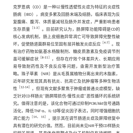
克罗恩病（CD）是一种以慢性透壁性炎症为特征的炎症性
肠病（IBD），病变多累及回肠末端及结肠，临床表现为反
复腹痛、腹泻、体质量减轻及肠外并发症，严重影响患者
［
1
-
3
］
生存质量
。目前研究认为，肠屏障功能障碍是CD的
核心发病机制，肠上皮细胞异常凋亡可导致屏障完整性破
［
4
-
7
］
坏，促使肠道菌群易位至固有层并触发炎症反应
。现
有治疗药物如氨基水杨酸制剂、糖皮质激素及免疫调节剂
［
8
-
11
］
虽可缓解症状
，但存在疗效个体差异大、长期应用
易导致耐药性及不良反应等问题，亟需开发新型治疗策
略。珠子草素（NIR）是从毛莨属植物分离出来的木脂素，
近年研究发现其具有抗炎、抗凋亡及抗肿瘤等多种生物活
［
12
-
14
］
性
，但现有文献多聚焦于肿瘤或普通炎症模型，缺
乏针对CD样肠炎"肠屏障损伤-慢性炎症"恶性循环的系统研
究。值得注意的是，该化合物可通过抑制PI3K/Akt信号通路
活化，降低TNF-α、IL-1β等促炎因子表达，同时增强细胞抗
［
14
，
15
］
凋亡能力
，提示其在调节肠道炎症及屏障修复中
具有潜在的研究价值。然而，目前尚未见NIR干预CD样肠炎