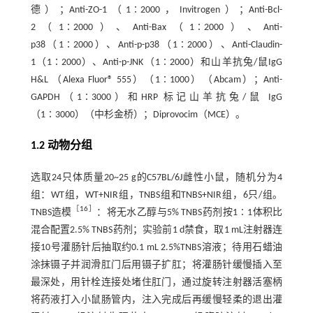
德）；Anti-ZO-1（1∶2000，Invitrogen）；Anti-Bcl-
2（1∶2000）、Anti-Bax（1∶2000）、Anti-
p38（1∶2000）、Anti-p-p38（1∶2000）、Anti-Claudin-
1（1∶2000）、Anti-p-JNK（1∶2000）和山羊抗兔/鼠IgG
H&L （Alexa Fluor® 555）（1∶1000）（Abcam）；Anti-
GAPDH（1∶3000）和HRP 标记山羊抗兔/鼠 IgG
（1∶3000）（中杉金桥）；Diprovocim（MCE）。
1.2 动物分组
选取24只体质量20~25 g的C57BL/6J雌性小鼠，随机分为4
组：WT组，WT+NIR组，TNBS组和TNBS+NIR组，6只/组。
［
16
］
TNBS造模
：将无水乙醇与5% TNBS药剂按1∶1体积比
混合配置2.5% TNBS药剂；实验前1 d禁食，取1 mL注射器连
接10号灌肠针后抽取约0.1 mL 2.5%TNBS溶液；待用石蜡油
涂抹镊子并润滑肛门后用镊子扩肛；将灌肠针缓慢插入至
最深处，用针栓连接处堵住肛门，通过旋转注射器活塞柄
将药液打入小鼠肠管内，注入完成后再缓慢轻柔的退出灌