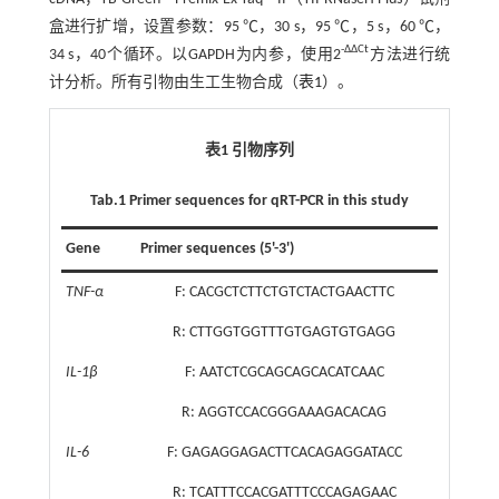
盒进行扩增，设置参数：95 ℃，30 s，95 ℃，5 s，60 ℃，
-ΔΔCt
34 s，40个循环。以GAPDH为内参，使用2
方法进行统
计分析。所有引物由生工生物合成（
表1
）。
表1 引物序列
Tab.1 Primer sequences for qRT-PCR in this study
Gene
Primer sequences (5'-3')
TNF-α
F: CACGCTCTTCTGTCTACTGAACTTC
R: CTTGGTGGTTTGTGAGTGTGAGG
IL-1β
F: AATCTCGCAGCAGCACATCAAC
R: AGGTCCACGGGAAAGACACAG
IL-6
F: GAGAGGAGACTTCACAGAGGATACC
R: TCATTTCCACGATTTCCCAGAGAAC