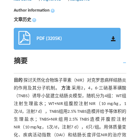
Author information
+
文章历史
+
PDF (3205K)
摘要
目的
探讨天然化合物珠子草素（NIR）对克罗恩病样结肠炎
的作用及其分子机制。
方法
采用2，4，6-三硝基苯磺酸
（TNBS）诱导小鼠建立结肠炎模型，随机分为4组：WT组
注射生理盐水；WT+NIR组腹腔注射NIR（10 mg/kg，1
次/d，注射7 d），TNBS组用2.5% TNBS造模并给予等体积的
生理盐水；TNBS+NIR组用2.5% TNBS造模并腹腔注射
NIR（10 mg/kg，1次/d，注射7 d），6只/组。用体质量变
化、疾病活动指数（DAI）和结肠长度评估NIR的治疗效