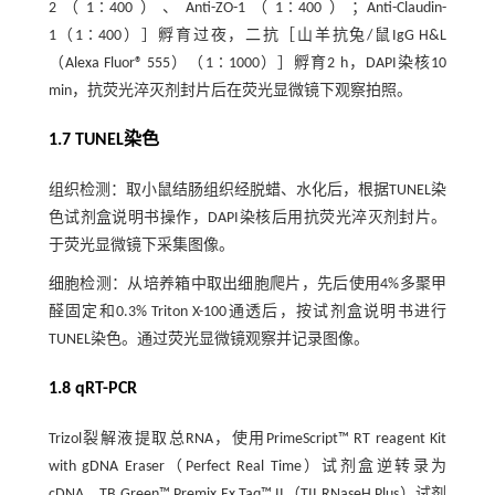
2（1∶400）、Anti-ZO-1（1∶400）；Anti-Claudin-
1（1∶400）］孵育过夜，二抗［山羊抗兔/鼠IgG H&L
（Alexa Fluor® 555）（1∶1000）］孵育2 h，DAPI染核10
min，抗荧光淬灭剂封片后在荧光显微镜下观察拍照。
1.7 TUNEL染色
组织检测：取小鼠结肠组织经脱蜡、水化后，根据TUNEL染
色试剂盒说明书操作，DAPI染核后用抗荧光淬灭剂封片。
于荧光显微镜下采集图像。
细胞检测：从培养箱中取出细胞爬片，先后使用4%多聚甲
醛固定和0.3% Triton X-100通透后，按试剂盒说明书进行
TUNEL染色。通过荧光显微镜观察并记录图像。
1.8 qRT-PCR
Trizol裂解液提取总RNA，使用PrimeScript™ RT reagent Kit
with gDNA Eraser（Perfect Real Time）试剂盒逆转录为
cDNA，TB Green™ Premix Ex Taq™ II（TII RNaseH Plus）试剂