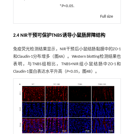
*
P
<0.05.
Full size
2.4 NIR干预可保护TNBS诱导小鼠肠屏障结构
免疫荧光检测结果显示，NIR干预后小鼠结肠黏膜中的ZO-1
和Claudin-1分布增多（
图4
A）。Western blotting检测结果也
表明，与TNBS组相比，TNBS+NIR组小鼠结肠中ZO-1和
Claudin-1蛋白表达水平升高（
P
<0.05，
图4
B）。