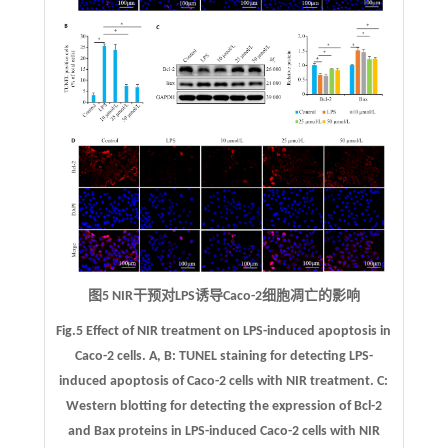
图5 NIR干预对LPS诱导Caco-2细胞凋亡的影响
Fig.5 Effect of NIR treatment on LPS-induced apoptosis in
Caco-2 cells.
A
,
B
: TUNEL staining for detecting LPS-
induced apoptosis of Caco-2 cells with NIR treatment.
C
:
Western blotting for detecting the expression of Bcl-2
and Bax proteins in LPS-induced Caco-2 cells with NIR