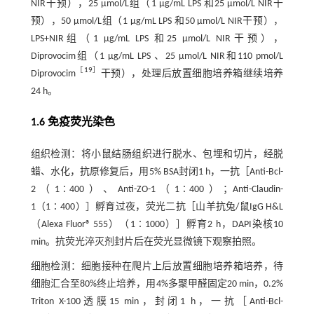
NIR干预），25 µmol/L组（1 μg/mL LPS 和25 μmol/L NIR干
预），50 µmol/L组（1 μg/mL LPS 和50 μmol/L NIR干预），
LPS+NIR组（1 μg/mL LPS 和25 μmol/L NIR干预），
Diprovocim组（1 μg/mL LPS 、25 μmol/L NIR和110 pmol/L
［
19
］
Diprovocim
干预），处理后放置细胞培养箱继续培养
24 h。
1.6 免疫荧光染色
组织检测：将小鼠结肠组织进行脱水、包埋和切片，经脱
蜡、水化，抗原修复后，用5% BSA封闭1 h，一抗［Anti-Bcl-
2（1∶400）、Anti-ZO-1（1∶400）；Anti-Claudin-
1（1∶400）］孵育过夜，荧光二抗［山羊抗兔/鼠IgG H&L
（Alexa Fluor® 555）（1∶1000）］孵育2 h，DAPI染核10
min。抗荧光淬灭剂封片后在荧光显微镜下观察拍照。
细胞检测：细胞接种在爬片上后放置细胞培养箱培养，待
细胞汇合至80%终止培养，用4%多聚甲醛固定20 min，0.2%
Triton X-100透膜15 min，封闭1 h，一抗［Anti-Bcl-