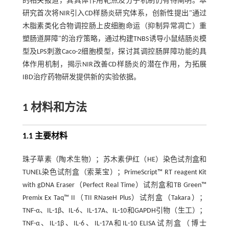
的相关报道，其具体作用靶点及分子机制仍有待阐明。本
研究首次将NIR引入CD样肠炎研究体系，创新性提出"通过
木脂素类化合物调控肠上皮细胞命运（抑制异常凋亡）重
塑肠道屏障"的治疗策略，通过构建TNBS诱导小鼠结肠炎模
型及LPS刺激Caco-2细胞模型，探讨其调控肠屏障功能的具
体作用机制，揭示NIR改善CD样肠炎的潜在作用，为拓展
IBD治疗药物研发提供新的实验依据。
1 材料和方法
1.1 主要材料
珠子草素（陶术生物）；苏木素伊红（HE）染色试剂盒和
TUNEL染色试剂盒（索莱宝）；PrimeScript™ RT reagent Kit
with gDNA Eraser（Perfect Real Time）试剂盒和TB Green™
Premix Ex Taq™ II（TII RNaseH Plus）试剂盒（Takara）；
TNF-α、IL-1β、IL-6、IL-17A、IL-10和GAPDH引物（生工）；
TNF-α、IL-1β、IL-6、IL-17A和IL-10 ELISA试剂盒（博士