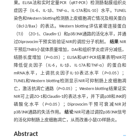
果。ELISA法和实时定量PCR（qRT-PCR）检测肠黏膜组织炎
症因子（IL-6、IL-1β、TNF-α、IL-17A和IL-10）水平。TUNEL
染色和Western blotting检测肠上皮细胞凋亡情况及相关蛋白
（Bcl-2/Bax）的表达。Western blotting评估紧密连接蛋白
（TJ）（ZO-1、Claudin-1）和p38/JNK通路的活化水平，并通
过Diprovocim干预实验验证NIR的调控分子机制。
结果
NIR
干预后TNBS小鼠体质量增加，DAI和组织学炎症评分减低，
结肠长度增加（
P
<0.05）；ELISA和qRT-PCR结果表明NIR可
降低促炎因子（IL-6，IL-1β、IL-17A和TNF-α）的蛋白和
mRNA水平，上调抗炎因子IL-10表达水平（
P
<0.05）；
TUNEL和Western blotting检测显示NIR可抑制肠上皮细胞凋
亡，激活抗凋亡通路（
P
<0.05）；Western blotting结果证实
NIR可上调ZO-1和Claudin-1的表达水平，并下调p38和JNK的
磷酸化水平（
P
<0.05）；Diprovocim干预可衰减NIR对
p38/JNK通路的失活作用。
结论
NIR可通过调控p38/JNK信号
的活化抑制肠上皮细胞凋亡，从而改善小鼠CD样肠炎。
Abstract