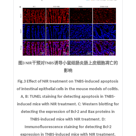
图3 NIR干预对TNBS诱导小鼠结肠炎肠上皮细胞凋亡的
影响
Fig.3 Effect of NIR treatment on TNBS-induced apoptosis
of intestinal epithelial cells in the mouse models of colitis.
A
,
B
: TUNEL staining for detecting apoptosis in TNBS-
induced mice with NIR treatment.
C
: Western blotting for
detecting the expression of Bcl-2 and Bax proteins in
TNBS-induced mice with NIR treatment.
D
:
Immunofluorescence staining for detecting Bcl-2
expression in TNBS-induced mice with NIR treatment.