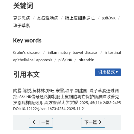
关键词
克罗恩病
/
炎症性肠病
/
肠上皮细胞凋亡
/
p38/JNK
/
珠子草素
Key words
Crohn's disease
/
inflammatory bowel disease
/
intestinal
epithelial cell apoptosis
/
p38/JNK
/
Niranthin
引用格式 ▾
引用本文
陶露,陈悦,黄林林,郑旺,宋雪,项平,胡建国. 珠子草素通过调
控p38/JNK信号通路抑制肠上皮细胞凋亡保护肠屏障改善克
罗恩病样肠炎[J].
南方医科大学学报
, 2025, 45(11): 2483-2495
DOI:10.12122/j.issn.1673-4254.2025.11.21
上一篇
下一篇