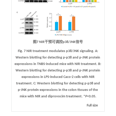
图7 NIR干预可调控p38/JNK信号
Fig. 7 NIR treatment modulates p38/JNK signaling.
A
:
Western blotting for detecting p-p38 and p-JNK protein
expressions in TNBS-induced mice with NIR treatment.
B
:
Western blotting for detecting p-p38 and p-JNK protein
expressions in LPS-induced Caco-2 cells with NIR
treatment.
C
: Western blotting for detecting p-p38 and
p-JNK protein expressions in the colon tissues of the
mice with NIR and diprovocim treatment. *
P
<0.05.
Full size