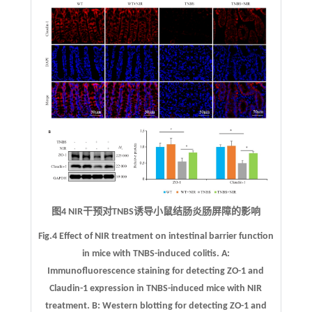
图4 NIR干预对TNBS诱导小鼠结肠炎肠屏障的影响
Fig.4 Effect of NIR treatment on intestinal barrier function
in mice with TNBS-induced colitis.
A
:
Immunofluorescence staining for detecting ZO-1 and
Claudin-1 expression in TNBS-induced mice with NIR
treatment.
B
: Western blotting for detecting ZO-1 and