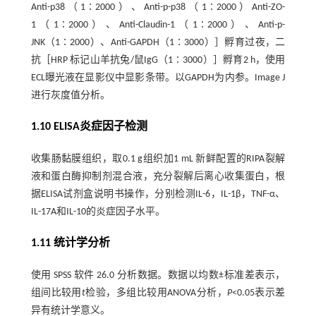
Anti-p38（1∶2000）、Anti-p-p38（1∶2000）Anti-ZO-
1（1∶2000）、Anti-Claudin-1（1∶2000）、Anti-p-
JNK（1∶2000）、Anti-GAPDH（1∶3000）］孵育过夜，二
抗［HRP 标记山羊抗兔/鼠IgG（1∶3000）］孵育2 h，使用
ECL曝光液在显影仪中显影条带。以GAPDH为内参。Image J
进行灰度值分析。
1.10 ELISA炎症因子检测
收集肠黏膜组织，取0.1 g组织加1 mL 新鲜配置的RIPA裂解
液和蛋白酶抑制剂混合液，充分裂解后离心收集蛋白，根
据ELISA试剂盒说明书操作，分别检测IL-6，IL-1β，TNF-α、
IL-17A和IL-10的炎症因子水平。
1.11 统计学分析
使用 SPSS 软件 26.0 分析数据。数据以均数±标准差表示，
组间比较用
t
检验，多组比较用ANOVA分析，
P
<0.05表示差
异有统计学意义。