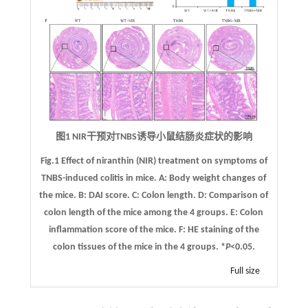
图1 NIR干预对TNBS诱导小鼠结肠炎症状的影响
Fig.1 Effect of niranthin (NIR) treatment on symptoms of
TNBS-induced colitis in mice.
A
: Body weight changes of
the mice.
B
: DAI score.
C
: Colon length.
D
: Comparison of
colon length of the mice among the 4 groups.
E
: Colon
inflammation score of the mice.
F
: HE staining of the
colon tissues of the mice in the 4 groups. *
P
<0.05.
Full size