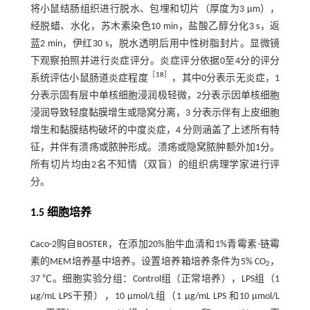
将小鼠结肠组织进行脱水、包埋和切片（厚度为3 μm），
经脱蜡、水化，苏木素染色10 min，盐酸乙醇分化3 s，返
蓝2 min，伊红30 s，脱水透明后用中性树脂封片。显微镜
下观察拍照并进行炎症评分。炎症评分依据0至4分的评分
［
18
］
系统评估小鼠肠道炎症程度
，其中0分表示无炎症，1
分表示固有层中单核细胞浸润极轻微，2分表示因单核细胞
浸润导致轻度黏膜增生或隐窝分离，3 分表示伴有上皮细胞
增生和黏膜结构破坏的中度炎症，4 分则涵盖了上述所有特
征，并伴有溃疡或脓肿形成。溃疡或隐窝脓肿额外加1分。
所有切片均由2名不知情（双盲）的组织病理学家进行评
分。
1.5 细胞培养
Caco-2购自BOSTER，在添加20%胎牛血清和1%青霉素-链霉
素的MEM培养基中培养。设置培养箱培养条件为5% CO
，
2
37 ℃。细胞实验分组：Control组（正常培养），LPS组（1
μg/mL LPS干预），10 µmol/L组（1 μg/mL LPS 和10 μmol/L