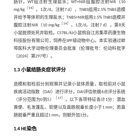
肠针。WT组注射生理盐水；WT+NIR组腹腔注射NIR（10
［
14
］
mg/kg
，1次/d，注射7 d），TNBS组用2.5% TNBS造模
并给予等体积的生理盐水；TNBS+NIR组用2.5% TNBS造模并
［
14
］
腹腔注射NIR（10 mg/kg
，1次/d，注射7 d），第8天
小鼠脱颈处死并取检。C57BL/6J小鼠购自江苏集萃药康生物
科技股份有限公司，饲养在SPF级动物中心。本实验通过蚌
埠医科大学动物伦理委员会批准（伦理批号：伦动科批字
〔2024〕第297号）。
1.3 小鼠结肠炎症状评分
造模和取检前分别观察并记录小鼠体质量，取检前对小鼠
疾病活动指数（DAI）进行评分。DAI评估依据6点评分系统
［
17
］
（评分范围为0到5）
，以下各项特征各计1分：潜血
粪便、毛发蓬乱、软便以及直肠脱垂长度小于1 mm；若直
肠脱垂严重且超过1 mm，则额外加1分。
1.4 HE染色