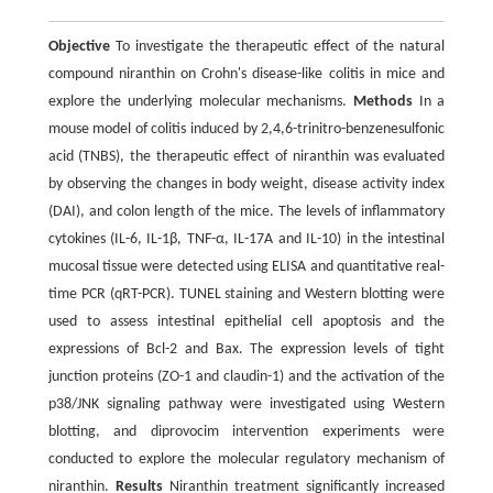
Objective
To investigate the therapeutic effect of the natural
compound niranthin on Crohn's disease-like colitis in mice and
explore the underlying molecular mechanisms.
Methods
In a
mouse model of colitis induced by 2,4,6-trinitro-benzenesulfonic
acid (TNBS), the therapeutic effect of niranthin was evaluated
by observing the changes in body weight, disease activity index
(DAI), and colon length of the mice. The levels of inflammatory
cytokines (IL-6, IL-1β, TNF-α, IL-17A and IL-10) in the intestinal
mucosal tissue were detected using ELISA and quantitative real-
time PCR (qRT-PCR). TUNEL staining and Western blotting were
used to assess intestinal epithelial cell apoptosis and the
expressions of Bcl-2 and Bax. The expression levels of tight
junction proteins (ZO-1 and claudin-1) and the activation of the
p38/JNK signaling pathway were investigated using Western
blotting, and diprovocim intervention experiments were
conducted to explore the molecular regulatory mechanism of
niranthin.
Results
Niranthin treatment significantly increased