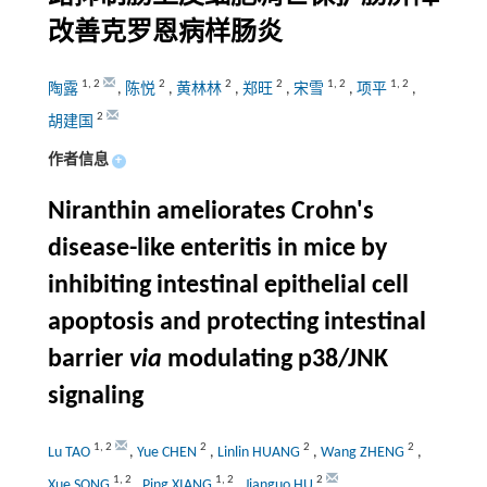
改善克罗恩病样肠炎
1
,
2
2
2
2
1
,
2
1
,
2
陶露
,
陈悦
,
黄林林
,
郑旺
,
宋雪
,
项平
,
2
胡建国
作者信息
+
Niranthin ameliorates Crohn's
disease-like enteritis in mice by
inhibiting intestinal epithelial cell
apoptosis and protecting intestinal
barrier
via
modulating p38/JNK
signaling
1
,
2
2
2
2
Lu TAO
,
Yue CHEN
,
Linlin HUANG
,
Wang ZHENG
,
1
,
2
1
,
2
2
Xue SONG
,
Ping XIANG
,
Jianguo HU