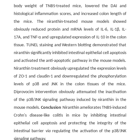
body weight of TNBS-treated mice, lowered the DAI and
histological inflammation scores, and increased colon length of
the mice. The niranthin-treated mouse models showed
obviously reduced protein and mRNA levels of IL-6, IL-1β, IL-
17A, and TNF-α and upregulated expression of IL-10 in the colon
tissue. TUNEL staining and Western blotting demonstrated that
niranthin significantly inhibited intestinal epithelial cell apoptosis
and activated the anti-apoptotic pathway in the mouse models.
Niranthin treatment obviously upregulated the expression levels
of ZO-1 and claudin-1 and downregulated the phosphorylation
levels of p38 and JNK in the colon tissues of the mice.
Diprovocim intervention obviously attenuated the inactivation
of the p38/JNK signaling pathway induced by niranthin in the
mouse models.
Conclusion
Niranthin ameliorates TNBS-induced
Crohn's disease-like colitis in mice by inhibiting intestinal
epithelial cell apoptosis and protecting the integrity of the
intestinal barrier
via
regulating the activation of the p38/JNK
signaling pathway.