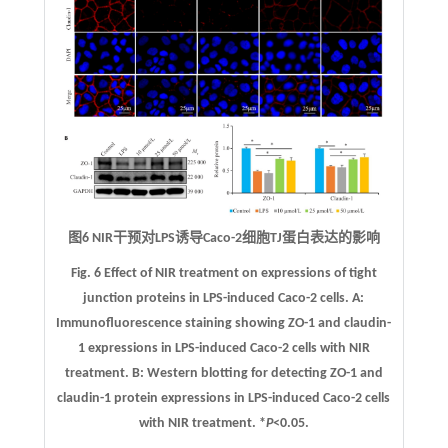
图6 NIR干预对LPS诱导Caco-2细胞TJ蛋白表达的影响
Fig. 6 Effect of NIR treatment on expressions of tight
junction proteins in LPS-induced Caco-2 cells.
A
:
Immunofluorescence staining showing ZO-1 and claudin-
1 expressions in LPS-induced Caco-2 cells with NIR
treatment.
B
: Western blotting for detecting ZO-1 and
claudin-1 protein expressions in LPS-induced Caco-2 cells
with NIR treatment. *
P
<0.05.