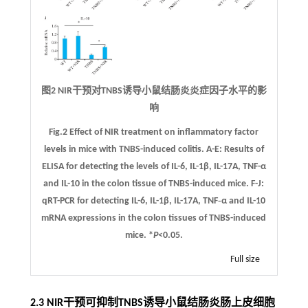
图2 NIR干预对TNBS诱导小鼠结肠炎炎症因子水平的影
响
Fig.2 Effect of NIR treatment on inflammatory factor
levels in mice with TNBS-induced colitis.
A
-
E
: Results of
ELISA for detecting the levels of IL-6, IL-1β, IL-17A, TNF-α
and IL-10 in the colon tissue of TNBS-induced mice.
F
-
J
:
qRT-PCR for detecting IL-6, IL-1β, IL-17A, TNF‑α and IL-10
mRNA expressions in the colon tissues of TNBS-induced
mice. *
P
<0.05.
Full size
2.3 NIR干预可抑制TNBS诱导小鼠结肠炎肠上皮细胞