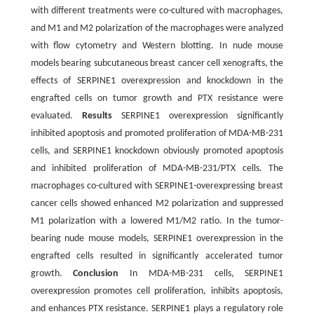
with different treatments were co-cultured with macrophages,
and M1 and M2 polarization of the macrophages were analyzed
with flow cytometry and Western blotting. In nude mouse
models bearing subcutaneous breast cancer cell xenografts, the
effects of SERPINE1 overexpression and knockdown in the
engrafted cells on tumor growth and PTX resistance were
evaluated.
Results
SERPINE1 overexpression significantly
inhibited apoptosis and promoted proliferation of MDA-MB-231
cells, and SERPINE1 knockdown obviously promoted apoptosis
and inhibited proliferation of MDA-MB-231/PTX cells. The
macrophages co-cultured with SERPINE1-overexpressing breast
cancer cells showed enhanced M2 polarization and suppressed
M1 polarization with a lowered M1/M2 ratio. In the tumor-
bearing nude mouse models, SERPINE1 overexpression in the
engrafted cells resulted in significantly accelerated tumor
growth.
Conclusion
In MDA-MB-231 cells, SERPINE1
overexpression promotes cell proliferation, inhibits apoptosis,
and enhances PTX resistance. SERPINE1 plays a regulatory role