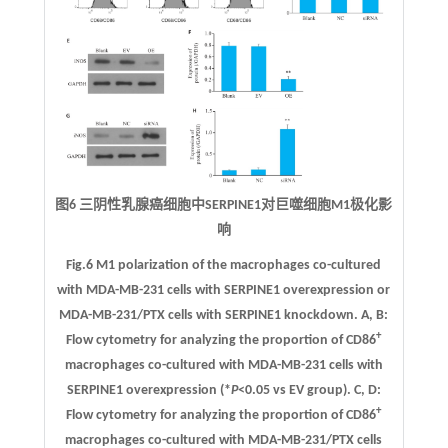
图6 三阴性乳腺癌细胞中SERPINE1对巨噬细胞M1极化影
响
Fig.6 M1 polarization of the macrophages co-cultured
with MDA-MB-231 cells with SERPINE1 overexpression or
MDA-MB-231/PTX cells with SERPINE1 knockdown.
A
,
B
:
+
Flow cytometry for analyzing the proportion of CD86
macrophages co-cultured with MDA-MB-231 cells with
SERPINE1 overexpression (*
P
<0.05 vs EV group).
C
,
D
:
+
Flow cytometry for analyzing the proportion of CD86
macrophages co-cultured with MDA-MB-231/PTX cells