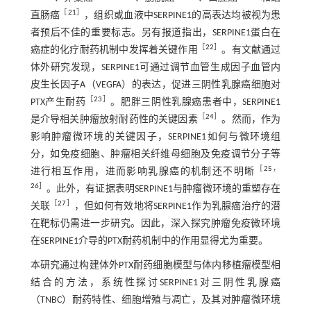
［
21
］
直肠癌
，组织或血液中SERPINE1的高表达均被视为患
者预后不佳的重要标志。另有报道指出，SERPINE1蛋白在
［
22
］
癌症的化疗耐药机制中发挥着关键作用
。有文献通过
体外研究发现，SERPINE1可通过调节血管生成因子血管内
皮生长因子A（VEGFA）的表达，促进三阴性乳腺癌细胞对
［
23
］
PTX产生耐药
。肥胖三阴性乳腺癌患者中，SERPINE1
［
24
］
是介导相关肿瘤放射耐药性的关键因素
。然而，作为
影响肿瘤微环境的关键因子，SERPINE1如何与微环境组
分，如免疫细胞、肿瘤相关纤维母细胞及免疫调节分子等
［
25
，
进行相互作用，进而影响乳腺癌的机制还不明晰
26
］
。此外，有证据表明SERPINE1与肿瘤微环境的重塑存在
［
27
］
关联
，但如何有效地将SERPINE1作为乳腺癌治疗的潜
在靶标仍需进一步研究。因此，深入探究肿瘤免疫微环境
在SERPINE1介导的PTX耐药机制中的作用显得尤为重要。
本研究通过构建体外PTX耐药细胞模型与体内移植瘤模型相
结合的方法，系统性探讨SERPINE1对三阴性乳腺癌
（TNBC）耐药特性、细胞增殖与凋亡，及其对肿瘤微环境