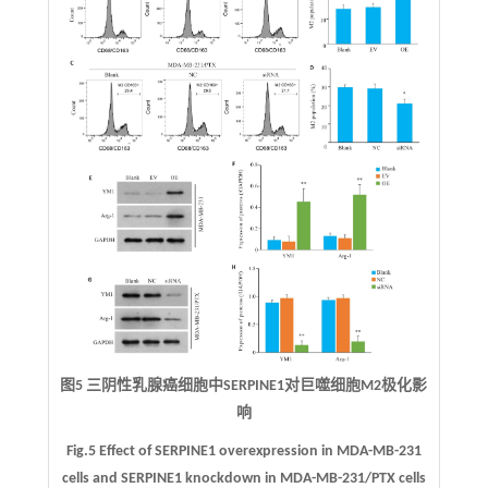
图5 三阴性乳腺癌细胞中SERPINE1对巨噬细胞M2极化影
响
Fig.5 Effect of SERPINE1 overexpression in MDA-MB-231
cells and SERPINE1 knockdown in MDA-MB-231/PTX cells