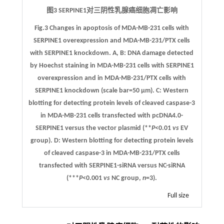
图3 SERPINE1对三阴性乳腺癌细胞凋亡影响
Fig.3 Changes in apoptosis of MDA-MB-231 cells with
SERPINE1 overexpression and MDA-MB-231/PTX cells
with SERPINE1 knockdown.
A
,
B
: DNA damage detected
by Hoechst staining in MDA-MB-231 cells with SERPINE1
overexpression and in MDA-MB-231/PTX cells with
SERPINE1 knockdown (scale bar=50 μm).
C
: Western
blotting for detecting protein levels of cleaved caspase-3
in MDA-MB-231 cells transfected with pcDNA4.0-
SERPINE1 versus the vector plasmid (**
P
<0.01
vs
EV
group).
D
: Western blotting for detecting protein levels
of cleaved caspase-3 in MDA-MB-231/PTX cells
transfected with SERPINE1-siRNA versus NC-siRNA
(***
P
<0.001
vs
NC group,
n
=3).
Full size