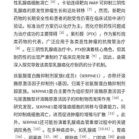
［
6
］
性乳腺癌细胞凋亡
，卡铂连续靶向 PARP 可抑制三阴性
［
7
］
乳腺癌的原发性肿瘤生长和远处转移
，然而，新靶向
药物的长期安全性和患者的耐受性仍需在临床试验中进行
验证。标准治疗方案仍以化疗为主，而化疗耐药性问题成
［
3
］
为治疗成功的主要障碍
。紫杉醇（PTX），作为紫杉烷
类药物的代表，广泛应用于各类恶性肿瘤的抗微管治疗
［
8
］
。在三阴性乳腺癌治疗中，PTX扮演着核心角色，但其
［
9
］
耐药性的出现严重制约了临床应用效果
，因此，亟需
深入探究导致该类型乳腺癌化疗耐药的分子机制。
丝氨酸蛋白酶抑制剂家族E成员1（SERPINE1），亦称纤溶
酶原激活因子抑制剂-1基因，归属于丝氨酸蛋白酶抑制剂
超家族。SERPINE1蛋白主要作为组织型纤溶酶原激活因子
［
10
］
与尿激酶型纤溶酶原激活因子的抑制物而发挥作用
。
研究发现，SERPINE1能增强癌细胞的转移与侵袭能力，同
［
11
］
时抑制癌细胞凋亡，进而促进肿瘤的增殖与扩散
。此
外，SERPINE1还可能扮演着乳腺癌血管重塑过程中的关键
［
12
］
［
13
-
15
］
调控角色
。在多种癌症中，如乳腺癌
、胃癌
［
16
］
［
17
，
18
］
［
19
］
［
20
］
、卵巢癌
、膀胱癌
、口腔癌
和结