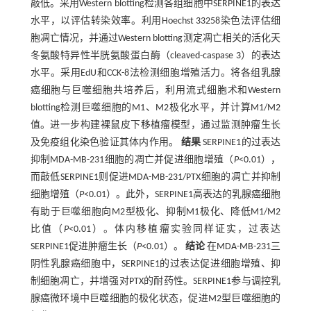
敲低。采用Western blotting检测各组细胞中SERPINE1的表达
水平，以评估转染效率。利用Hoechst 33258染色法评估细
胞凋亡情况，并通过Western blotting测定凋亡相关的活化天
冬氨酸特异性半胱氨酸蛋白酶（cleaved-caspase 3）的表达
水平。采用EdU和CCK-8法检测细胞增殖活力。将各组乳腺
癌细胞与巨噬细胞共培养后，利用流式细胞术和Western
blotting检测巨噬细胞的M1、M2极化水平，并计算M1/M2
值。进一步构建裸鼠皮下移植瘤模型，通过监测肿瘤生长
及免疫组化染色验证其体内作用。
结果
SERPINE1的过表达
抑制MDA-MB-231细胞的凋亡并促进细胞增殖（
P
<0.01），
而敲低SERPINE1则促进MDA-MB-231/PTX细胞的凋亡并抑制
细胞增殖（
P
<0.01）。此外，SERPINE1高表达的乳腺癌细胞
有助于巨噬细胞向M2型极化、抑制M1极化、降低M1/M2
比值（
P
<0.01）。体内移植瘤实验同样证实，过表达
SERPINE1促进肿瘤生长（
P
<0.01）。
结论
在MDA-MB-231三
阴性乳腺癌细胞中，SERPINE1的过表达促进细胞增殖、抑
制细胞凋亡，并增强对PTX的耐药性。SERPINE1参与调控乳
腺癌微环境中巨噬细胞的极化状态，促进M2型巨噬细胞的