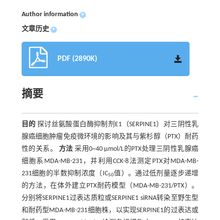
Author information
+
文章历史
+
PDF (2890K)
摘要
目的
探讨丝氨酸蛋白酶抑制剂E1（SERPINE1）对三阴性乳
腺癌细胞肿瘤免疫微环境的影响及其与紫杉醇（PTX）耐药
性的关系。
方法
采用0~40 µmol/L的PTX处理三阴性乳腺癌
细胞系MDA-MB-231，并利用CCK-8法测定PTX对MDA-MB-
231细胞的半数抑制浓度（IC
值）。通过低剂量逐步递增
50
的方法，在体外建立PTX耐药模型（MDA-MB-231/PTX）。
分别将SERPINE1过表达质粒或SERPINE1 siRNA转染至野生型
和耐药型MDA-MB-231细胞株，以实现SERPINE1的过表达或