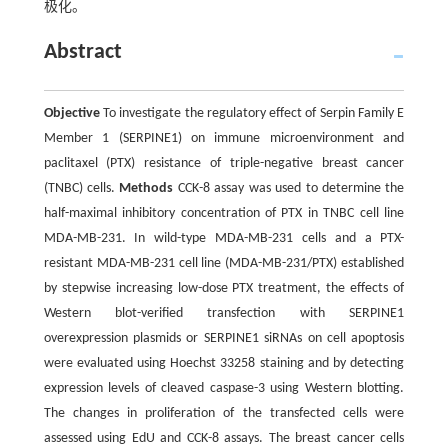
极化。
Abstract
Objective
To investigate the regulatory effect of Serpin Family E
Member 1 (SERPINE1) on immune microenvironment and
paclitaxel (PTX) resistance of triple-negative breast cancer
(TNBC) cells.
Methods
CCK-8 assay was used to determine the
half-maximal inhibitory concentration of PTX in TNBC cell line
MDA-MB-231. In wild-type MDA-MB-231 cells and a PTX-
resistant MDA-MB-231 cell line (MDA-MB-231/PTX) established
by stepwise increasing low-dose PTX treatment, the effects of
Western blot-verified transfection with SERPINE1
overexpression plasmids or SERPINE1 siRNAs on cell apoptosis
were evaluated using Hoechst 33258 staining and by detecting
expression levels of cleaved caspase-3 using Western blotting.
The changes in proliferation of the transfected cells were
assessed using EdU and CCK-8 assays. The breast cancer cells