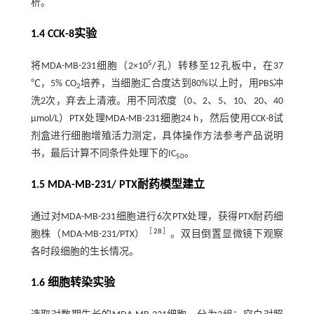
析。
1.4 CCK-8实验
5
将MDA-MB-231细胞（2×10
/孔）转移至12孔板中，在37
℃，5% CO
培养，当细胞汇合度达到80%以上时，用PBS冲
2
洗2次，弃去上清液。用不同浓度（0、2、5、10、20、40
µmol/L）PTX处理MDA-MB-231细胞24 h，然后使用CCK-8试
剂盒进行细胞增殖活力测定，具体操作方法参考产品说明
书，最后计算不同条件处理下的IC
。
50
1.5 MDA-MB-231/ PTX耐药模型建立
通过对MDA-MB-231细胞进行6次PTX处理，获得PTX耐药细
［
28
］
胞株（MDA-MB-231/PTX）
。双目倒置显微镜下观察
各时段细胞的生长情况。
1.6 细胞转染实验