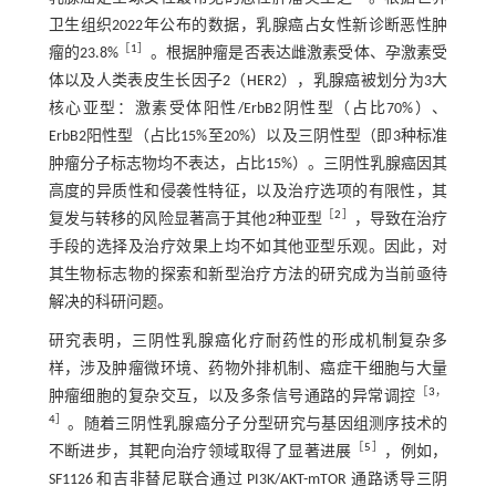
卫生组织2022年公布的数据，乳腺癌占女性新诊断恶性肿
［
1
］
瘤的23.8%
。根据肿瘤是否表达雌激素受体、孕激素受
体以及人类表皮生长因子2（HER2），乳腺癌被划分为3大
核心亚型：激素受体阳性/ErbB2阴性型（占比70%）、
ErbB2阳性型（占比15%至20%）以及三阴性型（即3种标准
肿瘤分子标志物均不表达，占比15%）。三阴性乳腺癌因其
高度的异质性和侵袭性特征，以及治疗选项的有限性，其
［
2
］
复发与转移的风险显著高于其他2种亚型
，导致在治疗
手段的选择及治疗效果上均不如其他亚型乐观。因此，对
其生物标志物的探索和新型治疗方法的研究成为当前亟待
解决的科研问题。
研究表明，三阴性乳腺癌化疗耐药性的形成机制复杂多
样，涉及肿瘤微环境、药物外排机制、癌症干细胞与大量
［
3
，
肿瘤细胞的复杂交互，以及多条信号通路的异常调控
4
］
。随着三阴性乳腺癌分子分型研究与基因组测序技术的
［
5
］
不断进步，其靶向治疗领域取得了显著进展
，例如，
SF1126 和吉非替尼联合通过 PI3K/AKT-mTOR 通路诱导三阴