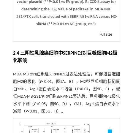
vector plasmid (**
P
<0.01
vs
EV group).
B
: CCK-8 assay for
determining the IC
value of paclitaxel in MDA-MB-
50
231/PTX cells transfected with SERPINE1-siRNA versus NC-
siRNA (**
P
<0.01
vs
NC group,
n
=3).
Full size
2.4 三阴性乳腺癌细胞中SERPINE1对巨噬细胞M2极
化影响
MDA-MB-231细胞经SERPINE1过表达处理后，可促进巨噬细
胞M2的极化（
P
<0.01，
图5
A、B），M2型巨噬细胞标记蛋
白YM1、Arg-1蛋白表达水平增强（
P
<0.01，
图5
E、F）。敲
低MDA-MB-231/PTX细胞SERPINE1表达后，巨噬细胞M2极化
水平下调（
P
<0.05，
图5
C、D），YM1、Arg-1蛋白表达水平
减弱（
P
<0.01，
图5
G、H）。