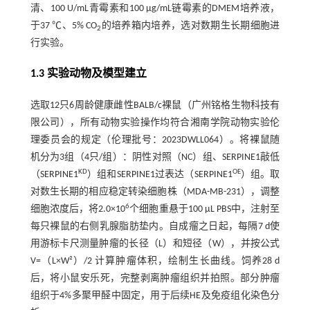
清、100 U/mL青霉素和100 μg/mL链霉素的DMEM培养液，
于37 ℃、5% CO
的培养箱内培养，选对数期生长期细胞进
2
行实验。
1.3 实验动物及模型建立
选取12只6周龄健康雌性BALB/c裸鼠（广州铭格生物科技有
限公司），所有动物实验操作均符合湘南学院动物实验伦
理委员会的规定（伦理批号：2023DWLL064）。将裸鼠随
机分为3组（4只/组）：阴性对照（NC）组、SERPINE1敲低
KD
OE
（SERPINE1
）组和SERPINE1过表达（SERPINE1
）组。取
对数生长期的相应稳定转染细胞株（MDA-MB-231），调整
6
细胞浓度后，将2.0×10
个细胞重悬于100 μL PBS中，注射至
每只裸鼠的右侧乳腺脂肪垫内。自成瘤之日起，每隔7 d使
用游标卡尺测量肿瘤的长径（L）和短径（W），并按公式
V=（L×W²）/2 计算肿瘤体积，绘制生长曲线。饲养28 d
后，将小鼠安乐死，完整剥离肿瘤组织并拍照。部分肿瘤
组织于4%多聚甲醛中固定，用于后续HE及免疫组化染色分