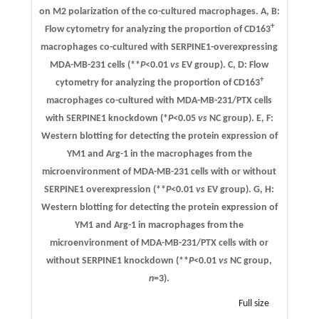
on M2 polarization of the co-cultured macrophages.
A
,
B
:
+
Flow cytometry for analyzing the proportion of CD163
macrophages co-cultured with SERPINE1-overexpressing
MDA-MB-231 cells (**
P
<0.01
vs
EV group).
C
,
D
: Flow
+
cytometry for analyzing the proportion of CD163
macrophages co-cultured with MDA-MB-231/PTX cells
with SERPINE1 knockdown (*
P
<0.05
vs
NC group).
E
,
F
:
Western blotting for detecting the protein expression of
YM1 and Arg-1 in the macrophages from the
microenvironment of MDA-MB-231 cells with or without
SERPINE1 overexpression (**
P
<0.01
vs
EV group).
G
,
H
:
Western blotting for detecting the protein expression of
YM1 and Arg-1 in macrophages from the
microenvironment of MDA-MB-231/PTX cells with or
without SERPINE1 knockdown (**
P
<0.01
vs
NC group,
n
=3).
Full size