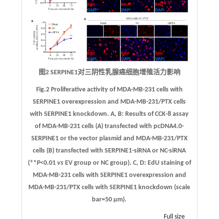
图2 SERPINE1对三阴性乳腺癌细胞增殖活力影响
Fig.2 Proliferative activity of MDA-MB-231 cells with
SERPINE1 overexpression and MDA-MB-231/PTX cells
with SERPINE1 knockdown.
A
,
B
: Results of CCK-8 assay
of MDA-MB-231 cells (
A
) transfected with pcDNA4.0-
SERPINE1 or the vector plasmid and MDA-MB-231/PTX
cells (
B
) transfected with SERPINE1-siRNA or NC-siRNA
(**
P
<0.01
vs
EV group or NC group).
C
,
D
: EdU staining of
MDA-MB-231 cells with SERPINE1 overexpression and
MDA-MB-231/PTX cells with SERPINE1 knockdown (scale
bar=50 μm).
Full size