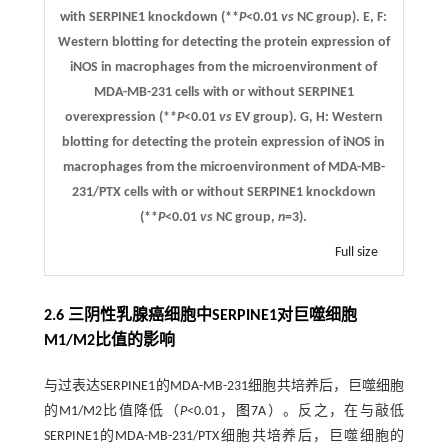
with SERPINE1 knockdown (**
P
<0.01
vs
NC group).
E
,
F
:
Western blotting for detecting the protein expression of
iNOS in macrophages from the microenvironment of
MDA-MB-231 cells with or without SERPINE1
overexpression (**
P
<0.01
vs
EV group).
G
,
H
: Western
blotting for detecting the protein expression of iNOS in
macrophages from the microenvironment of MDA-MB-
231/PTX cells with or without SERPINE1 knockdown
(**
P
<0.01
vs
NC group,
n
=3).
Full size
2.6 三阴性乳腺癌细胞中SERPINE1对巨噬细胞
M1/M2比值的影响
与过表达SERPINE1的MDA-MB-231细胞共培养后，巨噬细胞
的M1/M2比值降低（
P
<0.01，
图7
A）。反之，在与敲低
SERPINE1的MDA-MB-231/PTX细胞共培养后，巨噬细胞的