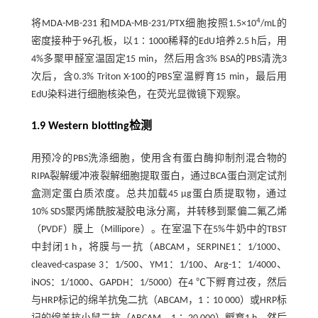
4
将MDA-MB-231 和MDA-MB-231/PTX细胞按照1.5×10
/mL的
密度接种于96孔板，以1∶1000稀释的EdU培养2.5 h后，用
4%多聚甲醛室温固定15 min，然后用含3% BSA的PBS清洗3
次后，含0.3% Triton X-100的PBS室温孵育15 min，最后用
EdU染料进行细胞核染色，在荧光显微镜下观察。
1.9 Western blotting检测
用预冷的PBS洗涤细胞，使用含有蛋白酶抑制剂混合物的
RIPA裂解缓冲液裂解细胞提取蛋白，通过BCA蛋白测定试剂
盒测定蛋白质浓度。总共加载45 μg蛋白质提取物，通过
10% SDS聚丙烯酰胺凝胶电泳分离，并转移到聚偏二氟乙烯
（PVDF）膜上（Millipore）。在室温下在5%牛奶中的TBST
中封闭1 h，将膜与一抗（ABCAM，SERPINE1：1/1000、
cleaved-caspase 3：1/500、YM1：1/100、Arg-1：1/4000、
iNOS：1/1000、GAPDH：1/5000）在4 ℃下孵育过夜，然后
与HRP标记的绵羊抗兔二抗（ABCAM，1∶10 000）或HRP标