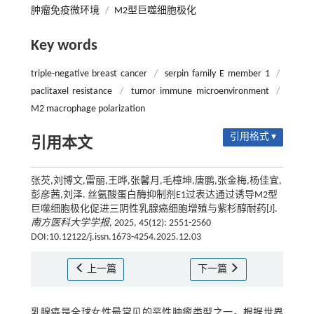
肿瘤免疫微环境
/
M2型巨噬细胞极化
Key words
triple-negative breast cancer
/
serpin family E member 1
/
paclitaxel resistance
/
tumor immune microenvironment
/
M2 macrophage polarization
引用格式 ▾
引用本文
张芡,刘博文,雷丽,王晔,张馨月,毛樟坤,唐鹏,张金梅,杨佳宜,
彭彦茜,刘泽. 丝氨酸蛋白酶抑制剂E1过表达通过诱导M2型
巨噬细胞极化促进三阴性乳腺癌细胞增殖与紫杉醇耐药[J].
南方医科大学学报
, 2025, 45(12): 2551-2560
DOI:10.12122/j.issn.1673-4254.2025.12.03
上一篇
下一篇
乳腺癌是全球女性最常见的恶性肿瘤类型之一。根据世界