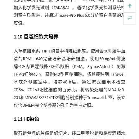
记的绵羊抗小鼠二抗（ABCAM，1∶ 20 000）孵育1 h，然后
加入化学发光试剂（TAKARA），通过化学发光检测系统检
测蛋白质条带，并通过Image-Pro Plus 6.0分析蛋白条带的灰
度值。
1.10 巨噬细胞共培养
人单核细胞系THP-1购自中科院细胞库。使用含10% 胎牛血
清的RPMI 1640完全培养基培养细胞。使用50 ng/mL佛波
醇-12-肉豆蔻酸酯-13-乙酸酯（PMA，Sigma-Aldrich）刺激
THP-1细胞48 h，获得M0型巨噬细胞。将其接种到Transwell
基底外侧腔室中，培养48 h后，通过流式细胞术检查
CD86、CD163阳性细胞的百分比。将转染处理的MDA-MB-
231和MDA-MB-231/PTX细胞分别接种于Transwell上室，设立
仅含DMEM完全培养基的孔作为空白对照。
1.11 HE染色
取石蜡包埋的肿瘤组织切片，经二甲苯脱蜡和梯度酒精水