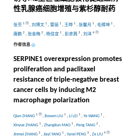
性乳腺癌细胞增殖与紫杉醇耐药
1
1
1
1
1
1
张芡
,
刘博文
,
雷丽
,
王晔
,
张馨月
,
毛樟坤
,
2
2
1
3
4
唐鹏
,
张金梅
,
杨佳宜
,
彭彦茜
,
刘泽
作者信息
+
SERPINE1 overexpression promotes
proliferation and paclitaxel
resistance of triple-negative breast
cancer cells by inducing M2
macrophage polarization
1
1
1
1
Qian ZHANG
,
Bowen LIU
,
Li LEI
,
Ye WANG
,
1
1
2
Xinyue ZHANG
,
Zhangkun MAO
,
Peng TANG
,
2
1
3
4
Jinmei ZHANG
,
Jiayi YANG
,
Yanxi PENG
,
Ze LIU