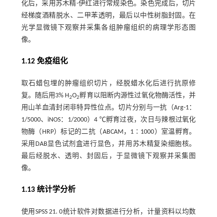
化后，采用苏木精-伊红进行常规染色。染色完成后，切片
经梯度酒精脱水、二甲苯透明，最后以中性树脂封固。在
光学显微镜下观察并采集各组肿瘤组织的病理学形态图
像。
1.12 免疫组化
取石蜡包埋的肿瘤组织切片，经脱蜡水化后进行抗原修
复。随后用3% H
O
孵育以阻断内源性过氧化物酶活性，并
2
2
用山羊血清封闭非特异性位点。切片分别与一抗（Arg-1：
1/5000、iNOS：1/2000）4 ℃孵育过夜，次日与辣根过氧化
物酶（HRP）标记的二抗（ABCAM，1∶1000）室温孵育。
采用DAB显色试剂盒进行显色，并用苏木精复染细胞核。
最后经脱水、透明、封固后，于显微镜下观察并采集图
像。
1.13 统计学分析
使用SPSS 21. 0统计软件对数据进行分析，计量资料以均数