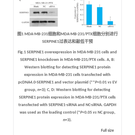
图1 MDA-MB-231细胞和MDA-MB-231/PTX细胞分别进行
SERPINE1过表达和敲低干预
Fig.1 SERPINE1 overexpression in MDA-MB-231 cells and
SERPINE1 knockdown in MDA-MB-231/PTX cells.
A
,
B
:
Western blotting for detecting SERPINE1 protein
expression in MDA-MB-231 cells transfected with
pcDNA4.0-SERPINE1 and vector plasmid (**
P
<0.01
vs
EV
group,
n
=3);
C
,
D
: Western blotting for detecting
SERPINE1 protein expression in MDA-MB-231/PTX cells
transfected with SERPINE1-siRNA and NC-siRNA. GAPDH
was used as the loading control (*
P
<0.05
vs
NC group,
n
=3).
Full size