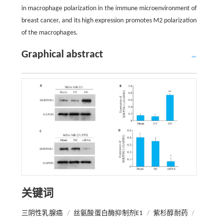
in macrophage polarization in the immune microenvironment of
breast cancer, and its high expression promotes M2 polarization
of the macrophages.
Graphical abstract
关键词
三阴性乳腺癌
/
丝氨酸蛋白酶抑制剂E1
/
紫杉醇耐药
/