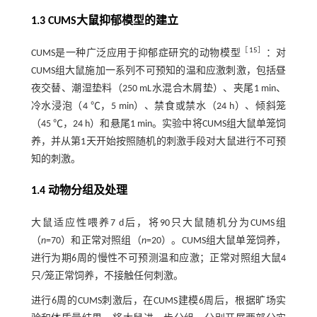
1.3 CUMS大鼠抑郁模型的建立
［
15
］
CUMS是一种广泛应用于抑郁症研究的动物模型
：对
CUMS组大鼠施加一系列不可预知的温和应激刺激，包括昼
夜交替、潮湿垫料（250 mL水混合木屑垫）、夹尾1 min、
冷水浸泡（4 ℃，5 min）、禁食或禁水（24 h）、倾斜笼
（45 ℃，24 h）和悬尾1 min。实验中将CUMS组大鼠单笼饲
养，并从第1天开始按照随机的刺激手段对大鼠进行不可预
知的刺激。
1.4 动物分组及处理
大鼠适应性喂养7 d后，将90只大鼠随机分为CUMS组
（
n
=70）和正常对照组（
n
=20）。CUMS组大鼠单笼饲养，
进行为期6周的慢性不可预测温和应激；正常对照组大鼠4
只/笼正常饲养，不接触任何刺激。
进行6周的CUMS刺激后，在CUMS建模6周后，根据旷场实