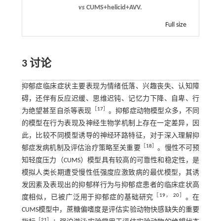
vs
CUMS+helicid+AVV.
Full size
3 讨论
抑郁症临床症状主要表现为情绪低落、兴趣丧失、认知障
碍，还伴有反应迟缓、思维迟钝、记忆力下降、自卑、行
［
17
］
为绝望甚至自杀等表现
。抑郁症动物模型众多，不同
的模型在行为表现及神经生物学机制上存在一定差异，因
此，比较不同模型诱导的神经环路特征，对于深入理解抑
［
18
］
郁症发病机制及评估治疗策略至关重要
。慢性不可预
知轻度压力（CUMS）模型具有较高的可靠性和稳定性，是
模拟人类长期遭受慢性低强度应激致病的最优模型，其诱
发因素及表现出的抑郁样行为与抑郁症患者的临床症状高
［
19
，
20
］
度相似，已被广泛用于抑郁症的基础研究
。在
CUMS模型中，蔗糖偏嗜度是评估实验动物快感缺失的重要
［
21
］