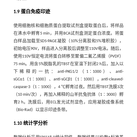
1.9 蛋白免疫印迹
使用细胞核和细胞质蛋白提取试剂盒提取蛋白后，将样品
在沸水中孵育5 min，并用BCA试剂盒测定蛋白浓度。将蛋
白样品加载至SDS-PAGE凝胶（10%分离胶和5%堆积胶），
初始电压90V，样品进入分离胶后调整至110V电泳。随后，
使用110V恒定电流将蛋白转移至聚偏二氟乙烯膜（PVDF）
75 min。用含5%脱脂乳的TBST在室温下封闭2 h后，加入以
下稀释的一抗：anti-PKG1/2（1∶1000）、anti-
sGCα1（1∶1000）、anti-sGCβ1（1∶1000），anti-cleaved-
caspase-3（1∶1000），4 ℃孵育过夜。然后用TBST洗膜3次
（10 min/次），再加入稀释的山羊抗兔抗体（1∶3000）孵
育2 h。洗膜后，用ECL发光试剂显色，应用凝胶成像系统
（Bio-Rad）以显示印迹条带。
1.10 统计学分析