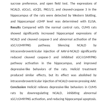
sucrose preference, and open field test. The expressions of
NCALD, sGCα1, sGCβ1, PKG1/2, and cleaved-caspase 3 in the
hippocampus of the rats were detected by Western blotting,
and hippocampal cGMP level was determined with ELISA.
Results
Compared with the normal control rats, CUMS rats
showed significantly increased hippocampal expressions of
NCALD and cleaved caspase-3 and abnormal activation of the
sGC/cGMP/PKG pathway. Silencing NCALD by
intracerebroventricular injection of AAV-si-NCALD significantly
reduced cleaved caspase-3 and inhibited sGC/cGMP/PKG
pathway activation in the hippocampus, and improved
depressive-like behaviors of the rats. Helicid treatment
produced similar effects, but its effect was abolished by
intracerebroventricular injection of NCALD-overex-pressing AAV.
Conclusion
Helicid relieves depressive-like behaviors in CUMS
rats by downregulating NCALD, inhibiting abnormal
sGC/cGMP/PKG activation, and reducing hippocampal apoptosis.