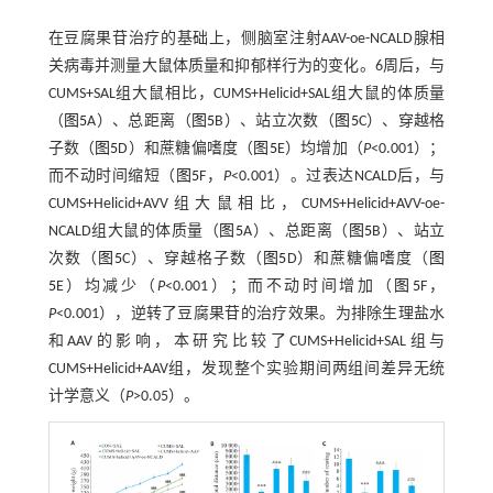
在豆腐果苷治疗的基础上，侧脑室注射AAV-oe-NCALD腺相
关病毒并测量大鼠体质量和抑郁样行为的变化。6周后，与
CUMS+SAL组大鼠相比，CUMS+Helicid+SAL组大鼠的体质量
（
图5
A）、总距离（
图5
B）、站立次数（
图5
C）、穿越格
子数（
图5
D）和蔗糖偏嗜度（
图5
E）均增加（
P
<0.001）；
而不动时间缩短（
图5
F，
P
<0.001）。过表达NCALD后，与
CUMS+Helicid+AVV组大鼠相比，CUMS+Helicid+AVV-oe-
NCALD组大鼠的体质量（
图5
A）、总距离（
图5
B）、站立
次数（
图5
C）、穿越格子数（
图5
D）和蔗糖偏嗜度（
图
5
E）均减少（
P
<0.001）；而不动时间增加（
图5
F，
P
<0.001），逆转了豆腐果苷的治疗效果。为排除生理盐水
和AAV的影响，本研究比较了CUMS+Helicid+SAL组与
CUMS+Helicid+AAV组，发现整个实验期间两组间差异无统
计学意义（
P
>0.05）。