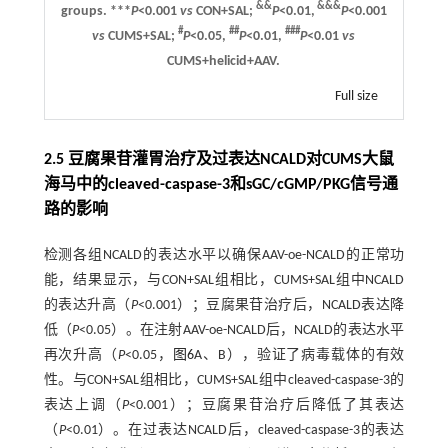
&&
&&&
groups. ***
P
<0.001
vs
CON+SAL;
P
<0.01,
P
<0.001
#
##
###
vs
CUMS+SAL;
P
<0.05,
P
<0.01,
P
<0.01
vs
CUMS+helicid+AAV.
Full size
2.5 豆腐果苷灌胃治疗及过表达NCALD对CUMS大鼠
海马中的cleaved-caspase-3和sGC/cGMP/PKG信号通
路的影响
检测各组NCALD的表达水平以确保AAV-oe-NCALD的正常功
能，结果显示，与CON+SAL组相比，CUMS+SAL组中NCALD
的表达升高（
P
<0.001）；豆腐果苷治疗后，NCALD表达降
低（
P
<0.05）。在注射AAV-oe-NCALD后，NCALD的表达水平
再次升高（
P
<0.05，
图6
A、B），验证了病毒载体的有效
性。与CON+SAL组相比，CUMS+SAL组中cleaved-caspase-3的
表达上调（
P
<0.001）；豆腐果苷治疗后降低了其表达
（
P
<0.01）。在过表达NCALD后，cleaved-caspase-3的表达