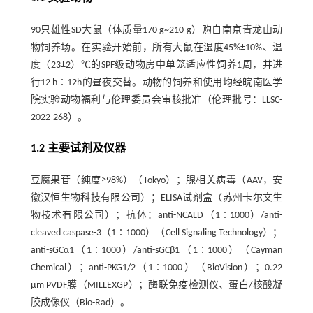
90只雄性SD大鼠（体质量170 g~210 g）购自南京青龙山动
物饲养场。在实验开始前，所有大鼠在湿度45%±10%、温
度（23±2）℃的SPF级动物房中单笼适应性饲养1周，并进
行12 h∶12h的昼夜交替。动物的饲养和使用均经皖南医学
院实验动物福利与伦理委员会审核批准（伦理批号：LLSC-
2022-268）。
1.2 主要试剂及仪器
豆腐果苷（纯度≥98%）（Tokyo）；腺相关病毒（AAV，安
徽汉恒生物科技有限公司）；ELISA试剂盒（苏州卡尔文生
物技术有限公司）；抗体：anti-NCALD（1∶1000）/anti-
cleaved caspase-3（1∶1000）（Cell Signaling Technology）；
anti-sGCα1（1∶1000）/anti-sGCβ1（1∶1000）（Cayman
Chemical）；anti-PKG1/2（1∶1000）（BioVision）；0.22
μm PVDF膜（MILLEXGP）；酶联免疫检测仪、蛋白/核酸凝
胶成像仪（Bio-Rad）。