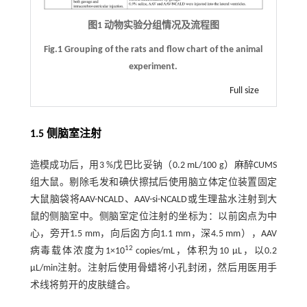
图1 动物实验分组情况及流程图
Fig.1 Grouping of the rats and flow chart of the animal
experiment.
Full size
1.5 侧脑室注射
造模成功后，用3 %戊巴比妥钠（0.2 mL/100 g）麻醉CUMS
组大鼠。剔除毛发和碘伏擦拭后使用脑立体定位装置固定
大鼠脑袋将AAV-NCALD、AAV-si-NCALD或生理盐水注射到大
鼠的侧脑室中。侧脑室定位注射的坐标为：以前囟点为中
心，旁开1.5 mm，向后囟方向1.1 mm，深4.5 mm），AAV
12
病毒载体浓度为1×10
copies/mL，体积为10 μL，以0.2
µL/min注射。注射后使用骨蜡将小孔封闭，然后用医用手
术线将剪开的皮肤缝合。