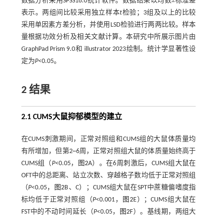
数据分析采用SPSS18.0统计软件。数据结果以均数±标准差
表示。两组间比较采用独立样本
t
检验；3组及以上的比较
采用单因素方差分析，并使用LSD检验进行两两比较。样本
量根据功效分析及相关文献计算。本研究中所展示图片由
GraphPad Prism 9.0和 illustrator 2023绘制。统计学显著性设
定为
P
<0.05。
2 结果
2.1 CUMS大鼠抑郁模型的建立
在CUMS刺激期间，正常对照组和CUMS组的大鼠体质量均
有所增加，但第2~6周，正常对照组大鼠的体质量始终高于
CUMS组（
P
<0.05，
图2
A）。在6周刺激后，CUMS组大鼠在
OFT中的总距离、站立次数、穿越格子数均低于正常对照组
（
P
<0.05，
图2
B、C）；CUMS组大鼠在SPT中蔗糖偏嗜度指
标均低于正常对照组（
P
<0.001，
图2
E）；CUMS组大鼠在
FST中的不动时间延长（
P
<0.05，
图2
F）。基线期，两组大