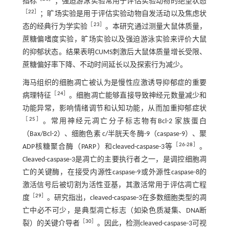
指标
；强迫游泳实验常用于评估实验动物的绝望状态
［
22
］
；旷场实验是用于评估实验动物自发活动以及焦虑状
［
23
］
态的经典行为学实验
。本研究通过测量大鼠体质量，
蔗糖偏嗜度实验，旷场实验以及强迫游泳实验来评价大鼠
的抑郁状态。结果表明CUMS刺激后大鼠体质量增长受限、
蔗糖偏好率下降、不动时间延长以及探索行为减少。
海马组织的细胞凋亡被认为是慢性应激诱导抑郁症的重要
［
24
］
病理特征
。细胞凋亡能够直接导致神经元数量减少和
功能异常，影响情绪调节和认知功能，从而加重抑郁症状
［
25
］
。常用神经元凋亡分子标志物有Bcl-2 家族蛋白
（Bax/Bcl-2）、细胞色素 c/半胱天冬酶-9（caspase-9）、聚
［
26
-
28
］
ADP核糖聚合酶（PARP）和cleaved-caspase-3等
。
Cleaved-caspase-3是凋亡的主要执行者之一，是调控细胞凋
亡的关键酶，在接受内源性caspase-9或外源性caspase-8的
激活信号后被切割为活性亚基，其激活常用于评估凋亡程
［
29
］
度
。研究指出，cleaved-caspase-3在多数细胞类型的凋
亡中必不可少，是典型凋亡标志（如染色质凝集、DNA断
［
30
］
裂）的关键介导者
。因此，检测cleaved-caspase-3可视