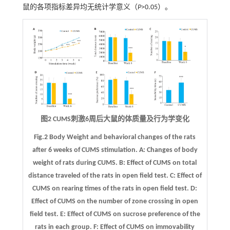
鼠的各项指标差异均无统计学意义（
P
>0.05）。
图2 CUMS刺激6周后大鼠的体质量及行为学变化
Fig.2 Body Weight and behavioral changes of the rats
after 6 weeks of CUMS stimulation.
A
: Changes of body
weight of rats during CUMS.
B
: Effect of CUMS on total
distance traveled of the rats in open field test.
C
: Effect of
CUMS on rearing times of the rats in open field test.
D
:
Effect of CUMS on the number of zone crossing in open
field test.
E
: Effect of CUMS on sucrose preference of the
rats in each group.
F
: Effect of CUMS on immovability