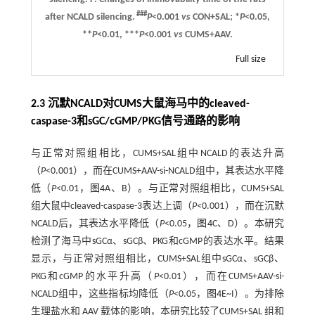
###
after NCALD silencing.
P
<0.001
vs
CON+SAL; *
P
<0.05,
**
P
<0.01, ***
P
<0.001
vs
CUMS+AAV.
Full size
2.3 沉默NCALD对CUMS大鼠海马中的cleaved-
caspase-3和sGC/cGMP/PKG信号通路的影响
与正常对照组相比，CUMS+SAL组中NCALD的表达升高
（
P
<0.001），而在CUMS+AAV-si-NCALD组中，其表达水平降
低（
P
<0.01，
图4
A、B）。与正常对照组相比，CUMS+SAL
组大鼠中cleaved-caspase-3表达上调（
P
<0.001），而在沉默
NCALD后，其表达水平降低（
P
<0.05，
图4
C、D）。本研究
检测了海马中sGCα、sGCβ、PKG和cGMP的表达水平。结果
显示，与正常对照组相比，CUMS+SAL组中sGCα、sGCβ、
PKG和cGMP的水平升高（
P
<0.01），而在CUMS+AAV-si-
NCALD组中，这些指标均降低（
P
<0.05，
图4
E~I）。为排除
生理盐水和 AAV 载体的影响，本研究比较了CUMS+SAL 组和