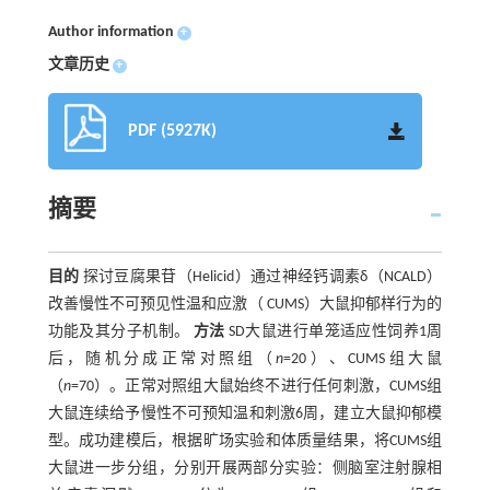
Author information
+
文章历史
+
PDF (5927K)
摘要
目的
探讨豆腐果苷（Helicid）通过神经钙调素δ（NCALD）
改善慢性不可预见性温和应激（ CUMS）大鼠抑郁样行为的
功能及其分子机制。
方法
SD大鼠进行单笼适应性饲养1周
后，随机分成正常对照组（
n
=20）、CUMS组大鼠
（
n
=70）。正常对照组大鼠始终不进行任何刺激，CUMS组
大鼠连续给予慢性不可预知温和刺激6周，建立大鼠抑郁模
型。成功建模后，根据旷场实验和体质量结果，将CUMS组
大鼠进一步分组，分别开展两部分实验：侧脑室注射腺相