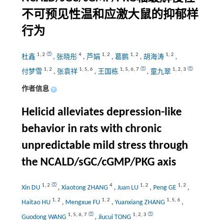
不可预见性温和应激大鼠的抑郁样
行为
1
,
2
4
1
,
2
1
,
2
1
,
2
杜鑫
,
张晓彤
,
芦娟
,
葛鹏
,
胡海涛
,
1
,
2
1
,
5
,
6
1
,
5
,
6
,
7
1
,
2
,
3
付梦雪
,
张袁祥
,
王国栋
,
童九翠
作者信息
+
Helicid alleviates depression-like
behavior in rats with chronic
unpredictable mild stress through
the NCALD/sGC/cGMP/PKG axis
1
,
2
4
1
,
2
1
,
2
Xin DU
,
Xiaotong ZHANG
,
Juan LU
,
Peng GE
,
1
,
2
1
,
2
1
,
5
,
6
Haitao HU
,
Mengxue FU
,
Yuanxiang ZHANG
,
1
,
5
,
6
,
7
1
,
2
,
3
Guodong WANG
,
Jiucui TONG