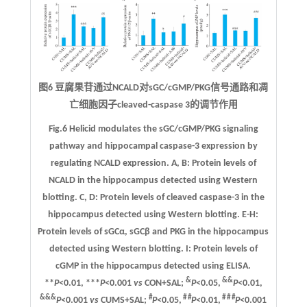
图6 豆腐果苷通过NCALD对sGC/cGMP/PKG信号通路和凋
亡细胞因子cleaved-caspase 3的调节作用
Fig.6 Helicid modulates the sGC/cGMP/PKG signaling
pathway and hippocampal caspase-3 expression by
regulating NCALD expression.
A, B
: Protein levels of
NCALD in the hippocampus detected using Western
blotting.
C, D
: Protein levels of cleaved caspase-3 in the
hippocampus detected using Western blotting.
E-H
:
Protein levels of sGCα, sGCβ and PKG in the hippocampus
detected using Western blotting.
I
: Protein levels of
cGMP in the hippocampus detected using ELISA.
&
&&
**
P
<0.01, ***
P
<0.001
vs
CON+SAL;
P
<0.05,
P
<0.01,
&&&
#
# #
# # #
P
<0.001
vs
CUMS+SAL;
P
<0.05,
P
<0.01,
P
<0.001