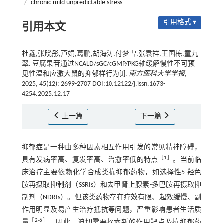
/
chronic mild unpredictable stress
引用格式 ▾
引用本文
杜鑫,张晓彤,芦娟,葛鹏,胡海涛,付梦雪,张袁祥,王国栋,童九
翠. 豆腐果苷通过NCALD/sGC/cGMP/PKG轴缓解慢性不可预
见性温和应激大鼠的抑郁样行为[J].
南方医科大学学报
,
2025, 45(12): 2699-2707 DOI:10.12122/j.issn.1673-
4254.2025.12.17
上一篇
下一篇
抑郁症是一种由多种因素相互作用引发的常见精神障碍，
［
1
］
具有发病率高、复发率高、治愈率低的特点
。当前临
床治疗主要依赖化学合成类抗抑郁药物，如选择性5-羟色
胺再摄取抑制剂（SSRIs）和去甲肾上腺素-多巴胺再摄取抑
制剂（NDRIs）。但该类药物存在疗效有限、起效缓慢、副
作用明显及易产生治疗抵抗等问题，严重影响患者生活质
［
2
-
6
］
量
。因此，迫切需要探索新的作用靶点及抗抑郁药