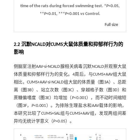
time of the rats during forced swimming test. *
P
<0.05,
**
P
<0.01, ***
P
<0.001
vs
Control.
Full size
2.2 沉默NCALD对CUMS大鼠体质量和抑郁样行为的
影响
侧脑室注射AAV-si-NCALD腺相关病毒沉默NCALD并观察大鼠
体质量和抑郁样行为的变化。4周后，与CUMS+AAV组大鼠
相比，CUMS+AAV-si-NCALD组大鼠的体质量（
图3
A）、总距
离（
图3
B）、站立次数（
图3
C）、穿越格子数（
图3
D）和
蔗糖偏嗜度（
图3
E）均增加（
P
<0.001），而不动时间缩短
（
图3
F，
P
<0.001）。为排除生理盐水和AAV载体的影响，
本研究比较了CUMS+SAL组与CUMS+AAV组，发现两组间差
异均无统计学意义（
P
>0.05）。