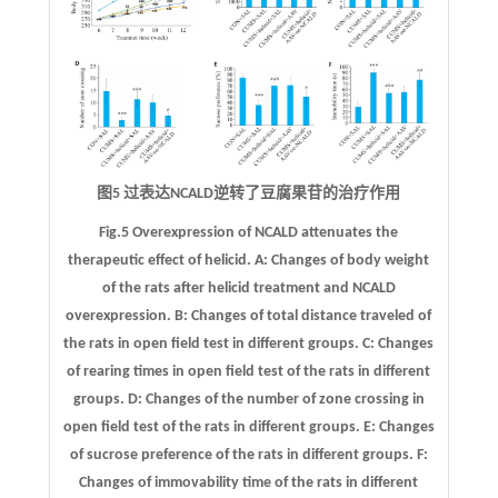
图5 过表达NCALD逆转了豆腐果苷的治疗作用
Fig.5 Overexpression of NCALD attenuates the
therapeutic effect of helicid.
A
: Changes of body weight
of the rats after helicid treatment and NCALD
overexpression.
B
: Changes of total distance traveled of
the rats in open field test in different groups.
C
: Changes
of rearing times in open field test of the rats in different
groups.
D
: Changes of the number of zone crossing in
open field test of the rats in different groups.
E
: Changes
of sucrose preference of the rats in different groups.
F
:
Changes of immovability time of the rats in different