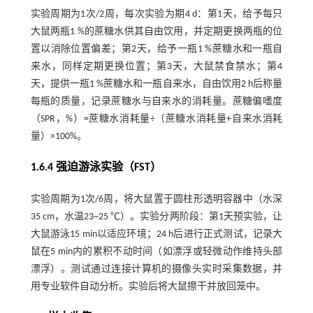
实验周期为1次/2周，每次实验为期4 d：第1天，给予每只
大鼠两瓶1 %的蔗糖水供其自由饮用，并定期更换两瓶的位
置以消除位置偏差；第2天，给予一瓶1 %蔗糖水和一瓶自
来水，同样定期更换位置；第3天，大鼠禁食禁水；第4
天，提供一瓶1 %蔗糖水和一瓶自来水，自由饮用2 h后称量
每瓶的质量，记录蔗糖水与自来水的消耗量。蔗糖偏嗜度
（SPR，%）=蔗糖水消耗量÷（蔗糖水消耗量+自来水消耗
量）×100%。
1.6.4 强迫游泳实验（FST）
实验周期为1次/6周，将大鼠置于圆柱形透明容器中（水深
35 cm，水温23~25 ℃）。实验分两阶段：第1天预实验，让
大鼠游泳15 min以适应环境；24 h后进行正式测试，记录大
鼠在5 min内的累积不动时间（如漂浮或轻微动作维持头部
漂浮）。测试通过连接计算机的摄像头实时采集数据，并
用专业软件自动分析。实验后将大鼠擦干并放回笼中。