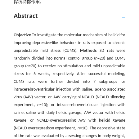
挥抗抑郁作用。
Abstract
Objective
To investigate the molecular mechanism of helicid for
improving depressive-like behaviors in rats exposed to chronic
unpredictable mild stress (CUMS).
Methods
SD rats were
randomly divided into normal control group (
n
=20) and CUMS
group (
n
=70) to receive no stimulation and mild unpredictable
stress for 6 weeks, respectively. After successful modeling,
CUMS rats were further divided into 7 subgroups for
intracerebroventricular injection with saline, adeno-associated
virus (AAV) vector, or AAV carrying si-NCALD (NCALD silencing
experiment,
n
=10); or intracerebroventricular injection with
saline, saline with daily helicid gavage, AAV vector with helicid
gavage, or NCALD-overexpressing AAV with helicid gavage
(NCALD overexpresison experiment,
n
=10). The depressive state
of the rats was evaluated by assessing changes in body weight,