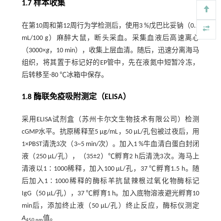
1.7 样本收集
在第10周和第12周行为学检测后，使用3 %戊巴比妥钠（0.2
mL/100 g）麻醉大鼠，断头采血。采集血液后高速离心
（3000×
g
，10 min），收集上层血清。随后，迅速分离海马
组织，将其置于标记好的EP管中，先在液氮中短暂冷冻，
后转移至-80 ℃冰箱中保存。
1.8 酶联免疫吸附测定（ELISA）
采用ELISA试剂盒（苏州卡尔文生物技术有限公司）检测
cGMP水平。抗原稀释至5 μg/mL，50 μL/孔包被过夜后，用
1×PBST清洗3次（3~5 min/次）。加入1 %牛血清白蛋白封闭
液（250 μL/孔），（35±2）℃孵育2 h后清洗3次。海马上
清液以1∶1000稀释，加入100 μL/孔，37 ℃孵育1.5 h。随
后加入1∶1000稀释的酶标羊抗鼠辣根过氧化物酶标记
IgG（50 μL/孔），37 ℃孵育1 h。加入底物溶液避光孵育10
min后，添加终止液（50 μL/孔）终止反应，酶标仪测定
A
值。
450 nm