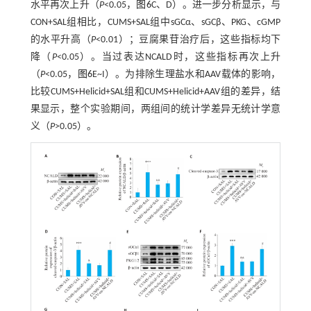
水平再次上升（
P
<0.05，
图6
C、D）。进一步分析显示，与
CON+SAL组相比，CUMS+SAL组中sGCα、sGCβ、PKG、cGMP
的水平升高（
P
<0.01）；豆腐果苷治疗后，这些指标均下
降（
P
<0.05）。当过表达NCALD时，这些指标再次上升
（
P
<0.05，
图6
E~I）。为排除生理盐水和AAV载体的影响，
比较CUMS+Helicid+SAL组和CUMS+Helicid+AAV组的差异，结
果显示，整个实验期间，两组间的统计学差异无统计学意
义（
P
>0.05）。