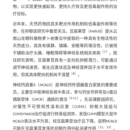
物，以实现更快速起效、更持久疗效及更低毒副作用的治
疗目标。
近年来，天然药物因其多靶点作用机制和低毒副作用等优
势，在抑郁症研究中备受关注。豆腐果苷（Helicid）是从云
南山龙眼科植物萝卜树果实中提取的一种具有生物活性的
天然成分，其具有镇静、镇痛、安眠等药理活性，已被用
［
7
］
于辅助治疗头痛、睡眠障碍等神经系统相关疾病
。既
往研究表明，豆腐果苷具有一定的抗抑郁潜力，可能通过
调节神经递质、氧化应激状态及神经营养因子水平发挥作
［
8
］
用，但其具体靶向机制尚不清楚
。
神经钙调素δ（NCALD）是神经钙传感器蛋白家族的重要成
员，主要在中枢神经系统中表达，参与钙信号转导及G蛋白
［
9
-
11
］
偶联受体（GPCR）通路的激活
。先前课题组研究，
对慢性不可预知性温和应激（CUMS）抑郁大鼠组与
CUMS+helcid治疗组进行转录组测序，发现CUMS模型大鼠中
NCALD表达水平升高，经豆腐果苷治疗后下降，说明NCALD
［
12
，
13
］
可能在豆腐果苷发挥抗抑郁作用中起关键作用
。