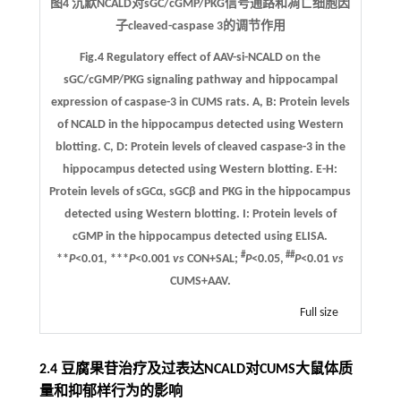
图4 沉默NCALD对sGC/cGMP/PKG信号通路和凋亡细胞因
子cleaved-caspase 3的调节作用
Fig.4 Regulatory effect of AAV-si-NCALD on the
sGC/cGMP/PKG signaling pathway and hippocampal
expression of caspase-3 in CUMS rats.
A, B
: Protein levels
of NCALD in the hippocampus detected using Western
blotting.
C, D
: Protein levels of cleaved caspase-3 in the
hippocampus detected using Western blotting.
E-H
:
Protein levels of sGCα, sGCβ and PKG in the hippocampus
detected using Western blotting.
I
: Protein levels of
cGMP in the hippocampus detected using ELISA.
#
##
**
P
<0.01, ***
P
<0.001
vs
CON+SAL;
P
<0.05,
P
<0.01
vs
CUMS+AAV.
Full size
2.4 豆腐果苷治疗及过表达NCALD对CUMS大鼠体质
量和抑郁样行为的影响