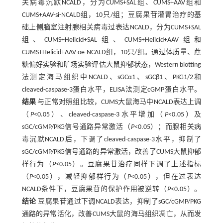
关病毒沉默NCALD，分为CUMS+SAL组、CUMS+AAV组和
CUMS+AAV-si-NCALD组，10只/组；豆腐果苷灌胃治疗的基
础上侧脑室注射腺相关病毒过表达NCALD，分为CUMS+SAL
组、CUMS+Helicid+SAL组、CUMS+Helicid+AAV组和
CUMS+Helicid+AAV-oe-NCALD组，10只/组。通过体质量、蔗
糖偏好实验和旷场实验评估大鼠抑郁状态，Western blotting
法测定海马组织中NCALD、sGCα1、sGCβ1、PKG1/2和
cleaved-caspase-3蛋白水平，ELISA法测定cGMP蛋白水平。
结果
与正常对照组比较，CUMS大鼠海马中NCALD表达上调
（
P
<0.05）、cleaved-caspase-3水平增加（
P
<0.05）及
sGC/cGMP/PKG信号通路异常激活（
P
<0.05）；而腺相关病
毒沉默NCALD后，下调了cleaved-caspase-3水平，抑制了
sGC/cGMP/PKG信号通路的异常激活，改善了CUMS大鼠抑郁
样行为（
P<
0.05）。豆腐果苷治疗同样下调了上述指标
（
P
<0.05），减轻抑郁样行为（
P
<0.05），但在过表达
NCALD条件下，豆腐果苷的保护作用被逆转（
P
<0.05）。
结论
豆腐果苷通过下调NCALD表达，抑制了sGC/cGMP/PKG
通路的异常活化，改善CUMS大鼠的海马组织凋亡，从而发