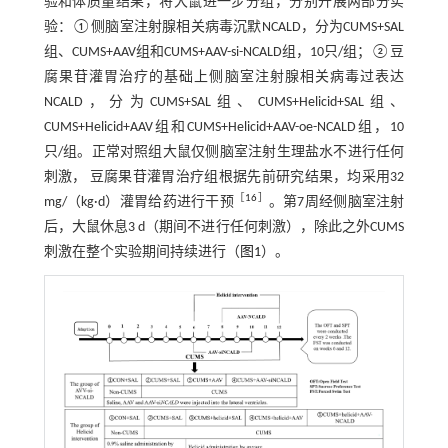
验和体质量结果，将大鼠进一步分组，分别开展两部分实
验：①侧脑室注射腺相关病毒沉默NCALD，分为CUMS+SAL
组、CUMS+AAV组和CUMS+AAV-si-NCALD组，10只/组；②豆
腐果苷灌胃治疗的基础上侧脑室注射腺相关病毒过表达
NCALD，分为CUMS+SAL组、CUMS+Helicid+SAL组、
CUMS+Helicid+AAV组和CUMS+Helicid+AAV-oe-NCALD组，10
只/组。正常对照组大鼠仅侧脑室注射生理盐水不进行任何
刺激， 豆腐果苷灌胃治疗组根据先前研究结果，均采用32
［
16
］
mg/（kg·d）灌胃给药进行干预
。第7周经侧脑室注射
后，大鼠休息3 d（期间不进行任何刺激），除此之外CUMS
刺激在整个实验期间持续进行（
图1
）。