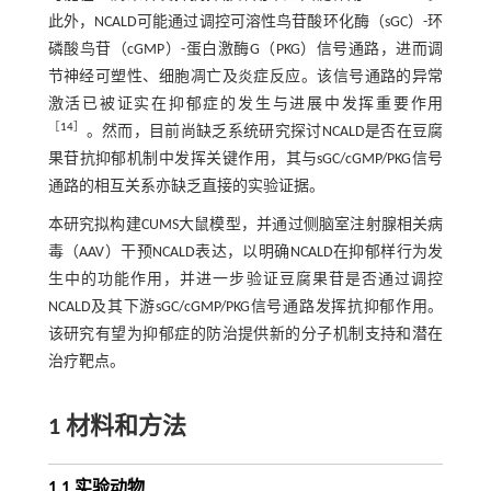
此外，NCALD可能通过调控可溶性鸟苷酸环化酶（sGC）-环
磷酸鸟苷（cGMP）-蛋白激酶G（PKG）信号通路，进而调
节神经可塑性、细胞凋亡及炎症反应。该信号通路的异常
激活已被证实在抑郁症的发生与进展中发挥重要作用
［
14
］
。然而，目前尚缺乏系统研究探讨NCALD是否在豆腐
果苷抗抑郁机制中发挥关键作用，其与sGC/cGMP/PKG信号
通路的相互关系亦缺乏直接的实验证据。
本研究拟构建CUMS大鼠模型，并通过侧脑室注射腺相关病
毒（AAV）干预NCALD表达，以明确NCALD在抑郁样行为发
生中的功能作用，并进一步验证豆腐果苷是否通过调控
NCALD及其下游sGC/cGMP/PKG信号通路发挥抗抑郁作用。
该研究有望为抑郁症的防治提供新的分子机制支持和潜在
治疗靶点。
1 材料和方法
1.1 实验动物