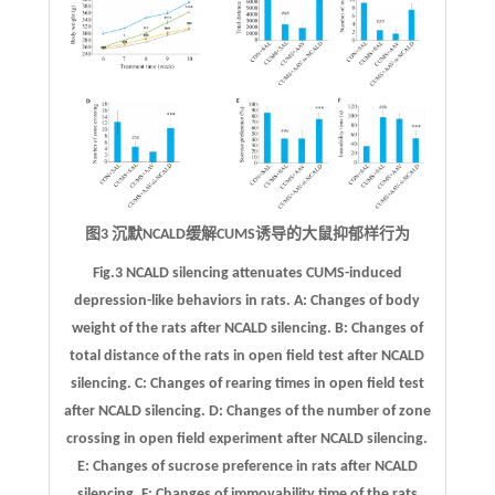
图3 沉默NCALD缓解CUMS诱导的大鼠抑郁样行为
Fig.3 NCALD silencing attenuates CUMS-induced
depression-like behaviors in rats.
A
: Changes of body
weight of the rats after NCALD silencing.
B
: Changes of
total distance of the rats in open field test after NCALD
silencing.
C
: Changes of rearing times in open field test
after NCALD silencing.
D
: Changes of the number of zone
crossing in open field experiment after NCALD silencing.
E
: Changes of sucrose preference in rats after NCALD
silencing.
F
: Changes of immovability time of the rats