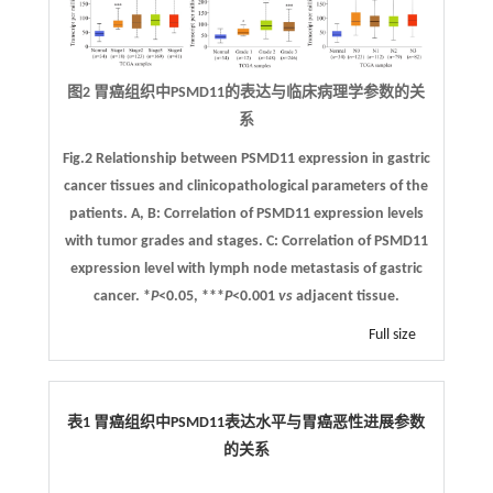
图2 胃癌组织中PSMD11的表达与临床病理学参数的关
系
Fig.2 Relationship between PSMD11 expression in gastric
cancer tissues and clinicopathological parameters of the
patients.
A
,
B
: Correlation of PSMD11 expression levels
with tumor grades and stages.
C
: Correlation of PSMD11
expression level with lymph node metastasis of gastric
cancer. *
P
<0.05, ***
P
<0.001
vs
adjacent tissue.
Full size
表1 胃癌组织中PSMD11表达水平与胃癌恶性进展参数
的关系