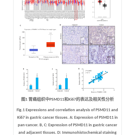
图1 胃癌组织中PSMD11和Ki67的表达及相关性分析
Fig.1 Expressions and correlation analysis of PSMD11 and
Ki67 in gastric cancer tissues.
A
: Expression of PSMD11 in
pan-cancer.
B
,
C
: Expression of PSMD11 in gastric cancer
and adjacent tissues.
D
: Immunohistochemical staining