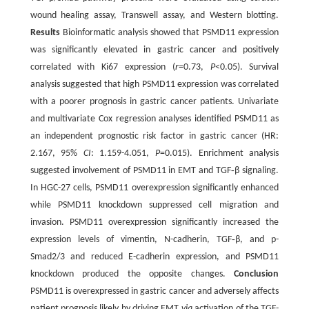
wound healing assay, Transwell assay, and Western blotting.
Results
Bioinformatic analysis showed that PSMD11 expression
was significantly elevated in gastric cancer and positively
correlated with Ki67 expression (
r
=0.73,
P
<0.05). Survival
analysis suggested that high PSMD11 expression was correlated
with a poorer prognosis in gastric cancer patients. Univariate
and multivariate Cox regression analyses identified PSMD11 as
an independent prognostic risk factor in gastric cancer (HR:
2.167, 95%
CI
: 1.159-4.051,
P
=0.015). Enrichment analysis
suggested involvement of PSMD11 in EMT and TGF‑β signaling.
In HGC-27 cells, PSMD11 overexpression significantly enhanced
while PSMD11 knockdown suppressed cell migration and
invasion. PSMD11 overexpression significantly increased the
expression levels of vimentin, N-cadherin, TGF‑β, and p-
Smad2/3 and reduced E-cadherin expression, and PSMD11
knockdown produced the opposite changes.
Conclusion
PSMD11 is overexpressed in gastric cancer and adversely affects
patient prognosis likely by driving EMT
via
activation of the TGF-