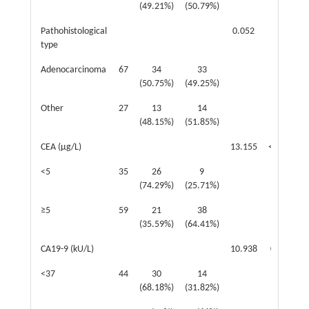
(49.21%)
(50.79%)
Pathohistological
0.052
0.82
type
Adenocarcinoma
67
34
33
(50.75%)
(49.25%)
Other
27
13
14
(48.15%)
(51.85%)
CEA (μg/L)
13.155
<0.001
<5
35
26
9
(74.29%)
(25.71%)
≥5
59
21
38
(35.59%)
(64.41%)
CA19-9 (kU/L)
10.938
0.001
<37
44
30
14
(68.18%)
(31.82%)