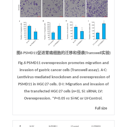
图6 PSMD11促进胃癌细胞的迁移和侵袭(Transwell实验)
Fig.6 PSMD11 overexpression promotes migration and
invasion of gastric cancer cells (Transwell assay).
A
-
C
:
Lentivirus-mediated knockdown and overexpression of
PSMD11 in HGC-27 cells.
D
-
I
: Migration and invasion of
the transfected HGC-27 cells (
n
=3), Si: siRNA; LV:
Overexpression. *
P
<0.05
vs
Si-NC or LV-Control.
Full size