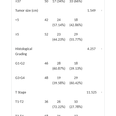
≥37
50
17 (34%)
33 (66%)
Tumor size (cm)
1.549
0.213
<5
42
24
18
(57.14%)
(42.86%)
≥5
52
23
29
(44.23%)
(55.77%)
Histological
4.257
0.039
Grading
G1-G2
46
28
18
(60.87%)
(39.13%)
G3-G4
48
19
29
(39.58%)
(60.42%)
T Stage
11.525
0.001
T1-T2
36
26
10
(72.22%)
(27.78%)