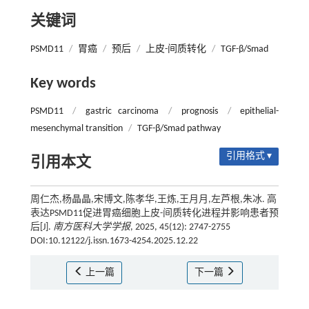
关键词
PSMD11
/
胃癌
/
预后
/
上皮-间质转化
/
TGF-β/Smad
Key words
PSMD11
/
gastric carcinoma
/
prognosis
/
epithelial-
mesenchymal transition
/
TGF-β/Smad pathway
引用格式 ▾
引用本文
周仁杰,杨晶晶,宋博文,陈孝华,王炼,王月月,左芦根,朱冰. 高
表达PSMD11促进胃癌细胞上皮-间质转化进程并影响患者预
后[J].
南方医科大学学报
, 2025, 45(12): 2747-2755
DOI:10.12122/j.issn.1673-4254.2025.12.22
上一篇
下一篇