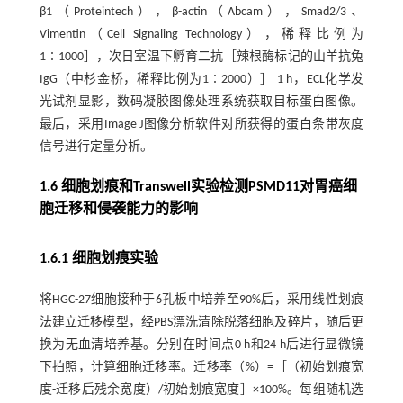
β1（Proteintech），β-actin（Abcam），Smad2/3、
Vimentin（Cell Signaling Technology），稀释比例为
1∶1000］，次日室温下孵育二抗［辣根酶标记的山羊抗兔
IgG（中杉金桥，稀释比例为1∶2000）］ 1 h，ECL化学发
光试剂显影，数码凝胶图像处理系统获取目标蛋白图像。
最后，采用Image J图像分析软件对所获得的蛋白条带灰度
信号进行定量分析。
1.6 细胞划痕和Transwell实验检测PSMD11对胃癌细
胞迁移和侵袭能力的影响
1.6.1 细胞划痕实验
将HGC-27细胞接种于6孔板中培养至90%后，采用线性划痕
法建立迁移模型，经PBS漂洗清除脱落细胞及碎片，随后更
换为无血清培养基。分别在时间点0 h和24 h后进行显微镜
下拍照，计算细胞迁移率。迁移率（%）=［（初始划痕宽
度-迁移后残余宽度）/初始划痕宽度］×100%。每组随机选