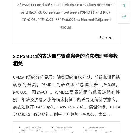
of PSMD11 and Ki67.
E
,
F
: Relative IOD values of PSMD11
and Ki67.
G
: Correlation between PSMD11 and Ki67.
*
P
<0.05, **
P
<0.01, ***
P
<0.001
vs
Normal/Adjacent
group.
Full size
2.2 PSMD11的表达量与胃癌患者的临床病理学参数
相关
UALCAN泛癌分析显示：随着胃癌临床分期、分级和淋巴结
转移的升高，PSMD11的表达水平总体上升（
P
<0.05，
P
<0.001，
图2
A~C）。PSMD11高表达组与低表达组在性
别、年龄及肿瘤大小等临床特征上的差异无统计学意义，
高表达组在CEA≥5 μg/L、CA19-9≥37 kU/L、病理分级、T3~T4
分期和N2~N3分期的比例呈上升趋势（
P
<0.05，
表1
）。