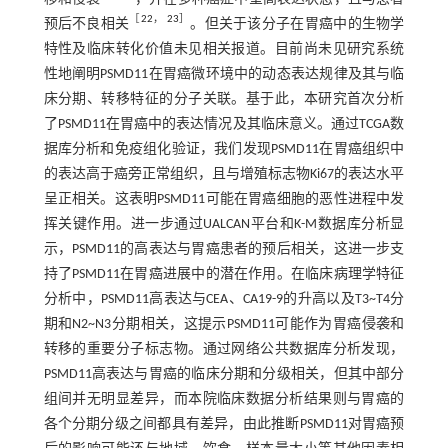
［
22
，
23
］
预后不良相关
。但关于该分子在胃癌中的生物学
特性及临床转化价值未见相关报道。目前尚未见研究系统
性地阐明PSMD11在胃癌微环境中的动态表达规律及其与临
床分期、转移特征的分子关联。基于此，本研究首次分析
了PSMD11在胃癌中的表达情况及其临床意义。通过TCGA数
据库分析和免疫组化验证，我们发现PSMD11在胃癌组织中
的表达高于癌旁正常组织，且与增殖标志物Ki67的表达水平
呈正相关。这表明PSMD11可能在胃癌细胞的恶性进程中发
挥关键作用。进一步通过UALCAN平台和K-M数据库分析显
示，PSMD11的高表达与胃癌患者的预后相关，这进一步支
持了PSMD11在胃癌进展中的潜在作用。在临床病理学特征
分析中，PSMD11高表达与CEA、CA19-9的升高以及T3~T4分
期和N2~N3分期相关，这提示PSMD11可能作为胃癌侵袭和
转移的重要分子标志物。通过网络公共数据库分析发现，
PSMD11高表达与胃癌的临床分期和分级相关，但其中部分
组间并无明显差异，而本院临床数据分析结果则与胃癌的
各个分期分级之间都具有差异，由此推断PSMD11对胃癌预