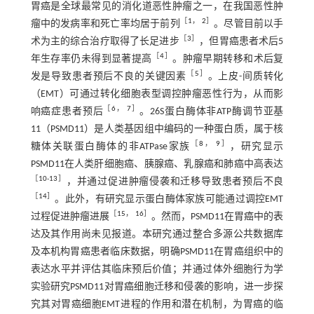
胃癌是全球最常见的消化道恶性肿瘤之一，在我国恶性肿
［
1
，
2
］
瘤中的发病率和死亡率均居于前列
。尽管目前以手
［
3
］
术为主的综合治疗取得了长足进步
，但胃癌患者术后5
［
4
］
年生存率仍未得到显著提高
。肿瘤早期转移和术后复
［
5
］
发是导致患者预后不良的关键因素
。上皮-间质转化
（EMT）可通过转化细胞表型调控肿瘤恶性行为，从而影
［
6
，
7
］
响癌症患者预后
。26S蛋白酶体非ATP酶调节亚基
11（PSMD11）是人类基因组中编码的一种蛋白质，属于核
［
8
，
9
］
糖体关联蛋白酶体的非ATPase家族
，研究显示
PSMD11在人类肝细胞癌、胰腺癌、乳腺癌和肺癌中高表达
［
10
-
13
］
，并通过促进肿瘤侵袭和迁移导致患者预后不良
［
14
］
。此外，有研究显示蛋白酶体家族可能通过调控EMT
［
15
，
16
］
过程促进肿瘤进展
。然而，PSMD11在胃癌中的表
达及其作用尚未见报道。本研究通过整合多源公共数据库
及本机构胃癌患者临床数据，明确PSMD11在胃癌组织中的
表达水平并评估其临床预后价值；并通过体外细胞行为学
实验研究PSMD11对胃癌细胞迁移和侵袭的影响，进一步探
究其对胃癌细胞EMT进程的作用和潜在机制，为胃癌的临