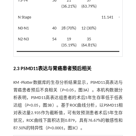
T3-T4
58
21
37
(36.21%)
(63.79%)
N Stage
11.141
0.001
N0-N1
40
28 (70%)
12 (30%)
N2-N3
54
19
35
(35.19%)
(64.81%)
2.3 PSMD11表达与胃癌患者预后相关
KM -Plotter数据库的生存分析结果显示，PSMD11高表达与
胃癌患者预后不良相关（
P
<0.05，
图3
A）。本机构数据分
析表明，PSMD11高表达组患者的术后5年生存率低于低表
达组（
P
<0.05，
图3
B）。基于ROC曲线分析，以PSMD11相
对表达量2.935作为截断值，可有效预测患者术后5年生存
状况，ROC曲线下面积达到0.879，具有76.67%的敏感性和
87.50%的特异性（
P
<0.0001，
图3
C）。