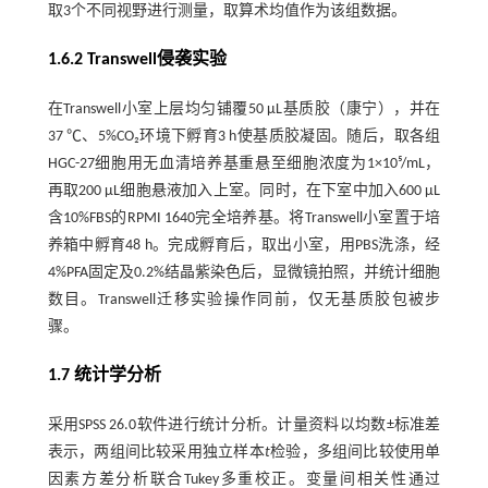
取3个不同视野进行测量，取算术均值作为该组数据。
1.6.2 Transwell侵袭实验
在Transwell小室上层均匀铺覆50 μL基质胶（康宁），并在
37 ℃、5%CO₂环境下孵育3 h使基质胶凝固。随后，取各组
HGC-27细胞用无血清培养基重悬至细胞浓度为1×10⁵/mL，
再取200 μL细胞悬液加入上室。同时，在下室中加入600 μL
含10%FBS的RPMI 1640完全培养基。将Transwell小室置于培
养箱中孵育48 h。完成孵育后，取出小室，用PBS洗涤，经
4%PFA固定及0.2%结晶紫染色后，显微镜拍照，并统计细胞
数目。Transwell迁移实验操作同前，仅无基质胶包被步
骤。
1.7 统计学分析
采用SPSS 26.0软件进行统计分析。计量资料以均数±标准差
表示，两组间比较采用独立样本
t
检验，多组间比较使用单
因素方差分析联合Tukey多重校正。变量间相关性通过