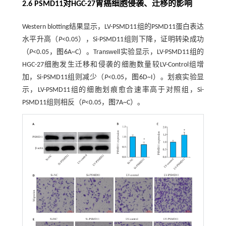
2.6 PSMD11对HGC-27胃癌细胞侵袭、迁移的影响
Western blotting结果显示，LV-PSMD11组的PSMD11蛋白表达
水平升高（
P
<0.05），Si-PSMD11组则下降，证明转染成功
（
P
<0.05，
图6
A~C）。Transwell实验显示，LV-PSMD11组的
HGC-27细胞发生迁移和侵袭的细胞数量较LV-Control组增
加，Si-PSMD11组则减少（
P
<0.05，
图6
D~I）。划痕实验显
示，LV-PSMD11组的细胞划痕愈合速率高于对照组，Si-
PSMD11组则相反（
P
<0.05，
图7
A~C）。