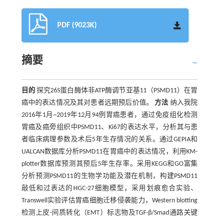
PDF (9023K)
摘要
目的
探究26S蛋白酶体非ATP酶调节亚基11（PSMD11）在胃
癌中的表达情况及其对患者远期预后价值。
方法
纳入我院
2016年1月~2019年12月94例胃癌患者，通过免疫组化检测
胃癌及癌旁组织中PSMD11、Ki67的表达水平，分析其与患
者临床病理参数及术后5年生存情况的关系。通过GEPIA和
UALCAN数据库分析PSMD11在胃癌中的表达情况，利用KM-
plotter数据库预测其预后5年生存率。采用KEGG和GO富集
分析预测PSMD11的生物学功能及潜在机制，构建PSMD11
敲低和过表达的HGC-27细胞模型，采用划痕愈合实验、
Transwell实验评估胃癌细胞迁移侵袭能力，Western blotting
检测上皮-间质转化（EMT）标志物及TGF-β/Smad通路关键