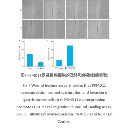
图7 PSMD11促进胃癌细胞的迁移和侵袭(划痕实验)
Fig.7 Wound healing assay showing that PSMD11
overexpression promotes migration and invasion of
gastric cancer cells.
A
-
C
: PSMD11 overexpression
promotes HGC-27 cell migration in Wound-Healing assay.
n
=3, Si: siRNA; LV: overexpression. *
P
<0.05
vs
Si-NC or LV-
Control.