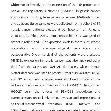
Objective
To investigate the expression of the 26S proteasome
non-ATPase regulatory subunit 11 (PSMD11) in gastric cancer
and its impact on long-term patient prognosis. M
ethods
Tumor
and adjacent tissue samples were collected from a cohort of 94
gastric cancer patients treated at our hospital from January,
2016 to December, 2019. Immunohistochemistry was used to
detect PSMD11 and Ki67 expression levels in the tissues, whose
correlations with clinicopathological parameters and
postoperative 5-year survival of the patients were analyzed.
PSMD11 expression in gastric cancer was also analyzed using
data from the GEPIA and UALCAN databases, while the KM-
plotter database was used to predict 5-year survival rates. KEGG
and GO enrichment analyses were employed to predict the
biological functions and mechanisms of PSMD11. In cultured
HGC-27 cells, the effects of PSMD11 knockdown and
overexpression on cell migration, invasion and expressions of
epithelial-mesenchymal transition (EMT) markers and
TGF‑β/Smad pathway proteins were evaluated using scratch