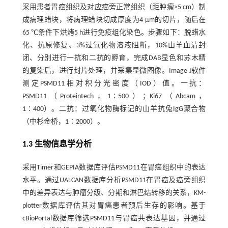
采用患者胃癌组织及对应癌旁正常组织（距肿瘤>5 cm）制
成病理蜡块，将病理蜡块切成厚度为4 μm的切片，随后在
65 ℃条件下烘烤5 h进行免疫组化染色。步骤如下：脱蜡水
化、抗原修复、3%过氧化物溶液阻断，10%山羊血清封
闭、分别进行一抗和二抗的孵育，完成DAB显色和苏木精
的复染后，进行封片处理，并采集显微图像。Image J软件
测定PSMD11相对积分光密度（IOD）值。一抗：
PSMD11（Proteintech，1∶500）；Ki67（Abcam，
1∶400）。二抗：过氧化物酶标记的山羊抗兔IgG聚合物
（中杉金桥，1∶2000）。
1.3 生物信息学分析
采用Timer和GEPIA数据库评估PSMD11在胃癌组织中的表达
水平。通过UALCAN数据库分析PSMD11在胃癌及癌旁组织
中的差异表达与肿瘤分级、分期和淋巴结转移的关系，KM-
plotter数据库评估其对胃癌患者预后生存的影响。基于
cBioPortal数据库筛选PSMD11与胃癌共表达基因，并通过