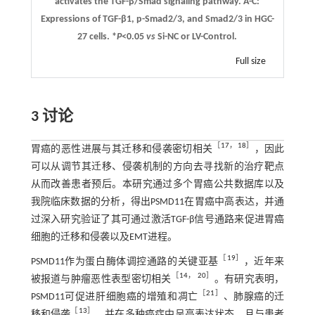
activates the TGF-β/Smad signaling pathway.
A
-
C
:
Expressions of TGF-β1, p-Smad2/3, and Smad2/3 in HGC-
27 cells. *
P
<0.05
vs
Si-NC or LV-Control.
Full size
3 讨论
［
17
，
18
］
胃癌的恶性进展与其迁移和侵袭密切相关
，因此
可以从调节其迁移、侵袭机制的方向去寻找新的治疗靶点
从而改善患者预后。本研究通过多个胃癌公共数据库以及
我院临床数据的分析，得出PSMD11在胃癌中高表达，并通
过深入研究验证了其可通过激活TGF-β信号通路来促进胃癌
细胞的迁移和侵袭以及EMT进程。
［
19
］
PSMD11作为蛋白酶体调控通路的关键亚基
，近年来
［
14
，
20
］
被报道与肿瘤恶性表型密切相关
。有研究表明，
［
21
］
PSMD11可促进肝细胞癌的增殖和凋亡
、肺腺癌的迁
［
13
］
移和侵袭
，并在多种癌症中呈高表达状态，且与患者