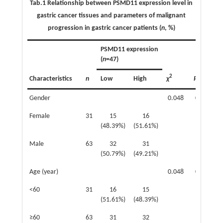
Tab.1 Relationship between PSMD11 expression level in
gastric cancer tissues and parameters of malignant
progression in gastric cancer patients (
n
, %)
PSMD11 expression
(
n
=47)
2
Characteristics
n
Low
High
χ
P
Gender
0.048
0.826
Female
31
15
16
(48.39%)
(51.61%)
Male
63
32
31
(50.79%)
(49.21%)
Age (year)
0.048
0.826
<60
31
16
15
(51.61%)
(48.39%)
≥60
63
31
32