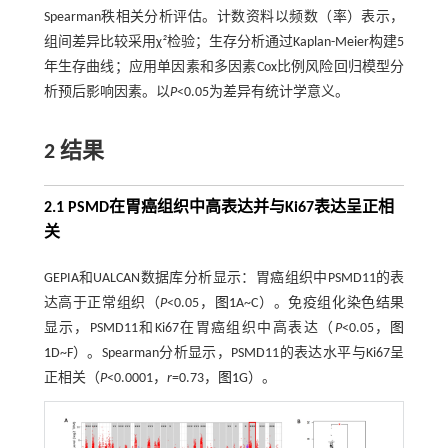
Spearman秩相关分析评估。计数资料以频数（率）表示，
组间差异比较采用χ
²
检验；生存分析通过Kaplan-Meier构建5
年生存曲线；应用单因素和多因素Cox比例风险回归模型分
析预后影响因素。以
P
<0.05为差异有统计学意义。
2 结果
2.1 PSMD在胃癌组织中高表达并与Ki67表达呈正相
关
GEPIA和UALCAN数据库分析显示：胃癌组织中PSMD11的表
达高于正常组织（
P
<0.05，
图1
A~C）。免疫组化染色结果
显示，PSMD11和Ki67在胃癌组织中高表达（
P
<0.05，
图
1
D~F）。Spearman分析显示，PSMD11的表达水平与Ki67呈
正相关（
P
<0.0001，
r
=0.73，
图1
G）。