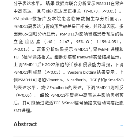
分子表达水平。
结果
数据库联合分析显示PSMD11在胃癌
中高表达，且与Ki67表达呈正相关（
r
=0.73，
P
<0.05）。
KM-plotter数据库及本院患者临床数据生存分析显示，
PSMD11高表达与胃癌预后较差呈正相关，并经单因素、多
因素Cox回归分析显示，PSMD11为影响胃癌患者预后的独
立危险因素（
HR
：2.167，95%
CI
：1.159~4.051，
P
=0.015）。富集分析结果提示PSMD11与胃癌EMT进程和
TGF-β信号通路相关。细胞划痕和Transwell实验结果显示，
上调PSMD11后HGC-27细胞的迁移和侵袭能力增强，下调
PSMD11则减弱（
P
<0.05）。Western blotting结果显示，上
调PSMD11可增加Vimentin、N-cadherin、TGF-β和p-Smad2/3
的表达水平，减少E-cadherin的表达，下调PSMD11则相反
（
P
<0.05）。
结论
PSMD11在胃癌中高表达并影响患者预
后，其可能通过激活TGF-β/Smad信号通路来驱动胃癌细胞
EMT进程。
Abstract