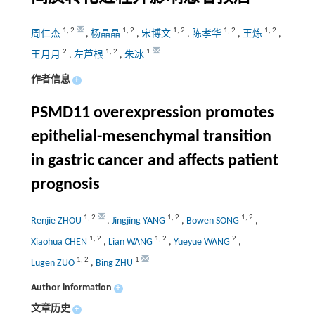
1
,
2
1
,
2
1
,
2
1
,
2
1
,
2
周仁杰
,
杨晶晶
,
宋博文
,
陈孝华
,
王炼
,
2
1
,
2
1
王月月
,
左芦根
,
朱冰
作者信息
+
PSMD11 overexpression promotes
epithelial-mesenchymal transition
in gastric cancer and affects patient
prognosis
1
,
2
1
,
2
1
,
2
Renjie ZHOU
,
Jingjing YANG
,
Bowen SONG
,
1
,
2
1
,
2
2
Xiaohua CHEN
,
Lian WANG
,
Yueyue WANG
,
1
,
2
1
Lugen ZUO
,
Bing ZHU
Author information
+
文章历史
+