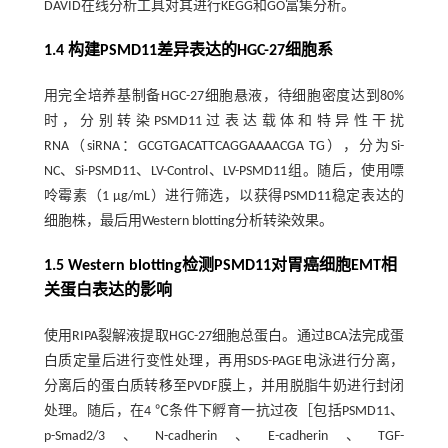
DAVID在线分析工具对其进行KEGG和GO富集分析。
1.4 构建PSMD11差异表达的HGC-27细胞系
用完全培养基制备HGC-27细胞悬液，待细胞密度达到80%
时，分别转染PSMD11过表达载体和特异性干扰
RNA（siRNA：GCGTGACATTCAGGAAAACGA TG），分为Si-
NC、Si-PSMD11、LV-Control、LV-PSMD11组。随后，使用嘌
呤霉素（1 μg/mL）进行筛选，以获得PSMD11稳定表达的
细胞株，最后用Western blotting分析转染效果。
1.5 Western blotting检测PSMD11对胃癌细胞EMT相
关蛋白表达的影响
使用RIPA裂解液提取HGC-27细胞总蛋白。通过BCA法完成蛋
白质定量后进行变性处理，再用SDS-PAGE电泳进行分离，
分离后的蛋白质转移至PVDF膜上，并用脱脂牛奶进行封闭
处理。随后，在4 ℃条件下孵育一抗过夜［包括PSMD11、
p-Smad2/3、N-cadherin、E-cadherin、TGF-