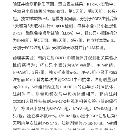
验证并检测靶物质基因、蛋白表达结果：RT-qPCR实验中，
将30只小鼠随机分为SI/NS组、第1天组、第8天组，10只/
组，独立样本数
n
=5。造模方案同前，分别于PGE2注射后第
1天和第8天取材并行RT-qPCR检测，每样本含2只小鼠患侧
DRGs。酶联免疫吸附试验（ELISA）中，将15只小鼠随机分
为SI/NS组、第1天组、第8天组，5只/组，独立样本数
n
=5。
分别于PGE2注射后第1天和第8天取材并行ELISA检测。
药理学实验：鞘内注射CX3CL1中和抗体并观测相关实验小
鼠的痛行为：将15只小鼠分为SI/P+Veh组、I/P+Veh组、
I/P+Ab组，5只/组，独立样本数
n
=5。I/P+Ab组小鼠于PGE2
注射前10 min鞘内单次注射CX3CL1中和抗体，注射剂量为5
µg/10 µL。Veh组鞘内注射1 µL/10 µL的山羊IgG对照抗体，
注射时间、剂量和频次与中和抗体组相同。鞘内注射
CX3CR1选择性拮抗剂JMS-17-2并观测相关实验小鼠的痛行
为：将15只小鼠分为SI/P+Veh组、I/P+Veh组、I/P+JMS组，5
只/组，独立样本数
N
=5。I/P+JMS组小鼠于PGE2注射后第7
天鞘内单次注射JMS-17-2，注射剂量为75 µg/10 µL。Veh组