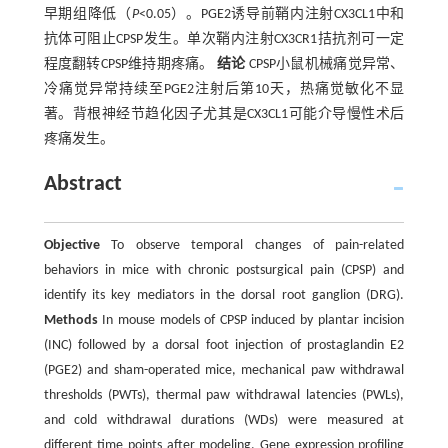
早期组降低（
P
<0.05）。PGE2诱导前鞘内注射CX3CL1中和
抗体可阻止CPSP发生。单次鞘内注射CX3CR1拮抗剂可一定
程度翻转CPSP维持期疼痛。
结论
CPSP小鼠机械痛觉异常、
冷痛觉异常持续至PGE2注射后第10天，热痛觉敏化不显
著。背根神经节趋化因子尤其是CX3CL1可能介导慢性术后
疼痛发生。
Abstract
Objective
To observe temporal changes of pain-related
behaviors in mice with chronic postsurgical pain (CPSP) and
identify its key mediators in the dorsal root ganglion (DRG).
Methods
In mouse models of CPSP induced by plantar incision
(INC) followed by a dorsal foot injection of prostaglandin E2
(PGE2) and sham-operated mice, mechanical paw withdrawal
thresholds (PWTs), thermal paw withdrawal latencies (PWLs),
and cold withdrawal durations (WDs) were measured at
different time points after modeling. Gene expression profiling