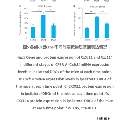
图5 各组小鼠CPSP不同时期靶物质基因表达情况
Fig.5 Gene and protein expression of Cx3c11 and Cxc114
in different stages of CPSP.
A
:
Cx3cl1
mRNA expression
levels in ipsilateral DRGs of the mice at each time point.
B
:
Cxcl14
mRNA expression levels in ipsilateral DRGs of
the mice at each time point.
C
: CX3CL1 protein expression
in ipsilateral DRGs of the mice at each time point.
D
:
CXCL14 protein expression in ipsilateral DRGs of the mice
at each time point. *
P
<0.05, **
P
<0.01.
Full size