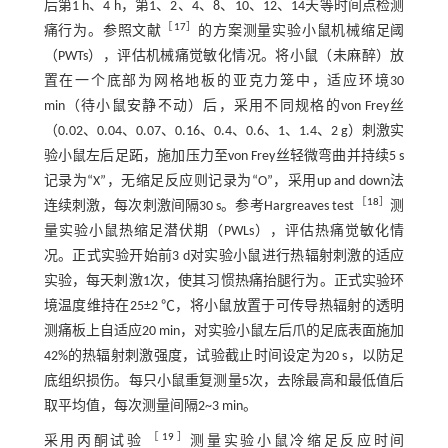
后第1 h、4 h，第1、2、4、8、10、12、14天等时间点检测
［
17
］
痛行为。参照文献
的方案测量实验小鼠机械缩足阈
（PWTs），评估机械痛觉敏化情况。将小鼠（未麻醉）放
置在一个底部为网格地板的亚克力笼中，适应环境30
min（待小鼠安静不动）后，采用不同规格的von Frey丝
（0.02、0.04、0.07、0.16、0.4、0.6、1、1.4、2 g）刺激实
验小鼠左后足跖，施加压力至von Frey丝轻微弯曲并持续5 s
记录为“X”，无缩足反应则记录为“O”，采用up and down法
［
18
］
连续刺激，每次刺激间隔30 s。参考Hargreaves test
测
量实验小鼠热缩足潜伏期（PWLs），评估热痛觉敏化情
况。正式实验开始前3 d对实验小鼠进行热辐射刺激的适应
实验，每天刺激1次，使其习惯热痛抬腿行为。正式实验环
境温度维持在25±2 ℃，将小鼠放置于可传导热辐射的透明
测痛板上自适应20 min，对实验小鼠左后爪的足底表面施加
42%的热辐射刺激强度，试验截止时间设定为20 s，以防足
底组织损伤。每只小鼠重复测量5次，去除最高和最低值后
取平均值，每次测量间隔2~3 min。
［
19
］
采用丙酮试验
测量实验小鼠冷缩足反应时间