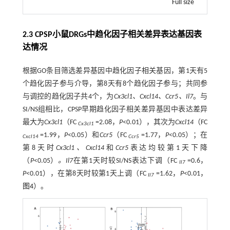
Full size
2.3 CPSP小鼠DRGs中趋化因子相关差异表达基因表
达情况
根据GO条目筛选差异基因中趋化因子相关基因，第1天有5
个趋化因子参与介导，第8天有8个趋化因子参与；共同参
与调控的趋化因子共4个，为
Cx3cl1、Cxcl14、Ccr5、Il7
。与
SI/NS组相比，CPSP早期趋化因子相关差异基因中表达差异
最大为
Cx3cl1
（FC
=2.08，
P
<0.01），其次为
Cxcl14
（FC
Cx3cl1
=1.99，
P
<0.05）和
Ccr5
（FC
=1.77，
P
<0.05）；在
Cxcl14
Ccr5
第8天时
Cx3cl1、Cxcl14
和
Ccr5
表达均较第1天下降
（
P
<0.05）
。Il7
在第1天时较SI/NS表达下调（FC
=0.6，
Il7
P
<0.01），在第8天时较第1天上调（FC
=1.62，
P
<0.01，
Il7
图4
）。