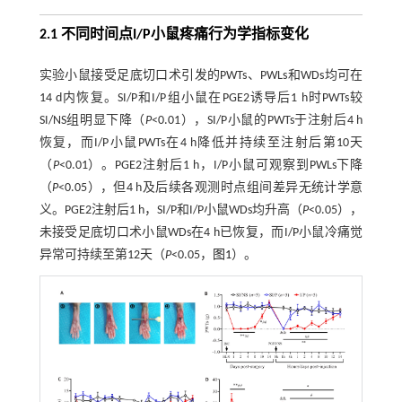
2.1 不同时间点I/P小鼠疼痛行为学指标变化
实验小鼠接受足底切口术引发的PWTs、PWLs和WDs均可在
14 d内恢复。SI/P和I/P组小鼠在PGE2诱导后1 h时PWTs较
SI/NS组明显下降（
P
<0.01），SI/P小鼠的PWTs于注射后4 h
恢复，而I/P小鼠PWTs在4 h降低并持续至注射后第10天
（
P
<0.01）。PGE2注射后1 h，I/P小鼠可观察到PWLs下降
（
P
<0.05），但4 h及后续各观测时点组间差异无统计学意
义。PGE2注射后1 h，SI/P和I/P小鼠WDs均升高（
P
<0.05），
未接受足底切口术小鼠WDs在4 h已恢复，而I/P小鼠冷痛觉
异常可持续至第12天（
P
<0.05，
图1
）。