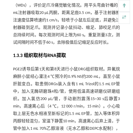
（WDs），评价足爪冷痛觉敏化情况。用平头弯曲针嘴的1
mL注射器吸取20 µL丙酮，距离足底0.5 cm，基于注射器推
注速度估算喷速约1 cm/s，轻喷于小鼠左后足底，并避免注
射器碰到足爪。观测并记录小鼠抖动、缩足、舔咬足爪的
总持续时间。每次观测时间上限为60 s。重复测量3次，测
试间隔时间不低于60 s，去除极值后记缩足反应时长。
1.3.3 组织取材与RNA提取
PGE2诱导后第1天和第8天进行小鼠DRG组织取材。异氟烷
麻醉小鼠经心灌注4 ℃预冷的0.9% NS约200 mL，直至小鼠
肝脏变白。取患侧DRGs装入含有1 mL Trizol的1.5 mL EP管
中，加入无酶研磨珠4粒/管，使用低温高速研磨仪研磨组
织。加入氯仿200 µL/管，手动剧烈震荡15~30 s后静置3
min，高速离心后（4 ℃，12 000 r/min，15 min）。小心吸
取上层无色水相液至新标记的1.5 mL EP管，加入等体积异
丙醇轻轻混匀，室温下静置10 min，高速离心后弃上清，于
管中加入1 mL 70%乙醇溶液（无水乙醇和DEPC水配制），