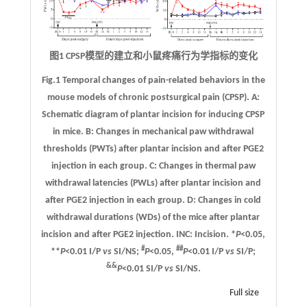
图1 CPSP模型的建立和小鼠疼痛行为学指标的变化
Fig.1 Temporal changes of pain-related behaviors in the
mouse models of chronic postsurgical pain (CPSP).
A
:
Schematic diagram of plantar incision for inducing CPSP
in mice.
B
: Changes in mechanical paw withdrawal
thresholds (PWTs) after plantar incision and after PGE2
injection in each group.
C
: Changes in thermal paw
withdrawal latencies (PWLs) after plantar incision and
after PGE2 injection in each group.
D
: Changes in cold
withdrawal durations (WDs) of the mice after plantar
incision and after PGE2 injection. INC: Incision. *
P
<0.05,
#
##
**
P
<0.01 I/P
vs
SI/NS;
P
<0.05,
P
<0.01 I/P
vs
SI/P;
&&
P
<0.01 SI/P
vs
SI/NS.
Full size