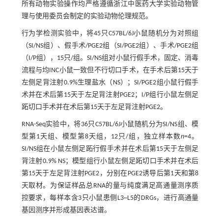
所有动物实验操作均严格遵循浙江中医药大学实验动物管
理与使用委员会制定的实验动物伦理规范。
行为学检测实验中，将45只C57BL/6J小鼠随机分为对照组
（SI/NS组）、假手术/PGE2组（SI/PGE2组）、手术/PGE2组
（I/P组），15只/组。SI/NS组对小鼠行假手术，固定、消毒
流程与均INC小鼠一致但不行切口手术，在手术后第15天于
左侧足背注射0.9%生理盐水（NS）；SI/PGE2组小鼠行假手
术并在术后第15天于左足背注射PGE2；I/P组行小鼠左侧足
跖切口手术并在术后第15天于左足背注射PGE2。
RNA-Seq实验中，将36只C57BL/6J小鼠随机分为SI/NS组、模
型第1天组、模型第8天组，12只/组，独立样本数
n
=4。
SI/NS组在小鼠左侧足跖行假手术并在术后第15天于左侧足
背注射0.9% NS；模型组行小鼠左侧足跖切口手术并在术后
第15天于左足背注射PGE2，分别在PGE2诱导后第1天和第8
天取材。为保证样品总RNA的量与纯度满足高通量测序质
控要求，每样本含3只小鼠患侧L3~L5的DRGs，进行高通量
基因测序并形成基因表达谱。