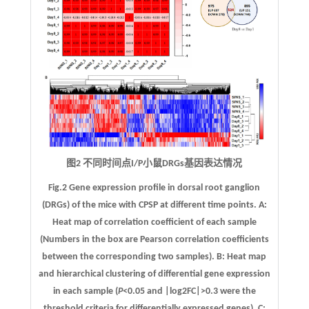
图2 不同时间点I/P小鼠DRGs基因表达情况
Fig.2 Gene expression profile in dorsal root ganglion
(DRGs) of the mice with CPSP at different time points.
A
:
Heat map of correlation coefficient of each sample
(Numbers in the box are Pearson correlation coefficients
between the corresponding two samples).
B
: Heat map
and hierarchical clustering of differential gene expression
in each sample (
P
<0.05 and |log2FC|>0.3 were the
threshold criteria for differentially expressed genes).
C
: