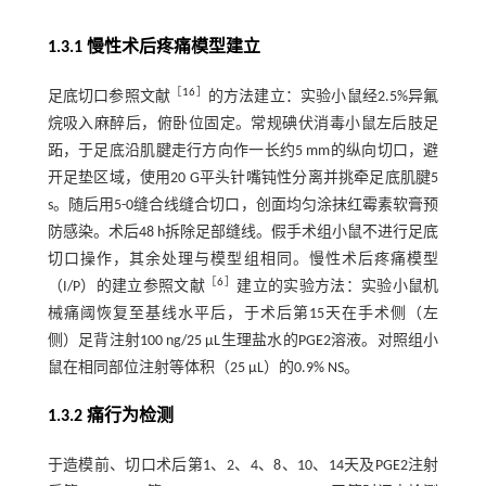
1.3.1 慢性术后疼痛模型建立
［
16
］
足底切口参照文献
的方法建立：实验小鼠经2.5%异氟
烷吸入麻醉后，俯卧位固定。常规碘伏消毒小鼠左后肢足
跖，于足底沿肌腱走行方向作一长约5 mm的纵向切口，避
开足垫区域，使用20 G平头针嘴钝性分离并挑牵足底肌腱5
s。随后用5-0缝合线缝合切口，创面均匀涂抹红霉素软膏预
防感染。术后48 h拆除足部缝线。假手术组小鼠不进行足底
切口操作，其余处理与模型组相同。慢性术后疼痛模型
［
6
］
（I/P）的建立参照文献
建立的实验方法：实验小鼠机
械痛阈恢复至基线水平后，于术后第15天在手术侧（左
侧）足背注射100 ng/25 µL生理盐水的PGE2溶液。对照组小
鼠在相同部位注射等体积（25 µL）的0.9% NS。
1.3.2 痛行为检测
于造模前、切口术后第1、2、4、8、10、14天及PGE2注射