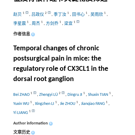
1
2
1
1
1
赵贝
,
吕政仪
,
季丁汝
,
田书心
,
吴雨欣
,
1
1
1
1
李星震
,
周杰
,
方剑乔
,
梁宜
作者信息
+
Temporal changes of chronic
postsurgical pain in mice: the
regulatory role of CX3CL1 in the
dorsal root ganglion
1
2
1
1
Bei ZHAO
,
Zhengyi LÜ
,
Dingru JI
,
Shuxin TIAN
,
1
1
1
1
Yuxin WU
,
Xingzhen LI
,
Jie ZHOU
,
Jianqiao FANG
,
1
Yi LIANG
Author information
+
文章历史
+