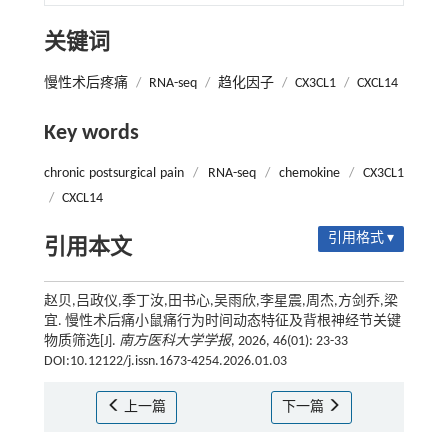
关键词
慢性术后疼痛
/
RNA-seq
/
趋化因子
/
CX3CL1
/
CXCL14
Key words
chronic postsurgical pain
/
RNA-seq
/
chemokine
/
CX3CL1
/
CXCL14
引用格式 ▾
引用本文
赵贝,吕政仪,季丁汝,田书心,吴雨欣,李星震,周杰,方剑乔,梁
宜. 慢性术后痛小鼠痛行为时间动态特征及背根神经节关键
物质筛选[J].
南方医科大学学报
, 2026, 46(01): 23-33
DOI:10.12122/j.issn.1673-4254.2026.01.03
上一篇
下一篇