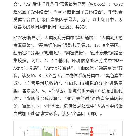
合”、“Wnt受体活性条目”富集最为显著（
P
<0.001）；“CX3C
趋化因子受体结合”、“CXCR1趋化因子受体结合”、“降钙素
受体结合作用”条目富集因子最大，为1。以上条目中，涉
及最多的基因为趋化因子
Cx3cl1
，共8次。
KEGG分析显示，人类疾病分类中“癌症通路”、“人类乳头瘤
病毒感染”、“基底细胞癌”通路共富集21、15、8个基因。
细胞过程分类中“粘着斑”、“紧密连接”、“细胞衰老”通路富
集较多，为11、5、5个基因。环境信息处理分类中“PI3K-
Akt信号通路”、“Wnt信号通路”、“Hippo信号通路富集”较
多，涉及10、9、8个基因。生物体系统分类中，“黑色素生
成”、“血管平滑肌收缩”、“Th1和Th2细胞的分化”通路富
集，各涉及6、5、4个基因。新陈代谢分类中“谷胱甘肽代
谢”、“脂肪酸合成过程”、“亚油酸代谢”通路富集基因较
多，富集3、2、2个基因。遗传信息处理中“内质网中的蛋
白质加工过程”富集较多，涉及3个基因（
图3
）。