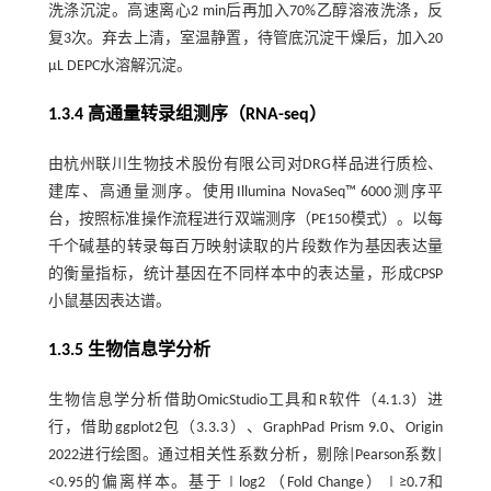
洗涤沉淀。高速离心2 min后再加入70%乙醇溶液洗涤，反
复3次。弃去上清，室温静置，待管底沉淀干燥后，加入20
µL DEPC水溶解沉淀。
1.3.4 高通量转录组测序（RNA-seq）
由杭州联川生物技术股份有限公司对DRG样品进行质检、
建库、高通量测序。使用Illumina NovaSeq™ 6000测序平
台，按照标准操作流程进行双端测序（PE150模式）。以每
千个碱基的转录每百万映射读取的片段数作为基因表达量
的衡量指标，统计基因在不同样本中的表达量，形成CPSP
小鼠基因表达谱。
1.3.5 生物信息学分析
生物信息学分析借助OmicStudio工具和R软件（4.1.3）进
行，借助ggplot2包（3.3.3）、GraphPad Prism 9.0、Origin
2022进行绘图。通过相关性系数分析，剔除|Pearson系数|
<0.95的偏离样本。基于∣log2 （Fold Change）∣≥0.7和