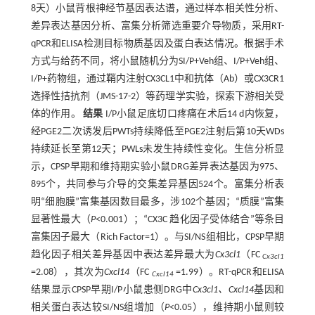
8天）小鼠背根神经节基因表达谱，通过样本相关性分析、
差异表达基因分析、富集分析筛选重要介导物质，采用RT-
qPCR和ELISA检测目标物质基因及蛋白表达情况。根据手术
方式与给药不同，将小鼠随机分为SI/P+Veh组、I/P+Veh组、
I/P+药物组，通过鞘内注射CX3CL1中和抗体（Ab）或CX3CR1
选择性拮抗剂（JMS-17-2）等药理学实验，探索下游相关受
体的作用。
结果
I/P小鼠足底切口疼痛在术后14 d内恢复，
经PGE2二次诱发后PWTs持续降低至PGE2注射后第10天WDs
持续延长至第12天；PWLs未发生持续性变化。生信分析显
示，CPSP早期和维持期实验小鼠DRG差异表达基因为975、
895个，共同参与介导的交集差异基因524个。富集分析表
明“细胞膜”富集基因数目最多，涉102个基因；“质膜”富集
显著性最大（
P
<0.001）；“CX3C 趋化因子受体结合”等条目
富集因子最大（Rich Factor=1）。与SI/NS组相比，CPSP早期
趋化因子相关差异基因中表达差异最大为
Cx3cl1
（FC
Cx3cl1
=2.08），其次为
Cxcl14
（FC
=1.99）。RT-qPCR和ELISA
Cxcl14
结果显示CPSP早期I/P小鼠患侧DRG中
Cx3cl1、Cxcl14
基因和
相关蛋白表达较SI/NS组增加（
P
<0.05），维持期小鼠则较