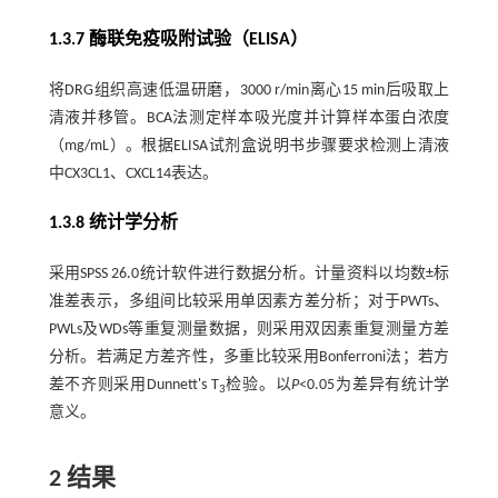
1.3.7 酶联免疫吸附试验（ELISA）
将DRG组织高速低温研磨，3000 r/min离心15 min后吸取上
清液并移管。BCA法测定样本吸光度并计算样本蛋白浓度
（mg/mL）。根据ELISA试剂盒说明书步骤要求检测上清液
中CX3CL1、CXCL14表达。
1.3.8 统计学分析
采用SPSS 26.0统计软件进行数据分析。计量资料以均数±标
准差表示，多组间比较采用单因素方差分析；对于PWTs、
PWLs及WDs等重复测量数据，则采用双因素重复测量方差
分析。若满足方差齐性，多重比较采用Bonferroni法；若方
差不齐则采用Dunnett's T
检验。以
P
<0.05为差异有统计学
3
意义。
2 结果