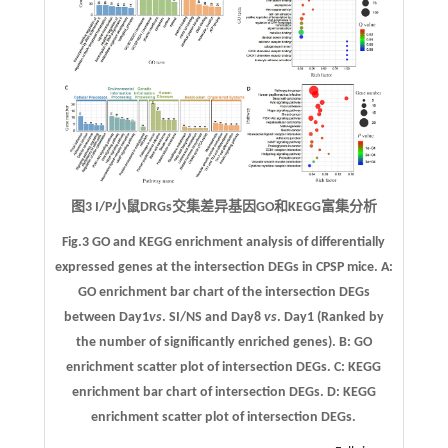
图3 I/P小鼠DRGs交集差异基因GO和KEGG富集分析
Fig.3 GO and KEGG enrichment analysis of differentially
expressed genes at the intersection DEGs in CPSP mice.
A
:
GO enrichment bar chart of the intersection DEGs
between Day1
vs
. SI/NS and Day8
vs
. Day1 (Ranked by
the number of significantly enriched genes).
B
: GO
enrichment scatter plot of intersection DEGs.
C
: KEGG
enrichment bar chart of intersection DEGs.
D
: KEGG
enrichment scatter plot of intersection DEGs.