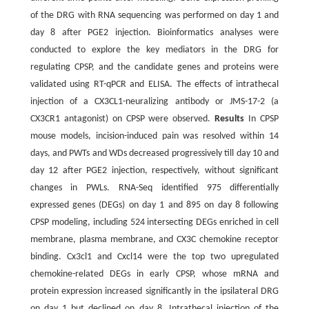
of the DRG with RNA sequencing was performed on day 1 and
day 8 after PGE2 injection. Bioinformatics analyses were
conducted to explore the key mediators in the DRG for
regulating CPSP, and the candidate genes and proteins were
validated using RT-qPCR and ELISA. The effects of intrathecal
injection of a CX3CL1-neuralizing antibody or JMS-17-2 (a
CX3CR1 antagonist) on CPSP were observed.
Results
In CPSP
mouse models, incision-induced pain was resolved within 14
days, and PWTs and WDs decreased progressively till day 10 and
day 12 after PGE2 injection, respectively, without significant
changes in PWLs. RNA-Seq identified 975 differentially
expressed genes (DEGs) on day 1 and 895 on day 8 following
CPSP modeling, including 524 intersecting DEGs enriched in cell
membrane, plasma membrane, and CX3C chemokine receptor
binding. Cx3cl1 and Cxcl14 were the top two upregulated
chemokine-related DEGs in early CPSP, whose mRNA and
protein expression increased significantly in the ipsilateral DRG
on day 1 but declined on day 8. Intrathecal injection of the