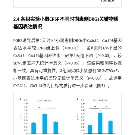
Full size
2.4 各组实验小鼠CPSP不同时期患侧DRGs关键物质
基因表达情况
PGE2诱导后第1天时I/P小鼠患侧DRGs中
Cx3cl1、Cxcl14
基因
表达水平较SI/NS组上调（
P
<0.01）；第8天时I/P小鼠的
Cx3cl1、Cxcl14
基因表达水平较第1天组下调（
P
<0.05），较
SI/NS组差异无统计学意义（
P>
0.05）。该结果和测序数据
相一致，具有可重复性。3组间实验小鼠患侧DRGs中
Ccr5、
Il7
基因表达水平的差异无统计学意义（
P>
0.05），故选用
CX3CL1、CXCL14作为目标物质行进一步验证（
图5
）。