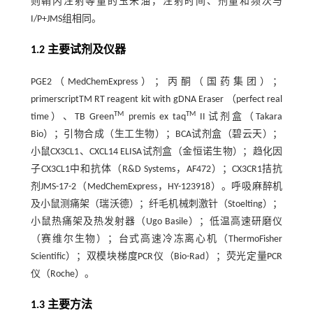
则鞘内注射等量的玉米油，注射时间、剂量和频次与
I/P+JMS组相同。
1.2 主要试剂及仪器
PGE2（MedChemExpress）；丙酮（国药集团）；
primerscriptTM RT reagent kit with gDNA Eraser （perfect real
TM
TM
time）、TB Green
premis ex taq
II试剂盒（Takara
Bio）；引物合成（生工生物）；BCA试剂盒（碧云天）；
小鼠CX3CL1、CXCL14 ELISA试剂盒（金恒诺生物）；趋化因
子CX3CL1中和抗体（R&D Systems，AF472）；CX3CR1拮抗
剂JMS-17-2（MedChemExpress，HY-123918）。呼吸麻醉机
及小鼠测痛架（瑞沃德）；纤毛机械刺激针（Stoelting）；
小鼠热痛架及热发射器（Ugo Basile）；低温高速研磨仪
（赛维尔生物）；台式高速冷冻离心机（ThermoFisher
Scientific）；双模块梯度PCR仪（Bio-Rad）；荧光定量PCR
仪（Roche）。
1.3 主要方法