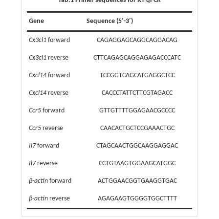
Tab.1 Primer sequences for RT-qPCR
Gene
Sequence (5′-3′)
Cx3cl1
forward
CAGAGGAGCAGGCAGGACAG
Cx3cl1
reverse
CTTCAGAGCAGGAGAGACCCATC
Cxcl14
forward
TCCGGTCAGCATGAGGCTCC
Cxcl14
reverse
CACCCTATTCTTCGTAGACC
Ccr5
forward
GTTGTTTTGGAGAACGCCCC
Ccr5
reverse
CAACACTGCTCCGAAACTGC
Il7
forward
CTAGCAACTGGCAAGGAGGAC
Il7
reverse
CCTGTAAGTGGAAGCATGGC
β-actin
forward
ACTGGAACGGTGAAGGTGAC
β-actin
reverse
AGAGAAGTGGGGTGGCTTTT