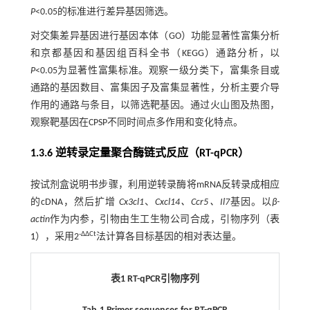
P
<0.05的标准进行差异基因筛选。
对交集差异基因进行基因本体（GO）功能显著性富集分析
和京都基因和基因组百科全书（KEGG）通路分析，以
P
<0.05为显著性富集标准。观察一级分类下，富集条目或
通路的基因数目、富集因子及富集显著性，分析主要介导
作用的通路与条目，以筛选靶基因。通过火山图及热图，
观察靶基因在CPSP不同时间点多作用和变化特点。
1.3.6 逆转录定量聚合酶链式反应（RT-qPCR）
按试剂盒说明书步骤，利用逆转录酶将mRNA反转录成相应
的cDNA，然后扩增
Cx3cl1
、
Cxcl14、Ccr5、Il7
基因。以
β-
actin
作为内参，引物由生工生物公司合成，引物序列（
表
-ΔΔCt
1
），采用2
法计算各目标基因的相对表达量。
表1 RT-qPCR引物序列