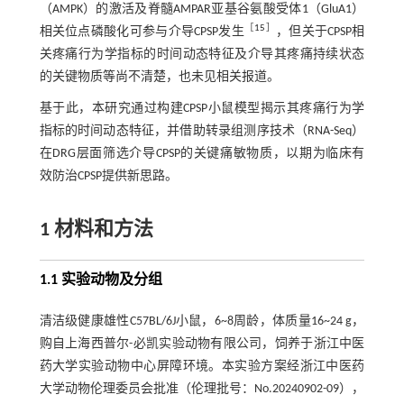
（AMPK）的激活及脊髓AMPAR亚基谷氨酸受体1（GluA1）
［
15
］
相关位点磷酸化可参与介导CPSP发生
，但关于CPSP相
关疼痛行为学指标的时间动态特征及介导其疼痛持续状态
的关键物质等尚不清楚，也未见相关报道。
基于此，本研究通过构建CPSP小鼠模型揭示其疼痛行为学
指标的时间动态特征，并借助转录组测序技术（RNA-Seq）
在DRG层面筛选介导CPSP的关键痛敏物质，以期为临床有
效防治CPSP提供新思路。
1 材料和方法
1.1 实验动物及分组
清洁级健康雄性C57BL/6J小鼠，6~8周龄，体质量16~24 g，
购自上海西普尔-必凯实验动物有限公司，饲养于浙江中医
药大学实验动物中心屏障环境。本实验方案经浙江中医药
大学动物伦理委员会批准（伦理批号：No.20240902-09），