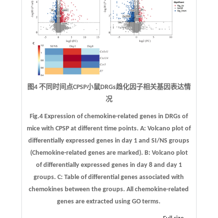
图4 不同时间点CPSP小鼠DRGs趋化因子相关基因表达情
况
Fig.4 Expression of chemokine-related genes in DRGs of
mice with CPSP at different time points.
A
: Volcano plot of
differentially expressed genes in day 1 and SI/NS groups
(Chemokine-related genes are marked).
B
: Volcano plot
of differentially expressed genes in day 8 and day 1
groups.
C
: Table of differential genes associated with
chemokines between the groups. All chemokine-related
genes are extracted using GO terms.