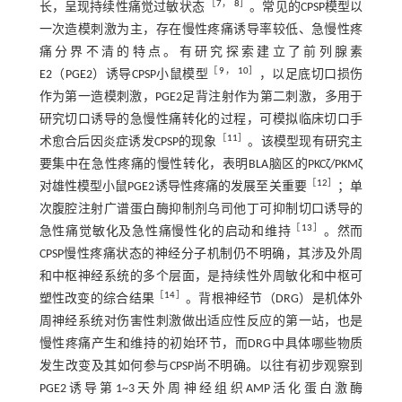
［
7
，
8
］
长，呈现持续性痛觉过敏状态
。常见的CPSP模型以
一次造模刺激为主，存在慢性疼痛诱导率较低、急慢性疼
痛分界不清的特点。有研究探索建立了前列腺素
［
9
，
10
］
E2（PGE2）诱导CPSP小鼠模型
，以足底切口损伤
作为第一造模刺激，PGE2足背注射作为第二刺激，多用于
研究切口诱导的急慢性痛转化的过程，可模拟临床切口手
［
11
］
术愈合后因炎症诱发CPSP的现象
。该模型现有研究主
要集中在急性疼痛的慢性转化，表明BLA脑区的PKCζ/PKMζ
［
12
］
对雄性模型小鼠PGE2诱导性疼痛的发展至关重要
；单
次腹腔注射广谱蛋白酶抑制剂乌司他丁可抑制切口诱导的
［
13
］
急性痛觉敏化及急性痛慢性化的启动和维持
。然而
CPSP慢性疼痛状态的神经分子机制仍不明确，其涉及外周
和中枢神经系统的多个层面，是持续性外周敏化和中枢可
［
14
］
塑性改变的综合结果
。背根神经节（DRG）是机体外
周神经系统对伤害性刺激做出适应性反应的第一站，也是
慢性疼痛产生和维持的初始环节，而DRG中具体哪些物质
发生改变及其如何参与CPSP尚不明确。以往有初步观察到
PGE2诱导第1~3天外周神经组织AMP活化蛋白激酶