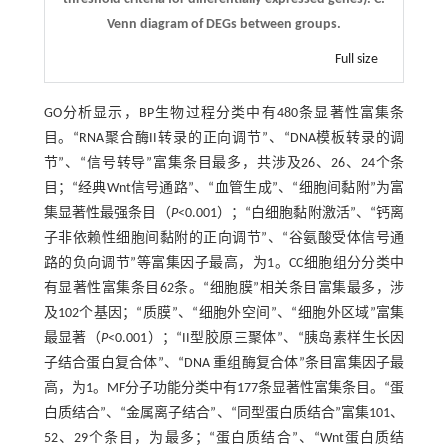
Venn diagram of DEGs between groups.
Full size
GO分析显示，BP生物过程分类中有480条显著性富集条
目。“RNA聚合酶II转录的正向调节”、“DNA模板转录的调
节”、“信号转导”富集条目最多，共涉及26、26、24个条
目；“经典Wnt信号通路”、“血管生成”、“细胞间黏附”为富
集显著性最强条目（
P
<0.001）；“白细胞黏附激活”、“钙离
子非依赖性细胞间黏附的正向调节”、“谷氨酸受体信号通
路的负向调节”等富集因子最高，为1。CC细胞组分分类中
有显著性富集条目62条。“细胞膜”相关条目富集最多，涉
及102个基因；“质膜”、“细胞外空间”、“细胞外区域”富集
最显著（
P
<0.001）；“II型胶原三聚体”、“胰岛素样生长因
子结合蛋白复合体”、“DNA 重组酶复合体”条目富集因子最
高，为1。MF分子功能分类中有177条显著性富集条目。“蛋
白质结合”、“金属离子结合”、“同型蛋白质结合”富集101、
52、29个条目，为最多；“蛋白质结合”、“Wnt蛋白质结