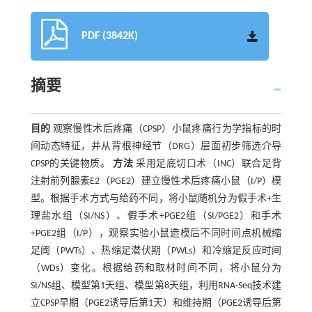
PDF (3842K)
摘要
目的
观察慢性术后疼痛（CPSP）小鼠疼痛行为学指标的时
间动态特征，并从背根神经节（DRG）层面初步筛选介导
CPSP的关键物质。
方法
采用足底切口术（INC）联合足背
注射前列腺素E2（PGE2）建立慢性术后疼痛小鼠（I/P）模
型。根据手术方式与给药不同，将小鼠随机分为假手术+生
理盐水组（SI/NS）、假手术+PGE2组（SI/PGE2）和手术
+PGE2组（I/P），观察实验小鼠造模后不同时间点机械缩
足阈（PWTs）、热缩足潜伏期（PWLs）和冷缩足反应时间
（WDs）变化。根据给药和取材时间不同，将小鼠分为
SI/NS组、模型第1天组、模型第8天组，利用RNA-Seq技术建
立CPSP早期（PGE2诱导后第1天）和维持期（PGE2诱导后第