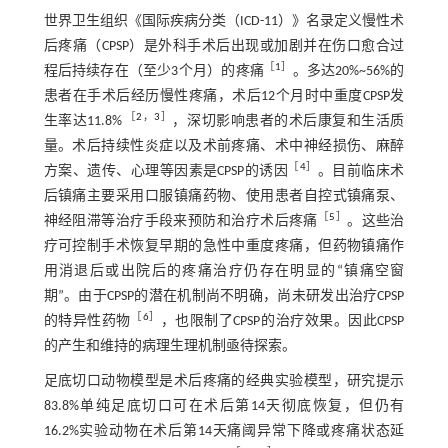
世界卫生组织《国际疾病分类（ICD-11）》名录定义慢性术
后疼痛（CPSP）是外科手术后出现或加剧并在伤口愈合过
［
1
］
程后持续存在（至少3个月）的疼痛
。多达20%~56%的
患者在手术后经历慢性疼痛，术后12个月时中重度CPSP发
［
2
，
3
］
生率达11.8%
，深切影响患者的术后康复和生活质
量。术后持续性炎症以及术前疼痛、术中神经损伤、麻醉
［
4
］
方案、遗传、心理等因素是CPSP的诱因
。目前临床术
后镇痛主要采用口服镇痛药物、使用患者自控式镇痛泵、
［
5
］
神经阻滞等治疗手段来预防和治疗术后疼痛
。这些治
疗可控制手术恢复早期的急性中重度疼痛，但药物镇痛作
用消退后或出院后的疼痛治疗仍存在明显的“镇痛空窗
期”。由于CPSP的潜在机制尚不明确，尚未研发出治疗CPSP
［
6
］
的特异性药物
，也限制了CPSP的治疗效果。因此CPSP
的产生和维持的病理生理机制亟待探索。
足底切口动物模型是术后疼痛的经典实验模型，研究提示
83.8%单纯足底切口可在术后第14天彻底恢复，但仍有
16.2%实验动物在术后第14天痛阈异常下降或疼痛状态延