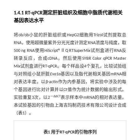
1.4.1 RT-qPCR测定肝脏组织及细胞中脂质代谢相关
基因表达水平
将ob/ob小鼠的肝脏组织或HepG2细胞用Trizol试剂提取总
RNA，使用超微量紫外分光光度计测定RNA浓度与纯度，取
500 ng RNA使用HiScript®ⅡQ RTSuperMix试剂盒进行RNA反
转录反应，合成cDNA，然后使用SYBR Color qPCR Master
Mix试剂盒进行RT-qPCR。每个样品设4个复孔，比较试验组
与对照组小鼠肝脏
Eva1a
基因以及脂代谢相关基因mRNA相
对表达丰度。以β-actin作为内参基因，将实验中涉及的每
个基因进行比对计算并以Ct值作为统计数据的输出形式。
－ΔΔCT
实验重复3次，以2
表示样本中mRNA的相对表达量。
本试验基因的引物由上海吉玛制药技术有限公司设计合成
（
表1
）。
表1 用于RT-qPCR的引物序列