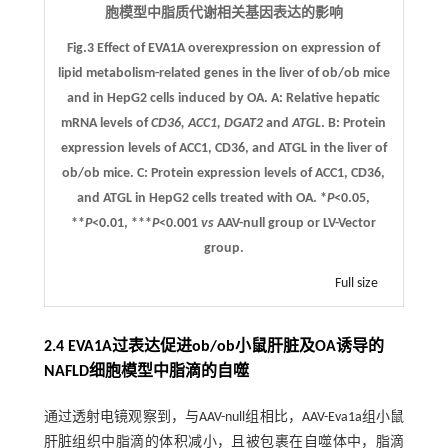
胞模型中脂质代谢相关基因表达的影响
Fig.3 Effect of EVA1A overexpression on expression of
lipid metabolism-related genes in the liver of ob/ob mice
and in HepG2 cells induced by OA.
A
: Relative hepatic
mRNA levels of
CD36, ACC1, DGAT2
and
ATGL
.
B
: Protein
expression levels of ACC1, CD36, and ATGL in the liver of
ob/ob mice.
C
: Protein expression levels of ACC1, CD36,
and ATGL in HepG2 cells treated with OA. *
P
<0.05,
**
P
<0.01, ***
P
<0.001
vs
AAV-null group or LV-Vector
group.
Full size
2.4 EVA1A过表达促进ob/ob小鼠肝脏及OA诱导的
NAFLD细胞模型中脂滴的自噬
通过透射电镜观察到，与AAV-null组相比，AAV-Eva1a组小鼠
肝脏组织中脂滴的体积减小，且被包裹在自噬体中，脂滴