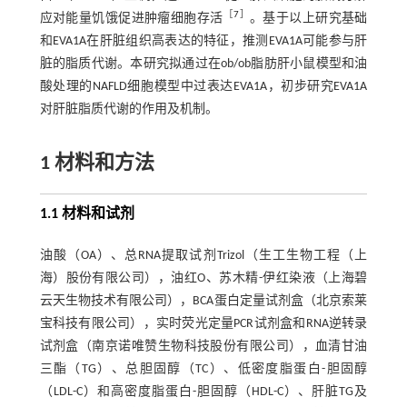
［
7
］
应对能量饥饿促进肿瘤细胞存活
。基于以上研究基础
和EVA1A在肝脏组织高表达的特征，推测EVA1A可能参与肝
脏的脂质代谢。本研究拟通过在ob/ob脂肪肝小鼠模型和油
酸处理的NAFLD细胞模型中过表达EVA1A，初步研究EVA1A
对肝脏脂质代谢的作用及机制。
1 材料和方法
1.1 材料和试剂
油酸（OA）、总RNA提取试剂Trizol（生工生物工程（上
海）股份有限公司），油红O、苏木精-伊红染液（上海碧
云天生物技术有限公司），BCA蛋白定量试剂盒（北京索莱
宝科技有限公司），实时荧光定量PCR试剂盒和RNA逆转录
试剂盒（南京诺唯赞生物科技股份有限公司），血清甘油
三酯（TG）、总胆固醇（TC）、低密度脂蛋白-胆固醇
（LDL-C）和高密度脂蛋白-胆固醇（HDL-C）、肝脏TG及