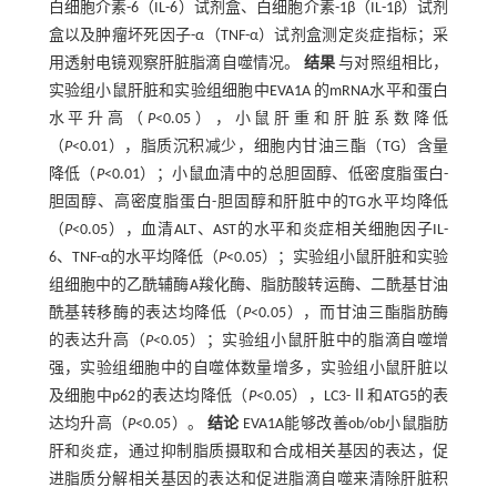
白细胞介素-6（IL-6）试剂盒、白细胞介素-1β（IL-1β）试剂
盒以及肿瘤坏死因子-α（TNF-α）试剂盒测定炎症指标；采
用透射电镜观察肝脏脂滴自噬情况。
结果
与对照组相比，
实验组小鼠肝脏和实验组细胞中EVA1A 的mRNA水平和蛋白
水平升高（
P
<0.05），小鼠肝重和肝脏系数降低
（
P
<0.01），脂质沉积减少，细胞内甘油三酯（TG）含量
降低（
P
<0.01）；小鼠血清中的总胆固醇、低密度脂蛋白-
胆固醇、高密度脂蛋白-胆固醇和肝脏中的TG水平均降低
（
P
<0.05），血清ALT、AST的水平和炎症相关细胞因子IL-
6、TNF-α的水平均降低（
P
<0.05）；实验组小鼠肝脏和实验
组细胞中的乙酰辅酶A羧化酶、脂肪酸转运酶、二酰基甘油
酰基转移酶的表达均降低（
P
<0.05），而甘油三酯脂肪酶
的表达升高（
P
<0.05）；实验组小鼠肝脏中的脂滴自噬增
强，实验组细胞中的自噬体数量增多，实验组小鼠肝脏以
及细胞中p62的表达均降低（
P
<0.05），LC3-Ⅱ和ATG5的表
达均升高（
P
<0.05）。
结论
EVA1A能够改善ob/ob小鼠脂肪
肝和炎症，通过抑制脂质摄取和合成相关基因的表达，促
进脂质分解相关基因的表达和促进脂滴自噬来清除肝脏积