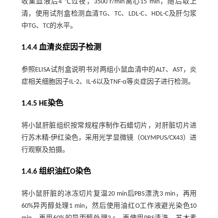
收集血液后4 ℃过夜，3500 r/min离心15 min，随后取上
清，使用试剂盒检测血清TG、TC、LDL-C、HDL-C及肝匀浆
中TG、TC的水平。
1.4.4 血清炎症因子检测
参照ELISA试剂盒说明书对两组小鼠血清中的ALT、AST，炎
症相关细胞因子IL-2、IL-6以及TNF-α等炎症因子进行检测。
1.4.5 HE染色
将小鼠肝脏组织按常规程序制作石蜡切片，对肝脏切片进
行苏木精-伊红染色，采用光学显微镜（OLYMPUS/CX43）进
行观察及拍摄。
1.4.6 组织油红O染色
将小鼠肝脏的冰冻切片复温20 min后PBS漂洗3 min，再用
60%异丙醇处理1 min，然后使用油红O工作液避光染色10