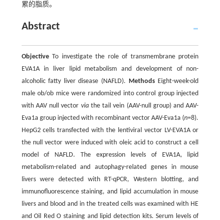
累的脂质。
Abstract
Objective
To investigate the role of transmembrane protein
EVA1A in liver lipid metabolism and development of non-
alcoholic fatty liver disease (NAFLD).
Methods
Eight-week-old
male ob/ob mice were randomized into control group injected
with AAV null vector
via
the tail vein (AAV-null group) and AAV-
Eva1a group injected with recombinant vector AAV-Eva1a (
n
=8).
HepG2 cells transfected with the lentiviral vector LV-EVA1A or
the null vector were induced with oleic acid to construct a cell
model of NAFLD. The expression levels of EVA1A, lipid
metabolism-related and autophagy-related genes in mouse
livers were detected with RT-qPCR, Western blotting, and
immunofluorescence staining, and lipid accumulation in mouse
livers and blood and in the treated cells was examined with HE
and Oil Red O staining and lipid detection kits. Serum levels of