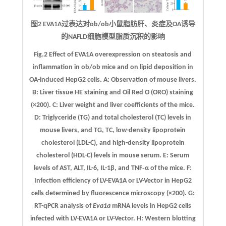
图2 EVA1A过表达对ob/ob小鼠脂肪肝、炎症及OA诱导
的NAFLD细胞模型脂质沉积的影响
Fig.2 Effect of EVA1A overexpression on steatosis and
inflammation in ob/ob mice and on lipid deposition in
OA-induced HepG2 cells.
A
: Observation of mouse livers.
B
: Liver tissue HE staining and Oil Red O (ORO) staining
(×200).
C
: Liver weight and liver coefficients of the mice.
D
: Triglyceride (TG) and total cholesterol (TC) levels in
mouse livers, and TG, TC, low-density lipoprotein
cholesterol (LDL-C), and high-density lipoprotein
cholesterol (HDL-C) levels in mouse serum.
E
: Serum
levels of AST, ALT, IL-6, IL-1β, and TNF‑α of the mice.
F
:
Infection efficiency of LV-EVA1A or LV-Vector in HepG2
cells determined by fluorescence microscopy (×200).
G
:
RT-qPCR analysis of
Eva1a
mRNA levels in HepG2 cells
infected with LV-EVA1A or LV-Vector.
H
: Western blotting