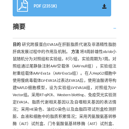
PDF (2351K)
摘要
目的
研究跨膜蛋白EVA1A在肝脏脂质代谢及非酒精性脂肪
肝病发展过程中的作用及机制。
方法
将8周龄雄性ob/ob小
鼠随机分为对照组和实验组，8只/组，实验周期为7周。对
照组通过尾静脉注射AAV空载体（AAV-null组），实验组注
射重组载体AAV-Eva1a（AAV-Eva1a组）。在人HepG2细胞中
使用慢病毒载体LV-EVA1A过表达EVA1A后，使用油酸诱导构
建NAFLD细胞模型，设为实验组LV-EVA1A组，对照组为LV-
Vector组。采用RT-qPCR、Western blotting、免疫荧光实验测
定EVA1A、脂质代谢相关基因以及自噬相关基因的表达情
况；采用HE染色、油红O染色以及血脂四项试剂盒检测肝
脏、血液和细胞中的脂质积累情况；采用丙氨酸氨基转移
酶（ALT）试剂盒、门冬氨酸氨基转移酶（AST）试剂盒、