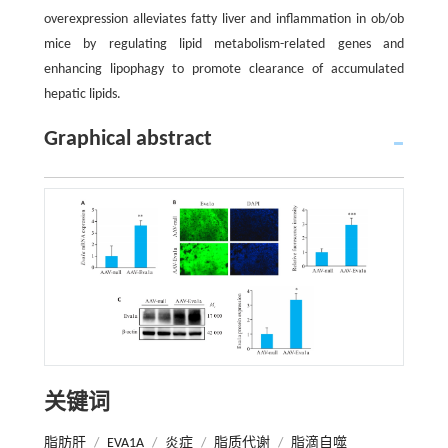
overexpression alleviates fatty liver and inflammation in ob/ob
mice by regulating lipid metabolism-related genes and
enhancing lipophagy to promote clearance of accumulated
hepatic lipids.
Graphical abstract
关键词
脂肪肝
/
EVA1A
/
炎症
/
脂质代谢
/
脂滴自噬