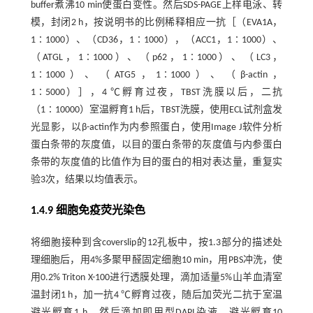
buffer煮沸10 min使蛋白变性。然后SDS-PAGE上样电泳、转
模，封闭2 h，按说明书的比例稀释相应一抗［（EVA1A，
1∶1000）、（CD36，1∶1000），（ACC1，1∶1000）、
（ATGL，1∶1000）、（p62，1∶1000）、（LC3，
1∶1000）、（ATG5，1∶1000）、（β-actin，
1∶5000）］，4 ℃孵育过夜，TBST洗膜以后，二抗
（1∶10000）室温孵育1 h后，TBST洗膜，使用ECL试剂盒发
光显影，以β-actin作为内参照蛋白，使用Image J软件分析
蛋白条带的灰度值，以目的蛋白条带的灰度值与内参蛋白
条带的灰度值的比值作为目的蛋白的相对表达量，重复实
验3次，结果以均值表示。
1.4.9 细胞免疫荧光染色
将细胞接种到含coverslip的12孔板中，按1.3部分的描述处
理细胞后，用4%多聚甲醛固定细胞10 min，用PBS冲洗，使
用0.2% Triton X-100进行透膜处理，滴加适量5%山羊血清室
温封闭1 h，加一抗4 ℃孵育过夜，随后加荧光二抗于室温
避光孵育1 h，然后滴加即用型DAPI染液，避光孵育10