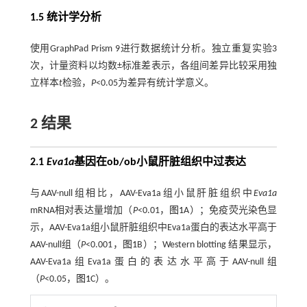
1.5 统计学分析
使用GraphPad Prism 9进行数据统计分析。独立重复实验3
次，计量资料以均数±标准差表示，各组间差异比较采用独
立样本
t
检验，
P
<0.05为差异有统计学意义。
2 结果
2.1
Eva1a
基因在ob/ob小鼠肝脏组织中过表达
与AAV-null组相比，AAV-Eva1a组小鼠肝脏组织中
Eva1a
mRNA相对表达量增加（
P
<0.01，
图1
A）；免疫荧光染色显
示，AAV-Eva1a组小鼠肝脏组织中Eva1a蛋白的表达水平高于
AAV-null组（
P
<0.001，
图1
B）；Western blotting 结果显示，
AAV-Eva1a组Eva1a蛋白的表达水平高于AAV-null组
（
P
<0.05，
图1
C）。