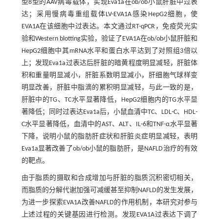
型8型的AAV病毒载体，实现Eva1a在ob/ob小鼠肝脏中过表
达；采用慢病毒重组载体LV-EVA1A感染HepG2细胞，使
EVA1A在该细胞中过表达。本文通过RT-qPCR，免疫荧光实
验和Western blotting实验，验证了EVA1A在ob/ob小鼠肝脏和
HepG2细胞中其mRNA水平和蛋白水平达到了对照组3倍以
上；发现Eva1a过表达后肝脏的暗黄程度明显减轻，肝脏体
积和重量明显减小，肝脏系数明显减小，肝细胞气球样变
明显改善，肝脏中脂滴的累积明显减轻，与此一致的是，
肝脏中的TG、TC水平显著降低，HepG2细胞内的TG水平显
著降低；同时过表达Eva1a后，小鼠血清中TC、LDL-C、HDL-
C水平显著降低，血清中的AST、ALT、IL-6和TNF-α水平显著
下降，说明小鼠的脂肪肝症状和肝脏炎症明显减轻，表明
Eva1a显著改善了ob/ob小鼠的脂肪肝，是NAFLD治疗的有效
的靶点。
由于脂质的摄取和合成增加与肝脏的脂质沉积密切相关，
而脂质的分解代谢加强可减缓甚至抑制NAFLD的发生发展，
为进一步探索EVA1A改善NAFLD的作用机制，本研究对参与
上述过程的关键基因进行检测。发现EVA1A过表达下调了