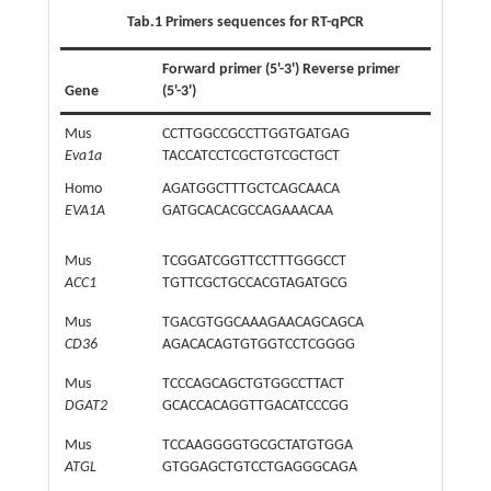
Tab.1 Primers sequences for RT-qPCR
Forward primer (5'-3') Reverse primer
Gene
(5'-3')
Mus
CCTTGGCCGCCTTGGTGATGAG
Eva1a
TACCATCCTCGCTGTCGCTGCT
Homo
AGATGGCTTTGCTCAGCAACA
EVA1A
GATGCACACGCCAGAAACAA
Mus
TCGGATCGGTTCCTTTGGGCCT
ACC1
TGTTCGCTGCCACGTAGATGCG
Mus
TGACGTGGCAAAGAACAGCAGCA
CD36
AGACACAGTGTGGTCCTCGGGG
Mus
TCCCAGCAGCTGTGGCCTTACT
DGAT2
GCACCACAGGTTGACATCCCGG
Mus
TCCAAGGGGTGCGCTATGTGGA
ATGL
GTGGAGCTGTCCTGAGGGCAGA