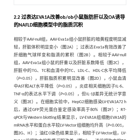
2.2 过表达EVA1A改善ob/ob小鼠脂肪肝以及OA诱导
的NAFLD细胞模型中的脂质沉积
相较于AAV-null组，AAV-Eva1a组小鼠肝脏的暗黄程度明显减
轻，肝脏体积明显变小（
图2
A）；过表达Eva1a有效改善了
肝细胞气球样变和脂滴的累积（
图2
B）。相较于AAV-null
组，AAV-Eva1a组小鼠的肝重以及肝脏系数降低（
图2
C），
肝脏中的TG、TC和血清中的TC、LDL-C、HDL-C水平均降低
（
P
<0.05），肝脏脂质积累明显改善（
图2
D），小鼠血清
中AST和ALT水平降低（
P
<0.05），炎症相关细胞因子IL-6、
TNF-α的表达水平下调（
P
<0.05），但IL-1β差异无统计学意
义（
图2
E）。在细胞实验中，HepG2细胞感染LV-EVA1A72 h
后，通过GFP荧光蛋白鉴定感染率高于80%（
图2
F）；RT-
qPCR与Western blotting结果显示，LV-EVA1A组细胞EVA1A的
mRNA水平和蛋白水平较LV-Vector组细胞均升高（
P
<0.001，
图2
G、H）；油红O染色结果显示，相较于LV-Vector组，LV-