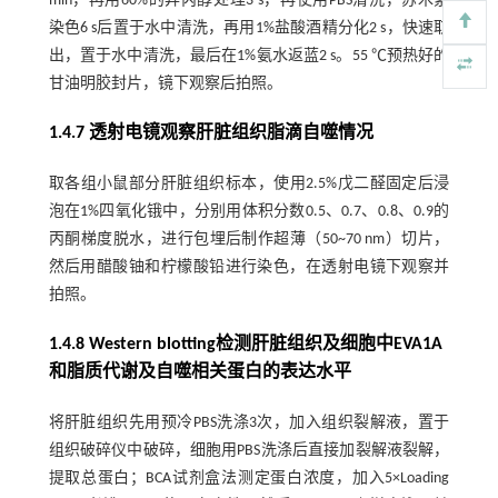
min，再用60%的异丙醇处理3 s，再使用PBS清洗，苏木素
染色6 s后置于水中清洗，再用1%盐酸酒精分化2 s，快速取
出，置于水中清洗，最后在1%氨水返蓝2 s。55 ℃预热好的
甘油明胶封片，镜下观察后拍照。
1.4.7 透射电镜观察肝脏组织脂滴自噬情况
取各组小鼠部分肝脏组织标本，使用2.5%戊二醛固定后浸
泡在1%四氧化锇中，分别用体积分数0.5、0.7、0.8、0.9的
丙酮梯度脱水，进行包埋后制作超薄（50~70 nm）切片，
然后用醋酸铀和柠檬酸铅进行染色，在透射电镜下观察并
拍照。
1.4.8 Western blotting检测肝脏组织及细胞中EVA1A
和脂质代谢及自噬相关蛋白的表达水平
将肝脏组织先用预冷PBS洗涤3次，加入组织裂解液，置于
组织破碎仪中破碎，细胞用PBS洗涤后直接加裂解液裂解，
提取总蛋白；BCA试剂盒法测定蛋白浓度，加入5×Loading