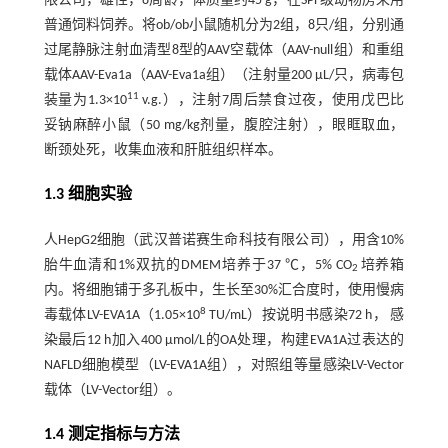
限公司，雄性，8周龄，体质量约45 g，在SPF级动物房采用
普通饲料饲养。将ob/ob小鼠随机分为2组，8只/组，分别通
过尾静脉注射血清型8型的AAV空载体（AAV-null组）和重组
载体AAV-Eva1a（AAV-Eva1a组）（注射量200 μL/只，病毒包
11
装量为1.3×10
v.g.），注射7周后禁食过夜，使用戊巴比
妥钠麻醉小鼠（50 mg/kg剂量，腹腔注射），眼眶取血，
断颈处死，收集血液和肝脏组织样本。
1.3 细胞实验
人HepG2细胞（武汉普诺赛生命科技有限公司），用含10%
胎牛血清和1%双抗的DMEM培养于37 ℃，5% CO
培养箱
2
内。将细胞铺于多孔板中，生长至30%汇合度时，使用慢病
8
毒载体LV-EVA1A（1.05×10
TU/mL）按说明书感染72 h， 感
染最后12 h加入400 μmol/L的OA处理，构建EVA1A过表达的
NAFLD细胞模型（LV-EVA1A组），对照组等量感染LV-Vector
载体（LV-Vector组）。
1.4 测定指标与方法