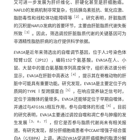
又可进一步发展为肝纤维化、肝硬化甚至是肝细胞癌。
NAFLD的发病机制非常复杂，包括胰岛素抵抗、氧化应激、
［
2
］
脂肪毒性和线粒体功能障碍等
。研究表明，肝脏脂质
的沉积是NAFLD发病的首要环节，主要由肝脏脂质代谢失衡
［
3
］
所致
。因此，筛选调控肝脏脂质代谢的关键基因可为
非酒精性脂肪肝病的治疗提供科学依据。
EVA1A
是近年来筛选出的自噬调节基因，位于人2号染色体
短臂12区（2P12），编码152个氨基酸。EVA1A在人、小
鼠、大鼠中的蛋白氨基酸序列高度保守，组织表达谱分析
［
4
］
显示，EVA1A在肝脏中高表达
，提示其在脊椎动物的肝
脏中可能具有重要功能。研究发现，EVA1A是主要定位于内
［
5
］
质网的TYPE Ⅰ型跨膜蛋白
，在响应营养缺乏信号时，
定位于溶酶体的量增多。EVA1A还能够定位于早期自噬体，
［
4
］
并通过与ATG16L1相互作用，参与自噬体的形成
。目前
的研究表明，EVA1A主要通过调控自噬和凋亡参与肿瘤的发
［
3
，
6
，
7
］
生发展
，但它是否参与脂质代谢尚未有相关报
道。有研究发现，部分肝细胞癌患者中CCAAT增强子结合蛋
白Α（C/EBPΑ）上调，通过EVA1A促进肝癌细胞的脂滴分解