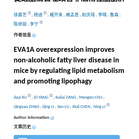
徐嘉艺
,
杨迪
,
臧开来
,
褚孟恩
,
赵庆瑶
,
李晴
,
鲁森
,
陈修丽
,
李宁
作者信息
+
EVA1A overexpression improves
non-alcoholic fatty liver disease in
mice by regulating lipid metabolism
and promoting lipophagy
Jiayi XU
,
Di YANG
,
Kailai ZANG
,
Mengen CHU
,
Qingyao ZHAO
,
Qing LI
,
Sen LU
,
Xiuli CHEN
,
Ning LI
Author information
+
文章历史
+