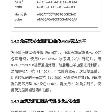
Mus
β-
CCCGGGCTGTATTCCCCTCCAT
actin
CCTCTCTTGCTCTGGGCCTCGT
Homo
β-
AGGATTCCTATGTGGGCGAC
actin
ATAGCACAGCCTGGATAGCAA
1.4.2 免疫荧光检测肝脏组织Eva1a表达水平
将小鼠肝脏以4%多聚甲醛固定后，30%蔗糖沉糖脱水，OCT
包埋组织，使用Leica CM1520冰冻切片机进行切片。用
0.2%TritonX-100进行通透处理，随后用山羊血清进行封闭，
滴加EVA1A一抗（1∶50），4 ℃孵育过夜，次日复温后，
用 FITC标记的荧光二抗（1∶200）室温避光孵育1 h，PBS冲
洗后用即用型DAPI染色15 min，再次用PBS冲洗后封片，使
用荧光显微镜观察和拍照。
1.4.3 血清及肝脏脂质代谢指标生化检测