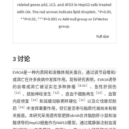
related genes p62, LC3, and ATG5 in HepG2 cells treated
with OA. The red arrows indicate lipid droplets. *
P
<0.05,
**
P
<0.01, ***
P
<0.001
vs
AAV-null group or LV-Vector
group.
Full size
3 讨论
EVA1A是一种内质网和溶酶体相关蛋白，通过调节自噬和/
或凋亡在许多疾病中发挥作用。现有研究表明，EVA1A诱导
［
8
-
10
］
的自噬或凋亡被证实在多种肿瘤
、急性肝损伤
［
11
］
［
12
］
［
13
］
、胚胎神经发生
、造血干细胞再生
、血管
［
14
］
［
15
］
内皮修复
和延缓动脉粥样硬化
以及仑伐替尼耐
［
16
］
药
中发挥重要作用，但它是否参与脂质代谢尚未有相
关报道。本研究采用遗传型肥胖ob/ob合并脂肪肝小鼠和油
酸诱导的HepG2细胞作为NAFLD模型，通过尾静脉注射血清