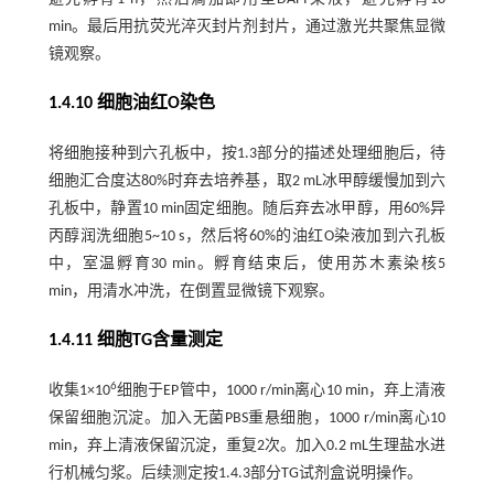
min。最后用抗荧光淬灭封片剂封片，通过激光共聚焦显微
镜观察。
1.4.10 细胞油红O染色
将细胞接种到六孔板中，按1.3部分的描述处理细胞后，待
细胞汇合度达80%时弃去培养基，取2 mL冰甲醇缓慢加到六
孔板中，静置10 min固定细胞。随后弃去冰甲醇，用60%异
丙醇润洗细胞5~10 s，然后将60%的油红O染液加到六孔板
中，室温孵育30 min。孵育结束后，使用苏木素染核5
min，用清水冲洗，在倒置显微镜下观察。
1.4.11 细胞TG含量测定
6
收集1×10
细胞于EP管中，1000 r/min离心10 min，弃上清液
保留细胞沉淀。加入无菌PBS重悬细胞，1000 r/min离心10
min，弃上清液保留沉淀，重复2次。加入0.2 mL生理盐水进
行机械匀浆。后续测定按1.4.3部分TG试剂盒说明操作。