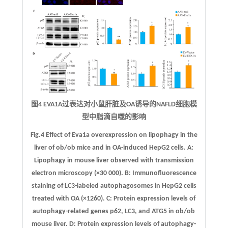
图4 EVA1A过表达对小鼠肝脏及OA诱导的NAFLD细胞模
型中脂滴自噬的影响
Fig.4 Effect of Eva1a overexpression on lipophagy in the
liver of ob/ob mice and in OA-induced HepG2 cells.
A
:
Lipophagy in mouse liver observed with transmission
electron microscopy (×30 000).
B
: Immunofluorescence
staining of LC3-labeled autophagosomes in HepG2 cells
treated with OA (×1260).
C
: Protein expression levels of
autophagy-related genes p62, LC3, and ATG5 in ob/ob
mouse liver.
D
: Protein expression levels of autophagy-