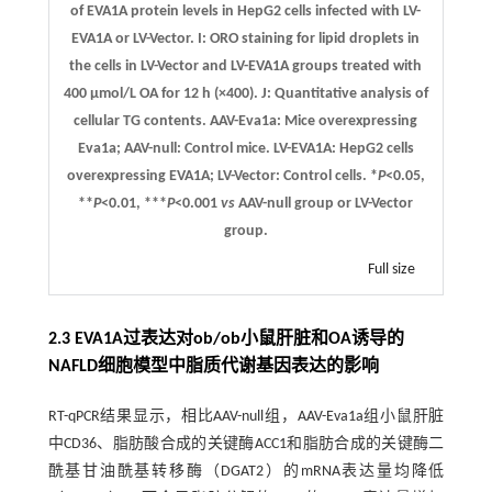
of EVA1A protein levels in HepG2 cells infected with LV-
EVA1A or LV-Vector.
I
: ORO staining for lipid droplets in
the cells in LV-Vector and LV-EVA1A groups treated with
400 μmol/L OA for 12 h (×400).
J
: Quantitative analysis of
cellular TG contents. AAV-Eva1a: Mice overexpressing
Eva1a; AAV-null: Control mice. LV-EVA1A: HepG2 cells
overexpressing EVA1A; LV-Vector: Control cells. *
P
<0.05,
**
P
<0.01, ***
P
<0.001
vs
AAV-null group or LV-Vector
group.
Full size
2.3 EVA1A过表达对ob/ob小鼠肝脏和OA诱导的
NAFLD细胞模型中脂质代谢基因表达的影响
RT-qPCR结果显示，相比AAV-null组，AAV-Eva1a组小鼠肝脏
中CD36、脂肪酸合成的关键酶ACC1和脂肪合成的关键酶二
酰基甘油酰基转移酶（DGAT2）的mRNA表达量均降低