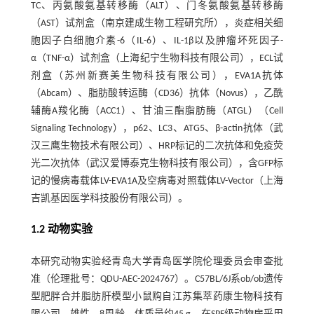
TC、丙氨酸氨基转移酶（ALT）、门冬氨酸氨基转移酶
（AST）试剂盒（南京建成生物工程研究所），炎症相关细
胞因子白细胞介素-6（IL-6）、IL-1β以及肿瘤坏死因子-
α（TNF-α）试剂盒（上海纪宁生物科技有限公司），ECL试
剂盒（苏州新赛美生物科技有限公司），EVA1A抗体
（Abcam）、脂肪酸转运酶（CD36）抗体（Novus），乙酰
辅酶A羧化酶（ACC1）、甘油三酯脂肪酶（ATGL）（Cell
Signaling Technology），p62、LC3、ATG5、β-actin抗体（武
汉三鹰生物技术有限公司）、HRP标记的二次抗体和免疫荧
光二次抗体（武汉爱博泰克生物科技有限公司），含GFP标
记的慢病毒载体LV-EVA1A及空病毒对照载体LV-Vector（上海
吉凯基因医学科技股份有限公司）。
1.2 动物实验
本研究动物实验经青岛大学青岛医学院伦理委员会审查批
准（伦理批号：QDU-AEC-2024767）。C57BL/6J系ob/ob遗传
型肥胖合并脂肪肝模型小鼠购自江苏集萃药康生物科技有