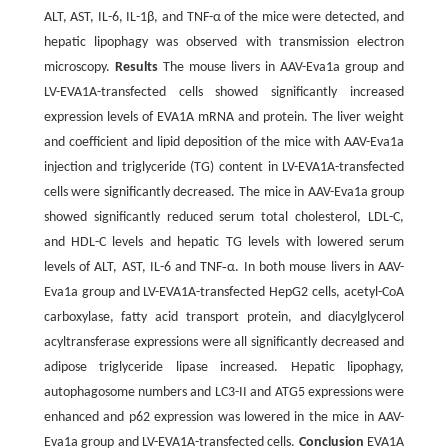
ALT, AST, IL-6, IL-1β, and TNF-α of the mice were detected, and
hepatic lipophagy was observed with transmission electron
microscopy.
Results
The mouse livers in AAV-Eva1a group and
LV-EVA1A-transfected cells showed significantly increased
expression levels of EVA1A mRNA and protein. The liver weight
and coefficient and lipid deposition of the mice with AAV-Eva1a
injection and triglyceride (TG) content in LV-EVA1A-transfected
cells were significantly decreased. The mice in AAV-Eva1a group
showed significantly reduced serum total cholesterol, LDL-C,
and HDL-C levels and hepatic TG levels with lowered serum
levels of ALT, AST, IL-6 and TNF‑α. In both mouse livers in AAV-
Eva1a group and LV-EVA1A-transfected HepG2 cells, acetyl-CoA
carboxylase, fatty acid transport protein, and diacylglycerol
acyltransferase expressions were all significantly decreased and
adipose triglyceride lipase increased. Hepatic lipophagy,
autophagosome numbers and LC3-II and ATG5 expressions were
enhanced and p62 expression was lowered in the mice in AAV-
Eva1a group and LV-EVA1A-transfected cells.
Conclusion
EVA1A