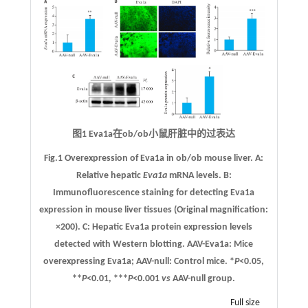
图1 Eva1a在ob/ob小鼠肝脏中的过表达
Fig.1 Overexpression of Eva1a in ob/ob mouse liver.
A
:
Relative hepatic
Eva1a
mRNA levels.
B
:
Immunofluorescence staining for detecting Eva1a
expression in mouse liver tissues (Original magnification:
×200).
C
: Hepatic Eva1a protein expression levels
detected with Western blotting. AAV-Eva1a: Mice
overexpressing Eva1a; AAV-null: Control mice. *
P
<0.05,
**
P
<0.01, ***
P
<0.001
vs
AAV-null group.
Full size