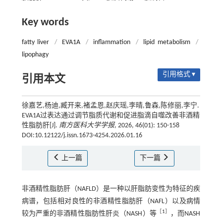
Key words
fatty liver
/
EVA1A
/
inflammation
/
lipid metabolism
/
lipophagy
引用格式 ▾
引用本文
徐嘉艺,杨迪,臧开来,褚孟恩,赵庆瑶,李晴,鲁森,陈修丽,李宁.
EVA1A过表达通过调节脂质代谢和促进脂滴自噬改善非酒精
性脂肪肝[J].
南方医科大学学报
, 2026, 46(01): 150-158
DOI:10.12122/j.issn.1673-4254.2026.01.16
上一篇
下一篇
非酒精性脂肪肝（NAFLD）是一种以肝脂肪变性为特征的疾
病谱，包括相对良性的非酒精性脂肪肝（NAFL）以及病情
［
1
］
较为严重的非酒精性脂肪性肝炎（NASH）等
，而NASH