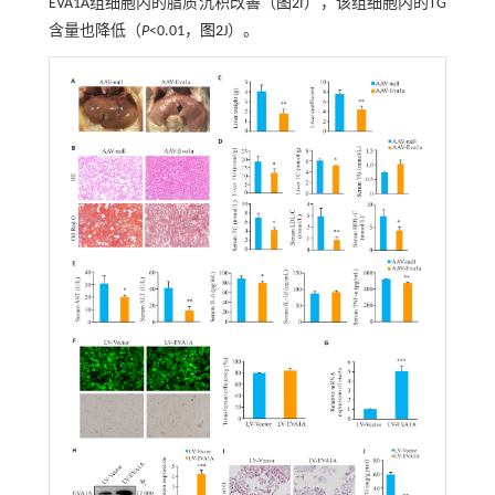
EVA1A组细胞内的脂质沉积改善（
图2
I），该组细胞内的TG
含量也降低（
P
<0.01，
图2
J）。