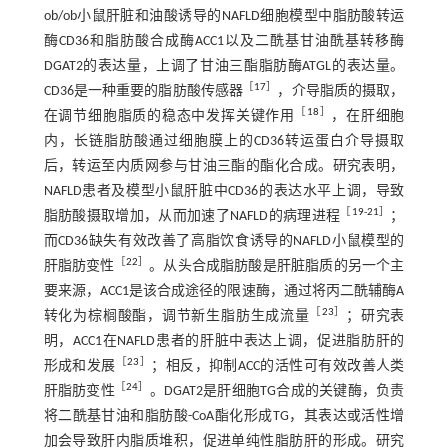
ob/ob小鼠肝脏和油酸诱导的NAFLD细胞模型中脂肪酸转运
酶CD36和脂肪酸合成酶ACC1以及二酰基甘油酰基转移酶
DGAT2的表达量，上调了甘油三酯脂肪酶ATGL的表达量。
［
17
］
CD36是一种重要的脂肪酸传感器
，介导脂质的摄取，
［
18
］
在调节细胞脂质的稳态中发挥关键作用
，在肝细胞
内，长链脂肪酸通过细胞膜上的CD36转运蛋白介导摄取
后，转运至内质网参与甘油三酯的酯化合成。研究表明，
NAFLD患者及模型小鼠肝脏中CD36的表达水平上调，导致
［
19
-
21
］
脂肪酸摄取增加，从而加速了NAFLD的病理进程
；
而CD36缺失有效改善了高脂饮食诱导的NAFLD小鼠模型的
［
22
］
肝脂肪变性
。从头合成脂肪酸是肝脏脂质的另一个主
要来源，ACC1是该合成途径的限速酶，通过将丙二酰辅酶A
［
23
］
转化为棕榈酸酯，调节新生脂肪生成流量
；研究表
明，ACC1在NAFLD患者的肝脏中表达上调，促进脂肪肝的
［
23
］
形成和发展
；相反，抑制ACC的活性可有效改善人类
［
24
］
肝脂肪变性
。DGAT2是肝细胞TG合成的关键酶，负责
将二酰基甘油和脂肪酸-CoA酯化形成TG，其表达或活性增
加会导致肝内脂质堆积，促进单纯性脂肪肝的形成。研究