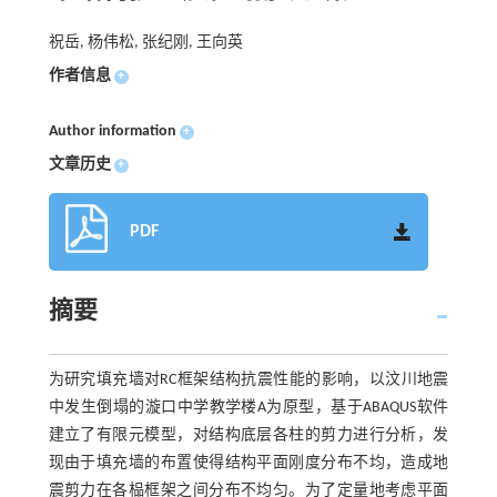
祝岳, 杨伟松, 张纪刚, 王向英
作者信息
+
Author information
+
文章历史
+
PDF
摘要
为研究填充墙对RC框架结构抗震性能的影响，以汶川地震
中发生倒塌的漩口中学教学楼A为原型，基于ABAQUS软件
建立了有限元模型，对结构底层各柱的剪力进行分析，发
现由于填充墙的布置使得结构平面刚度分布不均，造成地
震剪力在各榀框架之间分布不均匀。为了定量地考虑平面