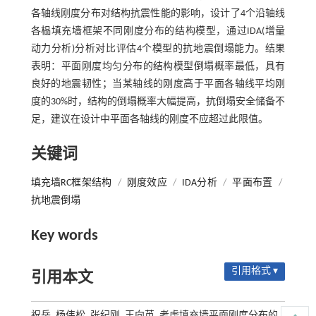
各轴线刚度分布对结构抗震性能的影响，设计了4个沿轴线
各榀填充墙框架不同刚度分布的结构模型，通过IDA(增量
动力分析)分析对比评估4个模型的抗地震倒塌能力。结果
表明：平面刚度均匀分布的结构模型倒塌概率最低，具有
良好的地震韧性；当某轴线的刚度高于平面各轴线平均刚
度的30%时，结构的倒塌概率大幅提高，抗倒塌安全储备不
足，建议在设计中平面各轴线的刚度不应超过此限值。
关键词
填充墙RC框架结构
/
刚度效应
/
IDA分析
/
平面布置
/
抗地震倒塌
Key words
引用格式 ▾
引用本文
祝岳, 杨伟松, 张纪刚, 王向英. 考虑填充墙平面刚度分布的