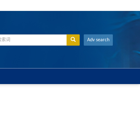
Adv search