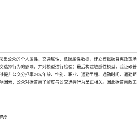
，采集公众的个人属性、交通属性、低碳属性数据，建立模拟碳普惠政策场
众公交选择行为的影响，并对模型进行检验；最后构建敏感性模型，验证碳
提升公交分担率24%;年龄、性别、职业、通勤里程、通勤时间、通勤
响因素；公众对碳普惠了解度与公交选择行为呈正相关。因此碳普惠政策
解度