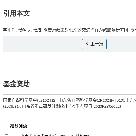
引用本文
李雨润, 张萌萌, 张洁. 碳普惠政策对公众公交选择行为的影响研究[J].
青
上一篇
基金资助
国家自然科学基金(52102412); 山东省自然科学基金(ZR2021MF019)
(22CJJJ31); 山东省重点研发计划(软科学)重点项目(2023RZB06052)