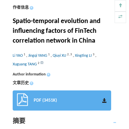
作者信息
+
Spatio-temporal evolution and
influencing factors of FinTech
correlation network in China
1
1
2
,
3
3
Li YAO
,
Jingqi YANG
,
Qiuyi XU
,
Xingting LI
,
2
Xuguang TANG
Author information
+
文章历史
+
PDF (3451K)
摘要