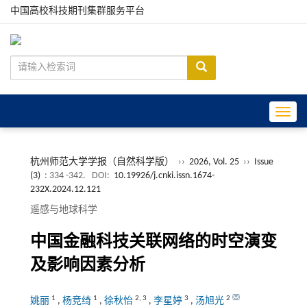
中国高校科技期刊集群服务平台
Toggle
杭州师范大学学报（自然科学版）
››
2026, Vol. 25
››
Issue
(3)
: 334 -342.
DOI:
10.19926/j.cnki.issn.1674-
232X.2024.12.121
遥感与地球科学
中国金融科技关联网络的时空演变
及影响因素分析
1
1
2
,
3
3
2
姚丽
,
杨竞绮
,
徐秋怡
,
李星婷
,
汤旭光