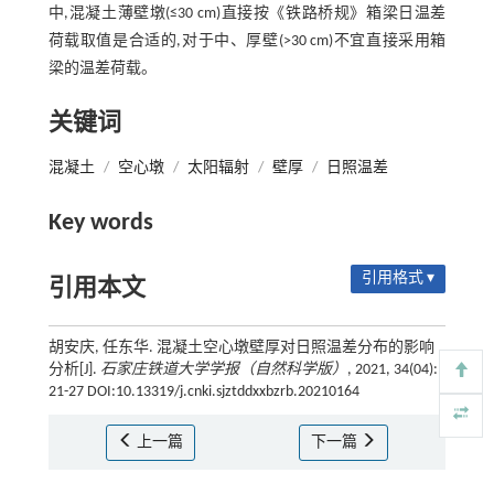
中,混凝土薄壁墩(≤30 cm)直接按《铁路桥规》箱梁日温差
荷载取值是合适的,对于中、厚壁(>30 cm)不宜直接采用箱
梁的温差荷载。
关键词
混凝土
/
空心墩
/
太阳辐射
/
壁厚
/
日照温差
Key words
引用格式 ▾
引用本文
胡安庆, 任东华. 混凝土空心墩壁厚对日照温差分布的影响
分析[J].
石家庄铁道大学学报（自然科学版）
, 2021, 34(04):
21-27 DOI:10.13319/j.cnki.sjztddxxbzrb.20210164
上一篇
下一篇