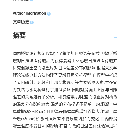
Author information
+
文章历史
+
摘要
国内桥梁设计规范仅规定了箱梁的日照温差荷载,但缺乏桥
墩的日照温差荷载。为获得混凝土空心墩日照温差荷载并
研究混凝土空心墩壁厚对日照温差分布的影响,根据天文学
理论光线追踪方法构建了高墩日照分析模型,在模型中考虑
了太阳辐射、环境和上部结构遮荫等主要影响因素,并在宜
万铁路马水河桥进行了测试验证,同时对混凝土壁厚与日照
温差的关系进行了分析。研究结果表明,空心墩壁厚对桥墩
的温差分布影响较大,温差的分布模式不是单一的;混凝土中
厚壁墩(30～80 cm),日照温差随壁厚的增加而增大,混凝土厚
壁墩(>80 cm)桥墩日照温差不随厚度增加而变化,且内部混
凝土温度不受日照的影响;在空心墩的日温差荷载验算过程