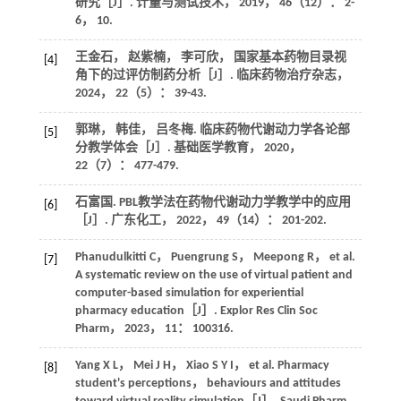
研究［J］.
计量与测试技术
，
2019
，
46
（12）： 2-
6， 10.
王金石， 赵紫楠， 李可欣， 国家基本药物目录视
[4]
角下的过评仿制药分析［J］.
临床药物治疗杂志
，
2024
，
22
（5）： 39-43.
郭琳， 韩佳， 吕冬梅. 临床药物代谢动力学各论部
[5]
分教学体会［J］.
基础医学教育
，
2020
，
22
（7）： 477-479.
石富国. PBL教学法在药物代谢动力学教学中的应用
[6]
［J］.
广东化工
，
2022
，
49
（14）： 201-202.
Phanudulkitti
C
，
Puengrung
S
，
Meepong
R
， et al.
[7]
A systematic review on the use of virtual patient and
computer-based simulation for experiential
pharmacy education［J］.
Explor Res Clin Soc
Pharm
，
2023
，
11
： 100316.
Yang
X L
，
Mei
J H
，
Xiao
S Y I
， et al. Pharmacy
[8]
student's perceptions， behaviours and attitudes