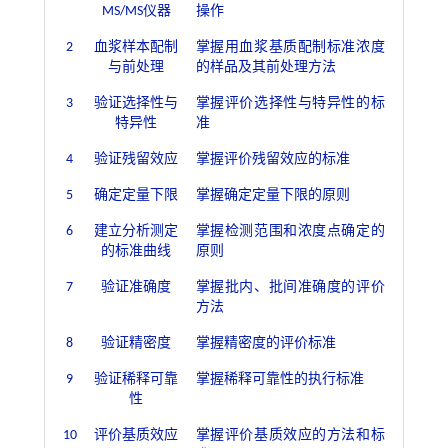
MS/MS仪器
操作
2
血浆样本配制
掌握用血浆基质配制标准浓度
与前处理
的样品及其前处理方法
3
验证选择性与
掌握评价选择性与特异性的标
特异性
准
4
验证残留效应
掌握评价残留效应的标准
5
确定定量下限
掌握确定定量下限的原则
6
建立分析测定
掌握检测范围和浓度点确定的
的标准曲线
原则
7
验证准确度
掌握批内、批间准确度的评价
方法
8
验证精密度
掌握精密度的评价标准
9
验证稀释可靠
掌握稀释可靠性的执行标准
性
10
评价基质效应
掌握评价基质效应的方法和标