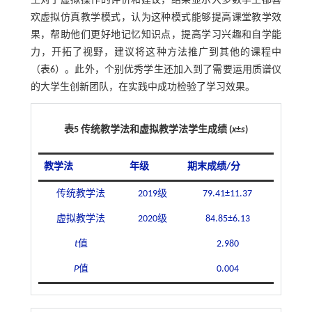
生对于虚拟操作的评价和建议，结果显示大多数学生都喜
欢虚拟仿真教学模式，认为这种模式能够提高课堂教学效
果，帮助他们更好地记忆知识点，提高学习兴趣和自学能
力，开拓了视野，建议将这种方法推广到其他的课程中
（
表6
）。此外，个别优秀学生还加入到了需要运用质谱仪
的大学生创新团队，在实践中成功检验了学习效果。
表5 传统教学法和虚拟教学法学生成绩 (
x
±
s
)
教学法
年级
期末成绩/分
传统教学法
2019级
79.41±11.37
虚拟教学法
2020级
84.85±6.13
t
值
2.980
P
值
0.004