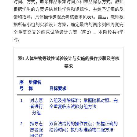
时间、方式，血浆样品采集时间点和样品储存方式。教师
根据学生的方案评估其科学性和逻辑性，并给予详细的反
馈和指导，具体操作步骤及考核要求见
表1
。最后，教师根
据所有小组的实验设计方案，确定最终的两序列四周期完
全重复交叉的临床试验设计方案（
图2
）。本阶段共4学
时。
表1 人体生物等效性试验设计与实施的操作步骤及考核
要求
序
步骤名
号
称
目标要求
1
对志愿
入组及排除标准；掌握随机对照、完
者进行
全重复临床试验分组方法
分组
2
指导志
双盲法给药的操作要点；把握正确的
愿者服
给药时间；执行标准药物口服方法
用受试