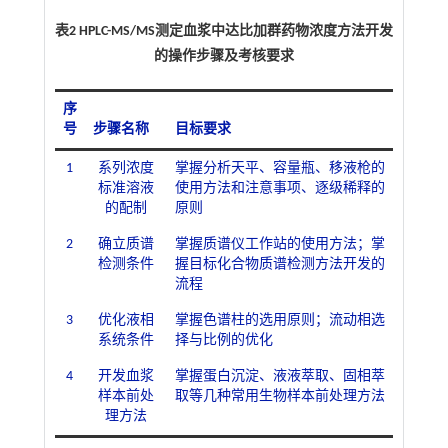
表2 HPLC-MS/MS测定血浆中达比加群药物浓度方法开发
的操作步骤及考核要求
序
号
步骤名称
目标要求
1
系列浓度
掌握分析天平、容量瓶、移液枪的
标准溶液
使用方法和注意事项、逐级稀释的
的配制
原则
2
确立质谱
掌握质谱仪工作站的使用方法；掌
检测条件
握目标化合物质谱检测方法开发的
流程
3
优化液相
掌握色谱柱的选用原则；流动相选
系统条件
择与比例的优化
4
开发血浆
掌握蛋白沉淀、液液萃取、固相萃
样本前处
取等几种常用生物样本前处理方法
理方法