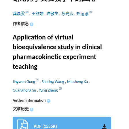
龚晶雯
,
王舒婷
,
许敏生
,
苏光宏
,
郑运思
作者信息
+
Application of virtual
bioequivalence study in clinical
pharmacokinetic experiment
teaching
Jingwen Gong
,
Shuting Wang
,
Minsheng Xu
,
Guanghong Su
,
Yunsi Zheng
Author information
+
文章历史
+
PDF (1555K)