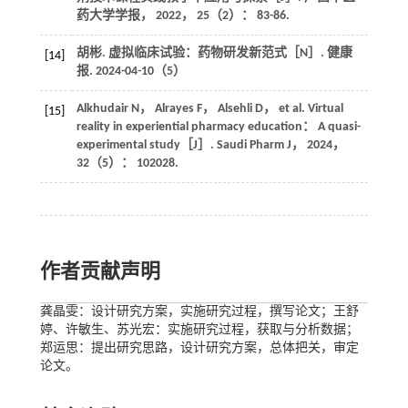
药大学学报
，
2022
，
25
（2）： 83-86.
胡彬. 虚拟临床试验：药物研发新范式［N］.
健康
[14]
报
. 2024-04-10（5）
Alkhudair
N
，
Alrayes
F
，
Alsehli
D
， et al. Virtual
[15]
reality in experiential pharmacy education： A quasi-
experimental study［J］.
Saudi Pharm J
，
2024
，
32
（5）： 102028.
作者贡献声明
龚晶雯：设计研究方案，实施研究过程，撰写论文；王舒
婷、许敏生、苏光宏：实施研究过程，获取与分析数据；
郑运思：提出研究思路，设计研究方案，总体把关，审定
论文。