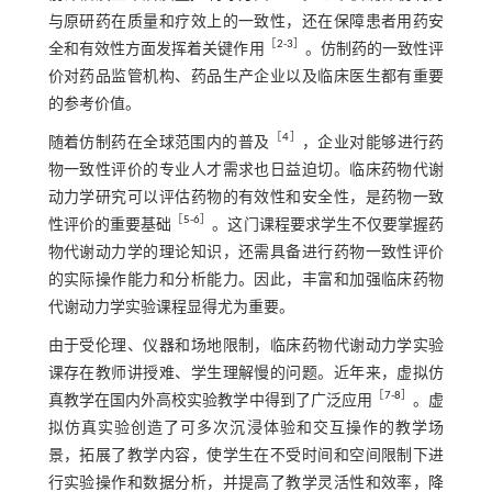
与原研药在质量和疗效上的一致性，还在保障患者用药安
［
2
-
3
］
全和有效性方面发挥着关键作用
。仿制药的一致性评
价对药品监管机构、药品生产企业以及临床医生都有重要
的参考价值。
［
4
］
随着仿制药在全球范围内的普及
，企业对能够进行药
物一致性评价的专业人才需求也日益迫切。临床药物代谢
动力学研究可以评估药物的有效性和安全性，是药物一致
［
5
-
6
］
性评价的重要基础
。这门课程要求学生不仅要掌握药
物代谢动力学的理论知识，还需具备进行药物一致性评价
的实际操作能力和分析能力。因此，丰富和加强临床药物
代谢动力学实验课程显得尤为重要。
由于受伦理、仪器和场地限制，临床药物代谢动力学实验
课存在教师讲授难、学生理解慢的问题。近年来，虚拟仿
［
7
-
8
］
真教学在国内外高校实验教学中得到了广泛应用
。虚
拟仿真实验创造了可多次沉浸体验和交互操作的教学场
景，拓展了教学内容，使学生在不受时间和空间限制下进
行实验操作和数据分析，并提高了教学灵活性和效率，降