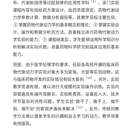
［
5
］
布、代谢和排泄等过程规律的应用性学科
。该门实验
课程内容包括给药方案设计、血药浓度测定、药物代谢动
力学参数计算、数据分析报告等。其教学目标主要包括：
①掌握药物代谢动力学的基本概念和理论；②掌握实验设
计、操作和数据分析的方法，具备独立进行药物代谢动力
学实验的能力；③课程结束后，学生能够运用所学知识分
析和解决实际问题，具备药物科学研究和临床应用的基本
能力。
但是，由于医学伦理学的要求，目前各高校开展的临床药
物代谢动力学实验对象大多为家兔、大鼠等实验动物，这
［
14
］
与临床药物开发的实际情况有较大差别
。另外，实验
教学资源有限，难以进行大规模的实际操作训练。实验内
容普遍具有操作周期长、实验耗费高、设备投入大、技术
环节复杂的共性问题，学生实验“做不了、做不上、做不
［
11
］
到、做不好”的客观矛盾尚未解决
。此外，传统的教
学方法难以激发学生的兴趣和自主学习的动力，教学效果
有待提高。