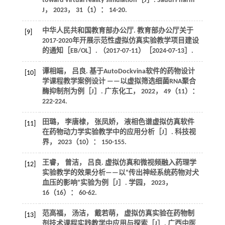
toward virtual reality simulation［J］.
Saudi Pharm
J
，
2023
，
31
（1）： 14-20.
中华人民共和国教育部办公厅. 教育部办公厅关于
[9]
2017-2020年开展示范性虚拟仿真实验教学项目建设
的通知［EB/OL］. （2017-07-11）［2024-07-13］.
谭相端， 吕良. 基于AutoDockvina软件的药物设计
[10]
学课程教学案例设计 ——以虚拟筛选细菌RNA聚合
酶抑制剂为例［J］.
广东化工
，
2022
，
49
（11）：
222-224.
田璐， 李唐棣， 张凤娇， 液相色谱虚拟仿真软件
[11]
在药物动力学实验教学中的应用分析［J］.
科技视
界
，
2023
（10）： 150-155.
王睿， 曾洁， 吕良. 虚拟仿真和微视频融入药理学
[12]
实验教学的效果分析——以“传出神经系统药物对犬
血压的影响”实验为例［J］.
学园
，
2023
，
16
（16）： 60-62.
范高福， 汤洁， 戴若萌， 虚拟仿真实验在药物制
[13]
剂技术课程实践教学中应用与探索［J］.
广西中医