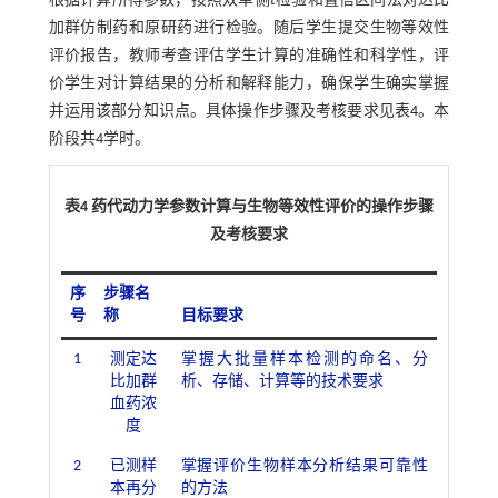
根据计算所得参数，按照双单侧
t
检验和置信区间法对达比
加群仿制药和原研药进行检验。随后学生提交生物等效性
评价报告，教师考查评估学生计算的准确性和科学性，评
价学生对计算结果的分析和解释能力，确保学生确实掌握
并运用该部分知识点。具体操作步骤及考核要求见
表4
。本
阶段共4学时。
表4 药代动力学参数计算与生物等效性评价的操作步骤
及考核要求
序
步骤名
号
称
目标要求
1
测定达
掌握大批量样本检测的命名、分
比加群
析、存储、计算等的技术要求
血药浓
度
2
已测样
掌握评价生物样本分析结果可靠性
本再分
的方法