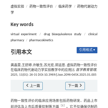
虚拟实验
/
药物一致性评价
/
临床药学
/
药物代谢动力
学
Key words
virtual experiment
/
drug bioequivalence study
/
clinical
pharmacy
/
pharmacokinetics
引用格式 ▾
引用本文
龚晶雯,王舒婷,许敏生,苏光宏,郑运思. 虚拟药物一致性评价
在临床药物代谢动力学实验教学中的应用[J].
医学教育管理
,
2025, 11(01): 26-31 DOI:10.3969/j.issn.2096-045X.2025.01.005
上一篇
下一篇
药物一致性评价的临床应用场景包括药物研发、药品上市
［
1
］
前评估及上市后质量控制等方面
。它不仅确保仿制药