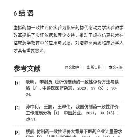
6 结 语
虚拟药物一致性评价实验为临床药物代谢动力学实验教学
改革提供了实证依据和理论支持，推动了虚拟仿真技术在
临床药学教育中的应用与发展，对培养高素质临床药学人
才具有重要意义。
参考文献
原文顺序
|
出版日期
|
本文引用
耿响， 李剑勇. 浅析仿制药的一致性评价方法与缺
[1]
陷［J］.
中兽医医药杂志
，
2020
，
39
（6）： 30-
34.
孙中利， 王鹏， 王翠伟， 我国仿制药一致性评价
[2]
工作进展分析［J］.
中国药业
，
2021
，
30
（18）：
28-31.
楼舸. 仿制药一致性评价大背景下医药产业计量需求
[3]