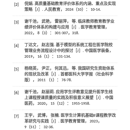
倪娟. 高质量基础教育评价体系的内涵、重点及实现
[2]
策略［J］.
人民教育
，
2024
（10）： 10-14.
谢千池， 武艳， 雷丽萍，
等
. 临床教师教育教学业
[3]
绩评价体系的构建与应用［J］.
医学教育管理
，
2022
，
8
（3）： 301-307，318.
丁达文， 赵志强. 基于模型的系统工程在医学院校
[4]
管理业务流程设计中的探讨［J］.
中国医学装备
，
2019
，
16
（1）： 131-134.
杨晓英， 尹正， 何其迅，
等
. 我国研究生资助体系
[5]
的现状及改革［J］.
首都医科大学学报（社会科学
版）
，
2011
（1）： 76-78.
谢千池， 赵丽莉. 应用学生评教意见提升医学生线
[6]
上课程授课质量的实践及积极意义展望［J］.
中国
医药
，
2020
，
15
（12）： 1955-1958.
王宇， 武博， 张楠. 医学生计算机基础B课程教学改
[7]
革研究与实践［J］.
医学教育管理
，
2023
，
9
（S1）： 32-36.