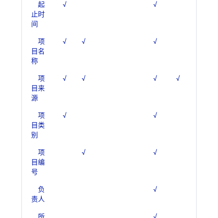
起
√
√
止时
间
项
√
√
√
目名
称
项
√
√
√
√
目来
源
项
√
√
目类
别
项
√
√
目编
号
负
√
责人
所
√