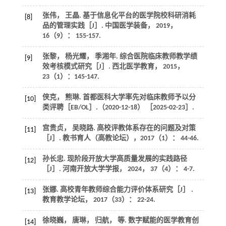
张伟， 王晶. 基于信息化平台的医学院校科研消耗
[8]
品的管理实践［J］.
中国医学装备
，
2019
，
16
（9）： 155-157.
张黎， 杨光耀， 季湘年. 综合医院临床教师教学绩
[9]
效考核模式研究［J］.
西北医学教育
，
2015
，
23
（1）：145-147.
侠克， 熊琳. 首都医科大学率先对临床教师予以分
[10]
类评聘［EB/OL］.（2020-12-18） ［2025-02-23］.
宫贵贞， 吴晓路. 高校评教体系存在的问题及对策
[11]
［J］.
教书育人（高教论坛）
，
2017
（1）： 44-46.
孙长忠. 现阶段开放大学高质量发展的实践路径
[12]
［J］.
河南开放大学学报
，
2024
，
37
（4）： 4-7.
张娜. 高校青年教师综合能力评价体系研究［J］ .
[13]
教育教学论坛
，
2017
（33）： 22-24.
徐晓巍， 唐琳， 归航，
等
. 数字赋能的医学教育创
[14]