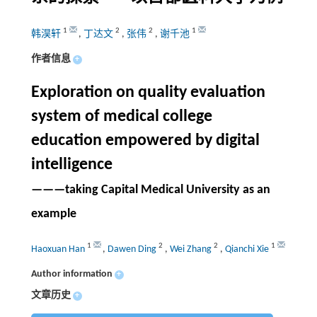
1
2
2
1
韩淏轩
,
丁达文
,
张伟
,
谢千池
作者信息
+
Exploration on quality evaluation
system of medical college
education empowered by digital
intelligence
———taking Capital Medical University as an
example
1
2
2
1
Haoxuan Han
,
Dawen Ding
,
Wei Zhang
,
Qianchi Xie
Author information
+
文章历史
+