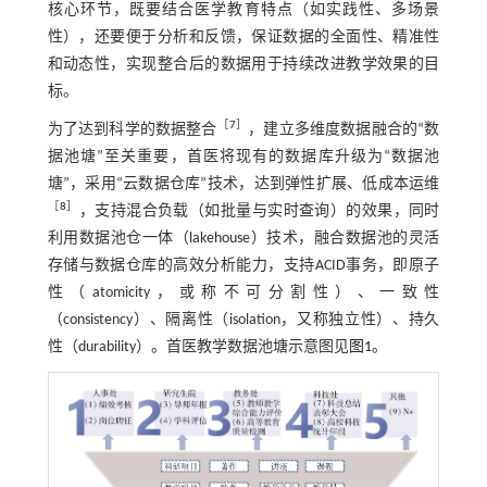
核心环节，既要结合医学教育特点（如实践性、多场景
性），还要便于分析和反馈，保证数据的全面性、精准性
和动态性，实现整合后的数据用于持续改进教学效果的目
标。
［
7
］
为了达到科学的数据整合
，建立多维度数据融合的“数
据池塘”至关重要，首医将现有的数据库升级为“数据池
塘”，采用“云数据仓库”技术，达到弹性扩展、低成本运维
［
8
］
，支持混合负载（如批量与实时查询）的效果，同时
利用数据池仓一体（lakehouse）技术，融合数据池的灵活
存储与数据仓库的高效分析能力，支持ACID事务，即原子
性（atomicity，或称不可分割性）、一致性
（consistency）、隔离性（isolation，又称独立性）、持久
性（durability）。首医教学数据池塘示意图见
图1
。