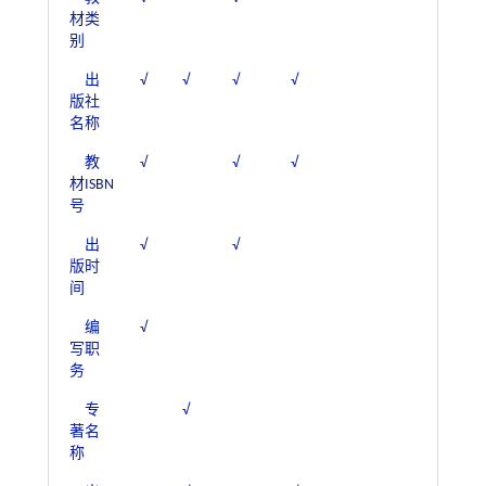
材类
别
出
√
√
√
√
版社
名称
教
√
√
√
材ISBN
号
出
√
√
版时
间
编
√
写职
务
专
√
著名
称