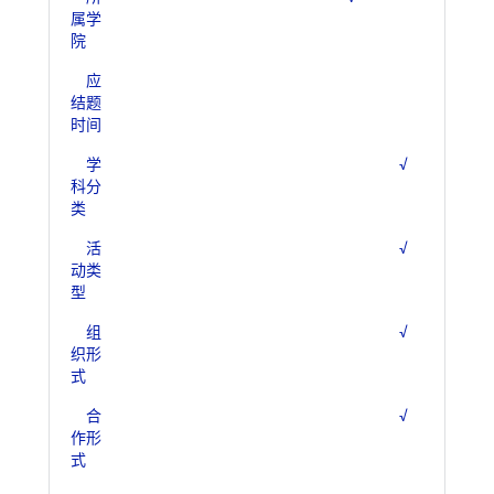
属学
院
应
结题
时间
学
√
科分
类
活
√
动类
型
组
√
织形
式
合
√
作形
式