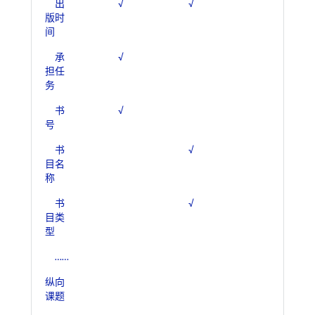
出
√
√
版时
间
承
√
担任
务
书
√
号
书
√
目名
称
书
√
目类
型
……
纵向
课题