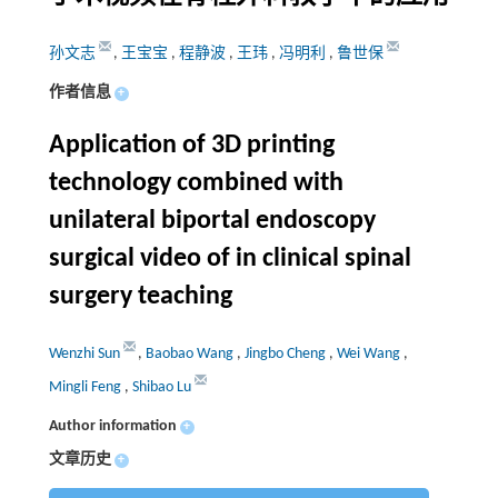
孙文志
,
王宝宝
,
程静波
,
王玮
,
冯明利
,
鲁世保
作者信息
+
Application of 3D printing
technology combined with
unilateral biportal endoscopy
surgical video of in clinical spinal
surgery teaching
Wenzhi Sun
,
Baobao Wang
,
Jingbo Cheng
,
Wei Wang
,
Mingli Feng
,
Shibao Lu
Author information
+
文章历史
+