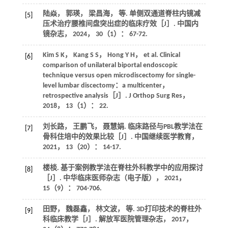
陆焱， 郭瑛， 梁昌海，
等
. 单侧双通道脊柱内镜减
[5]
压术治疗腰椎间盘突出症的临床疗效［J］.
中国内
镜杂志
，
2024
，
30
（1）： 67-72.
Kim
S K
，
Kang
S S
，
Hong
Y H
，
et al
. Clinical
[6]
comparison of unilateral biportal endoscopic
technique versus open microdiscectomy for single-
level lumbar discectomy：a multicenter，
retrospective analysis［J］.
J Orthop Surg Res
，
2018
，
13
（1）： 22.
刘长路， 王鹏飞， 聂慧娟. 临床路径与PBL教学法在
[7]
骨科住培中的效果比较［J］.
中国继续医学教育
，
2021
，
13
（20）： 14-17.
楼棪. 基于案例教学法在脊柱外科教学中的应用探讨
[8]
［J］.
中华临床医师杂志
（电子版），
2021
，
15
（9）： 704-706.
田野， 魏磊鑫， 林文波，
等
. 3D打印技术的脊柱外
[9]
科临床教学［J］.
解放军医院管理杂志
，
2017
，