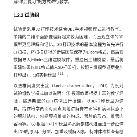
解-课后复习”的方式进行教学。
1.2.2 试验组
试验组采用3D打印技术结合UBE手术视频模式进行教学。
单纯的二维平面影像理解起来较为困难，而直观立体的3D
模型更易理解和记忆。3D打印技术的基本流程为首先进行
CT扫描，将扫描获得的断层图像保存为Dicom格式，然后将
数据导入Mimics三维建模软件，重建出三维模型，最后将
重建结果以STL格式输入3D打印机，按照三维模型逐层叠加
［
12
］
打印出1∶1的实物模型
。
以腰椎间盘突出症（lumbar disc herniation， LDH）为例对
试验组教学模式加以说明：①授课教师根据丰富的教学经
验，挑选典型的LDH病例进行授课。以3D打印模型为道
具，给住培学员面对面直观地讲解脊柱正常和病理状态下
的解剖结构，包括腰椎椎骨的构成、管腔的形态、椎管内
容物等。②根据3D打印模型熟悉解剖结构进而进一步延伸
出LDH的原因、分型、加重及缓解因素、特殊体格检查有哪