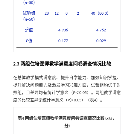
（
n
=50）
试验组
28
12
8
2
40（80.0）
（
n
=50）
2
χ
值
4.936
4.762
P
值
0.177
0.029
2.3 两组住培医师教学满意度问卷调查情况比较
在总体教学模式满意度、提升自学能力、加强知识掌握、
提升解决问题能力及激发学习兴趣方面，试验组均优于对
照组，且差异均有统计学意义（
P
＜0.05）。两组教学满意
度的比较差异无统计学意义（
P
＞0.05）（
表4
）。
表4 两组住培医师教学满意度问卷调查情况比较 (
x
±
s
，
分)