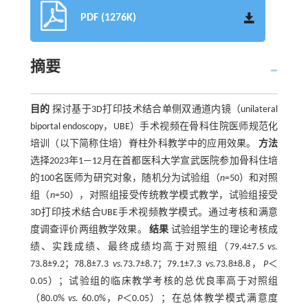
PDF (1276K)
摘要
目的
探讨基于3D打印技术结合单侧双通道内镜（unilateral
biportal endoscopy，UBE）手术视频在骨科住院医师规范化
培训（以下简称住培）脊柱外科教学中的应用效果。
方法
选择2023年1—12月在首都医科大学宣武医院参加骨科住培
的100名医师为研究对象，随机分为试验组（
n
=50）和对照
组（
n
=50），对照组接受传统教学模式教学，试验组接受
3D打印技术结合UBE手术视频教学模式。通过考核和满意
度调查评价两组教学效果。
结果
试验组学生的理论考核成
绩、实践成绩、最终成绩均高于对照组（79.4±7.5
vs.
73.8±9.2；78.8±7.3
vs.
73.7±8.7；79.1±7.3
vs.
73.8±8.8，
P
＜
0.05）；试验组的临床教学考核的总优良率高于对照组
（80.0%
vs.
60.0%，
P
＜0.05）；在总体教学模式满意度