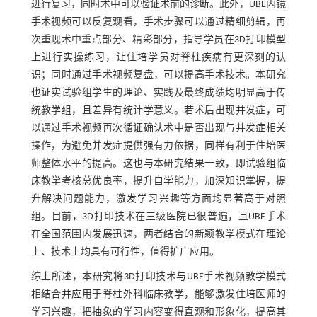
进行复习，同时术中可以验证术前的诊断。此外，UBE内镜
手术视频可以反复观看，手术步骤可以通过精细剪辑，再
次重现术中重点部分、精彩部分，指导学员在3D打印模型
上进行实操练习，让住培学员对脊柱疾病有更深刻的认
识；同时通过手术视频复盘，可以提高手术技术。本研究
也证实试验组学生的理论、实践及最终成绩均明显高于传
统教学组，且差异有统计学意义。若术后出现并发症，可
以通过手术视频再次循证确认术中是否出现与并发症相关
操作，为避免并发症提供强有力依据，同样有利于住培医
师整体水平的提高。这也与本研究结果一致，即试验组临
床教学考核总优良率，提升自学能力，加深知识掌握，提
升解决问题能力，激发学习兴趣等方面均显著高于对照
组。目前，3D打印技术在三级医院已很普遍，且UBE手术
在全国范围内发展迅速，两者结合的新颖教学模式在理论
上、技术上均具有可行性，值得扩广应用。
综上所述，本研究将3D打印技术与UBE手术视频教学模式
相结合并应用于脊柱外科临床教学，能够激发住培医师的
学习兴趣，把抽象的学习内容变得直观和形象化，提高其