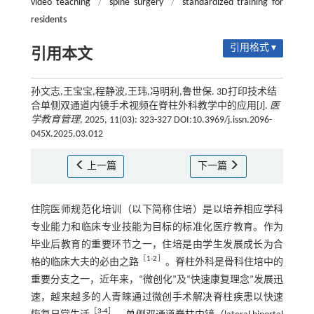
video teaching
/
spine surgery
/
standardized training for
residents
引用格式 ▾
引用本文
孙文志,王宝宝,程静波,王玮,冯明利,鲁世保. 3D打印技术结
合单侧双通道内镜手术视频在脊柱外科教学中的应用[J].
医
学教育管理
, 2025, 11(03): 323-327 DOI:10.3969/j.issn.2096-
045X.2025.03.012
上一篇
下一篇
住院医师规范化培训（以下简称住培）是以培养相应学科
专业能力和临床专业技能为目标的标准化医疗教育。作为
毕业后教育的重要环节之一，住培是由学生发展成长为合
［
1
-
2
］
格的临床大夫的必由之路
。脊柱外科是骨科住培中的
重要分支之一，近年来，“微创化”及“快速康复理念”发展迅
速，越来越多的人青睐通过微创手术解决脊柱疾患以快速
［
3
-
4
］