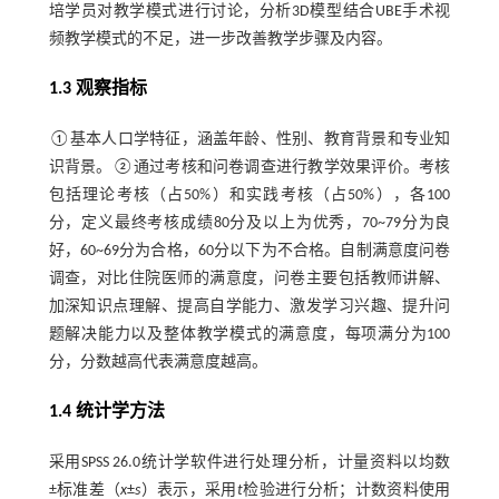
培学员对教学模式进行讨论，分析3D模型结合UBE手术视
频教学模式的不足，进一步改善教学步骤及内容。
1.3 观察指标
①基本人口学特征，涵盖年龄、性别、教育背景和专业知
识背景。②通过考核和问卷调查进行教学效果评价。考核
包括理论考核（占50%）和实践考核（占50%），各100
分，定义最终考核成绩80分及以上为优秀，70~79分为良
好，60~69分为合格，60分以下为不合格。自制满意度问卷
调查，对比住院医师的满意度，问卷主要包括教师讲解、
加深知识点理解、提高自学能力、激发学习兴趣、提升问
题解决能力以及整体教学模式的满意度，每项满分为100
分，分数越高代表满意度越高。
1.4 统计学方法
采用SPSS 26.0统计学软件进行处理分析，计量资料以均数
±标准差（
x
±
s
）表示，采用
t
检验进行分析；计数资料使用