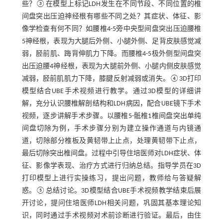
些？③在模型上标记LDH发生在不同节段、不同位置的椎
间盘突出压迫神经根有哪些不同之处？其症状、体征、影
像学检查有何不同？如腰椎4-5旁中央型间盘突出压迫腰椎
5神经根，表现为大腿后外侧、小腿外侧、足背皮肤感觉减
弱，胫前肌、踇背伸肌力下降。而腰椎4-5极外侧型间盘突
出压迫腰4神经根，表现为大腿前外侧、小腿内侧皮肤感觉
减弱，胫前肌肌力下降，膝腱反射减弱或消失。④3D打印
模型结合UBE手术视频进行教学。通过3D模型的详细讲
解，充分认识腰椎解剖结构和LDH病因，配合UBE镜下手术
视频，逐步讲解手术步骤。以腰椎5-骶椎1椎间盘突出单纯
间盘切除为例，手术步骤分别为建立操作通道与内镜通
道，切除部分椎板及黄韧带上止点，处理黄韧带下止点，
最后切除突出椎间盘。过程中引导住培医师对LDH症状、体
征、影像学表现、治疗方式进行归纳总结。指导学员在3D
打印模型上进行实操练习，提出问题，教师给与答疑解
惑。⑤总结讨论。3D模型结合UBE手术视频教学结束后展
开讨论，提问住培医师LDH相关问题，巩固其基本理论知
识，同时通过手术视频对术前诊断进行验证。最后，由住