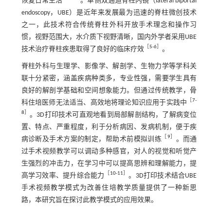
恢复日常生活
。单侧双通道脊柱内镜（lateral biportal
endoscopy，UBE）是近年来发展最为迅速的脊柱微创技术
之一，此技术符合传统脊柱外科开放手术理念和操作习
惯，视野范围大，水介质下视野清晰，国内外学者采用UBE
［
5
-
6
］
技术治疗脊柱疾患取得了良好的临床疗效
。
脊柱外科与生理学、影像学、解剖学、生物力学等学科关
联十分紧密，涵盖疾病种类多，专业性强，需要学生具有
良好的解剖学基础和空间想象能力。但通过传统教学，骨
［
7
-
科住培医师无法适当、高效地将理论知识应用于实践中
8
］
。3D打印技术可直观地看到局部解剖结构，了解病变位
置、特点、严重程度，利于分析病因、发病机制，便于疾
［
9
］
病诊断及手术方案的制定，帮助术前模拟训练
。而通
过手术视频教学可以调动多种感官，对人的视觉和听觉产
生强烈的冲击力，在学习中可以提高思辨和理解能力，提
［
10
-
11
］
高学习效率、提升综合能力
。3D打印技术结合UBE
手术视频教学模式为改善住培教学质量提供了一种新思
路，本研究旨在探讨此教学模式的应用效果。