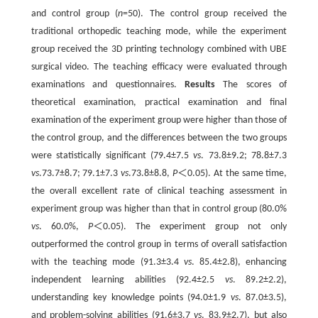
and control group (
n
=50). The control group received the
traditional orthopedic teaching mode, while the experiment
group received the 3D printing technology combined with UBE
surgical video. The teaching efficacy were evaluated through
examinations and questionnaires.
Results
The scores of
theoretical examination, practical examination and final
examination of the experiment group were higher than those of
the control group, and the differences between the two groups
were statistically significant (79.4±7.5
vs
. 73.8±9.2; 78.8±7.3
vs
.73.7±8.7; 79.1±7.3
vs
.73.8±8.8,
P
＜0.05). At the same time,
the overall excellent rate of clinical teaching assessment in
experiment group was higher than that in control group (80.0%
vs
. 60.0%,
P
＜0.05). The experiment group not only
outperformed the control group in terms of overall satisfaction
with the teaching mode (91.3±3.4
vs
. 85.4±2.8), enhancing
independent learning abilities (92.4±2.5
vs
. 89.2±2.2),
understanding key knowledge points (94.0±1.9
vs
. 87.0±3.5),
and problem-solving abilities (91.6±3.7
vs
. 83.9±2.7), but also