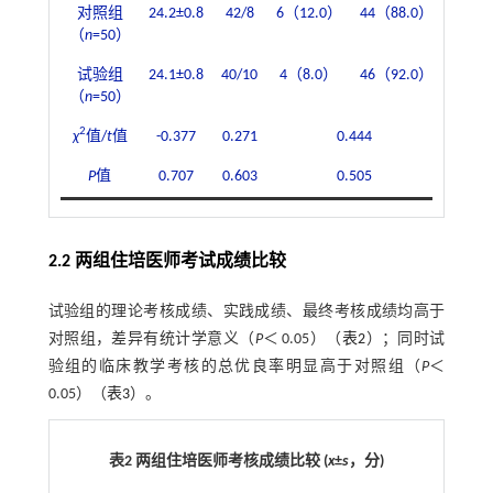
对照组
24.2±0.8
42/8
6（12.0）
44（88.0）
44（8
（
n
=50）
试验组
24.1±0.8
40/10
4（8.0）
46（92.0）
45（9
（
n
=50）
2
χ
值/
t
值
-0.377
0.271
0.444
P
值
0.707
0.603
0.505
2.2 两组住培医师考试成绩比较
试验组的理论考核成绩、实践成绩、最终考核成绩均高于
对照组，差异有统计学意义（
P
＜ 0.05）（
表2
）；同时试
验组的临床教学考核的总优良率明显高于对照组（
P
＜
0.05）（
表3
）。
表2 两组住培医师考核成绩比较 (
x
±
s
，分)