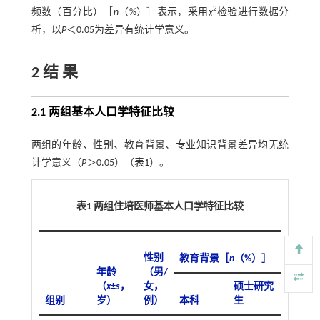
2
频数（百分比）［
n
（%）］表示，采用
χ
检验进行数据分
析，以
P
＜0.05为差异有统计学意义。
2 结 果
2.1 两组基本人口学特征比较
两组的年龄、性别、教育背景、专业知识背景差异均无统
计学意义（
P
＞0.05）（
表1
）。
表1 两组住培医师基本人口学特征比较
专业
性别
教育背景［
n
（%）］
［
n
（
年龄
（男/
（
x
±
s
，
女，
硕士研究
组别
岁）
例）
本科
生
无