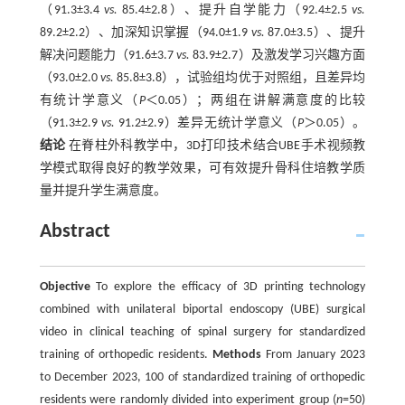
（91.3±3.4
vs.
85.4±2.8）、提升自学能力（92.4±2.5
vs.
89.2±2.2）、加深知识掌握（94.0±1.9
vs.
87.0±3.5）、提升
解决问题能力（91.6±3.7
vs.
83.9±2.7）及激发学习兴趣方面
（93.0±2.0
vs.
85.8±3.8），试验组均优于对照组，且差异均
有统计学意义（
P
＜0.05）；两组在讲解满意度的比较
（91.3±2.9
vs.
91.2±2.9）差异无统计学意义（
P
＞0.05）。
结论
在脊柱外科教学中，3D打印技术结合UBE手术视频教
学模式取得良好的教学效果，可有效提升骨科住培教学质
量并提升学生满意度。
Abstract
Objective
To explore the efficacy of 3D printing technology
combined with unilateral biportal endoscopy (UBE) surgical
video in clinical teaching of spinal surgery for standardized
training of orthopedic residents.
Methods
From January 2023
to December 2023, 100 of standardized training of orthopedic
residents were randomly divided into experiment group (
n
=50)