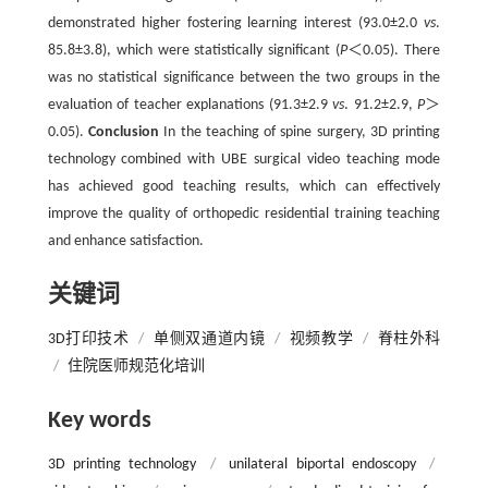
demonstrated higher fostering learning interest (93.0±2.0
vs
.
85.8±3.8), which were statistically significant (
P
＜0.05). There
was no statistical significance between the two groups in the
evaluation of teacher explanations (91.3±2.9
vs
. 91.2±2.9,
P
＞
0.05).
Conclusion
In the teaching of spine surgery, 3D printing
technology combined with UBE surgical video teaching mode
has achieved good teaching results, which can effectively
improve the quality of orthopedic residential training teaching
and enhance satisfaction.
关键词
3D打印技术
/
单侧双通道内镜
/
视频教学
/
脊柱外科
/
住院医师规范化培训
Key words
3D printing technology
/
unilateral biportal endoscopy
/