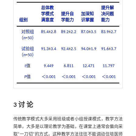
总体教
提升解
学模式
提升自
加深知
决问题
激发学
组别
满意度
学能力
识掌握
能力
习兴趣
对照组
85.4±2.8
89.2±2.2
87.0±3.5
83.9±2.7
85.8±3.
（
n
=50）
试验组
91.3±3.4
92.4±2.5
94.0±1.9
91.6±3.7
93.0±2.
（
n
=50）
t
值
9.449
6.811
12.471
11.797
11.838
P
值
＜0.001
＜0.001
＜0.001
＜0.001
＜0.001
3 讨 论
传统教学模式大多采用班级或者小组授课模式，教学方法
简单，大多是以理论教学为基础，在课堂上通常会偏向采
取“一刀切”的方式，这种教学方法往往不能调动住培医师