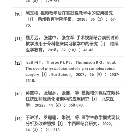
24
（8）： 779-781.
施玉梅. 视频教学法在实践性教学中的应用研究
[10]
［J］.
扬州教育学院学报
，
2018
，
36
（1）： 67-
70.
魏芳远， 张建中， 张立军. 手术视频结合病例讨论
[11]
教学法用于骨科临床实习教学中的研究［J］.
继续
医学教育
，
2018
，
32
（10）： 41-43.
Izatt
M T
，
Thorpe
P L P J
，
Thompson
R G
，
et al
.
[12]
The use of physical biomodelling in complex spinal
surgery［J］.
Eur Spine J
，
2007
，
16
（9）： 1507-
1518.
蒋慧中， 张旭乡， 张健，
等
. 模拟培训课程在眼科
[13]
住院医师规范化培训中的应用研究［J］.
北京医
学
，
2022
，
44
（6）： 568-570.
于进洋， 罗珊珊， 朱锐，
等
. 医学生教学模式现状
[14]
分析及改进初探［J］.
中西医结合研究
，
2022
，
14
（3）： 211-213.