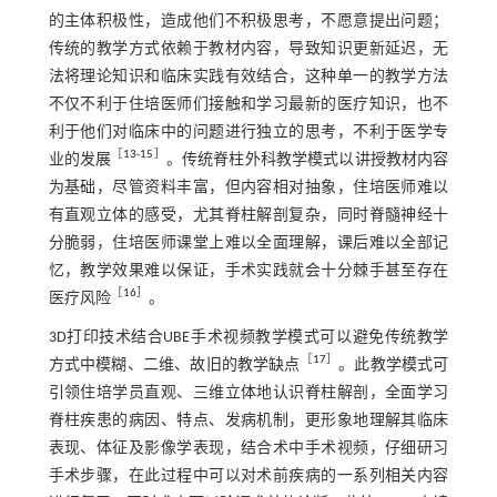
的主体积极性，造成他们不积极思考，不愿意提出问题；
传统的教学方式依赖于教材内容，导致知识更新延迟，无
法将理论知识和临床实践有效结合，这种单一的教学方法
不仅不利于住培医师们接触和学习最新的医疗知识，也不
利于他们对临床中的问题进行独立的思考，不利于医学专
［
13
-
15
］
业的发展
。传统脊柱外科教学模式以讲授教材内容
为基础，尽管资料丰富，但内容相对抽象，住培医师难以
有直观立体的感受，尤其脊柱解剖复杂，同时脊髓神经十
分脆弱，住培医师课堂上难以全面理解，课后难以全部记
忆，教学效果难以保证，手术实践就会十分棘手甚至存在
［
16
］
医疗风险
。
3D打印技术结合UBE手术视频教学模式可以避免传统教学
［
17
］
方式中模糊、二维、故旧的教学缺点
。此教学模式可
引领住培学员直观、三维立体地认识脊柱解剖，全面学习
脊柱疾患的病因、特点、发病机制，更形象地理解其临床
表现、体征及影像学表现，结合术中手术视频，仔细研习
手术步骤，在此过程中可以对术前疾病的一系列相关内容