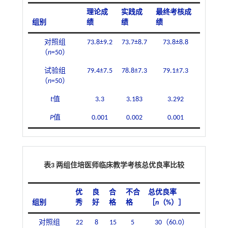
理论成
实践成
最终考核成
组别
绩
绩
绩
对照组
73.8±9.2
73.7±8.7
73.8±8.8
（
n
=50）
试验组
79.4±7.5
78.8±7.3
79.1±7.3
（
n
=50）
t
值
3.3
3.183
3.292
P
值
0.001
0.002
0.001
表3 两组住培医师临床教学考核总优良率比较
优
良
合
不合
总优良率
组别
秀
好
格
格
［
n
（%）］
对照组
22
8
15
5
30（60.0）