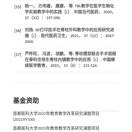
杨一， 方伟珊， 康康，
等
. TBL教学在医学生物化
[15]
学实验教学中的实践［J］.
中国当代医药
，
2020
，
27
（33）： 197-200.
刘扬. 3D打印技术在脊柱外科教学中的应用研究进
[16]
展［J］.
现代医药卫生
，
2021
，
37
（12）： 2047-
2050.
芦怀旺， 冯波， 胡鹏，
等
. 脊柱模型联合手术视频
[17]
在骨科住培生脊柱内镜教学中的应用［J］.
中国继
续医学教育
，
2023
，
15
（6）： 121-124.
基金资助
首都医科大学2022年教育教学改革研究课题项目
(2022JYY100)
首都医科大学2023年教育教学改革研究课题项目