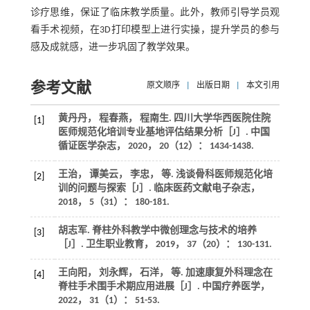
诊疗思维，保证了临床教学质量。此外，教师引导学员观
看手术视频，在3D打印模型上进行实操，提升学员的参与
感及成就感，进一步巩固了教学效果。
参考文献
原文顺序
|
出版日期
|
本文引用
黄丹丹， 程春燕， 程南生. 四川大学华西医院住院
[1]
医师规范化培训专业基地评估结果分析［J］.
中国
循证医学杂志
，
2020
，
20
（12）： 1434-1438.
王治， 谭美云， 李忠，
等
. 浅谈骨科医师规范化培
[2]
训的问题与探索［J］.
临床医药文献电子杂志
，
2018
，
5
（31）： 180-181.
胡志军. 脊柱外科教学中微创理念与技术的培养
[3]
［J］.
卫生职业教育
，
2019
，
37
（20）： 130-131.
王向阳， 刘永辉， 石洋，
等
. 加速康复外科理念在
[4]
脊柱手术围手术期应用进展［J］.
中国疗养医学
，
2022
，
31
（1）： 51-53.