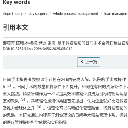
Key words
slope theory
/
day surgery
/
whole process management
/
lean managem
引用本文
郝培育,陈曦,林祎楠,尹迪,张盼. 基于斜坡理论的日间手术全流程精益管理
DOI:10.3969/j.issn.2096-045X.2025.05.012
上一篇
日间手术指患者按照诊疗计划在24 h内完成入院、出院的手术或操作
［
1
］
h
。日间手术的数量和复杂性不断提升，如何在有限的资源条件下
重大挑战。精益管理作为一种以提高效率和减少浪费为目标的管理理念
［
2
］
定的效果
。斜坡理论是海尔集团首先提出，认为企业就好比沿斜坡
［
3
］
及推力使球体上升
。该理论可以与精细化管理融合，将斜坡理论的
的思路。本研究通过构建基于斜坡理论的日间手术精益管理体系，探讨
的医疗管理提供科学依据和实用指导。