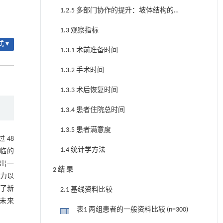
末端的安全缓冲区
1.2.5 多部门协作的提升：坡体结构的协
同稳定性设计
1.3 观察指标
 ▾
1.3.1 术前准备时间
1.3.2 手术时间
1.3.3 术后恢复时间
1.3.4 患者住院总时间
1.3.5 患者满意度
 48
1.4 统计学方法
临的
出一
2 结 果
力以
了新
2.1 基线资料比较
未来
表1 两组患者的一般资料比较 (n=300)