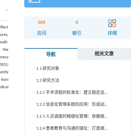
Abstract
关键词
504
0
ffect
Key words
访问
被引
详细
ures,
ulti-
引用本文
 the
相关文章
导航
1 对象与方法
overy
001);
1.1 研究对象
antly
lean
1.2 研究方法
dical
1.2.1 手术流程的标准化：建立稳定运行
的基础坡面
1.2.2 信息化管理系统的应用：形成动态
可调整的坡面机制
1.2.3 人员调度的精细化管理：依据坡面
倾角调整资源密度
1.2.4 患者教育与沟通的强化：打造坡面