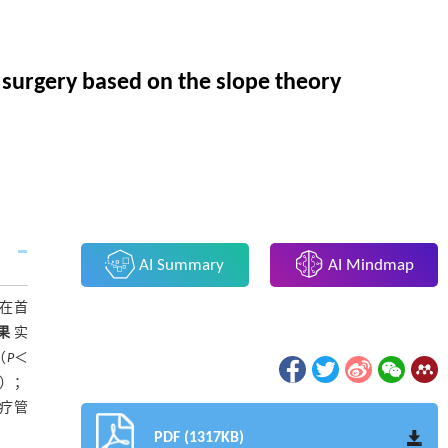
 surgery based on the slope theory
AI Summary
AI Mindmap
在首
果
实
（
P
＜
1）；
疗管
摘要
PDF (1317KB)