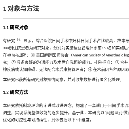
1 对象与方法
1.1 研究对象
［
4
］
有研究
显示，综合医院日间手术中妇科日间手术占比较高，故本研究
300例住院患者为研究对象，分别为实施精益管理体系前150名和实施后
在48 h内出院；③美国麻醉医师协会（American Society of Anes
究；⑤具备良好的沟通能力及术后自我照护能力。排除标准：①合并
神疾病或认知障碍，无法配合术后康复管理者；④在术前因各种原因
本研究已获所有研究对象知情同意，并对收集数据进行匿名化处理。
1.2 研究方法
本研究依托斜坡理论的渐进式改进理念，构建了一套适用于日间手术流
调整，实现系统整体效能的逐步提升。基于此，本研究以“问题识别-微
优化的可控性与可持续性，具体包括以下5个维度。