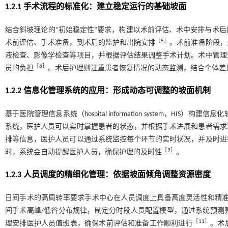
1.2.1 手术流程的标准化：建立稳定运行的基础坡面
结合斜坡理论的“初始稳定性”要求，构建以术前评估、术中安排与术
［
5
］
术前评估、手术准备，到术后的监护和出院安排
。术前准备阶段，
液检查、影像学检查等项目，并根据评估结果调整手术计划。术中管理
［
6
］
员的负担
。术后护理则注重患者恢复情况的动态监测，结合个体差
1.2.2 信息化管理系统的应用：形成动态可调整的坡面机制
基于医院管理信息系统（hospital information system，H
系统，医护人员可以实时掌握患者的状态，并根据手术进展和患者需求
排等信息，医护人员可以通过系统监控每个环节的实时状况，并及时进
［
9
］
时，系统会自动提醒医护人员，确保护理的及时性
。
1.2.3 人员调度的精细化管理：依据坡面倾角调整资源密度
日间手术的高周转率要求手术中心在人员调度上具备高度灵活性和精
间手术高峰/低谷分布规律，制定分时段人员配置模型，通过系统预测
［
11
］
理安排医护人员值班表，确保术前评估和准备工作顺利进行
。术