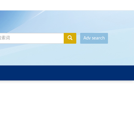
Adv search