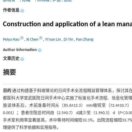
郝培育
,
陈曦
,
林祎楠
,
尹迪
,
张盼
作者信息
+
Construction and application of a lean man
Peiyu Hao
,
Xi Chen
,
Yi'nan Lin
,
Di Yin
,
Pan Zhang
Author information
+
文章历史
+
摘要
目的
通过构建基于斜坡理论的日间手术全流程精益管理体系，探讨其
都医科大学宣武医院日间手术中心实施了标准化手术流程、信息化管
施该体系后，术前准备时间从（85.6±12.3） min缩短至（72.4±10.7） 
0.001）；患者住院总时间由（2.5±0.7） d减少至（1.9±0.5） d（
P
＜0.
手术室利用率显著提高，术中等待时间缩短32.1%，出院流程缩短33.7
理提供了科学依据和实用指导。