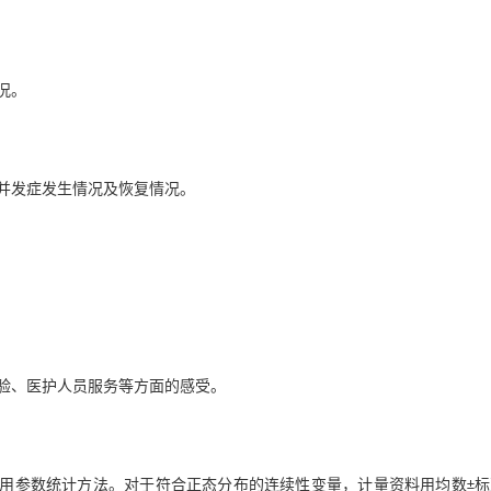
况。
并发症发生情况及恢复情况。
验、医护人员服务等方面的感受。
适合采用参数统计方法。对于符合正态分布的连续性变量，计量资料用均数±