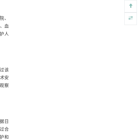
表7 手术各环节时间缩短比例
甲醇法升级回收聚对苯二甲酸乙二酯塑料制备
[4]
3 讨 论
乳酸和1,4-环己烷二甲酸
院、
Engineering
. 2026, Vol.58(3): 1-303
、血
3.1 基于斜坡理论的精益管理体系在医
https://doi.org/10.1016/j.eng.2026.02.015
护人
疗领域的应用价值
3.2 标准化操作对流程一致性和效率的
常压条件下CO₂与聚乙烯串联催化转化制备可分
[5]
影响
离芳烃
3.3 持续改进机制对体系长期应用效果
Engineering
. 2026, Vol.58(3): 1-303
的保障
3.4 精益管理在医疗机构中的适应性
https://doi.org/10.1016/j.eng.2025.12.006
过该
4 结 语
术安
观察
参考文献
依据日
过合
护和