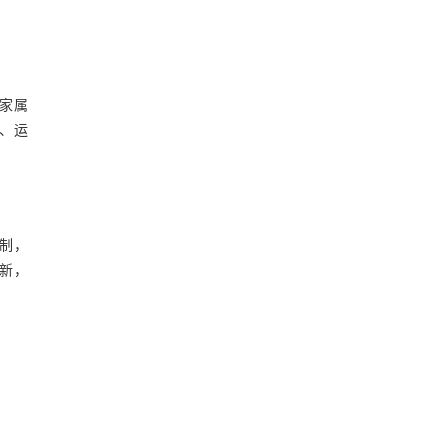
家属
、运
制，
更新，