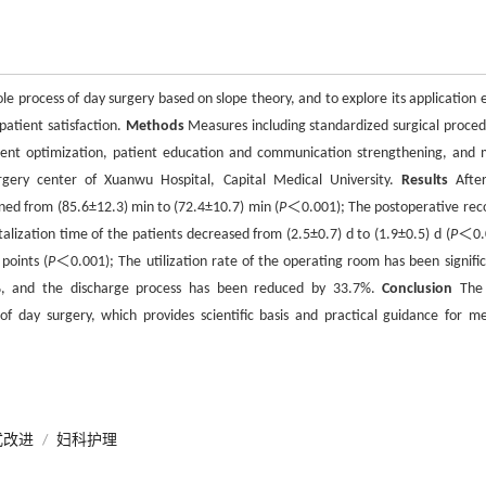
 process of day surgery based on slope theory, and to explore its application e
patient satisfaction.
Methods
Measures including standardized surgical proced
nt optimization, patient education and communication strengthening, and m
ery center of Xuanwu Hospital, Capital Medical University.
Results
After
ned from (85.6±12.3) min to (72.4±10.7) min (
P
＜0.001); The postoperative rec
alization time of the patients decreased from (2.5±0.7) d to (1.9±0.5) d (
P
＜0.
points (
P
＜0.001); The utilization rate of the operating room has been signific
%, and the discharge process has been reduced by 33.7%.
Conclusion
The 
f day surgery, which provides scientific basis and practical guidance for me
式改进
/
妇科护理