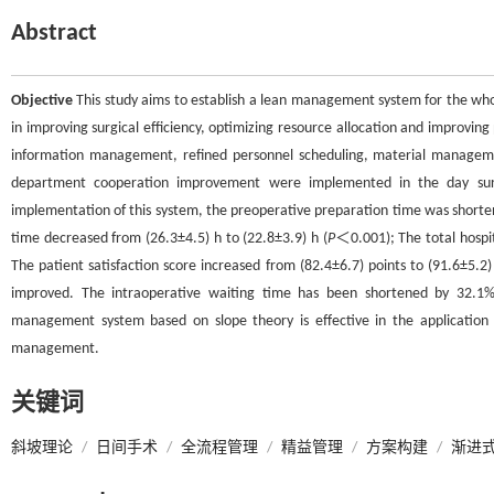
Abstract
Objective
This study aims to establish a lean management system for the whole
in improving surgical efficiency, optimizing resource allocation and improving 
information management, refined personnel scheduling, material manageme
department cooperation improvement were implemented in the day surg
implementation of this system, the preoperative preparation time was shorte
time decreased from (26.3±4.5) h to (22.8±3.9) h (
P
＜0.001); The total hospit
The patient satisfaction score increased from (82.4±6.7) points to (91.6±5.2) 
improved. The intraoperative waiting time has been shortened by 32.1
management system based on slope theory is effective in the application o
management.
关键词
斜坡理论
/
日间手术
/
全流程管理
/
精益管理
/
方案构建
/
渐进