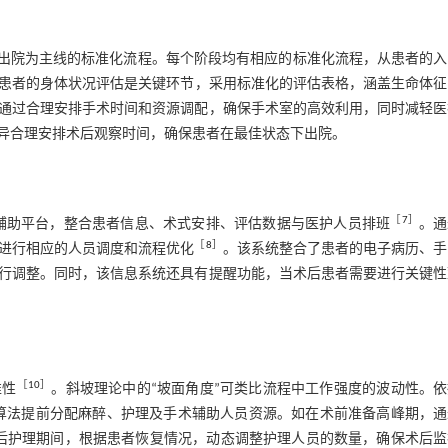
后出院为主线的标准化流程。每个阶段均有相应的标准化流程，从患者的入
患者的身体状况评估是关键环节，采用标准化的评估表格，涵盖生命体征
通过合理安排手术时间和资源调配，确保手术室的高效利用，同时减轻医
异合理安排术后观察时间，确保患者在最佳状态下出院。
［
7
］
IS）构建信息化辅助平台，整合患者信息、术式安排、评估数据与医护人员排班
。通
［
8
］
进行相应的人员调度和流程优化
。该系统整合了患者的电子病历、手
行调整。同时，该信息系统还具有提醒功能，当术后患者需要进行关键性
［
10
］
准性
。斜坡理论中的“坡面角度”可类比流程中工作强度的波动性。
算法提前分配麻醉、护理及手术辅助人员资源。如在术前准备高峰期，通
后护理期间，根据患者恢复情况，动态调整护理人员的数量，确保术后监