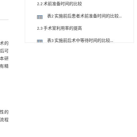
2.2 术前准备时间的比较
表2 实施前后患者术前准备时间的比较
($\bar{x}$±s，min)
2.3 手术室利用率的提高
表3 实施前后术中等待时间的比较
手术的
($\bar{x}$±s，min)
术后可
用于背面供电网络的纯钌n-TSV加工与极致全干
[1]
2.4 术后恢复时间的比较
法SOI晶圆减薄技术
加本研
Engineering
. 2026, Vol.58(3): 1-303
表4 实施前后患者术后恢复时间的比较
有精
https://doi.org/10.1016/j.eng.2025.10.026
($\bar{x}$±s，h)
2.5 患者住院总时间的比较
利用纳米结构增强水产养殖安全性——危害物
[2]
检测与去除
表5 实施前后患者住院总时间的比较
Engineering
. 2026, Vol.58(3): 1-303
($\bar{x}$±s，d)
2.6 患者满意度的比较
https://doi.org/10.1016/j.eng.2025.07.044
性的
表6 实施前后患者满意度的比较
动力学引导的聚对苯二甲酸乙二酯可控低聚解
[3]
保流程
聚及其定制化高性能聚合物升级回收
($\bar{x}$±s，分)
2.7 各环节时间缩短比例
Engineering
. 2026, Vol.58(3): 1-303
https://doi.org/10.1016/j.eng.2026.02.010