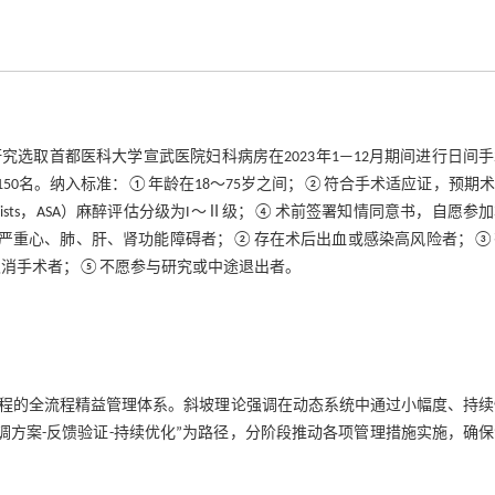
选取首都医科大学宣武医院妇科病房在2023年1—12月期间进行日间
150名。纳入标准：①年龄在18～75岁之间；②符合手术适应证，预期
thesio logists，ASA）麻醉评估分级为I～Ⅱ级；④术前签署知情同意书，自愿参
严重心、肺、肝、肾功能障碍者；②存在术后出血或感染高风险者；③
取消手术者；⑤不愿参与研究或中途退出者。
程的全流程精益管理体系。斜坡理论强调在动态系统中通过小幅度、持续
调方案-反馈验证-持续优化”为路径，分阶段推动各项管理措施实施，确