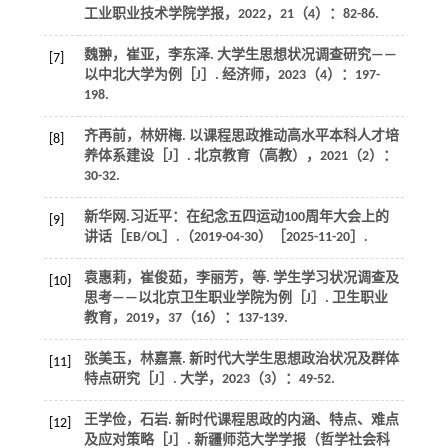
工业职业技术学院学报
，
2022
，
21
（4）：82-86.
魏翀，崔亚，李东泽. 大学生思想状况调查研究——
[7]
以中北大学为例［J］.
经济师
，
2023
（4）：197-
198.
齐再前，林妍梅. 以课程思政推动高水平本科人才培
[8]
养体系建设［J］.
北京教育（高教）
，
2021
（2）：
30-32.
新华网.习近平：在纪念五四运动100周年大会上的
[9]
讲话［EB/OL］.（2019-04-30）［2025-11-20］.
袁惠莉，崔俊茹，李丽芳，
等
. 学生学习状况调查及
[10]
思考——以北京卫生职业学院为例［J］.
卫生职业
教育
，
2019
，
37
（16）：137-139.
张美玉，林嘉熹. 新时代大学生思想政治状况及群体
[11]
特点研究［J］.
大学
，
2023
（3）：49-52.
王学俭，石岩. 新时代课程思政的内涵、特点、难点
[12]
及应对策略［J］.
新疆师范大学学报（哲学社会科