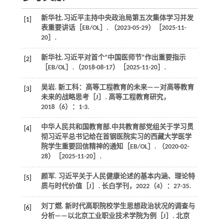
新华社.习近平主持中央政治局第五次集体学习并发
[1]
表重要讲话［EB/OL］. （2023-05-29）［2025-11-
20］.
新华社.习近平对首个“中国医师节”作出重要指示
[2]
［EB/OL］.（2018-08-17）［2025-11-20］.
吴岩. 新工科：高等工程教育的未来——对高等教育
[3]
未来的战略思考［J］.
高等工程教育研究
，
2018
（6）：1-3.
中华人民共和国教育部.中共教育部党组关于学习贯
[4]
彻习近平总书记给在首钢医院实习的西藏大学医学
院学生重要回信精神的通知［EB/OL］. （2020-02-
28）［2025-11-20］.
颜军. 习近平关于人民健康论述的基本内涵、理论特
[5]
质与时代价值［J］.
长白学刊
，
2022
（4）：27-35.
刘丁燃. 新时代高职院校学生思想政治状况的调查与
[6]
分析——以北京工业职业技术学院为例［J］.
北京