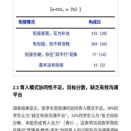
［
n
=552，
n
（%）］
衔接情况
构成比
衔接紧密，互为补充
155（28）
有衔接，但不够流畅
309（56）
衔接生硬，存在“双平行”现象
77（14）
基本没有衔接
11（2）
2.3 育人模式协同性不足，目标分散，缺乏有效沟通
平台
调查结果显示，医学生思政课的协同育人模式不足。38%的
学生认为“缺乏有效沟通平台”，32%的学生认为“各方目标
分散、未能形成育人合力”（
表3
），这表明当前医学院校
在推动“管理者-教师-学生”协同育人的过程存在沟通渠道缺