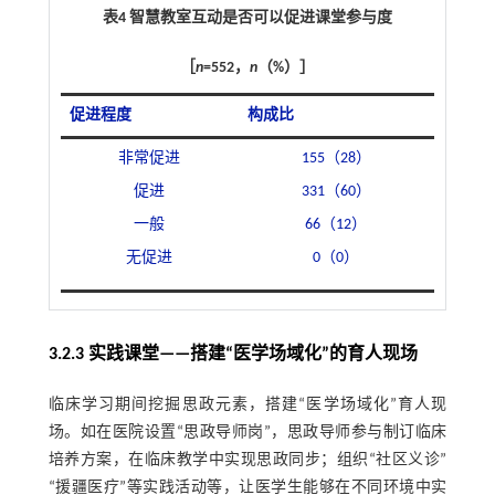
表4 智慧教室互动是否可以促进课堂参与度
［
n
=552，
n
（%）］
促进程度
构成比
非常促进
155（28）
促进
331（60）
一般
66（12）
无促进
0（0）
3.2.3 实践课堂——搭建“医学场域化”的育人现场
临床学习期间挖掘思政元素，搭建“医学场域化”育人现
场。如在医院设置“思政导师岗”，思政导师参与制订临床
培养方案，在临床教学中实现思政同步；组织“社区义诊”
“援疆医疗”等实践活动等，让医学生能够在不同环境中实