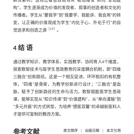
鲜活素材。这标志着思政教育从“被动接受”转向“主动建
构”，学生逐渐成为价值的发现者、叙事的创造者和文化的
传播者。学生从“要我学”到“我要学、我能讲、我会用”的转
变，让正确的价值观成为学生“内化于心、外化于行”的自
［
17
］
觉追求和创造之源
。
4 结 语
通过教学知识、教学体系、实践教学、协同育人4个维度，
探索数智技术与医学生思政教育的深度耦合机制，即“四维
三融合”创新路径。这是一个相互促进、环环相扣的有机整
体，“四维”是骨架，为教学创新进行设计；“三融合”是血
脉，赋予了创新路径的生命与活力。数智赋能医学生思政
课，能够实现从“知识传递”到“价值建构”、从“单向灌输”到
“多元共振”的方式转型，为培养“德医双馨”的卓越新医科人
才提供可复制的教改方案。
参考文献
原文顺序
|
出版日期
|
本文引用