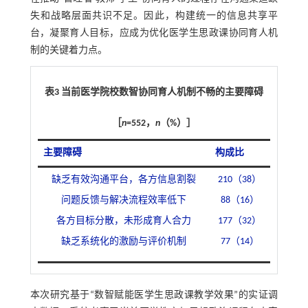
失和战略层面共识不足。因此，构建统一的信息共享平
台，凝聚育人目标，应成为优化医学生思政课协同育人机
制的关键着力点。
表3 当前医学院校数智协同育人机制不畅的主要障碍
［
n
=552，
n
（%）］
主要障碍
构成比
缺乏有效沟通平台，各方信息割裂
210（38）
问题反馈与解决流程效率低下
88（16）
各方目标分散，未形成育人合力
177（32）
缺乏系统化的激励与评价机制
77（14）
本次研究基于“数智赋能医学生思政课教学效果”的实证调