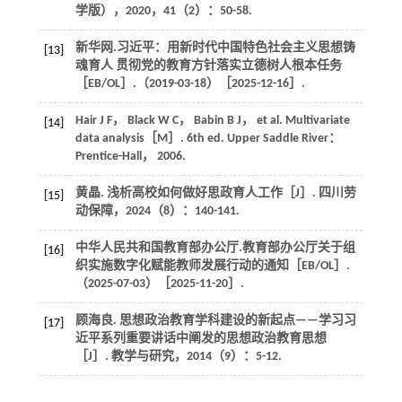
学版）
，
2020
，
41
（2）：50-58.
新华网.习近平：用新时代中国特色社会主义思想铸
[13]
魂育人 贯彻党的教育方针落实立德树人根本任务
［EB/OL］.（2019-03-18）［2025-12-16］.
Hair
J F
，
Black
W C
，
Babin
B J
，
et al
.
Multivariate
[14]
data analysis
［M］. 6th ed. Upper Saddle River：
Prentice-Hall，
2006
.
黄晶. 浅析高校如何做好思政育人工作［J］.
四川劳
[15]
动保障
，
2024
（8）：140-141.
中华人民共和国教育部办公厅.教育部办公厅关于组
[16]
织实施数字化赋能教师发展行动的通知［EB/OL］.
（2025-07-03）［2025-11-20］.
顾海良. 思想政治教育学科建设的新起点——学习习
[17]
近平系列重要讲话中阐发的思想政治教育思想
［J］.
教学与研究
，
2014
（9）：5-12.