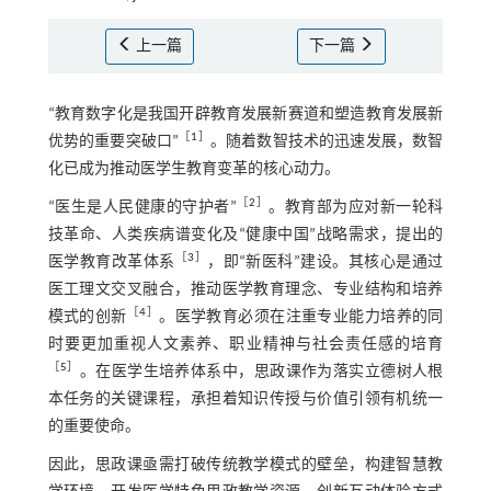
上一篇
下一篇
“教育数字化是我国开辟教育发展新赛道和塑造教育发展新
［
1
］
优势的重要突破口”
。随着数智技术的迅速发展，数智
化已成为推动医学生教育变革的核心动力。
［
2
］
“医生是人民健康的守护者”
。教育部为应对新一轮科
技革命、人类疾病谱变化及“健康中国”战略需求，提出的
［
3
］
医学教育改革体系
，即“新医科”建设。其核心是通过
医工理文交叉融合，推动医学教育理念、专业结构和培养
［
4
］
模式的创新
。医学教育必须在注重专业能力培养的同
时要更加重视人文素养、职业精神与社会责任感的培育
［
5
］
。在医学生培养体系中，思政课作为落实立德树人根
本任务的关键课程，承担着知识传授与价值引领有机统一
的重要使命。
因此，思政课亟需打破传统教学模式的壁垒，构建智慧教