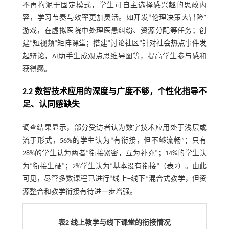
不再拘泥于固定模式，学生可自主选择感兴趣的思政内
容，学习节奏与效率更加灵活。如开发“伦理决策大冒险”
游戏，在虚拟医院中处理医患纠纷、资源分配等任务；创
建“短视频”矩阵课堂；搭建“讨论社区”针对社会热点事件发
起辩论，AI助手生成观点思维导图等，提高学生参与感和
获得感。
2.2 数智技术应用的深度与广度不够，个性化指导不
足、认同感缺失
调查结果显示，部分受访者认为数字技术应用处于浅层或
流于形式，56%的学生认为“有衔接，但不够流畅”；只有
28%的学生认为两者“衔接紧密，互为补充”；14%的学生认
为“衔接生硬”；2%学生认为“基本没有衔接”（
表2
）。由此
可见，尽管多数课程已进行“线上+线下”混合式教学，但资
源整合和教学衔接有待进一步增强。
表2 线上教学与线下课堂的衔接情况