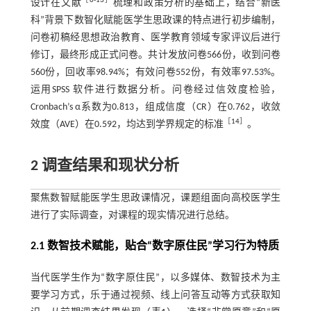
［
6
-
13
］
设计在文献
梳理和政策分析的基础上，结合“新医
科”背景下数智化赋能医学生思政课的特点进行初步编制，
问卷初稿经思想政治教育、医学教育领域专家评议后进行
修订，最终形成正式问卷。共计发放问卷566份，收到问卷
560份，回收率98.94%；有效问卷552份，有效率97.53%。
运用SPSS 软件进行数据分析。问卷经过信效度检验，
Cronbach’s α系数为0.813，组成信度（CR）在0.762，收敛
［
14
］
效度（AVE）在0.592，均达到学界规定的标准
。
2 调查结果和现状分析
聚焦数智赋能医学生思政课情况，课题组面向高校医学生
进行了实际调查，对课程的现实情况进行总结。
2.1 数智技术赋能，贴合“数字原住民”学习行为特质
当代医学生作为“数字原住民”，以多媒体、数智技术为主
要学习方式，乐于通过视频、线上问答互动等方式获取知