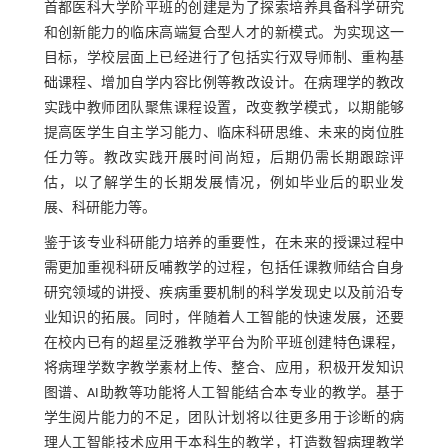
首都医科大学阶平班的创建是为了探索培养具备科学研究
和创新能力的临床高端复合型人才的新模式。为实现这一
目标，学校层面上已经进行了包括实行双导师制、重构基
础课程、增加自学内容比例等教改设计。在病理学的教改
实践中教师团队聚焦课程设置，改变教学模式，以期能够
提高医学生自主学习能力、临床科研思维、未来的岗位胜
任力等。教改实践开展时间尚短，后期仍需长期跟踪评
估，以了解学生的长期发展情况，例如毕业后的职业发
展、科研能力等。
鉴于该专业科研能力培养的重要性，在未来的授课过程中
需更加重视科研反哺教学的过程，包括任课教师结合自身
研究领域的讲授、疾病重要机制的科学发现史以及前沿专
业知识的拓展。同时，伴随着人工智能的快速发展，还要
在校内已有的超星泛雅教学平台为阶平班创建特色课程，
将病理学数字教学素材上传、整合、应用，积极开发知识
图谱、AI助教等功能将人工智能结合本专业的教学。基于
学生阅片能力的不足，团队计划将以往更多用于诊断的病
理人工智能技术应用于本科生的教学，打造数智病理教学