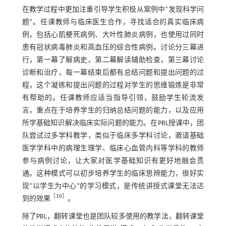
在教学过程中更加注重引导学生积极从案例中“发现科学问
题”。任课教师与临床医生合作，寻找适合的真实临床病
例，包括心肌梗死病例、大叶性肺炎病例，也使用过同时
患有冠状病毒肺炎和高血压的综合性病例。讨论分三幕进
行，第一幕了解病史，第二幕解读辅助检查，第三幕讨论
诊断和治疗，每一幕结束后都有总结问题和提出问题的过
程，这个凝练和提出问题的过程对学生的思维锻炼是非常
有帮助的。任课教师应适当指导引领，鼓励学生轮流发
言，重点在于培养学生的归纳总结问题的能力，以及应用
所学基础知识解决临床实际问题的能力。在PBL授课中，团
队尝试过多学科教学，类似于临床多学科讨论，邀请基础
医学学科中的病理生理学、临床心血管内科等学科的教师
参与病例讨论，让大家对医学基础知识有更好地融会贯
通。这种模式可以初步培养学生的临床思辨能力，很好实
现“以学生为中心”的学习模式，是传统讲授式课堂无法达
［
10
］
到的效果
。
除了PBL，翻转课堂也是团队较多使用的教学法，翻转课堂