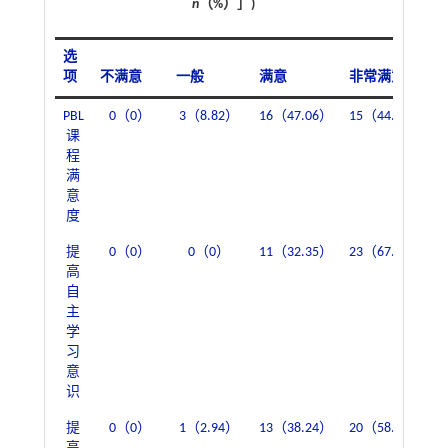
n
（%）］)
选
项
不满意
一般
满意
非常满意
PBL
0（0）
3（8.82）
16（47.06）
15（44.12）
课
程
满
意
度
提
0（0）
0（0）
11（32.35）
23（67.65）
高
自
主
学
习
意
识
提
0（0）
1（2.94）
13（38.24）
20（58.82）