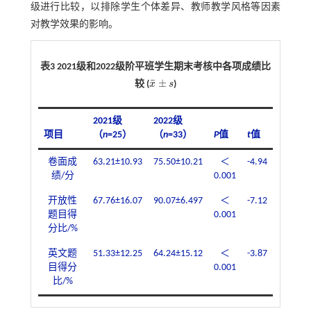
级进行比较，以排除学生个体差异、教师教学风格等因素
对教学效果的影响。
表3 2021级和2022级阶平班学生期末考核中各项成绩比
¯
±
较 (
x
s
)
x
¯
±
s
2021级
2022级
项目
（
n
=25）
（
n
=33）
P
值
t
值
卷面成
63.21±10.93
75.50±10.21
＜
-4.94
绩/分
0.001
开放性
67.76±16.07
90.07±6.497
＜
-7.12
题目得
0.001
分比/%
英文题
51.33±12.25
64.24±15.12
＜
-3.87
目得分
0.001
比/%