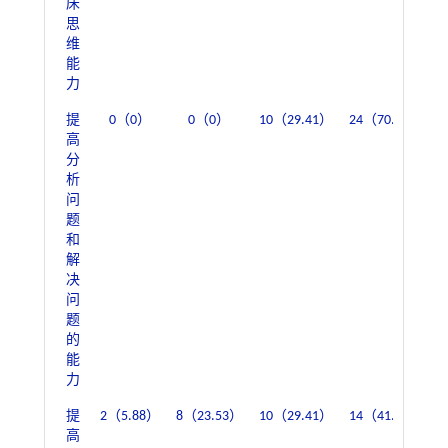
床
思
维
能
力
提
0（0）
0（0）
10（29.41）
24（70.59）
高
分
析
问
题
和
解
决
问
题
的
能
力
提
2（5.88）
8（23.53）
10（29.41）
14（41.18）
高