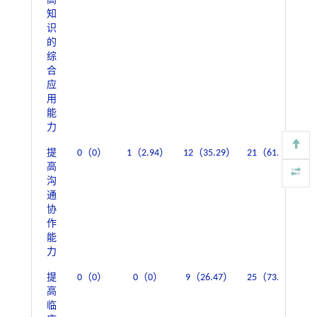
高
知
识
的
综
合
应
用
能
力
提
0（0）
1（2.94）
12（35.29）
21（61.76）
高
沟
通
协
作
能
力
提
0（0）
0（0）
9（26.47）
25（73.53）
高
临