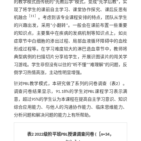
的教学模式由传统的“先教后学”模式，变成“先学后教”，实
现了将学生的课前自主学习、课堂协作探究、课后反思有
［
11
］
机融合
。考虑到该专业课程安排的特点，团队从学生
的兴趣出发，采用“小翻转”。一般会在课前布置一些重要
的知识点，主要集中在疾病的发病机制等知识点上，如炎
症章节中白细胞的渗出过程、局部血液循环障碍中的血栓
形成过程等。在学习难度较大的淋巴造血章节中，教师将
典型病例的扫描切片分享给学生，开展识图读片的闯关学
习游戏。学生非但没有以往的“听不懂”“难理解”的问题，反
倒学习热情高涨，主动性明显增强。
针对PBL教学模式，本研究做了系列的问卷调查（
表2
）。
调查问卷结果显示，91.18%的学生对PBL课程学习表示满
意，超过95%的学生认为本课程在提高自主学习意识、知识
综合应用能力、与他人的沟通协作能力、临床思维能力、
分析问题和解决问题的能力上有所帮助。
表2 2022级阶平班PBL授课调查问卷 (［
n
=34，