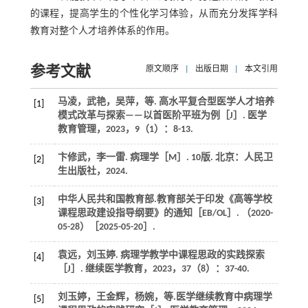
的课程，提高学生的个性化学习体验，从而充分发挥学科
教育对整个人才培养体系的作用。
参考文献
原文顺序
|
出版日期
|
本文引用
马凌，武艳，吴萍，
等
. 高水平复合型医学人才培养
[1]
模式改革与探索——以首医阶平班为例［J］.
医学
教育管理
，
2023
，
9
（1）：8-13.
卞修武，李一雷.
病理学
［M］. 10版. 北京：人民卫
[2]
生出版社，
2024
.
中华人民共和国教育部.教育部关于印发《高等学校
[3]
课程思政建设指导纲要》的通知［EB/OL］. （2020-
05-28）［2025-05-20］.
袁远，刘玉婷. 病理学教学中课程思政的实践探索
[4]
［J］.
继续医学教育
，
2023
，
37
（8）：37-40.
刘玉婷，王金辉，杨婉，
等
.医学继续教育中病理学
[5]