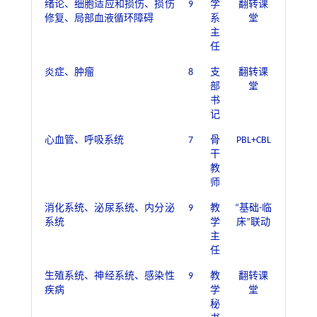
绪论、细胞适应和损伤、损伤
9
学
翻转课
修复、局部血液循环障碍
系
堂
主
任
炎症、肿瘤
8
支
翻转课
部
堂
书
记
心血管、呼吸系统
7
骨
PBL+CBL
干
教
师
消化系统、泌尿系统、内分泌
9
教
“基础-临
系统
学
床”联动
主
任
生殖系统、神经系统、感染性
9
教
翻转课
疾病
学
堂
秘