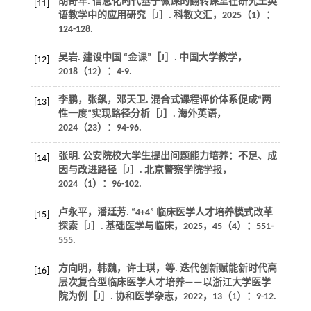
胡奇军. 信息化时代基于微课的翻转课堂在研究生英
[11]
语教学中的应用研究［J］.
科教文汇
，
2025
（1）：
124-128.
吴岩. 建设中国 “金课”［J］.
中国大学教学
，
[12]
2018
（12）：4-9.
李鹏，张飙，邓天卫. 混合式课程评价体系促成“两
[13]
性一度”实现路径分析［J］.
海外英语
，
2024
（23）：94-96.
张明. 公安院校大学生提出问题能力培养：不足、成
[14]
因与改进路径［J］.
北京警察学院学报
，
2024
（1）：96-102.
卢永平，潘廷芳. “4+4” 临床医学人才培养模式改革
[15]
探索［J］.
基础医学与临床
，
2025
，
45
（4）：551-
555.
方向明，韩魏，许士琪，
等
. 迭代创新赋能新时代高
[16]
层次复合型临床医学人才培养——以浙江大学医学
院为例［J］.
协和医学杂志
，
2022
，
13
（1）：9-12.