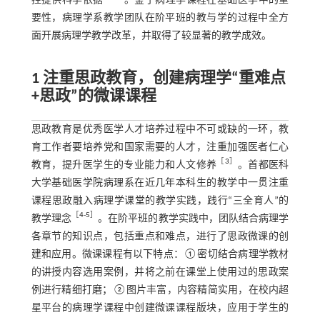
控提供科学依据
。鉴于病理学课程在基础医学中的重
要性，病理学系教学团队在阶平班的教与学的过程中全方
面开展病理学教学改革，并取得了较显著的教学成效。
1 注重思政教育，创建病理学“重难点
+思政”的微课课程
思政教育是优秀医学人才培养过程中不可或缺的一环，教
育工作者要培养党和国家需要的人才，注重加强医者仁心
［
3
］
教育，提升医学生的专业能力和人文修养
。首都医科
大学基础医学院病理系在近几年本科生的教学中一贯注重
课程思政融入病理学课堂的教学实践，践行“三全育人”的
［
4
-
5
］
教学理念
。在阶平班的教学实践中，团队结合病理学
各章节的知识点，包括重点和难点，进行了思政微课的创
建和应用。微课课程有以下特点：①密切结合病理学教材
的讲授内容选用案例，并将之前在课堂上使用过的思政案
例进行精细打磨；②图片丰富，内容精简实用，在校内超
星平台的病理学课程中创建微课课程版块，应用于学生的