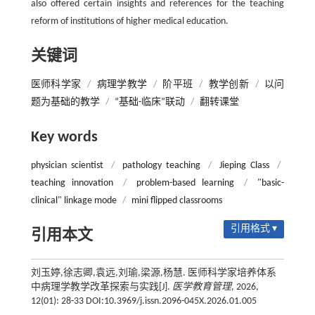
also offered certain insights and references for the teaching
reform of institutions of higher medical education.
关键词
医师科学家
/
病理学教学
/
阶平班
/
教学创新
/
以问
题为基础的教学
/
“基础-临床”联动
/
翻转课堂
Key words
physician scientist
/
pathology teaching
/
Jieping Class
/
teaching innovation
/
problem-based learning
/
"basic-
clinical" linkage mode
/
mini flipped classrooms
引用格式 ▾
引用本文
刘玉婷,徐志卿,袁远,刘瑜,梁源,杨慧. 医师科学家培养体系
中病理学教学改革探索与实践[J].
医学教育管理
, 2026,
12(01): 28-33 DOI:10.3969/j.issn.2096-045X.2026.01.005