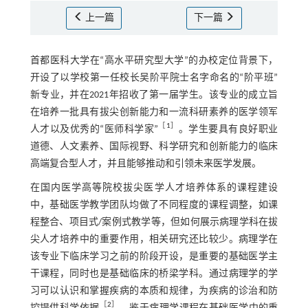
上一篇
下一篇
首都医科大学在“高水平研究型大学”的办校定位背景下，
开设了以学校第一任校长吴阶平院士名字命名的“阶平班”
新专业，并在2021年招收了第一届学生。该专业的成立旨
在培养一批具有拔尖创新能力和一流科研素养的医学领军
［
1
］
人才以及优秀的“医师科学家”
。学生要具有良好职业
道德、人文素养、国际视野、科学研究和创新能力的临床
高端复合型人才，并且能够推动和引领未来医学发展。
在国内医学高等院校拔尖医学人才培养体系的课程建设
中，基础医学教学团队均做了不同程度的课程调整，如课
程整合、项目式/案例式教学等，但如何展示病理学科在拔
尖人才培养中的重要作用，相关研究还比较少。病理学在
该专业下临床学习之前的阶段开设，是重要的基础医学主
干课程，同时也是基础临床的桥梁学科。通过病理学的学
习可以认识和掌握疾病的本质和规律，为疾病的诊治和防
［
2
］