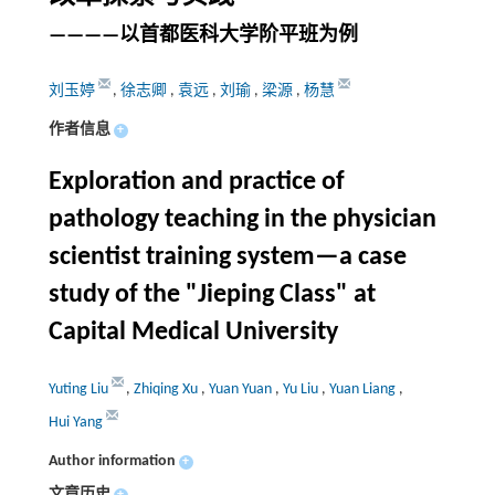
————以首都医科大学阶平班为例
刘玉婷
,
徐志卿
,
袁远
,
刘瑜
,
梁源
,
杨慧
作者信息
+
Exploration and practice of
pathology teaching in the physician
scientist training system—a case
study of the "Jieping Class" at
Capital Medical University
Yuting Liu
,
Zhiqing Xu
,
Yuan Yuan
,
Yu Liu
,
Yuan Liang
,
Hui Yang
Author information
+
文章历史
+