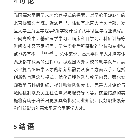
4 讨 论
我国高水平医学人才培养模式的探索，最早始于1917年的
北京协和医学院。近20年里，陆续有北京大学医学部、复
旦大学上海医学院等8所学校开设了八年制医学专业课程。
不同高校中，基础医学学习、临床科目学习、科研训练等
时间安排又不尽相同，学生毕业后所获取的学位和专业特
［
15
-
16
］
点也各有不同
。总体来说，高水平医学人才培养体
系还都在探索的过程中。纵观国内外高校的教学改革，高
水平复合型医学人才的培养都需要从多个方面入手，包括
创新教育理念与模式、优化课程体系与教学内容、强化实
践教学与科研训练、提升师资队伍素质、完善人才评价与
激励机制以及关注社会需求与服务导向等。这些措施的实
施将有助于培养出更多具备扎实专业知识、良好职业素养
和创新能力的高水平复合型医学人才。
5 结 语