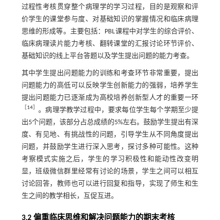
过程性考核贯穿整个病理学的学习过程，目的是观察和评
价学生的课堂参与度、对基础知识的掌握情况和临床病理
思维的形成等。主要包括：PBL课程中对学生的综合评价、
临床病理读片能力考核、翻转课堂的汇报讨论环节评价、
基础知识的线上平台答题以及学生提出问题的能力考查。
其中学生提出问题能力的训练和考查环节非常重要，提出
问题能力的高低可以反映学生创新能力的强弱，培养学生
提出问题能力已逐渐成为高校培养创新型人才的重要一环
［
14
］
。病理学教学过程中，要求每位学生每个学期至少提
出5个问题，该部分占总成绩的5%左右。鼓励学生提出有深
度、有见地、有挑战性的问题，引导学生从不同角度提出
问题，并鼓励学生进行深入思考，探讨多种可能性。这种
考察模式实施之后，学生的学习积极性和能动性改变明
显，班级微信群里经常有讨论的场景，学生之间可以相互
讨论回答，教师也可以进行回复和指导，实现了师生和生
生之间的教学相长，互促互进。
3.2 偏重临床思维和解决问题能力的期末考核