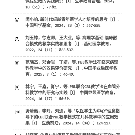
课程思政的实践研究［J］.
医学教育管理
，
2024
，
10
（S1）：79-82.
闫小响. 新时代卓越青年医学人才培养的思考［J］.
[6]
中国科学基金
，
2024
，
38
（3）：557-558.
刘玉婷，徐志卿，王大业，
等
. 病理学基础-临床融
[7]
合模式的教学实践和思考［J］.
基础医学教育
，
2022
，
24
（11）：833-837.
范晓杰，邓会岩，丁妍，
等
. PBL教学法在临床病理
[8]
科教学中的效果评价研究［J］.
中国毕业后医学教
育
，
2025
，
9
（1）：46-49.
林宇，王鑫，肖宁，
等
. PBL联合CBL教学法在血管外
[9]
科教学中的研究与实践［J］.
中国继续医学教育
，
2024
，
16
（17）：56-59.
贤清惠，李丹，刘通，
等
. “以医学生为中心”理念指
[10]
导下的CBL联合PBL教学模式在儿科教学中的应用效
果［J］.
医药前沿
，
2024
，
14
（34）：124-127.