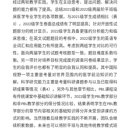
经过两轮教学实践，学生在主动思考、提出问题、解决问
题的能力都有了提高。总结2021级和2022级两届阶平班临
床医学专业学生的各项数据，与2021级学生成绩相比（
表
3
），2022级学生卷面总成绩有了明显提高；针对开放性试
题部分的统计显示，2022级学生具备更强的分析能力和临
床思维；在英文试题题目的考核中，2022级学生的英语专
业词汇和应用能力有所提高。考虑到两组学生对比的可行
性，面向两届学生的试题考核题型一致，题目难度系数均
衡。另一项针对培养目标完成度的调查问卷结果显示，学
生的自我评价也都有了明显的自我认同和提高。其中国际
视野一项主要是考量对世界范围内的医学前沿知识的了
解，科学研究能力主要是考量科研课题参与以及已取得科
研成果等情况（
表4
）。另外与其他章节相比，PBL课程没
有传统课堂中基础知识讲解环节，2022级学生PBL教学部分
和非PBL教学部分的得分情况比较，结果表明学生在PBL教
学部分的章节内容相关的基础知识得分并未受到讲课的方
式的影响。当然随着后续教学实践的不断开展，团队会继
续积累数据，未来也可以将阶平班与其他传统教学模式班