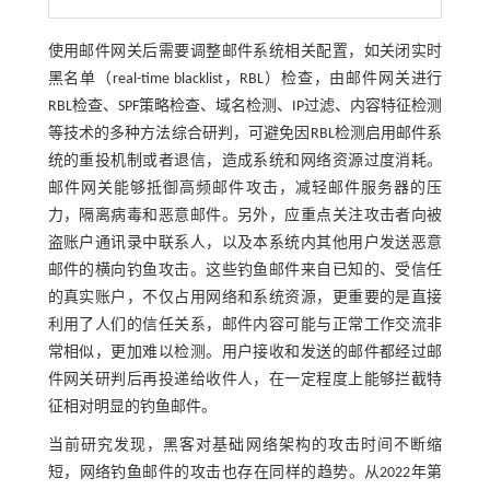
使用邮件网关后需要调整邮件系统相关配置，如关闭实时
黑名单（real-time blacklist，RBL）检查，由邮件网关进行
RBL检查、SPF策略检查、域名检测、IP过滤、内容特征检测
等技术的多种方法综合研判，可避免因RBL检测启用邮件系
统的重投机制或者退信，造成系统和网络资源过度消耗。
邮件网关能够抵御高频邮件攻击，减轻邮件服务器的压
力，隔离病毒和恶意邮件。另外，应重点关注攻击者向被
盗账户通讯录中联系人，以及本系统内其他用户发送恶意
邮件的横向钓鱼攻击。这些钓鱼邮件来自已知的、受信任
的真实账户，不仅占用网络和系统资源，更重要的是直接
利用了人们的信任关系，邮件内容可能与正常工作交流非
常相似，更加难以检测。用户接收和发送的邮件都经过邮
件网关研判后再投递给收件人，在一定程度上能够拦截特
征相对明显的钓鱼邮件。
当前研究发现，黑客对基础网络架构的攻击时间不断缩
短，网络钓鱼邮件的攻击也存在同样的趋势。从2022年第