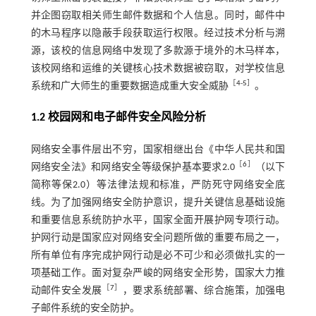
并企图窃取相关师生邮件数据和个人信息。同时，邮件中
的木马程序以隐蔽手段获取运行权限。经过技术分析与溯
源，该校的信息网络中发现了多款源于境外的木马样本，
该校网络和运维的关键核心技术数据被窃取，对学校信息
［
4
-
5
］
系统和广大师生的重要数据造成重大安全威胁
。
1.2 校园网和电子邮件安全风险分析
网络安全事件层出不穷，国家相继出台《中华人民共和国
［
6
］
网络安全法》和网络安全等级保护基本要求2.0
（以下
简称等保2.0）等法律法规和标准，严防死守网络安全底
线。为了加强网络安全防护意识，提升关键信息基础设施
和重要信息系统防护水平，国家全面开展护网专项行动。
护网行动是国家应对网络安全问题所做的重要布局之一，
所有单位有序完成护网行动是必不可少和必须做扎实的一
项基础工作。面对复杂严峻的网络安全形势，国家大力推
［
7
］
动邮件安全发展
，要求系统部署、综合施策，加强电
子邮件系统的安全防护。