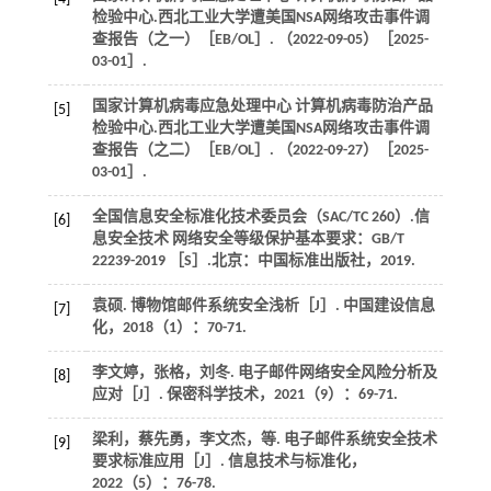
检验中心.西北工业大学遭美国NSA网络攻击事件调
查报告（之一）［EB/OL］. （2022-09-05）［2025-
03-01］.
国家计算机病毒应急处理中心 计算机病毒防治产品
[5]
检验中心.西北工业大学遭美国NSA网络攻击事件调
查报告（之二）［EB/OL］. （2022-09-27）［2025-
03-01］.
全国信息安全标准化技术委员会（SAC/TC 260）.信
[6]
息安全技术 网络安全等级保护基本要求
：GB/T
22239-2019 ［S］.北京：中国标准出版社，
2019
.
袁硕. 博物馆邮件系统安全浅析［J］.
中国建设信息
[7]
化
，
2018
（1）：70-71.
李文婷，张格，刘冬. 电子邮件网络安全风险分析及
[8]
应对［J］.
保密科学技术
，
2021
（9）：69-71.
梁利，蔡先勇，李文杰，
等
. 电子邮件系统安全技术
[9]
要求标准应用［J］.
信息技术与标准化
，
2022
（5）：76-78.