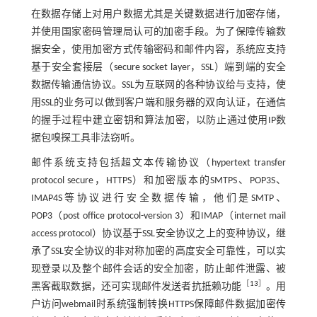
在数据存储上对用户数据尤其是关键数据进行加密存储，
并使用国家密码管理局认可的加密手段。为了保障传输数
据安全，使用加密方式传输密码和邮件内容，系统应支持
基于安全套接层（secure socket layer，SSL）端到端的安全
数据传输通信协议。SSL为互联网的各种协议给与支持，使
用SSL的业务可以做到客户端和服务器的双向认证，在通信
的握手过程中建立密钥和算法加密，以防止通过使用IP数
据包嗅探工具非法窃听。
邮件系统支持包括超文本传输协议（hypertext transfer
protocol secure，HTTPS）和加密版本的SMTPS、POP3S、
IMAP4S等协议进行安全数据传输，他们是SMTP、
POP3（post office protocol-version 3）和IMAP（internet mail
access protocol）协议基于SSL安全协议之上的变种协议，继
承了SSL安全协议的非对称加密的高度安全可靠性，可以实
现登录以及整个邮件会话的安全加密，防止邮件泄露、被
［
13
］
黑客截取数据，还可实现邮件发送者抗抵赖功能
。用
户访问webmail时系统强制转换HTTPS保障邮件数据加密传