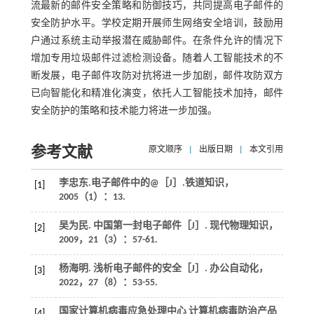
流最新的邮件安全策略和防御技巧，共同提高电子邮件的
安全防护水平。学校定期开展师生网络安全培训，鼓励用
户通过系统主动举报潜在威胁邮件。在条件允许的情况下
增加专用垃圾邮件过滤检测设备。随着人工智能技术的不
断发展，电子邮件攻防对抗将进一步加剧，邮件攻防双方
已向智能化和精准化演变，依托人工智能技术加持，邮件
安全防护的策略和技术能力将进一步加强。
参考文献
原文顺序
|
出版日期
|
本文引用
李忠东.电子邮件中的@［J］.
铁道知识
，
[1]
2005
（1）：13.
吴为民. 中国第一封电子邮件［J］.
现代物理知识
，
[2]
2009
，
21
（3）：57-61.
杨海明. 浅析电子邮件的安全［J］.
办公自动化
，
[3]
2022
，
27
（8）：53-55.
国家计算机病毒应急处理中心 计算机病毒防治产品
[4]