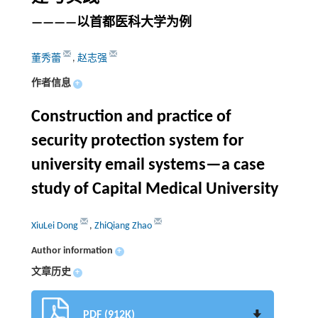
————以首都医科大学为例
董秀蕾
,
赵志强
作者信息
+
Construction and practice of
security protection system for
university email systems—a case
study of Capital Medical University
XiuLei Dong
,
ZhiQiang Zhao
Author information
+
文章历史
+
PDF (912K)