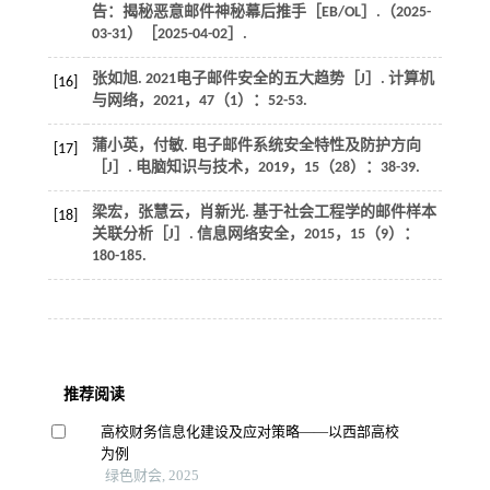
告：揭秘恶意邮件神秘幕后推手［EB/OL］.（2025-
03-31）［2025-04-02］.
张如旭. 2021电子邮件安全的五大趋势［J］.
计算机
[16]
与网络
，
2021
，
47
（1）：52-53.
蒲小英，付敏. 电子邮件系统安全特性及防护方向
[17]
［J］.
电脑知识与技术
，
2019
，
15
（28）：38-39.
梁宏，张慧云，肖新光. 基于社会工程学的邮件样本
[18]
关联分析［J］.
信息网络安全
，
2015
，
15
（9）：
180-185.