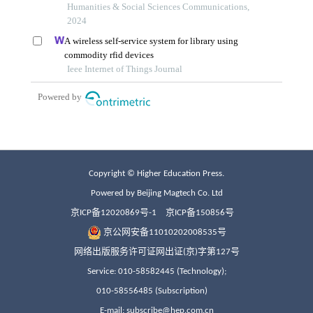
Copyright © Higher Education Press.
Powered by Beijing Magtech Co. Ltd
京ICP备12020869号-1
京ICP备150856号
京公网安备11010202008535号
网络出版服务许可证网出证(京)字第127号
Service: 010-58582445 (Technology);
010-58556485 (Subscription)
E-mail: subscribe@hep.com.cn