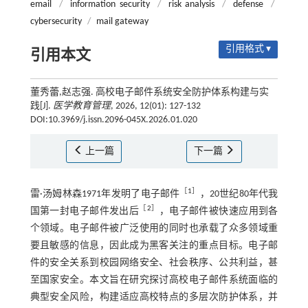
email
/
information security
/
risk analysis
/
defense
/
cybersecurity
/
mail gateway
引用格式 ▾
引用本文
董秀蕾,赵志强. 高校电子邮件系统安全防护体系构建与实
践[J].
医学教育管理
, 2026, 12(01): 127-132
DOI:10.3969/j.issn.2096-045X.2026.01.020
上一篇
下一篇
［
1
］
雷·汤姆林森1971年发明了电子邮件
，20世纪80年代我
［
2
］
国第一封电子邮件发出后
，电子邮件被快速应用到各
个领域。电子邮件被广泛使用的同时也承载了众多领域重
要且敏感的信息，因此成为黑客关注的重点目标。电子邮
件的安全关系到校园网络安全、社会秩序、公共利益，甚
至国家安全。本文旨在研究探讨高校电子邮件系统面临的
典型安全风险，构建适应高校特点的多层次防护体系，并