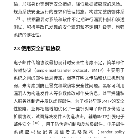
输，加强身份鉴别等安全措施，降低数据被窃取的风险。
规范系统安全运行的要求和管理措施，构建完整防御体系
［
9
］
。根据需要对系统和软件不定期进行漏洞扫描和渗透
测试，积极整改已发现的安全漏洞和不定期升级等，增强
系统的健壮性。
2.3 使用安全扩展协议
电子邮件传输协议最初设计时安全性考虑不足，简单邮件
传输协议（simple mail transfer protocol，SMTP）主要用于
系统之间的邮件信息传递，但存在明文传输和认证机制薄
弱，未考虑到防止冒充和欺骗等安全性问题。黑客可利用
漏洞人为构造发件人等参数修改邮件头信息，甚至搭建私
人服务器制造并发送虚假邮件。为了弥补早期SMTP的安全
性缺陷，业界相继增加优化了一些针对电子邮件身份验证
扩展协议，试图解决发件人伪造攻击，辅助SMTP加强电子
［
10
］
邮件安全
，用于防伪造机制和反垃圾邮件。电子邮件
系统应积极配置发信者策略架构（sender policy