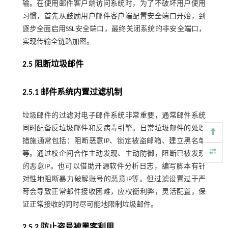
输。在使用邮件客户端访问系统时，为了不破坏用户使用
习惯，首先从鼓励用户邮件客户端配置安全端口开始，到
逐步全面启用SSL安全端口，最终关闭系统的非安全端口，
实现传输全链路加密。
2.5 阻断垃圾邮件
2.5.1 邮件系统内置过滤机制
垃圾邮件的过滤对电子邮件系统非常重要，通常邮件系统
同时配备反垃圾邮件和反病毒引擎。日常垃圾邮件的处理
措施通常包括：阻断恶意IP、锁定被盗邮箱、建立黑名单
等。通过校企间合作主动发现、主动防御，阻断已被发现
的恶意IP。也可以借助开源软件分析日志，编写脚本有针
对性地阻断暴力破解账号的恶意IP等。但过滤设置过于严
苛会导致正常邮件接收困难，应权衡利弊，灵活配置，保
证正常接收的同时尽可能地限制垃圾邮件。
2.5.2 防止盗号被黑客利用