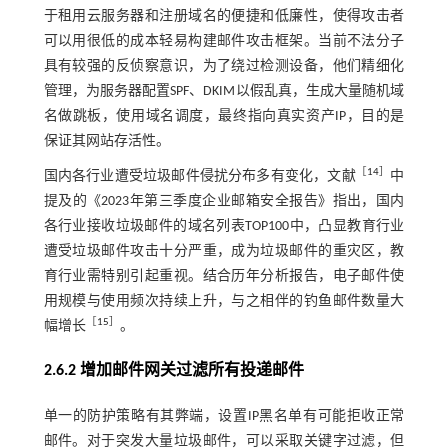
于租用云服务器和注册域名的便捷和低廉性，使得攻击者
可以用很低的成本轻易构建邮件攻击框架。当前不法分子
具有较强的反侦察意识，为了绕过检测设备，他们精细化
管理，为服务器配置SPF、DKIM以假乱真，生成大量随机域
名做跳板，使用域名调度，最终指向真实资产IP，目的是
保证其网站存活性。
［
14
］
国内各行业遭受垃圾邮件侵扰分布多有变化，文献
中
提及的《2023年第三季度企业邮箱安全报告》指出，国内
各行业接收垃圾邮件的域名列表TOP100中，凸显教育行业
遭受垃圾邮件攻击十分严重，成为垃圾邮件的重灾区，教
育行业需特别引起重视。结合历年分析报告，电子邮件使
用规模与使用频次持续上升，与之相伴的钓鱼邮件数量大
［
15
］
幅增长
。
2.6.2 增加邮件网关过滤所有投递邮件
单一的防护策略有其弊端，设置IP黑名单有可能拒收正常
邮件。对于突发大量垃圾邮件，可以采取关键字过滤，但