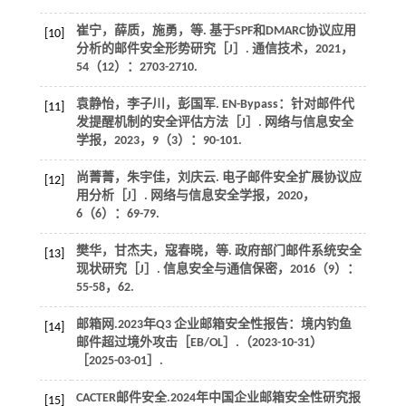
崔宁，薛质，施勇，
等
. 基于SPF和DMARC协议应用
[10]
分析的邮件安全形势研究［J］.
通信技术
，
2021
，
54
（12）：2703-2710.
袁静怡，李子川，彭国军. EN-Bypass：针对邮件代
[11]
发提醒机制的安全评估方法［J］.
网络与信息安全
学报
，
2023
，
9
（3）：90-101.
尚菁菁，朱宇佳，刘庆云. 电子邮件安全扩展协议应
[12]
用分析［J］.
网络与信息安全学报
，
2020
，
6
（6）：69-79.
樊华，甘杰夫，寇春晓，
等
. 政府部门邮件系统安全
[13]
现状研究［J］.
信息安全与通信保密
，
2016
（9）：
55-58，62.
邮箱网.
2023
年Q3 企业邮箱安全性报告：境内钓鱼
[14]
邮件超过境外攻击［EB/OL］.（2023-10-31）
［2025-03-01］.
CACTER邮件安全.2024年中国企业邮箱安全性研究报
[15]