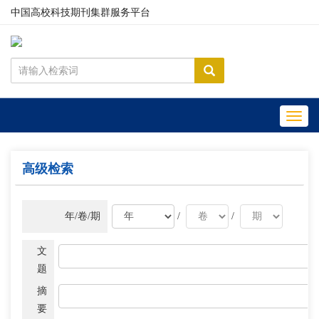
中国高校科技期刊集群服务平台
Toggl
navig
高级检索
年/卷/期
/
/
文
题
摘
要