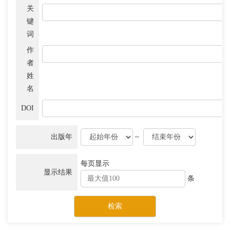
关
键
词
作
者
姓
名
DOI
出版年
~
每页显示
显示结果
条