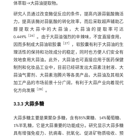
体萃取→大蒜油提取物。
研究人员通过改变酶促反应的条件，提高内源蒜氨酸酶活
力，提高该酶对蒜氨酸的转化效率，而后采取超声辅助乙
醇提取大蒜中的大蒜油，大蒜油的提取率可达
［
26
］
0.449%
。由于大蒜油强烈的辛辣味，不宜直接食用，
［
27
］
因而多制成大蒜油软胶囊
，软胶囊有利于大蒜油的生
理活性的保持和功效成分的稳定，同时也方便人们安全有
效地食用大蒜油。此外，大蒜油也可直接应用于医药保健
制剂和化妆品工业中，目前已经研发出大蒜素注射液、大
蒜油气雾剂、大蒜素泡腾片等各类产品，大蒜油及其相关
加工产品的市场前景十分广阔，有利于大蒜产业向着现代
［
28
］
化方向发展
。
3.3.3 大蒜多糖
大蒜多糖主要是果聚杂多糖，含有85%果糖、14%葡萄糖、
1%半乳糖，它是大蒜重要的功能成分。研究显示大蒜多糖
具有增强免疫力、抗病毒、抗氧化、促进矿物质吸收、预