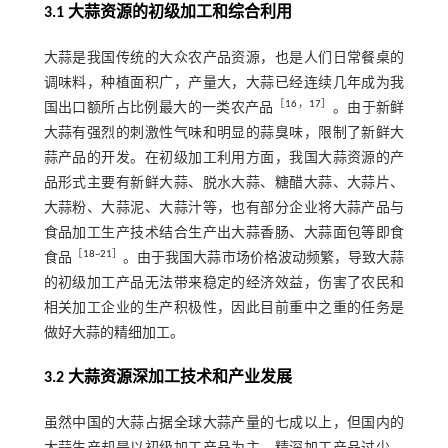
3.1 大蒜资源的初级加工和综合利用
大蒜是我国传统的大众农产品资源，也是人们日常餐桌的
调味料，种植面积广，产量大，大蒜已经连续几年成为我
［
16
，
17
］
国出口额所占比例最大的一类农产品
。由于新鲜
大蒜有强烈的刺激性气味和明显的蒜臭味，限制了新鲜大
蒜产品的开发。在初级加工利用方面，我国大蒜资源的产
品形式主要有新鲜大蒜、脱水大蒜、糖醋大蒜、大蒜片、
大蒜粉、大蒜泥、大蒜汁等，也有部分企业将大蒜产品与
食品加工生产技术结合生产出大蒜香肠、大蒜面包等即食
［
18
~
21
］
食品
。由于我国大蒜市场价格波动频繁，导致大蒜
的初级加工产品无法带来稳定的经济效益，伤害了农民和
相关加工企业的生产积极性，因此目前重中之重的任务是
做好大蒜的精细加工。
3.2 大蒜资源深加工技术和产业发展
虽然中国的大蒜占据全球大蒜产量的七成以上，但国内的