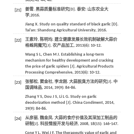
38
(4):42⁃44, 48.
姜雪. 黑蒜质量标准研究[D]. 泰安: 山东农业大
[21]
学,
2016
.
Jiang
X
. Study on quality standard of black garlic [D].
Tai’an: Shandong Agricultural University,
2016
.
王素玲, 陈明均. 建立健康发展长效机制破解大蒜价
[22]
格蛛网魔咒[J].
农产品加工
,
2013
(6): 10⁃12.
Wang
S L
,
Chen
M J
. Establishing a long⁃term
mechanism for healthy development and cracking
the price of garlic spiders [J].
Agricultural Products
Processing Comprehensive
,
2013
(6): 10⁃12.
张郁松, 窦金社, 李龙刚. 大蒜脱臭方法的研究[J].
中
[23]
国调味品
,
2014
,
39
(9): 84⁃86.
Zhang
Y S
,
Dou
J S
,
Li
L G
. Study on garlic
deodorization method [J].
China Condiment
,
2014
,
39
(9): 84⁃86.
从彦丽, 魏金凤. 大蒜的食疗价值及其深加工制品的
[24]
研制[J].
科技情报开发与经济
,
2008
,
18
(15): 146⁃147.
Cong
Y L
,
Wei
J F
. The therapeutic value of garlic and