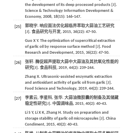
the development of its deep processed products [J].
Science & Technology Information Development &
Economy
,
2008
,
18
(15): 146⁃147.
郭晓宇. 响应面法优化超临界萃取大蒜油工艺研究
[25]
[J].
食品研究与开发
,
2015
,
36
(22): 47⁃50.
Guo
X Y
. The optimization of supercritical extraction
of garlic oil by response surface method [J].
Food
Research and Development
,
2015
,
36
(22): 47⁃50.
张轩. 酶促超声提取大蒜中大蒜油及其抗氧化性能的
[26]
研究[J].
食品科技
,
2019
,
44
(2): 239⁃244.
Zhang
X
. Ultrasonic⁃assisted enzymatic extraction
and antioxidant activity of garlic oil from garlic [J].
Food Science and Technology
,
2019
,
44
(2): 239⁃244.
李素云, 李星科, 张华. 大蒜油微胶囊的制备及其储藏
[27]
稳定性研究[J].
中国调味品
,
2015
,
40
(2): 40⁃43.
Li
S Y
,
Li
X K
,
Zhang
H
. Study on preparation and
storage stability of garlic oil microcapsules [J].
China
Condiment
,
2015
,
40
(2): 40⁃43.