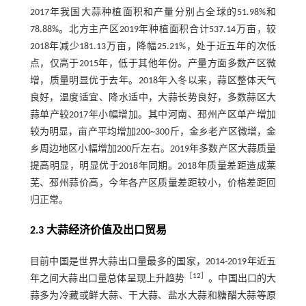
2017年我国大蒜种植面积和产量分别占全球的51.98%和
78.88%。北方主产区2019年种植面积合计537.14万亩，较
2018年减少181.13万亩，降幅25.21%，处于近五年的次低
点，仅高于2015年，低于其他年份。产量方面多数产区微
增，质量明显优于去年。2018年入冬以来，蒜区整体天气
良好，温度适宜、降水适中，大蒜长势良好，多数蒜区大
蒜单产较2017年小幅增加。其中河南、邳州产区单产增加
较为明显，亩产平均增加200~300斤，金乡老产区微增，金
乡周边地区小幅增加200斤左右。2019年多数产区大蒜质量
提高明显，明显优于2018年同期。2018年质量差距造成莱
芜、邳州蒜价高，今年各产区质量差距较小，价格差距回
归正常。
2.3 大蒜经济价值及出口贸易
目前中国是世界大蒜出口量最多的国家，2014-2019年近五
［
12
］
年之间大蒜出口量总体呈现上升趋势
。中国出口的大
蒜多为冷藏或鲜大蒜、干大蒜、盐水大蒜和糖醋大蒜等原