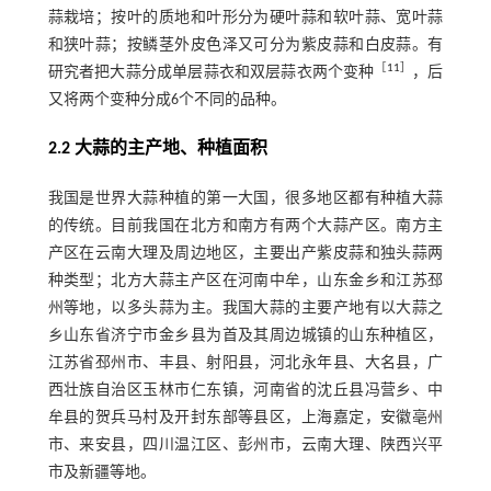
蒜栽培；按叶的质地和叶形分为硬叶蒜和软叶蒜、宽叶蒜
和狭叶蒜；按鳞茎外皮色泽又可分为紫皮蒜和白皮蒜。有
［
11
］
研究者把大蒜分成单层蒜衣和双层蒜衣两个变种
，后
又将两个变种分成6个不同的品种。
2.2 大蒜的主产地、种植面积
我国是世界大蒜种植的第一大国，很多地区都有种植大蒜
的传统。目前我国在北方和南方有两个大蒜产区。南方主
产区在云南大理及周边地区，主要出产紫皮蒜和独头蒜两
种类型；北方大蒜主产区在河南中牟，山东金乡和江苏邳
州等地，以多头蒜为主。我国大蒜的主要产地有以大蒜之
乡山东省济宁市金乡县为首及其周边城镇的山东种植区，
江苏省邳州市、丰县、射阳县，河北永年县、大名县，广
西壮族自治区玉林市仁东镇，河南省的沈丘县冯营乡、中
牟县的贺兵马村及开封东部等县区，上海嘉定，安徽亳州
市、来安县，四川温江区、彭州市，云南大理、陕西兴平
市及新疆等地。