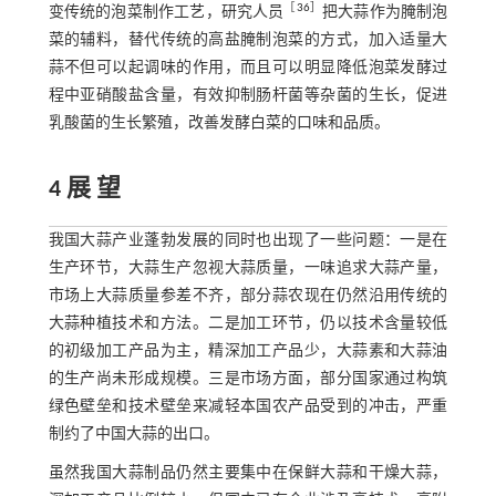
［
36
］
变传统的泡菜制作工艺，研究人员
把大蒜作为腌制泡
菜的辅料，替代传统的高盐腌制泡菜的方式，加入适量大
蒜不但可以起调味的作用，而且可以明显降低泡菜发酵过
程中亚硝酸盐含量，有效抑制肠杆菌等杂菌的生长，促进
乳酸菌的生长繁殖，改善发酵白菜的口味和品质。
4 展 望
我国大蒜产业蓬勃发展的同时也出现了一些问题：一是在
生产环节，大蒜生产忽视大蒜质量，一味追求大蒜产量，
市场上大蒜质量参差不齐，部分蒜农现在仍然沿用传统的
大蒜种植技术和方法。二是加工环节，仍以技术含量较低
的初级加工产品为主，精深加工产品少，大蒜素和大蒜油
的生产尚未形成规模。三是市场方面，部分国家通过构筑
绿色壁垒和技术壁垒来减轻本国农产品受到的冲击，严重
制约了中国大蒜的出口。
虽然我国大蒜制品仍然主要集中在保鲜大蒜和干燥大蒜，