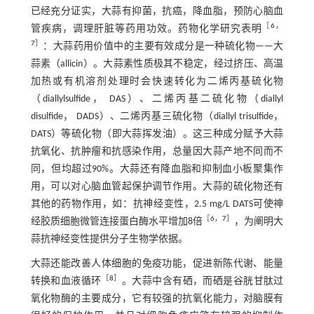
已经充分证实，大蒜有抑菌，抗癌，降血脂，预防心脑血
［
6
，
管疾病，调理肝脏等药用功效。药物化学研究表明
7
］
：大蒜药用价值中的主要有效成分是一种硫化物——大
蒜素（allicin）。大蒜素性质极其不稳定，经过挤压、高温
加热或有机溶剂处理时会快速转化为二烯丙基硫化物
（diallylsulfide， DAS）、二烯丙基二硫化物（diallyl
disulfide， DADS）、二烯丙基三硫化物（diallyl trisulfide，
DATS）等硫化物（即大蒜挥发油）。这三种成分赋予大蒜
抗氧化、抗肿瘤和抗感染作用，总量因大蒜产地不同而不
同，但均超过90%。大蒜还有降血脂和抑制血小板聚集作
用，可以对心脑血管起保护调节作用。大蒜的硫化物还有
其他的药物作用，如：抗神经变性，2.5 mg/L DATS可使神
［
6
，
7
］
经胶质细胞微管连接蛋白酶水平增加8倍
，为阐明大
蒜抗神经变性提供分子生物学依据。
大蒜还能改善人体细胞的免疫功能，促进新陈代谢、能量
［
8
］
转换和血液循环
。大蒜中含有硒，而硒是谷胱甘肽过
氧化物酶的主要成分，它有较强的抗氧化能力，对脑膜有