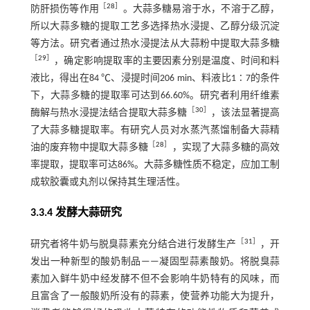
［
28
］
防肝损伤等作用
。大蒜多糖易溶于水，不溶于乙醇，
所以大蒜多糖的提取工艺多选择热水浸提、乙醇分级沉淀
等方法。研究者通过热水浸提法从大蒜粉中提取大蒜多糖
［
29
］
，确定影响提取率的主要因素分别是温度、时间和料
液比，得出在84 ℃、浸提时间206 min、料液比1∶7的条件
下，大蒜多糖的提取率可达到66.60%。研究者利用纤维素
［
30
］
酶解与热水浸提法结合提取大蒜多糖
，该法显著提高
了大蒜多糖提取率。有研究人员对水蒸汽蒸馏制备大蒜精
［
28
］
油的废弃物中提取大蒜多糖
，实现了大蒜多糖的高效
率提取，提取率可达86%。大蒜多糖性质不稳定，应加工制
成软胶囊或丸剂以保持其生理活性。
3.3.4 发酵大蒜研究
［
31
］
研究者将牛奶与脱臭蒜素充分结合进行发酵生产
，开
发出一种新型的酸奶制品——凝固型蒜素酸奶。将脱臭蒜
素加入鲜牛奶中经发酵不但不会影响牛奶特有的风味，而
且富含了一般酸奶所没有的蒜素，使营养功能大为提升，