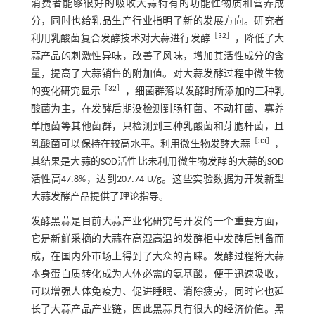
消费者能够很好的吸收大蒜特有的功能性物质和营养成
分，同时也给乳品生产行业指明了新的发展方向。研究者
［
32
］
利用乳酸菌复合发酵技术对大蒜进行发酵
，降低了大
蒜产品的刺激性异味，改善了风味，增加其活性成分的含
量，提高了大蒜销售的附加值。对大蒜发酵过程中微生物
［
32
］
的变化研究显示
，细菌群落以发酵时所添加的三种乳
酸菌为主，在发酵后期没检测到肠杆菌、不动杆菌、寡养
单胞菌等其他菌群，只检测到三种乳酸菌和芽胞杆菌，且
［
33
］
乳酸菌可以保持在较高水平。利用微生物发酵大蒜
，
其结果是大蒜的SOD活性比未利用微生物发酵的大蒜的SOD
活性高47.8%，达到207.74 U/g。这些实验数据为开发新型
大蒜发酵产品提供了理论指导。
发酵黑蒜是目前大蒜产业化研究与开发的一个重要方面，
它是新鲜采摘的大蒜在高湿高温的发酵柜中发酵后制备而
成，在国内外市场上得到了大众的青睐。发酵过程将大蒜
本身蛋白质转化成为人体必需的氨基酸，便于迅速吸收，
可以增强人体免疫力、促进睡眠、消除疲劳，同时它也延
长了大蒜产品产业链，因此黑蒜具有很大的经济价值。黑