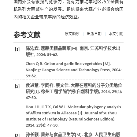
国内外会有很强的竞争力，能有力推动本地区乃至全国有
机系列大蒜酱生产的发展。相信将来大蒜产业必将会给国
内的相关企业带来丰厚的经济效益。
参考文献
原文顺序
|
出版日期
|
本文引用
陈沁宾.
葱蒜类精品蔬菜
[M]. 南京: 江苏科学技术出
[1]
版社,
2004
: 59⁃62.
Chen
Q B
.
Onion and garlic fine vegetables
[M].
Nanjing: Jiangsu Science and Technology Press,
2004
:
59⁃62.
侯进慧, 李同祥, 蔡文佳. 大蒜在葱科的分子分类地位
[2]
研究[J].
徐州工程学院学报(自然科学版)
,
2014
,
29
(4):
47⁃50.
Hou
J H
,
Li
T X
,
Cai
W J
. Molecular phylogeny analysis
of
Allium sativum
in Alliaceae [J].
Journal of xuzhou
Institute of Technology (Natural Sciences Edition)
,
2014
,
29
(4): 47⁃50.
孙长颢.
营养与食品卫生学
[M]. 北京: 人民卫生出版
[3]