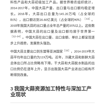
料性产品和大蒜初级加工产品。据世界粮农组织统计，
2014-2017年，中国大蒜产量、出口量与出口额均稳定增
长。2016年，大蒜出口总量为145.20万吨（占全球的
［
13
］
81%），出口额达到20.60亿美元（占全球的90%）
。
2018年我国大蒜的出口量占全年总产量的35%以上。这些数
据表明，中国大蒜的出口量及出口额均居于世界第一
［
12
~
14
］
。中国大蒜在出口量、出口金额、单价上都呈现逐
步上升趋势，发展势头强劲。
［
15
］
中国大蒜主要出口到东盟等亚洲国家
，2014-2019年大
蒜平均年出口量约为119万吨。近年，冷藏大蒜和新鲜大蒜
总体出口所占比例略有下降，干大蒜和大蒜脱水制品的出
口比例仍在逐年上升，显示出我国大蒜产业进出口结构不
断得到改善。
3 我国大蒜资源加工特性与深加工产
业现状