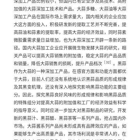
深加工产品比例较小，但国内已有企业涉及高技术、高附
加值的大蒜深加工技术和产品。大蒜多糖、大蒜油等大蒜
深加工产品在国际市场上需求量大，国内相关的企业应加
大这方面的投入，积极研发新的提取工艺并不断完善，提
高蒜油和蒜素的提取率，提高大蒜的经济效益，同时蒜素
微胶囊需求量日益增加，也为大蒜深加工开辟一条新的路
径。国内大蒜加工企业应开展微生物发酵大蒜的研究，相
关产品可以提高大蒜销售的附加值，稳定大蒜的产品品质
［
32
］
和销量，降低大蒜销售的损耗，提升产品档次
。黑蒜
作为大蒜的一种深加工产品，在感官方面和功能方面都优
于大蒜，目前人们还没有系统地认识黑蒜品质的形成规律
及其黑变机理，还没有深入地探究影响黑蒜功能的主要组
分。因此，探究黑蒜良好风味的形成规律和影响黑蒜品质
的特殊组分对提高大蒜的附加值和工厂的经济效益有科学
的指导意义。同时应进一步加大对黑蒜制品的研究，开发
新的黑蒜汁、黑蒜醋、黑蒜茶等一系列产品，抢占国内外
市场。大蒜酱系列产品尚未形成具有品牌效应的产品，如
果能够生产出高质量产品，其市场利润是非常诱人的，在