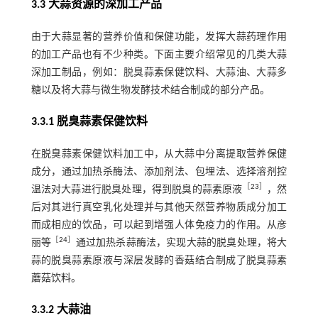
3.3 大蒜资源的深加工产品
由于大蒜显著的营养价值和保健功能，发挥大蒜药理作用
的加工产品也有不少种类。下面主要介绍常见的几类大蒜
深加工制品，例如：脱臭蒜素保健饮料、大蒜油、大蒜多
糖以及将大蒜与微生物发酵技术结合制成的部分产品。
3.3.1 脱臭蒜素保健饮料
在脱臭蒜素保健饮料加工中，从大蒜中分离提取营养保健
成分，通过加热杀酶法、添加剂法、包埋法、选择溶剂控
［
23
］
温法对大蒜进行脱臭处理，得到脱臭的蒜素原液
，然
后对其进行真空乳化处理并与其他天然营养物质成分加工
而成相应的饮品，可以起到增强人体免疫力的作用。从彦
［
24
］
丽等
通过加热杀蒜酶法，实现大蒜的脱臭处理，将大
蒜的脱臭蒜素原液与深层发酵的香菇结合制成了脱臭蒜素
蘑菇饮料。
3.3.2 大蒜油