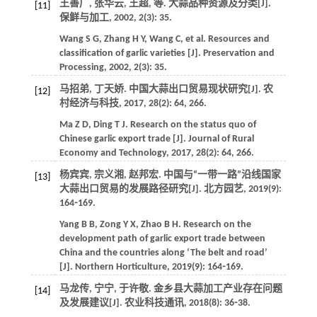
王善广, 张华云, 王超,
等
. 大蒜品种资源及分类[J].
[11]
保鲜与加工
,
2002
,
2
(3): 35.
Wang
S G
,
Zhang
H Y
,
Wang
C
,
et al
. Resources and
classification of garlic varieties [J].
Preservation and
Processing
,
2002
,
2
(3): 35.
马招弟, 丁天娇. 中国大蒜出口贸易现状研究[J].
农
[12]
村经济与科技
,
2017
,
28
(2): 64, 266.
Ma
Z D
,
Ding
T J
. Research on the status quo of
Chinese garlic export trade [J].
Journal of Rural
Economy and Technology
,
2017
,
28
(2): 64, 266.
杨宾宾, 宗义湘, 赵邦宏. 中国与“一带一路”沿线国家
[13]
大蒜出口贸易的发展路径研究[J].
北方园艺
,
2019
(9):
164⁃169.
Yang
B B
,
Zong
Y X
,
Zhao
B H
. Research on the
development path of garlic export trade between
China and the countries along ‘The belt and road’
[J].
Northern Horticulture
,
2019
(9): 164⁃169.
马龙传, 宁宁, 于许敬. 金乡县大蒜加工产业存在问题
[14]
及发展建议[J].
农业科技通讯
,
2018
(8): 36⁃38.