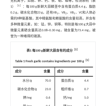
无机离子，如钠、钾、钙、铁、硒、磷等。检测表明（
表
［
5
］
1
）
：每100 g新鲜大蒜鳞茎中含有蛋白质4.4 g，脂肪
0.2 g，碳水化合物23 g，还有VB
、VB
、VB
、VC和人体必
1
2
5
需的8种氨基酸，其中精氨酸和赖氨酸的含量较高，并含有
多种微量元素，如：锰，锌，铜等，特别是每100 g大蒜中
微量元素硒含量高达0.08~0.30 mg，锗含量为73.4 mg，被
誉为一种难得的锗源。
［
5
］
表1 每100 g新鲜大蒜含有的成分
［
5
］
Table 1 Fresh garlic contains ingredients per 100 g
成分
含量
成分
含量
水分/g
70.0
蛋白质/g
4.4
碳水化合物/g
23.0
粗纤维/g
0.7
钾/mg
0.6
钙/mg
5.0