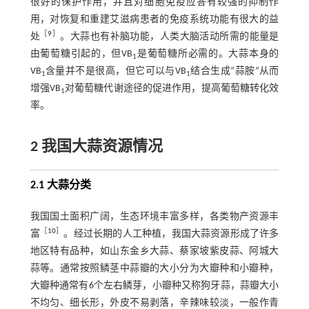
很好的保护作用，并且对细胞免疫应答有较强的抑制作
用，对恢复和重建艾滋病患者的免疫系统功能有很大的益
［
9
］
处
。大蒜也有补脑功能，人类大脑活动所需的能量是
由葡萄糖引起的，但VB
是葡萄糖所必需的。大蒜本身的
1
VB
含量并不是很高，但它可以与VB
结合生成“蒜胺”从而
1
1
增强VB
对葡萄糖代谢途径的促进作用，提高葡萄糖转化效
1
率。
2 我国大蒜资源情况
2.1 大蒜分类
我国国土面积广阔，生态环境丰富多样，各类物产资源丰
［
10
］
富
。经过长期的人工种植，我国大蒜资源形成了许多
地区特有品种，如山东金乡大蒜、蔡家坡紫皮蒜、阿城大
蒜等。通常按照鳞茎中蒜瓣的大小分为大瓣种和小瓣种，
大瓣种通常有6个左右鳞芽，小瓣种又称狗牙蒜，蒜瓣大小
不均匀、细长形，外皮不易剥落，辛辣味较淡，一般作青