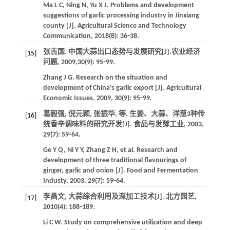
Ma
L C
,
Ning
N
,
Yu
X J
. Problems and development
suggestions of garlic processing industry in Jinxiang
county [J].
Agricultural Science and Technology
Communication
,
2018
(8): 36⁃38.
张吉国. 中国大蒜出口态势与发展研究[J].
农业经济
[15]
问题
,
2009
,
30
(9): 95⁃99.
Zhang
J G
. Research on the situation and
development of China’s garlic export [J].
Agricultural
Economic Issues
,
2009
,
30
(9): 95⁃99.
葛毅强, 倪元颖, 张振华,
等
. 生姜、大蒜、洋葱3种传
[16]
统香辛调味料的研究开发[J].
食品与发酵工业
,
2003
,
29
(7): 59⁃64.
Ge
Y Q
,
Ni
Y Y
,
Zhang
Z H
,
et al
. Research and
development of three traditional flavourings of
ginger, garlic and onion [J].
Food and Fermentation
Industy
,
2003
,
29
(7): 59⁃64.
李昌文, 大蒜综合利用及深加工技术[J].
北方园艺
,
[17]
2010
(4): 188⁃189.
Li
C W
. Study on comprehensive utilization and deep