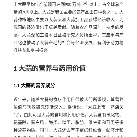
［
4
］
土大蒜平均年产量现可达到900 万吨
以上，占全球总产
量的70%以上。大蒜是我国主要的农产品出口种类之一。大
蒜种植地区主要以大蒜头和大蒜加工品获得经济收入，为
我国的经济做出了卓越贡献。随着农产品深加工技术的发
展，大蒜深加工技术日益被研究人员所重视，其应用与产
业化也推动了大蒜产地的社会与经济发展，有利于助力精
准扶贫和乡村振兴。
1 大蒜的营养与药用价值
1.1 大蒜的营养成分
近年来，随着大蒜的食疗作用日益被人们所重视，其营养
价值与功效研究逐渐深入。俗话说：“大蒜上市，药店关
门”，由此可见大蒜的食用和药用价值。大蒜含有硫化物、
氨基酸、蛋白质、酶类、糖类、脂肪、维生素和苷类等多
种营养物质。同时，大蒜还含有丰富的纤维素、黏液汁和