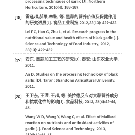
processing techniques of garilic [J].
Northern
Horticulture
,
2010
(4): 188⁃189.
雷逢超,郝果,朱黎,
等
. 黑蒜的营养价值及保健作用
[18]
的研究进展[J].
食品工业科技
,
2012
,
33
(13): 429⁃432.
Lei
F C
,
Hao
G
,
Zhu
L
,
et al
. Research progress in the
nutritional value and health effects of black garlic [J].
Science and Technology of Food Industry
,
2012
,
33
(13): 429⁃432.
安东. 黑蒜加工工艺的研究[D]. 泰安: 山东农业大学,
[19]
2011
.
An
D
. Studies on the processing technology of black
garlic [D]. Tai’an: Shandong Agricultural University,
2011
.
王卫东, 王滢, 王超,
等
. 美拉德反应对大蒜营养成分
[20]
和抗氧化性的影响[J].
食品科技
,
2013
,
38
(4):42⁃44,
48.
Wang
W D
,
Wang
Y
,
Wang
C
,
et al
. Effect of Maillard
reaction on nutrients and antioxidant activities of
garlic [J].
Food Science and Technology
,
2013
,