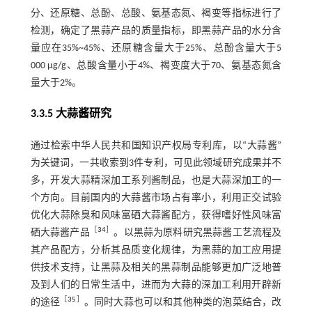
分、还原糖、总酚、总酸、氨基态氮、褐变等指标进行了
检测，确定了黑蒜产品的质量指标，即黑蒜产品的水分含
量应在35%~45%、还原糖含量大于25%、总酚含量大于5
000 μg/g、总酸含量小于4%、褐变度大于70、氨基态氮含
量大于2%。
3.3.5 大蒜酱研究
通过检索中华人民共和国知识产权局专利库，以“大蒜酱”
为关键词，一共收索到3件专利，可见此领域研究成果并不
多，开发大蒜精深加工系列酱制品，也是大蒜深加工的一
个方向。目前国内的大蒜酱市场占有率小，利用正交试验
优化大蒜除臭和风味富硒大蒜酱配方，获得嗜好性风味富
［
34
］
硒大蒜酱产品
。以黑蒜为原料研究黑蒜酱工艺流程及
其产品配方，分析其品质变化规律，为黑蒜的加工应用提
供技术支持，让黑蒜及相关的黑蒜制品能够更加广泛地普
及到人们的日常生活中，进而为大蒜的深加工利用开辟新
［
35
］
的途径
。同时大蒜也可以和其他种类的泡菜结合，改