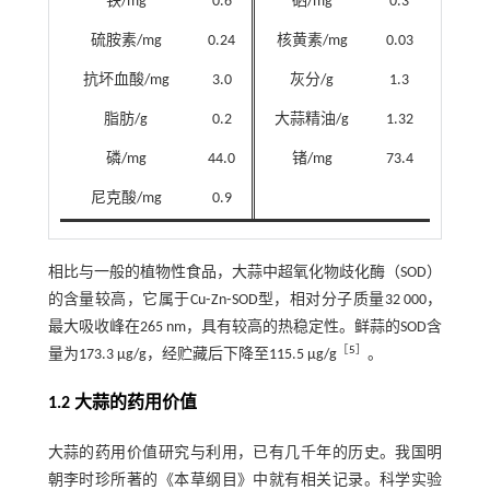
铁/mg
0.6
硒/mg
0.3
硫胺素/mg
0.24
核黄素/mg
0.03
抗坏血酸/mg
3.0
灰分/g
1.3
脂肪/g
0.2
大蒜精油/g
1.32
磷/mg
44.0
锗/mg
73.4
尼克酸/mg
0.9
相比与一般的植物性食品，大蒜中超氧化物歧化酶（SOD）
的含量较高，它属于Cu⁃Zn⁃SOD型，相对分子质量32 000，
最大吸收峰在265 nm，具有较高的热稳定性。鲜蒜的SOD含
［
5
］
量为173.3 μg/g，经贮藏后下降至115.5 μg/g
。
1.2 大蒜的药用价值
大蒜的药用价值研究与利用，已有几千年的历史。我国明
朝李时珍所著的《本草纲目》中就有相关记录。科学实验