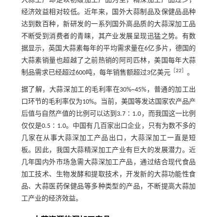
大蒜生产却是以初级加工产品为主，精深加工产品过少，
经济效益相对较低。近年来，国外大蒜制品及保健品品种
达到数百种，新研发的一系列国外高品质的大蒜深加工品
不断受到消费者的青睐，其产业发展呈现迅猛之势。有数
据显示，英国大蒜素每年的平均需求量在6亿多片，德国的
大蒜素销量也超越了之前热销的阿司匹林，美国每年大蒜
［
22
］
制品需求已经超过600吨，每年销售额超过3亿美元
。
据了解，大蒜深加工的毛利率在30%~45%，普通的加工出
口环节的毛利率仅为10%。当前，美国等发达国家农产品产
后值与自然产值的比例可以达到3.7∶1.0，而我国这一比例
仅仅是0.5∶1.0。中国有几百家出口企业，只有为数不多的
几家在从事大蒜深加工产品出口，大蒜深加工一直是短
板。因此，我国大蒜精深加工产业有巨大的发展潜力。近
几年国内外市场急需大蒜深加工产品，通过结合现代食品
加工技术、生物发酵和提取技术，开发新的大蒜功能性食
品、大蒜医药保健品等多种类型的产品，不断提高大蒜加
工产业的经济效益。