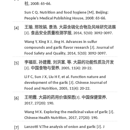
社,
2008
: 65⁃66.
Sun
C Q
.
Nutrition and food hygiene
[M]. Beijing:
People’s Medical Publishing House,
2008
: 65⁃66.
王瑜, 邢效娟, 景浩. 大蒜含硫化合物及风味研究进展
[4]
[J].
食品安全质量检测学报
,
2014
,
5
(10): 3092⁃3097.
Wang
Y
,
Xing
X J
,
Jing
H
. Advances in sulfur
compounds and garlic flavor research [J].
Journal of
Food Safety and Quality
,
2014
,
5
(10): 3092⁃3097.
李福臣, 孙建霞, 刘洪富,
等
. 大蒜的功能性质及开发
[5]
[J].
中国食物与营养
,
2005
,
11
(4): 20⁃22.
Li
F C
,
Sun
J X
,
Liu
H F
,
et al
. Function nature and
development of the garlic [J].
Chinese Journal of
Food and Nutrition
,
2005
,
11
(4): 20⁃22.
王明霞. 大蒜的药用价值探悉[J].
中国保健营养
,
[6]
2017
,
27
(20): 190.
Wang
M X
. Exploring the medicinal value of garlic [J].
Chinese Health Nutrition
,
2017
,
27
(20): 190.
Lanzotti
V
.The analysis of onion and garlic [J].
J
[7]