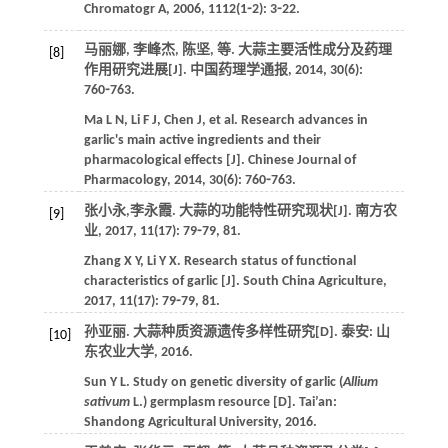
Chromatogr A
,
2006
, 1112(
1
⁃2): 3⁃22.
马丽娜, 李峰杰, 陈坚,
等
. 大蒜主要活性成分及药理
[8]
作用研究进展[J].
中国药理学通报
,
2014
,
30
(6):
760⁃763.
Ma
L N
,
Li
F J
,
Chen
J
,
et al
. Research advances in
garlic's main active ingredients and their
pharmacological effects [J].
Chinese Journal of
Pharmacology
,
2014
,
30
(6): 760⁃763.
张小永,李永霞. 大蒜的功能特性研究现状[J].
南方农
[9]
业
,
2017
,
11
(17): 79⁃79, 81.
Zhang
X Y
,
Li
Y X
. Research status of functional
characteristics of garlic [J].
South China Agriculture
,
2017
,
11
(17): 79⁃79, 81.
孙亚丽. 大蒜种质资源遗传多样性研究[D]. 泰安: 山
[10]
东农业大学,
2016
.
Sun
Y L
. Study on genetic diversity of garlic (
Allium
sativum
L.) germplasm resource [D]. Tai’an:
Shandong Agricultural University,
2016
.