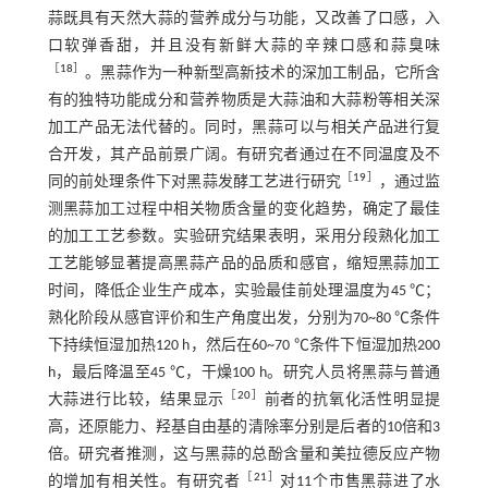
蒜既具有天然大蒜的营养成分与功能，又改善了口感，入
口软弹香甜，并且没有新鲜大蒜的辛辣口感和蒜臭味
［
18
］
。黑蒜作为一种新型高新技术的深加工制品，它所含
有的独特功能成分和营养物质是大蒜油和大蒜粉等相关深
加工产品无法代替的。同时，黑蒜可以与相关产品进行复
合开发，其产品前景广阔。有研究者通过在不同温度及不
［
19
］
同的前处理条件下对黑蒜发酵工艺进行研究
，通过监
测黑蒜加工过程中相关物质含量的变化趋势，确定了最佳
的加工工艺参数。实验研究结果表明，采用分段熟化加工
工艺能够显著提高黑蒜产品的品质和感官，缩短黑蒜加工
时间，降低企业生产成本，实验最佳前处理温度为45 ℃；
熟化阶段从感官评价和生产角度出发，分别为70~80 ℃条件
下持续恒湿加热120 h，然后在60~70 ℃条件下恒湿加热200
h，最后降温至45 ℃，干燥100 h。研究人员将黑蒜与普通
［
20
］
大蒜进行比较，结果显示
前者的抗氧化活性明显提
高，还原能力、羟基自由基的清除率分别是后者的10倍和3
倍。研究者推测，这与黑蒜的总酚含量和美拉德反应产物
［
21
］
的增加有相关性。有研究者
对11个市售黑蒜进了水