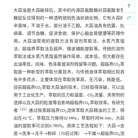
大蒜油是大蒜破碎后，其中的内源蒜氨酸酶对蒜氨酸发生
酶促反应得到的一种透明琥珀色油状硫化物，它有大蒜的
辛臭味，不溶于水，部分溶于乙醇。大蒜油具有抗菌、抗
病毒、调节血糖、促进食欲、保护心脑血管健康等药理作
用。大蒜油常用的提取方法有溶剂萃取法、水蒸汽蒸馏
法、超临界萃取法及超声、微波辅助提取等。传统的溶剂
萃取法或水蒸汽蒸馏虽然操作简单、成本低，但大都存在
出油率低，风味、色泽差或溶剂残留等问题。超临界CO
萃
2
取是一种新型的萃取分离技术，与传统液体萃取相比较具
有许多优点，主要体现在萃取效率高，无污染，耗能低。
目前超临界CO
萃取大蒜油的技术，已经取得突破，可以运
2
用于工业化生产。萃取的压力和温度、CO
流量、夹带剂的
2
选择以及大蒜的粒度等会影响超临界CO
萃取效率。有研究
2
［
25
］
者
通过探索超临界CO
流体萃取大蒜精油的工艺，得
2
出在41 ℃，萃取压力保持32 MPa，萃取时间96 min，大蒜
油的提取率可达到0.785%。具体工艺流程如下：大蒜→去
皮→洗净→冻干→粉碎（70目过筛） →干燥→超临界CO
流
2