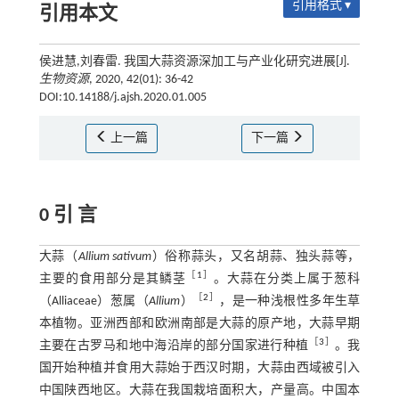
引用格式 ▾
引用本文
侯进慧,刘春雷. 我国大蒜资源深加工与产业化研究进展[J].
生物资源
, 2020, 42(01): 36-42
DOI:10.14188/j.ajsh.2020.01.005
上一篇
下一篇
0 引 言
大蒜（
Allium sativum
）俗称蒜头，又名胡蒜、独头蒜等，
［
1
］
主要的食用部分是其鳞茎
。大蒜在分类上属于葱科
［
2
］
（Alliaceae）葱属（
Allium
）
，是一种浅根性多年生草
本植物。亚洲西部和欧洲南部是大蒜的原产地，大蒜早期
［
3
］
主要在古罗马和地中海沿岸的部分国家进行种植
。我
国开始种植并食用大蒜始于西汉时期，大蒜由西域被引入
中国陕西地区。大蒜在我国栽培面积大，产量高。中国本