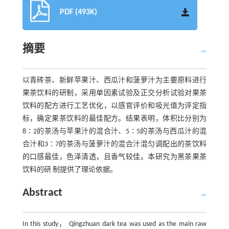
PDF (493K)
摘要
以青砖茶、新鲜苹果汁、西瓜汁和菠萝汁为主要原料进行
果茶饮料的研制，采用单因素试验及正交分析试验对果茶
饮料的配方进行工艺优化，以感官评价和吸光值为评定指
标，确定果茶饮料的最佳配方。结果表明，体积比分别为
8∶2的茶汤与苹果汁的混合汁、5∶5的茶汤与西瓜汁的混
合汁和3∶7的茶汤与菠萝汁的混合汁混匀调配出的茶饮料
的口感最佳，色泽清透，且香气较佳。本研究为黑茶果茶
饮料的研 制提供了理论依据。
Abstract
In this study， Qingzhuan dark tea was used as the main raw