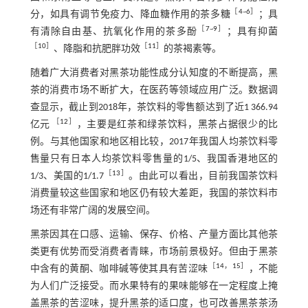
［
4
~
6
］
分，如具有调节免疫力、降血糖作用的茶多糖
；具
［
7
~
9
］
有清除自由基、抗氧化作用的茶多酚
；具有抑菌
［
10
］
［
11
］
、降脂和抗肥胖功效
的茶褐素等。
随着广大消费者对黑茶功能性成分认知度的不断提高，黑
茶的消费市场不断扩大，在医药等领域应用广泛。数据调
查显示，截止到2018年，茶饮料的零售额达到了近1 366.94
［
12
］
亿元
，主要是红茶和绿茶饮料，黑茶占据很少的比
例。与其他国家和地区相比较，2017年我国人均茶饮料零
售量只有日本人均茶饮料零售量的1/5、我国香港地区的
［
13
］
1/3、美国的1/1.7
。由此可以看出，目前我国茶饮料
消费量较这些国家和地区仍有较大差距，我国的茶饮料市
场还有非常广阔的发展空间。
黑茶因其在口感、运输、保存、价格、产量方面比其他茶
类更有优势而受消费者青睐，市场前景极好。但由于黑茶
［
14
，
15
］
中含有的黄酮、咖啡碱等使其具有苦涩味
，不能
为人们广泛接受。而水果特有的果味能够在一定程度上掩
盖黑茶的苦涩味，提升黑茶的适口度，也可改善黑茶茶汤