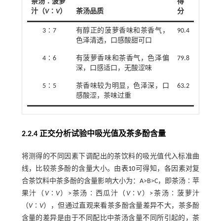
茶汤∶菠萝
得
汁（
V
∶
V
）
茶汤品质
分
3∶7
有醇正的菠萝香味和茶香气，
90.4
色泽清透，口感酸甜可口
4∶6
有菠萝香味和茶香气，色泽偏
79.8
深，口感适口，无酸涩味
5∶5
茶香味较为明显，色泽深，口
63.2
感酸涩，茶味过重
2.2.4 正交分析试验中吸光值及茶多酚含量
将测得的不同因素下调配出的茶饮料的吸光值代入标准曲
线，比较茶多酚的含量大小。由
表10
可得知，各因素对复
合茶饮料中茶多酚的含量影响大小为：A>B>C，即茶汤∶苹
果汁（
V
∶
V
）>茶汤∶西瓜汁（
V
∶
V
）>茶汤∶菠萝汁
（
V
∶
V
），但通过直观来看茶多酚含量差异不大，茶多酚
含量的差异是由于不同配比中茶汤含量不同所引起的，茶