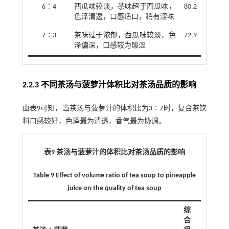
6∶4
西瓜味较淡，茶味超于西瓜味，
80.2
色泽清透，口感适口，稍有涩味
7∶3
茶味过于浓郁，西瓜味较淡，色
72.9
泽偏深，口感较为酸涩
2.2.3 不同茶汤与菠萝汁体积比对茶汤品质的影响
由
表9
可知，当茶汤与菠萝汁的体积比为3∶7时，复合茶饮
料口感较好，色泽最为清透，香气最为协调。
表9 茶汤与菠萝汁的体积比对茶汤品质的影响
Table 9 Effect of volume ratio of tea soup to pineapple
juice on the quality of tea soup
综
合