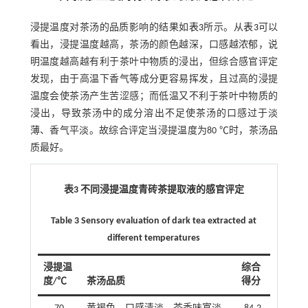
浸提温度对茶汤的品质影响的结果如
表3
所示。从
表3
可以
看出，浸提温度越高，茶汤的颜色越深，口感越浓郁，说
明温度越高越有利于茶叶中物质的浸出，但综合感官评定
发现，由于高温下香气等成分更容易挥发，且过高的浸提
温度会使茶汤产生苦涩感；而低温又不利于茶叶中物质的
浸出，导致茶汤中的成分溶出不足使茶汤的口感过于淡
薄、香气平淡。故综合评定当浸提温度为80 ℃时，茶汤品
质最好。
表3 不同浸提温度青砖茶提取液的感官评定
Table 3 Sensory evaluation of dark tea extracted at
different temperatures
浸提温
综合
度/℃
茶汤品质
得分