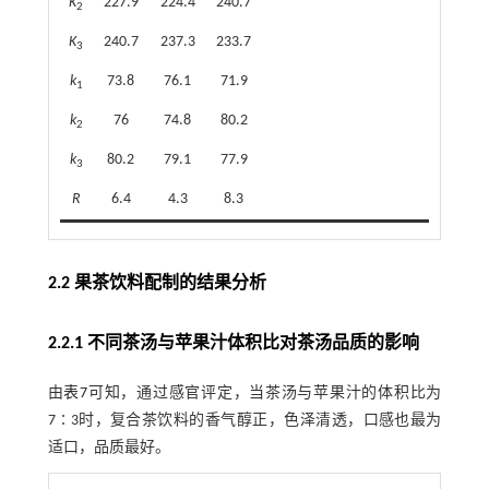
K
227.9
224.4
240.7
2
K
240.7
237.3
233.7
3
k
73.8
76.1
71.9
1
k
76
74.8
80.2
2
k
80.2
79.1
77.9
3
R
6.4
4.3
8.3
2.2 果茶饮料配制的结果分析
2.2.1 不同茶汤与苹果汁体积比对茶汤品质的影响
由
表7
可知，通过感官评定，当茶汤与苹果汁的体积比为
7∶3时，复合茶饮料的香气醇正，色泽清透，口感也最为
适口，品质最好。