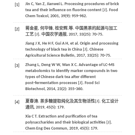
Jin
C
,
Yan
Z
,
Jianwei
L
. Processing procedures of brick
[1]
tea and their influence on fluorine content [J].
Food
Chem Toxicol
,
2001
,
39
(9): 959⁃962.
蒋金星, 何华锋, 桂安辉,
等
. 中国黑茶的起源与加工
[2]
工艺 [J].
中国农学通报
,
2017
,
33
(25): 70⁃75.
Jiang
J X
,
He
H F
,
Gui
A H
,
et al
. Origin and processing
technology of black tea in China [J].
Chinese
Agricultural Science Bulletin
,
2017
,
33
(25): 70⁃75.
Zhang
L
,
Deng
W W
,
Wan
X C
. Advantage of LC⁃MS
[3]
metabolomics to identify marker compounds in two
types of Chinese dark tea after different
post⁃fermentation processes [J].
Food Sci
Biotechnol
,
2014
,
23
(2): 355⁃360.
夏春涛. 茶多糖提取纯化及其生物活性[J].
化工设计
[4]
通讯
,
2019
,
45
(5): 179.
Xia
C T
. Extraction and purification of tea
polysaccharides and their biological activities [J].
Chem Eng Des Commun
,
2019
,
45
(5): 179.