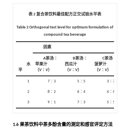
表 2 复合茶饮料最佳配方正交试验水平表
Table 2 Orthogonal test level for optimum formulation of
compound tea beverage
因素
A茶汤∶
B茶汤∶
C茶汤∶
水
苹果汁
西瓜汁
菠萝汁
平
（
V
∶
V
）
（
V
∶
V
）
（
V
∶
V
）
1
7∶3
5∶5
3∶7
2
8∶2
6∶4
4∶6
3
9∶1
7∶3
5∶5
1.6 果茶饮料中茶多酚含量的测定和感官评定方法