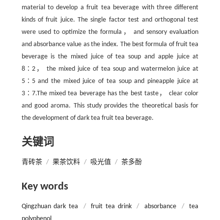
material to develop a fruit tea beverage with three different
kinds of fruit juice. The single factor test and orthogonal test
were used to optimize the formula， and sensory evaluation
and absorbance value as the index. The best formula of fruit tea
beverage is the mixed juice of tea soup and apple juice at
8∶2， the mixed juice of tea soup and watermelon juice at
5∶5 and the mixed juice of tea soup and pineapple juice at
3∶7.The mixed tea beverage has the best taste， clear color
and good aroma. This study provides the theoretical basis for
the development of dark tea fruit tea beverage.
关键词
青砖茶
/
果茶饮料
/
吸光值
/
茶多酚
Key words
Qingzhuan dark tea
/
fruit tea drink
/
absorbance
/
tea
polyphenol