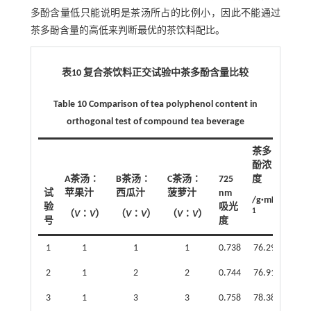
多酚含量低只能说明是茶汤所占的比例小，因此不能通过
茶多酚含量的高低来判断最优的茶饮料配比。
表10 复合茶饮料正交试验中茶多酚含量比较
Table 10 Comparison of tea polyphenol content in
orthogonal test of compound tea beverage
茶多
酚浓
A茶汤∶
B茶汤∶
C茶汤∶
725
度
试
苹果汁
西瓜汁
菠萝汁
nm
-
/g·mL
验
吸光
1
（
V
∶
V
）
（
V
∶
V
）
（
V
∶
V
）
号
度
1
1
1
1
0.738
76.29
2
1
2
2
0.744
76.91
3
1
3
3
0.758
78.38