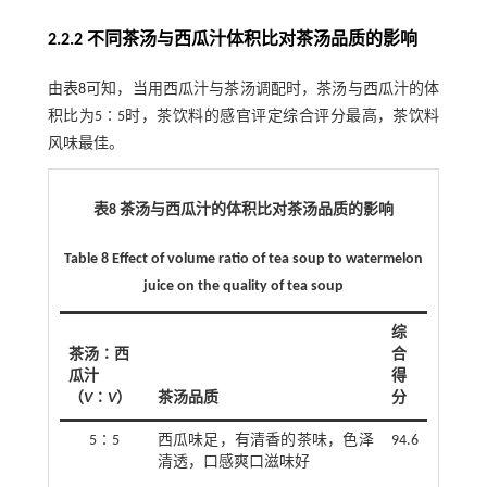
2.2.2 不同茶汤与西瓜汁体积比对茶汤品质的影响
由
表8
可知，当用西瓜汁与茶汤调配时，茶汤与西瓜汁的体
积比为5∶5时，茶饮料的感官评定综合评分最高，茶饮料
风味最佳。
表8 茶汤与西瓜汁的体积比对茶汤品质的影响
Table 8 Effect of volume ratio of tea soup to watermelon
juice on the quality of tea soup
综
茶汤∶西
合
瓜汁
得
（
V
∶
V
）
茶汤品质
分
5∶5
西瓜味足，有清香的茶味，色泽
94.6
清透，口感爽口滋味好