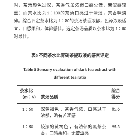
时，茶汤颜色过深，茶香气虽浓但口感欠佳，苦涩感较
重；而茶水比为1∶100的茶汤口感过于清淡，茶香味淡
薄。综合评定茶水比为 1∶80的茶汤茶香浓郁，色泽浓淡适
宜，口感柔和，体验感佳。选定茶汤品质以茶水比为 1∶80
时最佳。
表5 不同茶水比青砖茶提取液的感官评定
Table 5 Sensory evaluation of dark tea extract with
different tea ratio
茶水比
综合
（
m
∶
V
)
茶汤品质
得分
1∶60
深黄褐色 ，茶香气浓，口感过于
85.6
浓郁，略有苦涩感
1∶80
较深的黄褐色 ，有浓郁的黑茶茶
95.3
香，口感柔和，无苦涩感