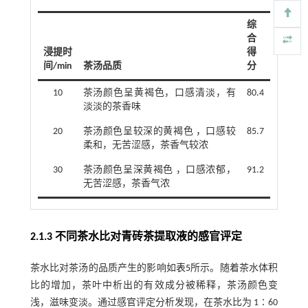
综
合
浸提时
得
间/min
茶汤品质
分
10
茶汤颜色呈黄褐色，口感清淡，有
80.4
淡淡的茶香味
20
茶汤颜色呈较深的黄褐色 ，口感较
85.7
柔和，无苦涩感，茶香气较浓
30
茶汤颜色呈深黄褐色 ，口感浓郁，
91.2
无苦涩感，茶香气浓
2.1.3 不同茶水比对青砖茶提取液的感官评定
茶水比对茶汤的品质产生的影响如
表5
所示。随着茶水体积
比的增加，茶叶中析出的有效成分被稀释，茶汤颜色变
浅，滋味变淡。通过感官评定分析发现，在茶水比为 1∶60