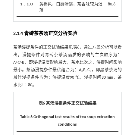
1∶100
黄褐色，口感清淡，茶香味较为淡
80.6
薄
2.1.4 青砖茶茶汤正交分析实验
茶汤浸提条件的正交试验结果见
表6
，通过方差分析可以看
出，浸提条件对青砖茶茶汤品质的影响的主次顺序为：
A>C>B，即浸提温度影响最大，茶水比次之，浸提时间影响
最小。茶汤浸提条件最优组合为：A
B
C
，即黑茶茶汤的
3
3
2
最佳浸提条件应为：浸提温度90 ℃，浸提时间30 min，茶
水比1∶80。
表6 茶汤浸提条件正交试验结果
Table 6 Orthogonal test results of tea soup extraction
conditions