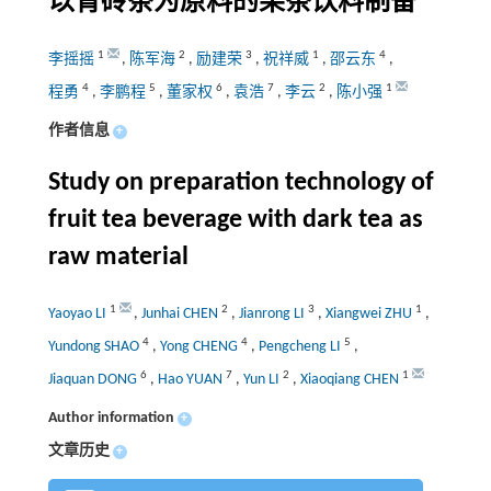
以青砖茶为原料的果茶饮料制备
1
2
3
1
4
李摇摇
,
陈军海
,
励建荣
,
祝祥威
,
邵云东
,
4
5
6
7
2
1
程勇
,
李鹏程
,
董家权
,
袁浩
,
李云
,
陈小强
作者信息
+
Study on preparation technology of
fruit tea beverage with dark tea as
raw material
1
2
3
1
Yaoyao LI
,
Junhai CHEN
,
Jianrong LI
,
Xiangwei ZHU
,
4
4
5
Yundong SHAO
,
Yong CHENG
,
Pengcheng LI
,
6
7
2
1
Jiaquan DONG
,
Hao YUAN
,
Yun LI
,
Xiaoqiang CHEN
Author information
+
文章历史
+