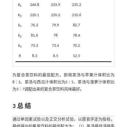
K
244.8
233.9
235.2
2
K
220.1
220.2
210.6
3
k
76.3
79.9
82.7
1
k
81.6
78
78.4
2
k
73.3
73.4
70.2
3
R
8.3
6.5
12.5
为复合茶饮料的最佳配方，即用茶汤与苹果汁体积比为
8∶2、茶汤与西瓜汁体积比为5∶5、茶汤与菠萝汁体积比
为3∶7调配出来的复合茶饮料风味最好。
3 总 结
通过单因素试验以及正交分析试验，以感官评定为指标，
最终得出的果茶饮料的最佳配方为：（1）茶汤最佳浸提条