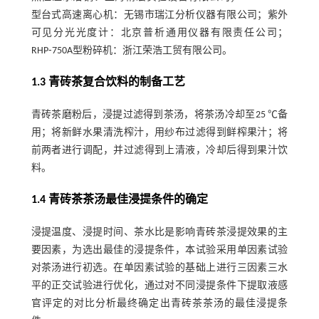
型台式高速离心机：无锡市瑞江分析仪器有限公司；紫外
可见分光光度计：北京普析通用仪器有限责任公司；
RHP⁃750A型粉碎机：浙江荣浩工贸有限公司。
1.3 青砖茶复合饮料的制备工艺
青砖茶磨粉后，浸提过滤得到茶汤，将茶汤冷却至25 ℃备
用；将新鲜水果清洗榨汁，用纱布过滤得到鲜榨果汁；将
前两者进行调配，并过滤得到上清液，冷却后得到果汁饮
料。
1.4 青砖茶茶汤最佳浸提条件的确定
浸提温度、浸提时间、茶水比是影响青砖茶浸提效果的主
要因素，为选出最佳的浸提条件，本试验采用单因素试验
对茶汤进行初选。在单因素试验的基础上进行三因素三水
平的正交试验进行优化，通过对不同浸提条件下提取液感
官评定的对比分析最终确定出青砖茶茶汤的最佳浸提条