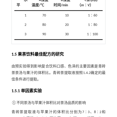
水
A浸提
B浸提
C茶水比
平
温度/℃
时间/min
（
m
∶
V
）
1
70
10
1∶60
2
80
20
1∶80
3
90
30
1∶100
1.5 果茶饮料最佳配方的研究
由预实验得到影响复合饮料口感、色泽的主要因素是青砖
茶茶汤与果汁的体积比。青砖茶提取液按照1.4.2确定的最
佳条件进行提取。
1.5.1 单因素实验
①不同茶汤与苹果汁体积比对茶汤品质的影响
青砖茶提取液与苹果汁的体积比分别为7∶3、8∶2和