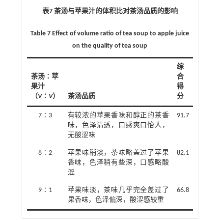
表7 茶汤与苹果汁的体积比对茶汤品质的影响
Table 7 Effect of volume ratio of tea soup to apple juice
on the quality of tea soup
综
茶汤∶苹
合
果汁
得
（
V
∶
V
）
茶汤品质
分
7∶3
有较浓的苹果香味和醇正的茶香
91.7
味，色泽清透，口感爽口怡人，
无酸涩味
8∶2
苹果味稍淡，茶味略盖过了苹果
82.1
香味，色泽稍有些深，口感略酸
涩
9∶1
苹果味淡，茶味几乎完全盖过了
66.8
果香味，色泽偏深，酸涩感较重