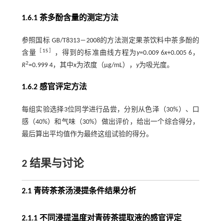
1.6.1 茶多酚含量的测定方法
参照国标 GB/T8313―2008的方法测定果茶饮料中茶多酚的
［
15
］
含量
，得到的标准曲线方程为
y
=0.009 6
x
+0.005 6，
2
R
=0.999 4，其中
x
为浓度（μg/mL），
y
为吸光度。
1.6.2 感官评定方法
每组实验选择3位同学进行品尝，分别从色泽（30%）、口
感（40%）和气味（30%）做出评价，给出一个综合得分，
最后算出平均值作为最终这组试验的得分。
2 结果与讨论
2.1 青砖茶茶汤浸提条件结果分析
2.1.1 不同浸提温度对青砖茶提取液的感官评定