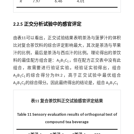
R
7.97
6.46
4.01
2.2.5 正交分析试验中的感官评定
由
表11
可以看出，正交试验结果表明茶汤与菠萝汁的体积
比对复合茶饮料的综合评定影响最大，其次是茶汤与苹果
汁的比例，最后是茶汤与西瓜汁的比例。理论得出的茶饮
料的最佳配方组合是：A
B
C
，但在配方正交表中没有此
2
1
1
组合，故需要进行验证实验。经验证实验得出，组合
A
B
C
的综合得分为89.2，高于正交试验中最优组合
2
1
1
A
B
C
的综合得分。因此最终得出的结论是，组合 A
B
C
2
1
2
2
1
1
表11 复合茶饮料正交试验感官评定结果
Table 11 Sensory evaluation results of orthogonal test of
compound tea beverage