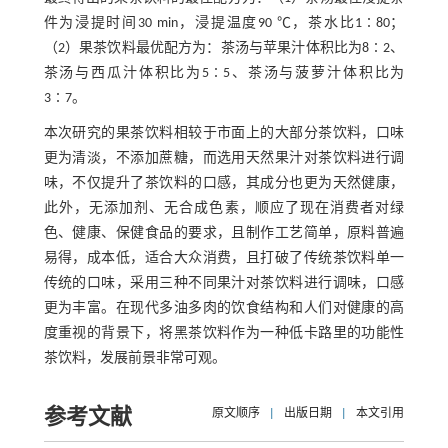
件为浸提时间30 min，浸提温度90 ℃，茶水比1∶80；
（2）果茶饮料最优配方为：茶汤与苹果汁体积比为8∶2、
茶汤与西瓜汁体积比为5∶5、茶汤与菠萝汁体积比为
3∶7。
本次研究的果茶饮料相较于市面上的大部分茶饮料，口味
更为清淡，不添加蔗糖，而选用天然果汁对茶饮料进行调
味，不仅提升了茶饮料的口感，其成分也更为天然健康，
此外，无添加剂、无合成色素，顺应了现在消费者对绿
色、健康、保健食品的要求，且制作工艺简单，原料普遍
易得，成本低，适合大众消费，且打破了传统茶饮料单一
传统的口味，采用三种不同果汁对茶饮料进行调味，口感
更为丰富。在现代多油多肉的饮食结构和人们对健康的高
度重视的背景下，将黑茶饮料作为一种低卡路里的功能性
茶饮料，发展前景非常可观。
参考文献
原文顺序
|
出版日期
|
本文引用