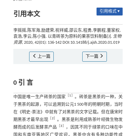
引用格式 ▾
引用本文
李摇摇,陈军海,励建荣,祝祥威,邵云东,程勇,李鹏程,董家权,
袁浩,李云,陈小强. 以青砖茶为原料的果茶饮料制备[J].
生物
资源
, 2020, 42(01): 136-142 DOI:10.14188/j.ajsh.2020.01.019
上一篇
下一篇
0 引 言
［
1
］
中国是唯一生产砖茶的国家
。砖茶是黑茶的一种，关
于黑茶的起源，可以追溯到公元1 500年的明朝时期，当时
在《明史·茶法》中就有了对黑茶的文字记载。但在唐宋时
［
2
］
期黑茶才最早出现
。黑茶是利用成熟茶叶经微生物发
［
3
］
酵而成的后发酵茶产品
，因其不同于绿茶的口味在中
国和东南亚等地区广受欢迎。黑茶中含有多种功能性成