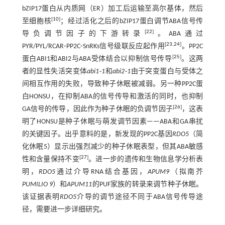
bZIP17蛋白从内质网（ER）加工后运输至高尔基体，然后
[
10
]
至细胞核
；经过活化之后的bZIP17蛋白调节ABA信号传
[
22
]
导负调节因子的下游转录
。ABA通过
[
23
,
24
]
PYR/PYL/RCAR⁃PP2C⁃SnRKs信号级联反应起作用
。PP2C
[
25
]
蛋白ABI1和ABI2与ABA受体结合以抑制信号传导
。这两
者的显性失活突变体
abi1⁃1
和
abi2⁃1
由于突变蛋白与受体之
间相互作用的失败，导致种子休眠被减弱。另一种PP2C蛋
白HONSU，在抑制ABA的信号传导和激活的同时，也抑制
[
26
]
GA信号的传导，因此作为种子休眠的负调节因子
，这表
明了HONSU是种子休眠与萌发调节因素——ABA和GA串扰
的关键因子。出乎意料的是，新发现的PP2C基因
RDO5
（简
化休眠5）显示出强烈减少的种子休眠表型，但其ABA敏感
[
27
]
性和含量保持不变
。进一步的遗传和生物信息学分析表
明，
RDO5
通过介导RNA结合基因，
APUM9
（拟南芥
PUMILIO 9
）和
APUM11
的PUF家族的转录来调节种子休眠。
该证据表明
RDO5
介导的调节途径不同于ABA信号传导途
径，需要进一步详细研究。