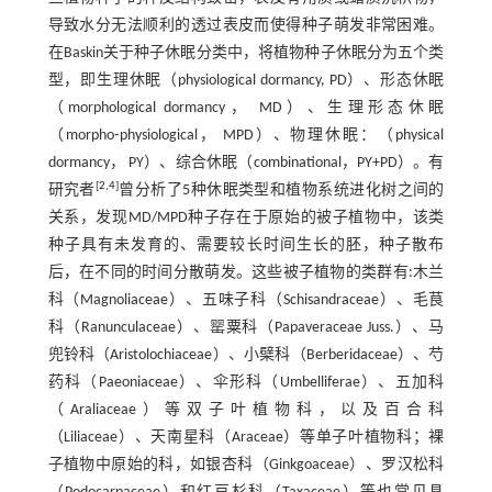
导致水分无法顺利的透过表皮而使得种子萌发非常困难。
在Baskin关于种子休眠分类中，将植物种子休眠分为五个类
型，即生理休眠（physiological dormancy, PD）、形态休眠
（morphological dormancy， MD）、生理形态休眠
（morpho⁃physiological， MPD）、物理休眠：（physical
dormancy， PY）、综合休眠（combinational，PY+PD）。有
[
2
,
4
]
研究者
曾分析了5种休眠类型和植物系统进化树之间的
关系，发现MD/MPD种子存在于原始的被子植物中，该类
种子具有未发育的、需要较长时间生长的胚，种子散布
后，在不同的时间分散萌发。这些被子植物的类群有:木兰
科（Magnoliaceae）、五味子科（Schisandraceae）、毛茛
科（Ranunculaceae）、罂粟科（Papaveraceae Juss.）、马
兜铃科（Aristolochiaceae）、小檗科（Berberidaceae）、芍
药科（Paeoniaceae）、伞形科（Umbelliferae）、五加科
（Araliaceae）等双子叶植物科，以及百合科
（Liliaceae）、天南星科（Araceae）等单子叶植物科；裸
子植物中原始的科，如银杏科（Ginkgoaceae）、罗汉松科