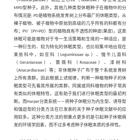
（Podocarpaceae）和红豆杉科（Taxaceae）等也常见具
MPD型种子。此外，其他几种类型休眠种子在植物中的分
布情况是: PD是植物系统发育树上分布最广的休眠类型，从
裸子植物、被子植物中原始到高级的几乎所有的科都有分
布；PY/（PY+PD）型的植物具有不透性的种皮(果皮)，这类
休眠可能是植物对于专一生活策略和生境的一种适应，是
一种衍生的、较为特化的休眠类型，也比较集中地出现在
某些科中，如豆科（Leguminosae sp.）、牻牛儿苗科
（Geraniaceae）、蔷薇科（Rosaceae）、漆树科
（Anacardiaceae）等；非休眠种子广布于整个系统发育树
上所有类群。因此根据上述规律，判断一种植物种子的休
眠类型可先看其所属的类群，同属或同科植物的种子常具
有类似的休眠特性，这有助于我们进行休眠类型的最初判
断。而Harper分类系统——将种子休眠分为内生型、诱导型
和强迫型的分类方法在已发表的关于种子休眠文献中的应
用较多。这种分类方法的侧重点更多的是引起种子休眠萌
发的环境学因素，而不过多考虑种子休眠本质的多样性。