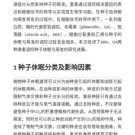
源组分从而影响种子的萌发。激素通过调控相关基因的表
达和细胞信号的转导以实现其生物学功能。在种子由休眠
向萌发转变的过程中，在细胞信号转导作用下，一系列蛋
白质、酶的代谢受到调控。赤霉素（gibberellin， GA）、脱
落酸（abscisic acid， ABA）、细胞分裂素和乙烯与种子的
休眠与萌发的调控过程息息相关，本文综述了ABA、GA两
种激素调控种子休眠与萌发的研究进展。
1 种子休眠分类及影响因素
植物种子休眠通常可以分为由种皮引起的休眠和由胚引起
的休眠两种。在由种皮影响的休眠中，种皮的作用方式是
限制气体交换和种子对水分的吸收。某些种胚只有通过去
除种皮后才能与氧气直接接触。通过去除种皮，不仅能够
避免种子中CO
的积累使植株代谢失调，从而导致种子无法
2
萌发；同时也可以防止种皮对胚产生的CO
的阻抑作用。种
2
皮除了限制气体交换，过硬的种皮也会导致吸胀困难，有
些植物种子的种皮结构致密，表皮有角质或蜡质沉积物，