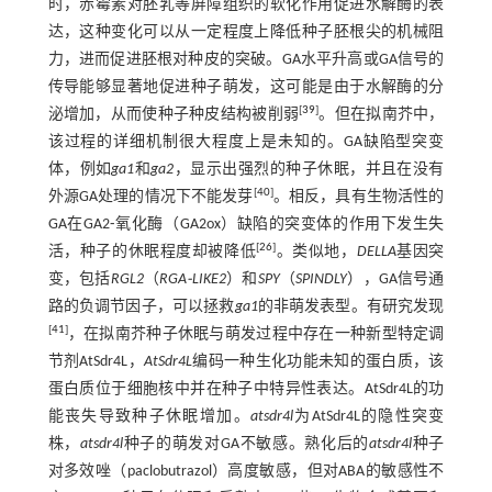
时，赤霉素对胚乳等屏障组织的软化作用促进水解酶的表
达，这种变化可以从一定程度上降低种子胚根尖的机械阻
力，进而促进胚根对种皮的突破。GA水平升高或GA信号的
传导能够显著地促进种子萌发，这可能是由于水解酶的分
[
39
]
泌增加，从而使种子种皮结构被削弱
。但在拟南芥中，
该过程的详细机制很大程度上是未知的。GA缺陷型突变
体，例如
ga1
和
ga2
，显示出强烈的种子休眠，并且在没有
[
40
]
外源GA处理的情况下不能发芽
。相反，具有生物活性的
GA在GA2⁃氧化酶（GA2ox）缺陷的突变体的作用下发生失
[
26
]
活，种子的休眠程度却被降低
。类似地，
DELLA
基因突
变，包括
RGL2
（
RGA⁃LIKE2
）和
SPY
（
SPINDLY
），GA信号通
路的负调节因子，可以拯救
ga1
的非萌发表型。有研究发现
[
41
]
，在拟南芥种子休眠与萌发过程中存在一种新型特定调
节剂AtSdr4L，
AtSdr4L
编码一种生化功能未知的蛋白质，该
蛋白质位于细胞核中并在种子中特异性表达。AtSdr4L的功
能丧失导致种子休眠增加。
atsdr4l
为AtSdr4L的隐性突变
株，
atsdr4l
种子的萌发对GA不敏感。熟化后的
atsdr4l
种子
对多效唑（paclobutrazol）高度敏感，但对ABA的敏感性不