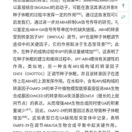
物合成基因的转录。然而，在高粱中，SbABI4和SbABI5却可
以直接结合
SbGA2ox3
的启动子，可能在激活其表达并影响
[
46
]
种子休眠的过程中发挥一定的作用
。通过这些发现可以
启发我们，通过进一步对ABI4抑制GA信号传导的研究，可
以鉴定出ABI4⁃GA信号传导串扰中的缺失链接。
ABI4
的转录
受到转录因子SPT（SPATULA）调节，SPT也是种子休眠调节
[
16
]
途径中的关键因子，它的作用取决于生态型背景
；此
[
47
]
外，在种子的成熟过程中
SPT
的表达量被增加
，这表明了
在种子休眠的建立和维持过程中，
SPT⁃ABI4
模块有关键性的
作用。类似地，另一种含有AP2结构域的转录因子
CHO1（CHOTTO1）正调节种子休眠，并且该转录因子在遗
传上在ABI4的上游发挥作用。在水稻中，含有AP2结构域的
转录因子OsAP2⁃39的单子叶植物模型能够直接促进ABA生物
合成基因
OsNCED1
的转录和GA失活基因
OsEUI
（细长的上层
间节点）的表达，从而增强ABA生物合成同时使GA的积累
[
47
]
量减少
，因此，
OsAP2⁃39
的转基因过表达导致种子休眠
[
48
]
增加
。这些表型已在GA缺陷型突变体中记录，表明
OsAP2⁃39在调节ABA/GA生物合成平衡中起关键作用。