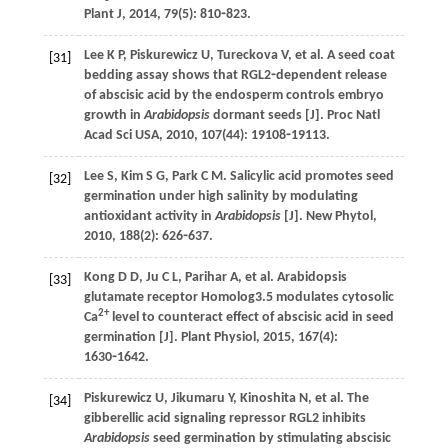
Plant J
,
2014
,
79
(5): 810⁃823.
Lee
K P
,
Piskurewicz
U
,
Tureckova
V
,
et al
. A seed coat
[31]
bedding assay shows that RGL2⁃dependent release
of abscisic acid by the endosperm controls embryo
growth in
Arabidopsis
dormant seeds [J].
Proc Natl
Acad Sci USA
,
2010
,
107
(44): 19108⁃19113.
Lee
S
,
Kim
S G
,
Park
C M
. Salicylic acid promotes seed
[32]
germination under high salinity by modulating
antioxidant activity in
Arabidopsis
[J].
New Phytol
,
2010
,
188
(2): 626⁃637.
Kong
D D
,
Ju
C L
,
Parihar
A
,
et al
. Arabidopsis
[33]
glutamate receptor Homolog3.5 modulates cytosolic
2+
Ca
level to counteract effect of abscisic acid in seed
germination [J].
Plant Physiol
,
2015
,
167
(4):
1630⁃1642.
Piskurewicz
U
,
Jikumaru
Y
,
Kinoshita
N
,
et al
. The
[34]
gibberellic acid signaling repressor RGL2 inhibits
Arabidopsis
seed germination by stimulating abscisic