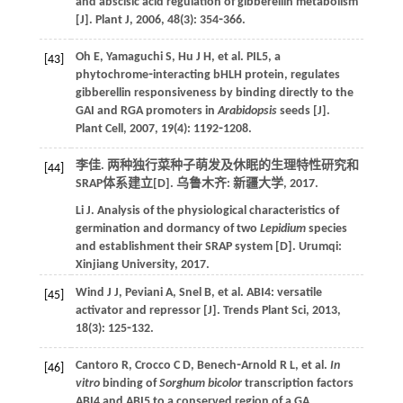
and abscisic acid regulation of gibberellin metabolism
[J].
Plant J
,
2006
,
48
(3): 354⁃366.
Oh
E
,
Yamaguchi
S
,
Hu
J H
,
et al
. PIL5, a
[43]
phytochrome⁃interacting bHLH protein, regulates
gibberellin responsiveness by binding directly to the
GAI and RGA promoters in
Arabidopsis
seeds [J].
Plant Cell
,
2007
,
19
(4): 1192⁃1208.
李佳. 两种独行菜种子萌发及休眠的生理特性研究和
[44]
SRAP体系建立[D]. 乌鲁木齐: 新疆大学,
2017
.
Li
J
. Analysis of the physiological characteristics of
germination and dormancy of two
Lepidium
species
and establishment their SRAP system [D]. Urumqi:
Xinjiang University,
2017
.
Wind
J J
,
Peviani
A
,
Snel
B
,
et al
. ABI4: versatile
[45]
activator and repressor [J].
Trends Plant Sci
,
2013
,
18
(3): 125⁃132.
Cantoro
R
,
Crocco
C D
,
Benech⁃Arnold
R L
,
et al
.
In
[46]
vitro
binding of
Sorghum bicolor
transcription factors
ABI4 and ABI5 to a conserved region of a GA