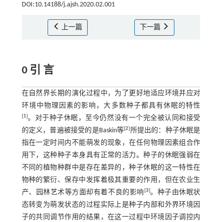
DOI:10.14188/j.ajsh.2020.02.001
上一篇
下一篇
0 引 言
在自然界长期的演化过程中，为了更好地适应环境并应对
环境中物理因素的影响，大多数种子都具有休眠的特性
[
1
]
。对于种子休眠，至今仍然没有一个完全被认同和接受
[
2
]
的定义，普遍被接受的是Baskin等
所提出的：种子休眠是
指在一定时间内不能萌发的现象，在任何物理因素组合作
用下，这种种子本身具有正常的活力。种子的休眠强弱在
不同的植物种群中是存在差异的，种子休眠的这一特性在
物种的繁衍、保存中发挥着极其重要的作用，但在农业生
[
3
]
产、园林艺术等方面却有着不良的影响
。种子由休眠状
态转变为萌发状态的过程实际上是种子内部和外界环境因
子的共同调节作用的结果，在这一过程中环境因子调控内