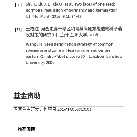
Shu
K
,
Liu
X D
,
Xie
Q
,
et al
. Two faces of one seed:
[50]
hormonal regulation of dormancy and germination
[J].
Mol Plant
,
2016
,
9
(1): 34⁃45.
王桔红. 河西走廊干旱区和青藏高原东缘植物种子萌
[51]
发对策的研究[D]. 兰州: 兰州大学,
2008
.
Wang
J H
. Seed germination strategy of common
species in arid zone of Hexi corridor and on the
eastern Qinghai⁃Tibet plateau [D]. Lanzhou: Lanzhou
University,
2008
.
基金资助
国家重点研发计划项目(2016YFC050310501)