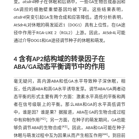
变。
atsdr4l
种子在休眠和后熟中，一些GA生物合成基因和
GA调控的细胞壁重塑基因均被下调。这些结果表明，
atsdr4l
突变引起GA生物合成和应答降低。遗传分析表明，
AtSdr4L对休眠的萌发延迟1（DOG1）具有上位性，在GA途
径中作用于RGA⁃LIKE 2（RGL2）上游。因此，AtSdr4L可能
通过介导DOG1和GA途径调节种子的休眠和萌发。
4 含有AP2结构域的转录因子在
ABA/GA动态平衡调节中的作用
毫无疑问，高内源ABA和低GA水平导致种子深休眠，相
反，低内源ABA和高GA水平诱导发芽。调节ABA/GA两者动
态平衡的形式主要有两个方面：激素水平高低的平衡和两
者在信号级联上的平衡。那么ABA和GA的水平高低调节
中，谁是因？谁是果？据报道，ABA在GA的生物合成过程
[
42
]
中有抑制作用
；另一方面，在种子的萌发期间，GA也能
[
43
]
够负调节ABA的生物合成
。因此，ABA和GA可能在种子
[
44
]
休眠与萌发过程中互为因果从而产生相互作用
。到目前