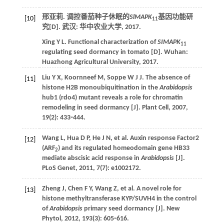
邢亚莉. 调控番茄种子休眠的
SlMAPK
基因功能研
[10]
11
究[D]. 武汉: 华中农业大学,
2017
.
Xing
Y L
. Functional characterization of
SIMAPK
11
regulating seed dormancy in tomato [D]. Wuhan:
Huazhong Agricultural University,
2017
.
Liu
Y X
,
Koornneef
M
,
Soppe
W J J
. The absence of
[11]
histone H2B monoubiquitination in the
Arabidopsis
hub1 (rdo4) mutant reveals a role for chromatin
remodeling in seed dormancy [J].
Plant Cell
,
2007
,
19
(2): 433⁃444.
Wang
L
,
Hua
D P
,
He
J N
,
et al
. Auxin response Factor2
[12]
(ARF
) and its regulated homeodomain gene HB33
2
mediate abscisic acid response in
Arabidopsis
[J].
PLoS Genet
,
2011
,
7
(7): e1002172.
Zheng
J
,
Chen
F Y
,
Wang
Z
,
et al
. A novel role for
[13]
histone methyltransferase KYP/SUVH4 in the control
of
Arabidopsis
primary seed dormancy [J].
New
Phytol
,
2012
,
193
(3): 605⁃616.