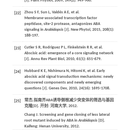
[J].
Plant Physiol
,
2009
,
149
(2): 949⁃960.
Zhou
S F
,
Sun
L
,
Valdés
A E
,
et al
.
[22]
Membrane⁃associated transcription factor
peptidase, site⁃2 protease, antagonizes ABA
signaling in
Arabidopsis
[J].
New Phytol
,
2015
,
208
(1):
188⁃197.
Cutler
S R
,
Rodriguez
P L
,
Finkelstein
R R
,
et al
.
[23]
Abscisic acid: emergence of a core signaling network
[J].
Annu Rev Plant Biol
,
2010
,
61
(1): 651⁃679.
Hubbard
K E
,
Nishimura
N
,
Hitomi
K
,
et al
. Early
[24]
abscisic acid signal transduction mechanisms: newly
discovered components and newly emerging
questions [J].
Genes Dev
,
2010
,
24
(16): 1695⁃1708.
常杰.拟南芥ABA诱导侧根减少突变体的筛选与基因
[25]
克隆[D]. 开封: 河南大学,
2012
.
Chang
J
. Screening and gene cloning of less lateral
root mutant induced by ABA in
Arabidopsis
[D].
Kaifeng: Henan University,
2012
.