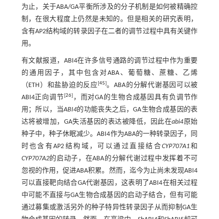
为止，关于ABA/GA平衡所涉及的分子机制是如何被精确控
制，在很大程度上仍然是未知的。但是相关的研究表明，
含有AP2结构域的转录因子在二者的调节过程中具有关键作
用。
有文献报道，ABI4在许多信号通路的调节过程中作为重要
的通用因子，其中包含对ABA、葡萄糖、蔗糖、乙烯
[
45
]
（ETH）和盐胁迫的反应
。ABA的分解代谢基因可以被
[
26
]
ABI4正向调节
，而对GA的生物合成基因具有负调节作
用；所以，当
ABI4
的功能丧失之后，GA生物合成基因的表
达将被增加，GA失活基因的表达被降低，因此在
abi4
原始
种子中，种子休眠减少。ABI4作为ABA的一种转录因子，同
时也含有AP2结构域，可以通过直接结合
CYP707A1
和
CYP707A2
的启动子，在ABA的分解代谢过程中发挥着不可
忽视的作用，促进ABA积累。然而，迄今为止尚未发现ABI4
可以直接靶向结合GA代谢基因，这表明了ABI4在相关过程
中可能不直接与GA生物合成基因的启动子结合，但有可能
通过募集或激活另外的种子特异性转录因子从而抑制GA生