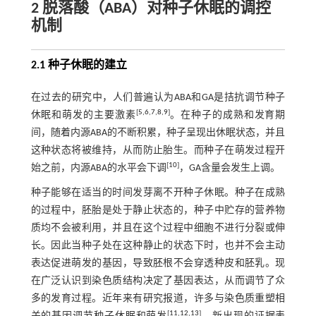
2 脱落酸（ABA）对种子休眠的调控
机制
2.1 种子休眠的建立
在过去的研究中，人们普遍认为ABA和GA是拮抗调节种子
[
5
,
6
,
7
,
8
,
9
]
休眠和萌发的主要激素
。在种子的成熟和发育期
间，随着内源ABA的不断积累，种子呈现出休眠状态，并且
这种状态将被维持，从而防止胎生。而种子在萌发过程开
[
10
]
始之前，内源ABA的水平会下调
，GA含量会发生上调。
种子能够在适当的时间发芽离不开种子休眠。种子在成熟
的过程中，胚胎是处于静止状态的，种子中贮存的营养物
质均不会被利用，并且在这个过程中细胞不进行分裂或伸
长。因此当种子处在这种静止的状态下时，也并不会主动
表达促进萌发的基因，导致胚根不会穿透种皮和胚乳。现
在广泛认识到染色质结构决定了基因表达，从而调节了众
多的发育过程。近年来有研究报道，许多与染色质重塑相
[
11
,
12
,
13
]