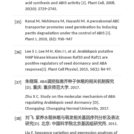
acid synthesis and ABI5 activity [J].
Plant Cell
,
2008
,
20
(10): 2729⁃2745.
Kanai
M
,
Nishimura
M
,
Hayashi
M
. A peroxisomal ABC
[35]
transporter promotes seed germination by inducing
pectin degradation under the control of ABI5 [J].
Plant J
,
2010
, (62): 936–947
Lee
S J
,
Lee
M H
,
Kim
J I
,
et al
.
Arabidopsis
putative
[36]
MAP kinase kinase kinases Raf10 and Raf11 are
positive regulators of seed dormancy and ABA
response[J].
Plant Cell Physiol
,
2015
,
56
(1): 84⁃97.
朱晓琛. ABA调控拟南芥种子休眠的相关机制探究
[37]
[D]. 重庆: 重庆师范大学,
2017
.
Zhu
X C
. Study on the molecular mechanism of ABA
regulating
Arabidopsis
seed dormancy [D].
Chongqing: Chongqing Normal University,
2017
.
刘飞. 家养水稻休眠与萌发相关基因序列分析及表达
[38]
研究[D]. 北京: 中国科学院北京基因组研究所,
2011
.
Liu
F
. Sequence variation and expression analyses of