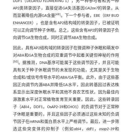
DDF1（DELAYED FLOWERING 1），另一种参与者和另一种
AP2类转录因子，直接促进GA失活基因
GA2ox7
的转录，从
[
49
]
而显著降低内源GA含量
。下一个参与者，EBE（ERF BUD
ENHANCER），也是含有AP2结构域的转录因子，已被证明
可以正向调节种子休眠。总之，这些含有AP2的转录因子负
向调节GA生物合成，同时正调节ABA生物合成。
因此，具有AP2结构域的转录因子在微调种子休眠和萌发中
对ABA和GA生物合成的双重调节中起着关键但神秘的作用
[
50
]
。据推测，DNA基序可能属于这些调节因子，并且可能
具有关于种子休眠调节的未发现的功能，尤其是关于生物
合成和/或信号传导水平的ABA/GA平衡。此外，由于这些基
因正向调节内源ABA并降低GA水平，因此转基因过表达株
系显示出深度休眠水平和其他不良农艺性状，因为最佳内
源激素水平对正常植物发育至关重要。因此，这些转录因
子（ABI4，DDF1，OsAP2⁃39和CHO1）的负调节对于正常种
子休眠是重要的，并且这些因子必须通过这些未知的负调
节因子在mRNA和蛋白质水平上严格调节。最后，进一步筛
选这些突变体的抑制子（例如
abi4
，
ddf1
，
osap2⁃39
和