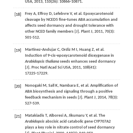
USA
,
2013
,
110
(26): 10866⁃10871.
Frey
A
,
Effroy
D
,
Lefebvre
V
,
et al
. Epoxycarotenoid
[18]
cleavage by NCED5 fine⁃tunes ABA accumulation and
affects seed dormancy and drought tolerance with
other NCED family members [J].
Plant J
,
2011
,
70
(3):
501⁃512.
Martinez⁃Andujar
C
,
Ordiz
M I
,
Huang
Z
,
et al
.
[19]
Induction of 9⁃cis⁃epoxycarotenoid dioxygenase in
Arabidopsis thaliana
seeds enhances seed dormancy
[J].
Proc Natl Acad Sci USA
,
2011
,
108
(41):
17225⁃17229.
Nonogaki
M
,
Sall
K
,
Nambara
E
,
et al
. Amplification of
[20]
ABA biosynthesis and signaling through a positive
feedback mechanism in seeds [J].
Plant J
,
2014
,
78
(3):
527⁃539.
Matakiadis
T
,
Alboresi
A
,
Jikumaru
Y
,
et al
. The
[21]
Arabidopsis
abscisic acid catabolic gene CYP707A2
plays a key role in nitrate control of seed dormancy