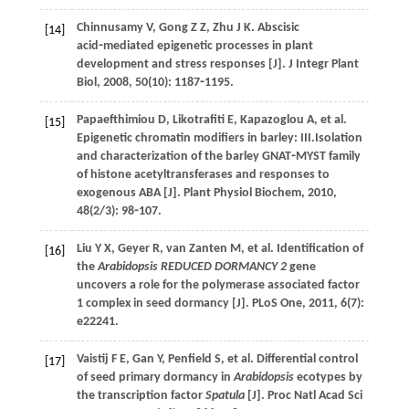
Chinnusamy
V
,
Gong
Z Z
,
Zhu
J K
. Abscisic
[14]
acid⁃mediated epigenetic processes in plant
development and stress responses [J].
J Integr Plant
Biol
,
2008
,
50
(10): 1187⁃1195.
Papaefthimiou
D
,
Likotrafiti
E
,
Kapazoglou
A
,
et al
.
[15]
Epigenetic chromatin modifiers in barley: III.Isolation
and characterization of the barley GNAT⁃MYST family
of histone acetyltransferases and responses to
exogenous ABA [J].
Plant Physiol Biochem
,
2010
,
48
(2/3): 98⁃107.
Liu
Y X
,
Geyer
R
,
van Zanten
M
,
et al
. Identification of
[16]
the
Arabidopsis
REDUCED DORMANCY 2
gene
uncovers a role for the polymerase associated factor
1 complex in seed dormancy [J].
PLoS One
,
2011
,
6
(7):
e22241.
Vaistij
F E
,
Gan
Y
,
Penfield
S
,
et al
. Differential control
[17]
of seed primary dormancy in
Arabidopsis
ecotypes by
the transcription factor
Spatula
[J].
Proc Natl Acad Sci