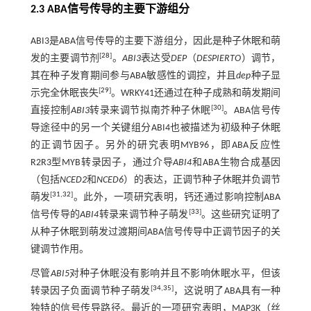
2.3 ABA信号传导的主要下游组分
ABI3是ABA信号传导的主要下游组分，因此是种子休眠和萌
[
28
]
发的主要调节剂
。
ABI3
表达受
DEP
（
DESPIERTO
）调节，
其在种子发育期间参与ABA敏感性的调控，并且
dep
种子显
[
29
]
示完全休眠丧失
。WRKY41还通过在种子成熟和萌发期间
[
30
]
直接控制
ABI3
转录来调节拟南芥种子休眠
。ABA信号传
导途径中的另一个关键组分ABI4也被描述为初级种子休眠
的正调节因子。另外的研究表明MYB96，即ABA反应性
R2R3型MYB转录因子，通过介导
ABI4
和ABA生物合成基因
（包括
NCED2
和
NCED6
）的表达，正调节种子休眠并负调节
[
31
,
32
]
萌发
。此外，一项研究表明，钙还通过影响控制ABA
[
33
]
信号传导的
ABI4
转录来调节种子萌发
。这些研究证明了
从种子休眠到萌发过渡期间ABA信号传导中正调节因子的关
键调节作用。
尽管
ABI5
对种子休眠没有影响并且不影响休眠水平，但该
[
34
,
35
]
转录因子负面调节种子萌发
，这说明了ABA具有一种
独特的信号传导路径。最近的一项研究表明，MAP3K（丝