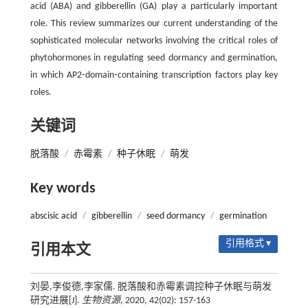
acid (ABA) and gibberellin (GA) play a particularly important
role. This review summarizes our current understanding of the
sophisticated molecular networks involving the critical roles of
phytohormones in regulating seed dormancy and germination,
in which AP2⁃domain⁃containing transcription factors play key
roles.
关键词
脱落酸
/
赤霉素
/
种子休眠
/
萌发
Key words
abscisic acid
/
gibberellin
/
seed dormancy
/
germination
引用格式 ▾
引用本文
刘晏,李俊德,李家儒. 脱落酸和赤霉素调控种子休眠与萌发
研究进展[J].
生物资源
, 2020, 42(02): 157-163