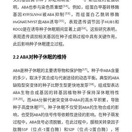
关的基因调节种子休眠和萌发
。新出现的证据表
[
14
]
明，ABA也参与染色质重塑
。例如，组蛋白甲基转移酶
[
13
]
基因
KYP/SUVH4
被ABA抑制
，而组蛋白乙酰转移酶
[
15
]
HvGNAT/MYST由ABA诱导
，表观遗传调节因子HUB1和
[
16
]
RDO2是在诱导种子休眠期间显著上调
。这些研究表明，
表观遗传调控相关基因在种子成熟过程中具有关键作用，
此后影响种子休眠建立过程。
2.2 ABA对种子休眠的维持
[
17
]
ABA是种子休眠的主要诱导物和保护物
。种子中ABA含量
的多少，取决于其合成与代谢途径的动态平衡。典型的ABA
[
18
]
缺陷型突变体的种子比野生型更快地发芽
，组成型表达
ABA生物合成基因的转基因植物种子保持深休眠特性
[
19
,
20
]
。而ABA分解代谢突变体中ABA的高水平积累，导致
[
21
]
种子高度休眠
。种子休眠不仅受到ABA的生物合成的影
响，也受到ABA的信号传导依赖性途径的影响。在种子萌发
过程中，ABA信号必须脱敏，在此过程中，膜相关转录因子
肽酶S1P（位点⁃1蛋白酶）和S2P（位点⁃2蛋白酶），将