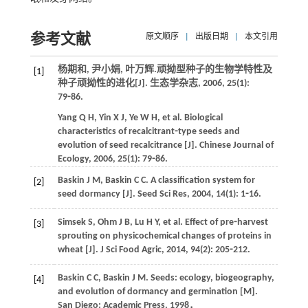
参考文献
原文顺序
|
出版日期
|
本文引用
杨期和, 尹小娟, 叶万辉.顽拗型种子的生物学特性及
[1]
种子顽拗性的进化[J].
生态学杂志
,
2006
,
25
(1):
79⁃86.
Yang
Q H
,
Yin
X J
,
Ye
W H
,
et al
. Biological
characteristics of recalcitrant⁃type seeds and
evolution of seed recalcitrance [J].
Chinese Journal of
Ecology
,
2006
,
25
(1): 79⁃86.
Baskin
J M
,
Baskin
C C
. A classification system for
[2]
seed dormancy [J].
Seed Sci Res
,
2004
,
14
(1): 1⁃16.
Simsek
S
,
Ohm
J B
,
Lu
H Y
,
et al
. Effect of pre⁃harvest
[3]
sprouting on physicochemical changes of proteins in
wheat [J].
J Sci Food Agric
,
2014
,
94
(2): 205⁃212.
Baskin
C C
,
Baskin
J M
. Seeds: ecology, biogeography,
[4]
and evolution of dormancy and germination [M].
San Diego: Academic Press,
1998
．