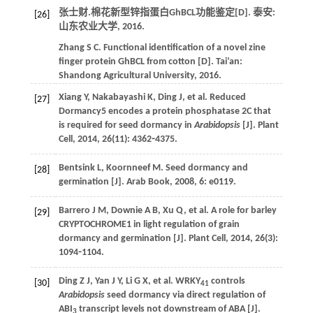
张士财.棉花新型锌指蛋白GhBCL功能鉴定[D]. 泰安:
[26]
山东农业大学,
2016
.
Zhang
S C
. Functional identification of a novel zine
finger protein GhBCL from cotton [D]. Tai’an:
Shandong Agricultural University,
2016
.
Xiang
Y
,
Nakabayashi
K
,
Ding
J
,
et al
. Reduced
[27]
Dormancy5 encodes a protein phosphatase 2C that
is required for seed dormancy in
Arabidopsis
[J].
Plant
Cell
,
2014
,
26
(11): 4362⁃4375.
Bentsink
L
,
Koornneef
M
. Seed dormancy and
[28]
germination [J].
Arab Book
,
2008
,
6
: e0119.
Barrero
J M
,
Downie
A B
,
Xu
Q
,
et al
. A role for barley
[29]
CRYPTOCHROME1 in light regulation of grain
dormancy and germination [J].
Plant Cell
,
2014
,
26
(3):
1094⁃1104.
Ding
Z J
,
Yan
J Y
,
Li
G X
,
et al
. WRKY
controls
[30]
41
Arabidopsis
seed dormancy via direct regulation of
ABI
transcript levels not downstream of ABA [J].
3