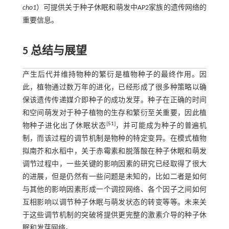
cho1
）可提供关于种子休眠和萌发中AP2家族的遗传网络的
重要信息。
5 总结与展望
产生后代并维持物种的繁衍是植物种子的最终作用。因
此，植物通过数万年的进化，已经形成了很多种策略以确
保该遗传传递媒介即种子的成功发芽。种子在正确的时间
和空间萌发对于种子植物的生存和繁衍至关重要，因此植
[
51
]
物种子进化出了休眠状态
，并可能成为种子的普遍机
制，而该过程的调节机制是物种的特定变异。在模式植物
拟南芥和水稻中，关于赤霉素和脱落酸在种子休眠和萌发
调节过程中，一些关键的影响因素的研究已经取得了很大
的进展，但是仍然有一些问题是未知的，比如二者是如何
与其他的影响因素形成一个调控网络、各个因子之间如何
互相影响以调节种子休眠与萌发状态的转变等等。未来关
于这些调节机制的突破将提供更完整的激素介导的种子休
眠和发芽网络。