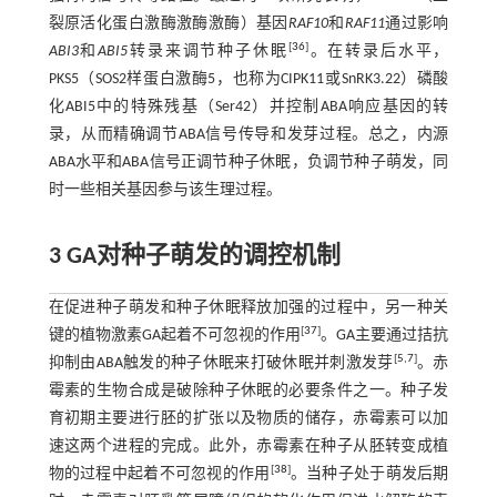
裂原活化蛋白激酶激酶激酶）基因
RAF10
和
RAF11
通过影响
[
36
]
ABI3
和
ABI5
转录来调节种子休眠
。在转录后水平，
PKS5（SOS2样蛋白激酶5，也称为CIPK11或SnRK3.22）磷酸
化ABI5中的特殊残基（Ser42）并控制ABA响应基因的转
录，从而精确调节ABA信号传导和发芽过程。总之，内源
ABA水平和ABA信号正调节种子休眠，负调节种子萌发，同
时一些相关基因参与该生理过程。
3 GA对种子萌发的调控机制
在促进种子萌发和种子休眠释放加强的过程中，另一种关
[
37
]
键的植物激素GA起着不可忽视的作用
。GA主要通过拮抗
[
5
,
7
]
抑制由ABA触发的种子休眠来打破休眠并刺激发芽
。赤
霉素的生物合成是破除种子休眠的必要条件之一。种子发
育初期主要进行胚的扩张以及物质的储存，赤霉素可以加
速这两个进程的完成。此外，赤霉素在种子从胚转变成植
[
38
]
物的过程中起着不可忽视的作用
。当种子处于萌发后期