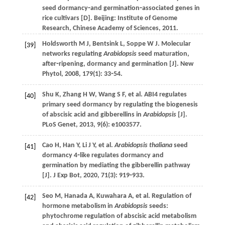
seed dormancy⁃and germination⁃associated genes in
rice cultivars [D]. Beijing: Institute of Genome
Research,
Chinese Academy of Sciences
,
2011
.
Holdsworth
M J
,
Bentsink
L
,
Soppe
W J
. Molecular
[39]
networks regulating
Arabidopsis
seed maturation,
after⁃ripening, dormancy and germination [J].
New
Phytol
,
2008
,
179
(1): 33⁃54.
Shu
K
,
Zhang
H W
,
Wang
S F
,
et al
. ABI4 regulates
[40]
primary seed dormancy by regulating the biogenesis
of abscisic acid and gibberellins in
Arabidopsis
[J].
PLoS Genet
,
2013
,
9
(6): e1003577.
Cao
H
,
Han
Y
,
Li
J Y
,
et al
.
Arabidopsis
thaliana
seed
[41]
dormancy 4⁃like regulates dormancy and
germination by mediating the gibberellin pathway
[J].
J Exp Bot
,
2020
,
71
(3): 919⁃933.
Seo
M
,
Hanada
A
,
Kuwahara
A
,
et al
. Regulation of
[42]
hormone metabolism in
Arabidopsis
seeds:
phytochrome regulation of abscisic acid metabolism