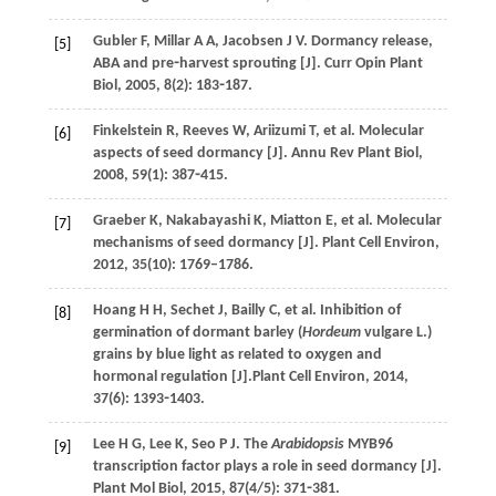
Gubler
F
,
Millar
A A
,
Jacobsen
J V
. Dormancy release,
[5]
ABA and pre⁃harvest sprouting [J].
Curr Opin Plant
Biol
,
2005
,
8
(2): 183⁃187.
Finkelstein
R
,
Reeves
W
,
Ariizumi
T
,
et al
. Molecular
[6]
aspects of seed dormancy [J].
Annu Rev Plant Biol
,
2008
,
59
(1): 387⁃415.
Graeber
K
,
Nakabayashi
K
,
Miatton
E
,
et al
. Molecular
[7]
mechanisms of seed dormancy [J].
Plant Cell Environ
,
2012
,
35
(10): 1769–1786.
Hoang
H H
,
Sechet
J
,
Bailly
C
,
et al
. Inhibition of
[8]
germination of dormant barley (
Hordeum
vulgare L.)
grains by blue light as related to oxygen and
hormonal regulation [J].
Plant Cell Environ
,
2014
,
37
(6): 1393⁃1403.
Lee
H G
,
Lee
K
,
Seo
P J
. The
Arabidopsis
MYB96
[9]
transcription factor plays a role in seed dormancy [J].
Plant Mol Biol
,
2015
,
87
(4/5): 371⁃381.