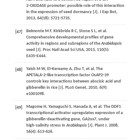
2⁃OXIDASE promoter: possible role of this interaction
in the expression of seed dormancy [J].
J Exp Bot
,
2013
,
64
(18): 5721⁃5735.
Belmonte
M F
,
Kirkbride
R C
,
Stone
S L
,
et al
.
[47]
Comprehensive developmental profiles of gene
activity in regions and subregions of the
Arabidopsis
seed [J].
Proc Natl Acad Sci USA
,
2013
,
110
(5):
E435⁃E444.
Yaish
M W
,
El⁃Kereamy
A
,
Zhu
T
,
et al
. The
[48]
APETALA⁃2⁃like transcription factor OsAP2⁃39
controls key interactions between abscisic acid and
gibberellin in rice [J].
PLoS Genet
,
2010
,
6
(9):
e1001098.
Magome
H
,
Yamaguchi
S
,
Hanada
A
,
et al
. The DDF1
[49]
transcriptional activator upregulates expression of a
gibberellin⁃deactivating gene, GA2ox7, under
high⁃salinity stress in
Arabidopsis
[J].
Plant J
,
2008
,
56
(4): 613⁃626.