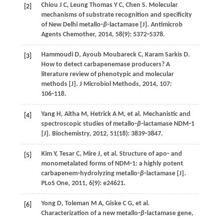
Chiou
J C
,
Leung Thomas
Y C
,
Chen
S
. Molecular
[2]
mechanisms of substrate recognition and specificity
of New Delhi metallo⁃
β
⁃lactamase [J].
Antimicrob
Agents Chemother
,
2014
,
58
(9): 5372⁃5378.
Hammoudi
D
,
Ayoub Moubareck
C
,
Karam Sarkis
D
.
[3]
How to detect carbapenemase producers? A
literature review of phenotypic and molecular
methods [J].
J Microbiol Methods
,
2014
,
107
:
106⁃118.
Yang
H
,
Aitha
M
,
Hetrick
A M
,
et al
. Mechanistic and
[4]
spectroscopic studies of metallo⁃
β
⁃lactamase NDM⁃1
[J].
Biochemistry
,
2012
,
51
(18): 3839⁃3847.
Kim
Y
,
Tesar
C
,
Mire
J
,
et al
. Structure of apo⁃ and
[5]
monometalated forms of NDM⁃1: a highly potent
carbapenem⁃hydrolyzing metallo⁃
β
⁃lactamase [J].
PLoS One
,
2011
,
6
(9): e24621.
Yong
D
,
Toleman
M A
,
Giske
C G
,
et al
.
[6]
Characterization of a new metallo⁃
β
⁃lactamase gene,