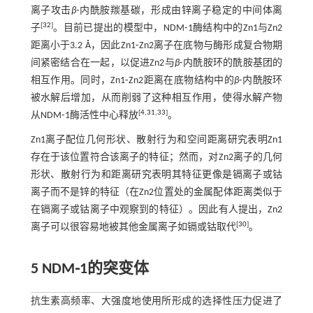
离子攻击
β
⁃内酰胺羰基碳，形成由锌离子稳定的中间体离
[
32
]
子
。目前已提出的模型中，NDM⁃1酶结构中的Zn1与Zn2
距离小于3.2 Å，因此Zn1⁃Zn2离子在底物与酶形成复合物期
间紧密结合在一起，以促进Zn2与
β
⁃内酰胺环的酰胺基团的
相互作用。同时，Zn1⁃Zn2距离在底物结构中的
β
⁃内酰胺环
被水解后增加，从而削弱了这种相互作用，使得水解产物
[
4
,
31
,
33
]
从NDM⁃1酶活性中心释放
。
Zn1离子配位几何形状、散射行为和空间距离研究表明Zn1
存在于该位置符合该离子的特征；然而，对Zn2离子的几何
形状、散射行为和距离研究表明其特征更像是镉离子或钴
离子而不是锌的特征（在Zn2位置处的金属配体距离类似于
在镉离子或钴离子中观察到的特征）。因此有人提出，Zn2
[
30
]
离子可以很容易地被其他金属离子如镉或钴取代
。
5 NDM⁃1的突变体
抗生素高频率、大强度地使用所形成的选择性压力促进了