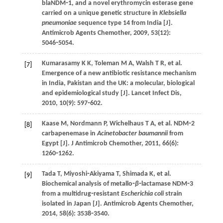
blaNDM⁃1, and a novel erythromycin esterase gene
carried on a unique genetic structure in
Klebsiella
pneumoniae
sequence type 14 from India [J].
Antimicrob Agents Chemother
,
2009
,
53
(12):
5046⁃5054.
Kumarasamy
K K
,
Toleman
M A
,
Walsh
T R
,
et al
.
[7]
Emergence of a new antibiotic resistance mechanism
in India, Pakistan and the UK: a molecular, biological
and epidemiological study [J].
Lancet Infect Dis
,
2010
,
10
(9): 597⁃602.
Kaase
M
,
Nordmann
P
,
Wichelhaus
T A
,
et al
. NDM⁃2
[8]
carbapenemase in
Acinetobacter baumannii
from
Egypt [J].
J Antimicrob Chemother
,
2011
,
66
(6):
1260⁃1262.
Tada
T
,
Miyoshi⁃Akiyama
T
,
Shimada
K
,
et al
.
[9]
Biochemical analysis of metallo⁃
β
⁃lactamase NDM⁃3
from a multidrug⁃resistant
Escherichia coli
strain
isolated in Japan [J].
Antimicrob Agents Chemother
,
2014
,
58
(6): 3538⁃3540.