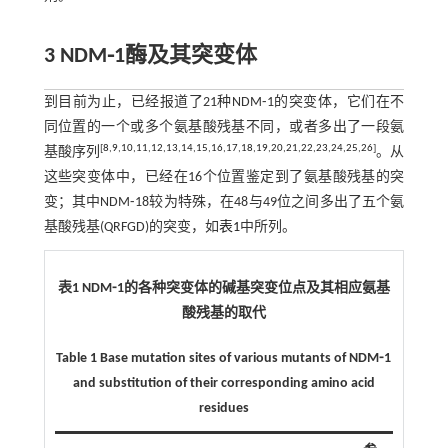
3 NDM⁃1酶及其突变体
到目前为止，已经报道了21种NDM⁃1的突变体，它们在不
同位置的一个或多个氨基酸残基不同，或者多出了一段氨
[
8
,
9
,
10
,
11
,
12
,
13
,
14
,
15
,
16
,
17
,
18
,
19
,
20
,
21
,
22
,
23
,
24
,
25
,
26
]
基酸序列
。从
这些突变体中，已经在16个位置鉴定到了氨基酸残基的突
变；其中NDM⁃18较为特殊，在48与49位之间多出了五个氨
基酸残基(QRFGD)的突变，如
表1
中所列。
表1 NDM⁃1的各种突变体的碱基突变位点及其相应氨基
酸残基的取代
Table 1 Base mutation sites of various mutants of NDM⁃1
and substitution of their corresponding amino acid
residues