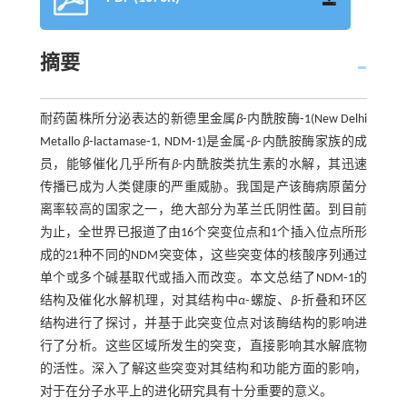
摘要
耐药菌株所分泌表达的新德里金属
β
⁃内酰胺酶⁃1(New Delhi
Metallo
β
⁃lactamase⁃1, NDM⁃1)是金属⁃
β
⁃内酰胺酶家族的成
员，能够催化几乎所有
β
⁃内酰胺类抗生素的水解，其迅速
传播已成为人类健康的严重威胁。我国是产该酶病原菌分
离率较高的国家之一，绝大部分为革兰氏阴性菌。到目前
为止，全世界已报道了由16个突变位点和1个插入位点所形
成的21种不同的NDM突变体，这些突变体的核酸序列通过
单个或多个碱基取代或插入而改变。本文总结了NDM⁃1的
结构及催化水解机理，对其结构中
α
⁃螺旋、
β
⁃折叠和环区
结构进行了探讨，并基于此突变位点对该酶结构的影响进
行了分析。这些区域所发生的突变，直接影响其水解底物
的活性。深入了解这些突变对其结构和功能方面的影响，
对于在分子水平上的进化研究具有十分重要的意义。