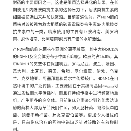
耐药的主要原因之一，这也是细菌选择进化的结果。在长
期使用
β
⁃内酰胺类抗生素的选择压力下，耐该类抗生素的
细菌被筛选出来并加快繁殖。目前普遍认为，产NDM酶的
菌株对曾被视为救命稻草的碳青霉烯类抗生素(
β
⁃内酰胺类
抗生素中的一类，临床使用的主要有亚胺培南、美罗培
南、厄他培南、比阿培南等)具有广谱的水解活性。
产NDM酶的临床菌株在亚洲分离率最高，其中大约58.15%
的NDM⁃1及突变体分布于中国和印度。欧洲约占16.8%，其
中NDM⁃1的突变体在保加利亚、罗马尼亚、波兰、法国、
意大利、土耳其、德国、希腊、塞尔维亚、伦敦、乌克
兰、克罗地亚、阿塞拜疆和爱尔兰传播较广。NDM⁃1在自
然环境中的广泛传播，主要原因在于其编码基因
bla
可
NDM
[
7
]
通过质粒而水平传播
，而且在持续传播中进行频繁地重
组，产生更多的突变体。目前临床分离鉴定到的能表达该
酶的菌株大都为革兰氏阴性菌，如大肠杆菌、铜绿假单胞
菌、鲍曼不动杆菌、肺炎克雷伯菌等。更加令人担忧的
是，目前临床治疗的药物中尚缺乏针对该酶的有效抑制
剂。