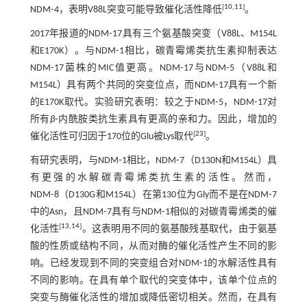
[
10
,
11
]
NDM⁃4，表明V88L突变可能导致催化活性降低
。
2017年报道的NDM⁃17具有三个氨基酸突变（V88L、M154L
和E170K）。与NDM⁃1相比，碳青霉烯类抗生素抑制表达
NDM⁃17菌株的MIC值更高。NDM⁃17与NDM⁃5（V88L和
M154L）具有两个共同的突变位点，而NDM⁃17具有一个新
的E170K取代。实验研究表明：较之于NDM⁃5，NDM⁃17对
所有
β
⁃内酰胺类抗生素具有更高的亲和力。因此，增加的
[
23
]
催化活性可归因于170位的Glu被Lys取代
。
有研究表明，与NDM⁃1相比，NDM⁃7（D130N和M154L）具
有更强的水解碳青霉烯类抗生素的活性。然而，
NDM⁃8（D130G和M154L）在第130位为Gly而不是在NDM⁃7
中的Asn，且NDM⁃7具有与NDM⁃1相似的对碳青霉烯类的催
[
13
,
14
]
化活性
。这表明用不同的氨基酸残基取代，由于氨基
酸的性质或结构不同，从而对酶的催化活性产生不同的影
响。已经发现到不同的突变组合对NDM⁃1的水解活性具有
不同的影响。在具有单个取代的突变体中，该单个位点的
突变与酶催化活性的增加或降低密切相关。然而，在具有