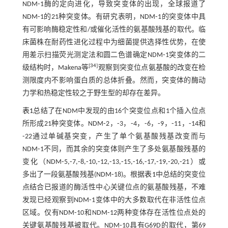
NDM⁃1酶的定向进化，导致突变体的出现，全球报道了
NDM⁃1的21种突变体。有研究表明，NDM⁃1的突变体中具
有可影响酶稳定性和/或催化活性的氨基酸残基的取代。临
床菌株在耐药性进化过程中为细菌提供选择性优势，在使
用差示扫描荧光测定法和圆二色谱确定NDM⁃1突变体的二
[
34
]
级结构时，Makena等
观察到突变位点氨基酸的改变在检
测限度内不影响蛋白质的总体折叠。然而，突变体的酶动
力学和热稳定性较之于野生型的却存在差异。
表1
总结了在NDM中发现的由16个突变位点和1个插入位点
所形成21种突变体。NDM⁃2，⁃3，⁃4，⁃6，⁃9，⁃11，⁃14和
⁃22通过单碱基突变，产生了单个氨基酸残基改变而与
NDM⁃1不同，而其余的突变体则产生了多处氨基酸残基的
变化（NDM⁃5,⁃7,⁃8,⁃10,⁃12,⁃13,⁃15,⁃16,⁃17,⁃19,⁃20,⁃21）或
多出了一段氨基酸残基(NDM⁃18)。根据
表1
中总结的突变位
点结合已报道的酶活性中心关键位点的氨基酸残基，不难
发现已经观察到NDM⁃1变体中的大多数取代在非活性位点
区域。仅有NDM⁃10和NDM⁃12两种变体存在活性位点处的
关键氨基酸残基被取代。NDM⁃10具有G69D的取代，第69