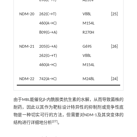
698(C→T)
A233V
NDM⁃20
262(C→T)
V88L
[
25
]
460(A→C)
M154L
809(G→A)
R270H
NDM⁃21
205(G→A)
G69S
[
26
]
262(G→T)
V88L
460(A→C)
M154L
NDM⁃22
742(A→C)
M248L
[
24
]
由于MBL能催化
β
⁃内酰胺类抗生素的水解，从而导致菌株的
耐药，因此以其作为靶标设计特异性的抑制剂或竞争性底
物是一种切实可行的方法，但需要对NDM⁃1及其突变体的
[
27
]
结构进行详细地分析
。