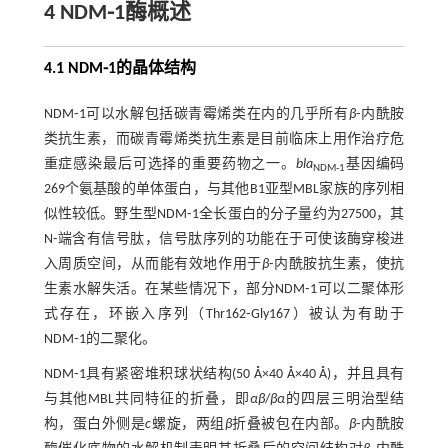
4 NDM⁃1酶概述
4.1 NDM⁃1的晶体结构
NDM⁃1可以水解包括碳青霉烯类在内的几乎所有
β
⁃内酰胺
类抗生素，而碳青霉烯类抗生素是目前临床上用作治疗危
重症感染最后可选择的重要药物之一。
bla
基因编码
NDM⁃1
269个氨基酸的单体蛋白，与其他B1亚型MBL家族的序列相
似性较低。野生型NDM⁃1全长蛋白的分子量约为27500，其
N⁃端含有信号肽，信号肽序列的功能在于可使该酶穿梭进
入周质空间，从而能有效地作用于
β
⁃内酰胺抗生素，使抗
生素水解失活。在某些情况下，部分NDM⁃1可以二聚体形
式存在，环嵌入序列（Thr162⁃Gly167）被认为有助于
NDM⁃1的二聚化。
NDM⁃1具有紧密堆积球状结构(50 Å×40 Å×40 Å)，并且具有
与其他MBL共同特征的折叠，即
αβ
/
βα
的四层三明治型结
构，蛋白外侧是
c
螺旋，两组
β
折叠被包在内部。
β
⁃内酰胺