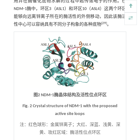
用并在酶催化底物水解的过程中起传递电子的作用。在
NDM⁃1酶中，环区3（ASL1）和环区10（ASL4）这两个环区
能够向远离锌离子所在的酶活性的外侧移动，因此该酶活
[
29
]
性中心可以容纳具有不同分子构象的各种底物
。
图2 NDM⁃1酶晶体结构及活性位点环区
Fig. 2 Crystal structure of NDM⁃1 with the proposed
active site loops
注：
红色球形：金属锌离子；大红、深蓝、浅黄、深
黄、玫红区域：酶活性位点环区