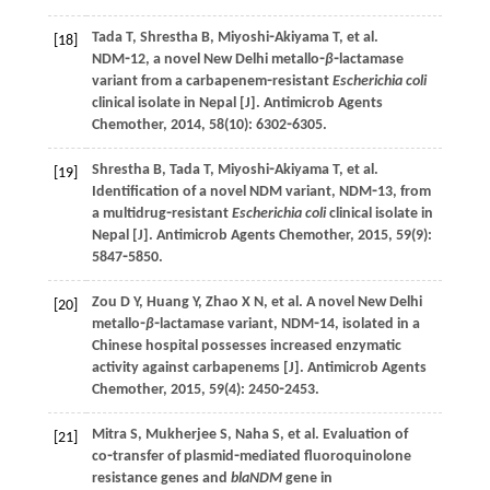
Tada
T
,
Shrestha
B
,
Miyoshi⁃Akiyama
T
,
et al
.
[18]
NDM⁃12, a novel New Delhi metallo⁃
β
⁃lactamase
variant from a carbapenem⁃resistant
Escherichia coli
clinical isolate in Nepal [J].
Antimicrob Agents
Chemother
,
2014
,
58
(10): 6302⁃6305.
Shrestha
B
,
Tada
T
,
Miyoshi⁃Akiyama
T
,
et al
.
[19]
Identification of a novel NDM variant, NDM⁃13, from
a multidrug⁃resistant
Escherichia coli
clinical isolate in
Nepal [J].
Antimicrob Agents Chemother
,
2015
,
59
(9):
5847⁃5850.
Zou
D Y
,
Huang
Y
,
Zhao
X N
,
et al
. A novel New Delhi
[20]
metallo⁃
β
⁃lactamase variant, NDM⁃14, isolated in a
Chinese hospital possesses increased enzymatic
activity against carbapenems [J].
Antimicrob Agents
Chemother
,
2015
,
59
(4): 2450⁃2453.
Mitra
S
,
Mukherjee
S
,
Naha
S
,
et al
. Evaluation of
[21]
co⁃transfer of plasmid⁃mediated fluoroquinolone
resistance genes and
blaNDM
gene in