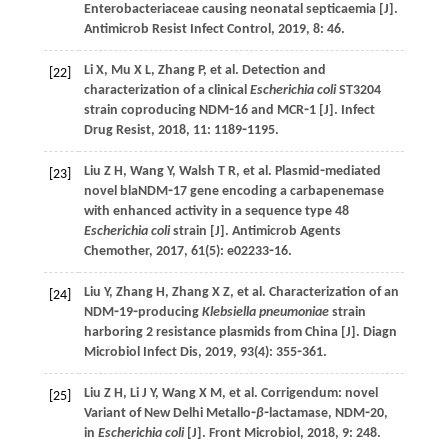
Enterobacteriaceae causing neonatal septicaemia [J].
Antimicrob Resist Infect Control
,
2019
,
8
: 46.
Li
X
,
Mu
X L
,
Zhang
P
,
et al
. Detection and
[22]
characterization of a clinical
Escherichia coli
ST3204
strain coproducing NDM⁃16 and MCR⁃1 [J].
Infect
Drug Resist
,
2018
,
11
: 1189⁃1195.
Liu
Z H
,
Wang
Y
,
Walsh
T R
,
et al
. Plasmid⁃mediated
[23]
novel blaNDM⁃17 gene encoding a carbapenemase
with enhanced activity in a sequence type 48
Escherichia coli
strain [J].
Antimicrob Agents
Chemother
,
2017
,
61
(5): e02233⁃16.
Liu
Y
,
Zhang
H
,
Zhang
X Z
,
et al
. Characterization of an
[24]
NDM⁃19⁃producing
Klebsiella pneumoniae
strain
harboring 2 resistance plasmids from China [J].
Diagn
Microbiol Infect Dis
,
2019
,
93
(4): 355⁃361.
Liu
Z H
,
Li
J Y
,
Wang
X M
,
et al
. Corrigendum: novel
[25]
Variant of New Delhi Metallo⁃
β
⁃lactamase, NDM⁃20,
in
Escherichia coli
[J].
Front Microbiol
,
2018
,
9
: 248.