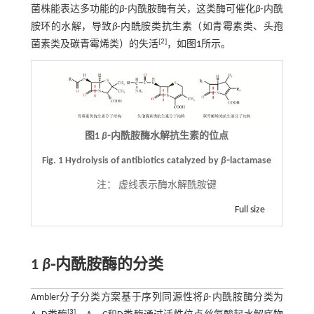
菌株能表达多功能的
β
⁃内酰胺酶有关，这类酶可催化
β
⁃内酰
胺环的水解，导致
β
⁃内酰胺类抗生素（如青霉素类、头孢
[
2
]
菌素类及碳青霉烯类）的失活
，如
图1
所示。
图1
β
⁃内酰胺酶水解抗生素的位点
Fig. 1 Hydrolysis of antibiotics catalyzed by
β
⁃lactamase
注：
虚线表示酶水解酰胺键
Full size
1
β
⁃内酰胺酶的分类
Ambler分子分类方案基于序列同源性将
β
⁃内酰胺酶分类为
[
3
]