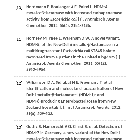
Nordmann
P
,
Boulanger
A E
,
Poirel
L
. NDM⁃4
[10]
metallo⁃
β
⁃lactamase with increased carbapenemase
activity from
Escherichia coli
[J].
Antimicrob Agents
Chemother
,
2012
,
56
(4): 2184⁃2186.
Hornsey
M
,
Phee
L
,
Wareham
D W
. A novel variant,
[11]
NDM⁃5, of the New Delhi metallo⁃
β
⁃lactamase in a
multidrug⁃resistant
Escherichia coli
ST648 isolate
recovered from a patient in the United Kingdom [J].
Antimicrob Agents Chemother
,
2011
,
55
(12):
5952⁃5954.
Williamson
D A
,
Sidjabat
H E
,
Freeman
J T
,
et al
.
[12]
Identification and molecular characterisation of New
Delhi metallo⁃
β
⁃lactamase⁃1 (NDM⁃1)⁃ and
NDM⁃6⁃producing Enterobacteriaceae from New
Zealand hospitals [J].
Int J Antimicrob Agents
,
2012
,
39
(6): 529⁃533.
Gottig
S
,
Hamprecht
A G
,
Christ
S
,
et al
. Detection of
[13]
NDM⁃7 in Germany, a new variant of the New Delhi
metallo⁃
β
⁃lactamase with increased carbapenemase