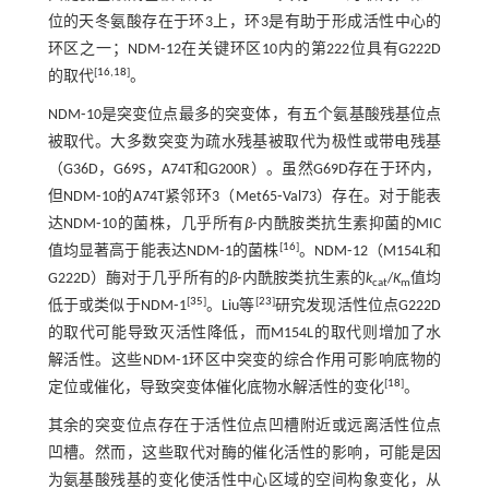
位的天冬氨酸存在于环3上，环3是有助于形成活性中心的
环区之一；NDM⁃12在关键环区10内的第222位具有G222D
[
16
,
18
]
的取代
。
NDM⁃10是突变位点最多的突变体，有五个氨基酸残基位点
被取代。大多数突变为疏水残基被取代为极性或带电残基
（G36D，G69S，A74T和G200R）。虽然G69D存在于环内，
但NDM⁃10的A74T紧邻环3（Met65⁃Val73）存在。对于能表
达NDM⁃10的菌株，几乎所有
β
⁃内酰胺类抗生素抑菌的MIC
[
16
]
值均显著高于能表达NDM⁃1的菌株
。NDM⁃12（M154L和
G222D）酶对于几乎所有的
β
⁃内酰胺类抗生素的
k
/
K
值均
cat
m
[
35
]
[
23
]
低于或类似于NDM⁃1
。Liu等
研究发现活性位点G222D
的取代可能导致灭活性降低，而M154L的取代则增加了水
解活性。这些NDM⁃1环区中突变的综合作用可影响底物的
[
18
]
定位或催化，导致突变体催化底物水解活性的变化
。
其余的突变位点存在于活性位点凹槽附近或远离活性位点
凹槽。然而，这些取代对酶的催化活性的影响，可能是因
为氨基酸残基的变化使活性中心区域的空间构象变化，从