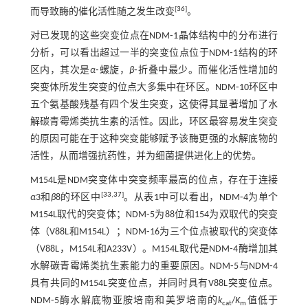
[
36
]
而导致酶的催化活性随之发生改变
。
对已发现的这些突变位点在NDM⁃1晶体结构中的分布进行
分析，可以看出超过一半的突变位点位于NDM⁃1结构的环
区内，其次是
α
⁃螺旋，
β
⁃折叠中最少。而催化活性增加的
突变体所发生突变的位点大多集中在环区。NDM⁃10环区中
五个氨基酸残基有四个发生突变，这使得其显著增加了水
解碳青霉烯类抗生素的活性。因此，环区最容易发生突变
的原因可能在于这种突变能够赋予该酶更强的水解底物的
活性，从而增强抗药性，并为细菌提供进化上的优势。
M154L是NDM突变体中突变频率最高的位点，存在于连接
[
33
,
37
]
α
3和
β
8的环区中
。从
表1
中可以看出，NDM⁃4为单个
M154L取代的突变体；NDM⁃5为88位和154为双取代的突变
体（V88L和M154L）；NDM⁃16为三个位点被取代的突变体
（V88L，M154L和A233V）。M154L取代是NDM⁃4酶增加其
水解碳青霉烯类抗生素能力的重要原因。NDM⁃5与NDM⁃4
具有共同的M154L突变位点，并同时具有V88L突变位点。
NDM⁃5酶水解底物亚胺培南和美罗培南的
k
/
K
值低于
cat
m