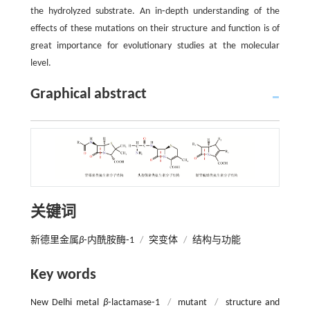
the hydrolyzed substrate. An in⁃depth understanding of the
effects of these mutations on their structure and function is of
great importance for evolutionary studies at the molecular
level.
Graphical abstract
关键词
新德里金属
β
⁃内酰胺酶⁃1
/
突变体
/
结构与功能
Key words
New Delhi metal
β
⁃lactamase⁃1
/
mutant
/
structure and