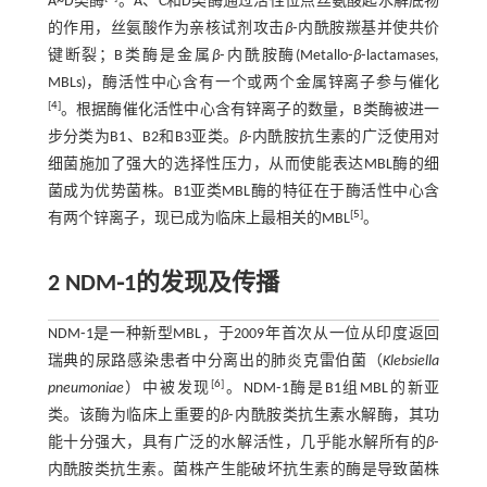
A~D类酶
。A、C和D类酶通过活性位点丝氨酸起水解底物
的作用，丝氨酸作为亲核试剂攻击
β
⁃内酰胺羰基并使共价
键断裂；B类酶是金属
β
⁃内酰胺酶(Metallo⁃
β
⁃lactamases,
MBLs)，酶活性中心含有一个或两个金属锌离子参与催化
[
4
]
。根据酶催化活性中心含有锌离子的数量，B类酶被进一
步分类为B1、B2和B3亚类。
β
⁃内酰胺抗生素的广泛使用对
细菌施加了强大的选择性压力，从而使能表达MBL酶的细
菌成为优势菌株。B1亚类MBL酶的特征在于酶活性中心含
[
5
]
有两个锌离子，现已成为临床上最相关的MBL
。
2 NDM⁃1的发现及传播
NDM⁃1是一种新型MBL，于2009年首次从一位从印度返回
瑞典的尿路感染患者中分离出的肺炎克雷伯菌（
Klebsiella
[
6
]
pneumoniae
）中被发现
。NDM⁃1酶是B1组MBL的新亚
类。该酶为临床上重要的
β
⁃内酰胺类抗生素水解酶，其功
能十分强大，具有广泛的水解活性，几乎能水解所有的
β
⁃
内酰胺类抗生素。菌株产生能破坏抗生素的酶是导致菌株