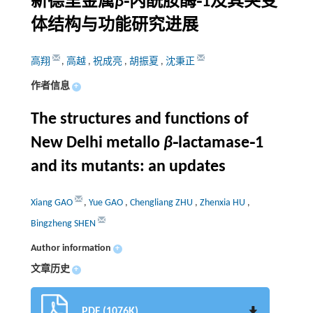
新德里金属
β
⁃内酰胺酶⁃1及其突变
体结构与功能研究进展
高翔
,
高越
,
祝成亮
,
胡振夏
,
沈秉正
作者信息
+
The structures and functions of
New Delhi metallo
β
⁃lactamase⁃1
and its mutants: an updates
Xiang GAO
,
Yue GAO
,
Chengliang ZHU
,
Zhenxia HU
,
Bingzheng SHEN
Author information
+
文章历史
+
PDF (1076K)