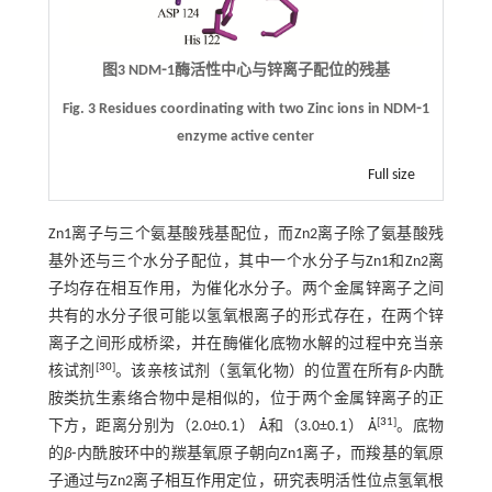
图3 NDM⁃1酶活性中心与锌离子配位的残基
Fig. 3 Residues coordinating with two Zinc ions in NDM⁃1
enzyme active center
Full size
Zn1离子与三个氨基酸残基配位，而Zn2离子除了氨基酸残
基外还与三个水分子配位，其中一个水分子与Zn1和Zn2离
子均存在相互作用，为催化水分子。两个金属锌离子之间
共有的水分子很可能以氢氧根离子的形式存在，在两个锌
离子之间形成桥梁，并在酶催化底物水解的过程中充当亲
[
30
]
核试剂
。该亲核试剂（氢氧化物）的位置在所有
β
⁃内酰
胺类抗生素络合物中是相似的，位于两个金属锌离子的正
[
31
]
下方，距离分别为（2.0±0.1） Å和（3.0±0.1） Å
。底物
的
β
⁃内酰胺环中的羰基氧原子朝向Zn1离子，而羧基的氧原
子通过与Zn2离子相互作用定位，研究表明活性位点氢氧根