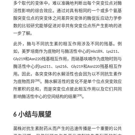
多个取代的变体中，难以准确地判断出每个突变位点对酶
活性影响的综合效应。通过对具有相同的一个或多个氨基
酸突变位点的突变体之间差异突变体的酶促反应动力学参
数的比较研究能够促进对非共有突变位点所产生影响的进
一步了解。
此外，酶与不同抗生素的相互作用涉及不同的残基。例
如，美罗培南作为底物时与酶活性中心的His189、Lys211、
Gly219和Asn220残基相互作用，而硝基呋喃作为底物时则与
酶活性中心的Lys211、Lys216、Gly219和Asn220残基相互作
用。因此，各突变体的水解活性也会因为以不同抗生素作
[
38
]
为底物而异
。酶水解活性的变化不是单个位点突变效应
所累积的总和，而是突变位点彼此相互作用以及它们共同
[
39
]
影响酶活性中心的空间结构的结果
。
6 小结与展望
菌株对抗生素耐药从而产生的迅速传播是一个重要的公共