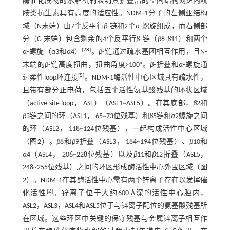
酶催化底物的水解机制表明其折叠后的空间结构对
β
⁃内酰
胺类抗生素具有高度的适应性。NDM⁃1分子的左侧亚结构
域（N末端）由7个反平行
β
⁃链和2个
α
⁃螺旋组成，而右侧部
分（C⁃末端）包含剩余的4个反平行
β
⁃链（
β
8⁃
β
11）和两个
[
28
]
α
⁃螺旋（
α
3和
α
4）
。
β
⁃链通过疏水基团相互作用，且N⁃
末端的
β
⁃链高度扭曲，扭曲角度>100°。
β
⁃折叠和
α
⁃螺旋通
[
5
]
过柔性loop环连接
。NDM⁃1酶活性中心区域具有疏水性，
且带有部分正电荷，包括五个活性氨基酸残基的环状区域
（active site loop， ASL）（ASL1~ASL5）。在其底部，
β
2和
β
3链之间的环（ASL1， 65~73位残基）和
β
5链和
α
2螺旋之间
的环（ASL2， 118~124位残基），一起构成活性中心区域
（
图2
）。
β
8和
β
9折叠（ASL3， 184~194位残基）、
β
10和
α
4（ASL4， 206~228位残基）以及
β
11和
β
12折叠（ASL5，
248~255位残基）之间的环区形成酶活性中心外围区域（
图
2
）。NDM⁃1在其酶活性中心需有两个锌离子存在以发挥催
[
2
]
化活性
。锌离子位于大约600 Å深的活性中心腔内，
ASL2，ASL3，ASL4和ASL5位于与锌离子配位的氨基酸残基所
在区域。这些环区中关键的保守残基与金属锌离子相互作