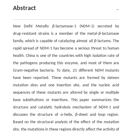
Abstract
New Delhi Metallo
β
⁃lactamase⁃1 (NDM⁃1) secreted by
drug⁃resistant strains is a member of the metal⁃
β
⁃lactamase
family, which is capable of catalyzing almost all
β
⁃lactams. The
rapid spread of NDM⁃1 has become a serious threat to human
health. China is one of the countries with high isolation rate of
the pathogens producing this enzyme, and most of them are
Gram⁃negative bacteria. To date, 21 different NDM mutants
have been reported. These mutants are formed by sixteen
mutation sites and one insertion site, and the nucleic acid
sequences of these mutants are altered by single or multiple
base substitutions or insertions. This paper summarizes the
structure and catalytic hydrolysis mechanism of NDM⁃1 and
discusses the structure of
α
⁃helix,
β
⁃sheet and loop region.
Based on the structural analysis of the effect of the mutation
site, the mutations in these regions directly affect the activity of