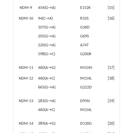
NDM⁃9
454(G→A)
E152K
[
15
]
NDM⁃10
94(C→A)
R32S
[
16
]
107(G→A)
G36D
205(G→A)
G69S
220(G→A)
A74T
598(G→C)
G200R
NDM⁃11
460(A→G)
M154V
[
17
]
NDM⁃12
460(A→C)
M154L
[
18
]
665(G→A)
G222D
NDM⁃13
283(G→A)
D95N
[
19
]
460(A→C)
M154L
NDM⁃14
389(A→G)
D130G
[
20
]