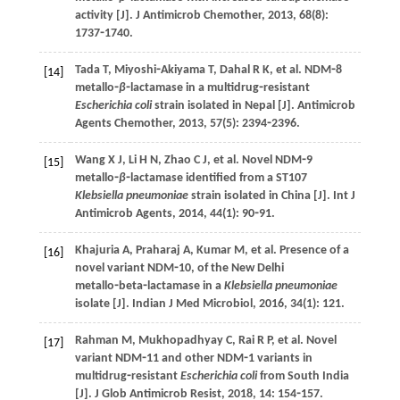
activity [J].
J Antimicrob Chemother
,
2013
,
68
(8):
1737⁃1740.
Tada
T
,
Miyoshi⁃Akiyama
T
,
Dahal
R K
,
et al
. NDM⁃8
[14]
metallo⁃
β
⁃lactamase in a multidrug⁃resistant
Escherichia coli
strain isolated in Nepal [J].
Antimicrob
Agents Chemother
,
2013
,
57
(5): 2394⁃2396.
Wang
X J
,
Li
H N
,
Zhao
C J
,
et al
. Novel NDM⁃9
[15]
metallo⁃
β
⁃lactamase identified from a ST107
Klebsiella pneumoniae
strain isolated in China [J].
Int J
Antimicrob Agents
,
2014
,
44
(1): 90⁃91.
Khajuria
A
,
Praharaj
A
,
Kumar
M
,
et al
. Presence of a
[16]
novel variant NDM⁃10, of the New Delhi
metallo⁃beta⁃lactamase in a
Klebsiella pneumoniae
isolate [J].
Indian J Med Microbiol
,
2016
,
34
(1): 121.
Rahman
M
,
Mukhopadhyay
C
,
Rai
R P
,
et al
. Novel
[17]
variant NDM⁃11 and other NDM⁃1 variants in
multidrug⁃resistant
Escherichia coli
from South India
[J].
J Glob Antimicrob Resist
,
2018
,
14
: 154⁃157.