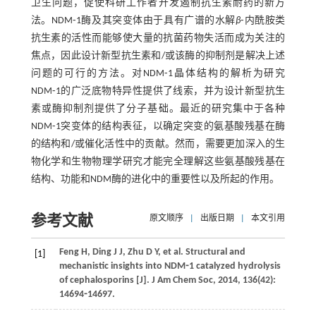
卫生问题，促使科研工作者开发遏制抗生素耐药的新方
法。NDM⁃1酶及其突变体由于具有广谱的水解
β
⁃内酰胺类
抗生素的活性而能够使大量的抗菌药物失活而成为关注的
焦点，因此设计新型抗生素和/或该酶的抑制剂是解决上述
问题的可行的方法。对NDM⁃1晶体结构的解析为研究
NDM⁃1的广泛底物特异性提供了线索，并为设计新型抗生
素或酶抑制剂提供了分子基础。最近的研究集中于各种
NDM⁃1突变体的结构表征，以确定突变的氨基酸残基在酶
的结构和/或催化活性中的贡献。然而，需要更加深入的生
物化学和生物物理学研究才能完全理解这些氨基酸残基在
结构、功能和NDM酶的进化中的重要性以及所起的作用。
参考文献
原文顺序
|
出版日期
|
本文引用
Feng
H
,
Ding
J J
,
Zhu
D Y
,
et al
. Structural and
[1]
mechanistic insights into NDM⁃1 catalyzed hydrolysis
of cephalosporins [J].
J Am Chem Soc
,
2014
,
136
(42):
14694⁃14697.