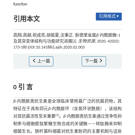
function
引用格式 ▾
引用本文
高翔,高越,祝成亮,胡振夏,沈秉正. 新德里金属
β
⁃内酰胺酶⁃1
及其突变体结构与功能研究进展[J].
生物资源
, 2020, 42(02):
173-180 DOI:10.14188/j.ajsh.2020.02.003
上一篇
下一篇
0 引 言
β
⁃内酰胺类抗生素是全球临床使用最广泛的抗菌药物，其
特征在于具有四元
β
⁃内酰胺环（含氮环状酰胺），该结构
[
1
]
对其抗菌活性至关重要
。
β
⁃内酰胺类抗生素通过竞争性抑
制参与细胞壁肽聚糖生物合成的关键酶——转肽酶来抑制
细菌生长。肠杆菌科细菌对抗生素耐药的主要机制与这些