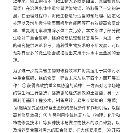
近年来，微生物技术（微生物大多数是细菌、真菌和真核
藻类）在治理水体中重金属污染物镉、铬取得了一定的进
展，在治理过程中，将微生物进行适当的预处理、固定化
处理以及增加微生物表面吸附官能团等可有效提高修复效
率、重复利用率和排除水体二次污染。本文综述了部分微
生物对于重金属镉、铬的修复机理和修复条件，为进一步
的研究提供理论参考。随着微生物技术的不断发展，可以
预期有更多的微生物会被挖掘出来用于污水中重金属的治
理。
为了进一步提高微生物的修复效率并将其运用于实体污水
中重金属镉、铬的修复，建议未来从以下四个方面开展工
作：①获得高效抗重金属胁迫的菌株：一方面对污染场地
的微生物进行筛选，筛选更加经济高效的土著菌；另一方
面利用基因工程技术，制备高效，易生长繁殖的工程菌；
②继续探究菌株修复重金属的最优条件和作用机理，以提
高其修复效果；③加强利用传统修复方法（物理、化学和
植物修复技术）等多种技术与微生物技术的联合修复，以
及培养复合菌对污水的联合修复，扩大修复规模；④开拓