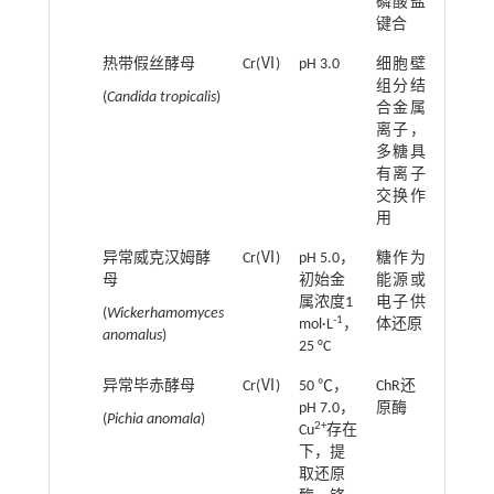
磷酸盐
键合
热带假丝酵母
Cr(Ⅵ)
pH 3.0
细胞壁
29.1 mg
组分结
(
Candida tropicalis
)
合金属
离子，
多糖具
有离子
交换作
用
异常威克汉姆酵
Cr(Ⅵ)
pH 5.0，
糖作为
100%
母
初始金
能源或
属浓度1
电子供
(
Wickerhamomyces
-1
mol·L
，
体还原
anomalus
)
25 °C
异常毕赤酵母
Cr(Ⅵ)
50 ℃，
ChR还
100%
pH 7.0，
原酶
(
Pichia anomala
)
2+
Cu
存在
下，提
取还原