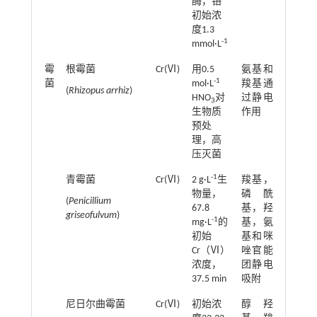
酶，铬
初始浓
度1.3
-1
mmol·L
霉
根霉菌
Cr(Ⅵ)
用0.5
氨基和
31.52 m
-1
菌
mol·L
羧基通
(
Rhizopus arrhiz
)
HNO
对
过静电
3
生物质
作用
预处
理，高
压灭菌
-1
青霉菌
Cr(Ⅵ)
2 g·L
生
羧基，
最大79.
物量，
磷酰
(
Penicillium
67.8
基，羟
griseofulvum
)
-1
mg·L
的
基，氨
初始
基和咪
Cr（Ⅵ）
唑官能
浓度，
团静电
37.5 min
吸附
尼日尔曲霉菌
Cr(Ⅵ)
初始浓
醇羟
11.792 