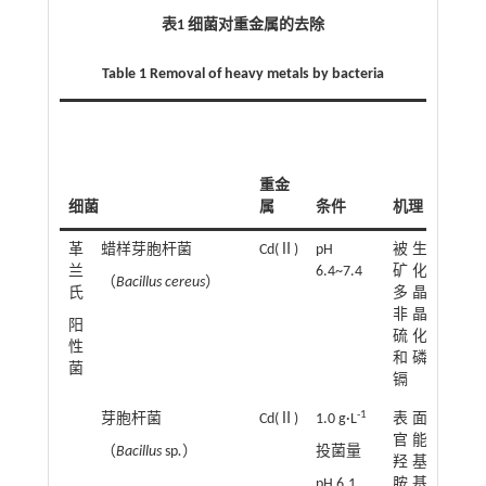
表1 细菌对重金属的去除
Table 1 Removal of heavy metals by bacteria
重金
吸
细菌
属
条件
机理
力
革
蜡样芽胞杆菌
Cd(Ⅱ)
pH
被生物
5
兰
6.4~7.4
矿化为
mm
（
Bacillus cereus
）
1
氏
多晶或
非晶态
阳
硫化镉
性
和磷酸
菌
镉
-1
芽胞杆菌
Cd(Ⅱ)
1.0 g·L
表面的
1.8
官能团
mg
（
Bacillus
sp
.
）
投菌量
羟基、
pH 6.1
胺基、