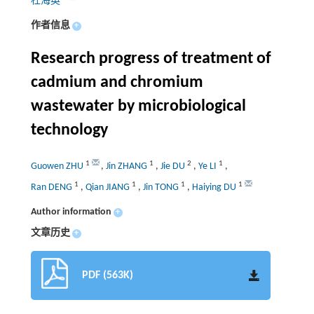
杜海英
作者信息
+
Research progress of treatment of
cadmium and chromium
wastewater by microbiological
technology
1
1
2
1
Guowen ZHU
,
Jin ZHANG
,
Jie DU
,
Ye LI
,
1
1
1
1
Ran DENG
,
Qian JIANG
,
Jin TONG
,
Haiying DU
Author information
+
文章历史
+
PDF (563K)