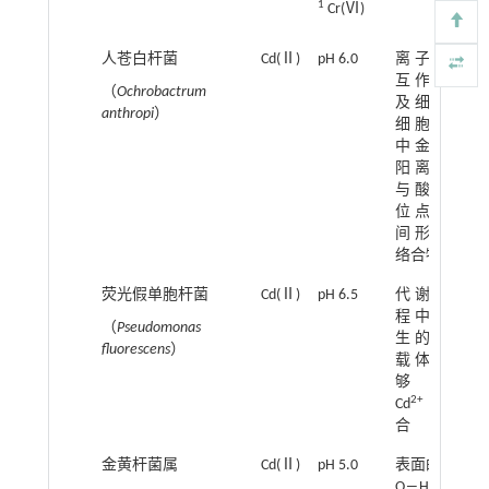
1
Cr(Ⅵ)
人苍白杆菌
Cd(Ⅱ)
pH 6.0
离子相
34.
互作用
mg
（
Ochrobactrum
及细菌
anthropi
）
细胞壁
中金属
阳离子
与酸性
位点之
间形成
络合物
荧光假单胞杆菌
Cd(Ⅱ)
pH 6.5
代谢过
2 g
程中产
（
Pseudomonas
生的铁
fluorescens
）
载体能
够与
2+
Cd
络
合
金黄杆菌属
Cd(Ⅱ)
pH 5.0
表面的
最
O―H、
除