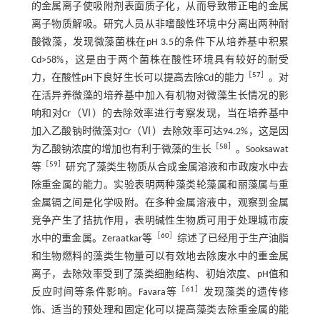
的金属离子使吸附剂表面质子化，从而导致带正电的金属
离子物质解吸。研究人员从非嗜酸性环境中分离出两种耐
酸微藻，发现微藻菌株在pH 3.5的条件下从培养基中积累
Cd>58%，这是由于两个菌株在酸性环境具有较好的耐受
［
57
］
力，在酸性pH下良好生长可以提高去除Cd的能力
。对
在活异养微藻的培养基中加入有机物对微藻生长情况的影
响和对Cr（Ⅵ）的去除效率进行考察发现，当在培养基中
加入乙酸钠时微藻对Cr（Ⅵ）去除效率可达94.2%，这是因
［
58
］
为乙酸钠浓度的增加也有利于微藻的生长
。Sooksawat
［
59
］
等
研究了藻类生物质从合成金属溶液和市政废水中去
除重金属的能力。实验表明两种藻类轮藻属和丽藻属与重
金属镉之间是化学吸附。在多种金属溶液中，观察到金属
竞争产生了拮抗作用，表明碱性生物质可用于处理城市废
［
60
］
水中的重金属。Zeraatkar等
综述了已经用于生产油脂
和生物燃料的藻类生物量可以有效地去除废水中的重金属
离子，去除效率受到了藻类细胞结构、初始浓度、pH值和
［
61
］
反应时间等条件影响。Favara等
发现藻类的遗传修
饰、适当的预处理和固定化可以提高藻类去除重金属的能