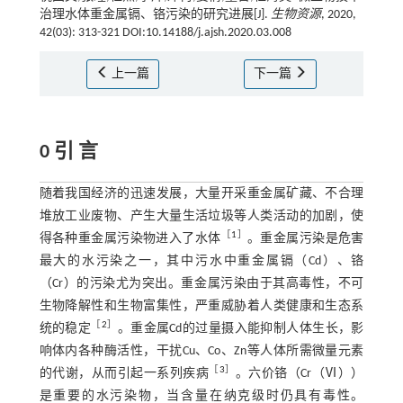
治理水体重金属镉、铬污染的研究进展[J].
生物资源
, 2020,
42(03): 313-321 DOI:10.14188/j.ajsh.2020.03.008
上一篇
下一篇
0 引 言
随着我国经济的迅速发展，大量开采重金属矿藏、不合理
堆放工业废物、产生大量生活垃圾等人类活动的加剧，使
［
1
］
得各种重金属污染物进入了水体
。重金属污染是危害
最大的水污染之一，其中污水中重金属镉（Cd）、铬
（Cr）的污染尤为突出。重金属污染由于其高毒性，不可
生物降解性和生物富集性，严重威胁着人类健康和生态系
［
2
］
统的稳定
。重金属Cd的过量摄入能抑制人体生长，影
响体内各种酶活性，干扰Cu、Co、Zn等人体所需微量元素
［
3
］
的代谢，从而引起一系列疾病
。六价铬（Cr（Ⅵ））
是重要的水污染物，当含量在纳克级时仍具有毒性。