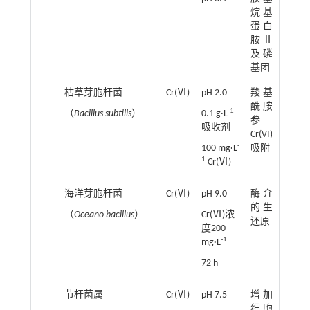
烷基、
蛋白酰
胺Ⅱ带
及磷酸
基团
枯草芽胞杆菌
Cr(Ⅵ)
pH 2.0
羧基和
最
酰胺基
除
-1
（
Bacillus subtilis
）
0.1 g·L
参与
98
吸收剂
Cr(VI)的
-
100 mg·L
吸附
1
Cr(Ⅵ)
海洋芽胞杆菌
Cr(Ⅵ)
pH 9.0
酶介导
最
的生物
除
（
Oceano bacillus
）
Cr(Ⅵ)浓
还原
74
度200
-1
mg·L
72 h
节杆菌属
Cr(Ⅵ)
pH 7.5
增加了
最
细胞壁