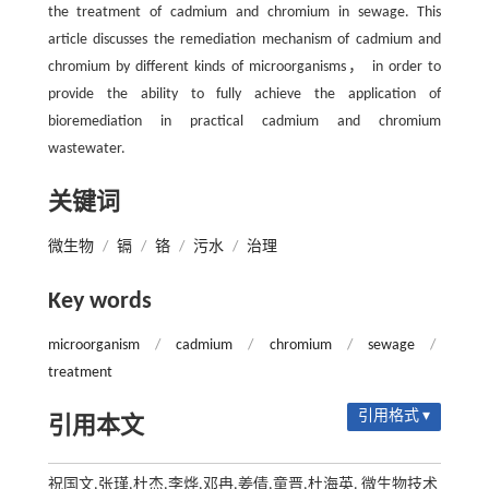
the treatment of cadmium and chromium in sewage. This
article discusses the remediation mechanism of cadmium and
chromium by different kinds of microorganisms， in order to
provide the ability to fully achieve the application of
bioremediation in practical cadmium and chromium
wastewater.
关键词
微生物
/
镉
/
铬
/
污水
/
治理
Key words
microorganism
/
cadmium
/
chromium
/
sewage
/
treatment
引用格式 ▾
引用本文
祝国文,张瑾,杜杰,李烨,邓冉,姜倩,童晋,杜海英. 微生物技术