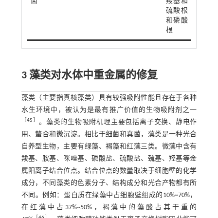
菌
羧基和
硫酸根
和磷酸
根
3 藻类对水体中重金属的修复
藻类（主要指真核藻类）具有较强吸附性能且存在于各种
水生环境中，被认为是最有推广价值的生物吸附剂之一
［
45
］
。藻类的生物吸附机理主要包括离子交换、静电作
用、螯合和微沉淀。相比于细菌和真菌，藻类是一种光合
自养型生物，主要有绿藻、褐藻和红藻三类。微藻中含有
羧基、胺基、咪唑基、磷酸盐、硫酸盐、巯基、羟基等金
属阳离子结合位点。结合位点的数量取决于细胞壁的化学
成分，不同藻类的色素分子、结构成分和光合产物都有所
不同。例如：蛋白质在绿藻中占细胞壁组成的10%~70%，
在红藻中占37%~50%，褐藻中的藻酸占其干重的
［
46
］