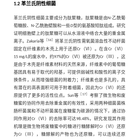
1.2 革兰氏阴性细菌
革兰氏阴性细菌主要成分为肽聚糖，肽聚糖是由N⁃乙酰葡
萄糖胺、N⁃乙酰胞壁酸和一些
D
型的氨基酸短肽组成。研究
证明细胞壁上的肽聚糖可以从水溶液中络合大量的重金属
［
16
］
离子。Zakaria等
将革兰氏阴性需氧菌溶血性不动杆菌
固定在纤维素的木壳上用于还原Cr（Ⅵ）。在含Cr（Ⅵ）
15 mg/L的废水中，约97%的Cr（Ⅵ）被还原为Cr（Ⅲ），这
是由于木壳是纤维素材料的天然来源，纤维素中的葡萄糖
基团具有易于取代的羟基，可提供弱碱性和酸性的离子交
换条件，从而增强细菌的附着力；纤维素也是多孔的，具
有潜在的高表面积可用于附着细菌，因此为Cr（Ⅵ）的还
［
17
］
原提供了更多的活性位点。Sun等
考察了微生物和废
糖蜜的协同作用去除重金属的有效性，采用两种细菌菌株
肠杆菌属和不动杆菌属在废糖蜜为碳源的情况下，通过协
同作用对Cr（Ⅵ）的去除率可达98.48%，研究发现其作用
机理是微生物将废糖蜜中的糖进行糖酵解时Cr（Ⅵ）还原
为Cr（Ⅲ），糖酵解的产物也为还原糖，可以连续还原