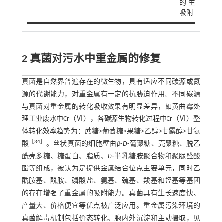
的生物
吸附
2 真菌对污水中重金属的修复
真菌是自然界普遍存在的微生物，具有适应不同碳源或氮
源的代谢能力，对重金属有一定的抗胁迫作用。不同碳源
与真菌对重金属的转化吸收效果有明显差异，如黄曲霉处
理工业废水中Cr（Ⅵ），各碳源生物转化过程中Cr（Ⅵ）整
体转化效率趋势为：蔗糖>葡萄糖>果糖>乙醇>甘露醇>甘氨
［
34
］
酸
。丝状真菌的细胞壁由
β
⁃
D
⁃葡聚糖、壳聚糖、脱乙
酰壳多糖、糖蛋白、脂质、
D
⁃半乳糖胺聚合物和聚脲醛酸
酯等组成，被认为是提供金属结合位点主要单元，同时乙
酰胺基、酰胺、磷酸盐、氨基、巯基、羧基和羟基等基团
的存在增强了重金属的吸附能力。真菌具有生长速度快、
产量大、价格便宜等优点被广泛应用。重金属污染环境的
真菌解毒机制包括价态转化、胞内外沉淀和主动摄取，见