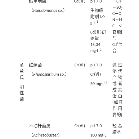
假单胞菌
Cd(Ⅱ)
pH 7.0
―CH
,
去
2
―SO
,
74
3
（
Pseudomonas
sp.）
生物吸
C―O,
附剂1.0
N―H,
-1
g·L
C―N等
Cd(Ⅱ)初
官能团
始量
与
2+
13.34
Cd
结
-1
mg·L
合
革
红螺菌
Cr(Ⅵ)
pH 7.0
通过分
最
兰
泌代谢
（
Rhodospirillum
sp.）
Cr(Ⅵ)
氏
产物，
9
-1
50 mg·L
或者形
上
阴
成其他
性
蛋白质
菌
(如呼吸
作用需
要的酶)
不动杆菌属
Cr(Ⅵ)
pH 7.0
羟基和
最
胺基
-
（
Acinetobacter
）
100 mg·L
95