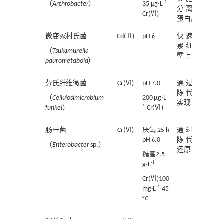
-1
（
Arthrobacter
）
35 μg·L
分离的
10
Cr(Ⅵ)
蛋白质
微变冢村氏菌
Cd(Ⅱ)
pH 6
快速积
16.
累细胞
mg
（
Tsukamurella
壁上
paurometabola
）
芬氏纤维微菌
Cr(Ⅵ)
pH 7.0
通过新
最
陈代谢
-
（
Cellulosimicrobium
200 µg·L
实现
10
1
funkei
）
Cr(Ⅵ)
肠杆菌
Cr(Ⅵ)
厌氧 25 h
通过新
最
pH 6.0
陈代谢
除
（
Enterobacter
sp.）
还原
99
糖蜜2.5
-1
g·L
Cr(Ⅵ)100
-1
mg·L
45
°C