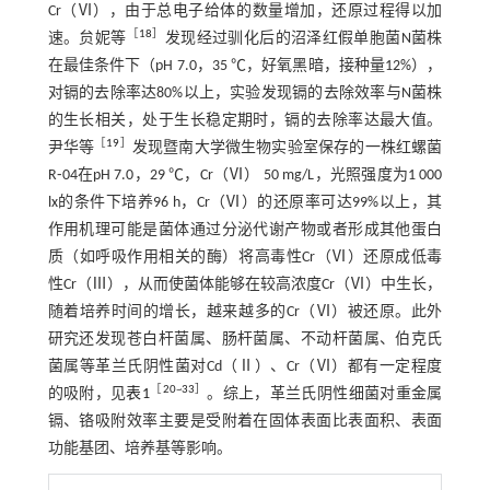
Cr（Ⅵ），由于总电子给体的数量增加，还原过程得以加
［
18
］
速。贠妮等
发现经过驯化后的沼泽红假单胞菌N菌株
在最佳条件下（pH 7.0，35 ℃，好氧黑暗，接种量12%），
对镉的去除率达80%以上，实验发现镉的去除效率与N菌株
的生长相关，处于生长稳定期时，镉的去除率达最大值。
［
19
］
尹华等
发现暨南大学微生物实验室保存的一株红螺菌
R⁃04在pH 7.0，29 ℃，Cr（Ⅵ） 50 mg/L，光照强度为1 000
lx的条件下培养96 h，Cr（Ⅵ）的还原率可达99%以上，其
作用机理可能是菌体通过分泌代谢产物或者形成其他蛋白
质（如呼吸作用相关的酶）将高毒性Cr（Ⅵ）还原成低毒
性Cr（Ⅲ），从而使菌体能够在较高浓度Cr（Ⅵ）中生长，
随着培养时间的增长，越来越多的Cr（Ⅵ）被还原。此外
研究还发现苍白杆菌属、肠杆菌属、不动杆菌属、伯克氏
菌属等革兰氏阴性菌对Cd（Ⅱ）、Cr（Ⅵ）都有一定程度
［
20
~
33
］
的吸附，见
表1
。综上，革兰氏阴性细菌对重金属
镉、铬吸附效率主要是受附着在固体表面比表面积、表面
功能基团、培养基等影响。