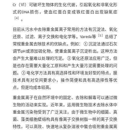
Cr（Ⅵ）可破坏生物体的生化代谢，引起氧化和非氧化形
式的DNA损伤，使血红蛋白变成铁红蛋白出现缺氧症
［
4
］
。
目前从污水中去除重金属离子常用的方法有沉淀法、氧化
［
5
］
还原、过滤、离子交换和电化学等。Vareda等
总结了
常规重金属去除技术的优缺点。例如：①沉淀法通过石灰
调节pH或添加硫化物，使重金属离子沉淀析出。这种方法
会产生大量难以处理的污泥。②氧化还原法应用广泛，但
是也存在需要大量化工原料和产生大量污泥需要处理的问
题。③电化学方法具有高选择性和环境友好型的特点，膜
技术具有对空间要求小，操作简便和具有高选择性等优
点，但是均成本较高。
重金属离子在自然环境中的固定、去除和解毒可以通过微
生物的活动来实现。近年来，运用微生物技术去除水体中
重金属污染物受到了广泛关注，由于微生物中的细菌、真
菌、藻类细胞壁结构具有像离子交换树脂一样的离子交换
特性，可以高效、快速地从复杂溶液中螯合吸附重金属离