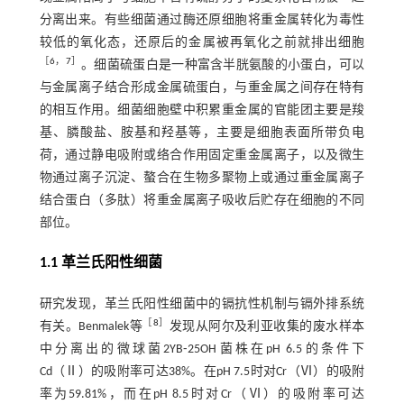
分离出来。有些细菌通过酶还原细胞将重金属转化为毒性
较低的氧化态，还原后的金属被再氧化之前就排出细胞
［
6
，
7
］
。细菌硫蛋白是一种富含半胱氨酸的小蛋白，可以
与金属离子结合形成金属硫蛋白，与重金属之间存在特有
的相互作用。细菌细胞壁中积累重金属的官能团主要是羧
基、膦酸盐、胺基和羟基等，主要是细胞表面所带负电
荷，通过静电吸附或络合作用固定重金属离子，以及微生
物通过离子沉淀、螯合在生物多聚物上或通过重金属离子
结合蛋白（多肽）将重金属离子吸收后贮存在细胞的不同
部位。
1.1 革兰氏阳性细菌
研究发现，革兰氏阳性细菌中的镉抗性机制与镉外排系统
［
8
］
有关。Benmalek等
发现从阿尔及利亚收集的废水样本
中分离出的微球菌2YB⁃25OH菌株在pH 6.5的条件下
Cd（Ⅱ）的吸附率可达38%。在pH 7.5时对Cr（Ⅵ）的吸附
率为59.81%，而在pH 8.5时对Cr（Ⅵ）的吸附率可达