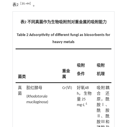
［
35
~
44
］
表2
。
表2 不同真菌作为生物吸附剂对重金属的吸附能力
Table 2 Adsorptivity of different fungi as biosorbents for
heavy metals
吸附
吸附
重金
条件
机理
菌类
属
吸附量
真
胶红酵母
Cr(Ⅵ)
好氧48
吸附耦
100%
菌
h， 生物
合还
(
Rhodotorula
量 25
原，酰
mucilaginosa
)
-1
mg·L
胺Ⅰ、
酰胺
Ⅱ、酰
胺Ⅲ和