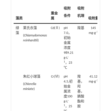
参
吸附
吸附
考
重金
文
条件
机理
藻类
属
吸附量
献
绿
莱氏衣藻
Cd(Ⅱ)
pH
羧基
145
[
48
]
-1
藻
7.0，
mg·g
(
Chlamydomonas
初始
reinhardtii
)
金属
浓度
989.21
-
g·L
1
，23
℃
朱红小球藻
Cr(Ⅵ)
pH
羧
41.12
[
49
]
-1
4.5,初
基，
mg·g
(
Chlorella
始金
羟
miniate
)
属浓
基，
度100
膦酸
-
g·L
酯和
1
，25
胺