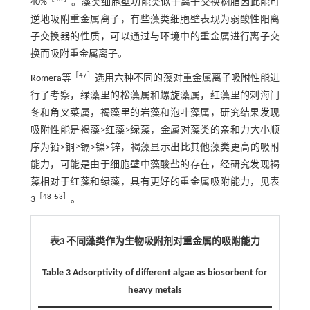
40%
。藻类细胞壁功能类似于离子交换树脂因此能可
逆地吸附重金属离子，有些藻类细胞壁表现为弱酸性阳离
子交换器的性质，可以通过与环境中的重金属进行离子交
换而吸附重金属离子。
［
47
］
Romera等
选用六种不同的藻对重金属离子吸附性能进
行了考察，绿藻里的松藻属和螺旋藻属，红藻里的刺海门
冬和角叉菜属，褐藻里的岩藻和泡叶藻属，研究结果发现
吸附性能是褐藻>红藻>绿藻，金属对藻类的亲和力大小顺
序为铅>铜≥镉>镍>锌，褐藻显示出比其他藻类更高的吸附
能力，可能是由于细胞壁中藻酸盐的存在，经研究发现褐
藻相对于红藻和绿藻，具有更好的重金属吸附能力，见
表
［
48
~
53
］
3
。
表3 不同藻类作为生物吸附剂对重金属的吸附能力
Table 3 Adsorptivity of different algae as biosorbent for
heavy metals