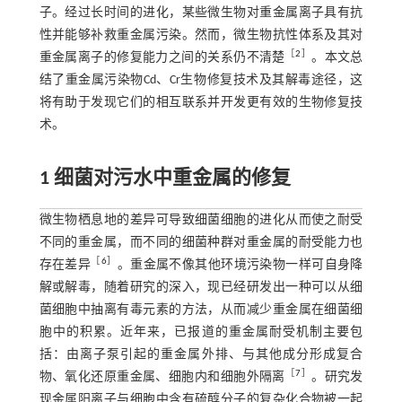
子。经过长时间的进化，某些微生物对重金属离子具有抗
性并能够补救重金属污染。然而，微生物抗性体系及其对
［
2
］
重金属离子的修复能力之间的关系仍不清楚
。本文总
结了重金属污染物Cd、Cr生物修复技术及其解毒途径，这
将有助于发现它们的相互联系并开发更有效的生物修复技
术。
1 细菌对污水中重金属的修复
微生物栖息地的差异可导致细菌细胞的进化从而使之耐受
不同的重金属，而不同的细菌种群对重金属的耐受能力也
［
6
］
存在差异
。重金属不像其他环境污染物一样可自身降
解或解毒，随着研究的深入，现已经研发出一种可以从细
菌细胞中抽离有毒元素的方法，从而减少重金属在细菌细
胞中的积累。近年来，已报道的重金属耐受机制主要包
括：由离子泵引起的重金属外排、与其他成分形成复合
［
7
］
物、氧化还原重金属、细胞内和细胞外隔离
。研究发
现金属阳离子与细胞中含有硫醇分子的复杂化合物被一起