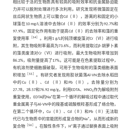
相比较于活的生物质具有较高的吸附效率和抗金属胁迫能
力并可以脱附处理进行多次利用。研究发现将微藻固定在
丝瓜网状生物质上可以螯合Cd（Ⅱ），游离的和固定的小
球藻在10 mg/L溶液中去除Cd（Ⅱ）的效率分别为92.7%和
97.9%，固定化作用有助于提高Cd（Ⅱ）的去除率和藻的重
［
54
］
复使用率
。利用1 g/L的钝顶螺旋藻对Cr（Ⅵ）进行吸
附，其生物吸附率最高为73.6%，而利用提取过
β
⁃胡萝卜素
的藻类废渣对Cr（Ⅵ）进行吸附，最大生物吸附率增加到
86.2%，吸附量提高了17%。这可能是在色素提取过程中，
有机溶剂使细胞膜破裂，可用于生物吸附的藻类细胞表面
［
55
］
积增加
。有研究者发现用胶状菌落Al⁃VN去除水稻田
中的Cu（Ⅱ）、Cd （Ⅱ）和Pb（Ⅱ），去除量分别为
27.78，28.57和76.92 mg/g，利用EDTA、HNO
作为解吸附剂
3
+
重复使用，EDTA的Na
在第一个循环的解吸过程中通过取代
重金属离子与Al⁃VN中的羧基或硫酸根羟基形成了络合物，
在第二个循环中，Cu（Ⅱ）、Cd（Ⅱ）和Pb（Ⅱ）无法取
+
代已与生物质中的官能团形成复合物的Na
，从而形成新的
［
56
］
+
复合物
。在酸性条件下，H
离子通过替换表面上吸附