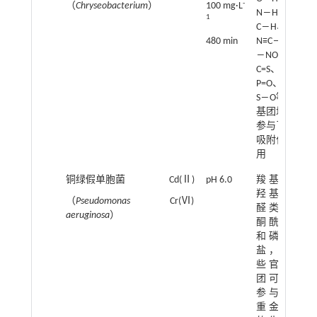
-
（
Chryseobacterium
）
100 mg·L
N―H、
93
1
C―H、
480 min
N≡C―、
―NO
、
2
C=S、
P=O、
S―O等
基团均
参与了
吸附作
用
铜绿假单胞菌
Cd(Ⅱ)
pH 6.0
羧基、
最
羟基、
除
（
Pseudomonas
Cr(Ⅵ)
醛类、
97
aeruginosa
）
酮酰胺
最
和磷酸
除
盐，这
些官能
59
团可能
参与了
重金属