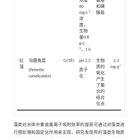
浓度
氨基
60
和磺
-1
mg·L
酸盐
浓
度，
生物
量0.8
-
g·L
1
，1 h
红
沟鹿角菜
Cr(Ⅵ)
pH 2.2
生物
2.3
[
53
]
-1
藻
质的
mg·g
(
Pelvetia
质子
氧化
canaliculata
)
化
产生
了螯
合的
结合
位点
藻类对水体中重金属离子吸附效率的提高可通过对藻类进
行预处理和固定化作用来实现，研究发现死的藻类生物质