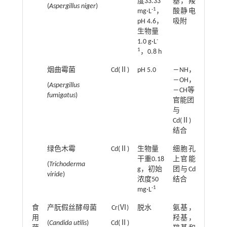
度33.33
基，羧
(
Aspergillus niger
)
-1
mg·L
，
酸静电
pH 4.6，
吸附
生物量
-
1.0 g·L
1
，0.8 h
烟曲霉菌
Cd(Ⅱ)
pH 5.0
―NH，
(70.32±
―OH，
(
Aspergillus
―CH等
fumigatus
)
官能团
与
Cd(Ⅱ)
结合
绿色木霉
Cd(Ⅱ)
生物量
细胞孔
0.55 mg
干重0.18
上官能
(
Trichoderma
g，初始
团与Cd
viride
)
浓度50
结合
-1
mg·L
-
食
产朊假丝酵母菌
Cr(Ⅵ)
脱水
氨基，
7 mg·g
用
羟基，
(
Candida utilis
)
Cd(Ⅱ)
19 mg·g