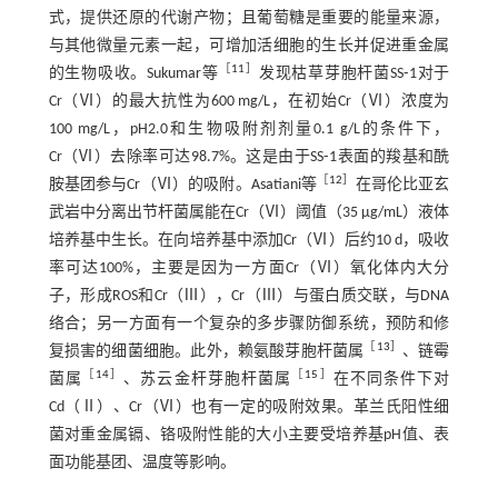
式，提供还原的代谢产物；且葡萄糖是重要的能量来源，
与其他微量元素一起，可增加活细胞的生长并促进重金属
［
11
］
的生物吸收。Sukumar等
发现枯草芽胞杆菌SS⁃1对于
Cr（Ⅵ）的最大抗性为600 mg/L，在初始Cr（Ⅵ）浓度为
100 mg/L，pH2.0和生物吸附剂剂量0.1 g/L的条件下，
Cr（Ⅵ）去除率可达98.7%。这是由于SS⁃1表面的羧基和酰
［
12
］
胺基团参与Cr（Ⅵ）的吸附。Asatiani等
在哥伦比亚玄
武岩中分离出节杆菌属能在Cr（Ⅵ）阈值（35 μg/mL）液体
培养基中生长。在向培养基中添加Cr（Ⅵ）后约10 d，吸收
率可达100%，主要是因为一方面Cr（Ⅵ）氧化体内大分
子，形成ROS和Cr（Ⅲ），Cr（Ⅲ）与蛋白质交联，与DNA
络合；另一方面有一个复杂的多步骤防御系统，预防和修
［
13
］
复损害的细菌细胞。此外，赖氨酸芽胞杆菌属
、链霉
［
14
］
［
15
］
菌属
、苏云金杆芽胞杆菌属
在不同条件下对
Cd（Ⅱ）、Cr（Ⅵ）也有一定的吸附效果。革兰氏阳性细
菌对重金属镉、铬吸附性能的大小主要受培养基pH值、表
面功能基团、温度等影响。