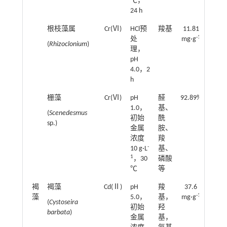
℃，
24 h
根枝藻属
Cr(Ⅵ)
HCl预
羧基
11.81
[
50
]
-1
处
mg·g
(
Rhizoclonium
)
理，
pH
4.0，2
h
栅藻
Cr(Ⅵ)
pH
醛
92.89%
[
51
]
1.0，
基、
(
Scenedesmus
初始
酰
sp.)
金属
胺、
浓度
羧
-
10 g·L
基、
1
，30
磷酸
℃
等
褐
褐藻
Cd(Ⅱ)
pH
羧
37.6
[
52
]
-1
藻
5.0，
基，
mg·g
(
Cystoseira
初始
羟
barbata
)
金属
基，