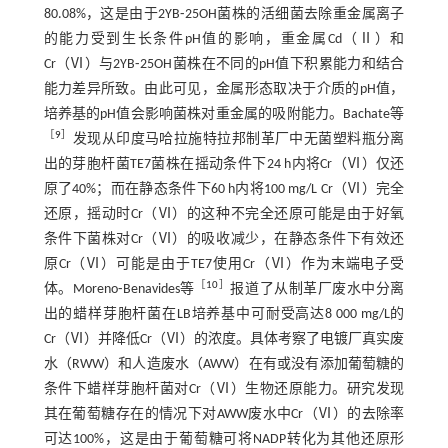
80.08%，这是由于2YB⁃25OH菌株的活细菌去除重金属离子
的能力受到生长条件pH值的影响，重金属Cd（Ⅱ）和
Cr（Ⅵ）与2YB⁃25OH菌株在不同的pH值下积累能力和结合
能力差异所致。由此可见，金属形态取决于介质的pH值，
培养基的pH值会影响菌株对重金属的吸附能力。Bachate等
［
9
］
发现从印度马哈拉施特拉邦制革厂中无菌塑料瓶分离
出的芽胞杆菌TE7菌株在摇动条件下24 h内将Cr（Ⅵ）仅还
原了40%；而在静态条件下60 h内将100 mg/L Cr（Ⅵ）完全
还原，摇动时Cr（Ⅵ）的这种不完全还原可能是由于好氧
条件下菌株对Cr（Ⅵ）的吸收减少，在静态条件下有效还
原Cr（Ⅵ）可能是由于TE7使用Cr（Ⅵ）作为末端电子受
［
10
］
体。Moreno⁃Benavides等
报道了从制革厂废水中分离
出的蜡样芽胞杆菌在LB培养基中可耐受高达8 000 mg/L的
Cr（Ⅵ）并降低Cr（Ⅵ）的浓度。具体考察了电镀厂真实废
水（RWW）和人造废水（AWW）在有或没有添加葡萄糖的
条件下蜡样芽胞杆菌对Cr（Ⅵ）生物还原能力。研究发现
其在葡萄糖存在的情况下对AWW废水中Cr（Ⅵ）的去除率
可达100%，这是由于葡萄糖可将NADP转化为其他还原形