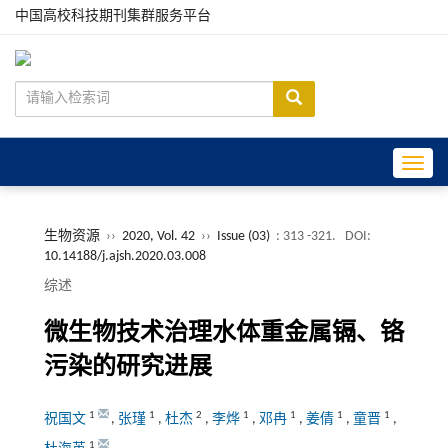
中国高校科技期刊集群服务平台
Toggle
生物资源
››
2020, Vol. 42
››
Issue (03)
: 313 -321.
DOI:
10.14188/j.ajsh.2020.03.008
综述
微生物技术治理水体重金属镉、铬
污染的研究进展
1
1
2
1
1
1
1
祝国文
,
张瑾
,
杜杰
,
李烨
,
邓冉
,
姜倩
,
童晋
,
1