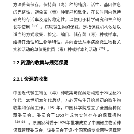
方法妥善保存，保持菌（毒）种的纯度、活性、基因信息
的完整性，避免菌（毒）种变异和退化，在长时间内保持
较高的存活率及遗传稳定性，以便用于科学研究和生产的
［
24
］
长期使用
。病原微生物的保藏，是指保藏机构依法以
适当的方式收集、检定、编目、储存菌（毒）种或样本，
维持其活性和生物学特性，并向合法从事病原微生物相关
［
25
］
实验活动的单位提供菌（毒）种或样本的活动
。
2.2 资源的收集与规范保藏
2.2.1 资源的收集
中国近代微生物菌（毒）种收集与保藏活动始于20世纪20
年代。20世纪30年代后期，方心芳先生开始最初的微生物
收集和保藏工作。1951年，中国科学院成立了全国菌种保
藏委员会。委员会于1953年成为实体存在的保藏机构
［
26
~
28
］
。原国家科委于1979年批准成立了中国微生物菌种
保藏管理委员会，该委员会下设7个国家级专业菌种保藏管