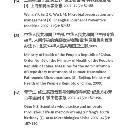
王奕峰,金子辰,吴立梦. 微生物菌(毒)种保藏及管理
[24]
[J].
上海预防医学杂志
,
2007
,
19
(2): 87⁃88.
Wang
Y F
,
Jin
Z C
,
Wu
L M
. Microbial preservation and
management [J].
Shanghai Journal of Preventive
Medicine
,
2007
,
19
(2): 87⁃88.
中华人民共和国卫生部.
中华人民共和国卫生部令第
[25]
68号. 人间传染的病原微生物菌(毒)种保藏机构管理
办法
[S].北京:中华人民共和国卫生部,
2009
.
Ministry of Health of the People’s Republic of China.
Order No. 68 of the Ministry of Health of the People’s
Republic of China. Measures for the Administration
of Depository Institutions of Human⁃Transmitted
Pathogenic Microorganisms
[S]. Beijing: Ministry of
Health of the People’s Republic of China,
2009
.
青宁生. 终生实践借鉴与创新的科学家: 纪念方心芳
[26]
百年诞辰[J].
微生物学报
,
2007
,
47
(2): 187⁃190.
Qing
N S
. Scientists who practice and innovate
throughout life-In memory of Fang Xinfang’s 100th
birthday [J].
Acta Microbiologica Sinica
,
2007
,
47
(2):
187⁃190.