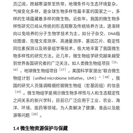
员辽阔，跨越寒温带至热带，地理条件与生态环境复杂，
气候变化多样，是全球生物多样性最丰富的国家之一，多
样的生境蕴藏着多样的微生物。近些年，我国的微生物多
样性研究已经从传统的形态观察及传统培养方法，逐渐转
向以免培养的分子生物学技术为主，如分子杂交、DNA指
纹图谱、克隆文库测序、高通量测序、基因芯片、稳定性
同位素探测以及转录组学等技术，极大地丰富了我国微生
物多样性的研究方法。近几年，微生物组学研究越来越受
［
15
，
到世界各国研究者的广泛关注，如人类微生物组项目
16
］
［
17
］
，地球微生物组项目
，美国科学家提出“联合微生
［
18
］
物组计划（unified microbiome initiative，UMI）”
，我
国的研究人员强调精细挖掘微生物组（宏基因组）的信息
［
19
］
。微生物组学是揭示微生物多样性与人和生态稳定性
之间关系的新兴学科，目前已广泛应用于工业、农业、海
洋、环境、医药等领域，为人类解决了健康、食品以及能
［
20
］
源等问题
。
1.4 微生物资源保护与保藏