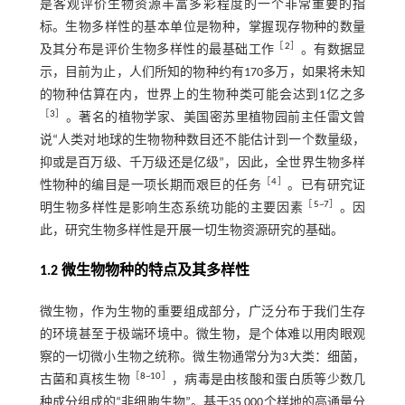
是客观评价生物资源丰富多彩程度的一个非常重要的指
标。生物多样性的基本单位是物种，掌握现存物种的数量
［
2
］
及其分布是评价生物多样性的最基础工作
。有数据显
示，目前为止，人们所知的物种约有170多万，如果将未知
的物种估算在内，世界上的生物种类可能会达到1亿之多
［
3
］
。著名的植物学家、美国密苏里植物园前主任雷文曾
说“人类对地球的生物物种数目还不能估计到一个数量级，
抑或是百万级、千万级还是亿级”，因此，全世界生物多样
［
4
］
性物种的编目是一项长期而艰巨的任务
。已有研究证
［
5
~
7
］
明生物多样性是影响生态系统功能的主要因素
。因
此，研究生物多样性是开展一切生物资源研究的基础。
1.2 微生物物种的特点及其多样性
微生物，作为生物的重要组成部分，广泛分布于我们生存
的环境甚至于极端环境中。微生物，是个体难以用肉眼观
察的一切微小生物之统称。微生物通常分为3大类：细菌，
［
8
~
10
］
古菌和真核生物
，病毒是由核酸和蛋白质等少数几
种成分组成的“非细胞生物”。基于35 000个样地的高通量分