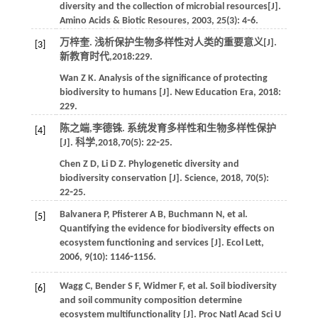
diversity and the collection of microbial resources[J].
Amino Acids & Biotic Resoures
,
2003
,
25
(3): 4⁃6.
万梓奎. 浅析保护生物多样性对人类的重要意义[J].
[3]
新教育时代
,
2018
:229.
Wan
Z K
. Analysis of the significance of protecting
biodiversity to humans [J].
New Education Era
,
2018
:
229.
陈之端,李德铢. 系统发育多样性和生物多样性保护
[4]
[J].
科学
,
2018
,
70
(5): 22⁃25.
Chen
Z D
,
Li
D Z
. Phylogenetic diversity and
biodiversity conservation [J].
Science
,
2018
,
70
(5):
22⁃25.
Balvanera
P
,
Pfisterer
A B
,
Buchmann
N
,
et al
.
[5]
Quantifying the evidence for biodiversity effects on
ecosystem functioning and services [J].
Ecol Lett
,
2006
,
9
(10): 1146⁃1156.
Wagg
C
,
Bender
S F
,
Widmer
F
,
et al
. Soil biodiversity
[6]
and soil community composition determine
ecosystem multifunctionality [J].
Proc Natl Acad Sci U