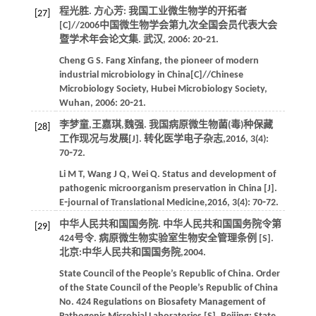
程光胜. 方心芳: 我国工业微生物学的开拓者
[27]
[C]//2006中国微生物学会第九次全国会员代表大会
暨学术年会论文集. 武汉,
2006
: 20⁃21.
Cheng
G S
. Fang Xinfang, the pioneer of modern
industrial microbiology in China[C]//Chinese
Microbiology Society, Hubei Microbiology Society,
Wuhan,
2006
: 20⁃21.
李梦童,王嘉琪,魏强. 我国病原微生物菌(毒)种保藏
[28]
工作现况与发展[J].
转化医学电子杂志
,
2016
,
3
(4):
70⁃72.
Li
M T
,
Wang
J Q
,
Wei
Q
. Status and development of
pathogenic microorganism preservation in China [J].
E⁃journal of Translational Medicine
,
2016
,
3
(4): 70⁃72.
中华人民共和国国务院.
中华人民共和国国务院令第
[29]
424号令. 病原微生物实验室生物安全管理条例
[S].
北京:中华人民共和国国务院,
2004
.
State Council of the People’s Republic of China.
Order
of the State Council of the People’s Republic of China
No. 424 Regulations on Biosafety Management of