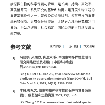
病原微生物的科学保藏与管理，是长期、持续、高效率、
高质量开展一系列研究的基础和前提，是开展生物工程的
重要基础条件之一，是传染病诊断试剂、疫苗开发的重要
基石和保障。只有保护好资源，才能更合理地研究和利用
资源，为公众健康、社会稳定、国民经济的可持续发展贡
献力量。
参考文献
原文顺序
|
出版日期
|
本文引用
冯晓娟, 米湘成, 肖治术,
等
. 中国生物多样性监测与
[1]
研究网络建设及进展[J].
中国科学院院
刊
,
2019
,
34
(12): 1389⁃1398.
Feng
X J
,
Mi
X C
,
Xiao
Z S
,
et al
. Overview of Chinese
biodiversity observation network (Sino BON)[J].
Bull
Chin Acad Sci
,
2019
,
34
(12): 1389⁃1398.
李雁,郑从义. 微生物物种多样性的保护与其资源保
[2]
藏[J].
氨基酸和生物资源
,
2003
,
25
(3): 4⁃6;
Li
Y
,
Zheng
C Y
. The conservation of microbial species