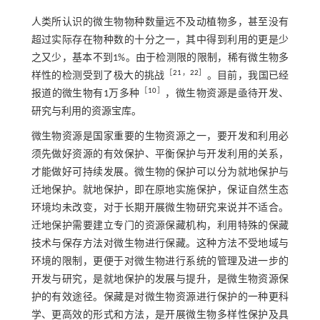
人类所认识的微生物物种数量远不及动植物多，甚至没有
超过实际存在物种数的十分之一，其中得到利用的更是少
之又少，基本不到1%。由于检测限的限制，稀有微生物多
［
21
，
22
］
样性的检测受到了极大的挑战
。目前，我国已经
［
10
］
报道的微生物有1万多种
，微生物资源是亟待开发、
研究与利用的资源宝库。
微生物资源是国家重要的生物资源之一，要开发和利用必
须先做好资源的有效保护、平衡保护与开发利用的关系，
才能做好可持续发展。微生物的保护可以分为就地保护与
迁地保护。就地保护，即在原地实施保护，保证自然生态
环境均未改变，对于长期开展微生物研究来说并不适合。
迁地保护需要建立专门的资源保藏机构，利用特殊的保藏
技术与保存方法对微生物进行保藏。这种方法不受地域与
环境的限制，更便于对微生物进行系统的管理及进一步的
开发与研究，是就地保护的发展与提升，是微生物资源保
护的有效途径。保藏是对微生物资源进行保护的一种更科
学、更高效的形式和方法，是开展微生物多样性保护及具