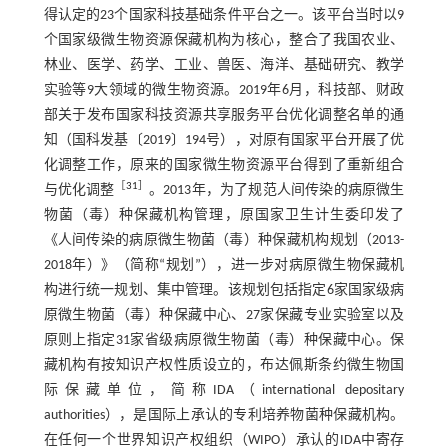
得认定的23个国家科技基础条件平台之一。该平台当时以9
个国家级微生物资源保藏机构为核心，整合了我国农业、
林业、医学、药学、工业、兽医、海洋、基础研究、教学
实验等9大领域的微生物资源。2019年6月，科技部、财政
部关于发布国家科技资源共享服务平台优化调整名单的通
知（国科发基〔2019〕194号），对原有国家平台开展了优
化调整工作，原来的国家微生物资源平台得到了重新组合
［
31
］
与优化调整
。2013年，为了规范人间传染的病原微生
物菌（毒）种保藏机构管理，原国家卫生计生委印发了
《人间传染的病原微生物菌（毒）种保藏机构规划（2013-
2018年）》（简称“规划”），进一步对病原微生物保藏机
构进行统一规划、集中管理。该规划包括指定6家国家级病
原微生物菌（毒）种保藏中心、27家保藏专业实验室以及
原则上指定31家省级病原微生物菌（毒）种保藏中心。保
藏机构有按知识产权性质设立的，布达佩斯条约微生物国
际保藏单位，简称IDA（international depositary
authorities），是国际上承认的专利培养物菌种保藏机构。
在任何一个世界知识产权组织（WIPO）承认的IDA中寄存