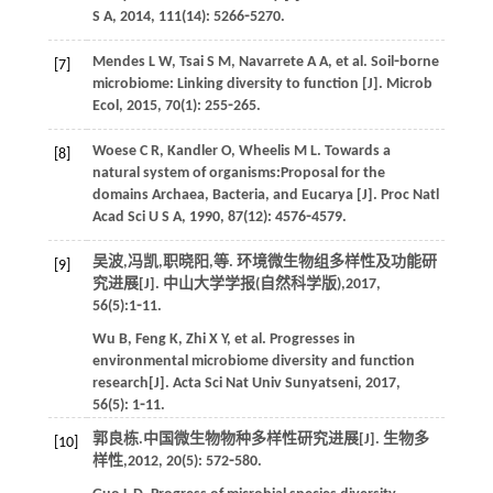
S A
,
2014
,
111
(14): 5266⁃5270.
Mendes
L W
,
Tsai
S M
,
Navarrete
A A
,
et al
. Soil⁃borne
[7]
microbiome: Linking diversity to function [J].
Microb
Ecol
,
2015
,
70
(1): 255⁃265.
Woese
C R
,
Kandler
O
,
Wheelis
M L
. Towards a
[8]
natural system of organisms:Proposal for the
domains Archaea, Bacteria, and Eucarya [J].
Proc Natl
Acad Sci U S A
,
1990
,
87
(12): 4576⁃4579.
吴波,冯凯,职晓阳,
等
. 环境微生物组多样性及功能研
[9]
究进展[J].
中山大学学报(自然科学版)
,
2017
,
56
(5):1⁃11.
Wu
B
,
Feng
K
,
Zhi
X Y
,
et al
. Progresses in
environmental microbiome diversity and function
research[J].
Acta Sci Nat Univ Sunyatseni
,
2017
,
56
(5): 1⁃11.
郭良栋.中国微生物物种多样性研究进展[J].
生物多
[10]
样性
,
2012
,
20
(5): 572⁃580.