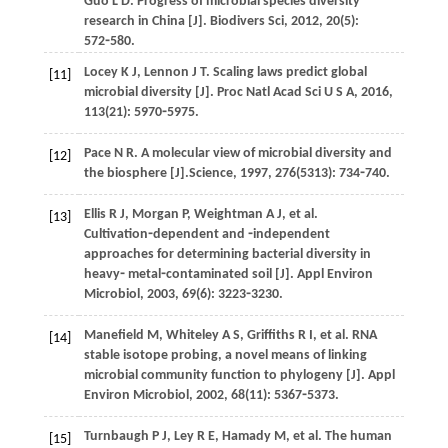
Guo
L D
. Progress of microbial species diversity
research in China [J].
Biodivers Sci
,
2012
,
20
(5):
572⁃580.
Locey
K J
,
Lennon
J T
. Scaling laws predict global
[11]
microbial diversity [J].
Proc Natl Acad Sci U S A
,
2016
,
113
(21): 5970⁃5975.
Pace
N R
. A molecular view of microbial diversity and
[12]
the biosphere [J].
Science
,
1997
,
276
(5313): 734⁃740.
Ellis
R J
,
Morgan
P
,
Weightman
A J
,
et al
.
[13]
Cultivation⁃dependent and ⁃independent
approaches for determining bacterial diversity in
heavy⁃ metal⁃contaminated soil [J].
Appl Environ
Microbiol
,
2003
,
69
(6): 3223⁃3230.
Manefield
M
,
Whiteley
A S
,
Griffiths
R I
,
et al
. RNA
[14]
stable isotope probing, a novel means of linking
microbial community function to phylogeny [J].
Appl
Environ Microbiol
,
2002
,
68
(11): 5367⁃5373.
Turnbaugh
P J
,
Ley
R E
,
Hamady
M
,
et al
. The human
[15]