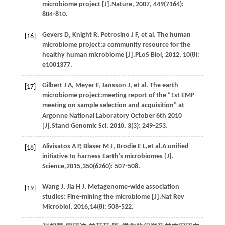
microbiome project [J].
Nature
,
2007
,
449
(7164):
804⁃810.
Gevers
D
,
Knight
R
,
Petrosino
J F
,
et al
. The human
[16]
microbiome project:a community resource for the
healthy human microbiome [J].
PLoS Biol
,
2012
,
10
(8):
e1001377.
Gilbert
J A
,
Meyer
F
,
Jansson
J
,
et al
. The earth
[17]
microbiome project:meeting report of the “1st EMP
meeting on sample selection and acquisition” at
Argonne National Laboratory October 6th 2010
[J].
Stand Genomic Sci
,
2010
,
3
(3): 249⁃253.
Alivisatos
A P
,
Blaser
M J
,
Brodie
E L
,
et al
.A unified
[18]
initiative to harness Earth’s microbiomes [J].
Science
,
2015
,
350
(6260): 507⁃508.
Wang
J
,
Jia
H J
. Metagenome⁃wide association
[19]
studies: Fine⁃mining the microbiome [J].
Nat Rev
Microbiol
,
2016
,
14
(8): 508⁃522.