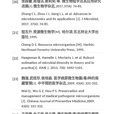
张超蕾,周瑾洁,姜莉莉,
等
. 微生物组学及其应用研究
[20]
进展[J].
微生物学杂志
,
2017
,
37
(4): 74⁃81.
Zhang
C L
,
Zhou
J J
,
Jiang
L L
,
et al
. Advances in
microbionomics and its applications [J].
J Microbiol
,
2017
,
37
(4): 74⁃81.
程东升.
资源微生物学
[M]. 哈尔滨:东北林业大学出
[21]
版社,
1995
.
Cheng
D S
.
Resource microorganism
[M]. Harbin:
Northeast Forestry University Press,
1995
.
Haegeman
B
,
Hamelin
J
,
Moriarty
J
,
et al
. Robust
[22]
estimation of microbial diversity in theory and in
practice[J].
ISME J
,
2013
,
7
(6): 1092⁃1101.
魏强,武桂珍,侯培森. 医学病原微生物菌(毒)种的保
[23]
藏管理[J].
中华预防医学杂志
,
2009
,
43
(4): 331⁃332.
Wei
Q
,
Wu
G Z
,
Hou
P S
. Preservation and
management of medical pathogenic microorganisms
[J].
Chinese Journal of Preventive Medicine
,
2009
,
43
(4): 331⁃332.