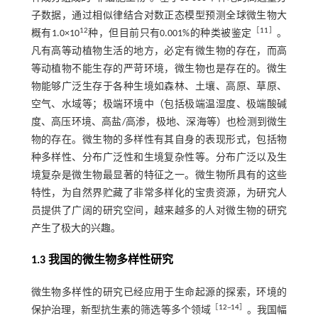
子数据，通过相似律结合对数正态模型预测全球微生物大
12
［
11
］
概有1.0×10
种，但目前只有0.001%的种类被鉴定
。
凡有高等动植物生活的地方，必定有微生物的存在，而高
等动植物不能生存的严苛环境，微生物也是存在的。微生
物能够广泛生存于各种生境如森林、土壤、高原、草原、
空气、水域等；极端环境中（包括极端温湿度、极端酸碱
度、高压环境、高盐/高渗，极地、深海等）也检测到微生
物的存在。微生物的多样性有其自身的表现形式，包括物
种多样性、分布广泛性和生境复杂性等。分布广泛以及生
境复杂是微生物最显著的特征之一。微生物所具有的这些
特性，为自然界贮藏了非常多样化的宝贵资源，为研究人
员提供了广阔的研究空间，越来越多的人对微生物的研究
产生了极大的兴趣。
1.3 我国的微生物多样性研究
微生物多样性的研究已经应用于生命起源的探索，环境的
［
12
~
14
］
保护治理，新型抗生素的筛选等多个领域
。我国幅