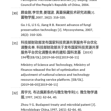
Pathogenic Microbial Laboratories
[S]. Beijing: State
Council of the People’s Republic of China,
2004
.
顾金刚,李世贵,姜瑞波. 真菌保藏技术研究进展[J].
[30]
菌物学报
,
2007
,
26
(2): 316⁃320.
Gu
J G
,
Li
S G
,
Jiang
R B
. Recent advance of fungi
preservation technology [J].
Mycosystema
,
2007
,
26
(2): 316⁃320.
科技部财政部发布国家科技资源共享服务平台优化
[31]
调整名单. 科技部财政部关于发布国家科技资源共享
服务平台优化调整名单的通知:国科发基〔2019〕
194
号[EB/OL].(2019⁃06⁃05)[2019⁃06⁃11]
Ministry of Science and Technology, Ministry of
Finance released the list of optimization and
adjustment of national science and technology
resource sharing service platform. [EB/OL].
(2019⁃06⁃05)[2019⁃06⁃11]
周宇光. 布达佩斯条约与微生物专利[J].
微生物学通
[32]
报
,
1997
,
24
(1): 62⁃64, 40.
Zhou
Y G
. Budapest treaty and microbial patent [J].
Microbiology China
,
1997
,
24
(1): 62⁃64, 40.