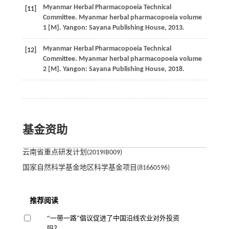
Myanmar Herbal Pharmacopoeia Technical
[11]
Committee.
Myanmar herbal pharmacopoeia volume
1
[M]. Yangon: Sayana Publishing House,
2013
.
Myanmar Herbal Pharmacopoeia Technical
[12]
Committee.
Myanmar herbal pharmacopoeia volume
2
[M]. Yangon: Sayana Publishing House,
2018
.
基金资助
云南省重点研发计划(2019IB009)
国家自然科学基金地区科学基金项目(81660596)