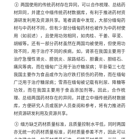
② 两国使用的传统药材存在异同，可以合作梳理、总结药
材异同，并建立中缅传统药材数据库，有利于推进药材资
源研发利用及资源共享。笔者调查中发现，大部分缅甸药
材与中药材不同，但有少部分缅甸药材也被作为中药材使
用（如前述），且使用功效相同，如肉桂、干姜、荜茇、
胡椒等。还有一部分药材虽然在两国均被使用，但使用功
效不同，用于治疗不同的疾病，如，肾茶在我国主要用于
治疗急慢性肾炎、膀胱炎、尿路结石、胆囊炎、胆结石、
痛风等病，而在缅甸广泛用于治疗糖尿病；平卧菊三七在
我国主要作为食品或作为治疗跌打损伤的药物，而在缅甸
广泛用于治疗糖尿病；雪燕在缅甸被记载有利尿、降糖等
功效，而在我国主要用于食品添加剂等。因此，合作梳
理、总结两国药材存在的异同，并建立中缅传统药材数据
库，方便研究人员或医护人员查阅和参考，将有力推进药
材资源研发利用及资源共享。
③ 缅方缺乏药材质量标准，且质量控制水平低，同时两国
亦无统一的药材质量标准，药材质量参差不齐，因此可以