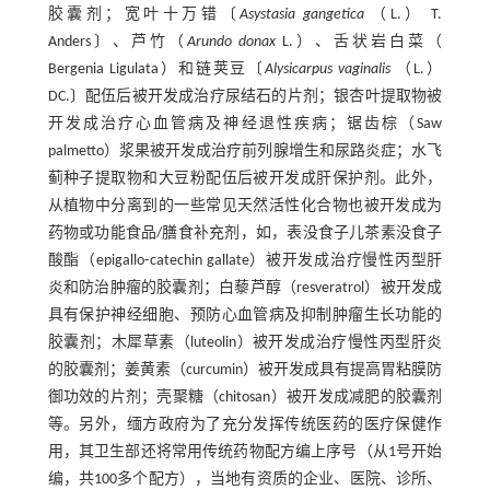
胶囊剂；宽叶十万错〔
Asystasia gangetica
（L.） T.
Anders〕、芦竹（
Arundo donax
L.）、舌状岩白菜（
Bergenia Ligulata）和链荚豆〔
Alysicarpus vaginalis
（L.）
DC.〕配伍后被开发成治疗尿结石的片剂；银杏叶提取物被
开发成治疗心血管病及神经退性疾病；锯齿棕（Saw
palmetto）浆果被开发成治疗前列腺增生和尿路炎症；水飞
蓟种子提取物和大豆粉配伍后被开发成肝保护剂。此外，
从植物中分离到的一些常见天然活性化合物也被开发成为
药物或功能食品/膳食补充剂，如，表没食子儿茶素没食子
酸酯（epigallo⁃catechin gallate）被开发成治疗慢性丙型肝
炎和防治肿瘤的胶囊剂；白藜芦醇（resveratrol）被开发成
具有保护神经细胞、预防心血管病及抑制肿瘤生长功能的
胶囊剂；木犀草素（luteolin）被开发成治疗慢性丙型肝炎
的胶囊剂；姜黄素（curcumin）被开发成具有提高胃粘膜防
御功效的片剂；壳聚糖（chitosan）被开发成减肥的胶囊剂
等。另外，缅方政府为了充分发挥传统医药的医疗保健作
用，其卫生部还将常用传统药物配方编上序号（从1号开始
编，共100多个配方），当地有资质的企业、医院、诊所、