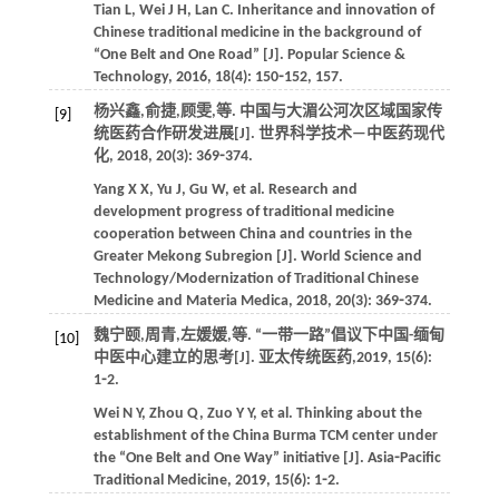
Tian
L
,
Wei
J H
,
Lan
C
. Inheritance and innovation of
Chinese traditional medicine in the background of
“One Belt and One Road” [J].
Popular Science &
Technology
,
2016
,
18
(4): 150⁃152, 157.
杨兴鑫,俞捷,顾雯,
等
. 中国与大湄公河次区域国家传
[9]
统医药合作研发进展[J].
世界科学技术—中医药现代
化
,
2018
,
20
(3): 369⁃374.
Yang
X X
,
Yu
J
,
Gu
W
,
et al
. Research and
development progress of traditional medicine
cooperation between China and countries in the
Greater Mekong Subregion [J].
World Science and
Technology/Modernization of Traditional Chinese
Medicine and Materia Medica
,
2018
,
20
(3): 369⁃374.
魏宁颐,周青,左媛媛,
等
. “一带一路”倡议下中国-缅甸
[10]
中医中心建立的思考[J].
亚太传统医药
,
2019
,
15
(6):
1⁃2.
Wei
N Y
,
Zhou
Q
,
Zuo
Y Y
,
et al
. Thinking about the
establishment of the China Burma TCM center under
the “One Belt and One Way” initiative [J].
Asia⁃Pacific
Traditional Medicine
,
2019
,
15
(6): 1⁃2.