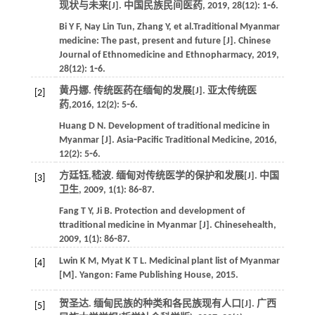
现状与未来[J].
中国民族民间医药
,
2019
,
28
(12): 1⁃6.
Bi
Y F
, Nay Lin Tun,
Zhang
Y
,
et al
.Traditional Myanmar
medicine: The past, present and future [J].
Chinese
Journal of Ethnomedicine and Ethnopharmacy
,
2019
,
28
(12): 1⁃6.
黄丹娜. 传统医药在缅甸的发展[J].
亚太传统医
[2]
药
,
2016
,
12
(2): 5⁃6.
Huang
D N
. Development of traditional medicine in
Myanmar [J].
Asia⁃Pacific Traditional Medicine
,
2016
,
12
(2): 5⁃6.
方廷钰,嵇波. 缅甸对传统医学的保护和发展[J].
中国
[3]
卫生
,
2009
,
1
(1): 86⁃87.
Fang
T Y
,
Ji
B
. Protection and development of
ttraditional medicine in Myanmar [J].
Chinesehealth
,
2009
,
1
(1): 86⁃87.
Lwin
K M
,
Myat
K T L
.
Medicinal plant list of Myanmar
[4]
[M]. Yangon: Fame Publishing House,
2015
.
贺圣达. 缅甸民族的种类和各民族现有人口[J].
广西
[5]