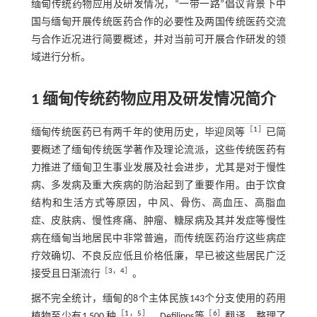
缅甸传统药物应用及研发情况，“一带一路”倡议背景下中
国与缅甸开展传统医药合作的必要性及两国传统医药交流
与合作近况进行简要概述，并对当前可开展合作研发的领
域进行分析。
1 缅甸传统药物应用及研发情况简介
［
1
］
缅甸传统医药已有两千年的使用历史，毕迎凤等
已简
要概述了缅甸传统医学著作及理论流派，这些传统医药有
力推进了缅甸卫生事业发展及社会进步，尤其是对于慢性
病、多发病及重大疾病的防治起到了重要作用。由于饮食
结构和生活方式等原因，中风、骨伤、高血压、高脂血
症、皮肤病、慢性疼痛、肿瘤、糖尿病及其并发症等慢性
病在缅甸当地居民中非常普遍，而传统医药治疗这些病症
疗效确切、不良反应低且价格低廉，早已被这些居民广泛
［
3
，
4
］
接受且日渐流行
。
据不完全统计，缅甸的8个主体民族143个分支使用的药用
［
1
，
5
］
［
6
］
植物至少有1 500 种
。Defilipps等
翻译、整理了