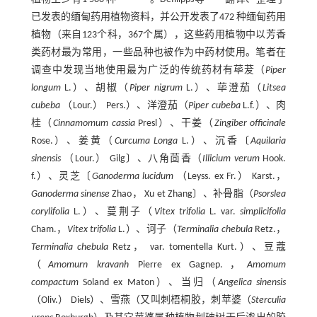
已发表的缅甸药用植物资料，并公开发表了472 种缅甸药用
植物（来自123个科，367个属），这些药用植物中以芳香
类药材最为常用，一些品种也被作为中药材使用。笔者在
调查中发现当地使用最为广泛的传统药材有荜茇（
Piper
longum
L.）、胡椒（
Piper nigrum
L.）、荜澄茄（
Litsea
cubeba
（Lour.） Pers.）、洋澄茄（
Piper cubeba
L.f.）、肉
桂（
Cinnamomum cassia
Presl）、干姜（
Zingiber officinale
Rose.）、姜黄（
Curcuma Longa
L.）、沉香〔
Aquilaria
sinensis
（Lour.） Gilg〕、八角茴香（
Illicium verum
Hook.
f.）、灵芝〔
Ganoderma lucidum
（Leyss. ex Fr.） Karst.，
Ganoderma sinense
Zhao， Xu et Zhang〕、补骨脂（
Psorslea
corylifolia
L.）、蔓荆子（
Vitex trifolia
L. var.
simplicifolia
Cham.，
Vitex trifolia
L.）、诃子（
Terminalia chebula
Retz.，
Terminalia chebula
Retz， var. tomentella Kurt.）、豆蔻
（
Amomurn kravanh
Pierre ex Gagnep.，
Amomum
compactum
Soland ex Maton）、当归（
Angelica sinensis
（Oliv.） Diels）、雪燕（又叫刺梧桐胶，刺苹婆（
Sterculia