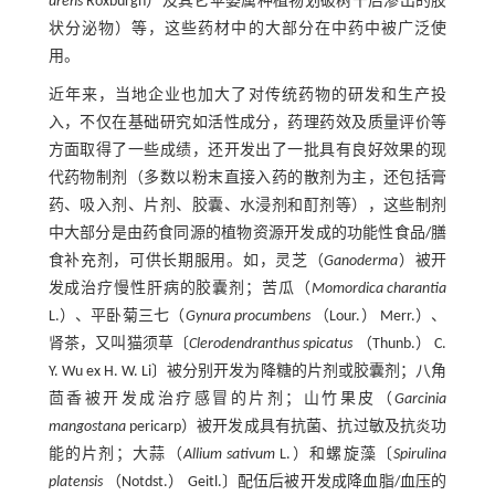
urens
Roxburgh）及其它苹婆属种植物划破树干后渗出的胶
状分泌物）等，这些药材中的大部分在中药中被广泛使
用。
近年来，当地企业也加大了对传统药物的研发和生产投
入，不仅在基础研究如活性成分，药理药效及质量评价等
方面取得了一些成绩，还开发出了一批具有良好效果的现
代药物制剂（多数以粉末直接入药的散剂为主，还包括膏
药、吸入剂、片剂、胶囊、水浸剂和酊剂等），这些制剂
中大部分是由药食同源的植物资源开发成的功能性食品/膳
食补充剂，可供长期服用。如，灵芝（
Ganoderma
）被开
发成治疗慢性肝病的胶囊剂；苦瓜（
Momordica charantia
L.）、平卧菊三七（
Gynura procumbens
（Lour.） Merr.）、
肾茶，又叫猫须草〔
Clerodendranthus spicatus
（Thunb.） C.
Y. Wu ex H. W. Li〕被分别开发为降糖的片剂或胶囊剂；八角
茴香被开发成治疗感冒的片剂；山竹果皮（
Garcinia
mangostana
pericarp）被开发成具有抗菌、抗过敏及抗炎功
能的片剂；大蒜（
Allium sativum
L.）和螺旋藻〔
Spirulina
platensis
（Notdst.） Geitl.〕配伍后被开发成降血脂/血压的