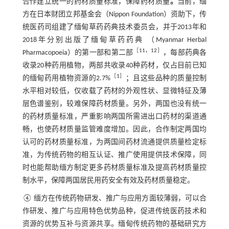
合作建立统一的药材质量标准，保障药材质量
。
当前，缅
方在日本财团立邦基金会（Nippon Foundation）资助下，传
统医药司组建了缅甸草药药典技术委员会，并于2013年和
2018年分别出版了缅甸草药药典 （Myanmar Herbal
［
11
，
12
］
Pharmacopoeia）的第一部和第二部
，每部药典各
收录20种药用植物，两部共收录40种药材，仅占目前已知
［
1
］
的缅甸药用植物资源的2.7%
；且这些品种的质量控制
水平相对较低，仅收载了药材的外观性状、显微特征及薄
层色谱鉴别，较难保障药材质量。另外，两国也没有统一
的药材质量标准，严重影响两国所需进出口药材的渠道通
畅，也使药材质量监管难度增加。因此，合作制定两国均
认可的药材质量标准，为两国间药材流通提供质量检定标
准，为传统药物的相互认证、推广使用提供技术保障，同
时也能帮助缅方制定更多药材质量标准及提高药材质量控
制水平，保障两国居民用药安全有效及药材质量稳定。
④ 缅方在传统药物研发、推广与应用方面较薄弱，可以合
作研发、推广与应用特色优势品种，促进传统医药技术和
资源的优势互补与资源共享。缅甸传统药物的基础研究方