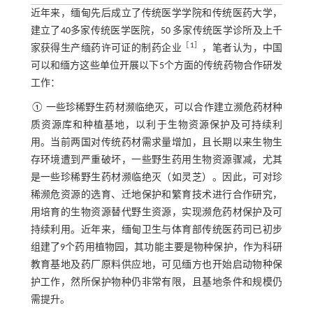
近年来，缅甸先后成立了传统医学学院和传统医药大学，
建立了40多家传统医学医院，50 多家传统医学诊所及上千
［
1
］
家获得生产缅药许可证的制药企业
，笔者认为，中国
可以和缅方这些单位开展以下5个方面的传统药物合作研发
工作：
① 一些珍稀野生药材濒临绝灭，可以合作建立濒危药材种
质资源库和种植基地，以利于生物资源保护及可持续利
用。当前两国对传统药材需求量增加，且长期以来生物生
存环境遭到严重破坏，一些野生药用生物资源骤减，尤其
是一些珍稀野生药材濒临绝灭（如灵芝）。因此，可对珍
稀濒危资源的选育、迁地保护和繁育技术进行合作研究，
用培育的生物资源替代野生资源，实现濒危药材保护及可
持续利用。近年来，缅甸卫生与体育部传统医药司已初步
组建了9个药用植物园，其功能主要是物种保护，作为科研
教育基地及药厂原料供应地，可见缅方也开始启动物种保
护工作，然所保护物种仍非常有限，且基地条件和规模仍
需提升。