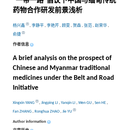
“一带一路”倡议下中国与缅甸传统
药物合作研发前景浅析
杨兴鑫
,
李静平
,
李艳芹
,
顾雯
,
贺森
,
张范
,
赵荣华
,
俞捷
作者信息
+
A brief analysis on the prospect of
Chinese and Myanmar traditional
medicines under the Belt and Road
Initiative
Xingxin YANG
,
Jingping LI
,
Yanqin LI
,
Wen GU
,
Sen HE
,
Fan ZHANG
,
Ronghua ZHAO
,
Jie YU
Author information
+