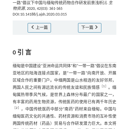
一路”倡议下中国与缅甸传统药物合作研发前景浅析[J].
生
物资源
, 2020, 42(03): 361-365
DOI:10.14188/j.ajsh.2020.03.015
上一篇
下一篇
0 引 言
缅甸是中国建设“亚洲命运共同体”和“一带一路”倡议在东南
亚地区的陆海连接点国家，是“一带一路”向南开放、开展
区域合作的重要门户。中缅两国是山水相连的友好邻邦，
［
1
］
两国人民之间有源远流长的传统友谊和民族情感
。缅
甸属热带季风气候，是世界上森林分布最广的国家之一，
有丰富的药用生物资源，传统医药的使用已有两千年历史
［
2
］
，中国传统医药中部分“南药”药材来自缅甸。中国与
缅甸医药文化的共通性、药材资源和消费市场的互补性使
两国传统药材（药品）贸易与合作研发潜力巨大。本文将