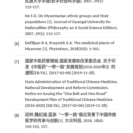
民族大学学报(哲学社会科学版)
,
2007
,
29
(1):
112⁃117.
He
S D
. On Myanmarian ethnic groups and their
populations [J].
Journal of Guangxi University for
Nationalities (Philosophy an d Social Science Edition)
,
2007
,
29
(1): 112⁃117.
DeFilipps
R A
,
Krupnick
G A
. The medicinal plants of
[6]
Myanmar [J].
PhytoKeys
,
2018
(102): 1⁃341.
国家中医药管理局,国家发展和改革委员会. 关于印
[7]
发《中医药“一带一路”发展规划(2016-2020年)》的
通知[EB/OL]. (2017⁃02⁃06) [2019⁃11⁃28].
State Administration of Traditional Chinese Medicine,
National Development and Reform Commission.
Notice on Issuing the “One Belt and One Road”
Development Plan of Traditional Chinese Medicine
(
2016-2020
) [EB/OL]. (2017⁃02⁃06) [2019⁃11⁃28].
田林,魏纪湖,蓝崇. “一带一路”倡议背景下中国传统
[8]
医学的传承与创新[J].
大众科技
,
2016
,
18
(4):
150⁃152, 157.