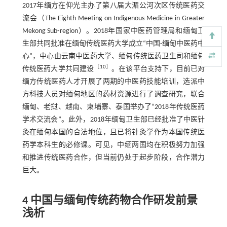
2017年缅方在仰光主办了第八届大湄公河次区传统医药交
流会（The Eighth Meeting on Indigenous Medicine in Greater
Mekong Sub⁃region）。2018年国家中医药管理局和缅甸卫
生部共同批准在缅甸传统医药大学成立“中国-缅甸中医药中
心”，中心由云南中医药大学、缅甸传统医药卫生司和缅甸
［
10
］
传统医药大学共同建设
。在该平台支持下，目前已对
缅方传统医药人才开展了两期的中医药技能培训，选派中
方科技人员对缅甸地区的药材资源进行了调查研究，联合
缅甸、老挝、越南、柬埔寨、泰国举办了“2018年传统医药
学术交流会”。此外，2018年缅甸卫生部已经批准了中医针
灸在缅甸本国的合法地位，且已将针灸学作为本国传统医
药学本科生的必修课。可见，中缅两国均在积极努力加强
和推进传统医药合作，但当前仍处于起步阶段，合作潜力
巨大。
4 中国与缅甸传统药物合作研发前景
浅析