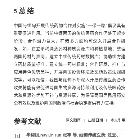
5 总 结
中国与缅甸开展传统药物合作对实施“一带一路”倡议具有
重要促进作用。当前中缅两国的传统医药合作仍处于起步
阶段，合作潜力巨大，在诸多方面均可深入开展合作研
发，如，建立珍稀濒危药材种质资源库和种植基地；整理
两国药材的异同，建立中缅传统药材数据库；协助缅方建
立药材质量标准，建立统一药材标准；合作研发、推广与
应用特色优势品种；开展两国投资环境及医药政策法规研
究等。可以相信，我国与缅甸不断深入开展传统医药合作
攻关将能有效促进两国生物资源可持续利用及传统医药技
术和资源的优势互补与资源共享，为保障两国居民用药安
全有效以及维护两国间政治与社会稳定提供有力支持。
参考文献
原文顺序
|
出版日期
|
本文引用
毕迎凤,Nay Lin Tun,张宇,
等
. 缅甸传统医药: 过去、
[1]