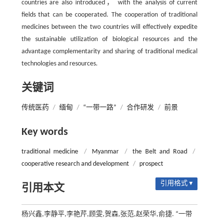
countries are also introduced， with the analysis of current
fields that can be cooperated. The cooperation of traditional
medicines between the two countries will effectively expedite
the sustainable utilization of biological resources and the
advantage complementarity and sharing of traditional medical
technologies and resources.
关键词
传统医药
/
缅甸
/
“一带一路”
/
合作研发
/
前景
Key words
traditional medicine
/
Myanmar
/
the Belt and Road
/
cooperative research and development
/
prospect
引用格式 ▾
引用本文
杨兴鑫,李静平,李艳芹,顾雯,贺森,张范,赵荣华,俞捷. “一带