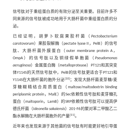
信号肽对于重组蛋白质的有效分泌至关重要。目前许多不
同来源的信号肽被成功地用于大肠杆菌中重组蛋白质的分
泌。
已经证明，胡萝卜软腐果胶杆菌（
Pectobacterium
carotovorum
）果胶裂解酶（pectate lyase II，PelB）的信号
肽、大肠杆菌外膜蛋白（outer membrane protein A，
OmpA）的信号肽以及铜绿假单胞菌（
Pseudomonas
aeruginosa
）金属蛋白酶（metalloprotease）PT121和其突变
体Y114S的天然信号肽中，PelB的信号肽更适合于PT121和
[
10
]
Y114S在大肠杆菌的胞外分泌
；发现大肠杆菌麦芽糖/麦
芽糖糊精结合周质蛋白（maltose/maltodextrin binding
periplasmic protein，MalE）的Sec依赖性信号肽和麦芽糖孔
蛋白（maltoporin，LamB）的SRP依赖性信号肽可以提高伊
德氏杆菌（
Ideonella sakaiensis
）201⁃F6的聚对苯二甲酸乙二
[
11
]
酯水解酶在大肠杆菌胞外的产量
。
近年来也发现来源于其他菌的信号肽有时能更好地引导蛋