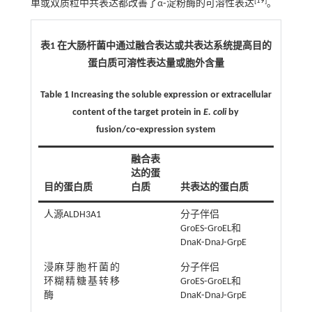
[
19
]
单或双质粒中共表达都改善了α⁃淀粉酶的可溶性表达
。
表1 在大肠杆菌中通过融合表达或共表达系统提高目的
蛋白质可溶性表达量或胞外含量
Table 1 Increasing the soluble expression or extracellular
content of the target protein in
E. coli
by
fusion/co⁃expression system
融合表
达的蛋
目的蛋白质
白质
共表达的蛋白质
人源ALDH3A1
分子伴侣
GroES⁃GroEL和
DnaK⁃DnaJ⁃GrpE
浸麻芽胞杆菌的
分子伴侣
环糊精糖基转移
GroES⁃GroEL和
酶
DnaK⁃DnaJ⁃GrpE