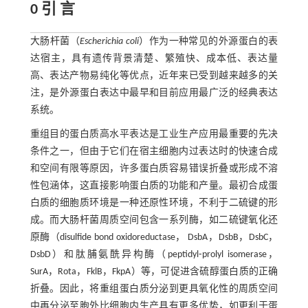
0 引 言
大肠杆菌（
Escherichia coli
）作为一种常见的外源蛋白的表
达宿主，具有遗传背景清楚、繁殖快、成本低、表达量
高、表达产物易纯化等优点，近年来已受到越来越多的关
注，是外源蛋白表达中最早和目前应用最广泛的经典表达
系统。
重组目的蛋白质高水平表达是工业生产应用最重要的先决
条件之一，但由于它们在宿主细胞内过表达时的快速合成
和空间有限等原因，许多蛋白质容易错误折叠或形成不溶
性包涵体，这直接影响蛋白质的功能和产量。最初合成蛋
白质的细胞质环境是一种还原性环境，不利于二硫键的形
成。而大肠杆菌周质空间包含一系列酶，如二硫键氧化还
原酶（disulfide bond oxidoreductase， DsbA，DsbB，DsbC，
DsbD）和肽脯氨酰异构酶（peptidyl⁃prolyl isomerase，
SurA，Rota，FklB，FkpA）等，可促进含硫醇蛋白质的正确
折叠。因此，将重组蛋白质分泌到更具氧化性的周质空间
中再分泌至胞外比细胞内生产具有更多优势，如更利于蛋