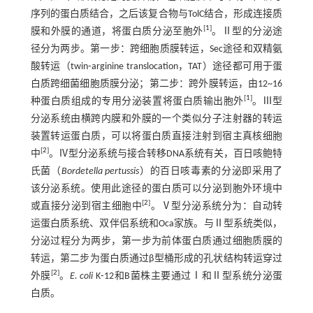
序列的蛋白质结合，之后该复合物与TolC结合，形成连接质
[
1
]
膜和外膜的通道，将蛋白质分泌至胞外
。Ⅱ型的分泌途
径分为两步。第一步：跨细胞质膜转运，Sec途径和双精氨
酸转运（twin⁃arginine translocation，TAT）途径都可用于蛋
白质跨细菌细胞质膜分泌；第二步：跨外膜转运，由12~16
[
1
]
种蛋白质组成的专用分泌装置将蛋白质输出胞外
。Ⅲ型
分泌系统由横跨内膜和外膜的一个类似分子注射器的转运
装置转运蛋白质，可以将蛋白质直接注射到宿主真核细胞
[
2
]
中
。Ⅳ型分泌系统与接合转移DNA系统有关，百日咳鲍特
氏菌（
Bordetella pertussis
）的百日咳毒素的分泌即采用了
该分泌系统。使用此途径的蛋白质可以分泌到胞外环境中
[
2
]
或直接分泌到宿主细胞中
。Ⅴ型分泌系统分为：自动转
运蛋白质系统、双伴侣系统和Oca家族。与Ⅱ型系统类似，
分泌过程分为两步，第一步为前体蛋白质通过细胞质膜的
转运，第二步为蛋白质通过β型桶形成的孔状结构转运穿过
[
2
]
外膜
。
E. coli
K⁃12和B菌株主要通过Ⅰ和Ⅱ型系统分泌蛋
白质。