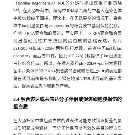
（
Bacillus naganoensis
）PUL的分泌时提出双重抑制策略
[
16
]
。在大肠杆菌中，编码T7 RNA聚合酶的T7基因在染色体
中被
lac
操纵子调控，理论上，在无诱导剂的情况下，染色
体中
lac
阻遏蛋白与
lac
operator的结合使T7基因保持沉默，
抑制T7 RNA聚合酶的表达。而实际上，T7 RNA聚合酶会表
现出基础活性并导致目的蛋白质的基础表达。对比
pET⁃20b(+)和pET⁃22b(+)两种质粒发现，前者中无
lacI
和
lac
operator，而后者中有。因此pET⁃22b(+)也提供了
lac
阻遏蛋
白的结合位点。所以，在插入质粒pET⁃22b(+)⁃
pul
的大肠杆
菌中，染色体的T7 RNA聚合酶的合成和质粒上PUL的表达都
将在诱导前阶段被抑制，潜在地减少PUL诱导前的基础表
达，提高表达效率和胞外产量。
2.4 融合表达或共表达分子伴侣或促进细胞膜损伤的
蛋白质
在大肠杆菌中重组蛋白质的过表达可能导致错误折叠的蛋
白质积聚成包涵体，而分子伴侣可以有效改善目的蛋白质