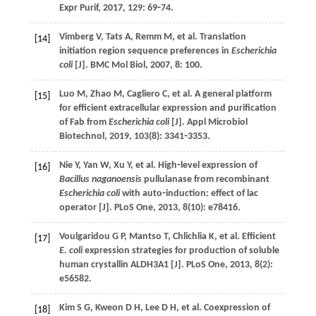
Expr Purif
,
2017
,
129
: 69⁃74.
Vimberg
V
,
Tats
A
,
Remm
M
,
et al
. Translation
[14]
initiation region sequence preferences in
Escherichia
coli
[J].
BMC Mol Biol
,
2007
,
8
: 100.
Luo
M
,
Zhao
M
,
Cagliero
C
,
et al
. A general platform
[15]
for efficient extracellular expression and purification
of Fab from
Escherichia coli
[J].
Appl Microbiol
Biotechnol
,
2019
,
103
(8): 3341⁃3353.
Nie
Y
,
Yan
W
,
Xu
Y
,
et al
. High⁃level expression of
[16]
Bacillus naganoensis
pullulanase from recombinant
Escherichia coli
with auto⁃induction: effect of lac
operator [J].
PLoS One
,
2013
,
8
(10): e78416.
Voulgaridou
G P
,
Mantso
T
,
Chlichlia
K
,
et al
. Efficient
[17]
E. coli
expression strategies for production of soluble
human crystallin ALDH3A1 [J].
PLoS One
,
2013
,
8
(2):
e56582.
Kim
S G
,
Kweon
D H
,
Lee
D H
,
et al
. Coexpression of
[18]