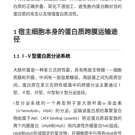
白质的正确折叠、简化下游加工、避免胞内蛋白酶对目的
蛋白质的攻击以及增强蛋白质活性。
1 宿主细胞本身的蛋白质跨膜运输途
径
1.1 Ⅰ⁃Ⅴ型蛋白质分泌系统
大肠杆菌是一种革兰氏阴性菌，具有两层生物膜——细胞
质膜和外膜，中间有一层肽聚糖层，两层膜之间为周质空
间。蛋白质在革兰氏阴性细菌中的跨膜分泌主要通过Ⅰ
型、Ⅱ型、Ⅲ型、Ⅳ型和Ⅴ型分泌途径。
I型分泌系统的一个典型例子是大肠杆菌α⁃溶血素
（α⁃hemolysin，HlyA）的分泌，运输该蛋白质的寡聚复合
物由属于ABC（ATP binding cassette）转运蛋白质超家族的
两个内膜蛋白（HlyB和HlyD）和内源性外膜蛋白TolC组成。
HlyB和HlyD形成稳定的复合物，在细胞质中与带有HlyA信号