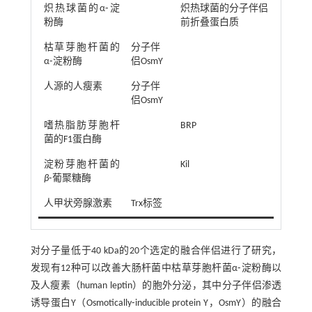
炽热球菌的α⁃淀
炽热球菌的分子伴侣
粉酶
前折叠蛋白质
枯草芽胞杆菌的
分子伴
α⁃淀粉酶
侣OsmY
人源的人瘦素
分子伴
侣OsmY
嗜热脂肪芽胞杆
BRP
菌的F1蛋白酶
淀粉芽胞杆菌的
Kil
β
⁃葡聚糖酶
人甲状旁腺激素
Trx标签
对分子量低于40 kDa的20个选定的融合伴侣进行了研究，
发现有12种可以改善大肠杆菌中枯草芽胞杆菌α⁃淀粉酶以
及人瘦素（human leptin）的胞外分泌，其中分子伴侣渗透
诱导蛋白Y（Osmotically⁃inducible protein Y，OsmY）的融合