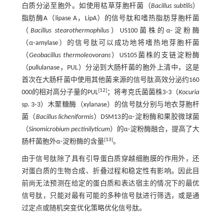
白质分泌至胞外。如使用枯草芽胞杆菌（
Bacillus subtilis
）
脂肪酶A（lipase A，LipA）的信号肽和嗜热脂肪芽胞杆菌
（
Bacillus stearothermophilus
）US100菌株的α⁃淀粉酶
（α⁃amylase）的信号肽可以成功地将嗜热地芽胞杆菌
（
Geobacillus thermoleovorans
）US105菌株的支链淀粉酶
（pullulanase，PUL）分泌到大肠杆菌的胞外上清中，这是
首次在大肠杆菌中使用其他菌来源的信号肽高效分泌约160
[
12
]
000的相对高分子量的PUL
；将考克氏菌菌株3⁃3（
Kocuria
sp. 3⁃3）木聚糖酶（xylanase）的信号肽分别与地衣芽胞杆
菌（
Bacillus licheniformis
）DSM13的α⁃淀粉酶和果胶微球菌
（
Sinomicrobium pectinilyticum
）的α⁃淀粉酶融合，提高了大
[
13
]
肠杆菌胞外α⁃淀粉酶的含量
。
由于信号肽除了具有引导蛋白质穿越细胞膜的作用外，还
对蛋白质的生物合成、折叠过程和稳定性有影响。因此目
前尚无法预测在给定的蛋白质和表达宿主的情况下的最优
信号肽，只能对最有可能的多种信号肽进行筛选，或是通
过定点或随机突变优化策略优化信号肽。