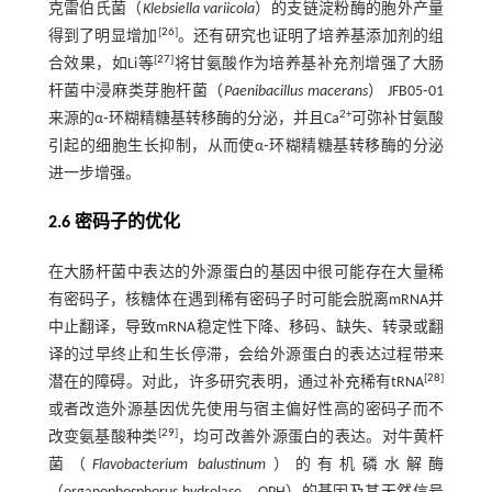
克雷伯氏菌（
Klebsiella variicola
）的支链淀粉酶的胞外产量
[
26
]
得到了明显增加
。还有研究也证明了培养基添加剂的组
[
27
]
合效果，如Li等
将甘氨酸作为培养基补充剂增强了大肠
杆菌中浸麻类芽胞杆菌（
Paenibacillus macerans
） JFB05⁃01
2+
来源的α⁃环糊精糖基转移酶的分泌，并且Ca
可弥补甘氨酸
引起的细胞生长抑制，从而使α⁃环糊精糖基转移酶的分泌
进一步增强。
2.6 密码子的优化
在大肠杆菌中表达的外源蛋白的基因中很可能存在大量稀
有密码子，核糖体在遇到稀有密码子时可能会脱离mRNA并
中止翻译，导致mRNA稳定性下降、移码、缺失、转录或翻
译的过早终止和生长停滞，会给外源蛋白的表达过程带来
[
28
]
潜在的障碍。对此，许多研究表明，通过补充稀有tRNA
或者改造外源基因优先使用与宿主偏好性高的密码子而不
[
29
]
改变氨基酸种类
，均可改善外源蛋白的表达。对牛黄杆
菌（
Flavobacterium balustinum
）的有机磷水解酶