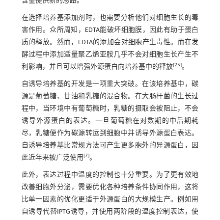
含量提供新的思路。
在选择培养基添加剂时，也需要分析他们对细胞生长的毒
害作用。众所周知，EDTA能破坏细胞膜，因此有助于蛋白
质的释放。然而，EDTA的添加会对细胞产生毒性。而在发
酵过程中添加适量聚乙烯亚胺几乎不会对细胞生长产生不
[
25
]
利影响，并且可以增强外源蛋白向培养基中的释放
。
自诱导培养基的开发是一项重大突破。在该培养基中，碳
源是葡萄糖、甘油和乳糖的混合物。在大肠杆菌的生长过
程中，当环境中有葡萄糖时，乳糖的摄取会被阻止，不会
诱导外源蛋白的表达。一旦葡萄糖在对数期的中后期耗
尽，乳糖便作为碳源转运到细胞中并诱导外源蛋白表达。
自诱导培养基比常规方法可产生更多胞外的异源蛋白，因
[
7
]
此近年来被广泛使用
。
此外，表达过程中温度的控制也十分重要。为了更有效地
改善细胞外分泌，需要优化各种培养条件协同作用，这将
比单一因素的优化更适于外源蛋白的大规模生产。例如用
自诱导代替IPTG诱导，并使用两阶段的温度控制表达，使