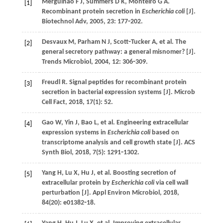
Mergulhão
F J
,
Summers
D K
,
Monteiro
G A
.
[1]
Recombinant protein secretion in
Escherichia coli
[J].
Biotechnol Adv
,
2005
,
23
: 177⁃202.
Desvaux
M
,
Parham
N J
,
Scott⁃Tucker
A
,
et al
. The
[2]
general secretory pathway: a general misnomer? [J].
Trends Microbiol
,
2004
,
12
: 306⁃309.
Freudl
R
. Signal peptides for recombinant protein
[3]
secretion in bacterial expression systems [J].
Microb
Cell Fact
,
2018
,
17
(1): 52.
Gao
W
,
Yin
J
,
Bao
L
,
et al
. Engineering extracellular
[4]
expression systems in
Escherichia coli
based on
transcriptome analysis and cell growth state [J].
ACS
Synth Biol
,
2018
,
7
(5): 1291⁃1302.
Yang
H
,
Lu
X
,
Hu
J
,
et al
. Boosting secretion of
[5]
extracellular protein by
Escherichia coli
via cell wall
perturbation [J].
Appl Environ Microbiol
,
2018
,
84
(20): e01382⁃18.