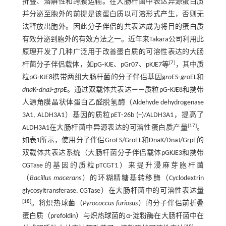
折叠、溶解性和跨膜运输。在大肠杆菌中表达异源蛋白质
并分泌至胞外的前提是该蛋白质以可溶形式产生，否则无
法释放出胞外。因此分子伴侣的共表达成为将目的蛋白质
有效分泌到胞外的有效方法之一。近年来Takara公司利用此
原理开发了几种广泛用于改善蛋白质的可溶性表达的大肠
[
7
]
杆菌分子伴侣载体，如pG⁃KJE、pGr07、pKJE7等
，其中质
粒pG⁃KJE8携带两组大肠杆菌的分子伴侣基因
gro
ES⁃
gro
EL和
dna
K⁃
dna
J⁃
grp
E。通过双载体共表达——质粒pG⁃KJE8和携带
人源角膜晶状体蛋白乙醛脱氢酶（Aldehyde dehydrogenase
3A1, ALDH3A1）基因的质粒pET⁃26b (+)/ALDH3A1，提高了
[
17
]
ALDH3A1在大肠杆菌中异源表达的可溶性蛋白质产量
。
如
表1
所示，使用分子伴侣GroES/GroEL和DnaK/DnaJ/GrpE的
双载体共表达系统（大肠杆菌分子伴侣载体pGKJE3和携带
CGTase的基因的质粒pTCGT1）来提升浸麻芽胞杆菌
（
Bacillus macerans
）的环糊精糖基转移酶（Cyclodextrin
glycosyltransferase, CGTase）在大肠杆菌中的可溶性表达量
[
18
]
。将炽热球菌（
Pyrococcus furiosus
）的分子伴侣前折叠
蛋白质（prefoldin）与炽热球菌的α⁃淀粉酶在大肠杆菌中在