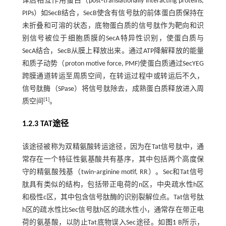
译后相互作用蛋白（post⁃translationally interacting proteins,
PIPs）如SecB结合，SecB使含有信号肽的前体蛋白质保持在
未折叠和可溶的状态，底物蛋白质的信号肽作为靶向和识
别信号被位于细胞质膜的SecA特异性识别，使蛋白质与
SecA结合，SecB从膜上释放出来。通过ATP降解释放的能量
和质子动势（proton motive force, PMF)使蛋白质通过SecYEG
跨膜通道转运至周质空间，在转运过程中或转运后不久，
信号肽酶（SPase）将信号肽除去，成熟蛋白质释放进入周
[
1
]
质空间
。
1.2.3 TAT途径
该途径被称为双精氨酸转运途径，因为在Tat信号肽中，通
常存在一个特征性氨基酸共有基序，其中包括两个高度保
守的精氨酸残基（twin⁃arginine motif, RR）。Sec和Tat信号
肽具有类似的结构，包括带正电荷的n区，中央疏水性h区
和极性c区，其中包含信号肽酶的识别裂解位点。Tat信号肽
h区的疏水性比Sec信号肽h区的疏水性小，通常存在带正电
荷的氨基酸，以防止Tat底物误入Sec途径。如
图1
B所示，