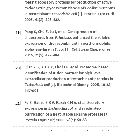
folding accessory proteins for production of active
cyclodextrin glycosyltransferase of
Bacillus macerans
in recombinant
Escherichia coli
[J].
Protein Expr Purif
,
2005
,
41
(2): 426‐432.
Peng
S
,
Chu
Z
,
Lu
J
,
et al
. Co⁃expression of
[19]
chaperones from
P. furiosus
enhanced the soluble
expression of the recombinant hyperthermophilic
alpha⁃amylase in
E. coli
[J].
Cell Stress Chaperones
,
2016
,
21
(3): 477⁃484.
Qian
Z G
,
Xia
X X
,
Choi
J H
,
et al
. Proteome⁃based
[20]
identification of fusion partner for high⁃level
extracellular production of recombinant proteins in
Escherichia coli
[J].
Biotechnol Bioeng
,
2008
,
101
(3):
587⁃601.
Fu
Z
,
Hamid
S B A
,
Razak
C N A
,
et al
. Secretory
[21]
expression in
Escherichia coli
and single⁃step
purification of a heat⁃stable alkaline protease [J].
Protein Expr Purif
,
2003
,
28
(1): 63⁃68.