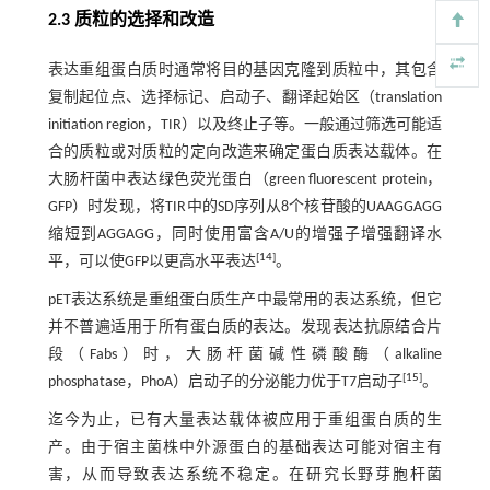
2.3 质粒的选择和改造
表达重组蛋白质时通常将目的基因克隆到质粒中，其包含
复制起位点、选择标记、启动子、翻译起始区（translation
initiation region，TIR）以及终止子等。一般通过筛选可能适
合的质粒或对质粒的定向改造来确定蛋白质表达载体。在
大肠杆菌中表达绿色荧光蛋白（green fluorescent protein，
GFP）时发现，将TIR中的SD序列从8个核苷酸的UAAGGAGG
缩短到AGGAGG，同时使用富含A/U的增强子增强翻译水
[
14
]
平，可以使GFP以更高水平表达
。
pET表达系统是重组蛋白质生产中最常用的表达系统，但它
并不普遍适用于所有蛋白质的表达。发现表达抗原结合片
段（Fabs）时，大肠杆菌碱性磷酸酶（alkaline
[
15
]
phosphatase，PhoA）启动子的分泌能力优于T7启动子
。
迄今为止，已有大量表达载体被应用于重组蛋白质的生
产。由于宿主菌株中外源蛋白的基础表达可能对宿主有
害，从而导致表达系统不稳定。在研究长野芽胞杆菌