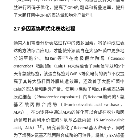
（organophosphorus hydrolase，OPH）的基因及其天然信号
肽进行密码子优化，提高了OPH的翻译和折叠速率，提升
[
30
]
了大肠杆菌中OPH的表达量和胞外产量
。
2.7 多因素协同优化表达过程
通常人们需要分析表达过程中的诸多因素，将多种改进表
达的方法综合应用，才能使外源蛋白在大肠杆菌中更多地
[
31
]
分泌至胞外。如Kim等
在南极假丝酵母（
Candida
antarctica
）脂肪酶B（CalB）N末端融合了pelB信号肽和5个
天冬氨酸标签，该蛋白标签对CalB N端负电荷的调节不仅提
高了其跨大肠杆菌外膜转运效率，还改善了大肠杆菌中
CalB的表达量和胞外产量。使用T7启动子和pET系统表达荚
膜红细菌（
Rhodobacter capsulatus
）的
Rchem
A编码的5⁃氨
基乙酰丙酸合成酶（5⁃aminolevulinic acid synthase，
ALAS），在C4途径中通过ALAS的催化可以合成在农业和医
药领域具高利用价值的5⁃氨基乙酰丙酸（5⁃Aminolevulinic
[
32
]
acid，ALA）
。研究者优化了
Rchem
A基因密码子，同时
为了增强5⁃氨基乙酰丙酸合成酶的可溶性，将其与TrxA标签