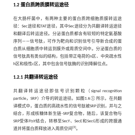
1.2 蛋白质跨质膜转运途径
在大肠杆菌中，有两种主要的蛋白质跨细胞质膜转运途
径：Sec途径和TAT途径，其中Sec途径分为共翻译转运途径
和翻译后转运途径。分泌蛋白质都含有较短的特定氨基酸
序列——信号肽，可作为靶向和识别信号引导新合成的蛋
白质从细胞质中转运到膜外或周质空间中。分泌蛋白质的
信号肽具有类似的结构，包括带正电荷的n区、中央疏水性
h区和极性c区，其中包含信号肽酶的识别降解位点。
1.2.1 共翻译转运途径
共翻译转运途径即信号识别颗粒（signal recognition
particle，SRP）介导的转运途径。如
图1
A①所示，在共翻
译模式中，蛋白质的高疏水性的信号肽被SRP识别，并与之
结合，形成核糖体新生链⁃SRP复合物，随后，该复合物与
SRP受体FtsY结合，转移至SecY、SecE和SecG形成的跨膜通
[
3
]
道并将蛋白质释放进入周质空间
。