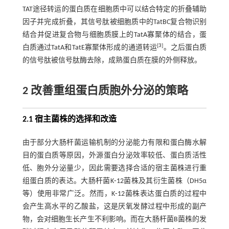
TAT途径转运的蛋白质在细胞质中可以结合特定的折叠辅助
因子并完成折叠，其信号肽被细胞质中的TatBC复合物识别
结合并促进复合物与细胞质膜上的TatA寡聚体的结合，蛋
[
3
]
白质通过TatA和TatE寡聚体形成的通道转运
。之后蛋白质
的信号肽被信号肽酶去除，成熟蛋白质在膜的外侧释放。
2 改善重组蛋白质胞外分泌的策略
2.1 宿主菌株的选择和改造
由于部分大肠杆菌运输机制的分泌能力有限和蛋白酶水解
目的蛋白质等原因，外源蛋白分泌效率较低、蛋白质活性
低、胞外分泌量少，因此需要选择合适的宿主菌株进行重
组蛋白质的表达。大肠杆菌K⁃12菌株及其衍生菌株（DH5α
等）使用非常广泛。然而，K⁃12菌株表达蛋白质的过程中
会产生高水平的乙酸盐，这是厌氧发酵过程中形成的副产
物，会对细胞生长产生不利影响。而在大肠杆菌B菌株的发