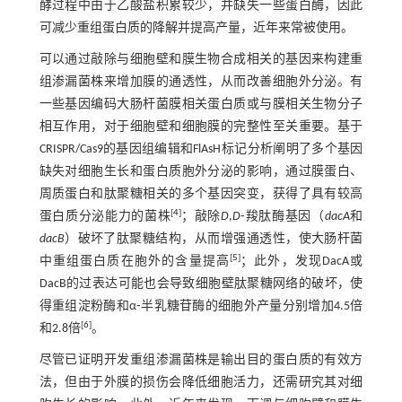
酵过程中由于乙酸盐积累较少，并缺失一些蛋白酶，因此
可减少重组蛋白质的降解并提高产量，近年来常被使用。
可以通过敲除与细胞壁和膜生物合成相关的基因来构建重
组渗漏菌株来增加膜的通透性，从而改善细胞外分泌。有
一些基因编码大肠杆菌膜相关蛋白质或与膜相关生物分子
相互作用，对于细胞壁和细胞膜的完整性至关重要。基于
CRISPR/Cas9的基因组编辑和FlAsH标记分析阐明了多个基因
缺失对细胞生长和蛋白质胞外分泌的影响，通过膜蛋白、
周质蛋白和肽聚糖相关的多个基因突变，获得了具有较高
[
4
]
蛋白质分泌能力的菌株
；敲除
D
,
D
⁃羧肽酶基因（
dacA
和
dacB
）破坏了肽聚糖结构，从而增强通透性，使大肠杆菌
[
5
]
中重组蛋白质在胞外的含量提高
；此外，发现DacA或
DacB的过表达可能也会导致细胞壁肽聚糖网络的破坏，使
得重组淀粉酶和α⁃半乳糖苷酶的细胞外产量分别增加4.5倍
[
6
]
和2.8倍
。
尽管已证明开发重组渗漏菌株是输出目的蛋白质的有效方
法，但由于外膜的损伤会降低细胞活力，还需研究其对细