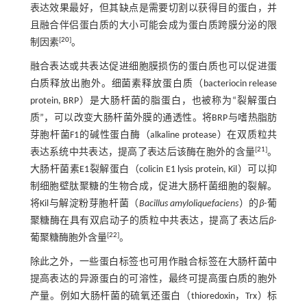
表达效果最好，但其缺点是需要切割以获得目的蛋白，并
且融合伴侣蛋白质的大小可能会成为蛋白质跨膜分泌的限
[
20
]
制因素
。
融合表达或共表达促进细胞膜损伤的蛋白质也可以促进蛋
白质释放出胞外。细菌素释放蛋白质（bacteriocin release
protein, BRP）是大肠杆菌的脂蛋白，也被称为“裂解蛋白
质”，可以改变大肠杆菌外膜的通透性。将BRP与嗜热脂肪
芽胞杆菌F1的碱性蛋白酶（alkaline protease）在双质粒共
[
21
]
表达系统中共表达，提高了表达后该酶在胞外的含量
。
大肠杆菌素E1裂解蛋白（colicin E1 lysis protein, Kil）可以抑
制细胞壁肽聚糖的生物合成，促进大肠杆菌细胞的裂解。
将Kil与解淀粉芽胞杆菌（
Bacillus amyloliquefaciens
）的
β
⁃葡
聚糖酶在具有双启动子的质粒中共表达，提高了表达后
β
⁃
[
22
]
葡聚糖酶胞外含量
。
除此之外，一些蛋白标签也可用作融合标签在大肠杆菌中
提高表达的异源蛋白的可溶性，最终可提高蛋白质的胞外
产量。例如大肠杆菌的硫氧还蛋白（thioredoxin，Trx）标