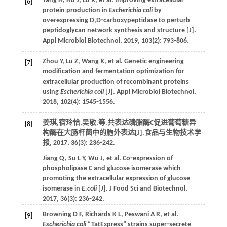
Yang
H
,
Hu
J
,
Lu
X
,
et al
. Improving extracellular
[6]
protein production in
Escherichia coli
by
overexpressing D,D⁃carboxypeptidase to perturb
peptidoglycan network synthesis and structure [J].
Appl Microbiol Biotechnol
,
2019
,
103
(2): 793⁃806.
Zhou
Y
,
Lu
Z
,
Wang
X
,
et al
. Genetic engineering
[7]
modification and fermentation optimization for
extracellular production of recombinant proteins
using
Escherichia coli
[J].
Appl Microbiol Biotechnol
,
2018
,
102
(4): 1545⁃1556.
姜琪,宿玲恰,吴敬,
等
.共表达磷脂酶C促进葡萄糖异
[8]
构酶在大肠杆菌中的胞外表达[J].
食品与生物技术学
报
,
2017
,
36
(3): 236⁃242.
Jiang
Q
,
Su
L Y
,
Wu
J
,
et al
. Co⁃expression of
phospholipase C and glucose isomerase which
promoting the extracellular expression of glucose
isomerase in
E.coli
[J].
J Food Sci and Biotechnol
,
2017
,
36
(3): 236⁃242.
Browning
D F
,
Richards
K L
,
Peswani
A R
,
et al
.
[9]
Escherichia coli
“TatExpress” strains super⁃secrete