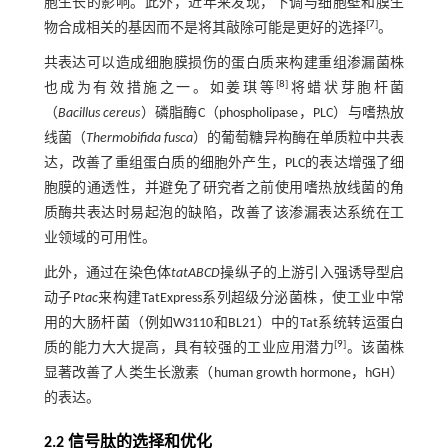
胞生长的影响。此外，近年来发现，下调与细胞壁和膜生
[
7
]
物合成相关的基因而不是将其敲除可能是更好的选择
。
共表达可以造成细胞膜损伤的蛋白质来构建重组渗漏菌株
[
8
]
也成为有效措施之一。如姜琪等
将蜡状芽胞杆菌
（
Bacillus cereus
）磷脂酶C（phospholipase，PLC）与嗜热放
线菌（
Thermobifida fusca
）的葡萄糖异构酶在单质粒中共表
达，改善了重组蛋白质的细胞外产生，PLC的表达增强了细
胞膜的通透性，并避免了研究者之前使用嗜热放线菌的角
质酶共表达时易起泡的缺陷，改善了该渗漏表达系统在工
业领域的可用性。
此外，通过在染色体
tatABCD
操纵子的上游引入强诱导型启
动子P
tac
来构建TatExpress系列超级分泌菌株，使工业中常
用的大肠杆菌（例如W3110和BL21）中的Tat系统转运蛋白
[
9
]
质的能力大大提高，具有较强的工业应用潜力
。该菌株
显著改善了人类生长激素（human growth hormone，hGH）
的表达。
2.2 信号肽的选择和优化