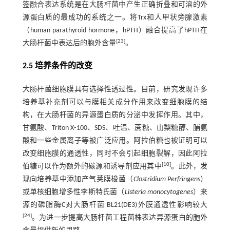
签融合表达系统是在大肠杆菌中产生正确折叠和可溶的外
源蛋白质的最成功的系统之一。将Trx和人甲状旁腺激素
（human parathyroid hormone，hPTH）融合提高了hPTH在
[
23
]
大肠杆菌中表达后的胞外含量
。
2.5 培养条件的改变
大肠杆菌细胞膜具有选择性透过性。目前，研究发现许多
培养基补充剂可以与膜相关成分作用来改变细胞膜的结
构，在大肠杆菌的异源蛋白质的分泌中发挥作用。其中，
甘氨酸、Triton X⁃100、SDS、吐温、蔗糖、山梨糖醇、脯氨
酸和一些金属离子等被广泛应用。阿拉伯糖也被证明可以
改变细胞膜的通透性，同时不会引起细胞裂解，因此阿拉
[
10
]
伯糖可以作为额外的碳源和诱导剂应用其中
。此外，发
现向培养基中添加产气荚膜梭菌（
Clostridium Perfringens
）
或单核细胞增多性李斯特氏菌（
Listeria monocytogenes
）来
源的磷脂酶C对大肠杆菌 BL21(DE3)外膜通透性影响较大
[
24
]
。为进一步提高大肠杆菌工程菌株表达异源蛋白的胞外