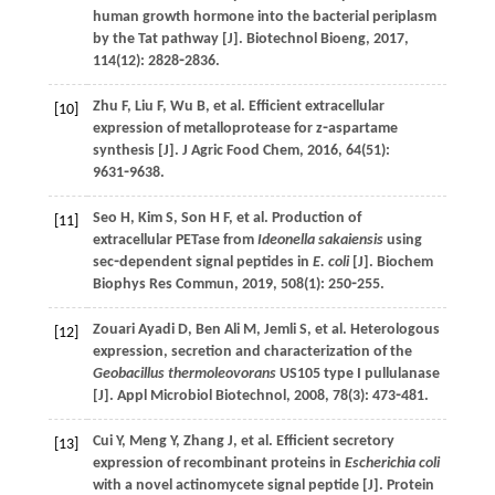
human growth hormone into the bacterial periplasm
by the Tat pathway [J].
Biotechnol Bioeng
,
2017
,
114
(12): 2828⁃2836.
Zhu
F
,
Liu
F
,
Wu
B
,
et al
. Efficient extracellular
[10]
expression of metalloprotease for z⁃aspartame
synthesis [J].
J Agric Food Chem
,
2016
,
64
(51):
9631⁃9638.
Seo
H
,
Kim
S
,
Son
H F
,
et al
. Production of
[11]
extracellular PETase from
Ideonella sakaiensis
using
sec⁃dependent signal peptides in
E. coli
[J].
Biochem
Biophys Res Commun
,
2019
,
508
(1): 250⁃255.
Zouari Ayadi
D
,
Ben Ali
M
,
Jemli
S
,
et al
. Heterologous
[12]
expression, secretion and characterization of the
Geobacillus thermoleovorans
US105 type I pullulanase
[J].
Appl Microbiol Biotechnol
,
2008
,
78
(3): 473⁃481.
Cui
Y
,
Meng
Y
,
Zhang
J
,
et al
. Efficient secretory
[13]
expression of recombinant proteins in
Escherichia coli
with a novel actinomycete signal peptide [J].
Protein