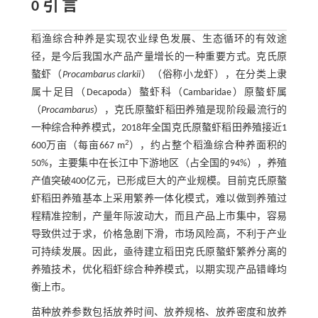
0 引 言
稻渔综合种养是实现农业绿色发展、生态循环的有效途
径，是今后我国水产品产量增长的一种重要方式。克氏原
螯虾（
Procambarus clarkii
）（俗称小龙虾），在分类上隶
属十足目（Decapoda）螯虾科（Cambaridae）原螯虾属
（
Procambarus
），克氏原螯虾稻田养殖是现阶段最流行的
一种综合种养模式，2018年全国克氏原螯虾稻田养殖接近1
2
600万亩（每亩667 m
），约占整个稻渔综合种养面积的
50%，主要集中在长江中下游地区（占全国的94%），养殖
产值突破400亿元，已形成巨大的产业规模。目前克氏原螯
虾稻田养殖基本上采用繁养一体化模式，难以做到养殖过
程精准控制，产量年际波动大，而且产品上市集中，容易
导致供过于求，价格急剧下滑，市场风险高，不利于产业
可持续发展。因此，亟待建立稻田克氏原螯虾繁养分离的
养殖技术，优化稻虾综合种养模式，以期实现产品错峰均
衡上市。
苗种放养参数包括放养时间、放养规格、放养密度和放养