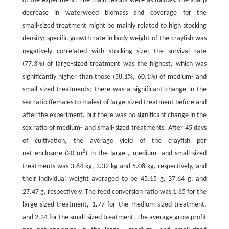
of the experiment. The main results were as follows: the sharp
decrease in waterweed biomass and coverage for the
small⁃sized treatment might be mainly related to high stocking
density; specific growth rate in body weight of the crayfish was
negatively correlated with stocking size; the survival rate
(77.3%) of large⁃sized treatment was the highest, which was
significantly higher than those (58.1%, 60.1%) of medium⁃ and
small⁃sized treatments; there was a significant change in the
sex ratio (females to males) of large⁃sized treatment before and
after the experiment, but there was no significant change in the
sex ratio of medium⁃ and small⁃sized treatments. After 45 days
of cultivation, the average yield of the crayfish per
2
net⁃enclosure (20 m
) in the large⁃, medium⁃ and small⁃sized
treatments was 3.64 kg, 3.32 kg and 5.08 kg, respectively, and
their individual weight averaged to be 45.15 g, 37.64 g, and
27.47 g, respectively. The feed conversion ratio was 1.85 for the
large⁃sized treatment, 1.77 for the medium⁃sized treatment,
and 2.34 for the small⁃sized treatment. The average gross profit