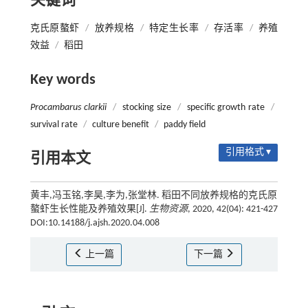
关键词
克氏原螯虾
/
放养规格
/
特定生长率
/
存活率
/
养殖
效益
/
稻田
Key words
Procambarus clarkii
/
stocking size
/
specific growth rate
/
survival rate
/
culture benefit
/
paddy field
引用格式 ▾
引用本文
黄丰,冯玉铭,李昊,李为,张堂林. 稻田不同放养规格的克氏原
螯虾生长性能及养殖效果[J].
生物资源
, 2020, 42(04): 421-427
DOI:10.14188/j.ajsh.2020.04.008
上一篇
下一篇