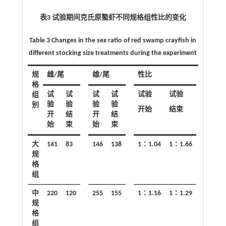
表3 试验期间克氏原螯虾不同规格组性比的变化
Table 3 Changes in the sex ratio of red swamp crayfish in
different stocking size treatments during the experiment
2
规
雌/尾
雄/尾
性比
χ
值
c
格
试
试
试
试
试验
试验
组
验
验
验
验
别
开始
结束
开
结
开
结
始
束
始
束
大
141
83
146
138
1∶1.04
1∶1.66
11.38
规
格
组
中
220
120
255
155
1∶1.16
1∶1.29
0.689
规
格
组