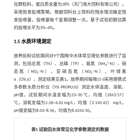
化颗粒料，蛋白质含量为28%（天门海大饲料有限公司）。
采用饱食投喂策略，根据饲料台上饵料的残余情况确定饱
食投喂量，投喂量每个星期调整一次。基于试验初期估算
的投喂水平为3%~4%。
1.5 水质环境测定
放养前和试验期间对9个围隔中水体常见理化参数进行了监
+
测，包括总氮（TN）、总磷（TP）、氨氮（NH
-N）、硝
4
-
-
态氮（NO
-N）、亚硝态氮（NO
-N）、叶绿素
3
2
a（Chl.a），测定结果见
表1
。放养期间每隔15 d采用便携式
多参数水质分析仪（YSI PROPLUS）测定水体温度、溶氧、
pH值，试验期间水温变幅为23~30 ℃，均值（26±3.57）
℃，溶氧变幅为2.26~4.62 mg/L，均值（3.1±0.42） mg/L，
pH值变幅为8.03~8.56，均值为8.42±0.50。
表1 试验田水体常见化学参数测定的数据