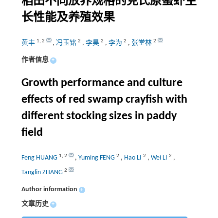
稻田不同放养规格的克氏原螯虾生
长性能及养殖效果
1
,
2
2
2
2
2
黄丰
,
冯玉铭
,
李昊
,
李为
,
张堂林
作者信息
+
Growth performance and culture
effects of red swamp crayfish with
different stocking sizes in paddy
field
1
,
2
2
2
2
Feng HUANG
,
Yuming FENG
,
Hao LI
,
Wei LI
,
2
Tanglin ZHANG
Author information
+
文章历史
+