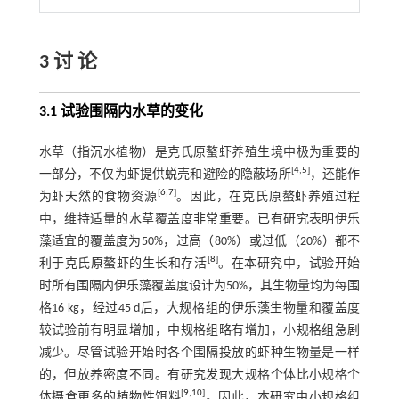
3 讨 论
3.1 试验围隔内水草的变化
水草（指沉水植物）是克氏原螯虾养殖生境中极为重要的
[
4
,
5
]
一部分，不仅为虾提供蜕壳和避险的隐蔽场所
，还能作
[
6
,
7
]
为虾天然的食物资源
。因此，在克氏原螯虾养殖过程
中，维持适量的水草覆盖度非常重要。已有研究表明伊乐
藻适宜的覆盖度为50%，过高（80%）或过低（20%）都不
[
8
]
利于克氏原螯虾的生长和存活
。在本研究中，试验开始
时所有围隔内伊乐藻覆盖度设计为50%，其生物量均为每围
格16 kg，经过45 d后，大规格组的伊乐藻生物量和覆盖度
较试验前有明显增加，中规格组略有增加，小规格组急剧
减少。尽管试验开始时各个围隔投放的虾种生物量是一样
的，但放养密度不同。有研究发现大规格个体比小规格个
[
9
,
10
]
体摄食更多的植物性饵料
。因此，本研究中小规格组