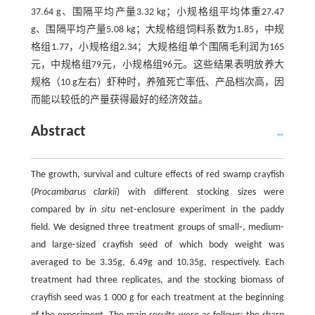
37.64 g、围隔平均产量3.32 kg；小规格组平均体重27.47
g、围隔平均产量5.08 kg；大规格组饲料系数为1.85，中规
格组1.77，小规格组2.34；大规格组单个围隔毛利润为165
元，中规格组79元，小规格组96元。这些结果表明放养大
规格（10 g左右）虾种时，养殖死亡率低、产品档次高，因
而能以较低的产量获得最好的经济效益。
Abstract
The growth, survival and culture effects of red swamp crayfish
(
Procambarus clarkii
) with different stocking sizes were
compared by
in situ
net⁃enclosure experiment in the paddy
field. We designed three treatment groups of small⁃, medium⁃
and large⁃sized crayfish seed of which body weight was
averaged to be 3.35g, 6.49g and 10.35g, respectively. Each
treatment had three replicates, and the stocking biomass of
crayfish seed was 1 000 g for each treatment at the beginning