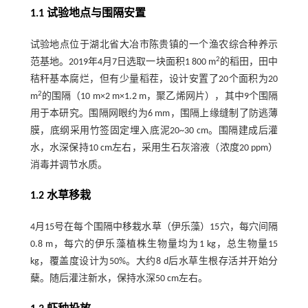
1.1 试验地点与围隔安置
试验地点位于湖北省大冶市陈贵镇的一个渔农综合种养示
2
范基地。2019年4月7日选取一块面积1 800 m
的稻田，田中
秸秆基本腐烂，但有少量稻茬，设计安置了20个面积为20
2
m
的围隔（10 m×2 m×1.2 m，聚乙烯网片），其中9个围隔
用于本研究。围隔网眼约为6 mm，围隔上缘缝制了防逃薄
膜，底纲采用竹签固定埋入底泥20~30 cm。围隔建成后灌
水，水深保持10 cm左右，采用生石灰溶液（浓度20 ppm）
消毒并调节水质。
1.2 水草移栽
4月15号在每个围隔中移栽水草（伊乐藻）15穴，每穴间隔
0.8 m，每穴的伊乐藻植株生物量均为1 kg，总生物量15
kg，覆盖度设计为50%。大约8 d后水草生根存活并开始分
蘖。随后灌注新水，保持水深50 cm左右。