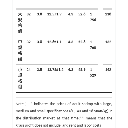
大
32
3.8
12.5±1.9
4.3
52.6
1
218
165
规
756
格
组
中
32
3.8
12.6±1.1
4.3
52.8
1
132
79
规
760
格
组
小
24
3.8
13.75±1.2
4.3
45.9
1
142
96
规
529
格
组
Note：
* indicates the prices of adult shrimp with large,
medium and small specifications (60, 40 and 28 yuan/kg) in
the distribution market at that time;** means that the
grass profit does not include land rent and labor costs