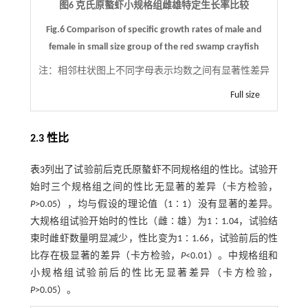
图6 克氏原螯虾小规格组雌雄特定生长率比较
Fig.6 Comparison of specific growth rates of male and
female in small size group of the red swamp crayfish
注：
相邻柱状图上不同字母表示均数之间有显著性差异
Full size
2.3 性比
表3
列出了试验前后克氏原螯虾不同规格组的性比。试验开
始时三个规格组之间的性比无显著的差异（卡方检验，
P
>0.05），均与假设的理论值（1∶1）没有显著的差异。
大规格组试验开始时的性比（雌∶雄）为1∶1.04，试验结
束时雌虾数量明显减少，性比变为1∶1.66，试验前后的性
比存在极显著的差异（卡方检验，
P
<0.01）。中规格组和
小规格组试验前后的性比无显著差异（卡方检验，
P
>0.05）。