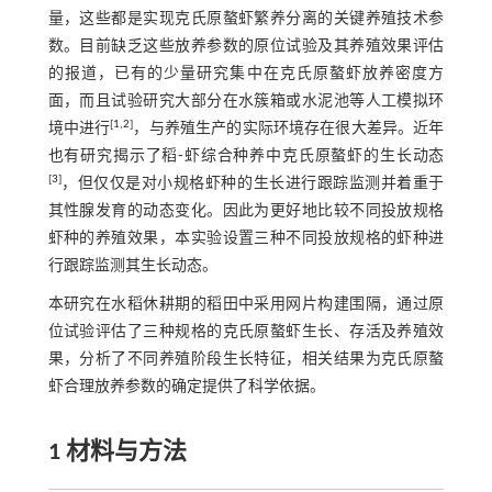
量，这些都是实现克氏原螯虾繁养分离的关键养殖技术参
数。目前缺乏这些放养参数的原位试验及其养殖效果评估
的报道，已有的少量研究集中在克氏原螯虾放养密度方
面，而且试验研究大部分在水簇箱或水泥池等人工模拟环
[
1
,
2
]
境中进行
，与养殖生产的实际环境存在很大差异。近年
也有研究揭示了稻⁃虾综合种养中克氏原螯虾的生长动态
[
3
]
，但仅仅是对小规格虾种的生长进行跟踪监测并着重于
其性腺发育的动态变化。因此为更好地比较不同投放规格
虾种的养殖效果，本实验设置三种不同投放规格的虾种进
行跟踪监测其生长动态。
本研究在水稻休耕期的稻田中采用网片构建围隔，通过原
位试验评估了三种规格的克氏原螯虾生长、存活及养殖效
果，分析了不同养殖阶段生长特征，相关结果为克氏原螯
虾合理放养参数的确定提供了科学依据。
1 材料与方法