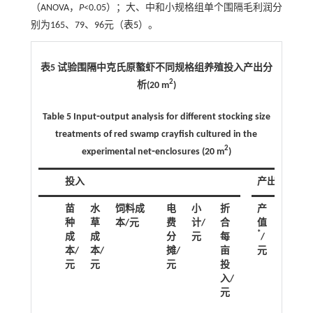
（ANOVA，
P
<0.05）；大、中和小规格组单个围隔毛利润分
别为165、79、96元（
表5
）。
表5 试验围隔中克氏原螯虾不同规格组养殖投入产出分
2
析(20 m
)
Table 5 Input⁃output analysis for different stocking size
treatments of red swamp crayfish cultured in the
2
experimental net⁃enclosures (20 m
)
投入
产出
苗
水
饲料成
电
小
折
产
毛
种
草
本/元
费
计/
合
值
利
*
成
成
分
元
每
/
润
**
本/
本/
摊/
亩
元
/
元
元
元
投
元
入/
元
*