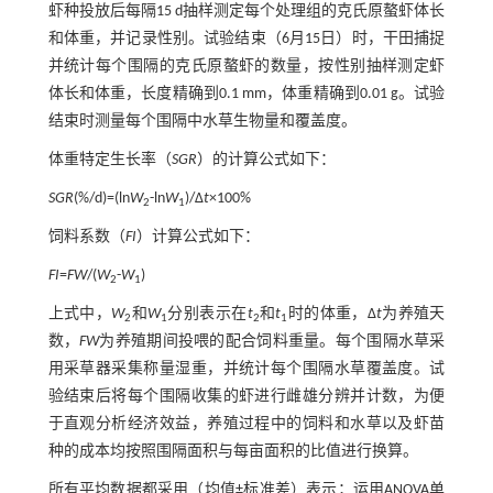
虾种投放后每隔15 d抽样测定每个处理组的克氏原螯虾体长
和体重，并记录性别。试验结束（6月15日）时，干田捕捉
并统计每个围隔的克氏原螯虾的数量，按性别抽样测定虾
体长和体重，长度精确到0.1 mm，体重精确到0.01 g。试验
结束时测量每个围隔中水草生物量和覆盖度。
体重特定生长率（
SGR
）的计算公式如下：
SGR
(%/d)=(ln
W
-ln
W
)/Δ
t
×100%
2
1
饲料系数（
FI
）计算公式如下：
FI
=
FW
/(
W
-
W
)
2
1
上式中，
W
和
W
分别表示在
t
和
t
时的体重，Δ
t
为养殖天
2
1
2
1
数，
FW
为养殖期间投喂的配合饲料重量。每个围隔水草采
用采草器采集称量湿重，并统计每个围隔水草覆盖度。试
验结束后将每个围隔收集的虾进行雌雄分辨并计数，为便
于直观分析经济效益，养殖过程中的饲料和水草以及虾苗
种的成本均按照围隔面积与每亩面积的比值进行换算。
所有平均数据都采用（均值±标准差）表示；运用ANOVA单