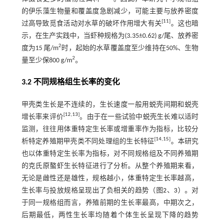
的伊乐藻生物量和覆盖度急剧减少，可能主要与放养密度
[
11
]
过高导致觅食活动对水草的破坏作用增大有关
。这也暗
示，在生产实践中，当虾种规格为(3.35±0.62) g/尾、放养密
2
度为15 尾/m
时，起始的水草覆盖度至少维持在50%、生物
2
量至少保800 g/m
。
3.2 不同规格组生长率的变化
甲壳类生长是不连续的，生长速度一般用蜕壳间期和蜕壳
[
12
,
13
]
增长率来评价
。由于在一些试验中蜕壳生长难以适时
监测，往往用体重特定生长率或增重率作为指标，比较分
[
14
,
15
]
析特定养殖期甲壳类不同处理组的生长特征
。本研究
也以体重特定生长率为指标，对不同规格组及不同养殖期
的克氏原螯虾生长特征进行了分析。从整个养殖期来看，
无论是雌性还是雄性，规格越小，体重特定生长率越高，
生长率与投放规格呈现出了负相关的趋势（图
2
、
3
）。对
于同一规格组而言，养殖前期的生长率最高，中期次之，
后期最低，两性生长率均随着个体生长呈现下降的趋势