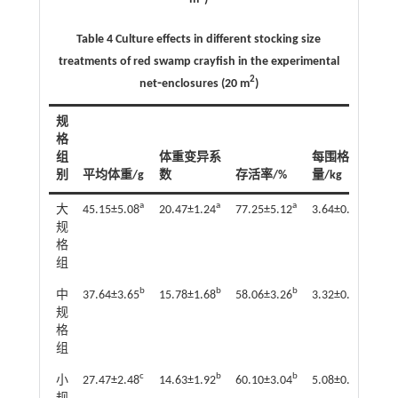
Table 4 Culture effects in different stocking size
treatments of red swamp crayfish in the experimental
2
net⁃enclosures (20 m
)
规
格
组
体重变异系
每围格产
每
别
平均体重/g
数
存活率/%
量/kg
产
a
a
a
b
大
45.15±5.08
20.47±1.24
77.25±5.12
3.64±0.22
2.
规
格
组
b
b
b
b
中
37.64±3.65
15.78±1.68
58.06±3.26
3.32±0.25
2.
规
格
组
c
b
b
a
小
27.47±2.48
14.63±1.92
60.10±3.04
5.08±0.31
4.