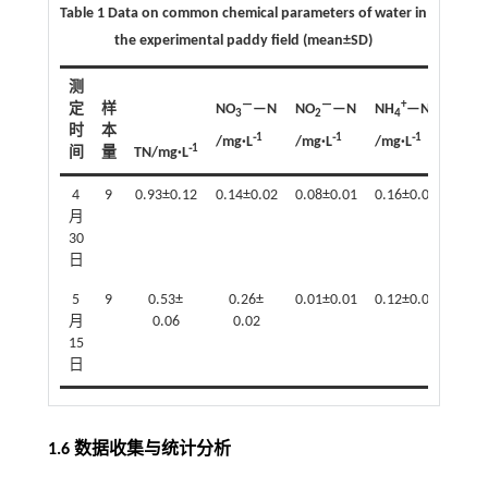
Table 1 Data on common chemical parameters of water in
the experimental paddy field (mean±SD)
测
—
—
+
定
样
NO
—N
NO
—N
NH
—N
3
2
4
时
本
⁃1
⁃1
⁃1
/mg·L
/mg·L
/mg·L
⁃1
间
量
TN/mg·L
TP/m
4
9
0.93±0.12
0.14±0.02
0.08±0.01
0.16±0.02
0.09
月
30
日
5
9
0.53±
0.26±
0.01±0.01
0.12±0.01
0.11
月
0.06
0.02
15
日
1.6 数据收集与统计分析