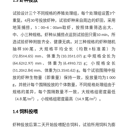
1.3 虾种投放
试验设计三个不同规格的养殖处理组，每个处理组设置3个
重复。4月30号投放虾种，试验虾种来自周边的虾田，采用
地笼捕捞，5∶00~6∶00am取虾，按照体重筛选出大、
中、小三种规格。虾种从捕捞点运到试验田只需10 min，所
选试验虾种附肢齐全、健康无病。对三种规格的虾种随机
抽样100尾，大规格平均全长（均数±标准差）为
(72.85±4.65) mm、体重为(10.35±1.07) g;中规格全长为
(64.62±2.97) mm、体重为(6.49±0.72) g；小规格全长
(51.20±2.84) mm、体重为(3.35±0.62) g。每个试验围隔中投
放的虾种生物量（即重量）保持一致，投放量均为1 000
g，并统计每个围隔投放的个体数量，不同规格处理组由于
规格的差异，每个围隔数量不一致，大规格组密度最低
2
2
（4.8 尾/m
），小规格组密度最高（14.9 尾/m
）。
1.4 饲料投喂
虾种投放后第二天开始投喂配合饲料，试验所用饲料为膨