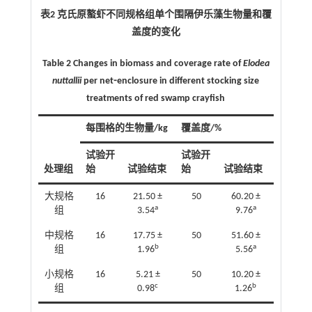
表2 克氏原螯虾不同规格组单个围隔伊乐藻生物量和覆
盖度的变化
Table 2 Changes in biomass and coverage rate of
Elodea
nuttallii
per net⁃enclosure in different stocking size
treatments of red swamp crayfish
每围格的生物量/kg
覆盖度/%
试验开
试验开
处理组
始
试验结束
始
试验结束
大规格
16
21.50 ±
50
60.20 ±
a
a
组
3.54
9.76
中规格
16
17.75 ±
50
51.60 ±
b
a
组
1.96
5.56
小规格
16
5.21 ±
50
10.20 ±
c
b
组
0.98
1.26