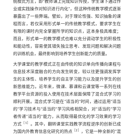
统模式为主，即“教师课上完成知识传授，学生课下通过作
业或实践操作对知识进行内化”，但这种传统教学模式逐渐
暴露出了一些弊端。譬如，对于理论性强、知识抽象的课
程而言，若仅采用形式单一的传统教学模式，要求学生在
有限的课时内完全掌握所学的知识点，这本身极具难度；
而且，形式单一的教学模式也难以充分调动学生的积极性
和能动性，容易使其错失独立思考、发现问题和解决问题
的训练机会，最终影响到培养学生创新能力的质量。
大学课堂的教学模式正在由传统的知识单向传播向课程与
信息技术深度融合的方向发生转变，较以往更强调发挥学
生的主体性、培养学生的自主学习能力以及提升学生的创
新思维能力。近年来，微课、慕课和云课堂等一系列在线
教学平台资源的投入使用在技术层面保障了混合式学习的
顺利开展。混合式学习是在“适当的”时间，通过运用“适当
的”学习技术与“适当的”学习风格相契合，对“适当的”学习
者传递“适当的”能力，从而取得最优化的学习效果的学习
［
1
］
方式
。其中，翻转课堂实践教学流程逆序的创新已成
［
2
］
为国内外教育信息化研究的热点
，它是一种全新的“混