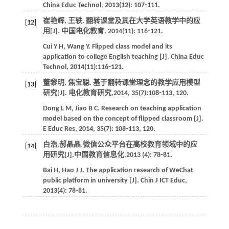
China Educ Technol
,
2013
(12): 107⁃111.
崔艳辉, 王轶. 翻转课堂及其在大学英语教学中的应
[12]
用[J].
中国电化教育
,
2014
(11): 116⁃121.
Cui
Y H
,
Wang
Y
. Flipped class model and its
application to college English teaching [J].
China Educ
Technol
,
2014
(11):116⁃121.
董黎明, 焦宝聪. 基于翻转课堂理念的教学应用模型
[13]
研究[J].
电化教育研究
,
2014
,
35
(7):108⁃113, 120.
Dong
L M
,
Jiao
B C
. Research on teaching application
model based on the concept of flipped classroom [J].
E Educ Res
,
2014
,
35
(7): 108⁃113, 120.
白浩,郝晶晶.微信公众平台在高校教育领域中的应
[14]
用研究[J].
中国教育信息化
,
2013
(4): 78⁃81.
Bai
H
,
Hao
J J
. The application research of WeChat
public platform in university [J].
Chin J ICT Educ
,
2013
(4): 78⁃81.