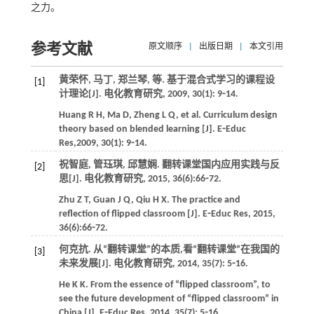
之力。
参考文献
原文顺序
|
出版日期
|
本文引用
黄荣怀, 马丁, 郑兰琴,
等
. 基于混合式学习的课程设
[1]
计理论[J].
电化教育研究
,
2009
,
30
(1): 9⁃14.
Huang
R H
,
Ma
D
,
Zheng
L Q
,
et al
. Curriculum design
theory based on blended learning [J].
E⁃Educ
Res
,
2009
,
30
(1): 9⁃14.
祝智庭, 管珏琪, 邱慧娴. 翻转课堂国内应用实践与反
[2]
思[J].
电化教育研究
,
2015
,
36
(6):66⁃72.
Zhu
Z T
,
Guan
J Q
,
Qiu
H X
. The practice and
reflection of flipped classroom [J].
E⁃Educ Res
,
2015
,
36
(6):66⁃72.
何克抗. 从“翻转课堂”的本质,看“翻转课堂”在我国的
[3]
未来发展[J].
电化教育研究
,
2014
,
35
(7): 5⁃16.
He
K K
. From the essence of “flipped classroom”, to
see the future development of “flipped classroom” in
China [J].
E⁃Educ Res
,
2014
,
35
(7): 5⁃16.