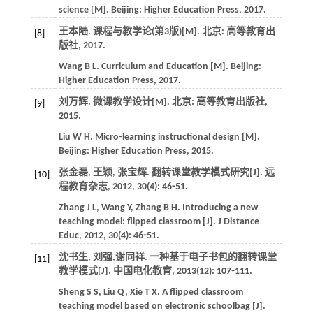
science
[M]. Beijing: Higher Education Press,
2017
.
王本陆.
课程与教学论(第3版)
[M]. 北京: 高等教育出
[8]
版社,
2017
.
Wang
B L
.
Curriculum and Education
[M]. Beijing:
Higher Education Press,
2017
.
刘万辉.
微课教学设计
[M]. 北京: 高等教育出版社,
[9]
2015
.
Liu
W H
.
Micro⁃learning instructional design
[M].
Beijing: Higher Education Press,
2015
.
张金磊, 王颖, 张宝辉. 翻转课堂教学模式研究[J].
远
[10]
程教育杂志
,
2012
,
30
(4): 46⁃51.
Zhang
J L
,
Wang
Y
,
Zhang
B H
. Introducing a new
teaching model: flipped classroom [J].
J Distance
Educ
,
2012
,
30
(4): 46⁃51.
沈书生, 刘强,谢同祥. 一种基于电子书包的翻转课堂
[11]
教学模式[J].
中国电化教育
,
2013
(12): 107⁃111.
Sheng
S S
,
Liu
Q
,
Xie
T X
. A flipped classroom
teaching model based on electronic schoolbag [J].