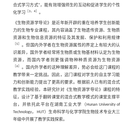
合式学习方式”，能有效增强师生的互动和促进学生的个性
［
3
，
4
］
化学习
。
《生物资源学导论》是近年新开辟的重在培养学生创新能
力的生物专业课程，其内容涵盖了生物遗传资源、生物质
资源和生物信息资源的特征及其发掘、保护和利用规律
［
5
］
。但国内外学者在生物资源属性的界定上有较大的认
识差异，国外学者经常将生物质或生物基材料认定为生物
资源，而国内学者则更强调物种种质资源为生物资源
［
6
］
。国内外学者的这种理解差异，势必会给这门课程的
教学带来一定挑战。因此，这门课程对学生的自主学习能
力和创新能力提出了更高的要求。根据前人已有的混合式
教学实践经验，本研究针对《生物资源学导论》课程的特
征，设计了基于翻转课堂的混合式教学模式的课堂支撑平
台，并依托此平台在湖南工业大学（Hunan University of
Technology， HUT）生命科学与化学学院生物技术专业大三
年级中开展了教学实践探索。