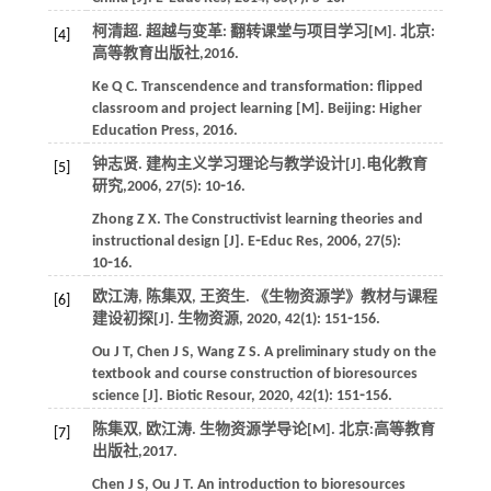
柯清超.
超越与变革: 翻转课堂与项目学习
[M]. 北京:
[4]
高等教育出版社,
2016
.
Ke
Q C
.
Transcendence and transformation: flipped
classroom and project learning
[M]. Beijing: Higher
Education Press,
2016
.
钟志贤. 建构主义学习理论与教学设计[J].
电化教育
[5]
研究
,
2006
,
27
(5): 10⁃16.
Zhong
Z X
. The Constructivist learning theories and
instructional design [J].
E⁃Educ Res
,
2006
,
27
(5):
10⁃16.
欧江涛, 陈集双, 王资生. 《生物资源学》教材与课程
[6]
建设初探[J].
生物资源
,
2020
,
42
(1): 151⁃156.
Ou
J T
,
Chen
J S
,
Wang
Z S
. A preliminary study on the
textbook and course construction of bioresources
science [J].
Biotic Resour
,
2020
,
42
(1): 151⁃156.
陈集双, 欧江涛.
生物资源学导论
[M]. 北京:高等教育
[7]
出版社,
2017
.
Chen
J S
,
Ou
J T
.
An introduction to bioresources