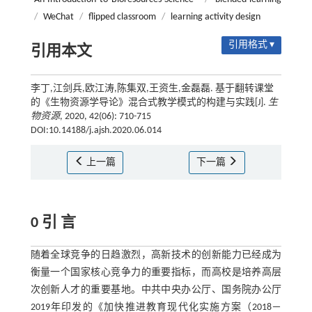
/
WeChat
/
flipped classroom
/
learning activity design
引用格式 ▾
引用本文
李丁,江剑兵,欧江涛,陈集双,王资生,金磊磊. 基于翻转课堂
的《生物资源学导论》混合式教学模式的构建与实践[J].
生
物资源
, 2020, 42(06): 710-715
DOI:10.14188/j.ajsh.2020.06.014
上一篇
下一篇
0 引 言
随着全球竞争的日趋激烈，高新技术的创新能力已经成为
衡量一个国家核心竞争力的重要指标，而高校是培养高层
次创新人才的重要基地。中共中央办公厅、国务院办公厅
2019年印发的《加快推进教育现代化实施方案（2018－