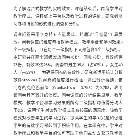
为了解混合式教学的实践效果，课程结束后，围绕学生对
教学模式、课程线上平台以及教学过程的评价，研究者以
问卷和访谈的形式进行调查和分析。
调查问卷采用李克特五点量表式，并通过“问卷星”工具发
放。问卷调查的维度包括教学模式、教学平台和学习效果3
个一级指标，且在每个一级指标下又都包含3个二级指标。
本研究共在两个班级发放问卷78份、回收78份，有效问卷
75份，有效率达96%。调查中男生35人（占47%），女生40
人（占53%）。为确保问卷的有效性，研究者运用统计分析
软件SPSS 24.0对问卷的信度进行检验，通过分析得到，该
问卷的克伦巴赫值（Cronbach’s α ＝0.783）为0.783，表明
该问卷具有较好的信度。问卷调查的分析结果显示，教学
模式、教学平台和学习效果的所有二级指标均值得分均大
于3.5，说明学生对该教学模式具有较高的满意度，该教学
模式对改善学生的学习过程、提高学生的学习兴趣和促进
学生的有效学习都起到了积极作用。在本研究中，学生对
教学模式和教学平台的认可有助于他们主动去获取教学资