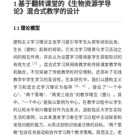
1 基于翻转课堂的《生物资源学导
论》混合式教学的设计
1.1 理论模型
建构主义学习理论主张学习是引导学生从原有经验出发，
生长（建构）起新的经验。它关注学习情景与学习活动之
间的相互作用，并且认为设置学习情境是学生获取知识的
［
7
］
有效方式
。混合式学习将网络教学和传统课堂教学有
机融合，不仅突破了传统教学的时空限制，还弥补了在线
教学中学生学习的盲目性。在本研究中，我们以建构主义
［
8
，
9
］
学习和混合式学习理论为指导
，提出了“一个中
心”、“两个策略”、“两类三结合”的教学理念（
图1
）。其
中，“一个中心”是指以案例为中心，在教学过程中以学生
的认知水平和兴趣爱好作为出发点，选取贴近大学生实际
生活的案例，以此来激发学习者在学习过程中主动探索和
发现问题的能力，从而达到知识快速迁移的目标。“两个策
略”包含任务驱动和协作学习两个教学策略。简而言之，老