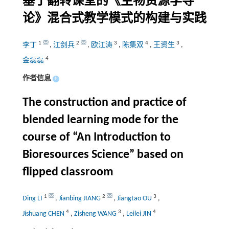
基于翻转课堂的《生物资源学导
论》混合式教学模式的构建与实践
1
2
3
4
3
李丁
,
江剑兵
,
欧江涛
,
陈集双
,
王资生
,
4
金磊磊
作者信息
+
The construction and practice of
blended learning mode for the
course of “An Introduction to
Bioresources Science” based on
flipped classroom
1
2
3
Ding LI
,
Jianbing JIANG
,
Jiangtao OU
,
4
3
4
Jishuang CHEN
,
Zisheng WANG
,
Leilei JIN