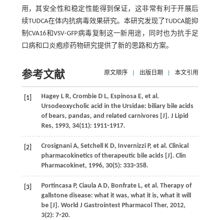
用，其安全性和稳定性能得到保证，这非常有利于开展后
续TUDCA在体内抗病毒效果研究。本研究发现了TUDCA能抑
制CVA16和VSV⁃GFP病毒复制这一新用途，同时也为抗手足
口病和口炎疱疹药物研究提供了新的思路和方案。
参考文献
原文顺序
|
出版日期
|
本文引用
Hagey
L R
,
Crombie
D L
,
Espinosa
E
,
et al
.
[1]
Ursodeoxycholic acid in the Ursidae: biliary bile acids
of bears, pandas, and related carnivores [J].
J Lipid
Res
,
1993
,
34
(11): 1911⁃1917.
Crosignani
A
,
Setchell
K D
,
Invernizzi
P
,
et al
. Clinical
[2]
pharmacokinetics of therapeutic bile acids [J].
Clin
Pharmacokinet
,
1996
,
30
(5): 333⁃358.
Portincasa
P
,
Ciaula
A D
,
Bonfrate
L
,
et al
. Therapy of
[3]
gallstone disease: what it was, what it is, what it will
be [J].
World J Gastrointest Pharmacol Ther
,
2012
,
3
(2): 7⁃20.