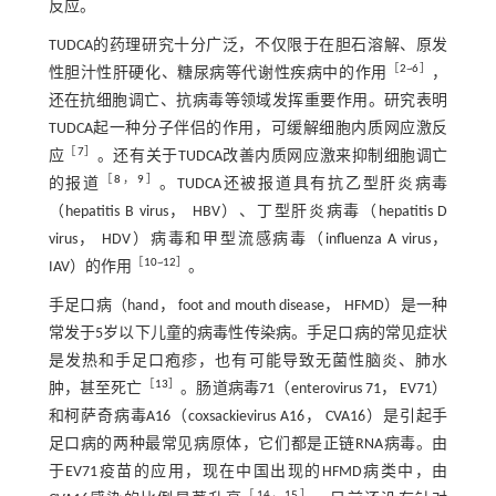
反应。
TUDCA的药理研究十分广泛，不仅限于在胆石溶解、原发
［
2
~
6
］
性胆汁性肝硬化、糖尿病等代谢性疾病中的作用
，
还在抗细胞调亡、抗病毒等领域发挥重要作用。研究表明
TUDCA起一种分子伴侣的作用，可缓解细胞内质网应激反
［
7
］
应
。还有关于TUDCA改善内质网应激来抑制细胞调亡
［
8
，
9
］
的报道
。TUDCA还被报道具有抗乙型肝炎病毒
（hepatitis B virus， HBV）、丁型肝炎病毒（hepatitis D
virus， HDV）病毒和甲型流感病毒（influenza A virus，
［
10
~
12
］
IAV）的作用
。
手足口病（hand， foot and mouth disease， HFMD）是一种
常发于5岁以下儿童的病毒性传染病。手足口病的常见症状
是发热和手足口疱疹，也有可能导致无菌性脑炎、肺水
［
13
］
肿，甚至死亡
。肠道病毒71（enterovirus 71， EV71）
和柯萨奇病毒A16（coxsackievirus A16， CVA16）是引起手
足口病的两种最常见病原体，它们都是正链RNA病毒。由
于EV71疫苗的应用，现在中国出现的HFMD病类中，由
［
14
，
15
］