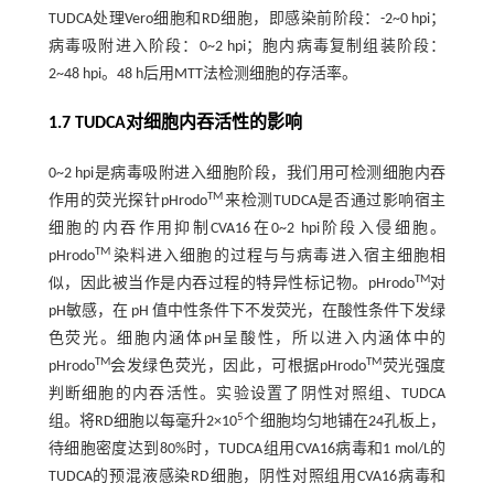
TUDCA处理Vero细胞和RD细胞，即感染前阶段：-2~0 hpi；
病毒吸附进入阶段：0~2 hpi；胞内病毒复制组装阶段：
2~48 hpi。48 h后用MTT法检测细胞的存活率。
1.7 TUDCA对细胞内吞活性的影响
0~2 hpi是病毒吸附进入细胞阶段，我们用可检测细胞内吞
TM
作用的荧光探针pHrodo
来检测TUDCA是否通过影响宿主
细胞的内吞作用抑制CVA16在0~2 hpi阶段入侵细胞。
TM
pHrodo
染料进入细胞的过程与与病毒进入宿主细胞相
TM
似，因此被当作是内吞过程的特异性标记物。pHrodo
对
pH敏感，在 pH 值中性条件下不发荧光，在酸性条件下发绿
色荧光。细胞内涵体pH呈酸性，所以进入内涵体中的
TM
TM
pHrodo
会发绿色荧光，因此，可根据pHrodo
荧光强度
判断细胞的内吞活性。实验设置了阴性对照组、TUDCA
5
组。将RD细胞以每毫升2×10
个细胞均匀地铺在24孔板上，
待细胞密度达到80%时，TUDCA组用CVA16病毒和1 mol/L的
TUDCA的预混液感染RD细胞，阴性对照组用CVA16病毒和