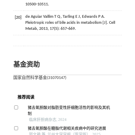
10500⁃10511.
de Aguiar Vallim
T Q
,
Tarling
E J
,
Edwards
P A
.
[20]
Pleiotropic roles of bile acids in metabolism [J].
Cell
Metab
,
2013
,
17
(5): 657⁃669.
基金资助
国家自然科学基金(31070147)