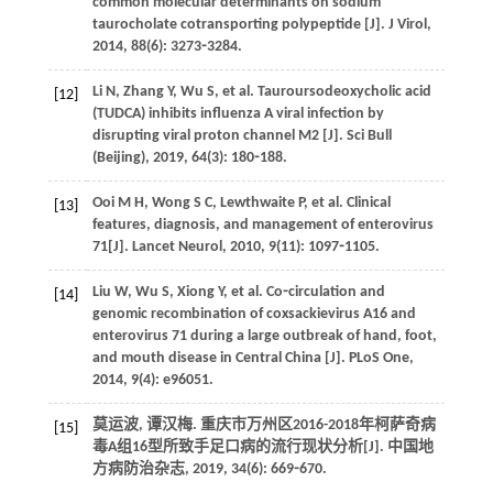
common molecular determinants on sodium
taurocholate cotransporting polypeptide [J].
J Virol
,
2014
,
88
(6): 3273⁃3284.
Li
N
,
Zhang
Y
,
Wu
S
,
et al
. Tauroursodeoxycholic acid
[12]
(TUDCA) inhibits influenza A viral infection by
disrupting viral proton channel M2 [J].
Sci Bull
(Beijing)
,
2019
,
64
(3): 180⁃188.
Ooi
M H
,
Wong
S C
,
Lewthwaite
P
,
et al
. Clinical
[13]
features, diagnosis, and management of enterovirus
71[J].
Lancet Neurol
,
2010
,
9
(11): 1097⁃1105.
Liu
W
,
Wu
S
,
Xiong
Y
,
et al
. Co⁃circulation and
[14]
genomic recombination of coxsackievirus A16 and
enterovirus 71 during a large outbreak of hand, foot,
and mouth disease in Central China [J].
PLoS One
,
2014
,
9
(4): e96051.
莫运波, 谭汉梅. 重庆市万州区2016-2018年柯萨奇病
[15]
毒A组16型所致手足口病的流行现状分析[J].
中国地
方病防治杂志
,
2019
,
34
(6): 669⁃670.