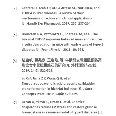
Cabrera
D
,
Arab
J P
,
UDCA
Arrese M.
, NorUDCA, and
[4]
TUDCA in liver diseases : a review of their
mechanisms of action and clinical applications
[J].
Handb Exp Pharmacol
,
2019
,
256
: 237⁃264.
Bronczek
G A
,
Vettorazzi
J F
,
Soares
G M
,
et al
. The
[5]
bile acid TUDCA improves beta⁃cell mass and reduces
insulin degradation in mice with early⁃stage of type⁃1
diabetes [J].
Front Physiol
,
2019
,
10
: 561.
陆启帆, 蒋兆彦, 王启晗,
等
. 牛磺熊去氧胆酸预防高
[6]
脂饮食小鼠胆囊结石的研究[J].
外科理论与实践
,
2019
,
24
(6): 522⁃529.
Lu
Q F
,
Jiang
Z Y
,
Wang
Q H
,
et al
.
Tauroursodeoxycholic acid prevents gallbladder
stone formation in high⁃fat fed mice [J].
J Surg
Concepts Pract
,
2019
,
24
(6): 522⁃529.
Ozcan
U
,
Yilmaz
E
,
Ozcan
L
,
et al
. Chemical
[7]
chaperones reduce ER stress and restore glucose
homeostasis in a mouse model of type 2 diabetes [J].