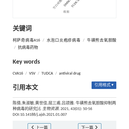
关键词
柯萨奇病毒A16
/
水泡口炎疱疹病毒
/
牛磺熊去氧胆酸
/
抗病毒药物
Key words
CVA16
/
VSV
/
TUDCA
/
antiviral drug
引用格式 ▾
引用本文
陈倩,朱淑敏,黄世佳,屈三甫,吕颂雅. 牛磺熊去氧胆酸抑制两
种病毒的研究[J].
生物资源
, 2021, 43(01): 50-56
DOI:10.14188/j.ajsh.2021.01.007
上一篇
下一篇