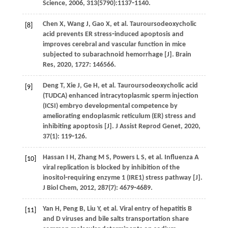
Science
,
2006
,
313
(5790):1137⁃1140.
Chen
X
,
Wang
J
,
Gao
X
,
et al
. Tauroursodeoxycholic
[8]
acid prevents ER stress⁃induced apoptosis and
improves cerebral and vascular function in mice
subjected to subarachnoid hemorrhage [J].
Brain
Res
,
2020
,
1727
: 146566.
Deng
T
,
Xie
J
,
Ge
H
,
et al
. Tauroursodeoxycholic acid
[9]
(TUDCA) enhanced intracytoplasmic sperm injection
(ICSI) embryo developmental competence by
ameliorating endoplasmic reticulum (ER) stress and
inhibiting apoptosis [J].
J Assist Reprod Genet
,
2020
,
37
(1): 119⁃126.
Hassan
I H
,
Zhang
M S
,
Powers
L S
,
et al
. Influenza A
[10]
viral replication is blocked by inhibition of the
inositol⁃requiring enzyme 1 (IRE1) stress pathway [J].
J Biol Chem
,
2012
,
287
(7): 4679⁃4689.
Yan
H
,
Peng
B
,
Liu
Y
,
et al
. Viral entry of hepatitis B
[11]
and D viruses and bile salts transportation share