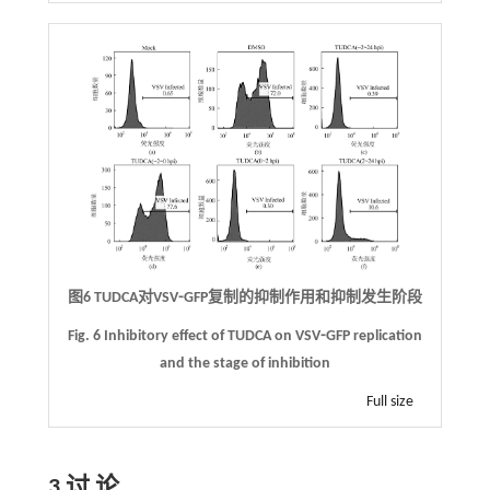
图6 TUDCA对VSV⁃GFP复制的抑制作用和抑制发生阶段
Fig. 6 Inhibitory effect of TUDCA on VSV⁃GFP replication
and the stage of inhibition
Full size
3 讨 论