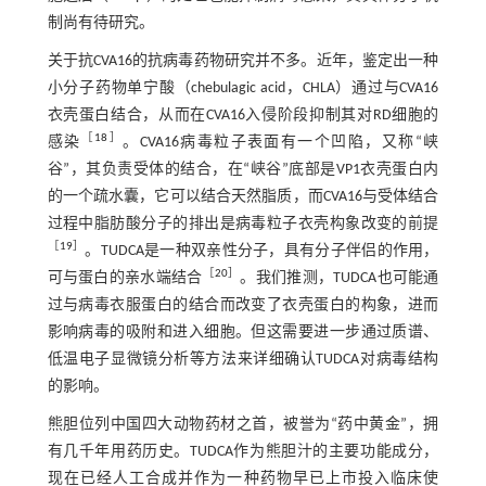
制尚有待研究。
关于抗CVA16的抗病毒药物研究并不多。近年，鉴定出一种
小分子药物单宁酸（chebulagic acid，CHLA）通过与CVA16
衣壳蛋白结合，从而在CVA16入侵阶段抑制其对RD细胞的
［
18
］
感染
。CVA16病毒粒子表面有一个凹陷，又称“峡
谷”，其负责受体的结合，在“峡谷”底部是VP1衣壳蛋白内
的一个疏水囊，它可以结合天然脂质，而CVA16与受体结合
过程中脂肪酸分子的排出是病毒粒子衣壳构象改变的前提
［
19
］
。TUDCA是一种双亲性分子，具有分子伴侣的作用，
［
20
］
可与蛋白的亲水端结合
。我们推测，TUDCA也可能通
过与病毒衣服蛋白的结合而改变了衣壳蛋白的构象，进而
影响病毒的吸附和进入细胞。但这需要进一步通过质谱、
低温电子显微镜分析等方法来详细确认TUDCA对病毒结构
的影响。
熊胆位列中国四大动物药材之首，被誉为“药中黄金”，拥
有几千年用药历史。TUDCA作为熊胆汁的主要功能成分，
现在已经人工合成并作为一种药物早已上市投入临床使