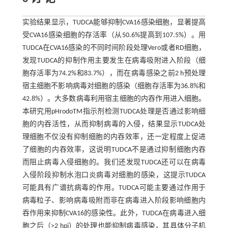
实验结果显示，TUDCA能够抑制CVA16感染细胞，显著提高
受CVA16感染细胞的存活率（从50.6%提高到107.5%）。用
TUDCA在CVA16感染的不同时间阶段处理Vero或者RD细胞，
发现TUDCA的抑制作用主要发生在病毒吸附进入阶段（细
胞存活率为74.2%和83.7%），而在病毒感染之前2 h预处理
宿主细胞不影响病毒对细胞的感染（细胞存活率为36.8%和
42.8%）。大多数病毒利用宿主细胞的内吞作用进入细胞。
本研究用pHrodoTM指示剂检测TUDCA处理是否通过影响细
胞的内吞活性，从而抑制病毒的入侵，结果显示TUDCA处
理细胞不仅没有抑制细胞的内吞效率，还一定程度上促进
了细胞的内吞效率，这说明TUDCA不是通过抑制细胞内吞
而阻止病毒入侵细胞的。我们还发现TUDCA还可以在病毒
入侵阶段抑制水泡口炎病毒对细胞的感染，这提示TUDCA
可能具有广谱抗病毒的作用。TUDCA可能主要通过作用于
病毒粒子、影响病毒吸附而非在病毒进入阶段影响细胞内
吞作用来抑制CVA16的感染性。此外，TUDCA在病毒进入细
胞之后（>2 hpi）的处理也能抑制病毒感染，其具体分子机