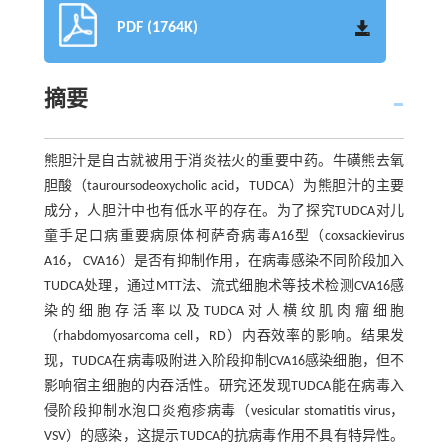
PDF (1764K)
摘要
熊胆汁是自古就被用于消炎祛火的重要中药。牛磺熊去氧
胆酸（tauroursodeoxycholic acid，TUDCA）为熊胆汁的主要
成分，人胆汁中也有低水平的存在。为了探究TUDCA对儿
童手足口病重要病原体柯萨奇病毒A16型（coxsackievirus
A16， CVA16）是否有抑制作用，在病毒感染不同阶段加入
TUDCA处理，通过MTT法、流式细胞术等技术检测CVA16感
染的细胞存活率以及TUDCA对人横纹肌肉瘤细胞
（rhabdomyosarcoma cell，RD）内吞效率的影响。结果发
现，TUDCA在病毒吸附进入阶段抑制CVA16感染细胞，但不
影响宿主细胞的内吞活性。研究还发现TUDCA能在病毒入
侵阶段抑制水泡口炎疱疹病毒（vesicular stomatitis virus，
VSV）的感染，这提示TUDCA的抗病毒作用不具有特异性。