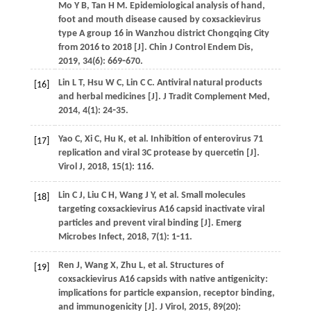
Mo
Y B
,
Tan
H M
. Epidemiological analysis of hand,
foot and mouth disease caused by coxsackievirus
type A group 16 in Wanzhou district Chongqing City
from 2016 to 2018 [J].
Chin J Control Endem Dis
,
2019
,
34
(6): 669⁃670.
Lin
L T
,
Hsu
W C
,
Lin
C C
. Antiviral natural products
[16]
and herbal medicines [J].
J Tradit Complement Med
,
2014
,
4
(1): 24⁃35.
Yao
C
,
Xi
C
,
Hu
K
,
et al
. Inhibition of enterovirus 71
[17]
replication and viral 3C protease by quercetin [J].
Virol J
,
2018
,
15
(1): 116.
Lin
C J
,
Liu
C H
,
Wang
J Y
,
et al
. Small molecules
[18]
targeting coxsackievirus A16 capsid inactivate viral
particles and prevent viral binding [J].
Emerg
Microbes Infect
,
2018
,
7
(1): 1⁃11.
Ren
J
,
Wang
X
,
Zhu
L
,
et al
. Structures of
[19]
coxsackievirus A16 capsids with native antigenicity:
implications for particle expansion, receptor binding,
and immunogenicity [J].
J Virol
,
2015
,
89
(20):