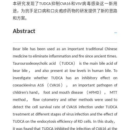
本研究发现了TUDCA抑制CVA16和VSV病毒感染这一新用
途，为抗手足口病和口炎疱疹药物的研发提供了新的思路
和方案。
Abstract
Bear bile has been used as an important traditional Chinese
medicine to eliminate inflammation and fire since ancient times.
Tauroursodeoxycholic acid （TUDCA） is the main bile acid of
bear bile， and also present at low levels in human bile. To
investigate whether TUDCA has an inhibitory effect on
coxsackievirus A16（CVA16）， an important pathogen of
children’s hand， foot and mouth disease （HFMD）， MTT
method， flow cytometry and other methods were used to
detect the cell survival rate of CVA16 infection under TUDCA
treatment at different stages of virus infection and the effect of
TUDCA on the endocytosis efficiency of RD cells. In this study，
it was found that TUDCA inhibited the infection of CVA16 at the