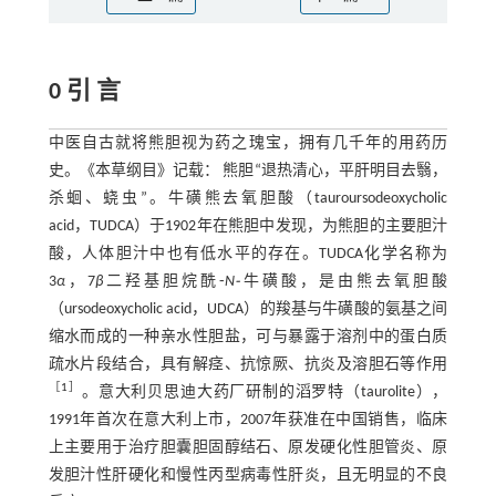
0 引 言
中医自古就将熊胆视为药之瑰宝，拥有几千年的用药历
史。《本草纲目》记载： 熊胆“退热清心，平肝明目去翳，
杀蛔、蛲虫”。牛磺熊去氧胆酸（tauroursodeoxycholic
acid，TUDCA）于1902年在熊胆中发现，为熊胆的主要胆汁
酸，人体胆汁中也有低水平的存在。TUDCA化学名称为
3
α
，7
β
二羟基胆烷酰⁃
N⁃
牛磺酸，是由熊去氧胆酸
（ursodeoxycholic acid，UDCA）的羧基与牛磺酸的氨基之间
缩水而成的一种亲水性胆盐，可与暴露于溶剂中的蛋白质
疏水片段结合，具有解痉、抗惊厥、抗炎及溶胆石等作用
［
1
］
。意大利贝思迪大药厂研制的滔罗特（taurolite），
1991年首次在意大利上市，2007年获准在中国销售，临床
上主要用于治疗胆囊胆固醇结石、原发硬化性胆管炎、原
发胆汁性肝硬化和慢性丙型病毒性肝炎，且无明显的不良