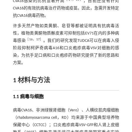
CVA16感染的比例显著升高
，目前还没有针对
CVA16的有效抗病毒治疗药物或疫苗。因此，急需开发特定
抗CVA16病毒药物。
许多天然产物如类黄酮、皂苷等都被证明具有抗病毒活
性，植物类黄酮物质槲皮素可抑制包括EV71在内的多种病
［
16
，
17
］
毒感染
。我们的研究发现TUDCA可以在病毒入侵
阶段抑制柯萨奇病毒A16和口炎疱疹病毒VSV对细胞的感
染，为抗手足口病和口炎疱疹药物研究提供了新的思路和
方案。
1 材料与方法
1.1 病毒与细胞
病毒CVA16、非洲绿猴肾细胞（Vero）、人横纹肌肉瘤细胞
（rhabdomyosarcoma cell，RD）均来源于中国典型培养物
保藏中心（CCTCC）；口炎疱疹病毒VSV⁃GFP和人肾上皮细