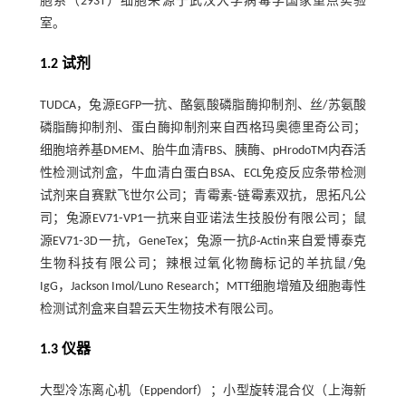
胞系（293T）细胞来源于武汉大学病毒学国家重点实验
室。
1.2 试剂
TUDCA，兔源EGFP一抗、酪氨酸磷脂酶抑制剂、丝/苏氨酸
磷脂酶抑制剂、蛋白酶抑制剂来自西格玛奥德里奇公司；
细胞培养基DMEM、胎牛血清FBS、胰酶、pHrodoTM内吞活
性检测试剂盒，牛血清白蛋白BSA、ECL免疫反应条带检测
试剂来自赛默飞世尔公司；青霉素⁃链霉素双抗，思拓凡公
司；兔源EV71⁃VP1一抗来自亚诺法生技股份有限公司；鼠
源EV71⁃3D一抗，GeneTex；兔源一抗
β⁃
Actin来自爱博泰克
生物科技有限公司；辣根过氧化物酶标记的羊抗鼠/兔
IgG，Jackson Imol/Luno Research；MTT细胞增殖及细胞毒性
检测试剂盒来自碧云天生物技术有限公司。
1.3 仪器
大型冷冻离心机（Eppendorf）；小型旋转混合仪（上海新