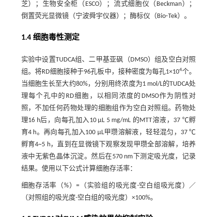
芝）；生物安全柜（ESCO）；流式细胞仪（Beckman）；
倒置荧光显微镜（宁波舜宇仪器）；酶标仪（Bio⁃Tek）。
1.4 细胞毒性测定
实验中设置TUDCA组、二甲基亚砜（DMSO）组及空白对照
4
组。将RD细胞接种于96孔板中，接种密度为每孔1×10
个。
当细胞生长至大约80%，分别用终浓度为1 mol/L的TUDCA处
理每个孔中的RD细胞，以相同浓度的DMSO作为阴性对
照，不加任何药物处理的细胞组作为空白对照组。药物处
理16 h后，向每孔加入10 μL 5 mg/mL 的MTT溶液，37 ℃孵
育4 h。再向每孔加入100 μL甲瓒溶解液，轻轻混匀，37 ℃
孵育4~5 h，直到在显微镜下观察发现甲瓒全部溶解，培养
液中无紫色晶体沉淀。然后在570 nm下测定吸光度，记录
结果。使用以下公式计算细胞存活率：
细胞存活率（%）=（实验组的吸光度-空白组吸光度）／
（对照组的吸光度-空白组的吸光度）×100%。