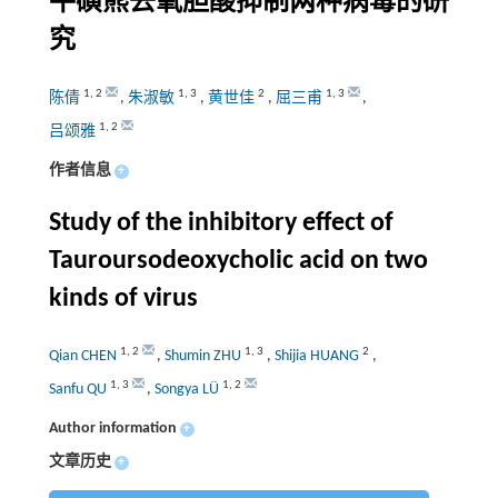
牛磺熊去氧胆酸抑制两种病毒的研
究
1
,
2
1
,
3
2
1
,
3
陈倩
,
朱淑敏
,
黄世佳
,
屈三甫
,
1
,
2
吕颂雅
作者信息
+
Study of the inhibitory effect of
Tauroursodeoxycholic acid on two
kinds of virus
1
,
2
1
,
3
2
Qian CHEN
,
Shumin ZHU
,
Shijia HUANG
,
1
,
3
1
,
2
Sanfu QU
,
Songya LÜ
Author information
+
文章历史
+