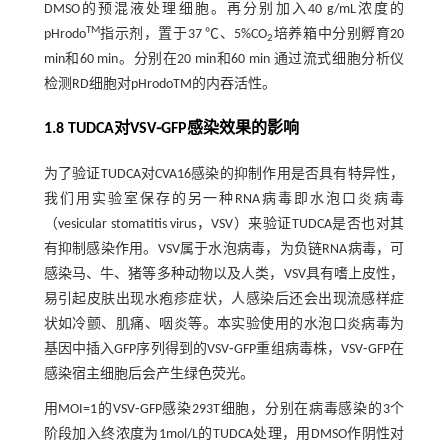
DMSO的预混液处理细胞。再分别加入40 g/mL浓度的
TM
pHrodo
指示剂，置于37 ℃、5%CO
培养箱中分别孵育20
2
min和60 min。分别在20 min和60 min 通过流式细胞分析仪
检测RD细胞对pHrodoTM的内吞活性。
1.8 TUDCA对VSV⁃GFP感染效果的影响
为了验证TUDCA对CVA16感染的抑制作用是否具有特异性，
我们用实验室保存的另一种RNA病毒即水泡口炎病毒
（vesicular stomatitis virus，VSV）来验证TUDCA是否也对其
有抑制感染作用。VSV属于水泡病毒，为负链RNA病毒，可
感染马、牛、猪等多种动物以及人类，VSV具有嗜上皮性，
易引起皮肤出现水疱疹症状，人感染后还会出现流感样症
状如冷颤、肌痛、咽炎等。本实验使用的水泡口炎病毒为
基因中插入GFP序列得到的VSV⁃GFP重组病毒株，VSV⁃GFP在
感染宿主细胞后会产生绿色荧光。
用MOI=1的VSV⁃GFP感染293T细胞，分别在病毒感染的3个
阶段加入终浓度为1mol/L的TUDCA处理，用DMSO作阴性对