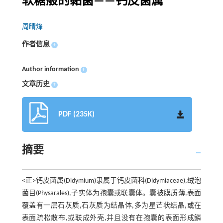
软糖般的黏菌——钙皮菌属
周晴烽
作者信息
+
Author information
+
文章历史
+
PDF (235K)
摘要
<正>钙皮菌属(Didymium)隶属于钙皮菌科(Didymiaceae),绒泡
菌目(Physarales),子实体为孢囊或联囊体。囊被膜质薄,表面
覆盖有一层石灰质,石灰质为结晶体,多为星芒状结晶,或在
表面疏松散布,或联成外壳,并且没有在孢囊的表面形成鳞