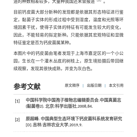
［
2
］
道的种数相差较多，大量种我国还未曾报道
。
目前钙皮菌大部分新种的发现都是依据其形态特征进行鉴
定，黏菌子实体的形成过程中受到湿度，温度和光照等环
境因素干扰，使得子实体的特征有可能发生较大的变化，
因此，不能轻易的拟定新种。只能依据其宏观特征和显微
特征鉴定是否为钙皮菌属某种。
本图片中的钙皮菌由笔者发现于上海市嘉定区的一个小公
园，生长在一个灌木丛底的树枝上，原生境拍摄后带回继
续观察，发现其很快成熟，并变为灰白色。
参考文献
原文顺序
|
出版日期
|
本文引用
中国科学院中国孢子植物志编辑委员会.
中国真菌志
[1]
(黏菌卷2)
. 北京:科学出版社,
2008
,84.
原超峰. 中国典型生态环境下钙皮菌科系统发育研究
[2]
[D].吉林:吉林农业大学,
2019
,9.