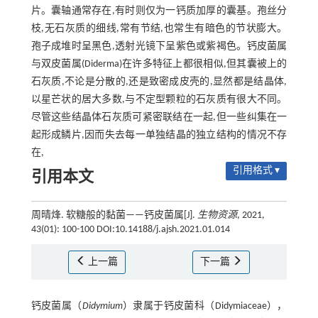
片。囊轴通常存在,有时则仅为一钙质加厚的囊基。孢丝分
枝,无石灰质的细线,常有节结,也常生有暗色的节状膨大。
孢子成堆时呈黑色,透射光镜下呈紫色或紫褐色。钙皮菌属
与双皮菌属(Diderma)在许多特征上都很相似,但其囊被上的
石灰质,不论是分散的,还是致密成皮壳的,显然都是结晶体,
以星芒状的居大多数,与不定型颗粒的石灰质有很大不同。
尽管这些结晶体石灰质可紧密联结在一起,但一些纠集在一
起形成鳞片,因而失去每一单独结晶的独立结构的情况不存
在,
引用格式 ▾
引用本文
周晴烽. 软糖般的黏菌——钙皮菌属[J].
生物资源
, 2021,
43(01): 100-100 DOI:10.14188/j.ajsh.2021.01.014
上一篇
下一篇
钙皮菌属（
Didymium
）隶属于钙皮菌科（Didymiaceae），