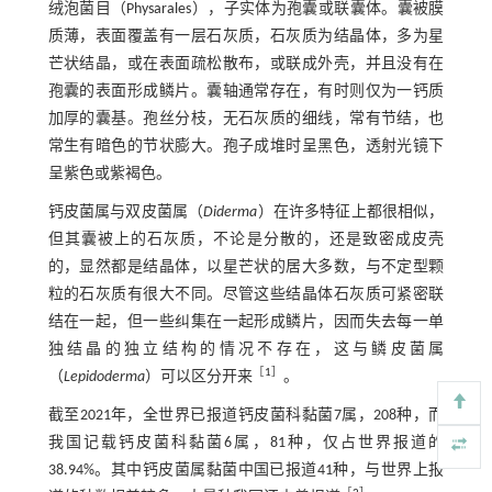
绒泡菌目（Physarales），子实体为孢囊或联囊体。囊被膜
质薄，表面覆盖有一层石灰质，石灰质为结晶体，多为星
芒状结晶，或在表面疏松散布，或联成外壳，并且没有在
孢囊的表面形成鳞片。囊轴通常存在，有时则仅为一钙质
加厚的囊基。孢丝分枝，无石灰质的细线，常有节结，也
常生有暗色的节状膨大。孢子成堆时呈黑色，透射光镜下
呈紫色或紫褐色。
钙皮菌属与双皮菌属（
Diderma
）在许多特征上都很相似，
但其囊被上的石灰质，不论是分散的，还是致密成皮壳
的，显然都是结晶体，以星芒状的居大多数，与不定型颗
粒的石灰质有很大不同。尽管这些结晶体石灰质可紧密联
结在一起，但一些纠集在一起形成鳞片，因而失去每一单
独结晶的独立结构的情况不存在，这与鳞皮菌属
［
1
］
（
Lepidoderma
）可以区分开来
。
截至2021年，全世界已报道钙皮菌科黏菌7属，208种，而
我国记载钙皮菌科黏菌6属，81种，仅占世界报道的
38.94%。其中钙皮菌属黏菌中国已报道41种，与世界上报