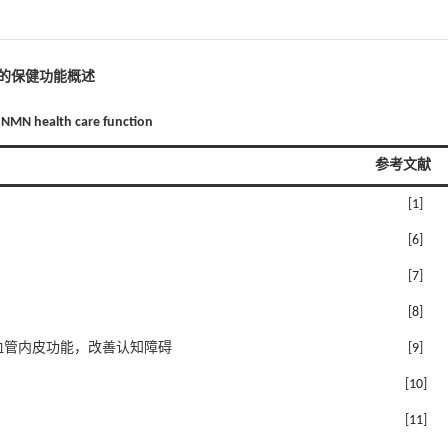
MN的保健功能概述
f NMN health care function
参考文献
[
1
]
[
6
]
[
7
]
[
8
]
血管内皮功能，改善认知障碍
[
9
]
[
10
]
[
11
]