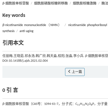
β
⁃烟酰胺单核苷酸
/
烟酰胺磷酸核糖转移酶
/
烟酰胺核糖激酶
/
酶
Key words
β
⁃nicotinamide mononucleotide（NMN）
/
nicotinamide phosphoribo
synthesis
/
anti⁃aging
引用本文
任丽梅,王晓茹,祁永浩,韩广欣,韩天淼,桂阳,张淼,李小兵.
β
⁃烟酰胺单核苷
DOI:10.14188/j.ajsh.2021.02.004
上一篇
0 引 言
β
⁃烟酰胺单核苷酸（CAS号：1094⁃61⁃7，分子式：C
H
N
O
P，分子量：3
11
15
2
8