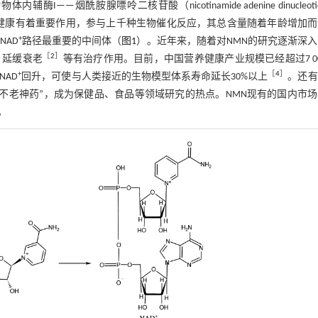
酰胺腺嘌呤二核苷酸（nicotinamide adenine dinucleoti
健康有着重要作用，参与上千种生物催化反应，其总含量随着年龄增加而
+
NAD
路径最重要的中间体（
图1
）。近年来，随着对NMN的研究逐渐深
［
2
］
、延缓衰老
等有治疗作用。目前，中国营养健康产业规模已经超过7 0
+
［
4
］
NAD
回升，可使与人类接近的生物模型体系寿命延长30%以上
。还有
“不老神药”，成为保健品、食品等领域研究的热点。NMN现有的国内市
。