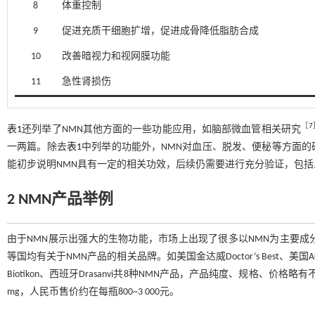
8
体重控制
9
促进充质干细胞扩增，促进成骨降低脂肪合成
10
改善暗视力和视网膜功能
11
急性肾损伤
［
7
表1
还列举了NMN其他方面的一些功能应用，如脑部微血管相关研究
一两篇。除去
表1
中列举的功能外，NMN对血压、脱发、便秘等方面
能初步说明NMN具有一定的相关功效，后续仍需要进行充分验证，包
2 NMN产品举例
由于NMN展示出强大的生物功能，市场上出现了很多以NMN为主要
等国均有关于NMN产品的相关品牌。如美国金达威Doctor’s Best、美国AG
Biotikon、西班牙Drasanvi共8种NMN产品，产品纯度、规格、价
mg，人民币售价约在每瓶800~3 000元。