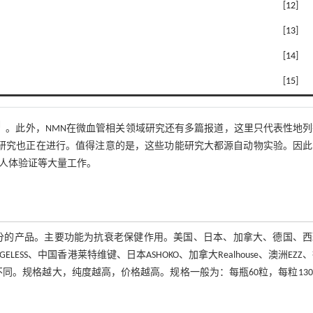
[
12
]
[
13
]
[
14
]
[
15
]
］
。此外，NMN在微血管相关领域研究还有多篇报道，这里只代表性地
的研究也正在进行。值得注意的是，这些功能研究大都源自动物实验。因此
括人体验证等大量工作。
成分的产品。主要功能为抗衰老保健作用。美国、日本、加拿大、德国、西
ELESS、中国香港莱特维键、日本ASHOKO、加拿大Realhouse、澳洲EZZ
格略有不同。规格越大，纯度越高，价格越高。规格一般为：每瓶60粒，每粒130~