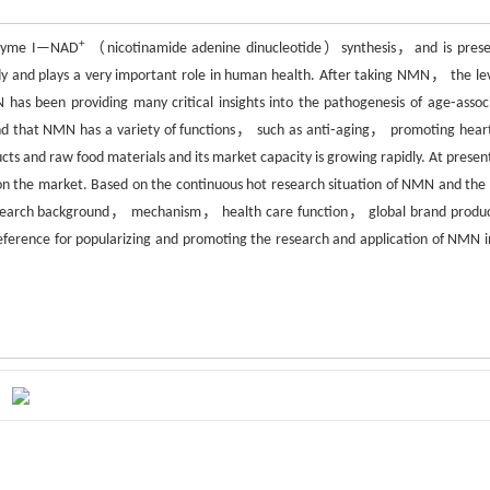
+
nzyme I—NAD
（nicotinamide adenine dinucleotide）synthesis，and is prese
body and plays a very important role in human health. After taking NMN， the lev
has been providing many critical insights into the pathogenesis of age⁃assoc
found that NMN has a variety of functions， such as anti⁃aging， promoting hear
cts and raw food materials and its market capacity is growing rapidly. At prese
n the market. Based on the continuous hot research situation of NMN and the
e research background， mechanism， health care function， global brand prod
eference for popularizing and promoting the research and application of NMN i