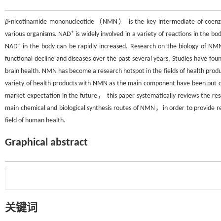
β
⁃nicotinamide mononucleotide（NMN） is the key intermediate of coe
+
various organisms. NAD
is widely involved in a variety of reactions in the 
+
NAD
in the body can be rapidly increased. Research on the biology of NMN 
functional decline and diseases over the past several years. Studies have 
brain health. NMN has become a research hotspot in the fields of health produ
variety of health products with NMN as the main component have been put o
market expectation in the future， this paper systematically reviews th
main chemical and biological synthesis routes of NMN，in order to provide r
field of human health.
Graphical abstract
关键词