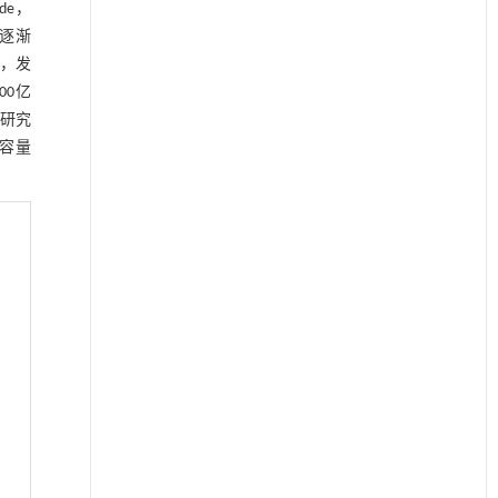
de，
逐渐
入，发
00亿
研究
场容量