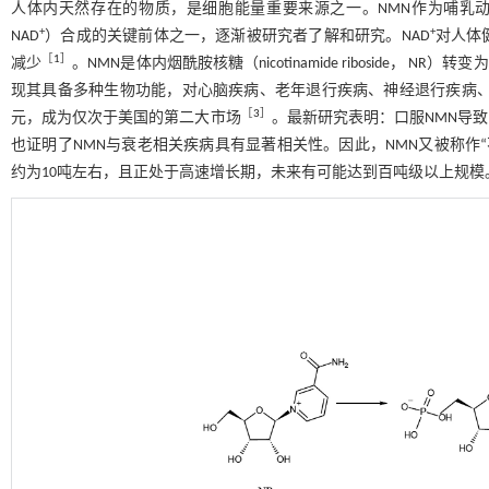
人体内天然存在的物质，是细胞能量重要来源之一。NMN作为哺乳动物体内辅酶I——烟
+
+
NAD
）合成的关键前体之一，逐渐被研究者了解和研究。NAD
对人体
［
1
］
减少
。NMN是体内烟酰胺核糖（nicotinamide riboside， NR）转变为
现其具备多种生物功能，对心脑疾病、老年退行疾病、神经退行疾病
［
3
］
元，成为仅次于美国的第二大市场
。最新研究表明：口服NMN导致
也证明了NMN与衰老相关疾病具有显著相关性。因此，NMN又被称作
约为10吨左右，且正处于高速增长期，未来有可能达到百吨级以上规模