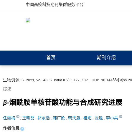
中国高校科技期刊集群服务平台
首页
期刊介绍
生物资源
››
2021, Vol. 43
››
Issue (02)
: 127 -132.
DOI:
10.14188/j.ajsh.2
综述
β
⁃烟酰胺单核苷酸功能与合成研究进展
任丽梅
,
王晓茹
,
祁永浩
,
韩广欣
,
韩天淼
,
桂阳
,
张淼
,
李小兵
作者信息
+