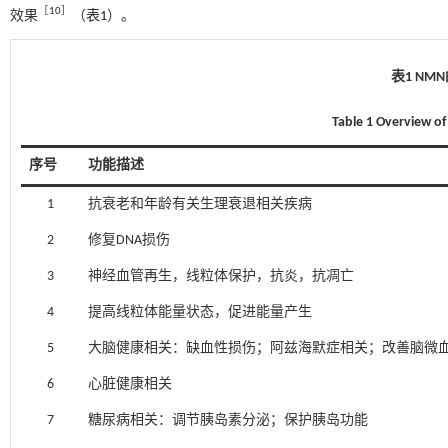
［
10
］
效果
（
表1
）。
表1 N
Table 1 Overview o
序号
功能描述
1
抗衰老和年龄有关生理衰退相关疾病
2
修复DNA损伤
3
神经血管再生，线粒体保护，抗炎，抗凋亡
4
提高线粒体能量状态，促进能量产生
5
大脑健康相关：缺血性损伤；阿兹海默症相关；改善脑微
6
心脏健康相关
7
糖尿病相关：调节胰岛素分泌；保护胰岛功能