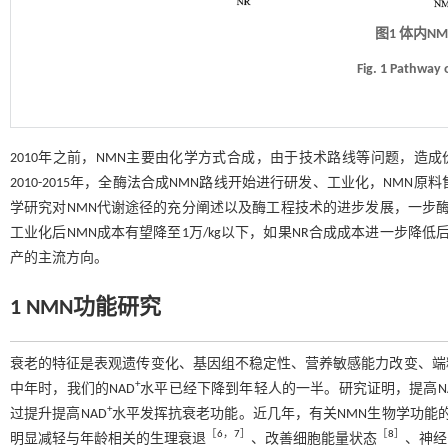
图1 体内N
Fig. 1 Pathway
2010年之前，NMN主要由化学方式合成，由于技术路线等问题，造
2010-2015年，全酶法合成NMN路线开始进行研发、工业化，NMN原料
学研究对NMN代谢途径的充分阐述以及酶工程技术的进步发展，一步酶
工业化后NMN成本有望降至1万/kg以下，如果NR合成成本进一步降低
产的主流方向。
1 NMN功能研究
衰老的特征是表观遗传变化、基因组不稳定性、营养敏感能力改变、端
+
中年时，我们的NAD
水平已经下降到年轻人的一半。研究证明，提高N
+
过提升提高NAD
水平发挥抗衰老功能。近几年，有关NMN生物学功能
［
6
，
7
］
［
8
］
明显减轻与年龄相关的生理衰退
、改善细胞能量状态
、神经