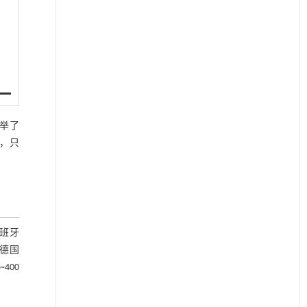
列举了
，只
班牙
、德国
400