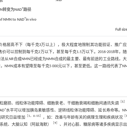
+
MN转变为NAD
路径
+
 of NMN to NAD
in vivo
Full siz
成价格居高不下（每千克3万以上），极大程度地限制其功能验证、推广
售价可以控制到每千克2万以下，甚至每千克1.5万以下。2016-2018年，
法从NR合成NMN已经成为NMN合成的最主要、最有前途的工业路线，
后，NMN成本有望降至每千克5 000元以下，甚至更低。这一路线代表了N
［
5
］
粒磨损、线粒体功能障碍、细胞衰老、干细胞衰竭和细胞间通讯失调
+
AD
水平可以增加胰岛素敏感性、逆转线粒体功能障碍、延长寿命等。N
［
1
，
6
~
15
］
［
的研究日益增加
，如：改善与年龄有关的病理生理和疾病状况
［
9
］
系统、大脑认知（阿兹海默）
、并对心脏、糖尿病等诸多疾病显示出