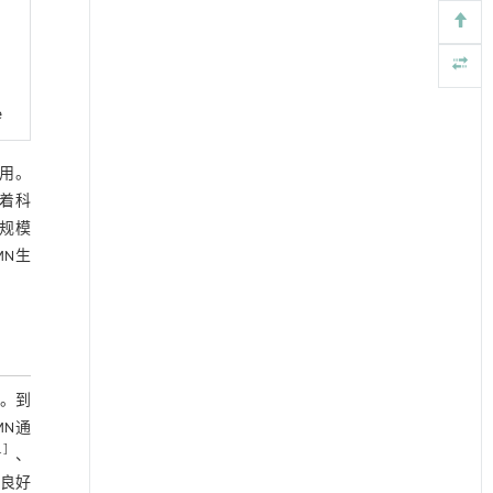
e
应用。
随着科
大规模
MN生
。到
MN通
1
］
、
良好