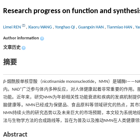
Research progress on function and synthesi
Limei REN
,
Xiaoru WANG
,
Yonghao QI
,
Guangxin HAN
,
Tianmiao HAN
,
Ya
Author information
+
文章历史
+
摘要
β
⁃烟酰胺单核苷酸（nicotinamide mononucleotide，NMN）是辅酶I——N
+
内。NAD
广泛参与体内多种反应，对人体健康起着非常重要的作用。服
功能。近年来，研究NMN为年龄相关性功能衰退和疾病的发病机制提
脑健康等。NMN已经成为保健品、食品原料等领域研究的热点，其市
NMN持续火热的研究态势以及未来巨大的市场预期，本文较为系统地
法与生物学方法的合成路线等，旨在为普及以及推动NMN在人类健康
Abstract