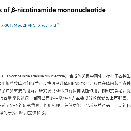
s of
β
⁃nicotinamide mononucleotide
ng GUI
,
Miao ZHANG
,
Xiaobing LI
+
AD
（nicotinamide adenine dinucleotide）合成的关键中间体，存在于各
+
用烟酰胺单核苷酸后可以快速提升体内NAD
水平，从而在体内起到多种
供了许多重要的见解。研究发现NMN具有多种功能作用，例如抗衰老，促
场容量增长迅速，目前已有多种以NMN为主要成分的保健品上市销售。
综述了NMN的研究背景、作用机理、保健功能、全球品牌产品、主要的化
领域的研究和应用提供参考。