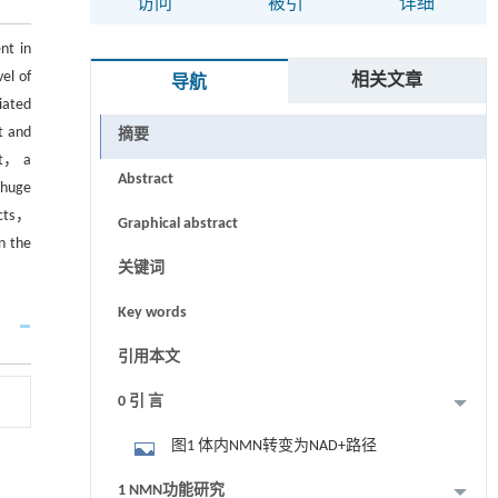
访问
被引
详细
nt in
el of
相关文章
导航
iated
t and
摘要
nt， a
Abstract
 huge
ucts，
Graphical abstract
n the
关键词
Key words
引用本文
0 引 言
图1 体内NMN转变为NAD+路径
1 NMN功能研究