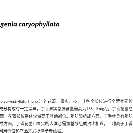
genia caryophyllata
a caryophyllata
Thunb.）的花蕾、果实、枝、叶各个部位进行全营养素
成有一定差异，丁香果实总糖含量最高为168.12 mg/g，丁香花蕾
元素方面，花蕾部位整体含量高于其他部位。脂肪酸组成方面，丁香叶具有脂
酸组成方面，丁香花蕾和果实的人体必需氨基酸组成占比相近，且均高于丁
利用价值和产品开发提供参考依据。