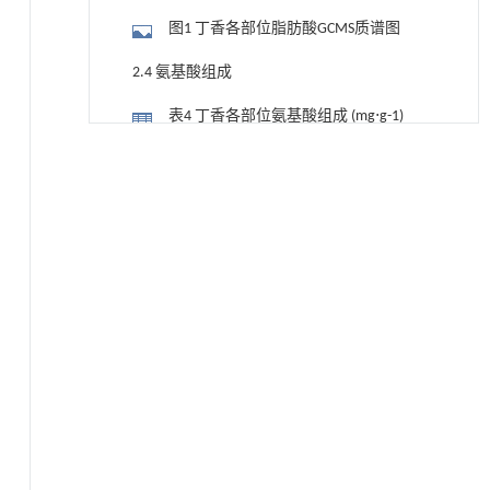
图1 丁香各部位脂肪酸GCMS质谱图
2.4 氨基酸组成
表4 丁香各部位氨基酸组成 (mg⋅g-1)
基于均相催化剂的两段式水热液化实现丙烯腈-
[1]
表5 丁香各部位与常见食物中必需氨基
丁二烯-苯乙烯共聚物的分步脱氮与液化
酸的EAA值
Engineering
. 2026, Vol.58(3): 1-303
3 讨 论
https://doi.org/10.1016/j.eng.2025.12.037
参考文献
利用纳米结构增强水产养殖安全性——危害物
[2]
基金资助
检测与去除
Engineering
. 2026, Vol.58(3): 1-303
https://doi.org/10.1016/j.eng.2025.07.044
基于机器学习揭示二氢杨梅素抑制TGF-β/ALK5
[3]
信号通路治疗肺纤维化的新机制
Engineering
. 2026, Vol.58(3): 1-303
https://doi.org/10.1016/j.eng.2025.10.017