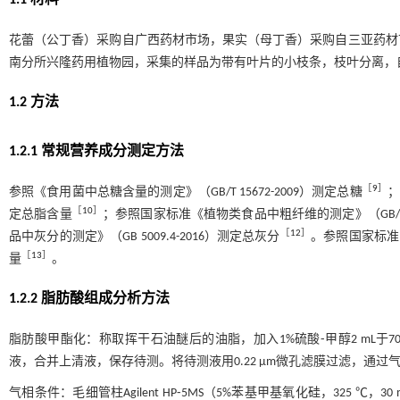
花蕾（公丁香）采购自广西药材市场，果实（母丁香）采购自三亚药材市
南分所兴隆药用植物园，采集的样品为带有叶片的小枝条，枝叶分离，
1.2 方法
1.2.1 常规营养成分测定方法
［
9
］
参照《食用菌中总糖含量的测定》（GB/T 15672-2009）测定总糖
；
［
10
］
定总脂含量
；参照国家标准《植物类食品中粗纤维的测定》（GB/T50
［
12
］
品中灰分的测定》（GB 5009.4-2016）测定总灰分
。参照国家标准《
［
13
］
量
。
1.2.2 脂肪酸组成分析方法
脂肪酸甲酯化：称取挥干石油醚后的油脂，加入1%硫酸⁃甲醇2 mL于7
液，合并上清液，保存待测。将待测液用0.22 μm微孔滤膜过滤，通过
气相条件：毛细管柱Agilent HP⁃5MS（5%苯基甲基氧化硅，325 ℃，30 m