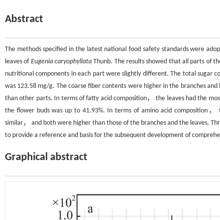
Abstract
The methods specified in the latest national food safety standards were ado
leaves of
Eugenia caryophyllata
Thunb. The results showed that all parts of t
nutritional components in each part were slightly different. The total sugar 
was 123.58 mg/g. The coarse fiber contents were higher in the branches and 
than other parts. In terms of fatty acid composition， the leaves had the most
the flower buds was up to 41.93%. In terms of amino acid composition， th
similar， and both were higher than those of the branches and the leaves. Throu
to provide a reference and basis for the subsequent development of comprehens
Graphical abstract