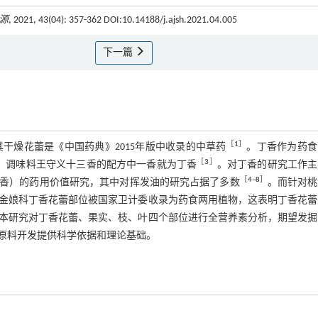
源
, 2021, 43(04): 357-362 DOI:10.14188/j.ajsh.2021.04.005
下一篇
［
1
］
植物，其干燥花蕾是《中国药典》2015年版中收录的中草药
。丁香作为药食
［
3
］
。调味料王守义十三香的配方中一香就为丁香
。对丁香的研究工作主
［
4
~
8
］
香）的药用价值研究，其中对挥发油的研究占据了多数
。而针对桃
金娘科丁香花蕾部位被国家卫计委收录为药食两用植物，这表明丁香花蕾
本研究对丁香花蕾、果实、枝、叶四个部位进行全营养素分析，期望发掘
原料开发提供科学依据和理论基础。