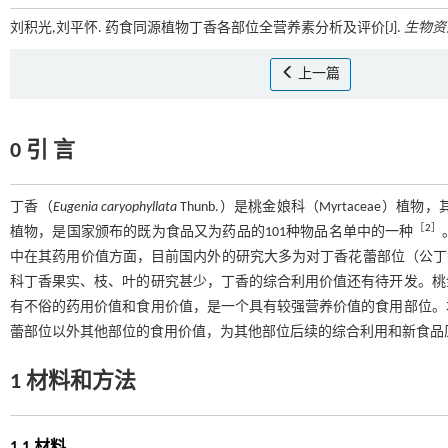
刘积光,刘平怀. 药食同源植物丁香各部位全营养素分析及评价[J].
生物资
上一篇
0 引 言
丁香（
Eugenia caryophyllata
Thunb.）是桃金娘科（Myrtaceae）
［
2
］
植物，是国家颁布的既为食品又为药品的101种物品名单中的一种
中在其药用价值方面，目前国内外的研究大多为对丁香花蕾部位（公丁
科丁香果实、枝、叶的研究甚少，丁香的综合利用价值还有待开发。桃
有不俗的药用价值和食用价值，是一个具有较强营养价值的食用部位。
蕾部位以外其他部位的食用价值，为其他部位后续的综合利用和新食品
1 材料和方法
1.1 材料