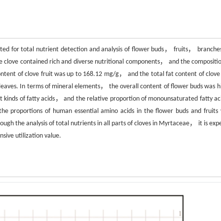
pted for total nutrient detection and analysis of flower buds， fruits， branche
he clove contained rich and diverse nutritional components， and the compositio
content of clove fruit was up to 168.12 mg/g， and the total fat content of clove
leaves. In terms of mineral elements， the overall content of flower buds was h
 kinds of fatty acids， and the relative proportion of monounsaturated fatty aci
e proportions of human essential amino acids in the flower buds and fruits
gh the analysis of total nutrients in all parts of cloves in Myrtaceae， it is exp
ive utilization value.