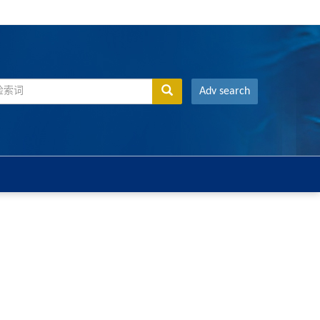
Adv search