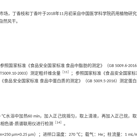
场，丁香枝和丁香叶于2018年11月初采自中国医学科学院药用植物研
自然风干。
参照国家标准《食品安全国家标准 食品中脂肪的测定》（GB 5009.6-201
［
11
］
09.10-2003）测定粗纤维含量
；参照国家标准《食品安全国家标
食品安全国家标准 食品中蛋白质的测定》（GB 5009.5-2016）测定蛋
0 ℃水浴中加热60 min，加入正己烷摇匀，取上清液，再加入正己烷，
［
14
］
气相色谱⁃质谱联用仪进行检测
。
×250 μm×0.25 μm）；进样口温度：270 ℃；载气：He；柱流量：1 mL/m