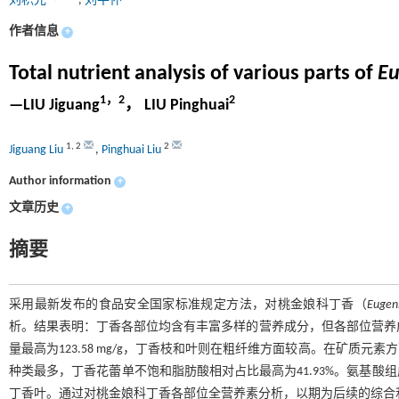
刘积光
,
刘平怀
作者信息
+
Total nutrient analysis of various parts of
Eu
1，2
2
—LIU Jiguang
， LIU Pinghuai
1
,
2
2
Jiguang Liu
,
Pinghuai Liu
Author information
+
文章历史
+
摘要
采用最新发布的食品安全国家标准规定方法，对桃金娘科丁香（
Eugeni
析。结果表明：丁香各部位均含有丰富多样的营养成分，但各部位营养成分构
量最高为123.58 mg/g，丁香枝和叶则在粗纤维方面较高。在矿质
种类最多，丁香花蕾单不饱和脂肪酸相对占比最高为41.93%。氨基
丁香叶。通过对桃金娘科丁香各部位全营养素分析，以期为后续的综合