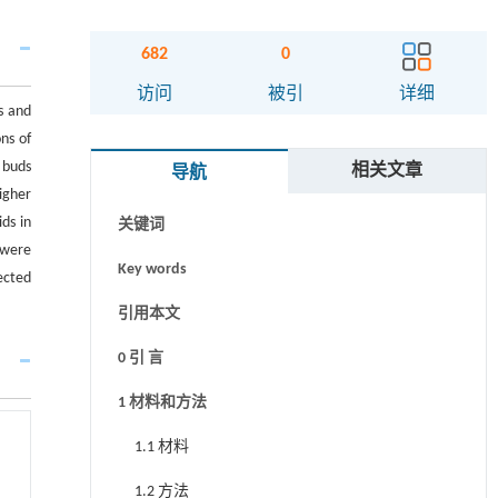
682
0
摘要
访问
被引
详细
s and
Abstract
ns of
 buds
相关文章
导航
Graphical abstract
igher
ds in
关键词
 were
Key words
ected
引用本文
0 引 言
1 材料和方法
1.1 材料
1.2 方法