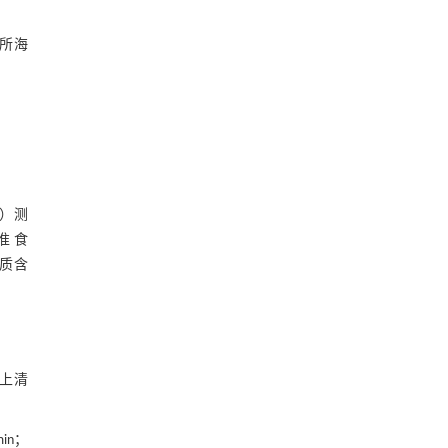
究所海
6）测
准 食
白质含
取上清
in；