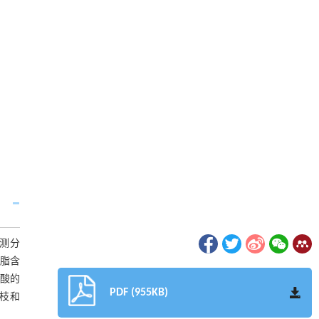
检测分
总脂含
肪酸的
PDF (955KB)
香枝和