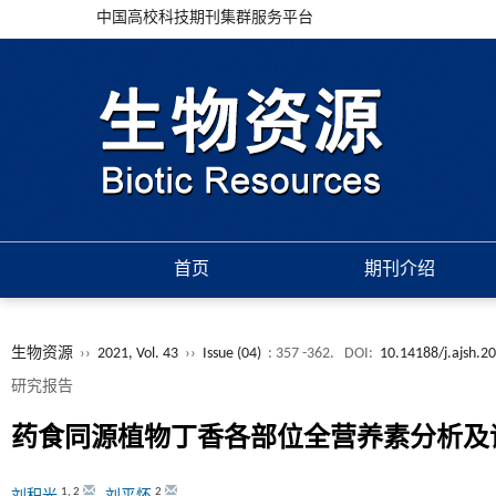
中国高校科技期刊集群服务平台
首页
期刊介绍
生物资源
››
2021, Vol. 43
››
Issue (04)
: 357 -362.
DOI:
10.14188/j.ajsh.2
研究报告
药食同源植物丁香各部位全营养素分析及
1
,
2
2