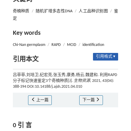
奇楠种质
/
随机扩增多态性DNA
/
人工品种识别图
/
鉴
定
Key words
Chi⁃Nan germplasm
/
RAPD
/
MCID
/
identification
引用格式 ▾
引用本文
吕菲菲,刘培卫,纪宏亮,张玉秀,康勇,杨云,魏建和. 利用RAPD
分子标记快速鉴定3个奇楠种质[J].
生物资源
, 2021, 43(04):
388-394 DOI:10.14188/j.ajsh.2021.04.010
上一篇
下一篇
0 引 言