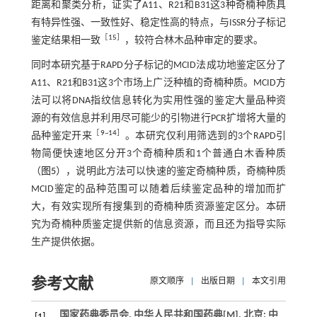
距离和聚类分析，证实了A11、R21和B31这3种奇楠种质具
有特异性强、一致性好、稳定性高的特点，与ISSR分子标记
［
15
］
鉴定结果相一致
，较符合林木品种审定的要求。
同时本研究基于RAPD分子标记的MCID法成功地鉴定区分了
A11、R21和B31这3个市场上广泛种植的奇楠种质。MCID方
法可以将DNA指纹信息转化为实用性强的鉴定大量品种资
源的有效信息并利用尽可能少的引物进行PCR扩增将大量的
［
9
~
14
］
品种鉴定开来
。本研究仅利用筛选到的3个RAPD引
物简便快速地区分开3个奇楠种质和1个普通白木香种质
（
图5
），说明此方法可以快速的鉴定奇楠种质，奇楠种质
MCID鉴定的品种范围可以随着后续鉴定品种的增加而扩
大，有效实现所有搜集到的奇楠种质资源鉴定区分。本研
究为奇楠种质鉴定提供新的信息资源，而且还为指导实际
生产提供依据。
参考文献
原文顺序
|
出版日期
|
本文引用
国家药典委员会.
中华人民共和国药典
[M]. 北京: 中