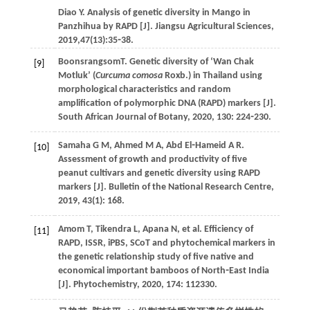
Diao
Y
. Analysis of genetic diversity in Mango in
Panzhihua by RAPD [J].
Jiangsu Agricultural Sciences
,
2019
,
47
(13):35⁃38.
BoonsrangsomT. Genetic diversity of ‘Wan Chak
[9]
Motluk’ (
Curcuma comosa
Roxb.) in Thailand using
morphological characteristics and random
amplification of polymorphic DNA (RAPD) markers [J].
South African Journal of Botany
,
2020
,
130
: 224⁃230.
Samaha
G M
,
Ahmed
M A
,
Abd El⁃Hameid
A R
.
[10]
Assessment of growth and productivity of five
peanut cultivars and genetic diversity using RAPD
markers [J].
Bulletin of the National Research Centre
,
2019
,
43
(1): 168.
Amom
T
,
Tikendra
L
,
Apana
N
,
et al
. Efficiency of
[11]
RAPD, ISSR, iPBS, SCoT and phytochemical markers in
the genetic relationship study of five native and
economical important bamboos of North⁃East India
[J].
Phytochemistry
,
2020
,
174
: 112330.