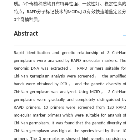
质。3个奇楠种质均具有特异性强、一致性好、稳定性高的
特点，RAPD分子标记技术的MCID可以有效快速地鉴定区分
3个奇楠种质。
Abstract
Rapid identification and genetic relationship of 3 Chi⁃Nan
germplasms were analyzed by RAPD molecular markers. The
genomic DNA was extracted， RAPD primers suitable for
Chi⁃Nan germplasm analysis were screened， the amplified
bands were obtained by PCR， and the genetic diversity of
Chi⁃Nan germplasm was analyzed
.
Using MCID， 3 Chi⁃Nan
germplasms were gradually and completely distinguished by
RAPD primers. 10 primers were screened from 120 RAPD
molecular marker primers which were suitable for analysis of
Chi⁃Nan germplasm. It was found that the genetic diversity of
Chi⁃Nan germplasm was high at the species level by these 10
primers. The 3 germplasms showed high genetic consistency