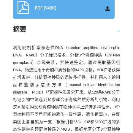
PDF (941K)
摘要
利用随机扩增多态性DNA（random amplified polymorphic
DNA， RAPD）分子标记技术，分析3个奇楠种质（Chi⁃Nan
germplasm）亲缘关系，并快速鉴定。通过提取基因组
DNA，筛选适用于奇楠种质分析的RAPD引物，PCR扩增获得
扩增条带，分析奇楠种质的遗传多样性，并利用人工绘制
品种鉴别示意图方法（manual cultivar identification
diagram， MCID）将奇楠种质区分开来。从120条RAPD分子
标记引物中筛选到10条适合于奇楠种质分析的引物，利用
这10条引物发现奇楠种质在物种水平上遗传多样性高，3个
奇楠种质不同居群间的遗传一致性高、遗传距离小，在聚
类图上各自聚为一支；根据引物S63、S18和S100扩增的多
态性谱带构建奇楠种质的MCID，很好地区分了3个奇楠种