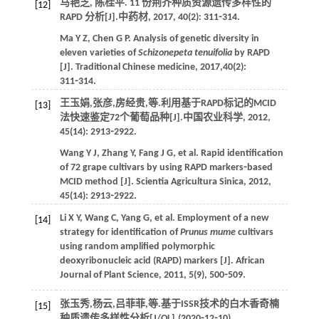
马艳芝, 陈桂平. 11 份荆芥种质资源遗传多样性的
[12]
RAPD 分析[J].
中药材
,
2017
,
40
(2): 311⁃314.
Ma
Y Z
,
Chen
G P
. Analysis of genetic diversity in
eleven varieties of
Schizonepeta tenuifolia
by RAPD
[J].
Traditional Chinese medicine
,
2017
,
40
(2):
311⁃314.
王玉娟,张彦,房经贵,
等
.利用基于RAPD标记的MCID
[13]
法快速鉴定72个葡萄品种[J].
中国农业科学
,
2012
,
45
(14): 2913⁃2922.
Wang
Y J
,
Zhang
Y
,
Fang
J G
,
et al
. Rapid identification
of 72 grape cultivars by using RAPD markers⁃based
MCID method [J].
Scientia Agricultura Sinica
,
2012
,
45
(14): 2913⁃2922.
Li
X Y
,
Wang
C
,
Yang
G
,
et al
. Employment of a new
[14]
strategy for identification of
Prunus mume
cultivars
using random amplified polymorphic
deoxyribonucleic acid (RAPD) markers [J].
African
Journal of Plant Science
,
2011
,
5
(9), 500⁃509.
张玉秀,杨云,吕菲菲,
等
.基于ISSR技术的白木香奇楠
[15]
种质遗传多样性分析[J/OL].(2020⁃12⁃10)