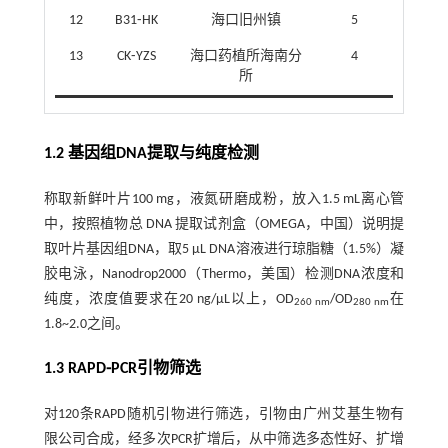
12
B31⁃HK
海口旧州镇
5
13
CK⁃YZS
海口药植所海南分
4
所
1.2 基因组DNA提取与纯度检测
称取新鲜叶片100 mg，液氮研磨成粉，放入1.5 mL离心管
中，按照植物总 DNA 提取试剂盒（OMEGA，中国）说明提
取叶片基因组DNA，取5 μL DNA溶液进行琼脂糖（1.5%）凝
胶电泳，Nanodrop2000（Thermo，美国）检测DNA浓度和
纯度，浓度值要求在20 ng/μL以上，OD
/OD
在
260 nm
280 nm
1.8~2.0之间。
1.3 RAPD⁃PCR引物筛选
对120条RAPD随机引物进行筛选，引物由广州艾基生物有
限公司合成，经多次PCR扩增后，从中筛选多态性好、扩增