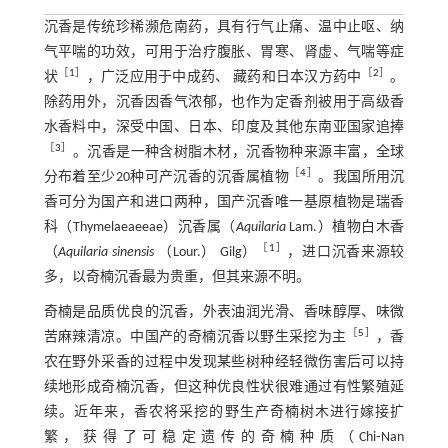
沉香是传统珍稀濒危南药，具有行气止痛、温中止呕、纳
气平喘的功效，可用于治疗腹胀、胃寒、肾虚、气喘等症
［
1
］
［
2
］
状
，广泛应用于中成药、 藏药和日本汉方药中
。
除药用外，沉香因香气浓郁，也作为定香剂被用于高级香
水香料中，深受中国、日本、印度及其他东南亚国家追捧
［
3
］
。沉香是一种含树脂木材，沉香物种来源丰富，全球
［
4
］
分布着至少20种可产沉香的沉香属植物
。我国所用沉
香可分为国产和进口两种，国产沉香唯一基原植物是瑞香
科（Thymelaeaeeae）沉香属（
Aquilaria
Lam.）植物白木香
［
1
］
（
Aquilaria sinensis
（Lour.） Gilg）
，进口沉香来源较
多，以奇楠沉香最为贵重，但其来源不明。
奇楠是品质优良的沉香，外表油润光滑、香味醇厚、味微
［
5
］
苦麻辣清凉。中国产的奇楠沉香以野生采挖为主
，香
农在野外采香的过程中发现某些树种经轻微伤害后可以持
续地形成奇楠沉香，但这种优良性状很难通过有性繁殖延
续。近年来，香农将采挖的野生产奇楠树木进行嫁接扩
繁，获得了可稳定遗传的奇楠种质（Chi⁃Nan