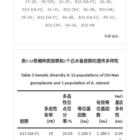
17~20， CK⁃YZS； 21~25， R21⁃DA⁃F1； 26~30，
R21⁃DA⁃F2； 31~35， R21⁃CM； 36~38， R21⁃HK；
39~43， B31⁃DA⁃F1； 44~48， B31⁃DA⁃F2； 49~53，
B31⁃CM； 54~56， B31⁃HK
Full size
表3 12奇楠种质居群和1个白木香居群的遗传多样性
Table 3 Genetic diversity in 12 populations of Chi⁃Nan
germplasms and 1 population of
A. sinensis
多态
Nei’s
性位
有效等
基因
多态性
点百
等位基
位基因
多样
条带
分
因数
数
性
Shan
居群
（PB）
率/%
（
Na
）
（
Ne
）
(
He
)
指数(
A11⁃DA⁃F1
19
24.05
1.240 5
1.180 5
0.099
0.1