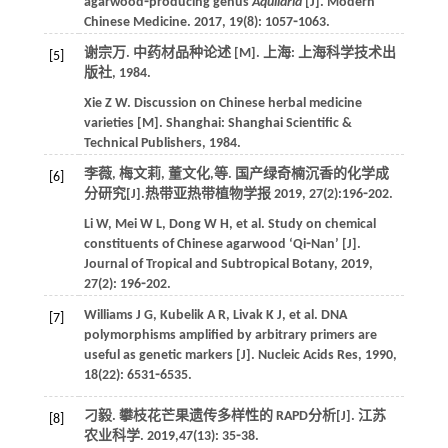
agarwood⁃producing genus
Aquilaria
[J].
Modern
Chinese Medicine
.
2017
,
19
(8): 1057⁃1063.
谢宗万.
中药材品种论述
[M]. 上海: 上海科学技术出
[5]
版社,
1984
.
Xie
Z W
.
Discussion on Chinese herbal medicine
varieties
[M]. Shanghai: Shanghai Scientific &
Technical Publishers,
1984
.
李薇, 梅文莉, 董文化,
等
. 国产绿奇楠沉香的化学成
[6]
分研究[J].
热带亚热带植物学报
2019
,
27
(2):196⁃202.
Li
W
,
Mei
W L
,
Dong
W H
,
et al
. Study on chemical
constituents of Chinese agarwood ‘Qi⁃Nan’ [J].
Journal of Tropical and Subtropical Botany
,
2019
,
27
(2): 196⁃202.
Williams
J G
,
Kubelik
A R
,
Livak
K J
,
et al
. DNA
[7]
polymorphisms amplified by arbitrary primers are
useful as genetic markers [J].
Nucleic Acids Res
,
1990
,
18
(22): 6531⁃6535.
刁毅. 攀枝花芒果遗传多样性的 RAPD分析[J].
江苏
[8]
农业科学
.
2019
,
47
(13): 35⁃38.