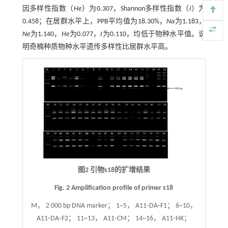
因多样性指数（
He
）为0.307，Shannon多样性指数（
I
）为
0.458；在居群水平上，PPB平均值为18.30%，
Na
为1.183，
Ne
为1.140，
He
为0.077，
I
为0.110，均低于物种水平值。说
明奇楠种质物种水平遗传多样性比居群水平高。
图2 引物s18的扩增结果
Fig. 2 Amplification profile of primer s18
M， 2 000 bp DNA marker； 1~5， A11⁃DA⁃F1； 6~10，
A11⁃DA⁃F2； 11~13， A11⁃CM； 14~16， A11⁃HK；