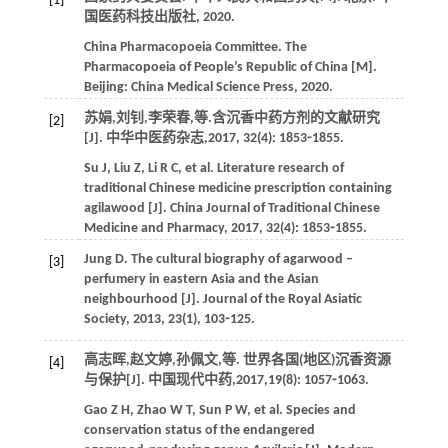
[1]
国医药科技出版社,
2020
.
China Pharmacopoeia Committee.
The
Pharmacopoeia of People’s Republic of China
[M].
Beijing: China Medical Science Press,
2020
.
苏娟,刘钊,李荣春,
等
.含沉香中药方剂的文献研究
[2]
[J].
中华中医药杂志
,
2017
,
32
(4): 1853⁃1855.
Su
J
,
Liu
Z
,
Li
R C
,
et al
. Literature research of
traditional Chinese medicine prescription containing
agilawood [J].
China Journal of Traditional Chinese
Medicine and Pharmacy
,
2017
,
32
(4): 1853⁃1855.
Jung
D
. The cultural biography of agarwood –
[3]
perfumery in eastern Asia and the Asian
neighbourhood [J].
Journal of the Royal Asiatic
Society
,
2013
,
23
(1), 103⁃125.
高志晖,赵文婷,孙佩文,
等
. 世界各国(地区)沉香资源
[4]
与保护[J].
中国现代中药
,
2017
,
19
(8): 1057⁃1063.
Gao
Z H
,
Zhao
W T
,
Sun
P W
,
et al
. Species and
conservation status of the endangered