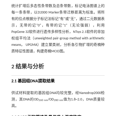
统计扩增后多态性条带数及总条带数，标记电泳图谱上的
每一条条带，以D2000 Marker条带迁移距离为标准。将所
有的位点根据分子标记法标记“有”或“无”，通过二元数据表
示，无带的记“0”，有带的记“1”（无论强弱），利用
PopGene 32软件进行遗传多样性分析，NTsys 2.1软件的非加
权组平均法（unweighted pair⁃group method with arithmetic
means， UPGMA）建立聚类树，分析各引物扩增的奇楠种
质特征性图谱，构建奇楠MCID图。
2 结果与分析
2.1 基因组DNA提取结果
供试材料提取的基因组DNA均较完整，经Nanodrop2000检
测，其DNA的OD
/OD
值为1.8~2.0，DNA质量较
260 nm
280 nm
高。