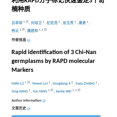
利用RAPD分子标记快速鉴定3个奇
楠种质
1
1
2
1
1
吕菲菲
,
刘培卫
,
纪宏亮
,
张玉秀
,
康勇
,
1
1
,
2
杨云
,
魏建和
作者信息
+
Rapid identification of 3 Chi⁃Nan
germplasms by RAPD molecular
Markers
1
1
2
1
Feifei LÜ
,
Peiwei LIU
,
Hongliang JI
,
Yuxiu ZHANG
,
1
1
1
,
2
Yong KANG
,
Yun YANG
,
Jianhe WEI
Author information
+
文章历史
+