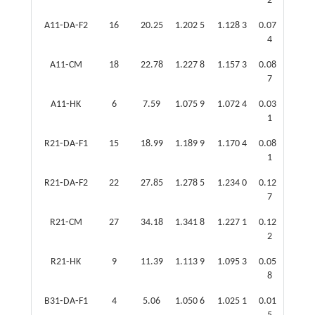
2
A11⁃DA⁃F2
16
20.25
1.202 5
1.128 3
0.074
0.1
4
A11⁃CM
18
22.78
1.227 8
1.157 3
0.089
0.1
7
A11⁃HK
6
7.59
1.075 9
1.072 4
0.037
0.0
1
R21⁃DA⁃F1
15
18.99
1.189 9
1.170 4
0.089
0.1
1
R21⁃DA⁃F2
22
27.85
1.278 5
1.234 0
0.123
0.1
7
R21⁃CM
27
34.18
1.341 8
1.227 1
0.127
0.1
2
R21⁃HK
9
11.39
1.113 9
1.095 3
0.050
0.0
8
B31⁃DA⁃F1
4
5.06
1.050 6
1.025 1
0.015
0.0