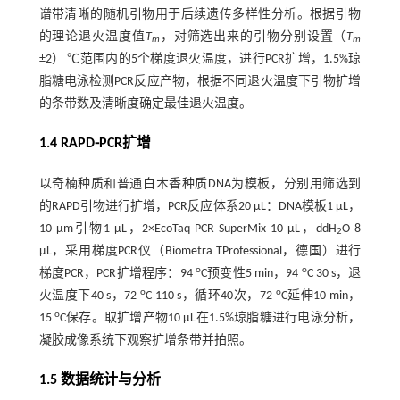
谱带清晰的随机引物用于后续遗传多样性分析。根据引物
的理论退火温度值
T
，对筛选出来的引物分别设置（
T
m
m
±2） ℃范围内的5个梯度退火温度，进行PCR扩增，1.5%琼
脂糖电泳检测PCR反应产物，根据不同退火温度下引物扩增
的条带数及清晰度确定最佳退火温度。
1.4 RAPD⁃PCR扩增
以奇楠种质和普通白木香种质DNA为模板，分别用筛选到
的RAPD引物进行扩增，PCR反应体系20 μL：DNA模板1 μL，
10 μm引物1 μL，2×EcoTaq PCR SuperMix 10 μL，ddH
O 8
2
μL，采用梯度PCR仪（Biometra TProfessional，德国）进行
o
o
梯度PCR，PCR扩增程序：94
C预变性5 min，94
C 30 s，退
o
o
火温度下40 s，72
C 110 s，循环40次，72
C延伸10 min，
o
15
C保存。取扩增产物10 µL在1.5%琼脂糖进行电泳分析，
凝胶成像系统下观察扩增条带并拍照。
1.5 数据统计与分析