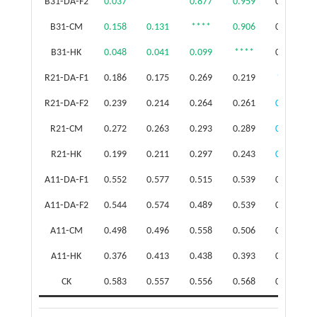
B31⁃DA⁃F2
0.037
****
0.877
0.959
0.840
B31⁃CM
0.158
0.131
****
0.906
0.764
B31⁃HK
0.048
0.041
0.099
****
0.803
R21⁃DA⁃F1
0.186
0.175
0.269
0.219
****
R21⁃DA⁃F2
0.239
0.214
0.264
0.261
0.091
R21⁃CM
0.272
0.263
0.293
0.289
0.118
R21⁃HK
0.199
0.211
0.297
0.243
0.081
A11⁃DA⁃F1
0.552
0.577
0.515
0.539
0.397
A11⁃DA⁃F2
0.544
0.574
0.489
0.539
0.395
A11⁃CM
0.498
0.496
0.558
0.506
0.363
A11⁃HK
0.376
0.413
0.438
0.393
0.355
CK
0.583
0.557
0.556
0.568
0.440