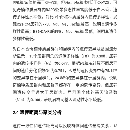
PPB和
Na
值略高于CK⁃YZS，但
Ne
、
He
和
I
均低于CK⁃YZS，可
见奇楠种质居群内RAPD条带多态性丰富度低于白木香，遗
传多样性水平低。对比3个奇楠种质居群内遗传多样性，发
现R21⁃CM居群的PPB、
Na
、
Ne
、
He
和
I
最高，说明其遗传多
样性最高；B31⁃DA⁃F1的PPB、
Na
、
He
和
I
最低，说明其遗传
多样性最低。
对白木香奇楠种质居群间和居群内的遗传变异及基因流分
析显示，13个居群间总的遗传多样性（
H
t）为0.308，居群
内的遗传多样性（
H
s）为0.077，根据
H
t和
H
s计算不同居群
间的遗传分化系数
G
st为0.751，即总的遗传变异中有75.14%
的变异存在于居群间，24.86%的变异存在于居群内，说明
奇楠种质居群内和居群间都存在一定的遗传变异，但居群
间遗传变异远大于居群内。居群间个体的基因流系数
（
N
m）为0.166，表明居群间基因流动性水平较低。
2.4 遗传距离与聚类分析
遗传一致性和遗传距离可以反映群体间遗传亲缘关系，13