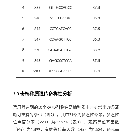
4
S39
GTTGCCAGCC
37.8
5
S40
ACTTCGCCAC
36.8
6
S43
CCTGATCACC
37.8
7
S49
CCAAGCTTCC
36.8
8
S50
GGAAGCTTGG
33.9
9
S63
GAGCCCTCCA
37.8
10
S100
AAGCGGCCTC
35.4
2.3 奇楠种质遗传多样性分析
运用筛选到的10个RAPD引物在奇楠种质中共扩增出79条清
晰可重复的条带（
图2
），其中71条为多态性条带，多态性
位点百分率（PPB）为89.87%（
表3
）。观察等位基因数
（
Na
）为1.899，有效等位基因数（
Ne
）为1.534，
Nei’s
基