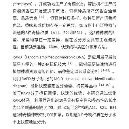
germplasm），并成功地生产了奇楠沉香，嫁接树种生产的
奇楠沉香已开始流通于市场。奇楠种质所产沉香含油量
［
6
］
高、品质优良
，但奇楠种质多样，各种质所产沉香间
色泽、香味和成份均存在一定差异，如市场上广泛种植与
流通的3种奇楠种质（A11、R21和B31）。这3种种质的叶
型、果型均存在一定差异，但在区分方面具有主观偏向
性，目前缺乏准确、科学、快速的种质区分鉴定方法。
RAPD（random amplified polymorphic DNA）是应用最早最为
［
7
］
简易方便的一种DNA标记技术
。能够简便快速地进行
［
8
~
12
］
植物种质资源遗传评价、品种鉴定以及系谱分析
。
利用RAPD分子标记的MCID（manual cultivar identification
［
13
~
15
］
diagram）能够快速鉴定区分葡萄、梅花等品种
。
鉴于RAPD分子标记简便、快速的优势，本研究通过优化
RAPD体系，利用筛选出的10条具有稳定性和多态性的长度
为11个碱基的随机引物，对市场广泛种植的A11、R21、B31
这3种奇楠种质进行PCR扩增，以期这3个奇楠种质在分子水
平上快速地区分开。