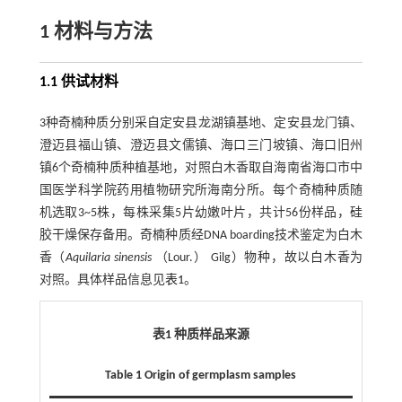
1 材料与方法
1.1 供试材料
3种奇楠种质分别采自定安县龙湖镇基地、定安县龙门镇、
澄迈县福山镇、澄迈县文儒镇、海口三门坡镇、海口旧州
镇6个奇楠种质种植基地，对照白木香取自海南省海口市中
国医学科学院药用植物研究所海南分所。每个奇楠种质随
机选取3~5株，每株采集5片幼嫩叶片，共计56份样品，硅
胶干燥保存备用。奇楠种质经DNA boarding技术鉴定为白木
香（
Aquilaria sinensis
（Lour.） Gilg）物种，故以白木香为
对照。具体样品信息见
表1
。
表1 种质样品来源
Table 1 Origin of germplasm samples