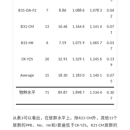
5
B31⁃DA⁃F2
7
8.86
1.088 6
1.078 3
0.041
0.0
2
B31⁃CM
13
16.46
1.164 6
1.141 4
0.075
0.1
1
B31⁃HK
6
7.59
1.075 9
1.065 7
0.034
0.0
7
CK⁃YZS
26
32.91
1.329 1
1.245 6
0.136
0.1
9
Average
15
18.30
1.183 0
1.140 1
0.076
0.1
5
物种水平
71
89.87
1.898 7
1.534 4
0.306
0.4
7
从
表3
可以看出，在居群水平上，除R21⁃CM外，其他11个
居群的PPB、
Na
、
He
和
I
普遍低于CK⁃YZS。R21⁃CM居群的