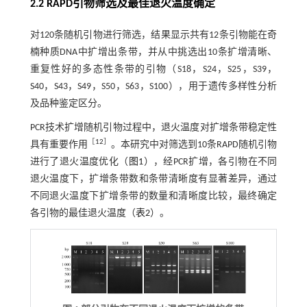
2.2 RAPD引物筛选及最佳退火温度确定
对120条随机引物进行筛选，结果显示共有12条引物能在奇
楠种质DNA中扩增出条带，并从中挑选出10条扩增清晰、
重复性好的多态性条带的引物（S18，S24，S25，S39，
S40，S43，S49，S50，S63，S100），用于遗传多样性分析
及品种鉴定区分。
PCR技术扩增随机引物过程中，退火温度对扩增条带稳定性
［
12
］
具有重要作用
。本研究中对筛选到10条RAPD随机引物
进行了退火温度优化（
图1
），经PCR扩增，各引物在不同
退火温度下，扩增条带数和条带清晰度有显著差异，通过
不同退火温度下扩增条带的数量和清晰度比较，最终确定
各引物的最佳退火温度（
表2
）。