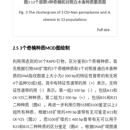
图3 13个居群3种奇楠和对照白木香种质聚类图
Fig. 3 The clustergram of 3 Chi⁃Nan germplasms and
A.
sinensis
in 13 populations
Full size
2.5 3个奇楠种质MCID图绘制
利用筛选到的10个RAPD引物，区分鉴别3个奇楠种质，首
先根据引物S40扩增的3个奇楠种质和1个对照普通白木香种
质的DNA指纹图谱上大小为2 500 bp的特征性普带的有无将
4个品种分成2组，其中有特征性谱带的用（+）表示，无特
征性谱带的用（-）表示。第一组2 500 bp（-），包括A11和
CK⁃YZS二种种质，第二组为2 500 bp（+），包括B31和R21
二种种质（
图4
）。再进一步利用引物S18和S100鉴定以上2
组所有种质，根据S18扩增的490 bp谱带有无可鉴定A11和
CK⁃YZS（
图2
），而S100扩增的1 400 bp普带有无可以用于
R21和B31二种种质的区分鉴定（
图4
）。根据DNA扩增图谱