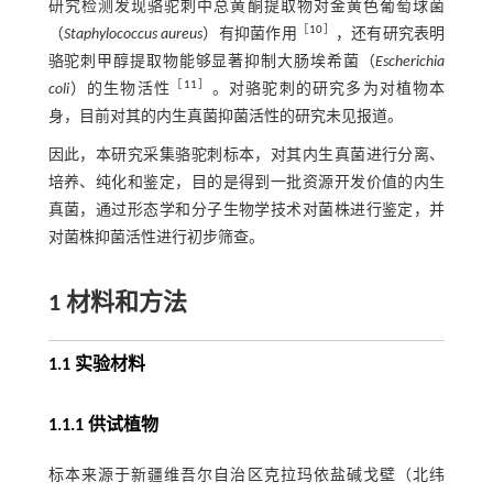
研究检测发现骆驼刺中总黄酮提取物对金黄色葡萄球菌
［
10
］
（
Staphylococcus aureus
）有抑菌作用
，还有研究表明
骆驼刺甲醇提取物能够显著抑制大肠埃希菌（
Escherichia
［
11
］
coli
）的生物活性
。对骆驼刺的研究多为对植物本
身，目前对其的内生真菌抑菌活性的研究未见报道。
因此，本研究采集骆驼刺标本，对其内生真菌进行分离、
培养、纯化和鉴定，目的是得到一批资源开发价值的内生
真菌，通过形态学和分子生物学技术对菌株进行鉴定，并
对菌株抑菌活性进行初步筛查。
1 材料和方法
1.1 实验材料
1.1.1 供试植物
标本来源于新疆维吾尔自治区克拉玛依盐碱戈壁（北纬