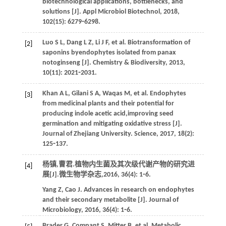
biotechnological applications, bottlenecks, and
solutions [J].
Appl Microbiol Biotechnol
,
2018
,
102
(15): 6279⁃6298.
Luo
S L
,
Dang
L Z
,
Li
J F
,
et al
. Biotransformation of
[2]
saponins byendophytes isolated from panax
notoginseng [J].
Chemistry & Biodiversity
,
2013
,
10
(11): 2021⁃2031.
Khan
A L
,
Gilani
S A
,
Waqas
M
,
et al
. Endophytes
[3]
from medicinal plants and their potential for
producing indole acetic acid,improving seed
germination and mitigating oxidative stress [J].
Journal of Zhejiang University. Science
,
2017
,
18
(2):
125⁃137.
杨镇,曹君.植物内生菌及其次级代谢产物的研究进
[4]
展[J].
微生物学杂志
,
2016
,
36
(4): 1⁃6.
Yang
Z
,
Cao
J
. Advances in research on endophytes
and their secondary metabolite [J].
Journal of
Microbiology
,
2016
,
36
(4): 1⁃6.
Brader
G
,
Compant
S
,
Mitter
B
,
et al
. Metabolic