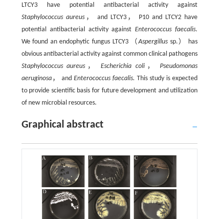
LTCY3 have potential antibacterial activity against
Staphylococcus aureus
， and LTCY3， P10 and LTCY2 have
potential antibacterial activity against
Enterococcus faecalis
.
We found an endophytic fungus LTCY3 （
Aspergillus
sp.） has
obvious antibacterial activity against common clinical pathogens
Staphylococcus aureus
，
Escherichia coli
，
Pseudomonas
aeruginosa
， and
Enterococcus faecalis.
This study is expected
to provide scientific basis for future development and utilization
of new microbial resources.
Graphical abstract