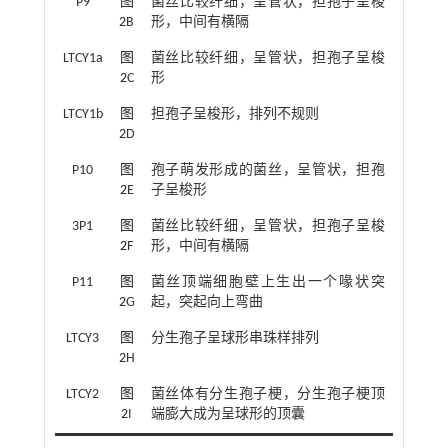
P9
图
菌丝比较纤细，呈管状，担孢子呈梭
2
B
形，中间有横隔
LTCY1a
图
菌丝比较纤细，呈管状，担孢子呈梭
2
C
形
LTCY1b
图
担孢子呈梭形，排列不规则
2
D
P10
图
孢子萌发形成的菌丝，呈管状，担孢
2
E
子呈梭形
3P1
图
菌丝比较纤细，呈管状，担孢子呈梭
2
F
形，中间有横隔
P11
图
菌丝顶端细胞壁上生出一个喙状突
2
G
起，突起向上弯曲
LTCY3
图
分生孢子呈球形串珠样排列
2
H
LTCY2
图
菌丝体有分生孢子梗，分生孢子梗顶
2
I
端膨大成为呈球形的顶囊