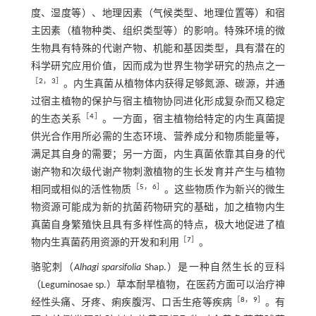
度、湿度等）、地理因素（气候类型、地理位置等）和宿
主因素（植物种类、组织类型等）的影响。特殊环境的微
生物具有特殊的代谢产物、机能和基因类型，具有潜在的
科学研究应用价值，因而成为世界生物学研究的热点之一
［
2
，
3
］
。内生真菌从植物体内获得足够氮源、碳源，并通
过宿主植物的保护与宿主植物协同进化形成复杂而又稳定
［
4
］
的生态关系
。一方面，宿主植物给特定的内生真菌提
供光合作用所必需的生态环境、营养成分和物质能量等，
满足其自身的需要；另一方面，内生真菌依靠其自身的代
谢产物和次级代谢产物刺激植物的生长发育并产生与植物
［
5
，
6
］
相同或相似的活性物质
。这些物质作为新兴的微生
物资源可能成为新的抗菌药物研究的基础，加之植物内生
真菌自身繁殖快且具有多样性高的特点，极大地促进了植
［
7
］
物内生真菌药用资源的开发和利用
。
骆驼刺（
Alhagi sparsifolia
Shap.）是一种自然生长的豆科
（Leguminosae sp.）草本耐旱植物，在医药方面可以治疗神
［
8
，
9
］
经性头痛、牙疼、痢疾腹泻、口舌生疮等疾病
。有