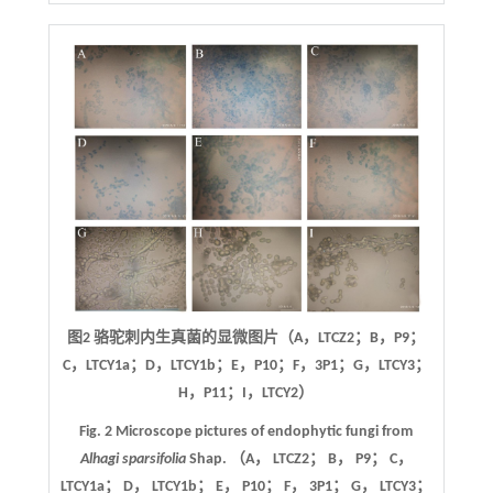
图2 骆驼刺内生真菌的显微图片（A，LTCZ2；B，P9；
C，LTCY1a；D，LTCY1b；E，P10；F，3P1；G，LTCY3；
H，P11；I，LTCY2）
Fig. 2 Microscope pictures of endophytic fungi from
Alhagi sparsifolia
Shap. （A， LTCZ2； B， P9； C，
LTCY1a； D， LTCY1b； E， P10； F， 3P1； G， LTCY3；