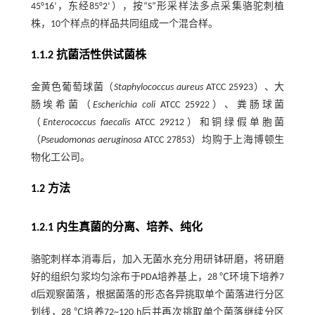
45°16’，东经85°2’），按“S”形采样法多点采集骆驼刺植
株，10个样点的样品共同组成一个混合样。
1.1.2 抗菌活性供试菌株
金黄色葡萄球菌（
Staphylococcus aureus
ATCC 25923）、大
肠埃希菌（
Escherichia coli
ATCC 25922）、粪肠球菌
（
Enterococcus faecalis
ATCC 29212）和铜绿假单胞菌
（
Pseudomonas aeruginosa
ATCC 27853）均购于上海博顿生
物化工公司。
1.2 方法
1.2.1 内生真菌的分离、培养、纯化
骆驼刺样本消毒后，加入无菌水充分用研钵研磨，将研磨
好的组织匀浆均匀涂布于PDA培养基上，28 ℃环境下培养7
d后观察菌落，根据菌落的形态各异挑取单个菌落进行分区
划线，28 ℃培养72~120 h后并再次挑取单个菌落继续分区