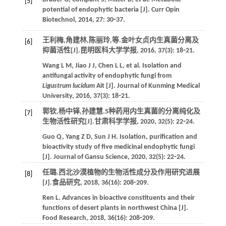
[5]
potential of endophytic bacteria [J].
Curr Opin
Biotechnol
,
2014
,
27
: 30⁃37.
王利梅,角建林,陈丽玲,
等
.金叶女贞内生真菌分离及
[6]
抑菌活性[J].
昆明医科大学学报
,
2016
,
37
(3): 18⁃21.
Wang
L M
,
Jiao
J J
,
Chen
L L
,
et al
. Isolation and
antifungal activity of endophytic fungi from
Ligustrum lucidum
Ait [J].
Journal of Kunming Medical
University
,
2016
,
37
(3): 18⁃21.
郭钦,杨中铎,孙建慧.5种药用内生真菌的分离纯化及
[7]
生物活性研究[J].
甘肃科学学报
,
2020
,
32
(5): 22⁃24.
Guo
Q
,
Yang
Z D
,
Sun
J H
. Isolation, purification and
bioactivity study of five medicinal endophytic fungi
[J].
Journal of Gansu Science
,
2020
,
32
(5): 22⁃24.
任璐.西北沙漠植物的生物活性成分及作用研究进展
[8]
[J].
食品研究
,
2018
,
36
(16): 208⁃209.
Ren
L
. Advances in bioactive constituents and their
functions of desert plants in northwest China [J].
Food Research
,
2018
,
36
(16): 208⁃209.