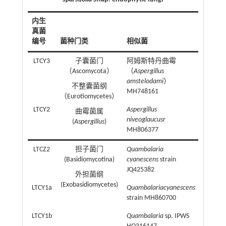
内生
真菌
相似
编号
菌种门类
相似菌
度/%
LTCY3
子囊菌门
阿姆斯特丹曲霉
99.82
（Ascomycota）
（
Aspergillus
amstelodami
）
不整囊菌纲
MH748161
（Eurotiomycetes）
LTCY2
Aspergillus
99.24
曲霉菌属
niveoglaucusr
(
Aspergillus
)
MH806377
LTCZ2
担子菌门
Quambalaria
98.93
(Basidiomycotina)
cyanescens
strain
JQ425382
外担菌纲
(Exobasidiomycetes)
LTCY1a
Quambalaria
cyanescens
99.38
strain MH860700
LTCY1b
Quambalaria
sp. IPWS
99.03