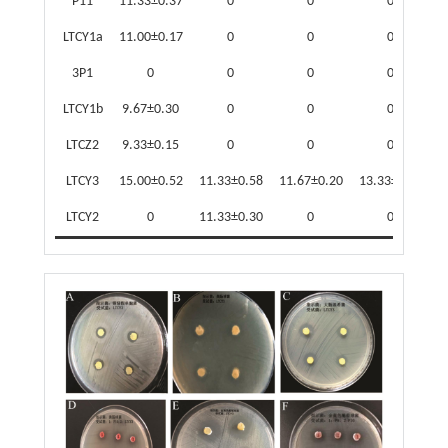
P11
11.33±0.37
0
0
0
LTCY1a
11.00±0.17
0
0
0
3P1
0
0
0
0
LTCY1b
9.67±0.30
0
0
0
LTCZ2
9.33±0.15
0
0
0
LTCY3
15.00±0.52
11.33±0.58
11.67±0.20
13.33±0.31
LTCY2
0
11.33±0.30
0
0