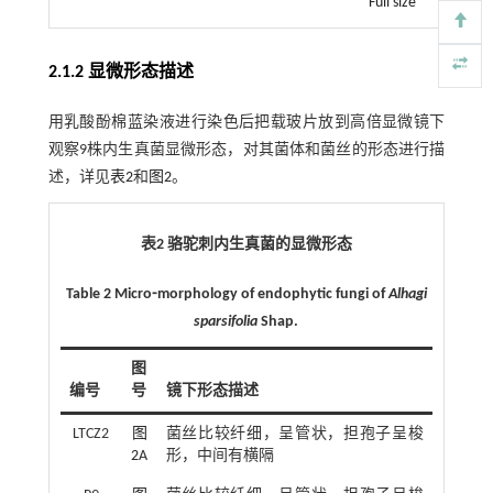
Full size
2.1.2 显微形态描述
用乳酸酚棉蓝染液进行染色后把载玻片放到高倍显微镜下
观察9株内生真菌显微形态，对其菌体和菌丝的形态进行描
述，详见
表2
和
图2
。
表2 骆驼刺内生真菌的显微形态
Table 2 Micro⁃morphology of endophytic fungi of
Alhagi
sparsifolia
Shap.
图
编号
号
镜下形态描述
LTCZ2
图
菌丝比较纤细，呈管状，担孢子呈梭
2
A
形，中间有横隔