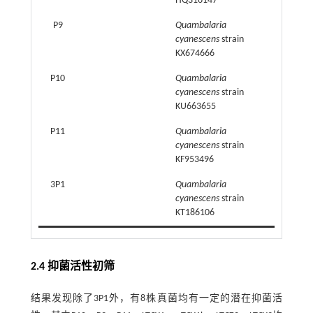
HQ316147
P9
Quambalaria
98.78
cyanescens
strain
KX674666
P10
Quambalaria
99.00
cyanescens
strain
KU663655
P11
Quambalaria
99.67
cyanescens
strain
KF953496
3P1
Quambalaria
99.68
cyanescens
strain
KT186106
2.4 抑菌活性初筛
结果发现除了3P1外，有8株真菌均有一定的潜在抑菌活