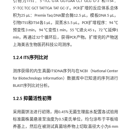
引物为ITS1：5'⁃TCC GTA GGTGAA CCT GCG G⁃3' 和ITS4：
5'⁃TCC TCC GCT TATTGA TAT GC⁃3'。PCR扩增的反应体系总体
积为25 μL：Premix Taq DNA聚合酶12.5 μL，模板DNA 5 μL，
引物ITS1和ITS4各1 μL，双蒸水5.5 μL。PCR扩增程序：94 ℃
预变性3 min，94 ℃变性1 min，55 ℃退火45 s，72 ℃延伸1
min，再通过32个循环后，获得PCR产物。扩增完的产物送
上海美吉生物医药科技公司测序。
1.2.4 ITS序列比对
测序获得的内生真菌ITSDNA序列与在NCBI（National Center
for Biotechnology Information）数据库中已知道的序列进行
BLAST序列比对分析。
1.2.5 抑菌活性初筛
采用菌饼法进行初筛，用0.45%无菌生理盐水配置各试验用
标准菌株菌悬液至浊度为0.5麦氏单位，均匀涂布于平板培
养基上，然后在被测试真菌培养物上切取直径大小为6 mm