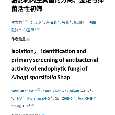
骆驼刺内生真菌的分离、鉴定与抑
菌活性初筛
1
2
1
3
1
1
熊文娟
,
张晓波
,
宫海燕
,
马燕
,
杨珊珊
,
郑倩
,
4
4
陈锋
,
孙玉萍
作者信息
+
Isolation， identification and
primary screening of antibacterial
activity of endophytic fungi of
Alhagi sparsifolia
Shap
1
2
1
Wenjuan XIONG
,
Xiaobo ZHANG
,
Haiyan GONG
,
3
1
1
4
Yan MA
,
Shanshan YANG
,
Qian ZHENG
,
Feng CHEN
,
4
Yuping SUN