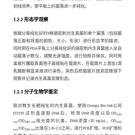
划线培养，使平板上的菌落进一步纯化。
1.2.2 形态学观察
根据分离纯化好的9株骆驼刺内生真菌的单个菌落（包括菌
落正面和背面的颜色、大小、形状）进行形态学的描述。
同时把在PDA平板上分离纯化好的骆驼刺内生真菌放入全自
动菌落计数仪，调整光源强度，进行拍照并保存。同时用
盖玻片蘸取真菌孢子直接贴在载玻片，在载玻片上滴加1滴
乳酸酚棉蓝染液进行染色，染色后把载玻片放到显微镜下
观察并记录内生真菌显微形态。
1.2.3 分子生物学鉴定
取对数生长期纯化的内生真菌，使用Omega Bio⁃tek公司
D3195试剂盒提取DNA后，检测DNA浓度以及OD
260
/OD
吸光度的比值。DNA浓度>20 ng/µL，OD
nm
280 nm
260
/OD
比值在1.8~2.0之间，进行PCR扩增。PCR扩增的
nm
280 nm