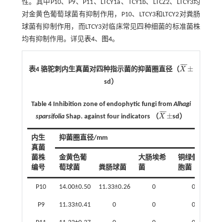
性。其中P10、P9、P11、LTCY1a、TCY1b、LTCZ2、LTCY3均
对金黄色葡萄球菌有抑制作用，P10、LTCY3和LTCY2对粪肠
球菌有抑制作用，而LTCY3对临床常见四种细菌的标准菌株
均有抑制作用。详见
表4
、
图4
。
¯
¯
¯
±
表4 骆驼刺内生真菌对四种指示菌的抑菌圈直径（
X
X
¯
±
sd）
Table 4 Inhibition zone of endophytic fungi from
Alhagi
¯
¯
¯
±
sparsifolia
Shap. against four indicators （
X
sd）
X
¯
±
内生
抑菌圈直径/mm
真菌
菌株
金黄色葡
大肠埃希
铜绿假单
编号
萄球菌
粪肠球菌
菌
胞菌
P10
14.00±0.50
11.33±0.26
0
0
P9
11.33±0.41
0
0
0