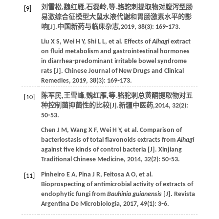
刘雪松,魏红雁,石磊岭,
等
.骆驼刺提取物对腹泻型肠
[9]
易激综合征模型大鼠水液代谢和胃肠激素水平的影
响[J].
中国新药与临床杂志
,
2019
,
38
(3): 169⁃173.
Liu
X S
,
Wei
H Y
,
Shi
L L
,
et al
. Effects of
Alhagi
extract
on fluid metabolism and gastrointestinal hormones
in diarrhea⁃predominant irritable bowel syndrome
rats [J].
Chinese Journal of New Drugs and Clinical
Remedies
,
2019
,
38
(3): 169⁃173.
陈军民,王雪峰,魏红雁,
等
.骆驼刺总黄酮提取物对五
[10]
种控制菌抑菌性的比较[J].
新疆中医药
,
2014
,
32
(2):
50⁃53.
Chen
J M
,
Wang
X F
,
Wei
H Y
,
et al
. Comparison of
bacteriostasis of total flavonoids extracts from
Alhagi
against five kinds of control bacteria [J].
Xinjiang
Traditional Chinese Medicine
,
2014
,
32
(2): 50⁃53.
Pinheiro
E A
,
Pina
J R
,
Feitosa
A O
,
et al
.
[11]
Bioprospecting of antimicrobial activity of extracts of
endophytic fungi from
Bauhinia guianensis
[J].
Revista
Argentina De Microbiologia
,
2017
,
49
(1): 3⁃6.