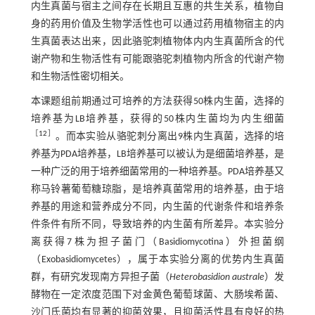
内生真菌与宿主之间存在长期且互惠的共生关系，植物自
身的药用价值及生物学活性也可以通过药用植物宿主的内
生真菌表达出来，因此骆驼刺植物体内内生真菌所含的代
谢产物和生物活性有可能跟骆驼刺植物内所含的代谢产物
和生物活性密切相关。
本课题组前期通过可培养的方法获得50株内生菌，选择的
培养基为LB培养基，获得的50株内生菌均为内生细菌
［
12
］
。而本实验从骆驼刺分离出9株内生真菌，选择的培
养基为PDA培养基，LB培养基可以被认为是细菌培养基，是
一种广泛的用于培养细菌常用的一种培养基。PDA培养基又
称马铃薯葡萄糖琼脂，是培养真菌常用的培养基，由于培
养基的用途和营养成分不同，内生菌的代谢条件和培养条
件条件有所不同，导致培养的内生菌有所差异。本实验分
离获得7株为担子菌门（Basidiomycotina）外担菌纲
（Exobasidiomycetes），属于本实验分离的优势内生真菌
群，有研究发现南方异担子菌（
Heterobasidion australe
）发
酵物在一定浓度范围下对金黄色葡萄球菌、大肠埃希菌、
沙门氏菌均有显著的抑菌效果，且抑菌活性具有良好的热