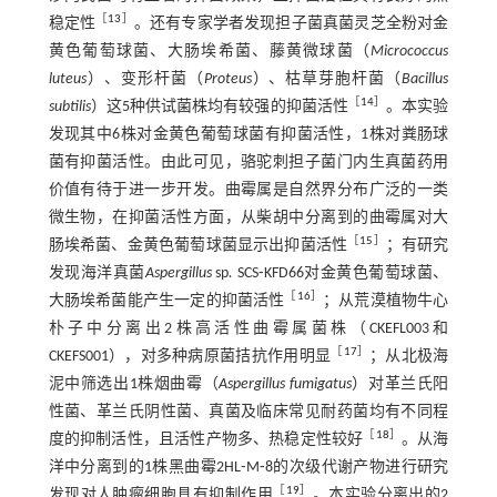
［
13
］
稳定性
。还有专家学者发现担子菌真菌灵芝全粉对金
黄色葡萄球菌、大肠埃希菌、藤黄微球菌（
Micrococcus
luteus
）、变形杆菌（
Proteus
）、枯草芽胞杆菌（
Bacillus
［
14
］
subtilis
）这5种供试菌株均有较强的抑菌活性
。本实验
发现其中6株对金黄色葡萄球菌有抑菌活性，1株对粪肠球
菌有抑菌活性。由此可见，骆驼刺担子菌门内生真菌药用
价值有待于进一步开发。曲霉属是自然界分布广泛的一类
微生物，在抑菌活性方面，从柴胡中分离到的曲霉属对大
［
15
］
肠埃希菌、金黄色葡萄球菌显示出抑菌活性
；有研究
发现海洋真菌
Aspergillus
sp
.
SCS⁃KFD66对金黄色葡萄球菌、
［
16
］
大肠埃希菌能产生一定的抑菌活性
；从荒漠植物牛心
朴子中分离出2株高活性曲霉属菌株（CKEFL003和
［
17
］
CKEFS001），对多种病原菌拮抗作用明显
；从北极海
泥中筛选出1株烟曲霉（
Aspergillus fumigatus
）对革兰氏阳
性菌、革兰氏阴性菌、真菌及临床常见耐药菌均有不同程
［
18
］
度的抑制活性，且活性产物多、热稳定性较好
。从海
洋中分离到的1株黑曲霉2HL⁃M⁃8的次级代谢产物进行研究
［
19
］
发现对人肿瘤细胞具有抑制作用
。本实验分离出的2