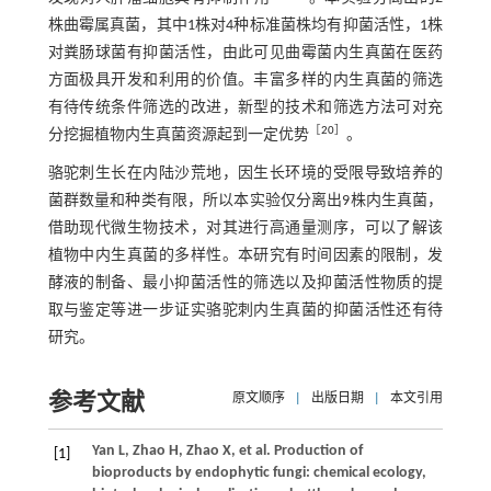
株曲霉属真菌，其中1株对4种标准菌株均有抑菌活性，1株
对粪肠球菌有抑菌活性，由此可见曲霉菌内生真菌在医药
方面极具开发和利用的价值。丰富多样的内生真菌的筛选
有待传统条件筛选的改进，新型的技术和筛选方法可对充
［
20
］
分挖掘植物内生真菌资源起到一定优势
。
骆驼刺生长在内陆沙荒地，因生长环境的受限导致培养的
菌群数量和种类有限，所以本实验仅分离出9株内生真菌，
借助现代微生物技术，对其进行高通量测序，可以了解该
植物中内生真菌的多样性。本研究有时间因素的限制，发
酵液的制备、最小抑菌活性的筛选以及抑菌活性物质的提
取与鉴定等进一步证实骆驼刺内生真菌的抑菌活性还有待
研究。
参考文献
原文顺序
|
出版日期
|
本文引用
Yan
L
,
Zhao
H
,
Zhao
X
,
et al
. Production of
[1]
bioproducts by endophytic fungi: chemical ecology,