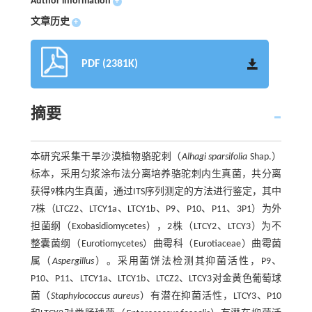
Author information
+
文章历史
+
PDF (2381K)
摘要
本研究采集干旱沙漠植物骆驼刺（
Alhagi sparsifolia
Shap.）
标本，采用匀浆涂布法分离培养骆驼刺内生真菌，共分离
获得9株内生真菌，通过ITS序列测定的方法进行鉴定，其中
7株（LTCZ2、LTCY1a、LTCY1b、P9、P10、P11、3P1）为外
担菌纲（Exobasidiomycetes），2株（LTCY2、LTCY3）为不
整囊菌纲（Eurotiomycetes）曲霉科（Eurotiaceae）曲霉菌
属（
Aspergillus
）。采用菌饼法检测其抑菌活性，P9、
P10、P11、LTCY1a、LTCY1b、LTCZ2、LTCY3对金黄色葡萄球
菌（
Staphylococcus aureus
）有潜在抑菌活性，LTCY3、P10