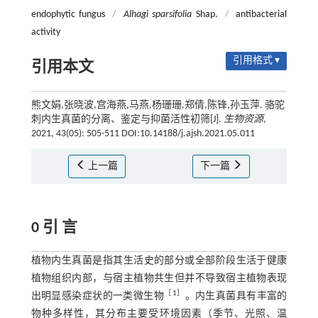
endophytic fungus
/
Alhagi sparsifolia
Shap.
/
antibacterial
activity
引用格式 ▾
引用本文
熊文娟,张晓波,宫海燕,马燕,杨珊珊,郑倩,陈锋,孙玉萍. 骆驼
刺内生真菌的分离、鉴定与抑菌活性初筛[J].
生物资源
,
2021, 43(05): 505-511 DOI:10.14188/j.ajsh.2021.05.011
上一篇
下一篇
0 引 言
植物内生真菌是指其生活史的部分或全部阶段生活于健康
植物组织内部，与宿主植物共生但并不导致宿主植物表现
［
1
］
出明显感染症状的一类微生物
。内生真菌具有丰富的
物种多样性，其分布主要受环境因素（季节、光照、温