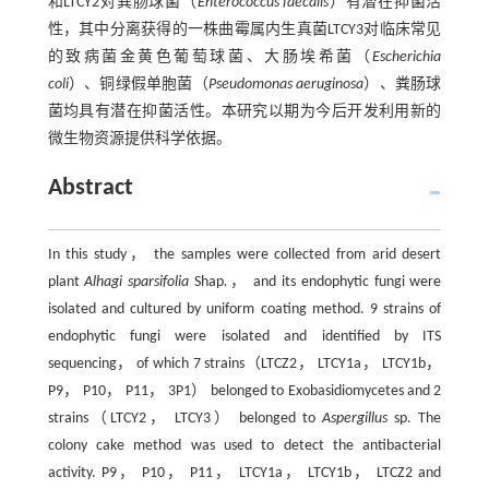
和LTCY2对粪肠球菌（
Enterococcus faecalis
）有潜在抑菌活
性，其中分离获得的一株曲霉属内生真菌LTCY3对临床常见
的致病菌金黄色葡萄球菌、大肠埃希菌（
Escherichia
coli
）、铜绿假单胞菌（
Pseudomonas aeruginosa
）、粪肠球
菌均具有潜在抑菌活性。本研究以期为今后开发利用新的
微生物资源提供科学依据。
Abstract
In this study， the samples were collected from arid desert
plant
Alhagi sparsifolia
Shap
.
， and its endophytic fungi were
isolated and cultured by uniform coating method. 9 strains of
endophytic fungi were isolated and identified by ITS
sequencing， of which 7 strains（LTCZ2， LTCY1a， LTCY1b，
P9， P10， P11， 3P1） belonged to Exobasidiomycetes and 2
strains（LTCY2， LTCY3） belonged to
Aspergillus
sp. The
colony cake method was used to detect the antibacterial
activity. P9， P10， P11， LTCY1a， LTCY1b， LTCZ2 and