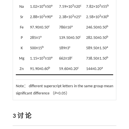
4
a
3
c
3
b
Na
1.02×10
±50
7.59×10
±20
7.82×10
±55
3
a
3
c
3
b
Sr
2.88×10
±90
2.38×10
±25
2.58×10
±30
c
a
b
Fe
97.90±0.50
786±16
246.50±0.50
a
c
b
P
285±1
139.50±0.50
282.50±0.50
b
c
a
K
500±15
189±3
589.50±1.50
3
a
c
b
Mg
1.15×10
±10
662±18
738.50±1.50
b
c
a
Zn
91.90±0.60
59.60±0.20
144±0.20
Note：
different superscript letters in the same group mean
significant difference （
P
<0.05）
3 讨 论