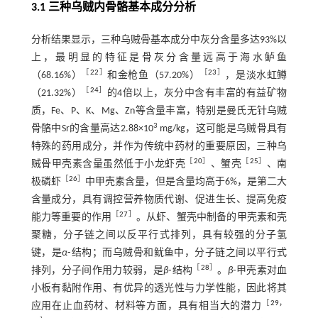
3.1 三种乌贼内骨骼基本成分分析
分析结果显示，三种乌贼骨基本成分中灰分含量多达93%以
上，最明显的特征是骨灰分含量远高于海水鲈鱼
［
22
］
［
23
］
（68.16%）
和金枪鱼（57.20%）
，是淡水虹鳟
［
24
］
（21.32%）
的4倍以上，灰分中含有丰富的有益矿物
质，Fe、P、K、Mg、Zn等含量丰富，特别是曼氏无针乌贼
3
骨骼中Sr的含量高达2.88×10
mg/kg，这可能是乌贼骨具有
特殊的药用成分，并作为传统中药材的重要原因，三种乌
［
20
］
［
25
］
贼骨甲壳素含量虽然低于小龙虾壳
、蟹壳
、南
［
26
］
极磷虾
中甲壳素含量，但是含量均高于6%，是第二大
含量成分，具有调控营养物质代谢、促进生长、提高免疫
［
27
］
能力等重要的作用
。从虾、蟹壳中制备的甲壳素和壳
聚糖，分子链之间以反平行式排列，具有较强的分子氢
键，是
α
⁃结构；而乌贼骨和鱿鱼中，分子链之间以平行式
［
28
］
排列，分子间作用力较弱，是
β
⁃结构
。
β
⁃甲壳素对血
小板有黏附作用、有优异的透光性与力学性能，因此将其
［
29
，
应用在止血药材、材料等方面，具有相当大的潜力