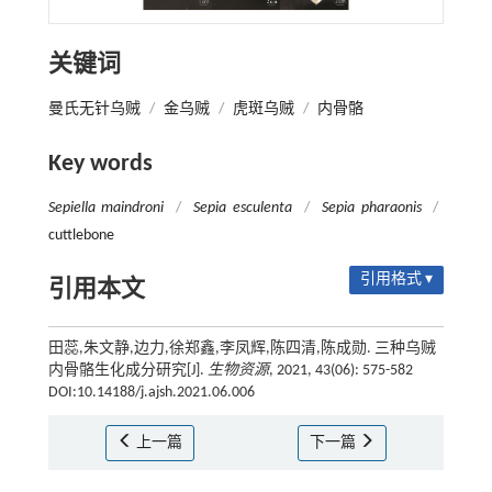
关键词
曼氏无针乌贼
/
金乌贼
/
虎斑乌贼
/
内骨骼
Key words
Sepiella maindroni
/
Sepia esculenta
/
Sepia pharaonis
/
cuttlebone
引用格式 ▾
引用本文
田蕊,朱文静,边力,徐郑鑫,李凤辉,陈四清,陈成勋. 三种乌贼
内骨骼生化成分研究[J].
生物资源
, 2021, 43(06): 575-582
DOI:10.14188/j.ajsh.2021.06.006
上一篇
下一篇