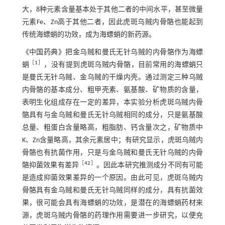
大，8种元素含量基本处于其他二者的中间水平，甚至微量
元素Fe、Zn高于其他二者，因此虎斑乌贼内骨骼也能起到
传统海螵蛸的功效，成为海螵蛸的新药源。
《中国药典》把金乌贼和曼氏无针乌贼的内骨骼作为海螵
［
1
］
蛸
，没有提到虎斑乌贼内骨骼，目前常用的海螵蛸只
是曼氏无针乌贼、金乌贼的干燥内壳。通过测定三种乌贼
内骨骼的基本成分、粗甲壳素、氨基酸、矿物质的含量，
表明生化组成存在一定的差异，本实验分析虎斑乌贼内骨
骼具有与金乌贼和曼氏无针乌贼相同的成分，只是氨基酸
总量、粗蛋白含量略高，粗脂肪、钙含量次之，矿物质中
K、Zn含量略高，其余元素居中；有研究显示，虎斑乌贼内
骨骼也有抗菌作用，只是与金乌贼和曼氏无针乌贼的内骨
［
42
］
骼抑菌效果有差异
。因此本研究推测成分不同有可能
是造成抑菌效果差异的一个原因。由此可见，虎斑乌贼内
骨骼具有金乌贼和曼氏无针乌贼同样的成分，具有抗菌效
果，很可能会具有海螵蛸的功效，是潜在的海螵蛸药材来
源，虎斑乌贼内骨骼的药理作用需要进一步研究，以便充