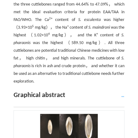
the three cuttlebones ranged from 44.64% to 47.09%， which
met the ideal evaluation criteria for protein EAA/TAA in
2+
FAO/WHO. The Ca
content of
S. esculenta
was higher
5
+
（3.93×10
mg/kg）， the Na
content of
S. maindroni
was the
4
+
highest （1.02×10
mg/kg）， and the K
content of
S.
pharaonis
was the highest （589.50 mg/kg）. All three
cuttlebones are potential traditional Chinese medicines with low
fat， high chitin， and high minerals. The cuttlebone of
S.
pharaonis
is rich in ash and crude protein， and whether it can
be used as an alternative to traditional cuttlebone needs further
exploration.
Graphical abstract