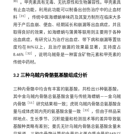
30
］
。甲壳素具有无毒、无抗原性和生物兼容性。甲壳素具
有止血功能，利用此功能可以制备出创伤治疗中的止血材
［
31
］
料
，传统中医海螵蛸单味药及其复方制剂在临床大多
用于产后血崩、便血、经期延长和崩漏等出血病症，并且
取得良好的效果，如海螵蛸与蒲黄等联用则主要用于各种
出血病症，有研究认为治疗出血症、带下病和崩漏等置信
度均在80%以上，且治疗崩漏的效果最显著，支持度占
［
32
］
8.46%
，说明乌贼骨是一种富含矿物元素和甲壳素的
传统中药材。
3.2 三种乌贼内骨骼氨基酸组成分析
三种内骨骼中均含有丰富的氨基酸，共检出15种氨基酸，
其中金乌贼内骨骼总氨基酸含量与传统海螵蛸——金乌贼
［
11
］
内骨骼
研究结果相一致；虎斑乌贼内骨骼总氨基酸含
［
33
］
量与成体虎斑内壳的氨基酸含量一致
，但由于样品采
样地点、生长季节、沉积能量和检测技术等的差异导致氨
基酸种类略有差别；曼氏无针乌贼内骨骼总氨基酸含量未