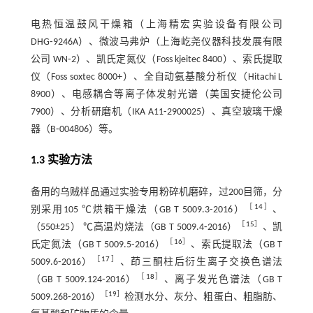
电热恒温鼓风干燥箱（上海精宏实验设备有限公司
DHG⁃9246A）、微波马弗炉（上海屹尧仪器科技发展有限
公司 WN⁃2）、凯氏定氮仪（Foss kjeitec 8400）、索氏提取
仪（Foss soxtec 8000+）、全自动氨基酸分析仪（Hitachi L
8900）、电感耦合等离子体发射光谱（美国安捷伦公司
7900）、分析研磨机（IKA A11⁃2900025）、真空玻璃干燥
器（B⁃004806）等。
1.3 实验方法
备用的乌贼样品通过实验专用粉碎机磨碎，过200目筛，分
［
14
］
别采用105 ℃烘箱干燥法（GB T 5009.3⁃2016）
、
［
15
］
（550±25） ℃高温灼烧法（GB T 5009.4⁃2016）
、凯
［
16
］
氏定氮法（GB T 5009.5⁃2016）
、索氏提取法（GB T
［
17
］
5009.6⁃2016）
、茚三酮柱后衍生离子交换色谱法
［
18
］
（GB T 5009.124⁃2016）
、离子发光色谱法（GB T
［
19
］
5009.268⁃2016）
检测水分、灰分、粗蛋白、粗脂肪、