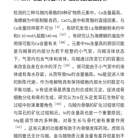
检测的三种乌贼内骨骼的8种矿物质元素中，Ca含量最高，
海螵蛸为中医制酸良药，CaCO
是中和胃酸的直接因素，与
3
［
4
］
Ca含量同样密不可分
，有研究发现1 g海螵蛸粉末约中
［
37
］
和0.10 mol/L盐酸140 mL
，有研究认为海螵蛸的凝血作
［
38
］
用很可能与Ca含量有关
。元素中Na含量高的原因可能
是乌贼骨的内部分为若干规整的小气室，乌贼活体状态
下，气室内包含气体和液体，乌贼通过改变它们的容量比
［
39
］
来改变自身在水中的浮力
，很可能由于小气室中的液
体或有海水存留，从而导致Na的含量偏高。Na能促进人体
的新陈代谢，作为电解物具有保持细胞内部水分的稳定与
平衡功能。Sr有促进骨基质蛋白的合成和沉淀，促进成骨
细胞分化和骨的生成，研究认为Sr在头足类耳石生物矿化
［
40
］
过程中扮演重要角色
，乌贼内骨骼的矿化过程很可能
与耳石的矿化过程相近，Sr的含量高也是一个重要原因；
Mg能调节体内多种酶，对骨生长与骨代谢有重要作用
［
41
］
，这些元素的功能都有助于内骨骼发挥药效。虎斑乌
贼同曼氏无针乌贼、金乌贼物质元素含量有差异但差别不