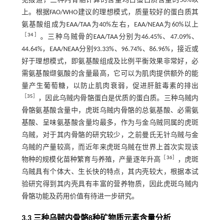
见报道，三种内骨骼计算的含量均占蛋白质含量的56%以
上。根据FAO/WHO建议的理想模式，质量较好的蛋白质其
氨基酸组成为EAA/TAA为40%左右，EAA/NEAA为60%以上
［
34
］
。三种乌贼骨的EAA/TAA分别为46.45%、47.09%、
44.64%，EAA/NEAA分别93.33%、96.74%、86.96%，接近或
好于理想模式，即氨基酸组成及比例平衡效果非常好，必
需氨基酸缬氨酸的含量最高，它可以为肌肉提供额外的能
量产生葡萄糖，以防止肌肉衰弱，促进肝脏毒素的排出
［
35
］
，因此乌贼内骨骼蛋白是优质的蛋白质。三种乌贼内
骨骼氨基酸含量中，虎斑乌贼内骨骼的总氨基酸、必需氨
基酸、呈味氨基酸含量均最多，作为与金乌贼同属的虎斑
乌贼，对于其内骨骼的研究较少，之前曼氏无针乌贼与金
乌贼的产量较高，而近年来虎斑乌贼在世界上首次实现该
［
36
］
物种的规模化苗种繁育与养殖，产量逐年升高
，虎斑
乌贼具有个体大、生长快的特点，其内壳较大，根据本试
验研究得到其内壳具有丰富的营养物质，因此虎斑乌贼内
骨骼功能及药用价值有待进一步研究。
3.3 三种乌贼内骨骼8种矿物质元素含量分析