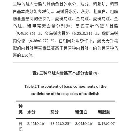
三种乌贼内骨骼与其他鱼骨的水分、灰分、粗脂肪、粗蛋
白基本成分如
表2
所示。乌贼骨水分、灰分、粗蛋白、粗脂
肪含量最高的依次为：虎斑乌贼、金乌贼、虎斑乌贼、金
乌贼。粗甲壳素含量分别为：曼氏无针乌贼内骨骼
（9.48±0.36）%、金乌贼内骨骼（6.25±0.21）%、虎斑乌贼
内骨骼（6.36±0.27）%，在相同处理条件下，曼氏无针乌
贼的内骨骼甲壳素显著高于另两种内骨骼，约为另两种乌
贼的1.50倍。
表2 三种乌贼内骨骼基本成分含量 (%)
Table 2 The content of basic components of the
cuttlebone of three species of cuttlefish
种
类
水分
灰分
粗蛋白
粗脂肪
a
a
a
a
曼
2.46±0.16
93.61±0.25
3.01±0.16
0.19±0.07
氏