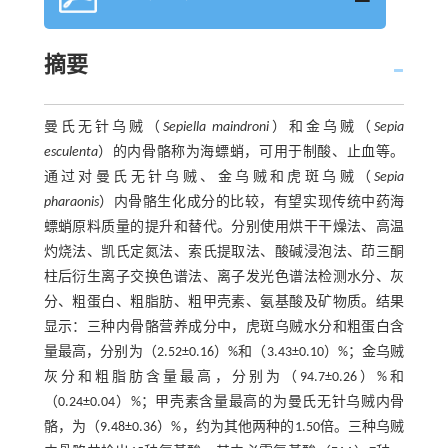
摘要
曼氏无针乌贼（
Sepiella maindroni
）和金乌贼（
Sepia
esculenta
）的内骨骼称为海螵蛸，可用于制酸、止血等。
通过对曼氏无针乌贼、金乌贼和虎斑乌贼（
Sepia
pharaonis
）内骨骼生化成分的比较，有望实现传统中药海
螵蛸原料质量的提升和替代。分别使用烘干干燥法、高温
灼烧法、凯氏定氮法、索氏提取法、酸碱浸泡法、茚三酮
柱后衍生离子交换色谱法、离子发光色谱法检测水分、灰
分、粗蛋白、粗脂肪、粗甲壳素、氨基酸及矿物质。结果
显示：三种内骨骼营养成分中，虎斑乌贼水分和粗蛋白含
量最高，分别为（2.52±0.16）%和（3.43±0.10）%；金乌贼
灰分和粗脂肪含量最高，分别为（94.7±0.26）%和
（0.24±0.04）%；甲壳素含量最高的为曼氏无针乌贼内骨
骼，为（9.48±0.36）%，约为其他两种的1.50倍。三种乌贼