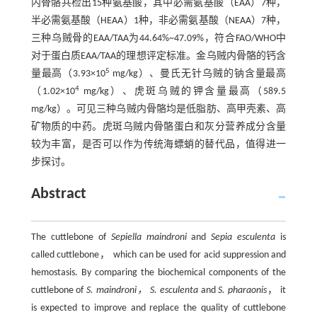
内骨骼共检出15种氨基酸，其中必需氨基酸（EAA）7种，
半必需氨基酸（HEAA）1种，非必需氨基酸（NEAA）7种，
三种乌贼骨的EAA/TAA为44.64%~47.09%，符合FAO/WHO中
对于蛋白质EAA/TAA的理想评定标准。金乌贼内骨骼的钙含
5
量最高（3.93×10
mg/kg）、曼氏无针乌贼的钠含量最高
4
（1.02×10
mg/kg）、虎斑乌贼的钾含量最高（589.5
mg/kg）。可见三种乌贼内骨骼均是低脂肪、高甲壳素、高
矿物质的中药。虎斑乌贼内骨骼蛋白和灰分营养成分含量
较为丰富，是否可以作为传统海螵蛸的替代品，值得进一
步探讨。
Abstract
The cuttlebone of
Sepiella maindroni
and
Sepia esculenta
is
called cuttlebone， which can be used for acid suppression and
hemostasis. By comparing the biochemical components of the
cuttlebone of
S. maindroni， S. esculenta
and
S. pharaonis
， it
is expected to improve and replace the quality of cuttlebone