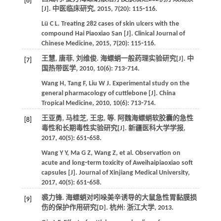
[6]
[J].
中医临床研究
,
2015
,
7
(20): 115⁃116.
Lü
C L
. Treating 282 cases of skin ulcers with the
compound Hai Piaoxiao San [J].
Clinical Journal of
Chinese Medicine
,
2015
,
7
(20): 115⁃116.
王慧, 唐菲, 刘维俊. 海螵蛸一般药理实验研究[J].
中
[7]
国热带医学
,
2010
,
10
(6): 713⁃714.
Wang
H
,
Tang
F
,
Liu
W J
. Experimental study on the
general pharmacology of cuttlebone [J].
China
Tropical Medicine
,
2010
,
10
(6): 713⁃714.
王亚勇, 马桂芝, 王忠,
等
. 阿魏海螵蛸软胶囊的急性
[8]
毒性和长期毒性实验研究[J].
新疆医科大学学报
,
2017
,
40
(5): 651⁃658.
Wang
Y Y
,
Ma
G Z
,
Wang
Z
,
et al
. Observation on
acute and long⁃term toxicity of Aweihaipiaoxiao soft
capsules [J].
Journal of Xinjiang Medical University
,
2017
,
40
(5): 651⁃658.
裘力锋. 海螵蛸对吲哚美辛诱导的大鼠急性胃黏膜损
[9]
伤的保护作用研究[D]. 杭州: 浙江大学,
2013
.