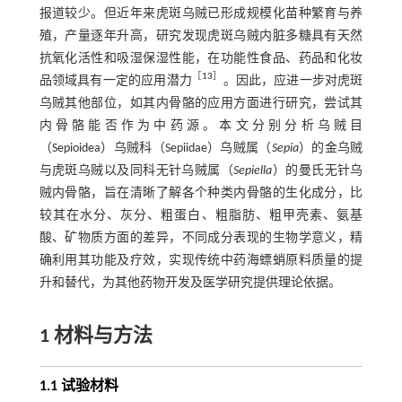
报道较少。但近年来虎斑乌贼已形成规模化苗种繁育与养
殖，产量逐年升高，研究发现虎斑乌贼内脏多糖具有天然
抗氧化活性和吸湿保湿性能，在功能性食品、药品和化妆
［
13
］
品领域具有一定的应用潜力
。因此，应进一步对虎斑
乌贼其他部位，如其内骨骼的应用方面进行研究，尝试其
内骨骼能否作为中药源。本文分别分析乌贼目
（Sepioidea）乌贼科（Sepiidae）乌贼属（
Sepia
）的金乌贼
与虎斑乌贼以及同科无针乌贼属（
Sepiella
）的曼氏无针乌
贼内骨骼，旨在清晰了解各个种类内骨骼的生化成分，比
较其在水分、灰分、粗蛋白、粗脂肪、粗甲壳素、氨基
酸、矿物质方面的差异，不同成分表现的生物学意义，精
确利用其功能及疗效，实现传统中药海螵蛸原料质量的提
升和替代，为其他药物开发及医学研究提供理论依据。
1 材料与方法
1.1 试验材料