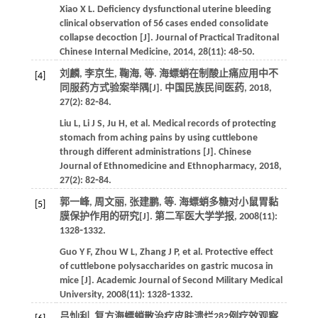
Xiao
X L
. Deficiency dysfunctional uterine bleeding
clinical observation of 56 cases ended consolidate
collapse decoction [J].
Journal of Practical Traditonal
Chinese Internal Medicine
,
2014
,
28
(11): 48⁃50.
刘麟, 李京生, 鞠海,
等
. 海螵蛸在制酸止痛应用中不
[4]
同服药方式验案举隅[J].
中国民族民间医药
,
2018
,
27
(2): 82⁃84.
Liu
L
,
Li
J S
,
Ju
H
,
et al
. Medical records of protecting
stomach from aching pains by using cuttlebone
through different administrations [J].
Chinese
Journal of Ethnomedicine and Ethnopharmacy
,
2018
,
27
(2): 82⁃84.
郭一峰, 周文丽, 张建鹏,
等
. 海螵蛸多糖对小鼠胃黏
[5]
膜保护作用的研究[J].
第二军医大学学报
,
2008
(11):
1328⁃1332.
Guo
Y F
,
Zhou
W L
,
Zhang
J P
,
et al
. Protective effect
of cuttlebone polysaccharides on gastric mucosa in
mice [J].
Academic Journal of Second Military Medical
University
,
2008
(11): 1328⁃1332.
吕灿利. 复方海螵蛸散治疗皮肤溃烂282例疗效观察