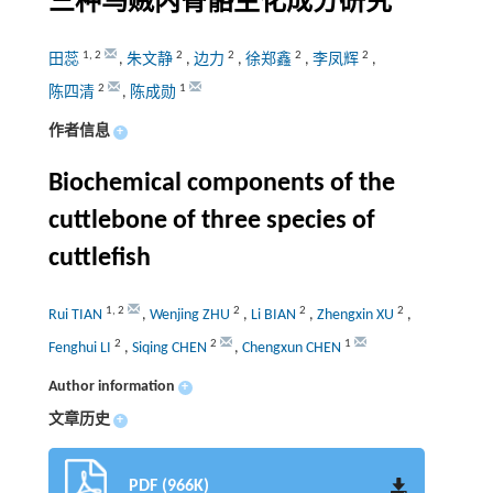
三种乌贼内骨骼生化成分研究
1
,
2
2
2
2
2
田蕊
,
朱文静
,
边力
,
徐郑鑫
,
李凤辉
,
2
1
陈四清
,
陈成勋
作者信息
+
Biochemical components of the
cuttlebone of three species of
cuttlefish
1
,
2
2
2
2
Rui TIAN
,
Wenjing ZHU
,
Li BIAN
,
Zhengxin XU
,
2
2
1
Fenghui LI
,
Siqing CHEN
,
Chengxun CHEN
Author information
+
文章历史
+
PDF (966K)