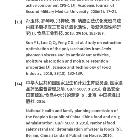
active component CPS⁃1 [J].
Academic Journal of
Second Military Medical University
,
2006
(1): 17⁃21.
孙玉林, 罗琴琴, 冯梓欣,
等
. 响应面法优化虎斑乌贼
[13]
内脏多糖提取工艺及抗氧化活性、吸湿保湿性能研
究[J].
食品工业科技
,
2018
,
39
(10): 182⁃189.
Sun
Y L
,
Luo
Q Q
,
Feng
Z X
,
et al
. Study on extraction
optimization of the polysaccharides from
Sepia
pharaonis
viscera and its antioxidant activities,
moisture⁃absorption and moisture⁃retention
properties [J].
Science and Technology of Food
Industry
,
2018
,
39
(10): 182⁃189.
中华人民共和国国家卫生和计划生育委员会, 国家食
[14]
品药品监督管理总局. GB/T 5009. 3⁃2016,
食品安全
国家标准/食品中水分的测定
[S]. 北京: 中国标准出
版社,
2016
.
National health and family planning commission of
the People’s Republic of China, China food and drug
administration. GB/T 5009. 3⁃2016,
National food
safety standard: determination of water in foods
[S].
Beijing: China Standard Publishing House,
2016
.