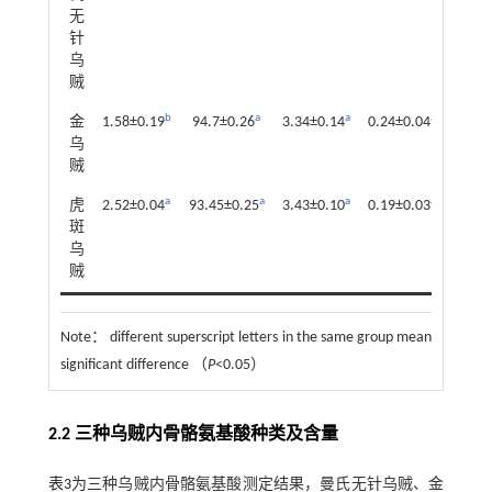
无
针
乌
贼
b
a
a
a
金
1.58±0.19
94.7±0.26
3.34±0.14
0.24±0.04
乌
贼
a
a
a
a
虎
2.52±0.04
93.45±0.25
3.43±0.10
0.19±0.03
斑
乌
贼
Note：
different superscript letters in the same group mean
significant difference （
P
<0.05）
2.2 三种乌贼内骨骼氨基酸种类及含量
表3
为三种乌贼内骨骼氨基酸测定结果，曼氏无针乌贼、金