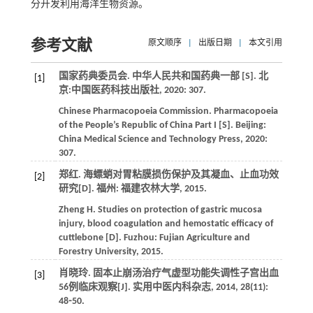
分开发利用海洋生物资源。
参考文献
原文顺序
|
出版日期
|
本文引用
国家药典委员会.
中华人民共和国药典一部
[S]. 北
[1]
京:中国医药科技出版社,
2020
: 307.
Chinese Pharmacopoeia Commission.
Pharmacopoeia
of the People’s Republic of China Part I
[S]. Beijing:
China Medical Science and Technology Press,
2020
:
307.
郑红. 海螵蛸对胃粘膜损伤保护及其凝血、止血功效
[2]
研究[D]. 福州: 福建农林大学,
2015
.
Zheng
H
. Studies on protection of gastric mucosa
injury, blood coagulation and hemostatic efficacy of
cuttlebone [D]. Fuzhou: Fujian Agriculture and
Forestry University,
2015
.
肖晓玲. 固本止崩汤治疗气虚型功能失调性子宫出血
[3]
56例临床观察[J].
实用中医内科杂志
,
2014
,
28
(11):
48⁃50.