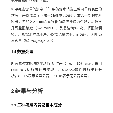
氨基酸和矿物质的含量。
［
20
］
粗甲壳素含量的测定
用蒸馏水清洗三种内骨骼表面的
粘液，在40 ℃温度下烘干2 h称重记为
M
，放入平整的塑料
1
容器，先加入2~3 mol/L氢氧化钠溶液浸没内骨骼，后逐次
升高盐酸浓度（3~4 mol/L），反复浸泡3~5次，将酸液倒
掉，用蒸馏水冲洗干净，40 ℃温度烘干，记为
M
，粗甲壳
2
素含量（%）=
M
/
M
×100%。
2
1
1.4 数据处理
所有试验数据均以平均值±标准差（mean± SD）表示，采用
Excel 2019进行统计与整理；用SPSS22.0软件进行统计分
析，
P
<0.05表示差异显著，
P
>0.05表示无显著差异。
2 结果与分析
2.1 三种乌贼内骨骼基本成分