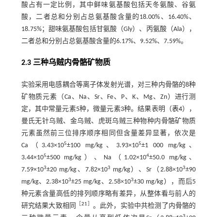
酸占有一定比例，其中鲜味氨基酸包括天冬氨酸、谷氨
酸，二者总和分别占总氨基酸含量的18.00%、16.40%、
18.75%；甜味氨基酸包括甘氨酸（Gly）、丙氨酸（Ala），
二者总和分别占总氨基酸含量的6.17%、9.52%、7.59%。
2.3 三种乌贼内骨骼矿物质
实验采用电感耦合等离子体发射光谱，对三种内骨骼的8种
矿物质元素（Ca、Na、Sr、Fe、P、K、Mg、Zn）进行测
定，其中常量元素5种，微量元素3种。结果表明（
表4
），
曼氏无针乌贼、金乌贼、虎斑乌贼三种物种内骨骼矿物质
元素虽然前三位排序顺序相同但含量差异显著，依次是
5
5
Ca（3.43×10
±100 mg/kg、3.93×10
±1 000 mg/kg、
5
4
3.44×10
±500 mg/kg）、Na（1.02×10
±50.0 mg/kg、
3
3
3
7.59×10
±20 mg/kg、7.82×10
mg/kg）、Sr（2.88×10
±90
3
3
mg/kg、2.38×10
±25 mg/kg、2.58×10
±30 mg/kg），而后5
种元素含量高低的排列顺序略有差异，从整体看与前人的
［
21
］
研究结果大致相同
。此外，实验中共检测了内骨骼的
3