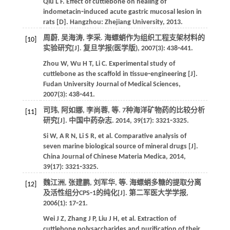
Qiu
L F
. Effect of cuttlebone on healing of
indometacin⁃induced acute gastric mucosal lesion in
rats [D]. Hangzhou: Zhejiang University,
2013
.
周蔚, 吴海涛, 李采. 海螵蛸作为组织工程支架材料的
[10]
实验研究[J].
复旦学报(医学版)
,
2007
(3): 438⁃441.
Zhou
W
,
Wu
H T
,
Li
C
. Experimental study of
cuttlebone as the scaffold in tissue⁃engineering [J].
Fudan University Journal of Medical Sciences
,
2007
(3): 438⁃441.
司玮, 阿如娜, 李尚蓉,
等
. 7种海洋矿物药的比较分析
[11]
研究[J].
中国中药杂志
.
2014
,
39
(17): 3321⁃3325.
Si
W
,
A
R N
,
Li
S R
,
et al
. Comparative analysis of
seven marine biological source of mineral drugs [J].
China Journal of Chinese Materia Medica
,
2014
,
39
(17): 3321⁃3325.
魏江洲, 张建鹏, 刘军华,
等
. 海螵蛸多糖的提取分离
[12]
及活性组分CPS⁃1的纯化[J].
第二军医大学学报
,
2006
(1): 17⁃21.
Wei
J Z
,
Zhang
J P
,
Liu
J H
,
et al
. Extraction of
cuttlebone polysaccharides and purification of their