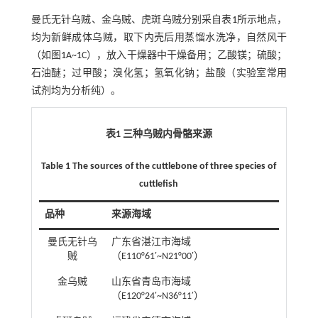
曼氏无针乌贼、金乌贼、虎斑乌贼分别采自
表1
所示地点，
均为新鲜成体乌贼，取下内壳后用蒸馏水洗净，自然风干
（如图
1
A~
1
C），放入干燥器中干燥备用；乙酸镁；硫酸；
石油醚；过甲酸；溴化氢；氢氧化钠；盐酸（实验室常用
试剂均为分析纯）。
表1 三种乌贼内骨骼来源
Table 1 The sources of the cuttlebone of three species of
cuttlefish
品种
来源海域
曼氏无针乌
广东省湛江市海域
贼
（E110°61′~N21°00′）
金乌贼
山东省青岛市海域
（E120°24′~N36°11′）