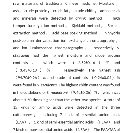
raw materials of traditional Chinese medicine. Moisture，
ash， crude protein， crude fat， crude chitin， amino acids
and minerals were detected by drying method， high
temperature ignition method， Kjeldahl method， Soxhlet
extraction method， acid⁃base soaking method， ninhydrin
post⁃column derivatization ion exchange chromatography，
and ion luminescence chromatography， respectively.
S.
pharaonis
had the highest moisture and crude protein
contents， which were （2.52±0.16）% and
（3.43±0.10）%， respectively. The highest ash
（94.70±0.26）% and crude fat contents （0.24±0.04）%
were found in
S. esculenta
. The highest chitin content was found
in the cuttlebone of
S. maindroni
（9.48±0.36）%， which was
about 1.50 times higher than the other two species. A total of
15 kinds of amino acids were detected in the three
cuttlebones， including 7 kinds of essential amino acids
（EAA）， 1 kind of semi⁃essential amino acids （HEAA） and
7 kinds of non⁃essential amino acids （NEAA）. The EAA/TAA of