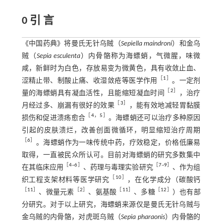
0 引 言
《中国药典》将曼氏无针乌贼（
Sepiella maindroni
）和金乌
贼（
Sepia esculenta
）内骨骼称为海螵蛸，气微腥，味微
咸，新鲜时为白色，存放易变为微黄色，具有收敛止血、
［
1
］
涩精止带、制酸止痛、收湿敛疮等医学作用
。一定剂
［
2
］
量的海螵蛸具有凝血活性，且能缩短凝血时间
，治疗
［
3
］
月经过多、崩漏有很好的效果
，能有效地减轻胃黏膜
［
4
，
5
］
损伤和促进溃疡愈合
。海螵蛸还可以治疗多种原因
引起的皮肤溃烂，改善创面微循环，明显缩短治疗周期
［
6
］
。海螵蛸作为一味传统中药，疗效稳定，价格低廉易
取得，一直被民众所认可。目前对海螵蛸的研究多数集中
［
4
~
6
］
［
7
~
9
］
在其临床应用
、药理与毒理实验研究
、作为组
［
10
］
织工程支架材料等医学研究
，在化学成分（碳酸钙
［
11
］
［
2
］
［
11
］
［
12
］
、微量元素
、氨基酸
、多糖
）也有部
分研究。对于以上研究，海螵蛸来源仅是曼氏无针乌贼与
金乌贼的内骨骼，对虎斑乌贼（
Sepia pharaonis
）内骨骼的