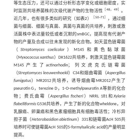
等生态压力，还可以通过分析形态学变化或细胞密度，实
［
48
，
49
］
时监测共培养菌株的次级代谢产物的生物活性
。
［
50
~
71
］
近几年，也有很多类似的研究（如
表2
）
，通过细
菌与细菌、细菌与真菌、真菌与真菌的共培养，刺激或激
活菌株中表达量较低或者沉默的smBGC，提高现有代谢产
物的产量及合成以往未发现的新化合物。如天蓝色链霉菌
（
Streptomyces coelicolor
）M145和黄色黏球菌
（
Myxococcus xanthus
）DK1622共培养，刺激天蓝色链霉菌
M145产生了actinorhodin；列文虎克氏链霉菌
（
Streptomyces leeuwenhoekii
）C34和烟曲霉菌（
Aspergillus
fumigatus
）MR2012共培养，诱导烟曲霉MR2012产生了
pseurotin G，terezine D，1⁃O⁃methylpseurotin A等新的化合
物；费氏曲霉（
Aspergillus fischeri
）NRRL 181和
Xylaria
flabelliformis
G536共培养，产生了新的化合物wheldone，对
乳腺癌、卵巢癌和黑色素瘤细胞具有细胞毒活性；冷杉异
担子菌（
Heterobasidion abietinum
）331和链霉菌AcH 505共
培养时可使链霉菌AcH 505的5⁃formylsalicylic acid的产量明显
提高。