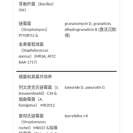
芽胞杆菌（
Bacillus
）
GN1
链霉菌
granatomycin D, granaticin,
（
Streptomyces
）
dihydrogranaticin B (激活沉默基因簇获
PTY087I2 &
得)
金黄葡萄球菌
（
Staphylococcus
aureus
）(MRSA; ATCC
BAA⁃1717)
细菌和真菌共培养
列文虎克氏链霉菌（
S.
luteoride D, pseurotin G
leeuwenhoekii
）C34 &
烟曲霉菌（
A.
fumigatus
） MR2012
娄彻氏链霉菌
borrelidins J⁃K
（
Streptomyces
rochei
）MB037 &拟喙