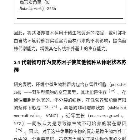
扇形炭角菌（
X.
flabelliformis
）G536
因此，将共培养技术运用于微生物资源的挖掘，或可弥补
由自然环境转移到实验室对菌株带来的不利影响，提高菌
株代谢能力，增强其在传统培养基上的生存能力。
3.4 代谢物可作为复苏因子使其他物种从休眠状态苏
醒
研究表明，环境中微生物种群内包含存留性细胞（persister
［
72
］
cell）——野生型细胞的变异表型，其功能是生存
。存
留性细胞是休眠的、不分裂的细胞，在低营养和能量有限
［
73
，
74
］
的条件下形成
。与活的非可培养状态（viable but
non⁃culturable， VBNC），近零生长（near⁃zero growth，
NZG）一同被认为是导致微生物不可培养的潜在原因
［
75
］
。因此，对于这些休眠微生物的复苏是微生物培养工
作中的一个重要障碍。虽然有大量关于微生物休眠的文献