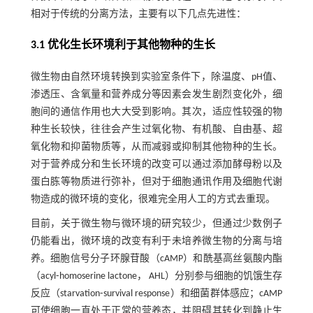
相对于传统的分离方法，主要有以下几点先进性：
3.1 优化生长环境利于其他物种的生长
微生物由自然环境转换到实验室条件下，除温度、pH值、
渗透压、含氧量和营养成分等因素会发生剧烈变化外，细
胞间的通信作用也大大受到影响。其次，适应性较强的物
种生长较快，往往会产生过氧化物、有机酸、自由基、超
氧化物和抑菌物质等，从而减弱或抑制其他物种的生长。
对于营养成分和生长环境的改变可以通过添加酵母粉以及
蛋白胨等物质进行弥补，但对于细胞通讯作用及细胞代谢
物造成的微环境的变化，很难完全用人工的方式去重现。
目前，关于微生物与微环境的研究较少，但通过少数例子
仍能看出，微环境的改变有利于未培养微生物的分离与培
养。细胞信号分子环腺苷酸（cAMP）和酰基高丝氨酸内酯
（acyl⁃homoserine lactone， AHL）分别参与细胞的饥饿生存
反应（starvation⁃survival response）和细菌群体感应；cAMP
可使细胞一直处于正常的营养态，并阻碍其转化到静止生