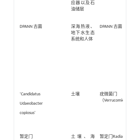
应器以及石
油储层
DPANN 古菌
深海热液、
DPANN 古菌
地下水生态
系统和人体
‘Candidatus
土壤
疣微菌门
（Verrucomicrobia）
Udaeobacter
copiosus’
暂定门
土壤、海
暂定门Radiation（CP