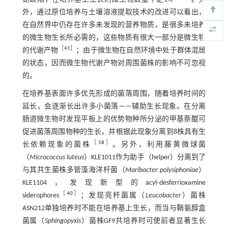
外，通过原位培养与土壤溶液提取技术的改进可以看出，
在自然界中仍存在许多未发现的营养物质，是很多未培养
的微生物生长所必需的，这些物质有很大一部分是微生物
［
41
］
的代谢产物
；由于微生物在自然环境中处于群体混居
的状态，因而微生物代谢产物对周围菌株的影响不可忽视
的。
在培养基表面许多优先形成的菌落周围，随着培养时间的
延长，会逐渐长出许多小菌落——辅助生长现象。在分离
肠道微生物时发现平板上的优势物种所分泌的甲基萘醌可
促进菌落周围物种的生长，并根据此现象分离到8株具有生
［
18
］
长依赖现象的菌株
。另外，利用藤黄微球菌
（
Micrococcus luteus
）KLE1011作为助手（helper）分离到了
与其共生菌株多管藻海洋杆菌（
Maribacter polysiphoniae
）
KLE1104，发现新型的acyl⁃desferrioxamine
［
40
］
siderophores
；发现亮杆菌属（
Leucobacter
）菌株
ASN212单独培养时不能在培养基上生长，而当与鞘氨醇盒
菌属（
Sphingopyxis
）菌株GF9共培养时可使前者显著生长