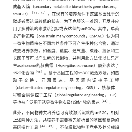
成基因簇（secondary metabolite biosynthesis gene clusters，
［
44
，
45
］
smBGCs）
。在现有的培养条件下这些基因处于沉
默或者表达量较低的状态。为了克服这一难题，开发并应
用了多种策略来激活沉默或表达差的smBGCs。其中，单菌
多产物策略（one strain many compounds，OSMAC）认为同
一微生物菌株在不同培养条件下可产生多种化合物，通过
改变培养参数，如温度、盐度、通气量、碳源、氮源和生
长因子等可以产生新的代谢物，并利用此方法使以往只产
生aspinonene的赭曲霉（
Aspergillus ochraceus
）额外表达了
［
46
］
15种化合物
。基于基因工程的smBGC激活方法，如启
动子交换、异源表达、基因簇内调控子工程
（cluster⁃situated regulator engineering， GSR）、核糖体工
程和全局调控子工程（global regulator engineering， GR）
［
44
］
等也被广泛用于诱导微生物次级代谢产物的表达
。
此外，不同物种共培养也可有效激活沉默的smBGC，相对
上述两种方法，共培养不需要事先解析目的基因和复杂的
［
46
，
47
］
基因操作工具
，不仅模拟物种间竞争及养分耗竭