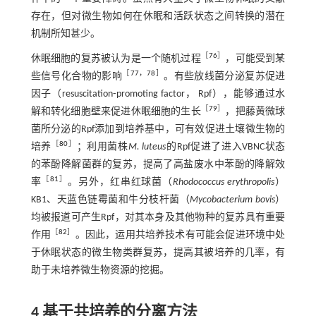
存在，但对微生物如何在休眠和活跃状态之间转换的潜在
机制所知甚少。
［
76
］
休眠细胞的复苏被认为是一个随机过程
，可能受到某
［
77
，
78
］
些信号化合物的影响
。有些放线菌分泌复苏促进
因子（resuscitation⁃promoting factor， Rpf），能够通过水
［
79
］
解和转化细胞壁来促进休眠细胞的生长
，把藤黄微球
菌所分泌的Rpf添加到培养基中，可有效促进土壤微生物的
［
80
］
培养
；利用菌株
M. luteus
的Rpf促进了进入VBNC状态
的苯酚降解菌群的复苏，提高了高盐废水中苯酚的降解效
［
81
］
率
。另外，红串红球菌（
Rhodococcus erythropolis
）
KB1、天蓝色链霉菌和牛分枝杆菌（
Mycobacterium bovis
）
均被报道可产生Rpf，对其本身及其他物种的复苏具有重要
［
82
］
作用
。因此，运用共培养技术有可能会促进环境中处
于休眠状态的微生物类群复苏，提高其被培养的几率，有
助于未培养微生物资源的挖掘。
4 基于共培养的分离方法