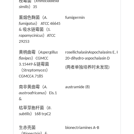
枝霉菌（
Rhinocladiella
similis
）35
薰烟色麴菌（
A.
fumigermin
fumigatus
） ATCC 46645
& 吸水链霉菌（
S.
rapamycinicus
）ATCC
29253
黄柄曲霉（
Aspergillus
rosellichalasinAspochalasins E, P, H, M19,
flavipes
）CGMCC
20⁃dihydro⁃aspochalasin D
3.15449 &链霉菌
(两者单独培养时未发现)
（
Streptomyces
）
CGMCC4.7185
南非黄曲霉（
A.
austramide (8)
austroafricanus
）Eis.1
&
枯草芽胞杆菌（
B.
subtilis
）168 trpC2
生赤壳菌
bionectriamines A⁃B
（
Bionectria
）&