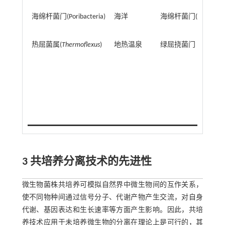
海绵杆菌门(Poribacteria)
海洋
海绵杆菌门(Poribacter
热屈菌属(
Thermoflexus
)
地热温泉
绿屈挠菌门（Chlorofl
3 共培养分离技术的先进性
微生物菌株共培养可模拟自然界中微生物间的互作关系，
使不同物种间通过信号分子、代谢产物产生交流，对自身
代谢、基因表达和生长速率等方面产生影响。因此，共培
养技术应用于未培养微生物的分离在理论上是可行的，其