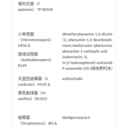
塚村氏菌（
T.
pulmonis
） TP⁃B0596
小单孢菌
dimethyl phenazine⁃1,6⁃dicarboxylate
（
Micromonospora
）
(1), phenazine⁃1,6⁃dicarboxylic acid
UR56 &
mono methyl ester (phencomycin; 2),
phenazine⁃1⁃carboxylic acid
放线动孢菌
(tubermycin; 3),
（
Actinokineospora
）
N
⁃(2⁃hydroxyphenyl)⁃acetamide (9),
EG49
P⁃anisamide (10) (纯培养时未发现)
天蓝色链霉菌（
S.
actinorhodin
coelicolor
）M145 &
黄色黏球菌（
M.
xanthus
）DK1622
链霉菌
dentigerumycin E
（
Streptomyces
）JB5 &