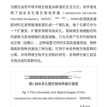
为模仿自然环境中微生物复杂群落的生活方式，有学者发
明了纳米多孔微生物培养器（nanoporous microscale
［
84
，
85
］
microbial incubators，NMMI）
。NMMI采用纳米凝
胶材料在透明玻璃表面形成一个微孔板，每个孔都可作为
一个扩散室，扩散室侧壁有纳米孔，容纳微生物细胞的同
时避免与其他细胞的直接接触，只允许其产生的代谢物进
出交换（如
图2
）。这种装置可同时实现高通量筛选、物种
隔离和物种间通信三种功能，可用于未培养微生物类群的
分离、共培养微生物共生机制的研究、多物种代谢工程及
生物合成的类群优化。
图2 纳米多孔微生物培养器示意图
Fig. 2 The schematic and digital images of the
nanoporous microscale microbial incubators （NMMI）
Full size