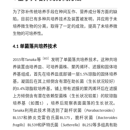
为了弥补传统培养手段在种间互作、营养成分等方面的缺
陷，目前已有多种共培养技术及装置被发明，并应用于未
培养微生物的分离，取得了一定的成效，提高了未培养微
生物的可培养性。
4.1 单菌落共培养技术
［
83
］
2015年Tanaka等
发明了单菌落共培养技术，这种共培
养装置由培养皿、可培养菌株、聚丙烯环、滤膜和固体培
养基组成，首先在培养皿底部铺一层1.5%琼脂的固体培养
基，凝固后在其上倾倒含有潜在助长菌（生长状况较好）
的0.4%琼脂软培养基，铺上带有滤膜的聚丙烯环后在滤膜
上方倾倒含有潜在依赖型菌株（生长状况较差）的软琼脂
培养基（如
图1
），培养后观察表面菌落的生长状况。
Tanaka利用此技术筛选到了副杆状菌（
Parabacteroides
）
BL157和肺炎克雷伯氏菌BL175，脆杆状菌（
Bacteroides
fragilis
）BL539和萨特氏菌（
Sutterella
）BL252等多组具有助