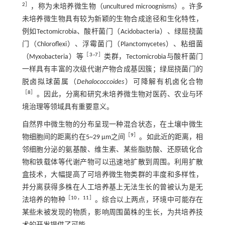
2
］
，称为未培养微生物（uncultured microognisms）。许多
未培养微生物具有较为新颖的生物合成途径和生化特性，
例如Tectomicrobia、酸杆菌门（Acidobacteria）、绿屈挠菌
门（Chloroflexi）、浮霉菌门（Planctomycetes）、粘细菌
［
3
~
7
］
（Myxobacteria）等
类群，Tectomicrobia与酸杆菌门
一样具有丰富的次级代谢产物合成基因簇；绿屈挠菌门的
脱卤拟球菌属（
Dehalococcoides
）可降解有机卤化合物
［
8
］
。因此，分离和研究未培养微生物对医药、农业与环
境治理等领域具有重要意义。
自然界中微生物的分布呈现一种混合状态，在土壤中微生
［
9
］
物细胞间的距离约在5~29 μm之间
。如此近的距离，相
邻细胞分泌的氨基酸、维生素、某些脂肪酸、还原硫化合
物和铁载体等代谢产物可以迅速地扩散到周围。利用扩散
盒技术，大幅提高了可培养微生物类群的丰度和多样性，
并分离获得多株在人工培养基上无法生长的曾被认为是无
［
10
，
11
］
法培养的物种
。综合以上两点，环境中可能存在
某些未被发现的物质，影响周围菌株的生长，为共培养技