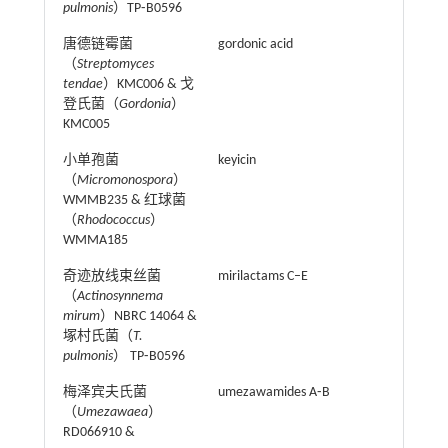
pulmonis
）TP⁃B0596
唐德链霉菌
gordonic acid
（
Streptomyces
tendae
）KMC006 & 戈
登氏菌（
Gordonia
）
KMC005
小单孢菌
keyicin
（
Micromonospora
）
WMMB235 & 红球菌
（
Rhodococcus
）
WMMA185
奇迹放线束丝菌
mirilactams C–E
（
Actinosynnema
mirum
）NBRC 14064 &
塚村氏菌（
T.
pulmonis
） TP⁃B0596
梅泽宾夫氏菌
umezawamides A⁃B
（
Umezawaea
）
RD066910 &