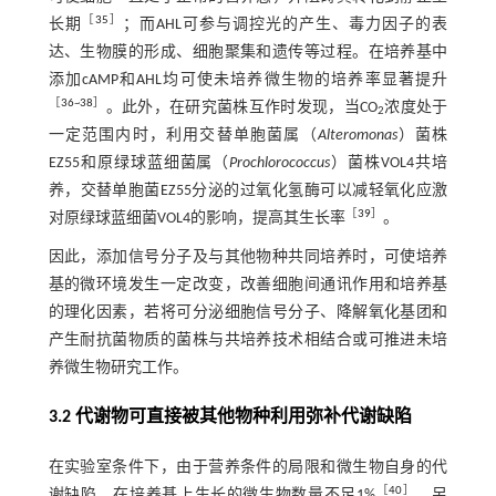
［
35
］
长期
；而AHL可参与调控光的产生、毒力因子的表
达、生物膜的形成、细胞聚集和遗传等过程。在培养基中
添加cAMP和AHL均可使未培养微生物的培养率显著提升
［
36
~
38
］
。此外，在研究菌株互作时发现，当CO
浓度处于
2
一定范围内时，利用交替单胞菌属（
Alteromonas
）菌株
EZ55和原绿球蓝细菌属（
Prochlorococcus
）菌株VOL4共培
养，交替单胞菌EZ55分泌的过氧化氢酶可以减轻氧化应激
［
39
］
对原绿球蓝细菌VOL4的影响，提高其生长率
。
因此，添加信号分子及与其他物种共同培养时，可使培养
基的微环境发生一定改变，改善细胞间通讯作用和培养基
的理化因素，若将可分泌细胞信号分子、降解氧化基团和
产生耐抗菌物质的菌株与共培养技术相结合或可推进未培
养微生物研究工作。
3.2 代谢物可直接被其他物种利用弥补代谢缺陷
在实验室条件下，由于营养条件的局限和微生物自身的代
［
40
］
谢缺陷，在培养基上生长的微生物数量不足1%
。另