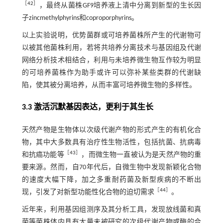
［
42
］
，最终从菌株GF9培养液上清中分离到新型的生长因
子zincmethylphyrins和coproporphyrins。
以上实验说明，优势菌群或可培养菌株所产生的代谢物可
以被其他菌株利用，若将共培养分离技术与基因组及代谢
网络分析技术相结合，利用与未培养微生物互作较为明显
的可培养菌株作为助手或许可以弥补某些类群的代谢缺
陷，使其被分离培养，从而丰富可培养微生物的多样性。
3.3 激活沉默基因表达，更利于其生长
天然产物是生物体以次级代谢产物的形式产生的有机化合
物，其中大多数具有治疗性生物活性，包括抗菌、抗病毒
［
43
］
和抗癌功能等
，而微生物一直被认为是天然产物的重
要来源。然而，自70年代后，自微生物中发现新颖化合物
的速度大幅下降，加之多重耐药菌及新型疾病的不断出
［
44
］
现，引发了对新型功能性化合物的迫切需求
。
近年来，利用基因组测序及其分析工具，发现放线菌和真
菌等菌株体内具有大量未被研究的次级代谢产物或酶的合