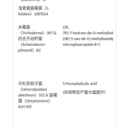
浅青紫链霉菌（
S.
lividans
）168TK24
木霉菌
(3R,
（
Trichoderma
）307 &
7R)⁃7⁃hydroxy⁃de⁃O⁃methyllasiodiplodin,
约氏不动杆菌
(3R)⁃5⁃oxo⁃de⁃O⁃methyllasiodiplodin,
（
Acinetobacter
microsphaeropsisin B⁃C
johnsonii
）B2
冷杉异担子菌
5⁃Formylsalicylic acid
（
Heterobasidion
(共培养后产量大幅提升)
abietinum
）331 & 链霉
菌（
Streptomyces
）
AcH 505