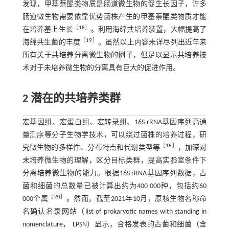
发现，甲基萘醌类物质是肠道微生物的促生长因子，许多
肠道微生物需要依靠优势菌株产生的甲基萘醌类物质才能
［
18
］
在培养基上生长
。利用海绵共培养装置，大幅提高了
［
19
］
海绵共生菌的丰度
。虽然以上内容未详尽列出近年来
所有关于共培养分离微生物的例子，但足以显示共培养技
术对于未培养微生物的分离具有巨大的促进作用。
2 潜在的共培养类群
宏基因组、宏蛋白组、宏转录组、16S rRNA基因序列高通
量测序等分子生物学技术，可以绕过菌株的培养过程，研
［
18
］
究微生物的多样性、分布特点和代谢类型等
，加深对
未培养微生物的理解，区分目标类群，提高实验室条件下
分离培养微生物的能力。根据16S rRNA基因序列数据，古
菌和细菌的总数量已被计算出约为400 000种，包括约60
［
20
］
000个属
。然而，截至2021年10月，原核生物名称命
名确认名录网站（list of prokaryotic names with standing in
nomenclature， LPSN）显示，合格发表的古菌和细菌（含