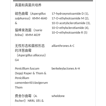
真菌和真菌共培养
硫色曲霉（
Aspergillus
17⁃hydroxynotoamide D (1),
sulphureus
）KMM 4640
17⁃O⁃ethylnotoamide M (2),
&
10⁃O⁃acetylsclerotiamide (3),
10⁃O⁃ethylsclerotiamide (4),
猫棒束孢菌（
Isaria
10⁃O⁃ethylnotoamide R (5)
felina
）KMM 4639
无性形态和菌核形态
allianthrones A⁃C
的洋葱曲霉
（
Aspergillus alliaceus
）
G4
Penicillium fuscum
berkeleylactones A⁃H
(Sopp) Raper & Thom &
Penicillium
camembertii
/
clavigerum
Thom
费舍尔曲霉（
A.
wheldone
fischeri
）NRRL 181 &