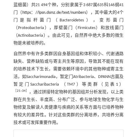
蓝细菌）共21 494个种，分别隶属于3 687属635科146纲41
门（
https：//lpsn.dsmz.de/text/numbers
），其中最大的4个
门是拟杆菌门（Bacteroidetes），变形菌门
（Proteobacteria），厚壁菌门（Firmicutes）和放线菌门
（Actinobacteria）。由此可见，自然界中绝大多数的微生
物是未被培养的。
自然界中有许多类群因自身基因组和体积较小、代谢通路
缺失、营养缺陷或与寄主共生等原因，导致其不能在现有
的培养技术下生长，需要依赖环境中的其他物种或寄主生
活，如Saccharimonadia，暂定门Atribacteria、DPANN古菌及
暂定门Saccharibacteria （TM7）等类群（见
表1
）
［
21
~
34
］
，通过拼接特定物种的基因组并分析发现，以上类
群在共生长、丰度高、分布广泛、参与地球生物化学与生
物修复及解读人类健康与疾病的关系等方面与已培养物种
有较大的差异性。针对这些类群的分离培养，共培养分离
技术或可发挥重要作用。