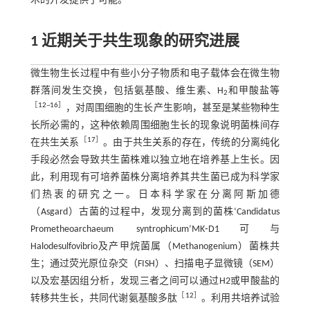
术的开发提供了可能。
1 近期关于共生现象的研究进展
微生物生长过程中有些小分子物质和电子载体会在微生物
群落间发生交换，包括氨基酸、维生素、H
和甲酸盐等
2
［
12
~
16
］
，对周围细胞的生长产生影响，甚至是某些物种生
长所必需的，这种依赖周围细胞生长的现象说明菌株间存
［
17
］
在共生关系
。由于共生关系的存在，传统的分离纯化
手段必然会导致共生菌株难以独立地在培养基上生长。因
此，利用现有可培养菌株分离培养其共生菌已成为科学家
们热衷的研究之一。日本科学家在分离阿斯加德
（Asgard）古菌的过程中，发现分离到的菌株‘Candidatus
Prometheoarchaeum syntrophicum’MK⁃D1可与
Halodesulfovibrio及产甲烷菌属（Methanogenium）菌株共
生；通过荧光原位杂交（FISH）、扫描电子显微镜（SEM）
以及宏基因组分析，发现三者之间可以通过H2或甲酸盐的
［
12
］
转移共生长，共同代谢氨基酸多肽
。利用共培养试验