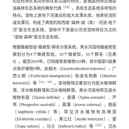
的亚热带区系向热带区系过渡的特点，是我国热带北缘岩
［
19
］
溶森林生态系统的典型代表
，具有生态系统多样性的
特点。湿地上游地下河涌出形成大龙潭水库，地表径流形
成龙潭河，构成了典型的桂西南“森林⁃湖（库）⁃河流⁃地下
河”复合生态系统，湿地中下游是以河流湿地特征为主的
“湿地⁃森林”复合生态系统。
根据植被型组⁃植被型⁃群系分类系统，黑水河湿地植被类型
被划分为4个植被型组，10个植被型，31个群系（见
表
3
）。截至2019年，已知维管束植物525种，其中国家Π级重
点保护植物9种，如蚬木（
Excentrodendron hsienmu
）、广
西火桐（
Erythropsis kwangsiensis
）和金毛狗蕨（
Cibotium
［
11
，
14
］
barometz
）等
。湿地植物主要划分为挺水植物群
落、浮水植物群落和沉水植物群落。黑水河湿地常见挺水
植物有菰（
Zizania latifolia
）、香蒲（
Typha orienalis
）、芦
苇（
Phragmites australis
）、菖蒲（
Acorus calamus
）、慈菇
（
Sagittaria trifolia
）等；常见浮水植物有凤眼莲
（
Eichhornia crassipes
）、满江红（
Azolla imbricata
）、菱
［
11
］
（
Trapa natans
）、马兰（
Kalimeris indica
）等
。沉水