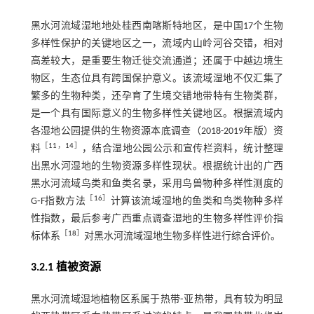
黑水河流域湿地地处桂西南喀斯特地区，是中国17个生物
多样性保护的关键地区之一，流域内山岭河谷交错，相对
高差较大，是重要生物迁徙交流通道；还属于中越边境生
物区，生态位具有跨国保护意义。该流域湿地不仅汇集了
繁多的生物种类，还孕育了生境交错地带特有生物类群，
是一个具有国际意义的生物多样性关键地区。根据流域内
各湿地公园提供的生物资源本底调查（2018-2019年版）资
［
11
，
14
］
料
，结合湿地公园公示和宣传栏资料，统计整理
出黑水河湿地的生物资源多样性现状。根据统计出的广西
黑水河流域鸟类和鱼类名录，采用鸟兽物种多样性测度的
［
16
］
G⁃F指数方法
计算该流域湿地的鱼类和鸟类物种多样
性指数，最后参考广西重点调查湿地的生物多样性评价指
［
18
］
标体系
对黑水河流域湿地生物多样性进行综合评价。
3.2.1 植被资源
黑水河流域湿地植物区系属于热带⁃亚热带，具有较为明显