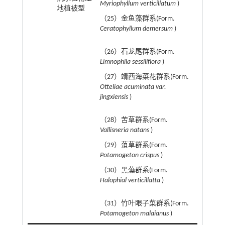
Myriophyllum verticillatum
)
地植被型
（25）金鱼藻群系(Form.
Ceratophyllum demersum
)
（26）石龙尾群系(Form.
Limnophila sessiliflora
)
（27）靖西海菜花群系(Form.
Otteliae acuminata var.
jingxiensis
)
（28）苦草群系(Form.
Vallisneria natans
)
（29）菹草群系(Form.
Potamogeton crispus
)
（30）黑藻群系(Form.
Halophial verticillatta
)
（31）竹叶眼子菜群系(Form.
Potamogeton malaianus
)