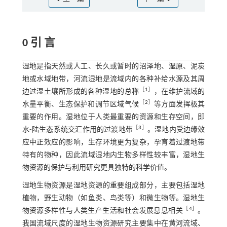
0 引 言
湿地是指天然或人工、长久或暂时的沼泽地、湿原、泥炭
地或水域地带，河流湿地是流域内的各种补给水源及其周
［
1
］
边过湿土壤所形成的各种湿地的总称
，在维护流域的
［
2
］
水量平衡、生态保护和调节区域气候
等方面发挥极其
重要的作用。湿地位于人类最重要的资源和生存空间，即
［
3
］
水⁃陆生态系统交汇作用的过渡地带
。湿地内受边缘效
应中正效应的影响，生存环境更为复杂，孕育着过渡地带
特有的物种，因此流域湿地内生物多样性较丰富，湿地生
物资源的保护与利用研究更具独特的科学价值。
湿地生物资源是湿地资源的重要组成部分，主要包括湿地
植物，野生动物（如鱼类、鸟类等）和微生物等。湿地生
［
4
］
物资源多样性与人类生产生活和社会发展息息相关
。
我国流域尺度的湿地生物资源研究主要集中在黄河流域、