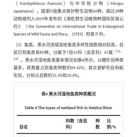
（
Trachypithecus francoisi
）与中华秋沙鸭（
Mergus
squamatus
），国家Π级重点保护野生动物34种，超过28种
动物被列入2019年发布的《濒危野生动植物种国际贸易公
约》（the Convention on International Trade in Endangered
Species of Wild Fauna and Flora， CITES）附录Ⅱ中。
（1）鱼类。黑水河流域湿地鱼类多样性指数相对较高，目
［
11
，
前已知鱼类有85种，分属于7目31科（含亚科）67属
14
］
。黑水河湿地鱼类基本情况如
表4
所示，以鲤形目种类
最多，其数量占到鱼类种数的69.42%；其次是鲈形目和鲇
形目，分别占总数的15.3%和10.6%。
表4 黑水河湿地鱼类种类概况
Table 4 The types of wetland fish in Heishui River
科数（含亚
种
比
目名
科）
数
例/%