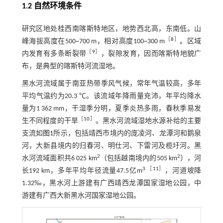
1.2 自然环境条件
研究区地处桂西南喀斯特地区，地势西北高，东南低。山
［
8
］
峰海拔高度在500~700 m，相对高度100~300 m
。区域
［
9
］
内发育有多条断裂带
，裂隙发育，因而喀斯特地貌广
布，是典型的喀斯特河流湿地。
黑水河流域属于南亚热带季风气候，常年气温较高，多年
平均气温约为20.3 ℃。该流域年降雨量充沛，年平均降水
量为1 362 mm，干湿季分明，夏季炎热多雨，春秋季易发
［
10
］
生不同程度的干旱
。黑水河流域湿地水源补给的主要
支流如
图1
所示，包括靖西市境内的庞凌河、龙潭河和鹅泉
河，大新县境内的归春河、明仕河、下雷河及榄圩河。黑
2
2
水河流域面积共6 025 km
（包括越南境内的505 km
），河
3 ［
11
］
长192 km，多年平均年径流量47.5亿m
，河道坡降
1.32‰，黑水河上游建有广西靖西龙潭国家湿地公园，中
游建有广西大新黑水河国家湿地公园。