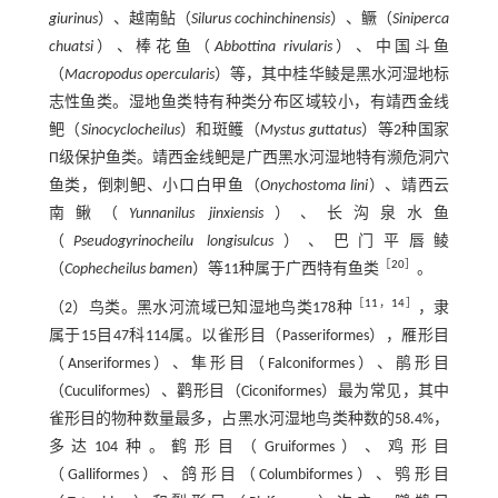
giurinus
）、越南鲇（
Silurus cochinchinensis
）、鳜（
Siniperca
chuatsi
）、棒花鱼（
Abbottina rivularis
）、中国斗鱼
（
Macropodus opercularis
）等，其中桂华鲮是黑水河湿地标
志性鱼类。湿地鱼类特有种类分布区域较小，有靖西金线
鲃（
Sinocyclocheilus
）和斑鳠（
Mystus guttatus
）等2种国家
Π级保护鱼类。靖西金线鲃是广西黑水河湿地特有濒危洞穴
鱼类，倒刺鲃、小口白甲鱼（
Onychostoma lini
）、靖西云
南鳅（
Yunnanilus jinxiensis
）、长沟泉水鱼
（
Pseudogyrinocheilu longisulcus
）、巴门平唇鲮
［
20
］
（
Cophecheilus bamen
）等11种属于广西特有鱼类
。
［
11
，
14
］
（2）鸟类。黑水河流域已知湿地鸟类178种
，隶
属于15目47科114属。以雀形目（Passeriformes），雁形目
（Anseriformes）、隼形目（Falconiformes）、鹃形目
（Cuculiformes）、鹳形目（Ciconiformes）最为常见，其中
雀形目的物种数量最多，占黑水河湿地鸟类种数的58.4%，
多达104种。鹤形目（Gruiformes）、鸡形目
（Galliformes）、鸽形目（Columbiformes）、鸮形目