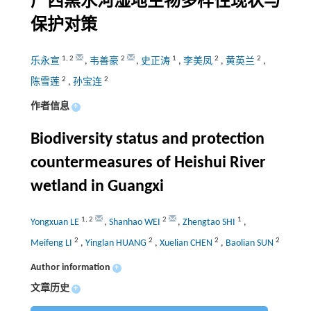
广西黑水河湿地生物多样性现状与
保护对策
1
,
2
2
1
2
2
乐永宣
,
韦善豪
,
史正涛
,
李美凤
,
黄英兰
,
2
2
陈雪莲
,
孙宝连
作者信息
+
Biodiversity status and protection
countermeasures of Heishui River
wetland in Guangxi
1
,
2
2
1
Yongxuan LE
,
Shanhao WEI
,
Zhengtao SHI
,
2
2
2
2
Meifeng LI
,
Yinglan HUANG
,
Xuelian CHEN
,
Baolian SUN
Author information
+
文章历史
+