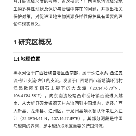
月开展流域尺度的考察，首次揭示了广西黑水河流域湿地
生物多样性现状及保护与管理中存在的问题，并提出相关
保护对策，对促进湿地生物资源多样性保护具有重要的理
论与现实意义。
1 研究区概况
1.1 地理位置
黑水河位于广西壮族自治区西南部，属于珠江水系⁃西江支
流⁃郁江支流⁃左江的支流。发源于广西靖西市新靖镇环河村
渔翁撒网东侧石山脚下的大龙潭（23.14'76.70''N，
106.41'84.58''E），向东南流经靖西市岳圩镇西流进入越
南、从大新县硕龙镇德天村东流回到中国境内，途经广西
大新县、龙州县、江州区，于龙州县响水镇驮怀屯汇入左
江（22.39'54.41''N，107.16'57.89''E）。其部分河段是中国
与越南的界河，是中越边境地区重要的跨国河流。