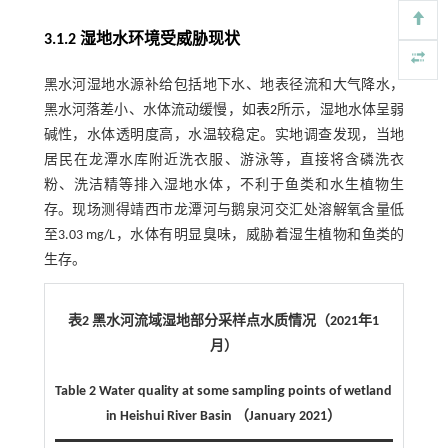
3.1.2 湿地水环境受威胁现状
黑水河湿地水源补给包括地下水、地表径流和大气降水，
黑水河落差小、水体流动缓慢，如
表2
所示，湿地水体呈弱
碱性，水体透明度高，水温较稳定。实地调查发现，当地
居民在龙潭水库附近洗衣服、游泳等，直接将含磷洗衣
粉、洗洁精等排入湿地水体，不利于鱼类和水生植物生
存。现场测得靖西市龙潭河与鹅泉河交汇处溶解氧含量低
至3.03 mg/L，水体有明显臭味，威胁着湿生植物和鱼类的
生存。
表2 黑水河流域湿地部分采样点水质情况（2021年1
月）
Table 2 Water quality at some sampling points of wetland
in Heishui River Basin （January 2021）