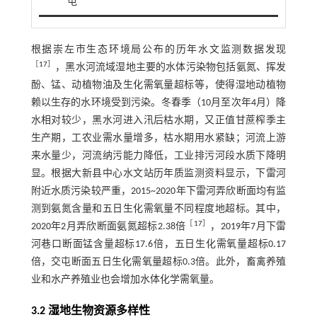
屯
根据崇左市生态环境局公布的历年水文监测数据发现
［
17
］
，黑水河流域湿地主要的水体污染物包括氨氮、挥发
酚、锰、动植物油及生化需氧量超标等，使得湿地动植物
赖以生存的水环境受到污染。冬春季（10月至次年4月）降
水相对较少，黑水河进入汛后枯水期，又正值甘蔗榨季主
生产期，工农业需水量增多，枯水期用水紧缺；河流上游
来水量少，河流纳污能力降低，工业排污河段水质下降明
显。根据大新县中心水文站历年质监测资料显示，下雷河
附近水质污染较严重，2015~2020年下雷河弄欣断面均有监
测到氨氮含量和五日生化需氧量不同程度地超标。其中，
［
17
］
2020年2月弄欣断面氨氮超标2.38倍
，2019年7月下雷
河巷口断面锰含量超标17.6倍，五日生化需氧量超标0.17
倍，交屯断面五日生化需氧量超标0.3倍。此外，畜禽养殖
业和水产养殖业也会增加水体化学需氧量。
3.2 湿地生物资源多样性