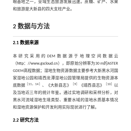
眼基地之一，全域生态旅游发展迅速。蔗糖、矿产、水果
和旅游是大新县的四大支柱产业。
2 数据与方法
2.1 数据来源
本研究采用的DEM数据源于地理空间数据云
（
http：//www.gscloud.cn
），即原始分辨率为30 m的ASTER
GDEM高程数据；湿地生物资源数据主要参考大新黑水河国
家湿地公园和靖西龙潭湿地公园管理局提供的生物资源本
［
11
，
14
］
［
9
］
［
10
］
底数据
、《大新县志》
《靖西县志》
以
及当地近三年的统计年鉴。通过实地调研和采样分析，对
黑水河流域湿地生境类型、重要水域的湿地水质基本情况
和湿地资源保护和开发利用实际现状进行了解。
2.2 研究方法