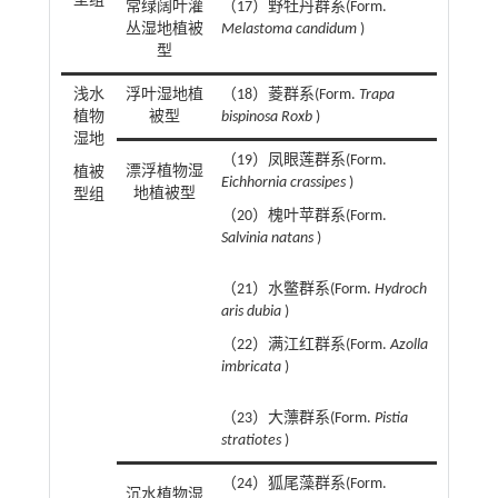
型组
常绿阔叶灌
（17）野牡丹群系(Form.
丛湿地植被
Melastoma candidum
)
型
浅水
浮叶湿地植
（18）菱群系(Form.
Trapa
植物
被型
bispinosa Roxb
)
湿地
（19）凤眼莲群系(Form.
漂浮植物湿
植被
Eichhornia crassipes
)
地植被型
型组
（20）槐叶苹群系(Form.
Salvinia natans
)
（21）水鳖群系(Form.
Hydroch
aris dubia
)
（22）满江红群系(Form.
Azolla
imbricata
)
（23）大薸群系(Form.
Pistia
stratiotes
)
（24）狐尾藻群系(Form.
沉水植物湿