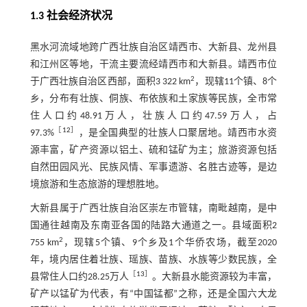
1.3 社会经济状况
黑水河流域地跨广西壮族自治区靖西市、大新县、龙州县
和江州区等地，干流主要流经靖西市和大新县。靖西市位
2
于广西壮族自治区西部，面积3 322 km
，现辖11个镇、8个
乡，分布有壮族、侗族、布依族和土家族等民族，全市常
住人口约48.91万人，壮族人口约47.59万人，占
［
12
］
97.3%
，是全国典型的壮族人口聚居地。靖西市水资
源丰富，矿产资源以铝土、硫和锰矿为主；旅游资源包括
自然田园风光、民族风情、军事遗游、名胜古迹等，是边
境旅游和生态旅游的理想胜地。
大新县属于广西壮族自治区崇左市管辖，南毗越南，是中
国通往越南及东南亚各国的陆路大通道之一。县域面积2
2
755 km
，现辖5个镇、9个乡及1个华侨农场，截至2020
年，境内居住着壮族、瑶族、苗族、水族等少数民族，全
［
13
］
县常住人口约28.25万人
。大新县水能资源较为丰富，
矿产以锰矿为代表，有“中国锰都”之称，还是全国六大龙