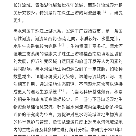
长江流域、青海湖流域和松花江流域，而珠江流域湿地相
［
5
］
关研究较少，特别是对在珠江上游的河流湿地
，研究
更少。
黑水河属于珠江上游水系，发源于广西靖西市，是一条国
际性河流。河流呈西北⁃东南走向，水质较好、水量充沛，
［
6
］
水生生态系统较为完整
，生物资源丰富多样。黑水河
湿地生态系统的健康关乎珠江上游和桂西南边境地区城镇
的发展，但近年受区域自然因素和旅游开发等人为因素的
共同影响，黑水河湿地生物资源受到了一定威胁，如物种
数量减少、湿地环境受到污染等。湿地与流域内江河、湖
泊相互作用，通过湿地生态廊道，不同湿地斑块可以连接
［
7
］
成更大的湿地生态系统
，而当地科研基础薄弱，积累
的相关生物本底调查数据较少，且上游与下游缺乏湿地生
物资源基础信息交流，针对黑水河流域内湿地生物多样性
评价的研究尚为空白，为促进对黑水河流域湿地生物资源
的科学保护与管理，亟需从流域尺度上对黑水河流域湿地
内的生物资源及其多样性进行统计分析。本研究于2021年1