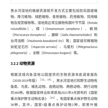
黑水河湿地的植被资源按开发方式主要包括防风固堤植
物、降污植物、绿肥植物、食用植物、药用植物、饲用植
物及观赏植物等。湿地周边常见植物有圆叶节节菜（
Rotala
rotundifolia
）、樟（
Cinnamomum camphora
）、枫杨
（
Pterocarya stenoptera
）、腺柳（
Salix chaenomeloides
）和
台湾泡桐（
Paulownia kawakamii Ito
）等；国家级珍稀植物
如蛇足石杉（
Huperzia serrata
）、马尾杉（
Phlegmariurus
phlegmaria
）、龙眼（
Dimocarpus longans
）等。
3.2.2 动物资源
根据流域内各湿地公园提供的生物资源本底调查报告
［
11
，
14
］
（2018-2019年版）
，黑水河湿地已知野生动物有
鱼类、鸟类、哺乳动物、底栖动物、两栖动物、爬行动物
共366种。根据国家林业和草原局2021年4月颁布的《国家
［
21
］
重点保护野生动物名录》
，有国家重点保护野生动物
36种，其中，国家I级重点保护动物2种，即黑叶猴