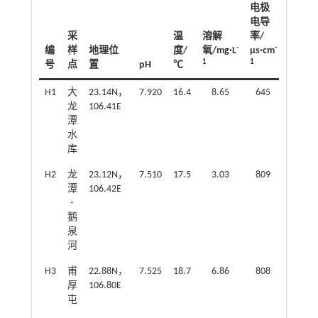
电极
电导
采
温
溶解
率/
-
-
编
样
地理位
度/
氧/mg·L
µs·cm
1
1
号
点
置
pH
℃
H1
大
23.14N，
7.920
16.4
8.65
645
龙
106.41E
潭
水
库
H2
龙
23.12N，
7.510
17.5
3.03
809
潭
106.42E
⁃
鹅
泉
河
H3
甫
22.88N，
7.525
18.7
6.86
808
厚
106.80E
屯