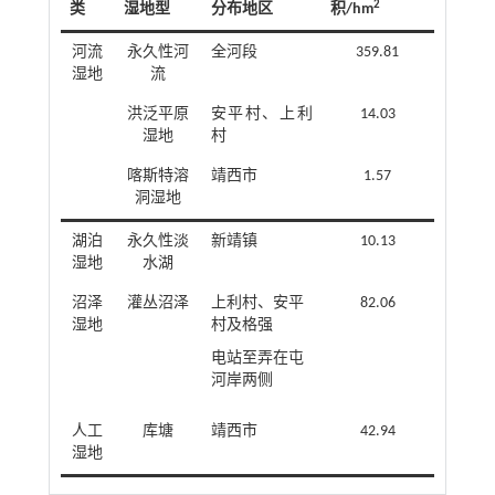
2
类
湿地型
分布地区
积/hm
河流
永久性河
全河段
359.81
湿地
流
洪泛平原
安平村、上利
14.03
湿地
村
喀斯特溶
靖西市
1.57
洞湿地
湖泊
永久性淡
新靖镇
10.13
湿地
水湖
沼泽
灌丛沼泽
上利村、安平
82.06
湿地
村及格强
电站至弄在屯
河岸两侧
人工
库塘
靖西市
42.94
湿地