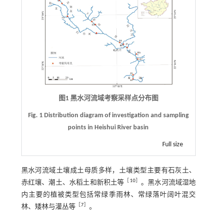
图1 黑水河流域考察采样点分布图
Fig. 1 Distribution diagram of investigation and sampling
points in Heishui River basin
Full size
黑水河流域土壤成土母质多样，土壤类型主要有石灰土、
［
10
］
赤红壤、潮土、水稻土和新积土等
。黑水河流域湿地
内主要的植被类型包括常绿季雨林、常绿落叶阔叶混交
［
7
］
林、矮林与灌丛等
。