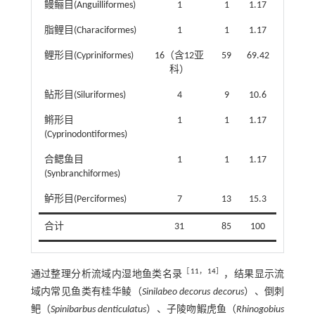
鳗鲡目(Anguilliformes)
1
1
1.17
脂鲤目(Characiformes)
1
1
1.17
鲤形目(Cypriniformes)
16（含12亚
59
69.42
科）
鲇形目(Siluriformes)
4
9
10.6
鳉形目
1
1
1.17
(Cyprinodontiformes)
合鳃鱼目
1
1
1.17
(Synbranchiformes)
鲈形目(Perciformes)
7
13
15.3
合计
31
85
100
［
11
，
14
］
通过整理分析流域内湿地鱼类名录
，结果显示流
域内常见鱼类有桂华鲮（
Sinilabeo decorus decorus
）、倒刺
鲃（
Spinibarbus denticulatus
）、子陵吻鰕虎鱼（
Rhinogobius