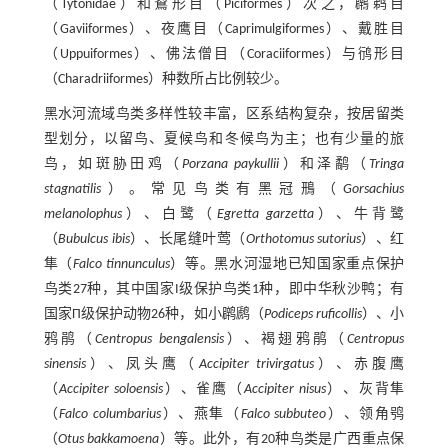
（Tytonidae）和鴷形目（Piciformes）次之，鸊鹈目
（Gaviiformes）、夜鹰目（Caprimulgiformes）、戴胜目
（Uppuiformes）、佛法僧目（Coraciiformes）与鸻形目
（Charadriiformes）种数所占比例较少。
黑水河流域鸟类多样性较丰富，区系结构复杂，按居留类
型划分，以留鸟、夏候鸟和冬候鸟为主；也有少量的旅
鸟，如斑胁田鸡（
Porzana paykullii
）和泽鹬（
Tringa
stagnatilis
）。常见鸟类有黑冠鳽（
Gorsachius
melanolophus
）、白鹭（
Egretta garzetta
）、牛背鹭
（
Bubulcus ibis
）、长尾缝叶莺（
Orthotomus sutorius
）、红
隼（
Falco tinnunculus
）等。黑水河湿地已知国家重点保护
鸟类27种，其中国家I级保护鸟类1种，即中华秋沙鸭；有
国家Π级保护动物26种，如小䴙䴘（
Podiceps ruficollis
）、小
鸦鹃（
Centropus bengalensis
）、褐翅鸦鹃（
Centropus
sinensis
）、凤头鹰（
Accipiter trivirgatus
）、赤腹鹰
（
Accipiter soloensis
）、雀鹰（
Accipiter nisus
）、灰背隼
（
Falco columbarius
）、燕隼（
Falco subbuteo
）、领角鸮
（
Otus bakkamoena
）等。此外，有20种鸟类是广西重点保