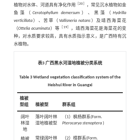
［
20
］
植物对水体、河道具有净化作用
，常见沉水植物如金
鱼藻（
Ceratophyllum demersum
）、黑藻（
Hydrilla
verticillata
）、苦草（
Vallisneria natans
）及靖西海菜花
［
19
］
（
Ottelia acuminata
）等
，靖西海菜花是海菜花的变
种，对水质要求较高，具有水质指示意义，是广西特有沉
水植物。
表3 广西黑水河湿地植被分类系统
Table 3 Wetland vegetation classification system of the
Heishui River in Guangxi
植被
型组
植被型
群系组
阔叶
落叶阔叶林
（1）枫杨群系(Form.
林湿
湿地植被型
Pterocarya stenoptera
)
地
常绿阔叶林
（2）樟群系(Form.
植被