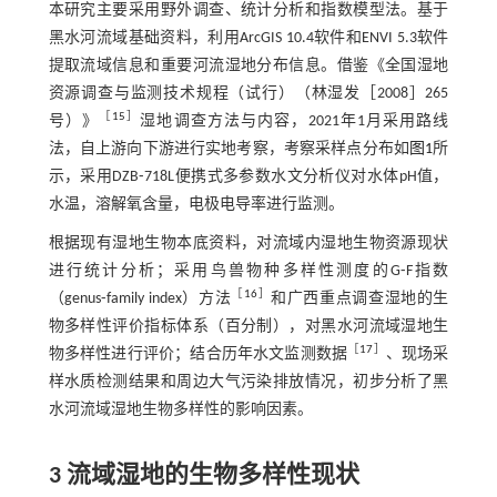
本研究主要采用野外调查、统计分析和指数模型法。基于
黑水河流域基础资料，利用ArcGIS 10.4软件和ENVI 5.3软件
提取流域信息和重要河流湿地分布信息。借鉴《全国湿地
资源调查与监测技术规程（试行）（林湿发［2008］265
［
15
］
号）》
湿地调查方法与内容，2021年1月采用路线
法，自上游向下游进行实地考察，考察采样点分布如
图1
所
示，采用DZB⁃718L便携式多参数水文分析仪对水体pH值，
水温，溶解氧含量，电极电导率进行监测。
根据现有湿地生物本底资料，对流域内湿地生物资源现状
进行统计分析；采用鸟兽物种多样性测度的G⁃F指数
［
16
］
（genus⁃family index）方法
和广西重点调查湿地的生
物多样性评价指标体系（百分制），对黑水河流域湿地生
［
17
］
物多样性进行评价；结合历年水文监测数据
、现场采
样水质检测结果和周边大气污染排放情况，初步分析了黑
水河流域湿地生物多样性的影响因素。
3 流域湿地的生物多样性现状