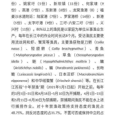
份）、姚家圩（5份）、新坝镇（11份）、何家埭（9
份）、高港（7份）、东新港（6份）、龙窝渔港（8）；福
姜沙水道附近：陆家港（7份）、罗家港桥（14份）、新港
（5份）、太字圩港（9份）、三圩⁃六安二圩（7份）、义
兴村（11份）。80%以上的渔民是以家庭为单位从事渔业生
产，每年在长江中的作业时间长达8个月。受访渔民主要使
用流丝网和虾、蟹笼等渔具，主要渔获物是刀鲚（
Coilia
nasus
）、短颌鲚（
Coilia brachygnathus
）、青鱼
（
Mylopharyngodon piceus
）、草鱼（
Ctenopharyngodon
idella
）、鲢（
Hypophthalmichthys molitrix
）、鳙
（
Aristichthys nobilis
）、鳊（
Parabramis pekinensis
）、长吻
鮠（
Leiocassis longirostris
）、日本沼虾（
Macrobranchium
nipponense
）和中华绒螯蟹（
Eriocheir sinensis
）等。在长江
江苏段“十年禁渔”期（2021年1月1日起）开始之前，每年
的3月5日~31日和4月16日~5月10日为开捕期，4月1日~15日
和5月11日~6月30日为禁捕期，禁捕期间渔民不能在水上进
行捕捞作业。对十年禁渔政策持支持态度的渔民占
48.75%，持反对态度的占31.7%，不置可否或保持中立的占