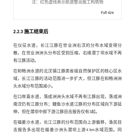
注：
红色虚线表示航道整治施工构筑物
Full size
2.2.3 施工结束后
在仪征水道，长江江豚在世业洲右汊的分布水域变得分
散，在世业洲洲头分布区受到压缩，右缘潜丁坝水域不再
有江豚活动。
在和畅洲水道的北汊镇江豚类省级自然保护区的核心区水
域，长江江豚的活动范围进一步扩大，但江豚在和畅洲洲
头水域分布范围减小。
在口岸直水道，落成洲洲头水域不再有江豚出现，落成洲
南汊仍有江豚分布；鳗鱼沙水道江豚的分布区域向下游延
伸，但在潜坝中部下游江豚目击报告仅有3起。
在福姜沙水道，长江江豚的分布范围向上游偏移，渔民目
击报告多出现在福姜沙洲头潜坝上游4 km水域范围。同