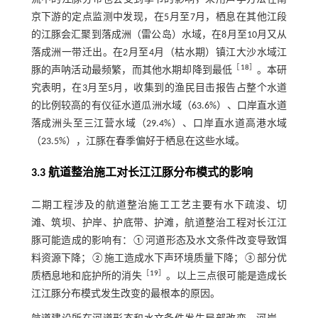
京下游的定点监测中发现，在5月至7月，栖息在其他江段
的江豚会汇聚到落成洲（雷公岛）水域，在8月至10月又从
落成洲一带迁出。在2月至4月（枯水期）镇江大沙水域江
［
18
］
豚的声呐活动最频繁，而其他水期却降到最低
。本研
究表明，在3月至5月，收集到的渔民目击报告占整个水道
的比例较高的有仪征水道瓜洲水域（63.6%）、口岸直水道
落成洲头至三江营水域（29.4%）、口岸直水道高港水域
（23.5%），江豚在春季偏好于栖息在这些水域。
3.3 航道整治施工对长江江豚分布模式的影响
二期工程涉及的航道整治施工工艺主要有水下疏浚、切
滩、筑坝、护岸、护底带、护滩，航道整治工程对长江江
豚可能造成的影响有：①河道形态及水文条件改变导致饵
料资源下降；②施工造成水下声环境质量下降；③部分优
［
19
］
质栖息地和庇护所的消失
。以上三点很可能是造成长
江江豚分布模式发生改变的最根本的原因。