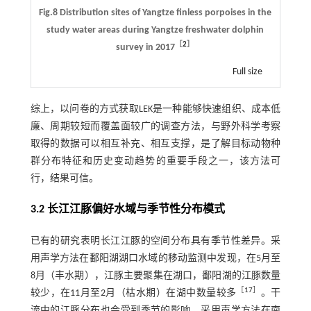
Fig.8 Distribution sites of Yangtze finless porpoises in the
study water areas during Yangtze freshwater dolphin
［
2
］
survey in 2017
Full size
综上，以问卷的方式获取LEK是一种能够快速组织、成本低
廉、周期较短而覆盖面较广的调查方法，与野外科学考察
取得的数据可以相互补充、相互支撑，是了解目标动物种
群分布特征和历史变动趋势的重要手段之一，该方法可
行，结果可信。
3.2 长江江豚偏好水域与季节性分布模式
已有的研究表明长江江豚的空间分布具有季节性差异。采
用声学方法在鄱阳湖湖口水域的移动监测中发现，在5月至
8月（丰水期），江豚主要聚集在湖口，鄱阳湖的江豚数量
［
17
］
较少，在11月至2月（枯水期）在湖中数量较多
。干
流中的江豚分布也会受到季节的影响，采用声学方法在南