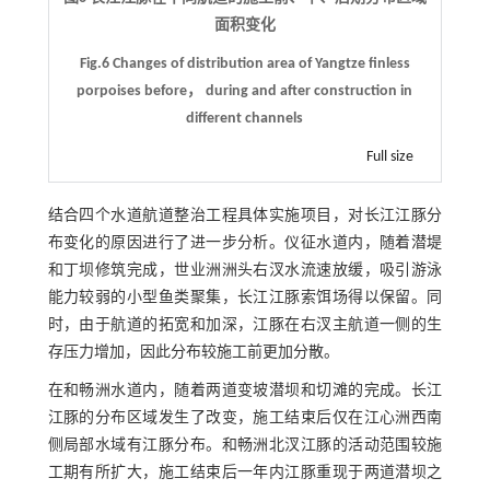
面积变化
Fig.6 Changes of distribution area of Yangtze finless
porpoises before， during and after construction in
different channels
Full size
结合四个水道航道整治工程具体实施项目，对长江江豚分
布变化的原因进行了进一步分析。仪征水道内，随着潜堤
和丁坝修筑完成，世业洲洲头右汊水流速放缓，吸引游泳
能力较弱的小型鱼类聚集，长江江豚索饵场得以保留。同
时，由于航道的拓宽和加深，江豚在右汊主航道一侧的生
存压力增加，因此分布较施工前更加分散。
在和畅洲水道内，随着两道变坡潜坝和切滩的完成。长江
江豚的分布区域发生了改变，施工结束后仅在江心洲西南
侧局部水域有江豚分布。和畅洲北汊江豚的活动范围较施
工期有所扩大，施工结束后一年内江豚重现于两道潜坝之