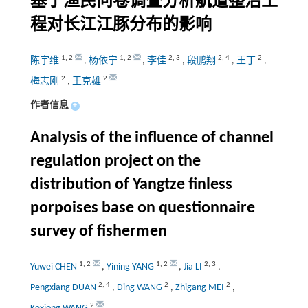
基于渔民问卷调查分析航道整治工
程对长江江豚分布的影响
1
,
2
1
,
2
2
,
3
2
,
4
2
陈宇维
,
杨依宁
,
李佳
,
段鹏翔
,
王丁
,
2
2
梅志刚
,
王克雄
作者信息
+
Analysis of the influence of channel
regulation project on the
distribution of Yangtze finless
porpoises base on questionnaire
survey of fishermen
1
,
2
1
,
2
2
,
3
Yuwei CHEN
,
Yining YANG
,
Jia LI
,
2
,
4
2
2
Pengxiang DUAN
,
Ding WANG
,
Zhigang MEI
,
2