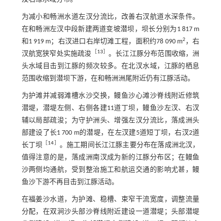
为减小和畅洲水道左汊分流比，改善右汊航道水深条件。
在和畅洲左汊中段新建两道变坡潜坝，坝长分别为1 817 m
2
和1 919 m；右汊进口右岸切滩工程，面积约78 090 m
，右
［
13
］
汊航宽狭窄处实施疏浚
。长江江豚分布范围收缩，洲
头水域目击到江豚的频次较多。在北汊水域，江豚的栖息
范围收缩到潜坝下游，在和畅洲洲尾附近仍有江豚活动。
为护滩并减弱滩槽水沙交换，鳗鱼沙心滩沙脊线附近修筑
潜堤，潜堤左侧、右侧各建11道丁坝，鳗鱼沙左汊、右汊
辅以局部疏浚；为守护洲头、增强左汊分流比，落成洲头
部建设了长1 700 m的潜堤，在左汊建5道短丁坝，右汊2道
［
14
］
长丁坝
。施工期间长江江豚主要分布在落成洲北汊，
值得注意的是，落成洲南汊成为新的江豚分布区；在鳗鱼
沙两侧均通航，受到整治施工和航运交通的影响尤甚，鳗
鱼沙下游不再目击到江豚活动。
在福姜沙水道，为护滩、稳槽、束窄干流宽度，调整流量
分配，在双涧沙头部沙脊线附近建设一道潜堤；头部潜堤