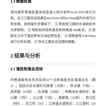
1.3 数据处理
将问卷所得渔民基本信息录入统计软件Excel 2010进行分
析。长江江豚目击结果在ArcGIS10.0的ArcMap组件中进行分
析处理。具体操作步骤如下：①将发现江豚的水域航标作
为参照物；②将航标的经纬度坐标转换成.shp格式；③获
取长江中下游边界和沙洲边界信息；④将数据导入ArcMap
进行分析处理；⑤导出江豚目击范围的图像。
2 结果与分析
2.1 渔民和渔业活动
问卷调查地点共涉及到22个沿岸渔民社区或渔业队（
图
1
）。包括仪征水道的马渡港（10份）、世业镇（7份）、
高资镇（23份）、瓜洲镇（34份）；和畅洲水道附近：象
山镇（7份）、江心镇（7份）、谏壁镇（11份）、京口区
（8份）、沿江村（10）；口岸直水道附近：三江营村（24