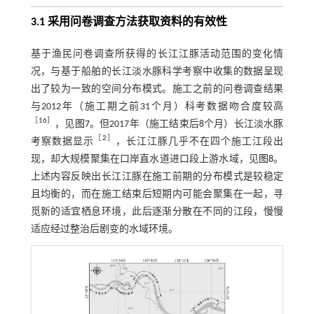
3.1 采用问卷调查方法获取资料的有效性
基于渔民问卷调查所获得的长江江豚活动范围的变化情
况，与基于船舶的长江淡水豚科学考察中收集的数据呈现
出了较为一致的空间分布模式。施工之前的问卷调查结果
与2012年（施工期之前31个月）科考数据吻合度较高
［
16
］
，见
图7
。但2017年（施工结束后8个月）长江淡水豚
［
2
］
考察数据显示
，长江江豚几乎不在四个施工江段出
现，却大规模聚集在口岸直水道进口段上游水域，见
图8
。
上述内容反映出长江江豚在施工前期的分布模式是较稳定
且均衡的，而在施工结束后短期内可能会聚集在一起，寻
觅新的适宜栖息环境，此后逐渐分散在不同的江段，慢慢
适应经过整治后剧变的水域环境。