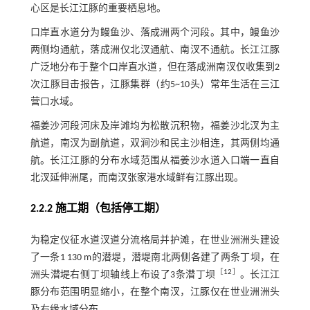
心区是长江江豚的重要栖息地。
口岸直水道分为鳗鱼沙、落成洲两个河段。其中，鳗鱼沙
两侧均通航，落成洲仅北汊通航、南汊不通航。长江江豚
广泛地分布于整个口岸直水道，但在落成洲南汊仅收集到2
次江豚目击报告，江豚集群（约5~10头）常年生活在三江
营口水域。
福姜沙河段河床及岸滩均为松散沉积物，福姜沙北汊为主
航道，南汊为副航道，双涧沙和民主沙相连，其两侧均通
航。长江江豚的分布水域范围从福姜沙水道入口端一直自
北汊延伸洲尾，而南汊张家港水域鲜有江豚出现。
2.2.2 施工期（包括停工期）
为稳定仪征水道汊道分流格局并护滩，在世业洲洲头建设
了一条1 130 m的潜堤，潜堤南北两侧各建了两条丁坝，在
［
12
］
洲头潜堤右侧丁坝轴线上布设了3条潜丁坝
。长江江
豚分布范围明显缩小，在整个南汊，江豚仅在世业洲洲头
及右缘水域分布。