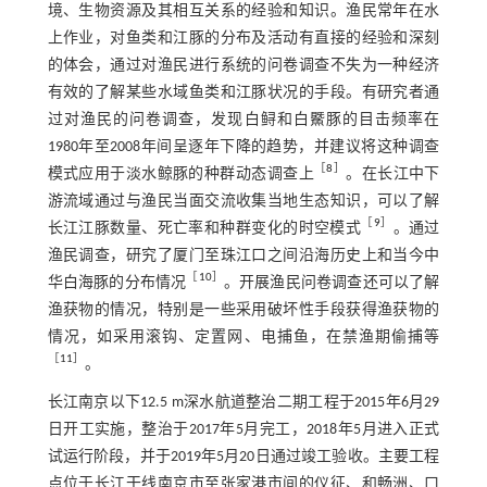
境、生物资源及其相互关系的经验和知识。渔民常年在水
上作业，对鱼类和江豚的分布及活动有直接的经验和深刻
的体会，通过对渔民进行系统的问卷调查不失为一种经济
有效的了解某些水域鱼类和江豚状况的手段。有研究者通
过对渔民的问卷调查，发现白鲟和白鱀豚的目击频率在
1980年至2008年间呈逐年下降的趋势，并建议将这种调查
［
8
］
模式应用于淡水鲸豚的种群动态调查上
。在长江中下
游流域通过与渔民当面交流收集当地生态知识，可以了解
［
9
］
长江江豚数量、死亡率和种群变化的时空模式
。通过
渔民调查，研究了厦门至珠江口之间沿海历史上和当今中
［
10
］
华白海豚的分布情况
。开展渔民问卷调查还可以了解
渔获物的情况，特别是一些采用破坏性手段获得渔获物的
情况，如采用滚钩、定置网、电捕鱼，在禁渔期偷捕等
［
11
］
。
长江南京以下12.5 m深水航道整治二期工程于2015年6月29
日开工实施，整治于2017年5月完工，2018年5月进入正式
试运行阶段，并于2019年5月20日通过竣工验收。主要工程
点位于长江干线南京市至张家港市间的仪征、和畅洲、口