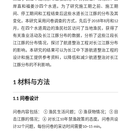
岸直和福姜沙四个水道。为了研究施工期之前、施工期
间、停工期间和工程结束后这些水道长江江豚的分布及其
变化，本研究采用问卷调查的方式，先后于2018年8月和12
月，在四个水道周边的渔民社区访问了当地渔民，获得了
有关渔业活动及长江江豚分布的数据，分析了这些江段长
江江豚的分布情况，探讨了航道整治工程对长江江豚分布
的影响。本研究的结果可以为长江中下游航道整治工程的
设计和施工提供参考资料，以降低和减少航道整治对长江
江豚分布的不利影响。
1 材料与方法
1.1 问卷设计
问卷内容包括： ①渔民生活问题；②渔获物情况；③目
击江豚的情况；④对长江10年禁渔政策的态度。问卷共设
计32个问题，每份问卷的采访时间需要10~15 min。