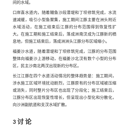
间的水域。
口岸直水道内，随着鳗鱼沙段潜堤和丁坝修筑完成，水流
速减缓，吸引小型鱼聚集，施工期间江豚主要在洲头附近
水域活动，在施工结束后江豚的分布范围得到恢复性扩
大。在施工期和施工结束后，落成洲南汊成为江豚新的栖
息地，但施工结束后，落成洲洲头江豚分布区域缩小。
福姜沙水道，随着潜堤和丁坝修筑完成，江豚的分布范围
整体向福姜沙上游移动，在福姜沙北汊有数个小型的分布
区，民主沙南北两汊出现新的分布区。
长江江豚在四个水道活动情况的整体趋势是：施工期间，
涉水施工区域环境扰动剧烈，江豚原有的分布区域被压缩
或消失，同时整片分布区也出现了分段化；施工结束后，
江豚分布区出现恢复性增长，但呈现出小型化和分散化，
向沙洲副航道和支汊水域扩散。
3 讨 论