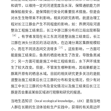
和调节，以维持一定的河道宽度及水深，保障通航能力并
确保船舶安全，是保障航行安全的重要技术措施，但是会
对水生生物带来不利影响。相关的研究表明，航道治理工
程对长江江豚会产生不同程度的影响，如：界牌河段河道
整治工程施工结束后，长江中游江豚分布的江段出现断裂
［
6
］
。有学者发现在长江东流河道整治施工结束后，长江
江豚在洲头分流区的活动消失，在边滩分离区集群规模较
［
7
］
小，而在不同流态间交流增多
。这些影响，一方面可
能是施工结束后，鱼类的栖息地发生了改变，导致鱼类减
少；另一方面可能是施工中和工程结束后，水下声环境发
生了较大改变。但是，不管发生哪种影响，其结果都是江
豚离开原有的栖息水域。目前的相关研究更多关注的是航
道整治施工结束后长江江豚的分布和变化情况，但少有对
施工中长江江豚的分布及变化情况以及施工结束后长江江
豚是否会重返某些区域进行观察和研究的报道。
当地生态知识（local ecological knowledge， LEK）是指当地
人群在长期的生活体验和生产实践中，获得的有关周边环