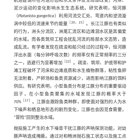
航道建设所在河道形态和水文条件发生局部改变，河岸、
泥沙运动的变化影响水生生态系统。研究表明，恒河豚
（
Platanista gangetica
）利用河流交汇处、弯道内和逆流漩
［
20
，
21
］
涡中较低的流速来节约能量
。长江江豚也有类似
的行为，洲头分流区，洲尾汇流区和边滩洄水区是其偏爱
的水域。而各类筑坝工程会扰乱河流的局部水文态势，造
成乱流。有学者发现在疏浚和船只经过的过程中，恒河豚
浮出水面（每分钟呼吸次数）的频率仅有正常频率的三分
［
22
］
之一，逃避行为显著增加
。疏浚、筑坝、护底带和护
滩工程破坏了河床和边滩底质和水生植物群落，粘性鱼卵
无法附着，产卵场和鱼类资源减少，进而影响江豚的饵料
供应。有研究表明，小型鱼类分布是江豚分布的重要驱动
因子，在小型鱼类聚集的水域发现江豚的概率大于
［
17
］
70%
。江豚会跟踪鱼类种群，即使面对强烈的人为水
下噪声和栖息地形态的剧烈变化，江豚也会因觅食需要，
“冒险”回到整治水域。
抛投施工产生的水下噪音干扰江豚的声呐探测功能，对幼
豚声呐造成掩蔽。通过对和畅洲抛石施工状态以及施工点