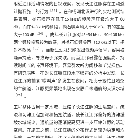
附近江豚活动情况的目视观察，发现长江江豚存在主动避
［
23
］
让抛石施工的行为
。在和畅洲北汊进行的实地测试结
果表明，抛石噪声在低于15 kHz的频段声压级均大于 80
dB，而在1~3 kHz的频段，抛石噪声均大于90 dB，有的甚至
［
24
］
大于100 dB
。成年长江江豚对45~54 kHz、90~108 kHz
两个频段噪音较为敏感，对抛石低频噪声（10 kHz以下）相
［
25
］
对不敏感
，而新生幼豚只能发出低频声信号，容易被
噪声掩蔽，导致母子豚失联。而当江豚暴露在强度高、持
续时间长的噪声环境下，容易引发听力阈移和听觉损伤。
有研究表明，在对长江镇江段水下噪声的分析中发现，长
江江豚的捕食“嗡叫声”多发生在夜间，相比于繁忙且嘈杂
的主航道，江豚更频繁地出现在安静且未通航的支汊水域
［
26
］
。
工程整体占用一定水域，压缩了长江江豚的生境空间。疏
浚和切滩工程加深和拓宽航道，使长江江豚偏好的浅滩缓
坡水域减少，通航量的逐渐提高更进一步压缩江豚的活动
空间。在施工之前，长江江豚的分布模式是较为稳定和均