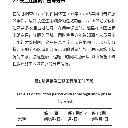
2.2 长江江豚的目击与分布
在问卷调查中，渔民们回忆在2015年至2018年间目击江豚
的事件。从对长江江豚的辨认结果来看，97.5%的渔民认识
江豚并多次目击过江豚。在问卷调查时，渔民在地图上标
出确定目击江豚的区域，同时渔民亦能告知调查人员目击
江豚的大致时间。这些信息直接标示在地图上，以方便分
析江豚的分布区域和江豚出现的时间与施工进度和施工状
况的关系。航道整治工程施工时间段见
表1
。以下按施工进
程叙述施工区域江豚的分布情况。
表1 航道整治二期工程施工时间段
Table 1 Construction period of channel regulation phase
Ⅱ project
施工1期
停工期(年/
施工2期
水道
(年/月/日)
月/日)
(年/月/日)