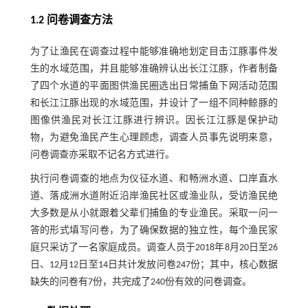
1.2 问卷调查方法
为了让渔民在调查过程中能够准确地划定目击江豚事件发
生的水域范围，并且能够准确辨认出长江江豚，作者制备
了四个水道的平面图供渔民圈选出日常捕鱼下网活动范围
和长江江豚出现的水域范围，并设计了一组不同种鲸豚的
图像供渔民对长江江豚进行辨识。因长江江豚是保护动
物，为避免渔民产生心理顾虑，调查人员事先说明来意，
问卷调查亦采取不记名方式进行。
执行问卷调查的地点为仪征水道、和畅洲水道、口岸直水
道、落成洲水道附近沿岸渔民社区或渔业队，受访渔民绝
大多数是从小就跟着父辈们捕鱼的专业渔民。采取一问一
答的形式填写问卷，为了确保数据的独立性，每个渔民家
庭只采访了一名家庭成员。调查人员于2018年8月20日至26
日、12月12日至14日共计发放问卷247份；其中，核心数据
缺失的问卷有7份，共完成了240份有效的问卷调查。