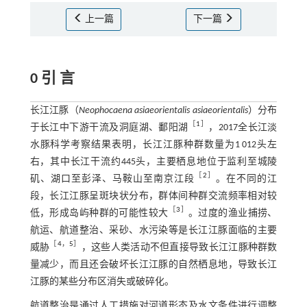
上一篇
下一篇
0 引 言
长江江豚（
Neophocaena asiaeorientalis asiaeorientalis
）分布
［
1
］
于长江中下游干流及洞庭湖、鄱阳湖
，2017全长江淡
水豚科学考察结果表明，长江江豚种群数量为1 012头左
右，其中长江干流约445头，主要栖息地位于监利至城陵
［
2
］
矶、湖口至彭泽、马鞍山至南京江段
。在不同的江
段，长江江豚呈斑块状分布，群体间种群交流频率相对较
［
3
］
低，形成岛屿种群的可能性较大
。过度的渔业捕捞、
航运、航道整治、采砂、水污染等是长江江豚面临的主要
［
4
，
5
］
威胁
，这些人类活动不但直接导致长江江豚种群数
量减少，而且还会破坏长江江豚的自然栖息地，导致长江
江豚的某些分布区消失或破碎化。
航道整治是通过人工措施对河道形态及水文条件进行调整