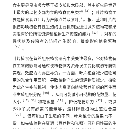
食主要是昆虫吸食茎干韧皮部和木质部，其中蚜虫是世界
［
4
］
上最大的以韧皮部为食的植食昆虫类群
；叶片植食主
要是植食者以叶片为产卵点并取食叶片。根、茎和叶片的
损伤影响植物有性生殖的主要机制是通过减少植物花和果
［
17
］
实发育阶段所需资源和植物生产资源的能力
，对花的
性状以及传粉者的访问产生影响，最终影响植物繁殖
［
12
］
。
叶片植食在营养组织植食研究中受关注最多，它对植物有
性生殖的影响可通过使植物体内资源发生变化或诱导防御
实现，效应方向亦正亦负。一方面，叶片植食减少植物可
用的光合作用面积，导致植物产生的资源物质减少。植物
为此产生补偿机制，使体内资源向植物营养组织的再生而
［
30
］
非生殖组织分配
，从而可能减小开花期的花数量、花
［
17
，
31
］
［
32
］
［
32
］
大小
和花蜜量
，降低花粉活力
，或减
少种子发育必需的能量等，最终降低植物生殖适合度
［
30
］
。但可能由于生境的不同，叶片植食的后果也不一
致。如先锋植物在资源（营养物和光照）可利用性高的生