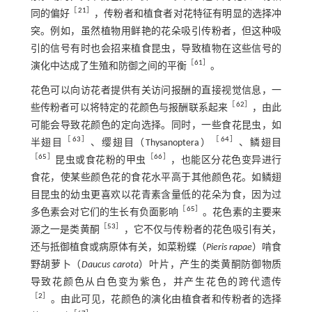
［
21
］
同的偏好
，传粉者和植食者对花特征有明显的选择冲
突。例如，虽然植物用鲜艳的花朵吸引传粉者，但这种吸
引的信号有时也会招来植食昆虫，导致植物在这些信号的
［
61
］
演化中达成了生殖和防御之间的平衡
。
花色可以向访花者提供有关访问报酬的直接视觉信息，一
［
62
］
些传粉者可以将特定的花颜色与报酬联系起来
，由此
可能会导致花颜色的定向选择。同时，一些食花昆虫，如
［
63
］
［
64
］
半翅目
、缨翅目（Thysanoptera）
、鳞翅目
［
65
］
［
66
］
昆虫或食花粉的甲虫
，也能区分花色变异进行
食花，使某些颜色花的食花水平高于其他颜色花。如鳞翅
目昆虫的幼虫更喜欢以花青素含量低的花朵为食，因为过
［
65
］
多色素会对它们的生长有负面影响
。花色素的主要来
［
53
］
源之一是类黄酮
，它不仅与传粉者的花色吸引有关，
还与抵御植食或病原体有关，如菜粉蝶（
Pieris rapae
）啃食
野胡萝卜（
Daucus carota
）叶片，产生的类黄酮防御物质
导致花颜色从白色变为紫色，并产生花色的跨代遗传
［
2
］
。由此可见，花颜色的演化由植食者和传粉者的选择