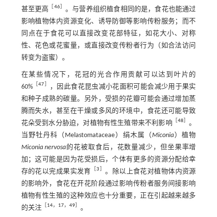
［
46
］
甚至更高
。与营养组织植食相同的是，食花也能通过
影响植物体内资源变化、诱导防御等影响传粉服务；而不
同点在于食花可以直接改变花部特征，如花大小、对称
性、花色或花蜜量，或直接改变传粉者行为（如合法访问
转变为盗蜜）。
在某些情况下，花冠的光合作用贡献可以达到叶片的
［
47
］
60%
，因此食花昆虫减小花面积可能会减少用于果实
和种子成熟的碳量。另外，受损的花瓣可能会通过增加蒸
腾而失水，甚至在干燥或多风的环境中，食花还可能导致
［
48
］
花朵受到水分胁迫，对植物有性生殖带来不利影响
。
当野牡丹科（Melastomataceae）绢木属（
Miconia
）植物
Miconia nervosa
的花被取食后，花数量减少，但坐果率增
加；这可能是因为花受损后，个体有更多的资源分配给幸
［
3
］
存的花以完成果实发育
。除以上食花对植物体内资源
的影响外，食花在开花阶段通过影响传粉者服务间接影响
植物有性生殖的这种效应也十分重要，正在引起越来越多
［
14
，
17
，
49
］
的关注
。