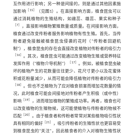
互作用进行影响；另一种是间接的，则是通过其他因素施
［
15
］
加影响
（见
图1
）。在直接影响方面，植食昆虫可以
通过消耗植物的生殖结构，如雌蕊、雄蕊、果实和种子
［
7
］
，直接影响植物繁殖数量或质量。在间接影响方面，
植食通过改变传粉者服务影响植物有性生殖。首先，当传
粉者避免接触被植食昆虫侵袭的花时（“传粉者回避机
制”），植食昆虫的存在会直接改变植物对传粉者的吸引力
［
16
］
。其次，植食昆虫可能通过改变植物生殖或营养特征
［
17
］
发挥作用（“植物介导机制”）
。例如，被植食昆虫破
坏的植物产生的花数量往往更少、花尺寸更小以及花蜜体
积或花粉量减少，从而可能会降低植物对传粉者的吸引力
［
18
］
。但也不乏植物为了应对植食损害而增加花数量的情
况，此时植食可能会间接地对传粉者产生积极（或中性）
［
19
］
影响
，进而增加植物的繁殖成功率。再者，植食也可
以改变植物的生殖物候，这可能使植物与传粉者的物候不
［
20
］
匹配
。由于植食者和传粉者常常对某些植物吸引性状
［
21
］
具有相同的偏好
，吸引传粉者的生殖性状也更容易受
到植食昆虫的“关注”，因此植食者的介入对植物生殖性状