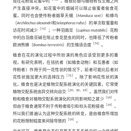
现在花粉或花蜜中时
，植食防御与植物有性生殖之间
产生直接冲突。如花蜜中的烟碱可以阻止偷蜜者偷食花
蜜，同时也会使传粉者烟草天蛾（
Manduca sext
）和蜂鸟
（
Archilochus alexandri
和
Selasphorus rufus
）的单次取蜜量和
［
73
］
访花时间减少
；一种羽扇豆（
Lupinus mutabilis
）花粉
中的白羽扇豆碱在阻止食花昆虫的同时，也降低了传粉者
［
74
］
欧洲熊蜂（
Bombus terrestris
）的生殖适合度
。
植食在花的演化过程中所扮演的角色应该受到更多的重
视，有研究表明，在拮抗者（如植食动物）和互惠者（如
传粉者）作用于同一花性状的情况下，前者可能比后者对
［
75
］
花性状施加更大的选择压力
。除了影响花性状的演
化，植食也是决定植物交配系统演化的关键因素，它常使
［
29
，
30
，
59
］
植物交配系统由异交转向自交
。虽然我们对传
［
59
］
粉和植食对植物交配系统演化的共同影响知之甚少
，
［
19
］
但由于植食通常不利于传粉者吸引和柱头花粉接收
，
所以我们普遍认为这种交配系统的转变，是由植食所增加
［
59
］
的花粉限制程度来间接导致的
。