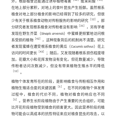
［
40
］
［
41
］
外，根部植食还能通过诱导植物毒素
或茉莉酸
在地上部分累积，对地上的食叶昆虫产生抵御。虽然根系
植食对地上部分植食的影响已经得到了较多的研究，但很
［
12
］
少有关于根系植食动物对传粉服务的影响的研究
。部
［
31
］
分研究者发现根系植食对传粉者没有影响
，另有学者
发现在野生芥菜（
Sinapis arvensis
）中蜜蜂更频繁地访问根
［
42
］
系受损的植物
，这种现象背后的机制尚不清楚。研究
者发现蜜蜂在遭受根系植食的黄瓜（
Cucumis sativus
）花上
［
43
］
访问的时间更长
；随后，又发现随着根系损伤程度增
加，花瓣大小和花挥发物没有变化，但花数量减少，导致
传粉者访问次数减少，但没有带来植物生殖水平的降低
［
12
］
。
植物个体发育所在的阶段，是影响植食与传粉相互作用和
［
5
］
植物生殖适合度的关键因素
。在不同的植物个体发育
过程中，植食的代价不同，植物对植食的响应也不同
［
5
］
。营养生长阶段植物由于产生重要的光合组织，可能
比开花阶段植物受到植食的损害更大。因此营养阶段的植
物可能会以高成本的抗性特征来应对植食昆虫的攻击，以