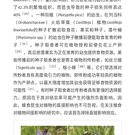
ladanifer
）种子产量的影响后，研究者发现马鹿的采食损坏
了42.3%的繁殖组织，而昆虫导致的种子损失同样高达
［
24
］
40%
。一种羽蛾（
Platyptila pica
）的幼虫，在列当科
（Orobanchaceae）火焰草属（
Castilleja
）植物
Castilleja
linariaefolia
的种子扩散前取食花、果实和种子，潜叶蝇
（
Phytomyza
spp.）的幼虫在种子散播前便能取食发育的种
［
25
］
子
。种子取食者可在植物授粉前便在花上产卵
［
26
］
，其后依靠果实为正在发育的幼虫提供食物资源。某
些传播前的种子取食者也是寄主植物的传粉者，如丝兰蛾
［
27
］
［
28
］
（
Tegeticula
spp.）
、榕小蜂
等，它们常选择对
传粉者具有高度吸引力的植物，即传粉成功率较高的植物
作为产卵点，以最大限度增加其幼虫获得足够食物资源的
［
21
］
可能性
。有时种子取食者比传粉者具有更强的选择能
力，原因在于其对结实率可能产生的强烈负面影响。因
此，植食昆虫对植物的直接影响也不可忽视，在关注植食
对植物间接影响的研究中，应该首先排除直接影响效应。