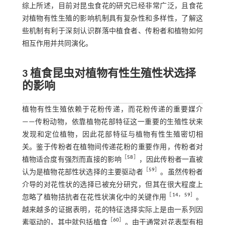
综上所述，目前对昆虫食花的研究已经非常广泛，且食花
对植物有性生殖的影响机制具有复杂性和多样性，了解这
些机制有利于深刻认识群落中植食者、传粉者和植物如何
相互作用并共同演化。
3 植食昆虫对植物有性生殖性状选择
的影响
植物有性生殖依赖于花粉传递，而花粉传递的重要媒介
——传粉动物，依靠植物花部特征这一重要的生殖性状来
发现和定位植物，因此花部特征与植物有性生殖密切相
关。鉴于传粉者在植物间传递花粉的重要作用，传粉者对
［
58
］
植物适合度有强烈而直接的影响
，因此传粉者一直被
［
59
］
认为是植物花部性状选择的主要驱动者
。虽然传粉者
介导的对花性状的选择已被充分研究，但其在很大程度上
［
14
，
59
］
忽略了植物拮抗者在花性状演化中的关键作用
。
越来越多的证据表明，花的特征选择实际上是由一系列因
［
60
］
素驱动的，其中就包括植食
。由于通常对花表型有相