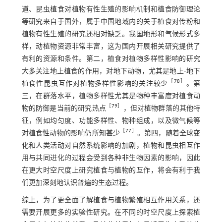
道、昆虫植食对植物有性生殖的影响机制和植食防御理论
等研究来自于国外，属于中国地域内的关于植食对传粉和
植物有性生殖的研究还相对缺乏。我国地形和气候形式多
样，动植物资源非常丰富，这为国内开展相关研究提供了
有利的资源和条件。第二，植食对植物多样性影响的研究
大多关注地上植食的作用，对地下动物，尤其是地上⁃地下
［
78
］
植食性昆虫互作对植物多样性影响的关注较少
。第
三，在群落水平，植物多样性尤其是物种丰富度对植食动
［
79
］
物的防御是当前的研究热点
，但对植物群落的其他特
征，例如均匀度、功能多样性、物种组成，以及微气候等
［
77
］
对植食性动物的影响仍所知甚少
。第四，随着全球变
化和人类活动对自然系统影响的加剧，植物和昆虫相互作
用与共同进化的过程会受到各种非生物因素的影响，因此
在更大时空尺度上研究植食与植物的互作，将会有利于我
们更加深刻地认识普遍的生态过程。
综上，为了更全面了解植食与植物繁殖相互作用关系，还
需要开展更多的实验性研究。在不同的时空尺度上探索植