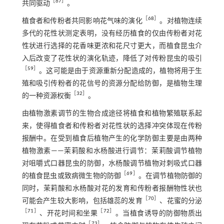
［
67
］
共同驱动
。
［
68
］
植食者和传粉者共同影响花气味的演化
。对植物连续
多代的花性状测定表明，没有经历植食的仅由传粉者对花
性状进行选择的花香味更浓和花尺寸更大，而植食昆虫介
入后改变了花性状的演化轨迹，降低了对传粉昆虫的吸引
［
59
］
。这可能是由于资源重新分配造成的，植物将用于生
殖和吸引传粉者的花信号的资源分配给防御，是植物生理
［
32
］
的一种资源权衡
。
由植物激素调节的生物合成途径将植食和植物繁殖联系起
来，使得植食者和传粉者对花性状的选择冲突体现在传粉
报酬中。在受到植食后植物产生的化学防御主要是由两种
植物激素——茉莉酸和水杨酸进行调节：茉莉酸调节植物
对咀嚼式口器昆虫的防御，水杨酸调节植物对刺吸式口器
［
69
］
的植食昆虫或致病微生物的防御
。在调节植物防御的
同时，茉莉酸和水杨酸对花的发育和传粉者报酬物性状也
［
70
］
可能会产生较大影响，包括雄蕊的发育
、花蜜的分泌
［
71
］
［
72
］
、开花时间和坐果
。当植食诱导的防御物质出
［
73
］