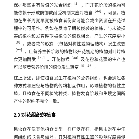
［
5
］
保护那些更有价值的光合组织
；而开花阶段的植物可
［
44
］
能依赖于形成防御或耐受机制来应对植食
。可见，植
物在生长周期早期被植食者伤害可能会减少资源在开花过
程中的可用性。例如在发育早期被侵袭的植株，与未被损
害的植株和发育晚期被植食的植株相比，产生的花序更小
［
5
］
，或者花的形态 （包括对称性或物理结构）发生改变
［
29
］
，且营养生长阶段的植物比开花初期的植物对叶片植
［
45
］
［
30
］
食更加耐受
。开花物候
及花粉和花蜜的生产也
［
5
，
29
］
可以随着营养阶段的植食发生转变
。
综上所述，即使植食发生在植物的营养组织，也会通过各
种方式和途径与植物的传粉相互作用，影响植物的有性生
殖，且植食在不同植物种类、植物发育阶段和生境之间所
产生的影响不完全一致。
2.3 对花组织的植食
昆虫食花像其他植食类型一样广泛存在，指昆虫对花中任
何组织的取食与破坏，其对植物有性生殖的影响程度类似