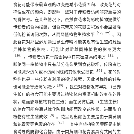
食花可能带来最直观的改变是减小花瓣面积、改变花的对
称性或花的颜色，即影响一些对于传粉者访问非常重要的
视觉信号。在某些情况下，虽然食花未能影响植物提供给
传粉者的食物报酬，但食花带来的花瓣面积减小会显著降
［
17
，
29
］
低传粉者访问次数，从而降低植物生殖水平
。因
此食花对那些必须通过昆虫传粉才能实现有性生殖的雌雄
异株植物的影响，可能比对雌雄同株植物的影响更大
［
50
］
［
51
］
。传粉者访花一般会集中在花密度高的地方
，
即使同一株植物中只有部分花朵受到食花破坏，传粉者也
［
52
］
可能减少访问或不访问同株的其他未受损花
。花的对
称性也是一些传粉者利用的视觉线索，因此对称性的缺失
［
29
］
也可能会导致访问减少
。昆虫对植物发育早期 （营养
生长）的植食可能主要通过植物体内资源机制改变花的性
状，进而影响植物有性生殖；而在发育后期 （生殖生长）
的植食可能会通过优化防御功能而改变花性状，进而影响
［
5
］
植物有性生殖成效
。花呈现出颜色主要是由于类黄酮
［
53
］
和花青素等色素的存在
，其中有些植物类黄酮是由植
食诱导的防御化合物。由于类黄酮和花青素具有共同的生