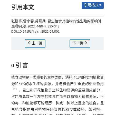
引用格式 ▾
引用本文
张柳桦,雷小春,龚燕兵. 昆虫植食对植物有性生殖的影响[J].
生物资源
, 2022, 44(04): 335-343
DOI:10.14188/j.ajsh.2022.04.001
上一篇
下一篇
0 引 言
植食动物是一类重要的生物类群，消耗了18%的陆地植物资
源和51%的水生植物资源，并与植物产生重要的相互作用
［
1
］
。昆虫和开花植物是全球生物资源的重要组成部分，
占昆虫总数一半左右的植食性昆虫以植物为食物资源，平
均每一种植物都可能经历一种或一种以上昆虫的植食。昆
虫植食指昆虫对植物任何部位的取食或破坏，如对根、