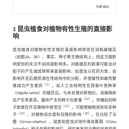
Full size
1 昆虫植食对植物有性生殖的直接影
响
昆虫植食对植物有性生殖的直接影响体现在消耗雌雄蕊
（如图
2
A、
2
B）、果实、种子等生殖结构上，但这方面影
响受到的关注不如间接影响多。对雌雄蕊的损害可能会对
配子的产生或成熟带来直接影响，如昆虫以花药为食，会
影响开花后期资源在性结构中的分配，并使雄性和雌性繁
［
1
］
殖成功产生差异
。如人工去除两性花茴香叶黑种草
（
Nigella sativa
）的雄蕊后，与未处理对照相比，该植株新
［
22
］
花产生率更高，最终产生的种子也更重
。传播前的种
［
21
］
子取食在开花植物中很常见
，可能使植物损失较多种
［
23
］
［
20
］
子
，对植物适合度有较强的影响
。在比较了马
鹿（
Cervus elaphus
）、鼠类和昆虫对地中海岩蔷薇（
Cistus