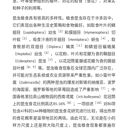
茎、叶等营养组织的破坏、对花的取食（食花）、对果实
和种子的利用等。
昆虫植食具有很高的多样性。植食昆虫存在于许多目中，
它们表现出各种生活史策略和食物偏好，如取食叶片的鳞
［
2
］
翅目（Lepidoptera）幼虫
和膜翅目（Hymenoptera）切
［
3
］
［
4
］
叶蚁
，吸食汁液的半翅目（Hemiptera）蚜虫
，取
［
5
］
食根部的双翅目（Diptera）蝇类
和鳞翅目蝠蛾属
［
6
］
（
Hepialus
）幼虫
，以花粉、叶片和花瓣为食的鞘翅目
［
7
］
（Coleoptera）昆虫
，以花冠筒蜜腺或花瓣为食的膜翅
［
8
，
9
］
目叶蜂
等。昆虫植食现象在全球范围内广泛存在，
并可能对生态系统或农业资源带来严重危害。如小萤叶甲
属（
Galerucella
）的两种昆虫的爆发对斯堪的纳维亚、波罗
［
7
］
的海国家、俄罗斯等地的草莓园造成了严重影响
；中
国香格里拉高山植物园的西南鸢尾（
Iris bulleyana
）花冠筒
［
8
］
［
10
］
上的昆虫食花比例高达85.16%
；一项综述
对80项
包含47科的144种植物的昆虫食花研究进行比较，得出热带
的食花概率是温带地区的两倍。由此可见，无论是在小的
样方尺度上还是跨大陆尺度上，昆虫植食现象都普遍存