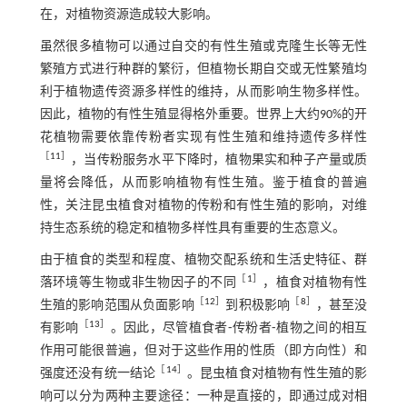
在，对植物资源造成较大影响。
虽然很多植物可以通过自交的有性生殖或克隆生长等无性
繁殖方式进行种群的繁衍，但植物长期自交或无性繁殖均
利于植物遗传资源多样性的维持，从而影响生物多样性。
因此，植物的有性生殖显得格外重要。世界上大约90%的开
花植物需要依靠传粉者实现有性生殖和维持遗传多样性
［
11
］
，当传粉服务水平下降时，植物果实和种子产量或质
量将会降低，从而影响植物有性生殖。鉴于植食的普遍
性，关注昆虫植食对植物的传粉和有性生殖的影响，对维
持生态系统的稳定和植物多样性具有重要的生态意义。
由于植食的类型和程度、植物交配系统和生活史特征、群
［
1
］
落环境等生物或非生物因子的不同
，植食对植物有性
［
12
］
［
8
］
生殖的影响范围从负面影响
到积极影响
，甚至没
［
13
］
有影响
。因此，尽管植食者⁃传粉者⁃植物之间的相互
作用可能很普遍，但对于这些作用的性质（即方向性）和
［
14
］
强度还没有统一结论
。昆虫植食对植物有性生殖的影
响可以分为两种主要途径：一种是直接的，即通过成对相