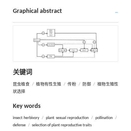
Graphical abstract
关键词
昆虫植食
/
植物有性生殖
/
传粉
/
防御
/
植物生殖性
状选择
Key words
insect herbivory
/
plant sexual reproduction
/
pollination
/
defense
/
selection of plant reproductive traits