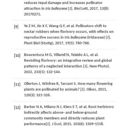
reduces tepal damage and increases pollinator
attraction in
Iris bulleyana
[J].
Biol Lett
,
2017
,
13
(8):
20170271.
Ye
Z M
,
Jin
X F
,
Wang
Q F
,
et al
. Pollinators shift to
[9]
nectar robbers when florivory occurs, with effects on
reproductive success in
Iris bulleyana
(Iridaceae) [J].
Plant Biol (Stuttg)
,
2017
,
19
(5): 760⁃766.
Boaventura
M G
,
Villamil
N
,
Teixido
A L
,
et al
.
[10]
Revisiting florivory: an integrative review and global
patterns of a neglected interaction [J].
New Phytol
,
2022
,
233
(1): 132⁃144.
Ollerton
J
,
Winfree
R
,
Tarrant
S
. How many flowering
[11]
plants are pollinated by animals? [J].
Oikos
,
2011
,
120
(3): 321⁃326.
Barber
N A
,
Milano
N J
,
Kiers
E T
,
et al
. Root herbivory
[12]
indirectly affects above⁃ and below⁃ground
community members and directly reduces plant
performance[J].
J Ecol
,
2015
,
103
(6): 1509⁃1518.