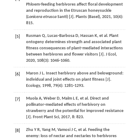
Phloem⁃feeding herbivores affect floral development
and reproduction in the Etruscan honeysuckle
(
Lonicera etrusca
Santi) [J].
Plants (Basel)
,
2021
,
10
(4):
815.
Rusman
Q
,
Lucas⁃Barbosa
D
,
Hassan
K
,
et al
. Plant
[5]
ontogeny determines strength and associated plant
fitness consequences of plant⁃mediated interactions
between herbivores and flower visitors [J].
J Ecol
,
2020
,
108
(3): 1046⁃1060.
Maron
J L
. Insect herbivory above and belowground:
[6]
individual and joint effects on plant fitness [J].
Ecology
,
1998
,
79
(4): 1281⁃1293.
Muola
A
,
Weber
D
,
Malm
L E
,
et al
. Direct and
[7]
pollinator⁃mediated effects of herbivory on
strawberry and the potential for improved resistance
[J].
Front Plant Sci
,
2017
,
8
: 823.
Zhu
Y R
,
Yang
M
,
Vamosi
J C
,
et al
. Feeding the
[8]
enemy: loss of nectar and nectaries to herbivores