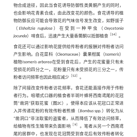
物合成途径，因此当食花诱导防御性类黄酮产生的同时，
也会影响花青素合成，由此改变花的颜色。食花诱导的植
物防御反应可能会导致花的气味信号发生改变，如野拔子
（
Elsholtzia rugulosa
）在受到一种甲虫（
Oxycetonia
［
54
］
jocunda
）啃食后，迅速产生大量香薷酮以抵御植食
。
食花还可以通过影响花提供给传粉者的报酬对传粉者访问
产生影响。白花菜科（Cleomaceae）囊果柑属（
Isomeris
）
植物
Isomeris arborea
在受到食花后，产生的花蜜量只有未
受损花的四分之一，花粉量只有未受损花的三分之一，传
［
52
］
粉者访问频率也因此相应减少
。
除了间接改变传粉者访花频率，食花还能直接作用于传粉
者行为。咀嚼式口器的植食者半斑叶蜂将西南鸢尾的花冠
筒“凿洞”获取花蜜（
图2
C），使得本应该从花冠口正常进
入并传递花粉的有效传粉者熊蜂（
Bombus
spp.）转化为从
“凿洞口”非法取蜜的盗蜜者，从而降低了有效访问频率，
［
9
］
给植物有性生殖带来负面影响
。笔者从另一个西南鸢
尾的居群中，也发现在花冠筒受到食花后有效传粉者转化