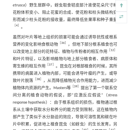
etrusca
）野生居群中，蚜虫取食韧皮部汁液使花朵尺寸和
花粉体积变小、阻止花蜜的合成、使花粉和柱头微结构变
形而减少柱头花粉的接收量，最终降低坐果率和种子重量
［
4
］
。
虽然对叶片等地上组织的损害可能会通过诱导抗性或根系
［
36
］
营养的变化影响食根动物
，但地下部分根系植食也可
［
12
］
以改变地上部分的花特征、植物与传粉者的相互作用
和叶片特征，以及影响植物与地上部分植食者、病原体和
［
37
］
寄生蜂的相互作用
。昆虫在对根部植食的时候，其所
携带的病菌进入植物内部，可能会诱导叶瘿的产生，或导
［
38
］
致叶片脱落
，从而降低植物光合作用能力，进而减少
［
39
］
植物体内资源的产生。Masters等
提出了第一个联系空
间分离的植食动物的假说，即“应激反应假说”（stress
response hypothesis）：由于根系组织的损伤，植物通过根
系从土壤中获取水分和养分的能力受到限制，这在植物内
部产生了类似于水分胁迫的效应，导致可溶性氮和碳在叶
片中积累，促进地上植食昆虫（如蚜虫）的生长发育。另