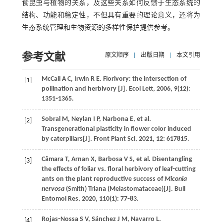
食昆虫与植物的关系，及这些关系如何反馈于生态系统的
结构、功能和稳定性，不但具有重要的理论意义，还将为
生态系统管理和生物资源的多样性保护提供参考。
参考文献
原文顺序
|
出版日期
|
本文引用
McCall
A C
,
Irwin
R E
. Florivory: the intersection of
[1]
pollination and herbivory [J].
Ecol Lett
,
2006
,
9
(12):
1351⁃1365.
Sobral
M
,
Neylan
I P
,
Narbona
E
,
et al
.
[2]
Transgenerational plasticity in flower color induced
by caterpillars[J].
Front Plant Sci
,
2021
,
12
: 617815.
Câmara
T
,
Arnan
X
,
Barbosa
V S
,
et al
. Disentangling
[3]
the effects of foliar vs. floral herbivory of leaf⁃cutting
ants on the plant reproductive success of
Miconia
nervosa
(Smith) Triana (Melastomataceae)[J].
Bull
Entomol Res
,
2020
,
110
(1): 77⁃83.
Rojas⁃Nossa
S V
,
Sánchez
J M
,
Navarro
L
.
[4]