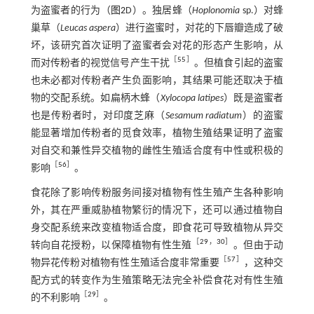
为盗蜜者的行为（
图2
D）。独居蜂（
Hoplonomia
sp.）对蜂
巢草（
Leucas aspera
）进行盗蜜时，对花的下唇瓣造成了破
坏，该研究首次证明了盗蜜者会对花的形态产生影响，从
［
55
］
而对传粉者的视觉信号产生干扰
。但植食引起的盗蜜
也未必都对传粉者产生负面影响，其结果可能还取决于植
物的交配系统。如扁柄木蜂（
Xylocopa latipes
）既是盗蜜者
也是传粉者时，对印度芝麻（
Sesamum radiatum
）的盗蜜
能显著增加传粉者的觅食效率，植物生殖结果证明了盗蜜
对自交和兼性异交植物的雌性生殖适合度有中性或积极的
［
56
］
影响
。
食花除了影响传粉服务间接对植物有性生殖产生各种影响
外，其在严重威胁植物繁衍的情况下，还可以通过植物自
身交配系统来改变植物适合度，即食花可导致植物从异交
［
29
，
30
］
转向自花授粉，以保障植物有性生殖
。但由于动
［
57
］
物异花传粉对植物有性生殖适合度非常重要
，这种交
配方式的转变作为生殖策略无法完全补偿食花对有性生殖
［
29
］
的不利影响
。