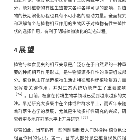
由此可见，植食昆虫不仅是属于生态系统中的一个组成部
分，能对植物的有性生殖带来各种各样可见的影响，对植
物的长期演化历程也具有不可小觑的驱动力量。全面探究
和理解每个与植物相互作用的生物因子对植物有性生殖性
状的选择作用，有利于明晰植物演化的动态过程。
4 展 望
植物与植食昆虫的相互关系是广泛存在于自然界的一种重
要的种间相互作用形式，是生物资源多样性的重要组成部
分。植食昆虫在塑造植物生活史特征和构建植物群落方面
发挥着关键作用，并对生态系统功能产生了重要影响
［
76
］
。目前，植食在传粉生物学领域已受到越来越多的关
注。早期研究大多集中在个体或种群水平上，而近年来随
着群落生态学的发展，尤其是生物多样性研究的兴起，研
［
77
］
究者更多地在群落水平上开展研究
。
尽管如此，当前仍有一些问题限制着人们对植物⁃植食昆虫
相互作用的认识。第一，目前大部分昆虫植食现象的报