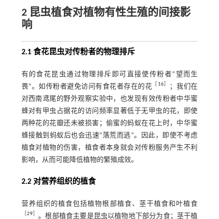
2 昆虫植食对植物有性生殖的间接影
响
2.1 食花昆虫对传粉者的物理排斥
有的食花昆虫通过物理排斥即可直接使传粉者“望而生
［
16
］
畏”。如传粉者避免访问有食花者存在的花
；我们在
对西南鸢尾的野外观察实验中，也发现有效传粉者中华蜜
蜂对有甲虫占据花的访问频率显著低于无甲虫的花，即使
两种花的花瓣还未被损害；偷蜜的蚂蚁在花上时，中华蜜
蜂接触到蚂蚁后也会迅速“落荒而逃”。因此，即使不考虑
植食对植物的伤害，植食者本身就会对传粉服务产生不利
影响，从而可能降低植物的繁殖成效。
2.2 对营养组织的植食
营养组织的植食包括植物根部植食、茎干植食和叶植食
［
29
］
。根部植食主要是昆虫以植物地下部分为食；茎干植