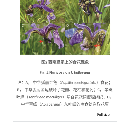
图2 西南鸢尾上的食花现象
Fig. 2 Florivory on
I. bulleyana
注：
A， 中华弧丽金龟（
Popillia quadriguttata
）食花；
B， 中华弧丽金龟破坏了花瓣、花柱和花药；C， 半斑
叶蜂（
Tenthredo maculiger
）啃食花冠筒蜜腺组织；D，
中华蜜蜂（
Apis cerana
）从叶蜂的啃食处盗取花蜜
Full size