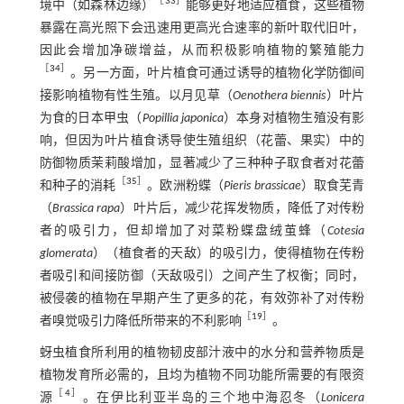
［
33
］
境中（如森林边缘）
能够更好地适应植食，这些植物
暴露在高光照下会迅速用更高光合速率的新叶取代旧叶，
因此会增加净碳增益，从而积极影响植物的繁殖能力
［
34
］
。另一方面，叶片植食可通过诱导的植物化学防御间
接影响植物有性生殖。以月见草（
Oenothera biennis
）叶片
为食的日本甲虫（
Popillia japonica
）本身对植物生殖没有影
响，但因为叶片植食诱导使生殖组织（花蕾、果实）中的
防御物质茉莉酸增加，显著减少了三种种子取食者对花蕾
［
35
］
和种子的消耗
。欧洲粉蝶（
Pieris brassicae
）取食芜青
（
Brassica rapa
）叶片后，减少花挥发物质，降低了对传粉
者的吸引力，但却增加了对菜粉蝶盘绒茧蜂（
Cotesia
glomerata
）（植食者的天敌）的吸引力，使得植物在传粉
者吸引和间接防御（天敌吸引）之间产生了权衡；同时，
被侵袭的植物在早期产生了更多的花，有效弥补了对传粉
［
19
］
者嗅觉吸引力降低所带来的不利影响
。
蚜虫植食所利用的植物韧皮部汁液中的水分和营养物质是
植物发育所必需的，且均为植物不同功能所需要的有限资
［
4
］
源
。在伊比利亚半岛的三个地中海忍冬（
Lonicera