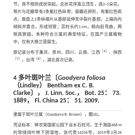
节，具不规则疣状突起。总状花序直立顶生，具2~5朵花。
萼片与花瓣常有1条紫红色纵带；唇瓣近卵形，有紫红色斑
点，唇盘上2条纵褶片从基部延伸至中裂片基部，上端向内
倾斜并靠合，形成短管；蕊柱长约1 cm，稍向前弯曲，两
侧具狭翅。本种符合兰属的典型特征，在国产兰属植物
中，仅有大根兰营腐生。
［
6
］
原记录分布于重庆、贵州、四川、云南、江西
、陕西
［
7
］
［
8
］
，台湾
。湖北首次记录。
4 多叶斑叶兰〔
Goodyera foliosa
（Lindley） Bentham ex C. B.
Clarke〕， J. Linn. Soc.， Bot. 25： 73.
1889， Fl. China 25： 51. 2009.
隶属于斑叶兰属（
Goodyera
R. Brown），
图1
D。
凭证标本：神农架国家公园下谷乡石柱河，生于海拔468 m
的常绿阔叶林下阴湿地，张代贵14256号，2019年3月26