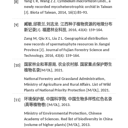
Yang
C R
,
Wang
Z Z
.
Cymbidium macrorhizon
Lindl., a
[8]
newly recorded mycoheterotrophic orchid in Taiwan
[J].
Biota of Taiwan
,
2014
,
16
(1):85⁃93.
臧敏,邱筱兰,刘志龙. 江西种子植物资源的地理分布
[9]
新记录[J].
福建林业科技
,
2016
,
43
(4): 159⁃164.
Zang
M
,
Qiu
X L
,
Liu
Z L
. Geographical distribution
new records of spermatophyte resources in Jiangxi
Province [J].
Journal of Fujian Forestry Science and
Technology
,
2016
,
43
(4): 159⁃164.
国家林业和草原局, 农业农村部.
国家重点保护野生
[10]
植物名录
[M/OL],
2021
.
National Forestry and Grassland Administration,
Ministry of Agriculture and Rural Affairs.
List of Wild
Plants of National Priority Protection
[M/OL],
2021
.
环境保护部, 中国科学院.
中国生物多样性红色名录
[11]
(高等植物卷)
[M/OL],
2013
.
Ministry of Environmental Protection, Chinese
Academy of Sciences.
Red list of biodiversity in China
(volume of higher plants)
[M/OL],
2013
.