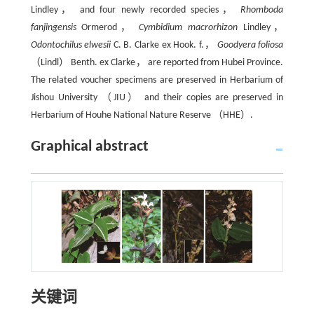
Lindley， and four newly recorded species，
Rhomboda
fanjingensis
Ormerod，
Cymbidium macrorhizon
Lindley，
Odontochilus elwesii
C. B. Clarke ex Hook. f.，
Goodyera foliosa
（Lindl） Benth. ex Clarke， are reported from Hubei Province.
The related voucher specimens are preserved in Herbarium of
Jishou University （JIU） and their copies are preserved in
Herbarium of Houhe National Nature Reserve （HHE）.
Graphical abstract
关键词