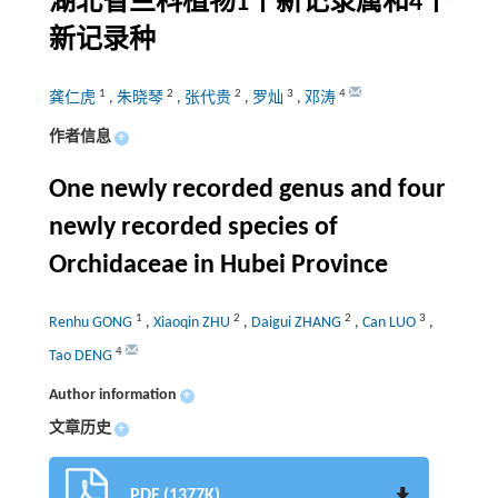
湖北省兰科植物1个新记录属和4个
新记录种
1
2
2
3
4
龚仁虎
,
朱晓琴
,
张代贵
,
罗灿
,
邓涛
作者信息
+
One newly recorded genus and four
newly recorded species of
Orchidaceae in Hubei Province
1
2
2
3
Renhu GONG
,
Xiaoqin ZHU
,
Daigui ZHANG
,
Can LUO
,
4
Tao DENG
Author information
+
文章历史
+
PDF (1377K)