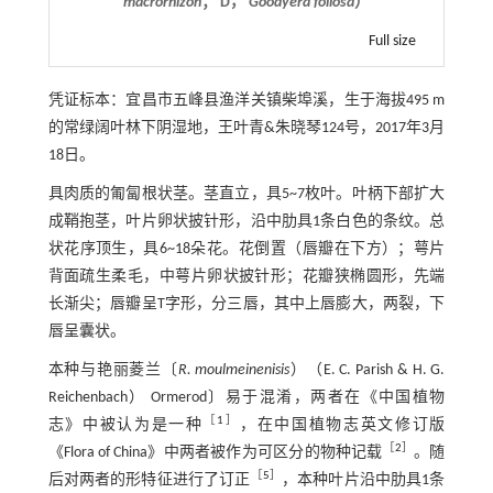
macrorhizon
； D，
Goodyera foliosa
）
Full size
凭证标本：宜昌市五峰县渔洋关镇柴埠溪，生于海拔495 m
的常绿阔叶林下阴湿地，王叶青&朱晓琴124号，2017年3月
18日。
具肉质的匍匐根状茎。茎直立，具5~7枚叶。叶柄下部扩大
成鞘抱茎，叶片卵状披针形，沿中肋具1条白色的条纹。总
状花序顶生，具6~18朵花。花倒置（唇瓣在下方）；萼片
背面疏生柔毛，中萼片卵状披针形；花瓣狭椭圆形，先端
长渐尖；唇瓣呈T字形，分三唇，其中上唇膨大，两裂，下
唇呈囊状。
本种与艳丽菱兰〔
R. moulmeinenisis
）（E. C. Parish & H. G.
Reichenbach） Ormerod〕易于混淆，两者在《中国植物
［
1
］
志》中被认为是一种
，在中国植物志英文修订版
［
2
］
《Flora of China》中两者被作为可区分的物种记载
。随
［
5
］
后对两者的形特征进行了订正
，本种叶片沿中肋具1条