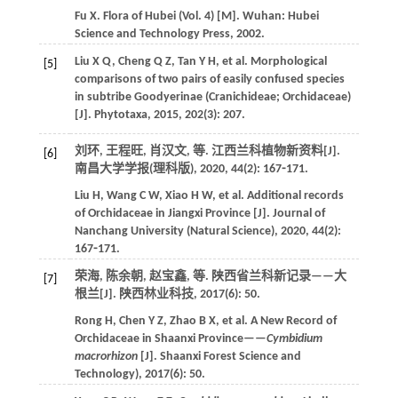
Fu
X
.
Flora of Hubei (Vol. 4)
[M]. Wuhan: Hubei
Science and Technology Press,
2002
.
Liu
X Q
,
Cheng
Q Z
,
Tan
Y H
,
et al
. Morphological
[5]
comparisons of two pairs of easily confused species
in subtribe Goodyerinae (Cranichideae; Orchidaceae)
[J].
Phytotaxa
,
2015
,
202
(3): 207.
刘环, 王程旺, 肖汉文,
等
. 江西兰科植物新资料[J].
[6]
南昌大学学报(理科版)
,
2020
,
44
(2): 167⁃171.
Liu
H
,
Wang
C W
,
Xiao
H W
,
et al
. Additional records
of Orchidaceae in Jiangxi Province [J].
Journal of
Nanchang University (Natural Science)
,
2020
,
44
(2):
167⁃171.
荣海, 陈余朝, 赵宝鑫,
等
. 陕西省兰科新记录——大
[7]
根兰[J].
陕西林业科技
,
2017
(6): 50.
Rong
H
,
Chen
Y Z
,
Zhao
B X
,
et al
. A New Record of
Orchidaceae in Shaanxi Province——
Cymbidium
macrorhizon
[J].
Shaanxi Forest Science and
Technology)
,
2017
(6): 50.