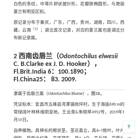
白色的条纹，中萼片卵状披针形，花瓣狭椭圆形，与艳丽
菱兰有明显区别。
原记录分布于重庆，广东，广西，贵州，湖南，四川，西
［
5
］
藏，云南
；湖北首次记录，对应的菱兰属也是湖北分
布新记录属。
2 西南齿唇兰（
Odontochilus elwesii
C. B.Clarke ex J. D. Hooker），
Fl.Brit.India 6：100.1890；
Fl.China25： 83. 2009.
隶属于齿唇兰属（
Odontochilus
Blume），
图1
B。
凭证标本：宜昌市五峰县湾潭镇岗坪村，生于海拔690 m的
常绿阔叶林林缘阴湿地，王业青&朱晓琴4952号，2019年1
月15日。
自养植物。具伸长的根状茎，茎近直立，具6~7枚叶。叶片