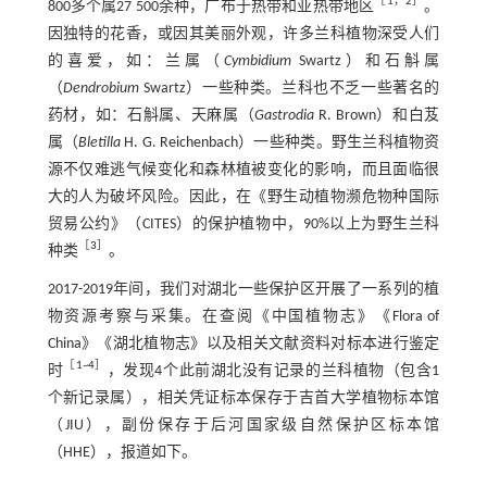
［
1
，
2
］
800多个属27 500余种，广布于热带和亚热带地区
。
因独特的花香，或因其美丽外观，许多兰科植物深受人们
的喜爱，如：兰属（
Cymbidium
Swartz）和石斛属
（
Dendrobium
Swartz）一些种类。兰科也不乏一些著名的
药材，如：石斛属、天麻属（
Gastrodia
R. Brown）和白芨
属（
Bletilla
H. G. Reichenbach）一些种类。野生兰科植物资
源不仅难逃气候变化和森林植被变化的影响，而且面临很
大的人为破坏风险。因此，在《野生动植物濒危物种国际
贸易公约》（CITES）的保护植物中，90%以上为野生兰科
［
3
］
种类
。
2017-2019年间，我们对湖北一些保护区开展了一系列的植
物资源考察与采集。在查阅《中国植物志》《Flora of
China》《湖北植物志》以及相关文献资料对标本进行鉴定
［
1
~
4
］
时
，发现4个此前湖北没有记录的兰科植物（包含1
个新记录属），相关凭证标本保存于吉首大学植物标本馆
（JIU），副份保存于后河国家级自然保护区标本馆
（HHE），报道如下。