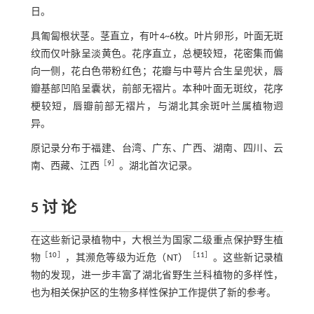
日。
具匍匐根状茎。茎直立，有叶4~6枚。叶片卵形，叶面无斑
纹而仅叶脉呈淡黄色。花序直立，总梗较短，花密集而偏
向一侧，花白色带粉红色；花瓣与中萼片合生呈兜状，唇
瓣基部凹陷呈囊状，前部无褶片。本种叶面无斑纹，花序
梗较短，唇瓣前部无褶片，与湖北其余斑叶兰属植物迥
异。
原记录分布于福建、台湾、广东、广西、湖南、四川、云
［
9
］
南、西藏、江西
。湖北首次记录。
5 讨 论
在这些新记录植物中，大根兰为国家二级重点保护野生植
［
10
］
［
11
］
物
，其濒危等级为近危（NT）
。这些新记录植
物的发现，进一步丰富了湖北省野生兰科植物的多样性，
也为相关保护区的生物多样性保护工作提供了新的参考。