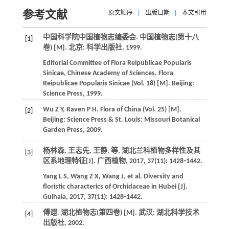
参考文献
原文顺序
|
出版日期
|
本文引用
中国科学院中国植物志编委会.
中国植物志(第十八
[1]
卷)
[M]. 北京: 科学出版社,
1999
.
Editorial Committee of Flora Reipublicae Popularis
Sinicae, Chinese Academy of Sciences.
Flora
Reipublicae Popularis Sinicae (Vol. 18)
[M]. Beijing:
Science Press,
1999
.
Wu
Z Y
,
Raven
P H
.
Flora of China (Vol. 25)
[M].
[2]
Beijing: Science Press & St. Louis: Missouri Botanical
Garden Press,
2009
.
杨林森, 王志先, 王静,
等
. 湖北兰科植物多样性及其
[3]
区系地理特征[J].
广西植物
,
2017
,
37
(11): 1428⁃1442.
Yang
L S
,
Wang
Z X
,
Wang
J
,
et al
. Diversity and
floristic characterics of Orchidaceae in Hubei [J].
Guihaia
,
2017
,
37
(11): 1428⁃1442.
傅遐.
湖北植物志(第四卷)
[M]. 武汉: 湖北科学技术
[4]
出版社,
2002
.