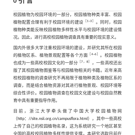
0 引 言
校园植物为校园环境的一部分，校园植物种类丰富、校园
［
1
~
3
］
植物配置合理有利于校园环境的建设
。同时，校园
植物种类能反映校园植物多样性水平与校园环境的建设情
况。因此，进行高校校园植物调查具有重要的现实意义。
国内外很多大学注重校园环境的建设，并研究其所在校园
［
4
~
6
］
的植物区系、植物景观配置等各个方面
。校园植物
［
7
，
8
］
也成为一些高校校园文化的一部分
，一些高校还出
版了其校园植物图鉴等与校园植物相关的书籍。近年来高
校校园植物的调查研究不再局限于植物种类及植物区系的
调查，而是结合植物资源对其进行植物景观、校园环境等
综合性评价。校园植物调查在校园文化建设与校园自然教
育中具有重要指导作用。
目前，浙江大学牵头做了中国大学校园植物网
（
http：//site.nsii.org.cn/campusflora.html
），其中一些高校
上传了自己的校园植物名录，这为系统研究一个地区甚至
全国的高校校园植物多样性提供支撑。本研究选取目前在