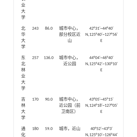
业
大
学
北
243
86.0
城市中心，
42°31′~44°40′
华
部分校区近
N,125°40′~127°56′
大
山
E
学
东
257
136.0
城市中心，
44°04′~46°40′
北
近公园
N,125°42′~130°10′
林
E
业
大
学
吉
170
90.0
城市中心，
43°05′~45°15′
林
近公园（前
N,124°18′~127°05′
大
卫南区）
E
学
通
180
59.0
城市，近山
40°52′~43°3′
化
N,125°10′~126°44′