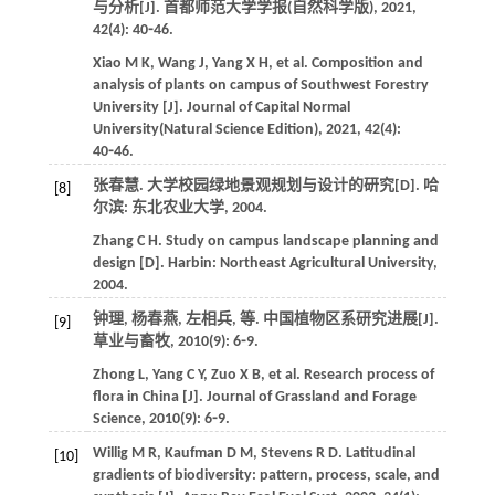
与分析[J].
首都师范大学学报(自然科学版)
,
2021
,
42
(4): 40⁃46.
Xiao
M K
,
Wang
J
,
Yang
X H
,
et al
. Composition and
analysis of plants on campus of Southwest Forestry
University [J].
Journal of Capital Normal
University(Natural Science Edition)
,
2021
,
42
(4):
40⁃46.
张春慧. 大学校园绿地景观规划与设计的研究[D]. 哈
[8]
尔滨: 东北农业大学,
2004
.
Zhang
C H
. Study on campus landscape planning and
design [D]. Harbin: Northeast Agricultural University,
2004
.
钟理, 杨春燕, 左相兵,
等
. 中国植物区系研究进展[J].
[9]
草业与畜牧
,
2010
(9): 6⁃9.
Zhong
L
,
Yang
C Y
,
Zuo
X B
,
et al
. Research process of
flora in China [J].
Journal of Grassland and Forage
Science
,
2010
(9): 6⁃9.
Willig
M R
,
Kaufman
D M
,
Stevens
R D
. Latitudinal
[10]
gradients of biodiversity: pattern, process, scale, and