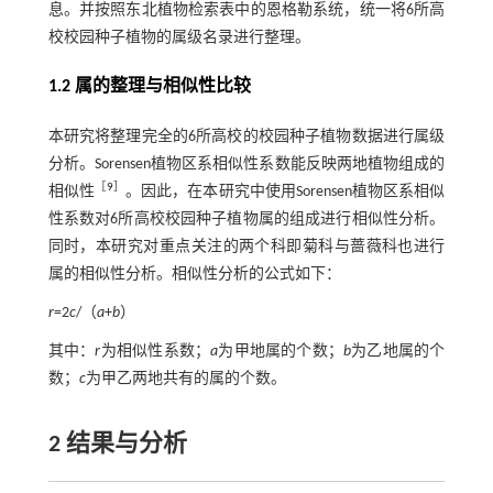
息。并按照东北植物检索表中的恩格勒系统，统一将6所高
校校园种子植物的属级名录进行整理。
1.2 属的整理与相似性比较
本研究将整理完全的6所高校的校园种子植物数据进行属级
分析。Sorensen植物区系相似性系数能反映两地植物组成的
［
9
］
相似性
。因此，在本研究中使用Sorensen植物区系相似
性系数对6所高校校园种子植物属的组成进行相似性分析。
同时，本研究对重点关注的两个科即菊科与蔷薇科也进行
属的相似性分析。相似性分析的公式如下：
r
=2
c
/（
a
+
b
）
其中：
r
为相似性系数；
a
为甲地属的个数；
b
为乙地属的个
数；
c
为甲乙两地共有的属的个数。
2 结果与分析