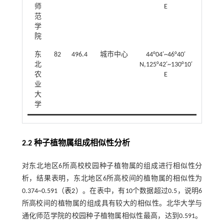
师
E
范
学
院
东
82
496.4
城市中心
44°04′~46°40′
北
N,125°42′~130°10′
农
E
业
大
学
2.2 种子植物属组成相似性分析
对东北地区6所高校校园种子植物属的组成进行相似性分
析，结果表明，东北地区6所高校间的植物属的相似性为
0.374~0.591（
表2
）。在表中，有10个数据超过0.5，说明6
所高校间的植物属的组成具有较大的相似性。北华大学与
通化师范学院的校园种子植物属相似性最高，达到0.591。