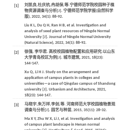
刘凯良,杜庆杭,冉胡保,
等
.宁德师范学院校园种子植
[1]
物资源调查与分析[J].
宁德师范学院学报(自然科学
版)
,
2022
,
34
(1): 88⁃92.
Liu
K L
,
Du
Q H
,
Ran
H B
,
et al
. Investigation and
analysis of seed plant resources of Ningde Normal
University [J].
Journal of Ningde Normal University
(Natural Science)
,
2022
,
34
(1): 88⁃92.
徐强, 李华君. 高校校园植物配置和应用研究:以山东
[2]
大学青岛校区为例[J].
城市建筑
,
2021
,
18
(23):
144⁃147.
Xu
Q
,
Li
H J
. Study on the arrangement and
application of campus plants in colleges and
universities—a case of Qingdao campus of Shandong
university [J].
Urbanism and Architecture
,
2021
,
18
(23): 144⁃147.
马晓宇,朱万祥,李剑,
等
. 河南师范大学校园植物景观
[3]
调查与分析[J].
园艺与种苗
,
2015
,
35
(11): 28⁃32.
Ma
X Y
,
Zhu
W X
,
Li
J
,
et al
. Investigation and analysis
of campus plant landscape in Henan normal