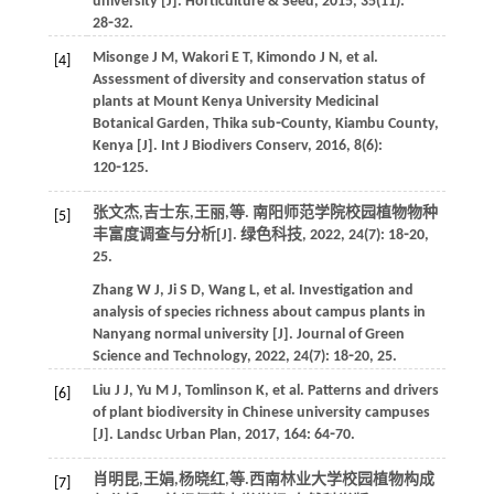
university [J].
Horticulture & Seed
,
2015
,
35
(11):
28⁃32.
Misonge
J M
,
Wakori
E T
,
Kimondo
J N
,
et al
.
[4]
Assessment of diversity and conservation status of
plants at Mount Kenya University Medicinal
Botanical Garden, Thika sub⁃County, Kiambu County,
Kenya [J].
Int J Biodivers Conserv
,
2016
,
8
(6):
120⁃125.
张文杰,吉士东,王丽,
等
. 南阳师范学院校园植物物种
[5]
丰富度调查与分析[J].
绿色科技
,
2022
,
24
(7): 18⁃20,
25.
Zhang
W J
,
Ji
S D
,
Wang
L
,
et al
. Investigation and
analysis of species richness about campus plants in
Nanyang normal university [J].
Journal of Green
Science and Technology
,
2022
,
24
(7): 18⁃20, 25.
Liu
J J
,
Yu
M J
,
Tomlinson
K
,
et al
. Patterns and drivers
[6]
of plant biodiversity in Chinese university campuses
[J].
Landsc Urban Plan
,
2017
,
164
: 64⁃70.
肖明昆,王娟,杨晓红,
等
.西南林业大学校园植物构成
[7]