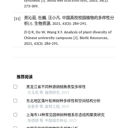
synthesis [J].
Annu Rev Ecol Evol Syst
,
2003
,
34
(1):
273⁃309.
资沁茹, 杜巍, 汪小凡. 中国高校校园植物的多样性分
[11]
析[J].
生物资源
,
2021
,
43
(3): 284⁃291.
Zi
Q R
,
Du
W
,
Wang
X F
. Analysis of plant diversity of
Chinese university campuses [J].
Biotic Resources
,
2021
,
43
(3): 284⁃291.