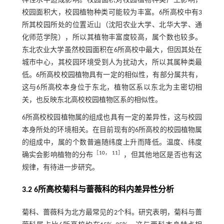
样性水平造成影响。校园面积对校园植物种类产生影响，
校园面积大，校园植物种类可能较为丰富。6所高校中有3
所其校园所处的位置近山（沈阳农业大学、北华大学、通
化师范学院），所以其植物丰富度较高，属个数也较多。
东北农业大学虽然校园面积在6所高校中最大，但因其处在
城市中心，其校园环境受到人为扰动大，所以其属种类最
低。6所高校校园植物具有一定的相似性，有部分属共有，
这与6所高校本身位于东北，植物区系以东北为主密切相
关，也反映东北高校校园植物区系的相似性。
6所高校校园植物属的组成也具有一定的差异性，这与校园
本身所处的环境相关。在目前现有的6所高校的校园植物属
的组成中，属的个数普遍随纬度上升而降低。温度、纬度
［
10
，
11
］
确实会影响植物的分布
，但其他地区是否也有这
规律，有待进一步研究。
3.2 6所高校菊科与蔷薇科的科内差异性分析
菊科、蔷薇科为北方最常见的2个科。研究表明，菊科与蔷