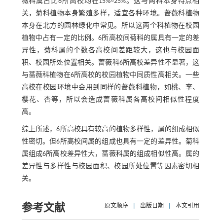
薇科属占比6所高校均在15%~25%。这与两科本身特点相
关，菊科植物本身繁殖多样，适宜各种环境。蔷薇科植物
本身在北方的园林绿化中常见。所以这两个科植物在校园
植物中占有一定的比例。6所高校间菊科的属具有一定的差
异性，菊科属的个数各高校间差距较大，这也与校园面
积、校园所处位置相关。蔷薇科6所高校差异性不显著，这
与蔷薇科植物在6所高校的校园植物中同质性高相关。一些
高校在校园环境中会用到同样的蔷薇科植物，如桃、李、
樱花、杏等，所以会造成蔷薇科属各高校间相似性程度
高。
综上所述，6所高校具有较高的植物多样性，属的组成相似
性密切。但6所高校间属的组成也具有一定的差异性。菊科
属组成6所高校差异性大，蔷薇科属的组成相似性高。属的
差异性与多样性与校园面积、校园所处位置等因素密切相
关。
参考文献
原文顺序
|
出版日期
|
本文引用