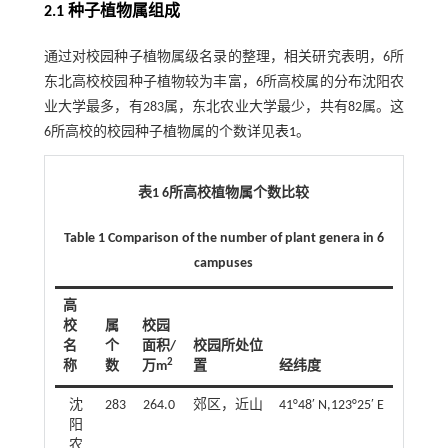
2.1 种子植物属组成
通过对校园种子植物属级名录的整理，相关研究表明，6所
东北高校校园种子植物较为丰富，6所高校属的分布沈阳农
业大学最多，有283属，东北农业大学最少，共有82属。这
6所高校的校园种子植物属的个数详见
表1
。
表1 6所高校植物属个数比较
Table 1 Comparison of the number of plant genera in 6
campuses
高
校
属
校园
名
个
面积/
校园所处位
2
称
数
万m
置
经纬度
沈
283
264.0
郊区，近山
41°48′ N,123°25′ E
阳
农