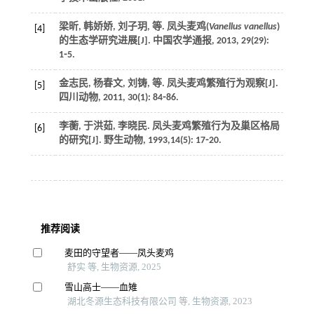
梁昕, 韩娇娇, 刘子玥,
等
. 凤头麦鸡(
Vanellus vanellus
)
[4]
的生态学研究进展[J].
中国农学通报
,
2013
,
29
(29):
1⁃5.
金志民, 杨春文, 刘铸,
等
. 凤头麦鸡繁殖行为观察[J].
[5]
四川动物
,
2011
,
30
(1): 84⁃86.
李蘅, 于洪茹, 李晓民. 凤头麦鸡繁殖行为及巢区格局
[6]
的研究[J].
野生动物
,
1993
,
14
(5): 17⁃20.