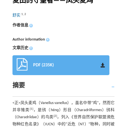
麦田的守望者——凤头麦鸡
1
,
2
舒实
作者信息
+
Author information
+
文章历史
+
PDF (235K)
摘要
<正>凤头麦鸡（Vanellus vanellus），虽名中带“鸡”，然而它
[1]
并非雉类
，是鸻（hénɡ）形目（Charadriiformes）鸻科
[2]
（Charadriidae）的鸟类
，列入《世界自然保护联盟濒危
物种红色名录》（IUCN）中的“近危（NT）”物种，同时被