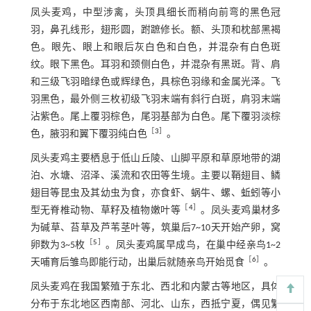
凤头麦鸡，中型涉禽，头顶具细长而稍向前弯的黑色冠
羽，鼻孔线形，翅形圆，跗蹠修长。额、头顶和枕部黑褐
色。眼先、眼上和眼后灰白色和白色，并混杂有白色斑
纹。眼下黑色。耳羽和颈侧白色，并混杂有黑斑。背、肩
和三级飞羽暗绿色或辉绿色，具棕色羽缘和金属光泽。飞
羽黑色，最外侧三枚初级飞羽末端有斜行白斑，肩羽末端
沾紫色。尾上覆羽棕色，尾羽基部为白色。尾下覆羽淡棕
［
3
］
色，腋羽和翼下覆羽纯白色
。
凤头麦鸡主要栖息于低山丘陵、山脚平原和草原地带的湖
泊、水塘、沼泽、溪流和农田等生境。主要以鞘翅目、鳞
翅目等昆虫及其幼虫为食，亦食虾、蜗牛、螺、蚯蚓等小
［
4
］
型无脊椎动物、草籽及植物嫩叶等
。凤头麦鸡巢材多
为碱草、苔草及芦苇茎叶等，筑巢后7~10天开始产卵，窝
［
5
］
卵数为3~5枚
。凤头麦鸡属早成鸟，在巢中经亲鸟1~2
［
6
］
天哺育后雏鸟即能行动，出巢后就随亲鸟开始觅食
。
凤头麦鸡在我国繁殖于东北、西北和内蒙古等地区，具体
分布于东北地区西南部、河北、山东，西抵宁夏，偶见繁