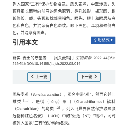
列入国家“三有”保护动物名录。凤头麦鸡，中型涉禽，头
顶具细长而稍向前弯的黑色冠羽，鼻孔线形，翅形圆，跗
蹠修长。额、头顶和枕部黑褐色。眼先、眼上和眼后灰白
色和白色，并混杂有白色斑纹。眼下黑色。耳羽和颈侧白
色，并混杂有黑斑。
引用格式 ▾
引用本文
舒实. 麦田的守望者——凤头麦鸡[J].
生物资源
, 2022, 44(05):
516-516 DOI:10.14188/j.ajsh.2022.05.014
上一篇
下一篇
凤头麦鸡（
Vanellus vanellus
），虽名中带“鸡”，然而它并非
［
1
］
雉类
，是鸻（hénɡ）形目（Charadriiformes）鸻科
［
2
］
（Charadriidae）的鸟类
，列入《世界自然保护联盟濒
危物种红色名录》（IUCN）中的“近危（NT）”物种，同时
被列入国家“三有”保护动物名录。