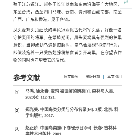
殖于江苏镇江。越冬于长江以南和东南沿海等广大地区，
东至台湾，西至四川马塘、云南、贵州和西藏南部，南至
广西、广东和香港，见于各省。
凤头麦鸡头顶细长的黑色冠羽似古代将军头盔，好像一名
守护麦田的将军。在繁殖期间，凤头麦鸡具有强烈的护巢
意识，当卵或幼鸟遇到威胁时，亲鸟会展现“拟伤”行为，
即假装拖着一只受伤翅膀将掠食者引开鸟巢，在守望农作
物的同时也守望着它的后代。
参考文献
原文顺序
|
出版日期
|
本文引用
马鸣, 徐永春. 麦鸡 被误解的鸻类[J].
森林与人类
,
[1]
2020
(4): 112⁃121.
郑光美.
中国鸟类分类与分布名录
[M]. 3版. 北京: 科
[2]
学出版社,
2017
.
赵正阶.
中国鸟类志(下卷雀形目)
[M]. 长春: 吉林科
[3]
学技术出版社,
2001
.