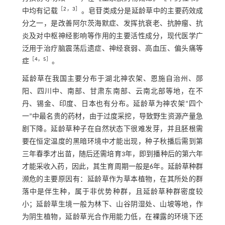
［
2
，
3
］
中均有记载
。皂苷类成分是延龄草中的主要药效成
分之一，是改善阿尔茨海默症、发挥抗衰老、抗肿瘤、抗
炎及对中枢神经影响等作用的主要活性成分，现代医学广
泛用于治疗脑震荡后遗症、神经衰弱、高血压、偏头痛等
［
4
，
5
］
症
。
延龄草在我国主要分布于湖北神农架、恩施自治州、郧
阳、四川中、南部、甘肃东南部、云南北部等地，在不
丹、锡金、印度、日本也有分布。延龄草为神农架“四个
一”中最名贵的药材，由于过度采挖，导致野生资源产量急
剧下降。延龄草种子在自然状态下很难发芽，并且胚根需
要在恒定温度的黑暗环境中才能出现，种子秋播后需到第
三年春季才出苗，随后还需培育3年，即到播种后的第六年
才能采收入药，因此，其生育周期一般是6年。延龄草种群
濒危的主要原因有：延龄草作为草本植物，在其所处的群
落中是伴生种，属于非优势种群，且延龄草种群密度较
小；延龄草生境一般为林下、山谷阴湿处、山坡等地，作
为阴生植物，延龄草光合作用能力低，在裸露的环境下还