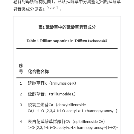
皂苷的母核结构见
图1
，已从延龄草中分离鉴定出的延龄草
［
19
~
25
］
皂苷类成分见
表1
。
表1 延龄草中的延龄草皂苷成分
Table 1 Trillium saponins in
Trillium tschonoskii
序
号
化合物名称
1
延龄草苷K（trilliumoside K）
2
延龄草苷L（trilliumoside L）
3
脱氧三烯苷CA（deoxytrillenoside
CA）:1⁃O⁃[2,3,4⁃tri⁃O⁃acetyl⁃
α
⁃L⁃rhamnopyranosyl⁃(1→2)⁃4⁃O
4
表白花延龄草烯醇苷CA（epitrillenoside CA）:
1⁃O⁃[2,3,4⁃tri⁃O⁃acetyl⁃
α
⁃L⁃rhamnopyranosyl⁃(1→2)⁃4⁃O⁃acety