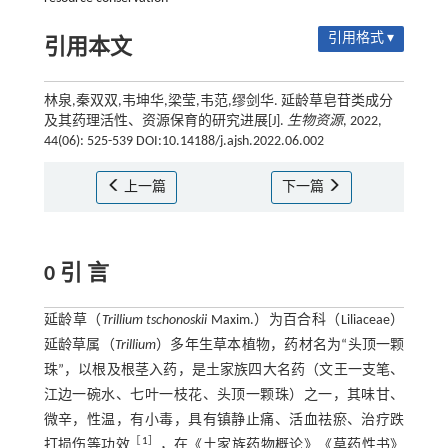
引用格式 ▾
引用本文
林泉,秦双双,韦坤华,梁莹,韦范,缪剑华. 延龄草皂苷类成分
及其药理活性、资源保育的研究进展[J].
生物资源
, 2022,
44(06): 525-539 DOI:10.14188/j.ajsh.2022.06.002
上一篇
下一篇
0 引 言
延龄草（
Trillium tschonoskii
Maxim.）为百合科（Liliaceae）
延龄草属（
Trillium
）多年生草本植物，药材名为“头顶一颗
珠”，以根及根茎入药，是土家族四大名药（文王一支笔、
江边一碗水、七叶一枝花、头顶一颗珠）之一，其味甘、
微辛，性温，有小毒，具有镇静止痛、活血祛瘀、治疗跌
［
1
］
打损伤等功效
，在《土家族药物概论》《草药性书》