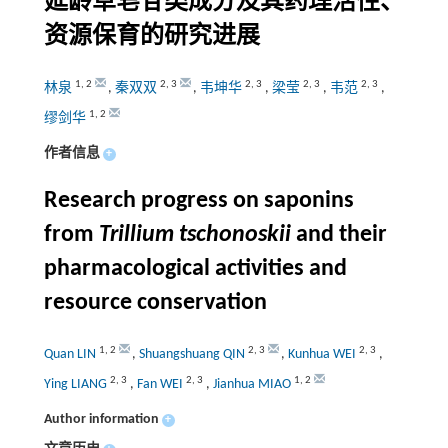
延龄草皂苷类成分及其药理活性、
资源保育的研究进展
1
,
2
2
,
3
2
,
3
2
,
3
2
,
3
林泉
,
秦双双
,
韦坤华
,
梁莹
,
韦范
,
1
,
2
缪剑华
作者信息
+
Research progress on saponins
from
Trillium tschonoskii
and their
pharmacological activities and
resource conservation
1
,
2
2
,
3
2
,
3
Quan LIN
,
Shuangshuang QIN
,
Kunhua WEI
,
2
,
3
2
,
3
1
,
2
Ying LIANG
,
Fan WEI
,
Jianhua MIAO
Author information
+