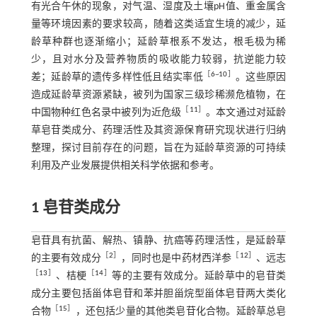
有光合午休的现象，对气温、湿度及土壤pH值、重金属含
量等环境因素的要求较高，随着这类适宜生境的减少，延
龄草种群也逐渐缩小；延龄草根系不发达，根毛极为稀
少，且对水分及营养物质的吸收能力较弱，抗逆能力较
［
6
~
10
］
差；延龄草的遗传多样性低且结实率低
。这些原因
造成延龄草资源紧缺，被列为国家三级珍稀濒危植物，在
［
11
］
中国物种红色名录中被列为近危级
。本文通过对延龄
草皂苷类成分、药理活性及其资源保育研究现状进行归纳
整理，探讨目前存在的问题，旨在为延龄草资源的可持续
利用及产业发展提供相关科学依据和参考。
1 皂苷类成分
皂苷具有抗菌、解热、镇静、抗癌等药理活性，是延龄草
［
2
］
［
12
］
的主要有效成分
，同时也是中药材西洋参
、远志
［
13
］
［
14
］
、桔梗
等的主要有效成分。延龄草中的皂苷类
成分主要包括甾体皂苷和苯并胆甾烷型甾体皂苷两大类化
［
15
］
合物
，还包括少量的其他类皂苷化合物。延龄草总皂