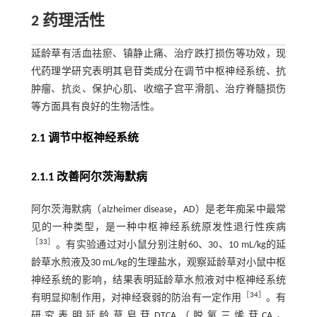
2 药理活性
延龄草有活血祛瘀、镇静止痛、治疗跌打损伤等功效，现
代药理学研究表明其皂苷类成分在调节中枢神经系统、抗
肿瘤、抗炎、保护心肌、收缩子宫平滑肌、治疗脊髓损伤
等方面具有良好的生物活性。
2.1 调节中枢神经系统
2.1.1 改善阿尔茨海默病
阿尔茨海默病（alzheimer disease，AD）是老年痴呆中最常
见的一种类型，是一种中枢神经系统原发性退行性疾病
［
33
］
。有实验通过对小鼠分别注射60、30、10 mL/kg的延
龄草水煎液及30 mL/kg的生理盐水，观察延龄草对小鼠中枢
神经系统的影响，结果表明延龄草水煎液对中枢神经系统
［
34
］
有明显抑制作用，对神经衰弱的防治有一定作用
。有
研究表明延龄草皂苷DTCA（脱氧三烯苷CA，