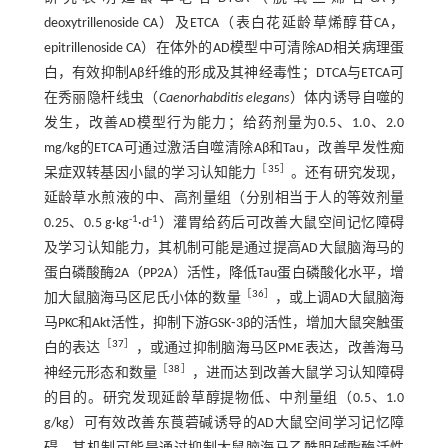
deoxytrillenoside CA）及ETCA（表白花延龄草烯醇苷CA，
epitrillenoside CA）在体外的AD模型中可清除AD相关病理蛋
白，有效抑制Aβ纤维的形成及其神经毒性；DTCA与ETCA可
在秀丽隐杆线虫（
Caenorhabditis elegans
）体内诱导自噬的
发生，改善AD模型行为能力；给药剂量为0.5、1.0、2.0
mg/kg的ETCA可通过激活自噬清除Aβ和Tau，改善早发性痴
［
35
］
呆症双转基因小鼠的学习认知能力
。还有研究发现，
延龄草水煎液的中、高剂量组（分别相当于人的等效剂量
-1
-1
0.25、0.5 g·kg
·d
）灌胃给药后可改善大鼠空间记忆障碍
及学习认知能力，其机制可能是通过提高AD大鼠脑海马的
蛋白磷酸酶2A（PP2A）活性，降低Tau蛋白磷酸化水平，增
［
36
］
加大鼠脑海马区尼氏小体的数量
，或上调AD大鼠脑海
马PKC和Akt活性，抑制下游GSK⁃3β的活性，增加大鼠突触蛋
［
37
］
白的表达
，或通过抑制脑海马区PME表达，改善海马
［
38
］
神经元形态和数量
，进而达到改善大鼠学习认知障碍
的目的。研究发现延龄草醇提物低、中剂量组（0.5、1.0
g/kg）可有效改善东莨菪碱诱导的AD大鼠空间学习记忆障