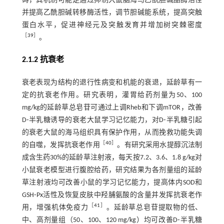
碍，其机制可能是通过抑制大鼠脑海马乙酰胆碱酯酶活性
并提高乙酰胆碱转移酶活性，调节胆碱能系统，提高突触
蛋白水平，促进神经元及突触发育并增加树突棘密度
［
39
］
。
2.1.2 抗衰老
衰老表现为结构的退行性病变和机能的衰退，延龄草有一
定的抗衰老作用。研究表明，灌胃给药剂量为50、100
mg/kg的延龄草总皂苷可通过上调Rheb和下调mTOR，改善
D⁃半乳糖诱导的衰老大鼠学习记忆能力，对D⁃半乳糖引起
的衰老大鼠的海马组织具有保护作用，从而挽救功能失调
［
40
］
的自噬，发挥抗衰老作用
。有研究采用水提醇沉法制
成含生药30%的延龄草注射液，每天按7.2、3.6、1.8 g/kg对
小鼠衰老模型进行腹腔给药，研究结果为各剂量组的延龄
草注射液均可改善小鼠的学习记忆能力，提高体内SOD和
GSH⁃Px活性及恢复皮肤中羟脯氨酸的含量并发挥抗衰老作
［
41
］
用，增强机体免疫力
。延龄草总皂苷提取物的低、
中、高剂量组（50、100、120 mg/kg）均可改善D⁃半乳糖