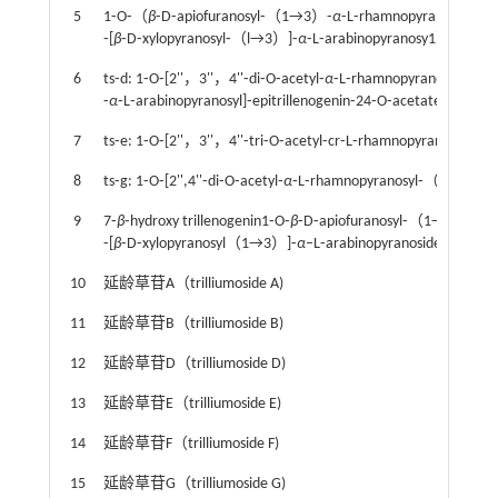
5
1⁃O⁃（
β
⁃D⁃apiofuranosyl⁃（1→3）⁃
α
⁃L⁃rhamnopyranosyl⁃
⁃[
β
⁃D⁃xylopyranosyl⁃（l→3）]⁃
α
⁃L⁃arabinopyranosy1）⁃epitril
6
ts⁃d: 1⁃O⁃[2''，3''，4''⁃di⁃O⁃acetyl⁃
α
⁃L⁃rhamnopyranosyl⁃（
⁃
α
⁃L⁃arabinopyranosyl]⁃epitrillenogenin⁃24⁃O⁃acetate
7
ts⁃e: 1⁃O⁃[2''，3''，4''⁃tri⁃O⁃acetyl⁃cr⁃L⁃rhamnopyranosyl⁃
8
ts⁃g: 1⁃O⁃[2'',4''⁃di⁃O⁃acetyl⁃
α
⁃L⁃rhamnopyranosyl⁃（1→2）⁃
9
7⁃
β
⁃hydroxy trillenogenin1⁃O⁃
β
⁃D⁃apiofuranosyl⁃（1→3）⁃
α
–
⁃[
β
⁃D⁃xylopyranosyl（1→3）]⁃
α
–L⁃arabinopyranoside
10
延龄草苷A（trilliumoside A)
11
延龄草苷B（trilliumoside B)
12
延龄草苷D（trilliumoside D)
13
延龄草苷E（trilliumoside E)
14
延龄草苷F（trilliumoside F)
15
延龄草苷G（trilliumoside G)