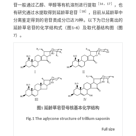
［
16
，
17
］
苷一般通过乙醇、甲醇等有机溶剂进行提取
，也
［
18
］
有研究通过水提取得到延龄草皂苷
，目前从延龄草中
分离鉴定得到的皂苷类成分已达70种。以下为已分离出的
延龄草皂苷的化学结构式（图
1
~
6
）及取代基结构图（
图
7
）。
图1 延龄草皂苷母核基本化学结构
Fig.1 The aglycone structure of trillium saponin
Full size