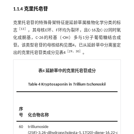
1.1.4 克里托皂苷
克里托皂苷的特殊骨架特征是延龄草属植物化学分类的标
［
13
］
志
，其母核E环、F环均为裂环，且C⁃16及C⁃22同时氧
化成酮基，C⁃26的羟基（-OH）多与1分子葡萄糖结合成
苷。该类型皂苷的母核结构见
图4
，已从延龄草中分离鉴定
［
29
，
30
］
出的克里托皂苷类成分见
表4
。
表4 延龄草中的克里托皂苷成分
Table 4 Kryptosaponin in
Trillium tschonoskii
序
号
化合物名称
60
trilliumoside
(25
R
)⁃3,26⁃dihydroxycholesta⁃5,17(20)⁃diene⁃16,22⁃dione⁃26