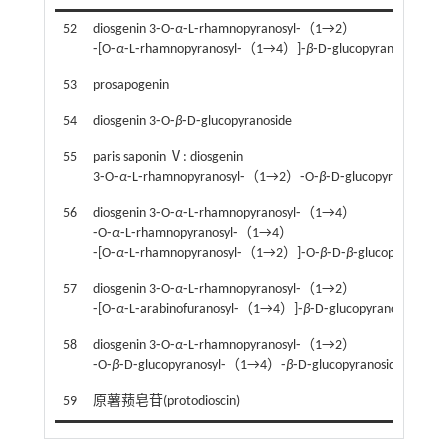
52
diosgenin 3⁃O⁃
α
⁃L⁃rhamnopyranosyl⁃（1→2）
⁃[O⁃
α
⁃L⁃rhamnopyranosyl⁃（1→4）]⁃
β
⁃D⁃glucopyranoside
53
prosapogenin
54
diosgenin 3⁃O⁃
β
⁃D⁃glucopyranoside
55
paris saponin Ⅴ: diosgenin
3⁃O⁃
α
⁃L⁃rhamnopyranosyl⁃（1→2）⁃O⁃
β
⁃D⁃glucopyranoside
56
diosgenin 3⁃O⁃
α
⁃L⁃rhamnopyranosyl⁃（1→4）
⁃O⁃
α
⁃L⁃rhamnopyranosyl⁃（1→4）
⁃[O⁃
α
⁃L⁃rhamnopyranosyl⁃（1→2）]⁃O⁃
β
⁃D⁃
β
⁃glucopyranosid
57
diosgenin 3⁃O⁃
α
⁃L⁃rhamnopyranosyl⁃（1→2）
⁃[O⁃
α
⁃L⁃arabinofuranosyl⁃（1→4）]⁃
β
⁃D⁃glucopyranoside
58
diosgenin 3⁃O⁃
α
⁃L⁃rhamnopyranosyl⁃（1→2）
⁃O⁃
β
⁃D⁃glucopyranosyl⁃（1→4）⁃
β
⁃D⁃glucopyranoside
59
原薯蓣皂苷(protodioscin)