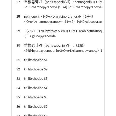
27
重楼皂苷Ⅶ（paris saponin Ⅶ）: pennogenin⁃3⁃O⁃
α
⁃L⁃rham
⁃
α
⁃L⁃rhamnopyranosyl⁃(1→4)⁃[
α
⁃L⁃rhamnopyranosyl⁃(1→2)]⁃
β
28
pennogenin⁃3⁃O⁃
α
⁃L⁃arabinofuranosyl⁃（1→4）
⁃[O⁃
α
⁃L⁃rhamnopyranosyl⁃（1→2）]⁃
β
⁃D⁃glucopyranoside
29
（25
R
）⁃17
α
⁃hydroxy⁃5⁃en⁃3⁃O⁃
α
⁃L⁃arabinofuranosyl⁃（1→
⁃
β
⁃D⁃glucopyranoside
30
重楼皂苷Ⅵ（paris saponin Ⅵ）:（25
R
）
⁃24
β
⁃hydroxypenogenin⁃3⁃O⁃
α
⁃L⁃rhamnopyranosyl⁃(1→2）⁃
β
⁃
31
trillitschoside S1
32
trillitschoside S2
33
trillitschoside S3
34
trillitschoside S4
35
trillitschoside S5
36
trillitschoside S6