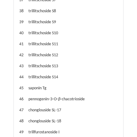
37
trillitschoside S7
38
trillitschoside S8
39
trillitschoside S9
40
trillitschoside S10
41
trillitschoside S11
42
trillitschoside S12
43
trillitschoside S13
44
trillitschoside S14
45
saponin Tg
46
pennogenin⁃3⁃O⁃
β
⁃chacotrioside
47
chonglouside SL⁃17
48
chonglouside SL⁃18
49
trillfurostanoside I