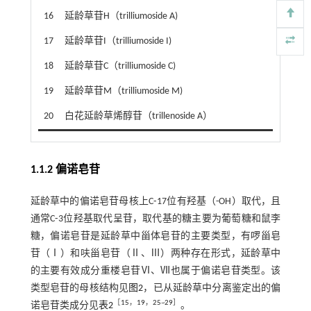
16
延龄草苷H（trilliumoside A)
17
延龄草苷I（trilliumoside I)
18
延龄草苷C（trilliumoside C)
19
延龄草苷M（trilliumoside M)
20
白花延龄草烯醇苷（trillenoside A）
1.1.2 偏诺皂苷
延龄草中的偏诺皂苷母核上C⁃17位有羟基（-OH）取代，且
通常C⁃3位羟基取代呈苷，取代基的糖主要为葡萄糖和鼠李
糖，偏诺皂苷是延龄草中甾体皂苷的主要类型，有啰甾皂
苷（Ⅰ）和呋甾皂苷（Ⅱ、Ⅲ）两种存在形式，延龄草中
的主要有效成分重楼皂苷Ⅵ、Ⅶ也属于偏诺皂苷类型。该
类型皂苷的母核结构见
图2
，已从延龄草中分离鉴定出的偏
［
15
，
19
，
25
~
29
］
诺皂苷类成分见
表2
。