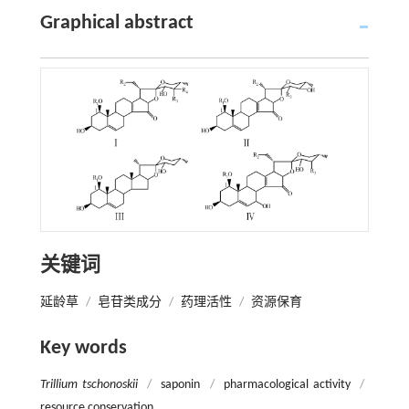
Graphical abstract
关键词
延龄草
/
皂苷类成分
/
药理活性
/
资源保育
Key words
Trillium tschonoskii
/
saponin
/
pharmacological activity
/
resource conservation