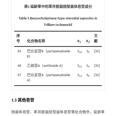
表5 延龄草中的苯并胆甾烷型甾体皂苷成分
Table 5 Benzocholestane⁃type steroidal saponins in
Trillium tschonoskii
序
文
号
化合物名称
R
R
献
1
2
65
巴比妥苷B（parispseudoside
S
S
[
31
]
10
9
B）
66
乙硫苷A（aethioside A）
S
S
[
31
]
15
9
67
巴比妥苷A（parispseudoside
S
S
[
31
]
12
9
A）
1.3 其他皂苷
除甾体皂苷、苯并胆甾烷型甾体皂苷等化合物外，延龄草