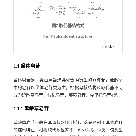
图7 取代基结构式
Fig. 7 Substituent structure
Full size
1.1 甾体皂苷
甾体皂苷是一类由螺甾烷类化合物衍生的寡糖苷，延龄草
中的皂苷以甾体皂苷类为主，根据母核结构及取代基不同
分为延龄草皂苷、偏诺皂苷、薯蓣皂苷、克里托皂苷4类。
1.1.1 延龄草皂苷
延龄草皂苷一般在其母核C⁃1位成苷，这是区别于其他皂苷
的结构特征，根据取代基位置不同可分为以下4类。该类型