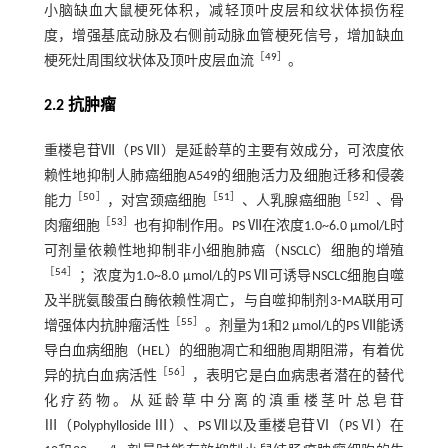
小脑缺血大鼠梗死体积，减轻顶叶皮层和纹状体损伤程
度，增强基底动脉及右侧前动脉血管梗死信号，增加缺血
［
49
］
梗死灶周围纹状体及顶叶皮层血流
。
2.2 抗肿瘤
重楼皂苷Ⅶ（PS Ⅶ）是延龄草的主要有效成分，可浓度依
赖性地抑制人肺癌细胞A549的细胞活力及细胞迁移和侵袭
［
50
］
［
51
］
［
52
］
能力
，对宫颈癌细胞
、人乳腺癌细胞
、骨
［
53
］
肉瘤细胞
也有抑制作用。PS Ⅶ在浓度1.0~6.0 μmol/L时
可剂量依赖性地抑制非小细胞肺癌（NSCLC）细胞的增殖
［
54
］
；浓度为1.0~8.0 μmol/L的PS Ⅶ可诱导NSCLC细胞自噬
及半胱氨酸蛋白酶依赖性凋亡，与自噬抑制剂3⁃MA联用可
［
55
］
增强体内抗肿瘤活性
。剂量为1和2 μmol/L的PS Ⅶ能诱
导白血病细胞（HEL）的细胞凋亡和细胞周期阻滞，有着优
［
56
］
异的抗白血病活性
，表明它是白血病患者潜在的替代
化疗药物。从延龄草中分离的滇重楼茎叶总皂苷
Ⅲ（Polyphylloside Ⅲ）、PS Ⅶ以及重楼皂苷Ⅵ（PS Ⅵ）在