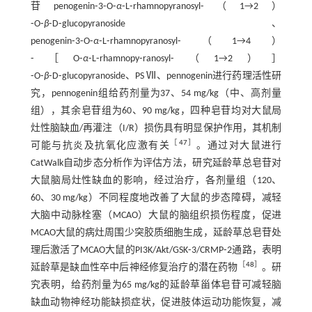
苷penogenin⁃3⁃O⁃
α
⁃L⁃rhamnopyranosyl⁃（1→2）
⁃O⁃
β
⁃D⁃glucopyranoside、
penogenin⁃3⁃O⁃
α
⁃L⁃rhamnopyranosyl⁃（1→4）
⁃［O⁃
α
⁃L⁃rhamnopy⁃ranosyl⁃（1→2）］
⁃O⁃
β
⁃D⁃glucopyranoside、PS Ⅶ、pennogenin进行药理活性研
究，pennogenin组给药剂量为37、54 mg/kg（中、高剂量
组），其余皂苷组为60、90 mg/kg，四种皂苷均对大鼠局
灶性脑缺血/再灌注（I/R）损伤具有明显保护作用，其机制
［
47
］
可能与抗炎及抗氧化应激有关
。通过对大鼠进行
CatWalk自动步态分析作为评估方法，研究延龄草总皂苷对
大鼠脑局灶性缺血的影响，经过治疗，各剂量组（120、
60、30 mg/kg）不同程度地改善了大鼠的步态障碍，减轻
大脑中动脉栓塞（MCAO）大鼠的脑组织损伤程度，促进
MCAO大鼠的病灶周围少突胶质细胞生成，延龄草总皂苷处
理后激活了MCAO大鼠的PI3K/Akt/GSK⁃3/CRMP⁃2通路，表明
［
48
］
延龄草是缺血性卒中后神经修复治疗的潜在药物
。研
究表明，给药剂量为65 mg/kg的延龄草甾体皂苷可减轻脑
缺血动物神经功能缺损症状，促进肢体运动功能恢复，减