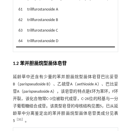
61
trillfurostanoside A
62
trillfurostanoside B
63
trillfurostanoside C
64
trillfurostanoside D
1.2 苯并胆甾烷型甾体皂苷
延龄草中还含有少量的苯并胆甾烷型甾体皂苷巴比妥苷
B（parispseudoside B）、乙硫苷A（aethioside A）、巴比妥
苷A（parispseudoside A），该皂苷的特点是E环为苯环，F环
开裂，该化合物常C⁃3位被取代成苷，C⁃26位的羟基与一分
子葡萄糖结合成苷。该类型皂苷的母核结构见
图5
，已从延
龄草中分离鉴定出的苯并胆甾烷型甾体皂苷类成分见
表
［
31
］
5
。