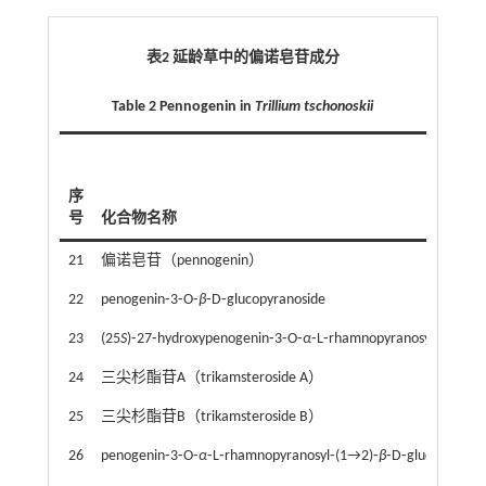
表2 延龄草中的偏诺皂苷成分
Table 2 Pennogenin in
Trillium tschonoskii
序
号
化合物名称
21
偏诺皂苷（pennogenin）
22
penogenin⁃3⁃O⁃
β
⁃D⁃glucopyranoside
23
(25
S
)⁃27⁃hydroxypenogenin⁃3⁃O⁃
α
⁃L⁃rhamnopyranosyl⁃(1→2)⁃
24
三尖杉酯苷A（trikamsteroside A）
25
三尖杉酯苷B（trikamsteroside B）
26
penogenin⁃3⁃O⁃
α
⁃L⁃rhamnopyranosyl⁃(1→2)⁃
β
⁃D⁃glucopyranos