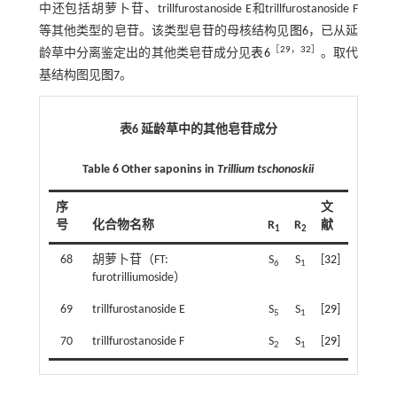
中还包括胡萝卜苷、trillfurostanoside E和trillfurostanoside F
等其他类型的皂苷。该类型皂苷的母核结构见
图6
，已从延
［
29
，
32
］
龄草中分离鉴定出的其他类皂苷成分见
表6
。取代
基结构图见
图7
。
表6 延龄草中的其他皂苷成分
Table 6 Other saponins in
Trillium tschonoskii
序
文
号
化合物名称
R
R
献
1
2
68
胡萝卜苷（FT:
S
S
[
32
]
6
1
furotrilliumoside）
69
trillfurostanoside E
S
S
[
29
]
5
1
70
trillfurostanoside F
S
S
[
29
]
2
1