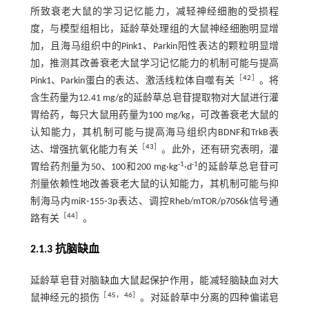
所致衰老大鼠的学习记忆能力，减轻神经细胞的受损程
度，与模型组相比，延龄草处理组的大鼠神经细胞明显增
加，且海马组织中的Pink1、Parkin阳性表达的颗粒明显增
加，推测其改善衰老大鼠学习记忆能力的机制可能与提高
［
42
］
Pink1、Parkin蛋白的表达、激活线粒体自噬有关
。将
含生药量为12.41 mg/g的延龄草总皂苷提取物对大鼠进行灌
胃给药，每只大鼠用药量为100 mg/kg，可改善衰老大鼠的
认知能力，其机制可能与提高海马组织内BDNF和TrkB表
［
43
］
达、增强抗氧化能力有关
。此外，还有研究表明，灌
-1
-1
胃给药剂量为50、100和200 mg·kg
·d
的延龄草总皂苷可
剂量依赖性地改善衰老大鼠的认知能力，其机制可能与抑
制海马内miR⁃155⁃3p表达、调控Rheb/mTOR/p70S6k信号通
［
44
］
路有关
。
2.1.3 抗脑缺血
延龄草皂苷对脑缺血大鼠起保护作用，能减轻脑缺血对大
［
45
，
46
］
鼠神经元的损伤
。对延龄草中分离的四种偏诺皂