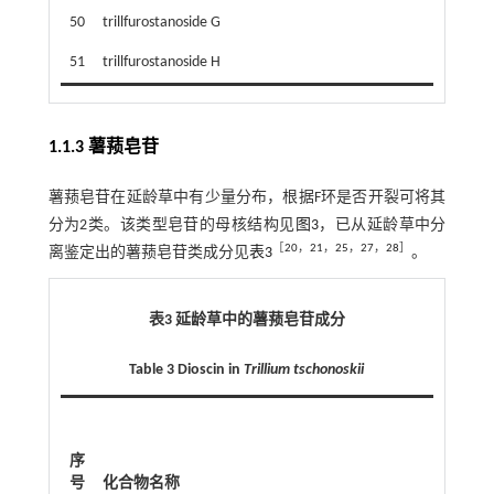
50
trillfurostanoside G
51
trillfurostanoside H
1.1.3 薯蓣皂苷
薯蓣皂苷在延龄草中有少量分布，根据F环是否开裂可将其
分为2类。该类型皂苷的母核结构见
图3
，已从延龄草中分
［
20
，
21
，
25
，
27
，
28
］
离鉴定出的薯蓣皂苷类成分见
表3
。
表3 延龄草中的薯蓣皂苷成分
Table 3 Dioscin in
Trillium tschonoskii
序
号
化合物名称