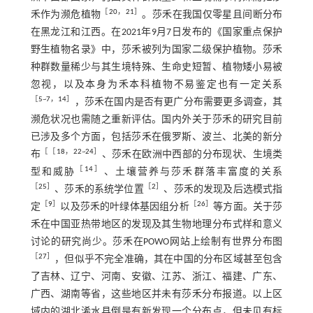
［
20
，
21
］
禾作为濒危植物
。莎禾在我国仅零星且间断分布
在黑龙江和江西。在2021年9月7日发布的《国家重点保护
野生植物名录》中，莎禾被列为国家二级保护植物。莎禾
种群数量稀少与其生境特殊、生命史短暂、植物矮小易被
忽视，以及本身为禾本科植物不易鉴定也有一定关系
［
5
~
7
，
14
］
，莎禾在国内是否有更广分布需要更多调查，其
濒危状况也需随之重新评估。国内外关于莎禾的研究目前
已涉及多个方面，包括莎禾在俄罗斯、波兰、北美的新分
［［
18
，
22
~
24
］
布
、莎禾在欧洲中西部的分布现状、生境类
［
14
］
型和威胁
、土壤营养与莎禾群落丰富度的关系
［
25
］
［
2
］
、莎禾的系统学位置
、莎禾的发现及后选模式指
［
9
］
［
26
］
定
以及莎禾的叶绿体基因组分析
等方面。关于莎
禾在中国亚热带地区的发现及其生物地理分布式样和意义
讨论的研究尚少。莎禾在POWO网站上绘制有世界分布图
［
27
］
，但似乎不完全准确，其在中国的分布区域甚至包含
了吉林、辽宁、河南、安徽、江苏、浙江、福建、广东、
广西、湖南等省，这些地区并未有莎禾分布报道。以上区
域内的湖北浠水县倒是有新发现一个分布点，但未见有标