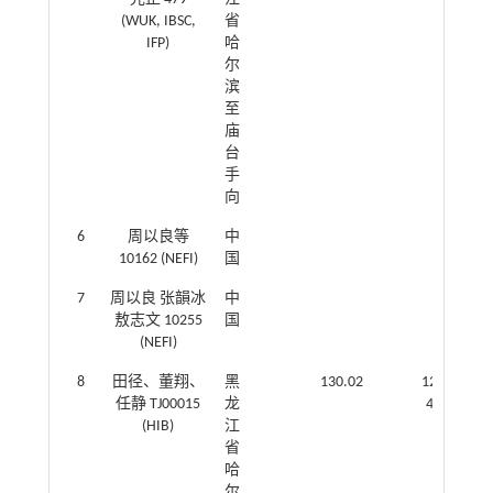
(WUK, IBSC,
省
IFP)
哈
尔
滨
至
庙
台
手
向
6
周以良等
中
\
10162 (NEFI)
国
7
周以良 张韻冰
中
\
敖志文 10255
国
(NEFI)
8
田径、董翔、
黑
130.02
126.461944
任静 TJ00015
龙
45.770833
(HIB)
江
省
哈
尔