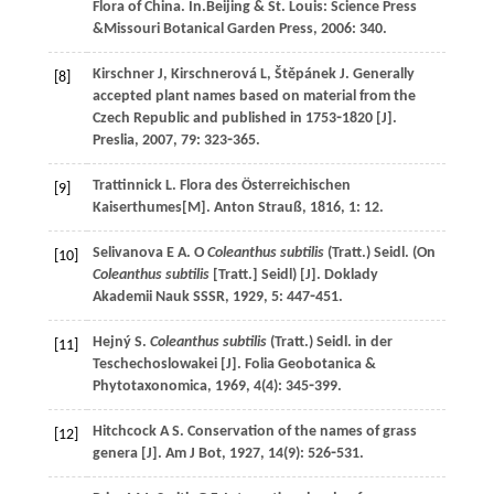
Flora of China
. In.Beijing & St. Louis: Science Press
&Missouri Botanical Garden Press,
2006
: 340.
Kirschner
J
,
Kirschnerová
L
,
Štěpánek
J
. Generally
[8]
accepted plant names based on material from the
Czech Republic and published in 1753⁃1820 [J].
Preslia
,
2007
,
79
: 323⁃365.
Trattinnick
L
. Flora des Österreichischen
[9]
Kaiserthumes[M].
Anton Strauß
,
1816
,
1
: 12.
Selivanova
E A
. O
Coleanthus subtilis
(Tratt.) Seidl. (On
[10]
Coleanthus subtilis
[Tratt.] Seidl) [J].
Doklady
Akademii Nauk SSSR
,
1929
,
5
: 447⁃451.
Hejný
S
.
Coleanthus subtilis
(Tratt.) Seidl. in der
[11]
Teschechoslowakei [J].
Folia Geobotanica &
Phytotaxonomica
,
1969
,
4
(4): 345⁃399.
Hitchcock
A S
. Conservation of the names of grass
[12]
genera [J].
Am J Bot
,
1927
,
14
(9): 526⁃531.