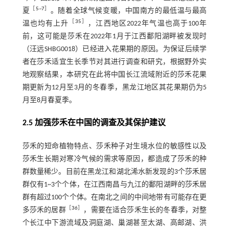
［
5
~
7
］
夏
。随着全球气候变暖，中国南方的最低温与最高
［
35
］
温也均有上升
，江西地区2022年气温也高于100年
前，这可能是莎禾在2022年1月于江西鄱阳湖畔被发现时
（汪远SHBG0018）已经进入花果期的原因。为保证后续学
者在莎禾适宜生长季节对其进行调查和研究，根据野外实
地观察结果，本研究在此将中国长江流域附近的莎禾花果
期更新为12月至3月的冬春季，黑龙江地区其花果期仍为5
月至8月春夏季。
2.5 加强莎禾在中国的调查及其保护建议
莎禾的短命植物特点、莎禾种子对生境水位的敏感性以及
莎禾生长期对寒冷气候的需求等原因，都造成了莎禾的种
群数量稀少。目前在黑龙江和湖北浠水新发现的3个莎禾居
群仅有1~3个个体，在江西南昌与九江的鄱阳湖畔的莎禾居
群有超过100个个体。在南北之间的中间地带有可能存在更
［
36
］
多莎禾的居群
，需要在适合莎禾生长的冬春季，对整
个长江中下游流域及洞庭湖、巢湖甚至太湖、高邮湖、洪