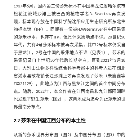
1937年6月，国内第二份莎禾标本在中国黑龙江省哈尔滨市
松花江流域沙滩上被巴西的植物学者B. Skvortzov再次发
现，标本现存放在中国科学院沈阳应用生态研究所东北生
物标本馆（IFP）。同期有一份被H.Wetermayer在中国采集
的莎禾标本，也存在IFP，但具体采集地点不详。20世纪50
年代，共有4号莎禾标本被再次采集，其中2号标本仍采自
于黑龙江，2号在中国的采集地点不详（见
表1
）。莎禾的
采集记录自上世纪50年代后长期空白，直到2021年3月18
日，大别山生物多样性综合科学考察中的科考人员在湖北
省浠水县散花镇长江沙滩上才再次发现了莎禾（朱鑫鑫等
ZXX21129），此地点为江西与黑龙江之间的首个中间分布
点。随后，2022年，本文作者在江西南昌和九江鄱阳湖畔
也发现了野生莎禾（
图2
），这两地成为迄今为止莎禾的世
界最南分布点。
2.2 莎禾在中国江西分布的本土性
从新的莎禾世界分布图（
图2
）及中国分布图（
图3
）中的