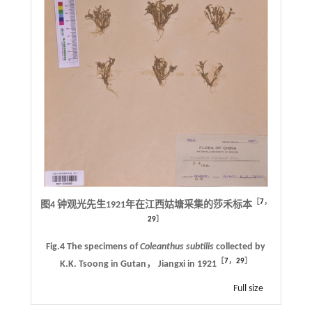
［
7
，
图4 钟观光先生1921年在江西姑塘采集的莎禾标本
29
］
Fig.4 The specimens of
Coleanthus subtilis
collected by
［
7
，
29
］
K.K. Tsoong in Gutan， Jiangxi in 1921
Full size