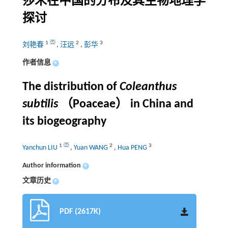
莎禾在中国的分布及其生物地理学
探讨
1
2
3
刘艳春
,
汪远
,
彭华
作者信息
+
The distribution of
Coleanthus
subtilis
（Poaceae） in China and
its biogeography
1
2
3
Yanchun LIU
,
Yuan WANG
,
Hua PENG
Author information
+
文章历史
+
PDF (2617K)