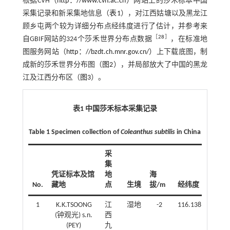
根据CVH（
http：//www.cvh.ac.cn
）网站上的莎禾标本中国
采集记录和新采集地信息（
表1
），对江西姑塘以及黑龙江
顾乡屯两个较为详细分布点经纬度进行了估计，并参考来
［
28
］
自GBIF网站的324个莎禾世界分布点数据
，在标准地
图服务网站（
http：//bzdt.ch.mnr.gov.cn/
）上下载底图，制
成新的莎禾世界分布图（
图2
），并局部放大了中国的黑龙
江及江西分布区（
图3
）。
表1 中国莎禾标本采集记录
Table 1 Specimen collection of
Coleanthus subtilis
in China
采
集
凭证标本及馆
地
海
No.
藏地
点
生境
拔/m
经纬度
1
K.K.TSOONG
江
湿地
-2
116.138961°E,29
(钟观光) s.n.
西
(PEY)
九