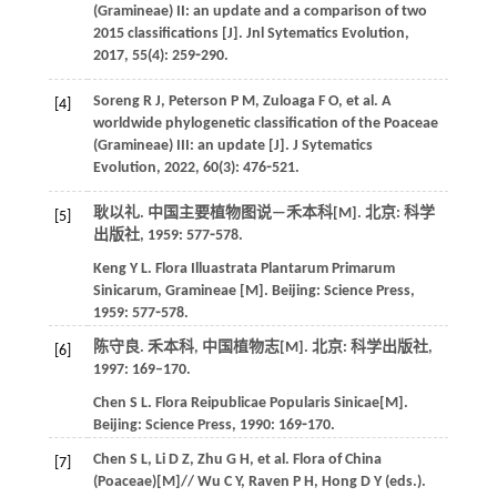
(Gramineae) II: an update and a comparison of two
2015 classifications [J].
Jnl Sytematics Evolution
,
2017
,
55
(4): 259⁃290.
Soreng
R J
,
Peterson
P M
,
Zuloaga
F O
,
et al
. A
[4]
worldwide phylogenetic classification of the Poaceae
(Gramineae) III: an update [J].
J Sytematics
Evolution
,
2022
,
60
(3): 476⁃521.
耿以礼.
中国主要植物图说—禾本科
[M]. 北京: 科学
[5]
出版社,
1959
: 577⁃578.
Keng
Y L
.
Flora Illuastrata Plantarum Primarum
Sinicarum, Gramineae
[M]. Beijing: Science Press,
1959
: 577⁃578.
陈守良.
禾本科, 中国植物志
[M]. 北京: 科学出版社,
[6]
1997
: 169–170.
Chen
S L
.
Flora Reipublicae Popularis Sinicae
[M].
Beijing: Science Press,
1990
: 169⁃170.
Chen
S L
,
Li
D Z
,
Zhu
G H
,
et al
. Flora of China
[7]
(Poaceae)[M]// Wu C Y, Raven P H, Hong D Y (eds.).