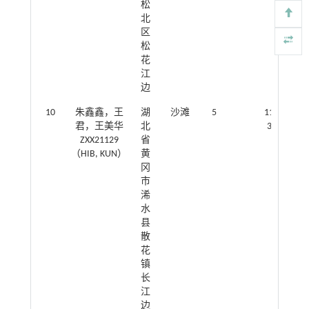
松
北
区
松
花
江
边
10
朱鑫鑫，王
湖
沙滩
5
115.078662
君，王美华
北
30.252478
ZXX21129
省
（HIB, KUN）
黄
冈
市
浠
水
县
散
花
镇
长
江
边