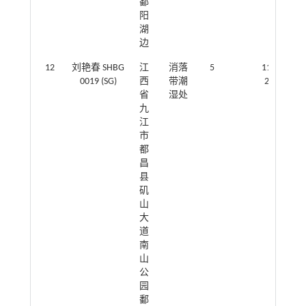
鄱
阳
湖
边
12
刘艳春 SHBG
江
消落
5
116.188644
0019 (SG)
西
带潮
29.253460
省
湿处
九
江
市
都
昌
县
矶
山
大
道
南
山
公
园
鄱