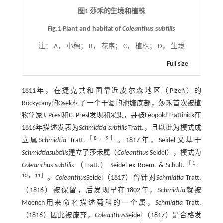
图1 莎禾的生境和植株
Fig.1 Plant and habitat of
Coleanthus subtilis
注：
A， 小穗； B， 花序； C， 植株； D， 生境
Full size
1811年，在捷克共和国靠近皮尔森地区（Plzeň）的
Rockycany的Osek村子一个干涸的池塘底部，莎禾首次被植
物学家J. Presl和C. Presl发现和采集，并被Leopold Trattinick在
1816年描述发表为
Schmidtia subtilis
Tratt.，且以此为模式成
［
8
，
9
］
立属
Schmidtia
Tratt.
。1817年，Seidel又基于
Schmidtia
subtilis
建立了莎禾属（
Coleanthus
Seidel），模式为
［
1
，
Coleanthus subtilis
（Tratt.） Seidel ex Roem. & Schult.
10
，
11
］
。
Coleanthus
Seidel（1817）
曾针对
Schmidtia
Tratt.
（1816）被保留，后发现早在1802年，
Schmidtia
就被
Moench用来命名描述菊科的一个属，
Schmidtia
Tratt.
（1816）因此被废弃，
Coleanthus
Seidel （1817）
是合格发