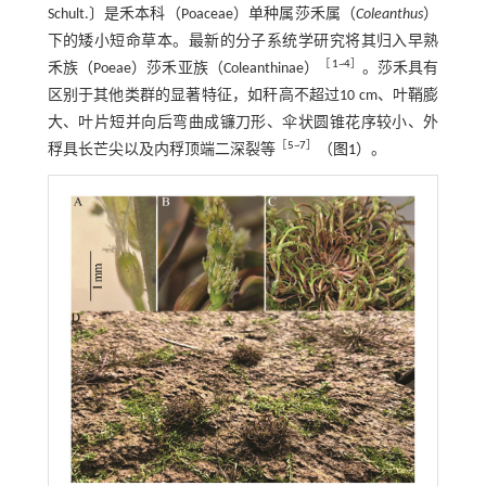
Schult.〕是禾本科（Poaceae）单种属莎禾属（
Coleanthus
）
下的矮小短命草本。最新的分子系统学研究将其归入早熟
［
1
~
4
］
禾族（Poeae）莎禾亚族（Coleanthinae）
。莎禾具有
区别于其他类群的显著特征，如秆高不超过10 cm、叶鞘膨
大、叶片短并向后弯曲成镰刀形、伞状圆锥花序较小、外
［
5
~
7
］
稃具长芒尖以及内稃顶端二深裂等
（
图1
）。