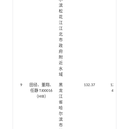
滨
松
花
江
江
北
市
政
府
附
近
水
域
9
田径、董翔、
黑
132.37
126.423889
任静 TJ00016
龙
45.770833
（HIB）
江
省
哈
尔
滨
市