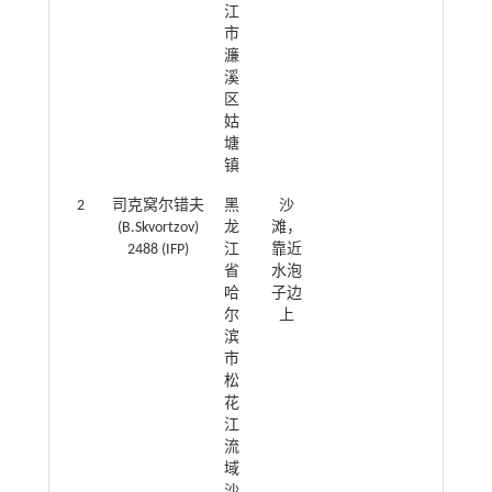
江
市
濂
溪
区
姑
塘
镇
2
司克窝尔错夫
黑
沙
\
(B.Skvortzov)
龙
滩，
2488 (IFP)
江
靠近
省
水泡
哈
子边
尔
上
滨
市
松
花
江
流
域
沙