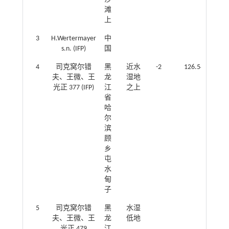
滩
上
3
H.Wertermayer
中
\
s.n. (IFP)
国
4
司克窝尔错
黑
近水
-2
126.546 562°E,
夫、王微、王
龙
湿地
028°N
光正 377 (IFP)
江
之上
省
哈
尔
滨
顾
乡
屯
水
甸
子
5
司克窝尔错
黑
水湿
\
夫、王微、王
龙
低地
光正 479
江