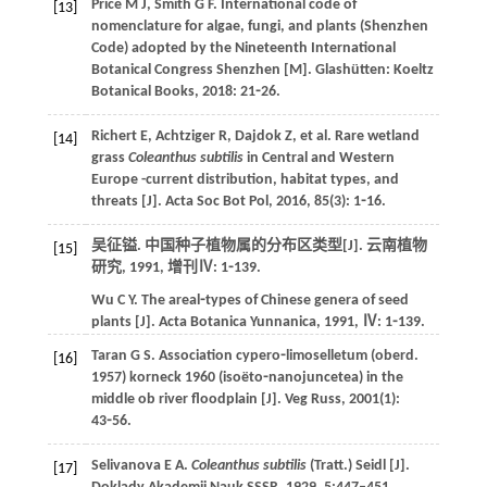
Price
M J
,
Smith
G F
.
International code of
[13]
nomenclature for algae, fungi, and plants (Shenzhen
Code) adopted by the Nineteenth International
Botanical Congress Shenzhen
[M]. Glashütten: Koeltz
Botanical Books,
2018
: 21⁃26.
Richert
E
,
Achtziger
R
,
Dajdok
Z
,
et al
. Rare wetland
[14]
grass
Coleanthus subtilis
in Central and Western
Europe -current distribution, habitat types, and
threats [J].
Acta Soc Bot Pol
,
2016
,
85
(3): 1⁃16.
吴征镒. 中国种子植物属的分布区类型[J].
云南植物
[15]
研究
,
1991
, 增刊Ⅳ: 1⁃139.
Wu
C Y
. The areal⁃types of Chinese genera of seed
plants [J].
Acta Botanica Yunnanica
,
1991
, Ⅳ: 1⁃139.
Taran
G S
. Association cypero⁃limoselletum (oberd.
[16]
1957) korneck 1960 (isoëto⁃nanojuncetea) in the
middle ob river floodplain [J].
Veg Russ
,
2001
(1):
43⁃56.
Selivanova
E A
.
Coleanthus subtilis
(Tratt.) Seidl [J].
[17]