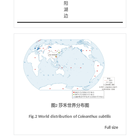
阳
湖
边
图2 莎禾世界分布图
Fig.2 World distribution of
Coleanthus subtilis
Full size