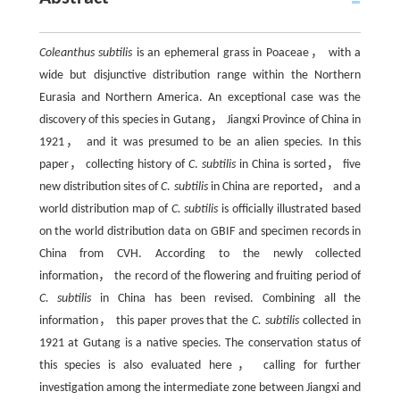
Coleanthus subtilis
is an ephemeral grass in Poaceae， with a
wide but disjunctive distribution range within the Northern
Eurasia and Northern America. An exceptional case was the
discovery of this species in Gutang， Jiangxi Province of China in
1921， and it was presumed to be an alien species. In this
paper， collecting history of
C
.
subtilis
in China is sorted， five
new distribution sites of
C
.
subtilis
in China are reported， and a
world distribution map of
C. subtilis
is officially illustrated based
on the world distribution data on GBIF and specimen records in
China from CVH. According to the newly collected
information， the record of the flowering and fruiting period of
C. subtilis
in China has been revised. Combining all the
information， this paper proves that the
C. subtilis
collected in
1921 at Gutang is a native species. The conservation status of
this species is also evaluated here， calling for further
investigation among the intermediate zone between Jiangxi and