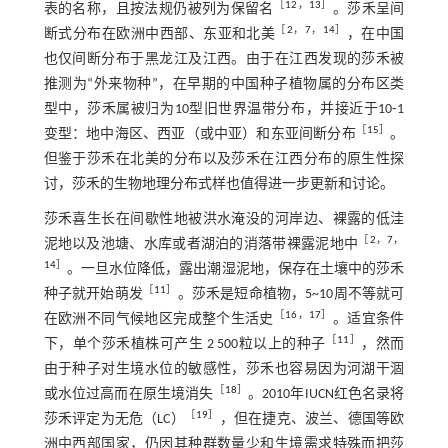
［
12
，
13
］
表的名称，且按法规仍被列为保留名
。莎禾呈间
［
2
，
7
，
14
］
断式分布在欧洲中西部、东亚和北美
，在中国
也仅间断分布于黑龙江及江西。由于在江西发现的莎禾被
推测为“外来物种”，在早期的中国种子植物属的分布区类
型中，莎禾属被归为10型旧世界温带分布，并接近于10⁃1
［
15
］
变型：地中海区、西亚（或中亚）和东亚间断分布
。
但鉴于莎禾在北美的分布以及莎禾在江西分布的原生性探
讨，莎禾的生物地理分布式样也值得进一步更新和讨论。
莎禾喜生长在间歇性地被洪水淹没的河岸边、裸露的低洼
［
2
，
7
，
泥地以及池塘、水库或者湖泊的消落带裸露泥地中
14
］
。一旦水位降低，露出潮湿泥地，保存在土壤中的莎禾
［
11
］
种子就开始萌发
。莎禾是短命植物，5~10周不等就可
［
16
，
17
］
在欧洲不同气候地区完成整个生活史
。适宜条件
［
11
］
下，单个莎禾植株可产生 2 500粒以上的种子
，然而
由于种子对生境水位的敏感性，莎禾也容易因为河湖干涸
［
18
］
或水位过高而在原生境消失
。2010年IUCN红色名录将
［
19
］
莎禾评定为无危（LC）
，但在捷克、波兰、德国等欧
洲中西部国家，仍因其种群数量少和生境需求特殊而把莎