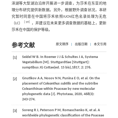
泽湖等大型湖泊沿岸开展进一步调查，为莎禾在东亚的地
理分布研究提供新数据。另外，根据野外调查状况，本研
究暂时同意在中国将莎禾依照IUCN红色名录处理为无危
［
19
］
（LC）
，并建议在未来更多调查数据的基础上，更新
莎禾在中国的保护等级。
参考文献
原文顺序
|
出版日期
|
本文引用
Seidel
W B
.
In Roemer J J & Schultes J A, Systema
[1]
Vegetabilium
[M]. Stuttgardtiae [Stuttgart]:
sumptibus JG Cottae(ed. 15 bis),
1817
, 2: 276.
Gnutikov
A A
,
Nosov
N N
,
Punina
E O
,
et al
. On the
[2]
placement of
Coleanthus subtilis
and the subtribe
Coleanthinae within Poaceae by new molecular
phylogenetic data [J].
Phytotaxa
,
2020
,
468
(3):
243⁃274.
Soreng
R J
,
Peterson
P M
,
Romaschenko
K
,
et al
. A
[3]
worldwide phylogenetic classification of the Poaceae