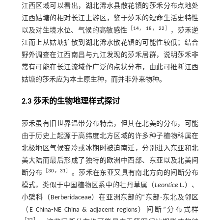
江西区域可以看出，湖北浠水县散花镇的莎禾分布点地处
江西姑塘的相对长江上游区，鉴于莎禾的短命生活史特性
［
14
，
18
，
22
］
以及对生境水位、气候的高敏感性
，莎禾逆
江而上从姑塘扩散到湖北浠水散花镇的可能性较低；结合
野外调查在江西南昌与九江发现的莎禾居群，说明莎禾非
常有可能在长江流域作广泛的点状分布，由此可推断江西
姑塘的莎禾应为本土原生种，而并非外来物种。
2.3 莎禾的生物地理样式探讨
莎禾虽有旧世界温带分布特点，但其在北美的分布，可能
由于历史上起源于高纬度北方区域的许多种子植物科属在
北极地区气候变冷或冰期时被迫南迁，分别进入东亚和北
美大陆而最后形成了独特的欧洲中西部、东亚以及北美间
［
30
，
31
］
断分布
。莎禾在东亚又具有南北方向的间断分布
模式，类似于中国植物区系中的牡丹草属（
Leontice
L.）、
小檗科（Berberidaceae）在亚洲东部的“东部⁃东北及邻区
（E China⁃NE China & adjacent regions）间断”分布式样