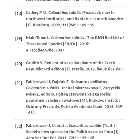
Doklady Akademii Nauk SSSR
,
1929
,
5
:447–451.
Catling
P M
.
Coleanthus subtilis
(Poaceae), new to
[18]
northwest territories, and its status in north
America
[J].
Rhodora
,
2009
,
111
(945): 109⁃119.
Maiz⁃Tome
L
.
Coleanthus
subtilis
. The IUCN Red List of
[19]
Threatened Species [EB/OL]. 2016:
e.T161844A78457037.
Grulich
V
. Red List of vascular plants of the Czech
[20]
Republic: 3rd edition [J].
Preslia
,
2012
,
84
(3): 631⁃645.
Fabiszewski
J
,
Dajdok
Z
. Koleantus delikatny
[21]
Coleanthus subtilis
. In: KaźmierczakowaR, ZarzyckiK,
MirekZ, editors. Polska czerwona księga roślin:
paprotniki i rośliny kwiatowe [M]. Kraków:
Instytut
Ochrony Przyrody
. Polska Akademia Nauk,
2014
: 649
–651.
Fabiszewski
J
,
Cebrat
J
.
Coleanthus subtilis
(Tratt.)
[22]
Seidel-a new species to the Polish vascular flora [J].
Acta Soc Bot Pol
,
2011
,
72
(2): 135⁃138.