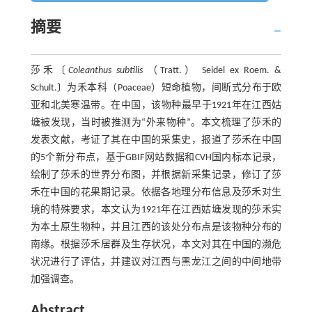
摘要
莎禾〔
Coleanthus subtilis
（Tratt.） Seidel ex Roem. &
Schult.〕为禾本科（Poaceae）短命植物，间断式分布于欧
亚和北美寒温带。在中国，该物种最早于1921年在江西姑
塘被发现，当时被推测为“外来物种”。本文梳理了莎禾的
发表文献，考证了其在中国的采集史，报道了莎禾在中国
的5个新分布点，基于GBIF网站数据和CVH国内标本记录，
绘制了莎禾的世界分布图，并根据新采集记录，修订了莎
禾在中国的花果期记录。依据各地理分布信息及莎禾对生
境的特殊要求，本文认为1921年在江西姑塘发现的莎禾实
为本土原生物种，并且江西的该处分布点是该物种分布的
南缘。根据莎禾居群及生存状况，本文对其在中国的濒危
状况进行了评估，并建议对江西与黑龙江之间的中间地带
加强调查。
Abstract