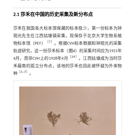
2.1 莎禾在中国的历史采集及新分布点
莎禾在我国各大标本馆保藏的标本极少，第一份标本为钟
观光先生在江西姑塘镇采集，现保存于北京大学生物系植
［
7
］
物标本馆（PEY）
。根据CVH标本数据和钟观光的采集
轨迹研究，这一份莎禾标本（
图4
）的采集时间应为1921年
［
29
］
4月，而非CVH上的1928年4月
。江西姑塘成为当时莎
禾最南的孤立分布点，该地的莎禾也因此被怀疑为外来物
［
5
~
7
］
种
。