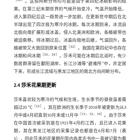
［
32
］
。这些间断分布均可能是由于第四纪冰期影响的结
果。在第三纪末期世界的气候开始变冷，气温开始降低，
进入第四纪后这一趋势进一步加剧，在更新世中期后在北
半球出现了四次极为寒冷的冰期。每次冰期到来，冰流自
北极向南扩展形成冰盖，侵入北美洲和欧洲，各植被带也
被迫南移。待冰期过后，冰盖向极地后撤，气温回升，各
［
32
］
植被带又大致回到原来位置
。我国在第四纪中也存在
［
33
，
34
］
冰期和间冰期
，莎禾可能在冰期后北返时，有少
数居群滞留在鄱阳湖岸、长江沙滩等“避难所”中，并定居
下来，形成长江流域与黑龙江地区的南北方向间断分布。
2.4 莎禾花果期更新
莎禾喜欢较为寒冷的气候和生境，生长季节的昼夜温差需
［
12
］
超过20 ℃
，其在欧洲的生长季于2016年被更新为从3
［
11
，
12
，
14
］
月中或4月初直到10月末或11月中
。由于莎禾
在中国首次被采到是在1921年4月的江西，且已进入花果
期，其在黑龙江地区的采集记录也都是在6月和7月（
表
1
），因此莎禾的花果期在国内各类志书中一直被记载为春