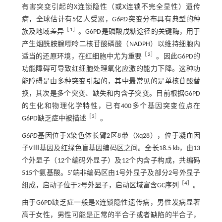
有害突变引起的X连锁隐性（或X连锁不完全显性）遗传
病，全球估计有5亿人受累，
G6PD
突变分布具有典型的种
［
1
］
族及地域差异
。G6PD是磷酸戊糖途径的关键酶，用于
产生烟酰胺腺嘌呤二核苷酸磷酸（NADPH）以维持细胞内
［
2
］
适当的还原环境，在红细胞中尤为重要
。因此G6PD的
功能障碍可导致红细胞处理氧化应激的能力下降。这种功
能障碍是由多种突变引起的，其中最常见的是单核苷酸替
换，其次是多个突变、缺失和内含子突变。目前根据G6PD
的生化和物理化学特性，已有400多个基因突变位点在
［
3
］
G6PD缺乏症中被描述
。
G6PD
基因位于X染色体长臂2区8带（Xq28），位于凝血因
子VⅢ基因及红绿色盲基因编码区之间。全长18.5 kb，由13
个外显子（12个编码外显子）及12个内含子构成，共编码
515个氨基酸。5'端非编码区由1号外显子及部分2号外显子
［
4
］
组成，启动子位于2号外显子，启动区域富含GC序列
。
由于G6PD缺乏症一般是X连锁隐性遗传病，男性发病显著
高于女性，男性可能是正常的半合子或者缺陷的半合子，