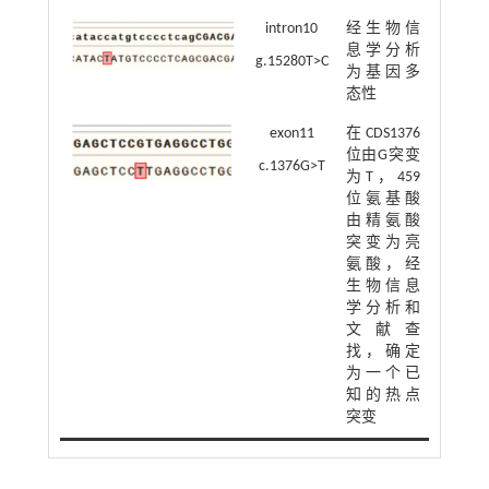
intron10
经生物信
息学分析
g.15280T>C
为基因多
态性
exon11
在CDS1376
位由G突变
c.1376G>T
为T，459
位氨基酸
由精氨酸
突变为亮
氨酸，经
生物信息
学分析和
文献查
找，确定
为一个已
知的热点
突变