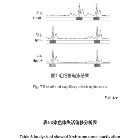
图7 毛细管电泳结果
Fig. 7 Results of capillary electrophoresis
Full size
表6 X染色体失活偏移分析表
Table 6 Analysis of skewed X⁃chromosome inactivation