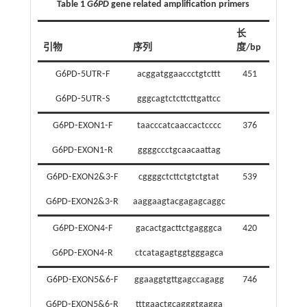
Table 1
G6PD
gene related amplification primers
长
引物
序列
度/bp
G6PD⁃5UTR⁃F
acggatggaaccctgtcttt
451
G6PD⁃5UTR⁃S
gggcagtctcttcttgattcc
G6PD⁃EXON1⁃F
taacccatcaaccactcccc
376
G6PD⁃EXON1⁃R
ggggccctgcaacaattag
G6PD⁃EXON2&3⁃F
cggggctcttctgtctgtat
539
G6PD⁃EXON2&3⁃R
aaggaagtacgagagcaggc
G6PD⁃EXON4⁃F
gacactgacttctgagggca
420
G6PD⁃EXON4⁃R
ctcatagagtggtgggagca
G6PD⁃EXON5&6⁃F
ggaaggtgttgagccagagg
746
G6PD⁃EXON5&6⁃R
tttgaactgcagggtgagga