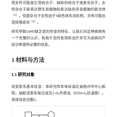
而女性可能是正常纯合子、缺陷的纯合子或者杂合子。女
性杂合子是表达野生型细胞和表达缺失突变细胞的嵌合体
［
5
］
。但是杂合子女性由于X染色体失活机制，亦有可能出
［
6
］
现轻微症状
。
研究导致G6PD缺乏症的突变的特征，让我们对这种疾病有
一个完整的认识，有助于及时发现和治疗并可为该病的产
前诊断提供必要的信息。
1 材料与方法
1.1 研究对象
突变家系基本信息：本研究样本来自湖北省随州市中心医
院，抽取该家系每位成员2 mL外周血（EDTA⁃K
抗凝管）。
2
具体信息见
图1
。