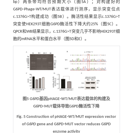
bp）两条带均符合预期大小（
图5
A）；对构建好的
G6PD⁃Phage⁃WT/MUT表达载体进行测序，显示突变位点
c.1376G>T构建成功（
图5
B）。酶活性结果显示c.1376G>T
突变使HEK293T细胞G6PD酶活性下降大约25%（
图5
C）。
QPCR和WB结果显示，c.1376G>T突变几乎不影响HEK293T细
胞的mRNA水平和蛋白水平（
图5
D和E）。
图5
G6PD
基因pHAGE⁃WT/MUT表达载体的构建及
G6PD⁃MUT载体导致G6PD酶活性下降
Fig. 5 Construction of pHAGE⁃WT/MUT expression vector
of
G6PD
gene and G6PD⁃MUT vector reduces G6PD
enzyme activity