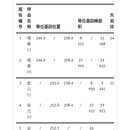
报
样
告
品
失活
编
名
等位基因峰面
染色
失
号
称
等位基因位置
积
体
例
1
母
244.4
/
258.4
8
/
12
244.4
73.
亲
521
348
(-)
2
母
244.4
/
258.4
27
/
14
亲
993
610
(+)
3
女
/
253.0
258.4
/
8
9
253.0
55.
儿
950
441
(-)
4
女
/
252.8
258.4
/
23
19
儿
312
923
(+)
5
父
/
252.9
/
/
24
/