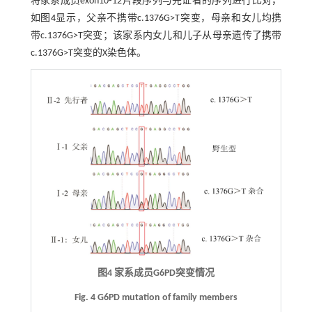
将家系成员exon10⁃12片段序列与先证者的序列进行比对，
如
图4
显示，父亲不携带c.1376G>T突变，母亲和女儿均携
带c.1376G>T突变；该家系内女儿和儿子从母亲遗传了携带
c.1376G>T突变的X染色体。
图4 家系成员G6PD突变情况
Fig. 4 G6PD mutation of family members