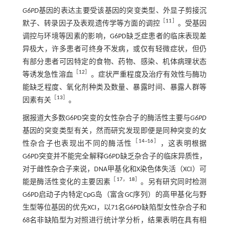
G6PD
基因的表达主要受该基因的突变类型、外显子剪接沉
［
11
］
默子、转录因子及表观遗传学等方面的调控
。受基因
调控与环境等因素的影响，G6PD缺乏症患者的临床表现差
异极大，许多患者可终身不发病，或仅有轻微症状，但仍
有部分患者可因特定的食物、药物、感染、机体病理状态
［
12
］
等诱发急性溶血
。症状严重程度及治疗有效性与酶功
能缺乏程度、氧化剂种类及数量、暴露时间、暴露人群等
［
13
］
因素有关
。
据报道大多数G6PD突变的女性杂合子的酶活性主要与
G6PD
基因的突变类型有关，然而研究发现即便是同种突变的女
［
14
~
16
］
性杂合子也表现出不同的酶活性
，这表明根据
G6PD突变并不能完全解释G6PD缺乏杂合子的临床异质性，
对于雌性杂合子来说，DNA甲基化和X染色体失活（XCI）可
［
17
，
18
］
能是酶活性变化的主要因素
。另有研究同时检测
G6PD启动子内特定CpG岛（富含GC序列）的高甲基化与野
生型等位基因的优先XCI，以71名G6PD缺陷型女性杂合子和
68名非缺陷型为对照进行统计学分析，结果表明在具有相