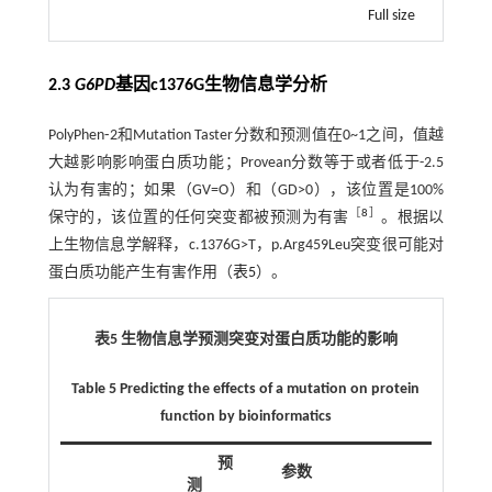
Full size
2.3
G6PD
基因c1376G生物信息学分析
PolyPhen⁃2和Mutation Taster分数和预测值在0~1之间，值越
大越影响影响蛋白质功能；Provean分数等于或者低于-2.5
认为有害的；如果（GV=O）和（GD>0），该位置是100%
［
8
］
保守的，该位置的任何突变都被预测为有害
。根据以
上生物信息学解释，c.1376G>T，p.Arg459Leu突变很可能对
蛋白质功能产生有害作用（
表5
）。
表5 生物信息学预测突变对蛋白质功能的影响
Table 5 Predicting the effects of a mutation on protein
function by bioinformatics
预
参数
测