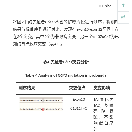
Full size
将
图2
中的先证者
G6PD
基因的扩增片段进行测序，将测序
结果与标准序列进行对比，发现在exon10⁃exon12区间上存
在3个突变，其中2个为非致病突变，另一个c.1376G>T为已
知的热点致病突变（
表4
）。
表4 先证者G6PD突变分析
Table 4 Analysis of G6PD mutation in probands
测序结果
突变位点
突变影响
Exon10
TAT变化为
TAC，均编
C1311T>C
码酪氨
酸，不影
响蛋白序
列