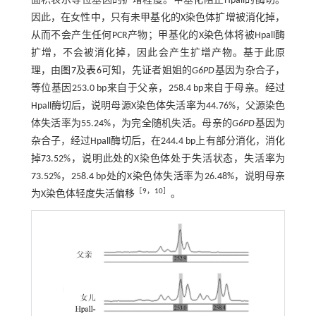
面积表示等位基因的扩增程度。甲基化阻止Hpall的酶切。
因此，在女性中，只有未甲基化的X染色体扩增被消化掉，
从而不会产生任何PCR产物；甲基化的X染色体将被Hpall酶
扩增，不会被消化掉，因此会产生扩增产物。基于此原
理，由
图7
及
表6
可知，先证者姐姐的
G6PD
基因为杂合子，
等位基因253.0 bp来自于父亲，258.4 bp来自于母亲。经过
Hpall酶切后，说明母源X染色体失活率为44.76%，父源染色
体失活率为55.24%，为完全随机失活。母亲的
G6PD
基因为
杂合子，经过Hpall酶切后，在244.4 bp上有部分消化，消化
掉73.52%，说明此处的X染色体处于失活状态，失活率为
73.52%，258.4 bp处的X染色体失活率为26.48%，说明母亲
［
9
，
10
］
为X染色体轻度失活偏移
。