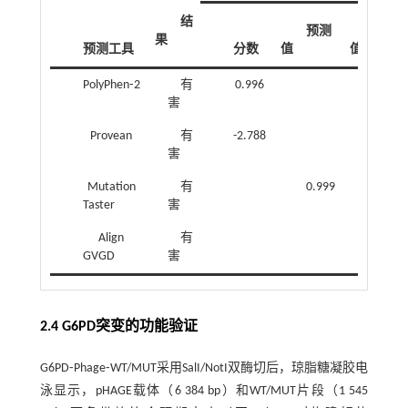
结
预测
GV
果
预测工具
分数
值
值
PolyPhen⁃2
有
0.996
害
Provean
有
-2.788
害
Mutation
有
0.999
Taster
害
Align
有
0
GVGD
害
2.4 G6PD突变的功能验证
G6PD⁃Phage⁃WT/MUT采用SalI/NotI双酶切后，琼脂糖凝胶电
泳显示，pHAGE载体（6 384 bp）和WT/MUT片段（1 545