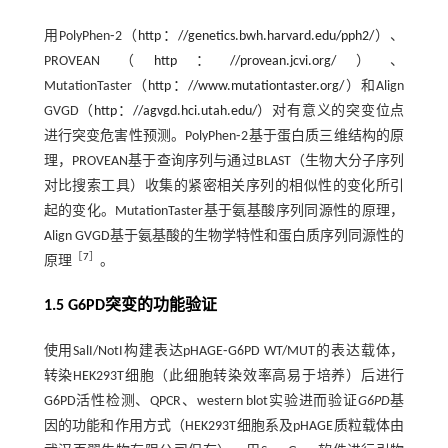
用PolyPhen⁃2（
http：//genetics.bwh.harvard.edu/pph2/
）、
PROVEAN（
http：//provean.jcvi.org/
）、
MutationTaster（
http：//www.mutationtaster.org/
）和Align
GVGD（
http：//agvgd.hci.utah.edu/
）对有意义的突变位点
进行突变危害性预测。PolyPhen⁃2基于蛋白质三维结构的原
理，PROVEAN基于查询序列与通过BLAST（生物大分子序列
对比搜索工具）收集的紧密相关序列的相似性的变化所引
起的变化。MutationTaster基于氨基酸序列同源性的原理，
Align GVGD基于氨基酸的生物学特性和蛋白质序列同源性的
［
7
］
原理
。
1.5 G6PD突变的功能验证
使用SalI/NotI构建表达pHAGE⁃G6PD WT/MUT的表达载体，
转染HEK293T细胞（此细胞转染效率高易于培养）后进行
G6PD活性检测、QPCR、western blot实验进而验证
G6PD
基
因的功能和作用方式（HEK293T细胞系及pHAGE质粒载体由