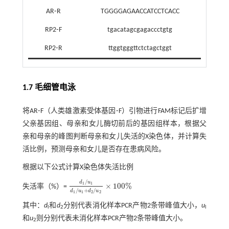
AR⁃R
TGGGGAGAACCATCCTCACC
RP2⁃F
tgacatagcgagaccctgtg
RP2⁃R
ttggtgggttctctagctggt
1.7 毛细管电泳
将AR⁃F（人类雄激素受体基因⁃F）引物进行FAM标记后扩增
父亲基因组、母亲和女儿酶切前后的基因组样本，根据父
亲和母亲的峰图判断母亲和女儿失活的X染色体，并计算失
活比例，预测母亲和女儿是否存在患病风险。
根据以下公式计算X染色体失活比例
/
d
u
1
1
×
100
%
失活率（%）=
d
1
/
u
1
d
1
/
u
1
+
d
2
/
u
2
×
100
%
/
+
/
d
u
d
u
1
1
2
2
其中：
d
和
d
分别代表消化样本PCR产物2条带峰值大小，
u
l
2
l
和
u
则分别代表未消化样本PCR产物2条带峰值大小。
2