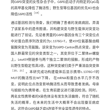
同G6PD突变的女性杂合子中，G6PD启动子内特定的CpG岛
的高甲基化降低了酶活性；野生型等位基因的优先XCI也会
［
19
］
降低G6PD活性
。
通过基因检测与筛查，我们明确了患者的发病病因，弄清
了该家系中的遗传图谱，并构建突变与野生载体对突变功
能进行了验证。先证者男童的
G6PD
基因含有三个突变位点
中对蛋白质序列改变的为c.1376G>T，使459位氨基酸由精
氨酸突变为亮氨酸。该突变为G6PD⁃Canton热点突变，是中
国人群最常见的突变类型之一，其变异位于二聚体an螺旋
上，Leu459侧链参与两个独立二聚体的接触，形成的产物
比野生型稳定性高2倍，这种突变被归类于严重溶血突变体
［
20
，
21
］
。本研究成功构建载体后显示携带c.1376G>T的
MUT的酶活性比WT下降， 在mRNA和蛋白水平几乎不改
变，说明此位点改变影响酶活性从而导致患者发病。母亲
与姐姐均为携带者，在生育前建议进行基因检测。同时，
两名女性携带者的X染色体没有发生失活偏倚，符合了随机
失活的概率，在未来的生活中大概率不会出现蚕豆病症
状。这符合G6PD缺乏症X连锁不完全显性遗传的特点。