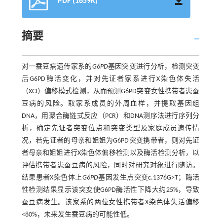
PDF (1659K)
摘要
对一蚕豆病遗传家系的
G6PD
基因突变进行分析，检测突变
后G6PD酶活变化，并对先证者家系进行X染色体失活
（XCI）偏移模式检测，从而预测G6PD突变女性携带者患蚕
豆病的风险。取家系成员的外周血样，并提取基因组
DNA，用聚合酶链式反应（PCR）和DNA测序法进行序列分
析，确定先证者突变位点和突变类型及家庭成员遗传情
况，若先证者的母亲和姐姐为G6PD突变携带者，则对先证
者母亲和姐姐进行X染色体偏移检测以及酶活检测分析，以
评估携带者患蚕豆病的风险，同时对研究对象进行随访。
结果患者X染色体上
G6PD
基因发生点突变c.1376G>T；酶活
性检测结果显示该突变使G6PD酶活性下降大约25%，导致
蚕豆病发生。该家系的两位女性携带者X染色体失活偏移
<80%，未来发生蚕豆病的可能性低。