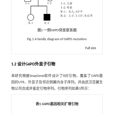
图1 一例G6PD突变家系图
Fig.1 A family diagram of G6PD mutation
Full size
1.2 设计G6PD外显子引物
本研究根据SnapGene软件设计了8对引物，覆盖了
G6PD
基
因的UTR、外显子及邻近侧翼内含子序列。并由武汉百翼生
物公司合成并鉴定引物序列。引物序列如
表1
所示：
表1
G6PD
基因相关扩增引物