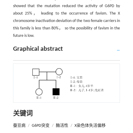
showed that the mutation reduced the activity of G6PD by
about 25%， leading to the occurrence of favism. The X
chromosome inactivation deviation of the two female carriers in
this family is less than 80%， so the possibility of favism in the
future is low.
Graphical abstract
关键词
蚕豆病
/
G6PD突变
/
酶活性
/
X染色体失活偏移