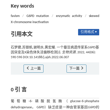
Key words
favism
/
G6PD mutation
/
enzymatic activity
/
skewed
X⁃chromosome inactivation
引用格式 ▾
引用本文
石梦婕,苏银帆,谢明水,黄宏耀. 一个蚕豆病遗传家系
G6PD
基
因突变及X染色体失活偏移检测[J].
生物资源
, 2022, 44(06):
590-596 DOI:10.14188/j.ajsh.2022.06.007
上一篇
下一篇
0 引 言
葡萄糖⁃6⁃磷酸脱氢酶（glucose⁃6⁃phosphate
dehydrogenase， G6PD）缺乏症是一种由管家基因
G6PD
的