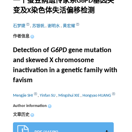
一个蚕豆病遗传家系
G6PD
基因突
变及X染色体失活偏移检测
石梦婕
,
苏银帆
,
谢明水
,
黄宏耀
作者信息
+
Detection of
G6PD
gene mutation
and skewed X chromosome
inactivation in a genetic family with
favism
Mengjie SHI
,
Yinfan SU
,
Mingshui XIE
,
Hongyao HUANG
Author information
+
文章历史
+