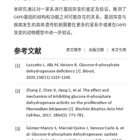
本研究通过对一家系进行基因突变的鉴定及验证，推测了
G6PD基因的结构和功能之间可能存在的关系，基因突变与
疾病发生的具体遗传机制需要在更多的家系中或者在G6PD
突变的动物模型中进一步验证。
参考文献
原文顺序
|
出版日期
|
本文引用
Luzzatto
L
,
Ally
M
,
Notaro
R
. Glucose⁃6⁃phosphate
[1]
dehydrogenase deficiency [J].
Blood
,
2020
,
136
(11):1225⁃1240.
Zhang
Z
,
Chen
X
,
Jiang
C
,
et al
. The effect and
[2]
mechanism of inhibiting glucose⁃6⁃phosphate
dehydrogenase activity on the proliferation of
Plasmodium falciparum
[J].
Biochim Biophys Acta Mol
Cell Res
,
2017
,
1864
(5): 771⁃781.
Gómez⁃Manzo
S
,
Marcial⁃Quino
J
,
Vanoye⁃Carlo
A
,
et
[3]
al
. Glucose⁃6⁃phosphate dehydrogenase: update