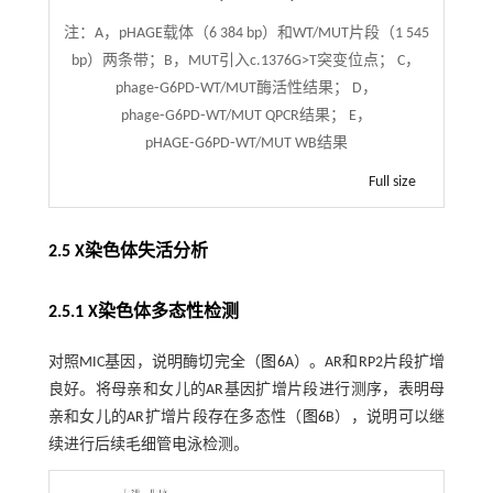
注：
A，pHAGE载体（6 384 bp）和WT/MUT片段（1 545
bp）两条带；B，MUT引入c.1376G>T突变位点； C，
phage⁃G6PD⁃WT/MUT酶活性结果； D，
phage⁃G6PD⁃WT/MUT QPCR结果； E，
pHAGE⁃G6PD⁃WT/MUT WB结果
Full size
2.5 X染色体失活分析
2.5.1 X染色体多态性检测
对照MIC基因，说明酶切完全（
图6
A）。AR和RP2片段扩增
良好。将母亲和女儿的AR基因扩增片段进行测序，表明母
亲和女儿的AR扩增片段存在多态性（
图6
B），说明可以继
续进行后续毛细管电泳检测。