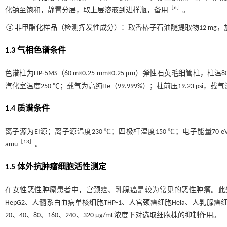
［
6
］
化钠至饱和，静置分层，取上层溶液到进样瓶，备用
。
②非甲酯化样品（检测挥发性成分）：取香椿子石油醚提取物12 mg，
1.3 气相色谱条件
色谱柱为HP⁃5MS（60 m×0.25 mm×0.25 μm）弹性石英毛细管柱，柱温8
汽化室温度250 ℃；载气为高纯He（99.999%）；柱前压19.23 psi，载气
1.4 质谱条件
离子源为EI源；离子源温度230 ℃；四极杆温度150 ℃；电子能量70 eV；
［
13
］
amu
。
1.5 体外抗肿瘤细胞活性测定
在女性恶性肿瘤患者中，宫颈癌、乳腺癌是较为常见的恶性肿瘤。此
HepG2、人髓系白血病单核细胞THP⁃1、人宫颈癌细胞Hela、人乳腺癌
20、40、80、160、240、320 μg/mL浓度下对选取细胞株的抑制作用。