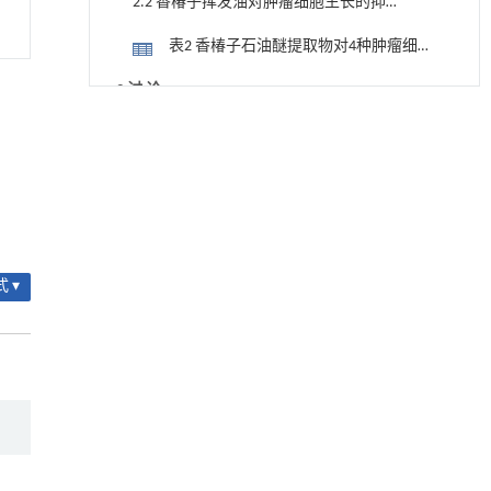
2.2 香椿子挥发油对肿瘤细胞生长的抑
制作用
表2 香椿子石油醚提取物对4种肿瘤细胞
的抑制作用
3 讨 论
基于均相催化剂的两段式水热液化实现丙烯腈-
[1]
参考文献
丁二烯-苯乙烯共聚物的分步脱氮与液化
Engineering
. 2026, Vol.58(3): 1-303
基金资助
https://doi.org/10.1016/j.eng.2025.12.037
基于机器学习揭示二氢杨梅素抑制TGF-β/ALK5
[2]
信号通路治疗肺纤维化的新机制
Engineering
. 2026, Vol.58(3): 1-303
 ▾
https://doi.org/10.1016/j.eng.2025.10.017
地下智能压裂工程技术内涵与进展
[3]
Engineering
. 2026, Vol.58(3): 1-303
https://doi.org/10.1016/j.eng.2025.12.024
燃气轮机短缺或阻碍数据中心扩张
[4]
Engineering
. 2026, Vol.58(3): 1-303
https://doi.org/10.1016/j.eng.2026.02.014