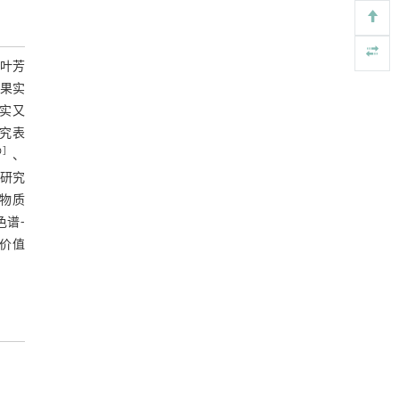
甲醇法升级回收聚对苯二甲酸乙二酯塑料制备
[5]
乳酸和1,4-环己烷二甲酸
嫩叶芳
Engineering
. 2026, Vol.58(3): 1-303
果实
https://doi.org/10.1016/j.eng.2026.02.015
实又
究表
0
］
、
研究
物质
谱⁃
用价值