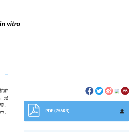
in vitro
外抗肿
类、烃
甾醇、
PDF (756KB)
其中，