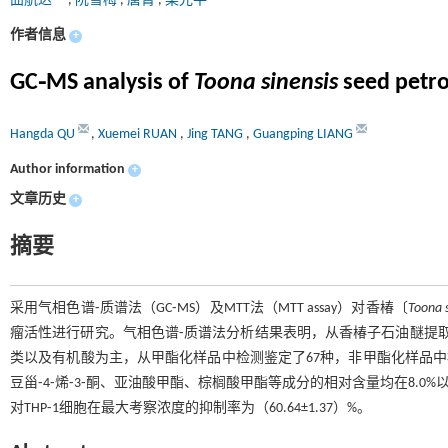
曲航达
,
阮雪梅
,
唐菁
,
梁光平
作者信息
+
GC⁃MS analysis of
Toona sinensis
seed petro
Hangda QU
,
Xuemei RUAN
,
Jing TANG
,
Guangping LIANG
Author information
+
文章历史
+
摘要
采用气相色谱⁃质谱法（GC⁃MS）及MTT法（MTT assay）对香椿〔
Toona s
瘤活性进行研究。气相色谱⁃质谱法分析结果表明，从香椿子石油醚提取
类以及有机酸为主，从甲酯化样品中检测鉴定了67种，非甲酯化样品中检
豆甾⁃4⁃烯⁃3⁃酮、亚油酸甲酯、棕榈酸甲酯等成分的相对含量均在8.0%以上
对THP⁃1细胞在最大考察浓度的抑制率为（60.64±1.37）%。