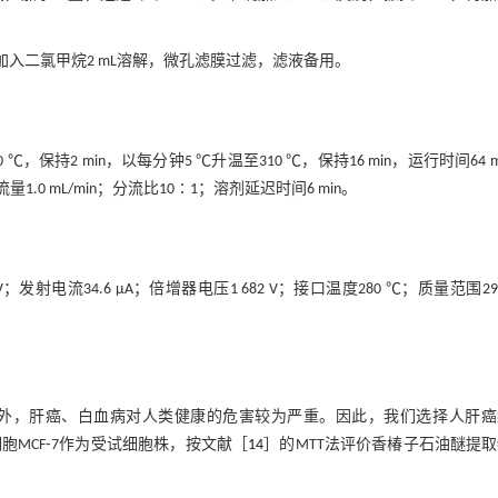
加入二氯甲烷2 mL溶解，微孔滤膜过滤，滤液备用。
0 ℃，保持2 min，以每分钟5 ℃升温至310 ℃，保持16 min，运行时间64 m
流量1.0 mL/min；分流比10∶1；溶剂延迟时间6 min。
发射电流34.6 μA；倍增器电压1 682 V；接口温度280 ℃；质量范围29~
外，肝癌、白血病对人类健康的危害较为严重。因此，我们选择人肝癌
细胞MCF⁃7作为受试细胞株，按文献［
14
］的MTT法评价香椿子石油醚提