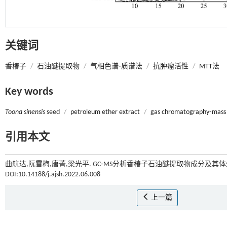
关键词
香椿子
/
石油醚提取物
/
气相色谱⁃质谱法
/
抗肿瘤活性
/
MTT法
Key words
Toona sinensis
seed
/
petroleum ether extract
/
gas chromatography⁃mass
引用本文
曲航达,阮雪梅,唐菁,梁光平. GC⁃MS分析香椿子石油醚提取物成分及其体外
DOI:10.14188/j.ajsh.2022.06.008
上一篇