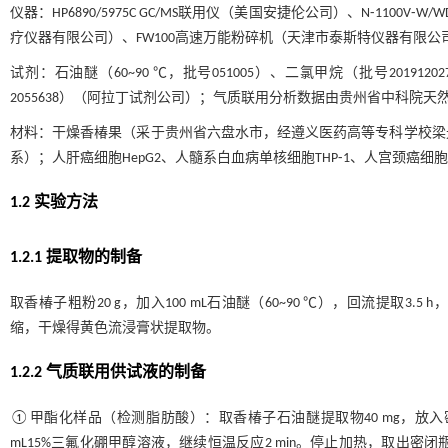
仪器：HP6890/5975C GC/MS联用仪（美国安捷伦公司）、N⁃110
疗仪器有限公司）、FW100高速万能粉碎机（天津市泰斯特仪器有限公司）
试剂：石油醚（60~90 ℃，批号051005）、二氯甲烷（批号20191
2055638）（阿拉丁试剂公司）；气质联用分析数据由贵州省中科院
材料：干燥香椿果（采于贵州省六盘水市，经遵义医药高等专科学校梁
系）；人肝癌细胞HepG2、人髓系白血病单核细胞THP⁃1、人宫颈癌细胞
1.2 实验方法
1.2.1 提取物的制备
取香椿子粗粉20 g，加入100 mL石油醚（60~90 ℃），回流提取3.
缩，干燥得黄色流浸膏状提取物。
1.2.2 气质联用供试液的制备
①甲酯化样品（检测脂肪酸）：取香椿子石油醚提取物40 mg，放入密闭瓶中
mL15%三氟化硼甲醇溶液，继续恒温反应2 min。停止加热，取出密闭