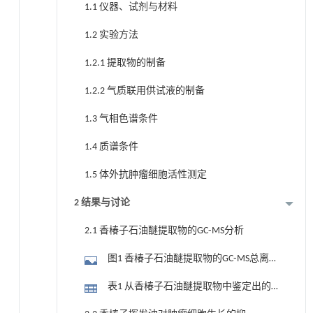
1.1 仪器、试剂与材料
1.2 实验方法
1.2.1 提取物的制备
1.2.2 气质联用供试液的制备
1.3 气相色谱条件
1.4 质谱条件
1.5 体外抗肿瘤细胞活性测定
2 结果与讨论
2.1 香椿子石油醚提取物的GC⁃MS分析
图1 香椿子石油醚提取物的GC⁃MS总离
子图（a，非甲酯化总离子图；b，甲酯化
表1 从香椿子石油醚提取物中鉴定出的
总离子图）
成分