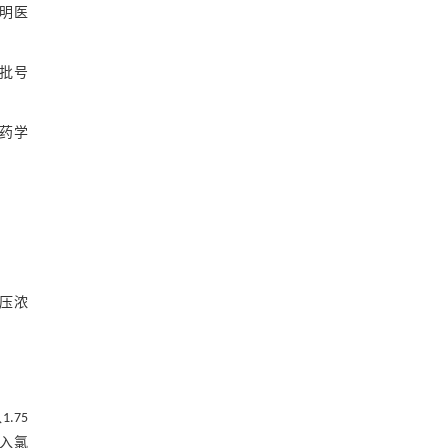
光明医
（批号
药学
减压浓
.75
加入氯