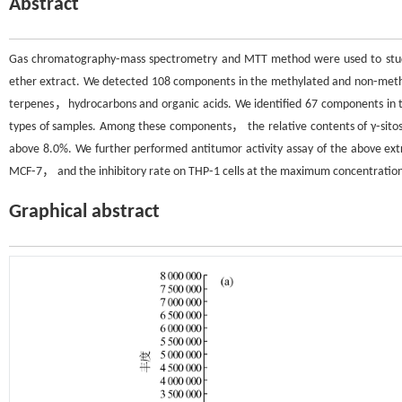
Abstract
Gas chromatography⁃mass spectrometry and MTT method were used to stu
ether extract. We detected 108 components in the methylated and non⁃met
terpenes，hydrocarbons and organic acids. We identified 67 components in
types of samples. Among these components， the relative contents of γ⁃sit
above 8.0%. We further performed antitumor activity assay of the above
MCF⁃7， and the inhibitory rate on THP⁃1 cells at the maximum concentratio
Graphical abstract