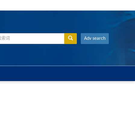
Adv search