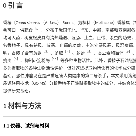
0 引 言
香椿〔
Toona sinensis
（A. Juss.） Roem.〕为楝科（Meliaceae）香椿属（
［
1
］
香可口，供蔬食
。分布于我国华北、华东、中部、南部和西南部各
均可入药，树皮根皮具有清热燥湿、涩肠、止血、止带、杀虫的功效，
名香椿子，具有祛风、散寒、止痛的功效，主治外感风寒、风湿痹痛
［
3
］
［
4
］
［
5
］
［
6
］
明，香椿子含有黄酮
、多糖
、多酚
、香豆素和甾体
［
5
］
［
11
］
抗炎
、抑制
α
⁃淀粉酶
等多种生物活性。此外，香椿子石油醚
多为提取物的各种生物活性评价，但对这些提取物所含有的化学成分研
基础。恶性肿瘤现在是严重危害人类健康的第二号杀手，本文采用溶剂
质谱联用技术（GC⁃MS）分析香椿子石油醚提取物中的成分，并结合
提供研究基础。
1 材料与方法
1.1 仪器、试剂与材料