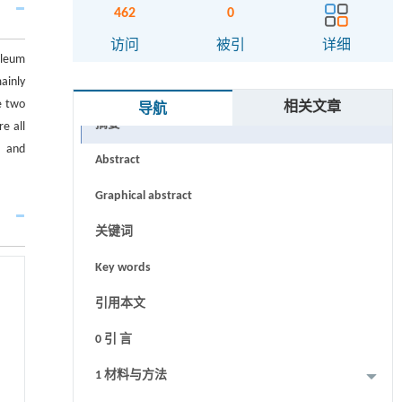
462
0
访问
被引
详细
oleum
ainly
e two
相关文章
导航
摘要
e all
， and
Abstract
Graphical abstract
关键词
Key words
引用本文
0 引 言
1 材料与方法