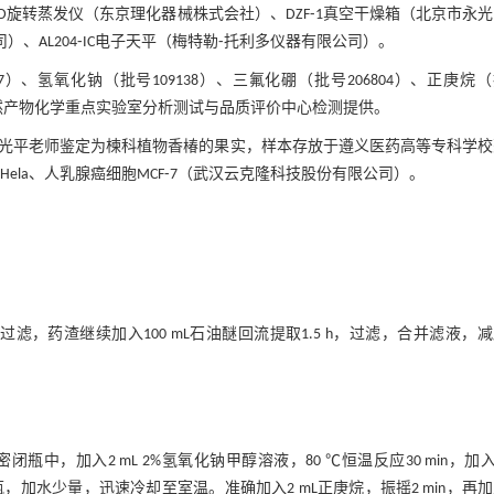
0V⁃W/WD旋转蒸发仪（东京理化器械株式会社）、DZF⁃1真空干燥箱（北京市永
、AL204⁃IC电子天平（梅特勒⁃托利多仪器有限公司）。
2027）、氢氧化钠（批号109138）、三氟化硼（批号206804）、正庚烷
天然产物化学重点实验室分析测试与品质评价中心检测提供。
光平老师鉴定为楝科植物香椿的果实，样本存放于遵义医药高等专科学校
Hela、人乳腺癌细胞MCF⁃7（武汉云克隆科技股份有限公司）。
5 h，过滤，药渣继续加入100 mL石油醚回流提取1.5 h，过滤，合并滤液，
，加入2 mL 2%氢氧化钠甲醇溶液，80 ℃恒温反应30 min，加入1
瓶，加水少量，迅速冷却至室温。准确加入2 mL正庚烷，振摇2 min，再