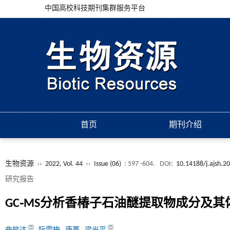
中国高校科技期刊集群服务平台
首页
期刊介绍
生物资源
››
2022, Vol. 44
››
Issue (06)
: 597 -604.
DOI:
10.14188/j.ajsh.2
研究报告
GC⁃MS分析香椿子石油醚提取物成分及