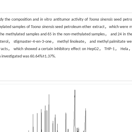
dy the composition and
in vitro
antitumor activity of
Toona sinensis
seed petr
hylated samples of
Toona sinensis
seed petroleum ether extract，which were m
 the methylated samples and 65 in the non⁃methylated samples， and 24 in th
osterol， stigmaster⁃4⁃en⁃3⁃one， methyl linoleate， and methyl palmitate wer
 extracts， which showed a certain inhibitory effect on HepG2， THP⁃1， Hela
n investigated was 60.64%±1.37%.