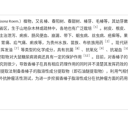
Toona
Roem.）植物，又名椿、春阳树、春甜树、椿芽、毛椿等，其幼芽
［
1
］
省区，生于山地杂木林或疏林中，各地也有广泛栽培
。树皮、根皮、
主治泄泻、痢疾、肠风便血、崩漏、带下、蛔虫病、丝虫病、疮癣等。果
［
2
］
、胃痛、疝气痛、痢疾等，为贵州水族、苗族、布依族用药
。现代研
［
7
］
［
8
］
［
9
］
［
1
、挥发油
等类型的化学成分，具有抗菌
、抗氧化
、抗凝血
［
12
］
提取物对大鼠糖尿病肾病还具有一定的保护作用
。目前，对香椿子的
究则很少，导致香椿子在具有相应药理作用的同时并不清楚其发挥药效的
提取法制备香椿子的脂溶性成分提取物（即石油醚提取物），利用气相色
体外抗肿瘤活性测试，为进一步挖掘香椿子脂溶性成分在抗肿瘤方面的药