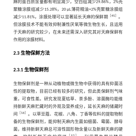
麻的蛋白质含量都有明显减少，空白组减少29.86%，2%壳
聚糖涂膜组减少15.28%，20 μL薄荷精油+2%壳聚糖涂膜组
［
45
］
减少11.81%，涂膜处理可以显著延长天麻的保鲜期
。
但涂膜技术不能有效抑制兼性厌氧等微生物生长，且运用
于天麻的研究较少，在未来还需深入研究其对天麻保鲜有
作用的涂膜材料。
2.3 生物保鲜方法
2.3.1 生物保鲜剂
生物保鲜剂是一种从动植物或微生物中获得的具有抑菌活
性的提取物，目前已经有较多的研究，但此类保鲜剂气味
重，可食性差。研究发现夏枯草、茶多酚、溶菌酶均能维
持新鲜天麻贮藏时的外观及营养成分，延长天麻的储藏时
［
16
］
间
。以草豆蔻、花椒、八角、丁香等佐料的提取物制
备的生物保鲜剂，能抑制天麻内生菌如细菌、霉菌、酵母
菌，维持新鲜天麻总可溶性固形物含量以及新鲜天麻的硬
［
52
］