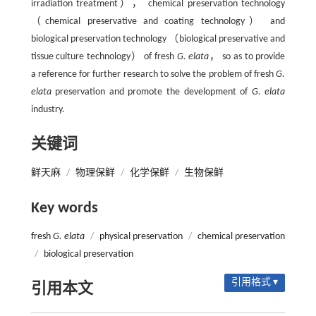
irradiation treatment）， chemical preservation technology
（chemical preservative and coating technology） and
biological preservation technology （biological preservative and
tissue culture technology） of fresh
G. elata
， so as to provide
a reference for further research to solve the problem of fresh
G.
elata
preservation and promote the development of
G. elata
industry.
关键词
鲜天麻
/
物理保鲜
/
化学保鲜
/
生物保鲜
Key words
fresh
G. elata
/
physical preservation
/
chemical preservation
/
biological preservation
引用格式 ▾
引用本文