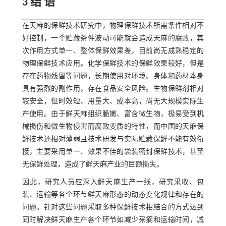
3 结 语
在天麻的保鲜技术研究中，物理保鲜技术所需条件相对不
好控制，一个贮藏条件波动可能就会造成天麻的腐败，其
次作用方式单一、整体保鲜效果差，目前尚无成熟稳定的
物理保鲜技术应用。化学保鲜技术的保鲜效果较好，但是
存在药物残留等问题，长期使用对环境、身体和药材本身
具有强烈的副作用，存在食品安全风险。生物保鲜剂相对
较安全，但时效短、用量大、成本高，尚无大规模实际生
产使用。由于鲜天麻组织脆嫩、富含微生物，极易受到机
械损伤和微生物侵害而腐败变质的特性，而中国的天麻保
鲜技术还相对薄弱且技术研发与实际贮藏保鲜不能有效衔
接，主要采用单一、效果不佳的袋装密封保鲜技术，甚至
无保鲜处理，造成了鲜天麻产业的巨额损失。
因此，研究人员应深入鲜天麻生产一线，研究采收、包
装、运输等各个环节鲜天麻形态的动态变化规律和存在的
问题。针对这些问题采取多种保鲜技术相结合的方式达到
同时解决鲜天麻生产各个环节如减少采摘和运输时间，减