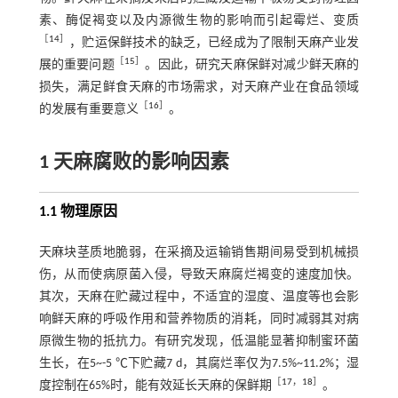
素、酶促褐变以及内源微生物的影响而引起霉烂、变质
［
14
］
，贮运保鲜技术的缺乏，已经成为了限制天麻产业发
［
15
］
展的重要问题
。因此，研究天麻保鲜对减少鲜天麻的
损失，满足鲜食天麻的市场需求，对天麻产业在食品领域
［
16
］
的发展有重要意义
。
1 天麻腐败的影响因素
1.1 物理原因
天麻块茎质地脆弱，在采摘及运输销售期间易受到机械损
伤，从而使病原菌入侵，导致天麻腐烂褐变的速度加快。
其次，天麻在贮藏过程中，不适宜的湿度、温度等也会影
响鲜天麻的呼吸作用和营养物质的消耗，同时减弱其对病
原微生物的抵抗力。有研究发现，低温能显著抑制蜜环菌
生长，在5~-5 ℃下贮藏7 d，其腐烂率仅为7.5%~11.2%；湿
［
17
，
18
］
度控制在65%时，能有效延长天麻的保鲜期
。