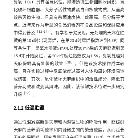
臭氧（O
）具有强氧化性，能渗透微生物细胞膜组织，氧
3
化破坏细胞器、大分子活性物质蛋白和核酸物质，从而高
效杀灭微生物，且具有杀菌速度快、效率高、易分解等优
点。近年来作为新型的食品消毒剂在食品贮藏和保鲜应用
［
32
~
34
］
中得到普及
。有学者研究发现，无处理的天麻在贮
藏的第10 d时出现腐烂，在第20 d时腐烂指数达到4.39；同
等条件下，臭氧水溶液5 mg/L处理10 min后的天麻延迟到第
15 d才开始腐烂，第20 d时腐烂指数仅为1.56，臭氧处理对
［
35
］
天麻保鲜具有显著的效果
。但是该技术操作成本较
高，且在实操过程中臭氧浓度过高对人体和周边环境易造
成伤害；其次，氧化破坏天麻组织中的活性成分，降低其
营养功效和改变其风味。因此，该保鲜技术待进一步研究
［
36
］
升级
。
2.1.2 低温贮藏
通过低温减弱新鲜天麻和内源微生物的呼吸作用，延缓鲜
天麻的营养消耗速率和内源微生物的繁殖速度，从而延长
天麻的保鲜期，研究发现天麻在低温冷藏（3±2） ℃条件下