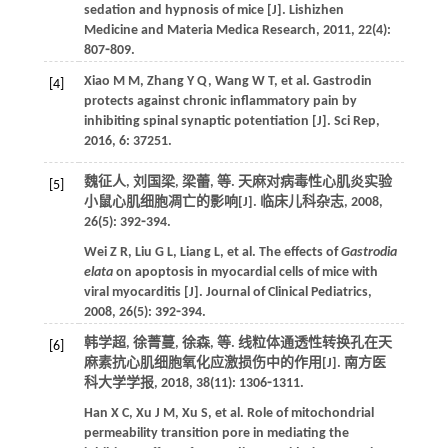
sedation and hypnosis of mice [J].
Lishizhen
Medicine and Materia Medica Research
,
2011
,
22
(4):
807⁃809.
Xiao
M M
,
Zhang
Y Q
,
Wang
W T
,
et al
. Gastrodin
[4]
protects against chronic inflammatory pain by
inhibiting spinal synaptic potentiation [J].
Sci Rep
,
2016
,
6
: 37251.
魏征人, 刘国梁, 梁蕾,
等
. 天麻对病毒性心肌炎实验
[5]
小鼠心肌细胞凋亡的影响[J].
临床儿科杂志
,
2008
,
26
(5): 392⁃394.
Wei
Z R
,
Liu
G L
,
Liang
L
,
et al
. The effects of
Gastrodia
elata
on apoptosis in myocardial cells of mice with
viral myocarditis [J].
Journal of Clinical Pediatrics
,
2008
,
26
(5): 392⁃394.
韩学超, 徐菁蔓, 徐森,
等
. 线粒体通透性转换孔在天
[6]
麻素抗心肌细胞氧化应激损伤中的作用[J].
南方医
科大学学报
,
2018
,
38
(11): 1306⁃1311.
Han
X C
,
Xu
J M
,
Xu
S
,
et al
. Role of mitochondrial
permeability transition pore in mediating the