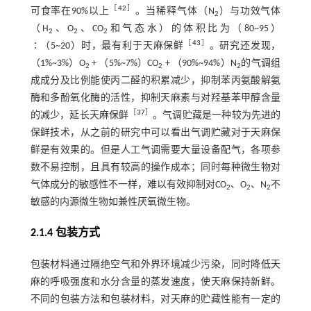
［
42
］
可食率在90%以上
。当稀释气体（N
）与功效气体
2
（H
、O
、CO
和气态水）的体积比为（80~95）
2
2
2
［
43
］
∶（5~20）时，最有利于天麻保鲜
。研究还发现，
（1%~3%）O
+ （5%~7%）CO
+ （90%~94%）N
的气调组
2
2
2
成成分及比例能使丙二醛的积累减少，抑制苯丙氨酸解氨
酶和多酚氧化酶的活性，抑制天麻素与对羟基苯甲醇含量
［
37
］
的减少，延长天麻保鲜
。气调贮藏是一种较为先进的
保鲜技术，从之前的研究中可以看出气调贮藏对于天麻保
鲜是有效果的。但是人工气调需要大量设备配气，各项参
数不易控制，且具有较高的操作成本；同时每种微生物对
气体成分的敏感性不一样，难以有效抑制对CO
、O
、N
不
2
2
2
敏感的内源微生物如兼性厌氧微生物。
2.1.4 包装方式
包装材料通过隔绝空气和外界环境减少污染，同时降低天
麻的呼吸强度和水分含量的蒸发速度，使天麻保持新鲜。
不同的包装方法和包装材料，对天麻的贮藏性能有一定的