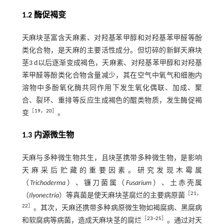
1.2 酶促褐变
天麻块茎富含天麻素、对羟基苯甲醇和对羟基苯甲醛等酚
类化合物，是天麻的主要活性成分。但切碎的新鲜天麻块
茎3 d以后逐渐变成褐色，天麻素、对羟基苯甲醇和对羟基
苯甲醛等酚类化合物含量减少，其在空气中氧气和细胞内
溶物中多酚氧化酶共同作用下发生氧化偶联、加成、聚
合、裂环、重排等反应生成褐色的醌类物质，发生酶促褐
［
19
，
20
］
变
。
1.3 内源微生物
天麻与多种微生物共生，且块茎携带多种微生物，是影响
天麻采后贮藏的重要因素。研究发现木霉属
（
Trichoderma
）、镰刀菌属（
Fusarium
）、土赤壳属
［
21
，
（
Ilyonectria
）等真菌是使天麻块茎腐烂的主要病原菌
22
］
。其次，天麻还携带多种病原微生物如褐腐病、黑腐病
［
23
~
25
］
和软腐病等病菌，造成天麻块茎的腐烂
。通过对天