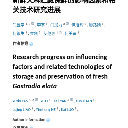
新鲜天麻贮藏保鲜的影响因素和相
关技术研究进展
1
,
2
1
3
1
1
闫昱辛
,
李宇
,
闫加力
,
谭旭辉
,
廖路婧
,
1
2
1
1
何银生
,
罗凯
,
艾伦强
,
何美军
作者信息
+
Research progress on influencing
factors and related technologies of
storage and preservation of fresh
Gastrodia elata
1
,
2
1
3
1
Yuxin YAN
,
Yu LI
,
Jiali YAN
,
Xuhui TAN
,
1
1
2
Lujing LIAO
,
Yinsheng HE
,
Kai LUO
,
Author information
+