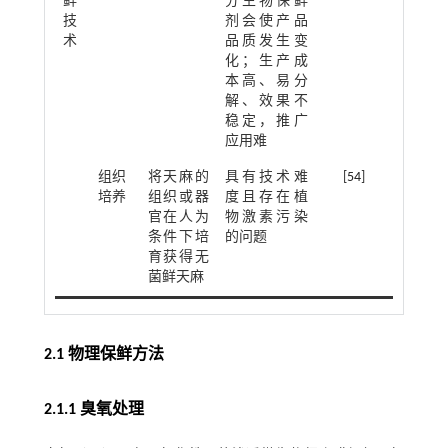
鲜
分生物保鲜
技
剂会使产品
术
品质发生变
化；生产成
本高、易分
解、效果不
稳定，推广
应用难
组织
将天麻的
具有技术难
[
54
]
培养
组织或器
度且存在植
官在人为
物激素污染
条件下培
的问题
育获得无
菌鲜天麻
2.1 物理保鲜方法
2.1.1 臭氧处理