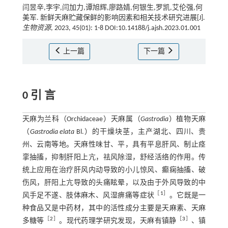
闫昱辛,李宇,闫加力,谭旭辉,廖路婧,何银生,罗凯,艾伦强,何
美军. 新鲜天麻贮藏保鲜的影响因素和相关技术研究进展[J].
生物资源
, 2023, 45(01): 1-8 DOI:10.14188/j.ajsh.2023.01.001
上一篇
下一篇
0 引 言
天麻为兰科（Orchidaceae）天麻属（
Gastrodia
）植物天麻
（
Gastrodia elata
Bl.）的干燥块茎，主产湖北、四川、贵
州、云南等地。天麻性味甘、平，具有平息肝风、制止痉
挛抽搐，抑制肝阳上亢，祛风除湿，舒经活络的作用。传
统上应用在治疗肝风内动导致的小儿惊风、癫痫抽搐、破
伤风，肝阳上亢导致的头痛眩晕，以及由于外风导致的中
［
1
］
风手足不遂、肢体麻木、风湿痹痛等症状
。它既是一
种食品又是中药材，其中的活性成分主要是天麻素、天麻
［
2
］
［
3
］
多糖等
。现代药理学研究发现，天麻有镇静
、镇