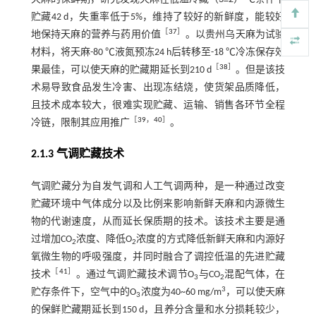
贮藏42 d，失重率低于5%，维持了较好的新鲜度，能较好
［
37
］
地保持天麻的营养与药用价值
。以贵州乌天麻为试验
材料，将天麻-80 ℃液氮预冻24 h后转移至-18 ℃冷冻保存效
［
38
］
果最佳，可以使天麻的贮藏期延长到210 d
。但是该技
术易导致食品发生冷害、出现冻结烧，使货架品质降低，
且技术成本较大，很难实现贮藏、运输、销售各环节全程
［
39
，
40
］
冷链，限制其应用推广
。
2.1.3 气调贮藏技术
气调贮藏分为自发气调和人工气调两种，是一种通过改变
贮藏环境中气体成分以及比例来影响新鲜天麻和内源微生
物的代谢速度，从而延长保质期的技术。该技术主要是通
过增加CO
浓度、降低O
浓度的方式降低新鲜天麻和内源好
2
2
氧微生物的呼吸强度，并同时融合了调控低温的先进贮藏
［
41
］
技术
。通过气调贮藏技术调节O
与CO
混配气体，在
3
2
3
贮存条件下，空气中的O
浓度为40~60 mg/m
，可以使天麻
3
的保鲜贮藏期延长到150 d，且养分含量和水分损耗较少，