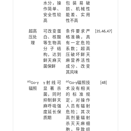
水分，操
包装易破
作简单、
损、机械性
安全性较
能差、实用
高
性不高
超高
可改变蛋
条件要求严
[
35
,
46
,
47
]
压处
白、核酸
格准确，具
理
等生物高
有一定危险
分子结
系数；超高
构，达到
压破坏鲜天
鲜天麻灭
麻营养活性
菌保鲜
成分、改变
其风味
60
60
Go⁃γ
γ射线可
Go⁃γ辐照技
[
48
]
辐照
显著杀
术没有相关
菌，同时
的标准规
抑制鲜天
定，对操作
麻呼吸强
人员有辐射
度延长保
危险；其次
质期
高剂量辐射
杀灭天麻细
胞，导致组