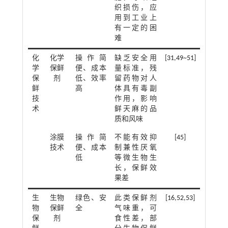
织损伤，应
用到工业上
有一定的困
难
化
化学
操作简
缺乏安全用
[
31
,
49
~
51
]
学
保鲜
便、成本
量标准，残
保
剂
低、效率
留药物对人
鲜
高
体具有毒副
技
作用，影响
术
鲜天麻的品
质和风味
涂膜
操作简
不能有效抑
[
45
]
技术
便、成本
制兼性厌氧
低
等微生物生
长，保鲜效
果差
生
生物
绿色、安
此类保鲜剂
[
16
,
52
,
53
]
物
保鲜
全
气味重，可
保
剂
食性差，部