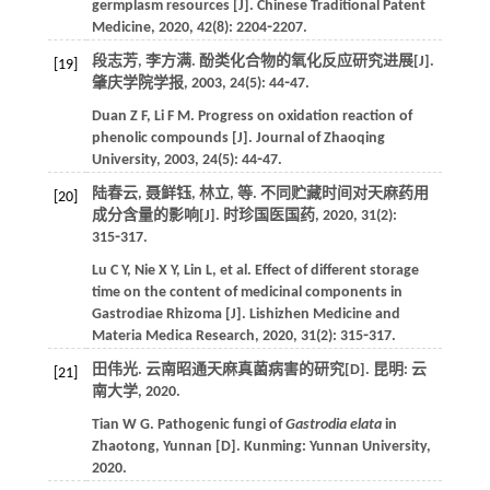
germplasm resources [J].
Chinese Traditional Patent
Medicine
,
2020
,
42
(8): 2204⁃2207.
段志芳, 李方满. 酚类化合物的氧化反应研究进展[J].
[19]
肇庆学院学报
,
2003
,
24
(5): 44⁃47.
Duan
Z F
,
Li
F M
. Progress on oxidation reaction of
phenolic compounds [J].
Journal of Zhaoqing
University
,
2003
,
24
(5): 44⁃47.
陆春云, 聂鲜钰, 林立,
等
. 不同贮藏时间对天麻药用
[20]
成分含量的影响[J].
时珍国医国药
,
2020
,
31
(2):
315⁃317.
Lu
C Y
,
Nie
X Y
,
Lin
L
,
et al
. Effect of different storage
time on the content of medicinal components in
Gastrodiae Rhizoma [J].
Lishizhen Medicine and
Materia Medica Research
,
2020
,
31
(2): 315⁃317.
田伟光. 云南昭通天麻真菌病害的研究[D]. 昆明: 云
[21]
南大学,
2020
.
Tian
W G
. Pathogenic fungi of
Gastrodia elata
in
Zhaotong, Yunnan [D]. Kunming: Yunnan University,
2020
.