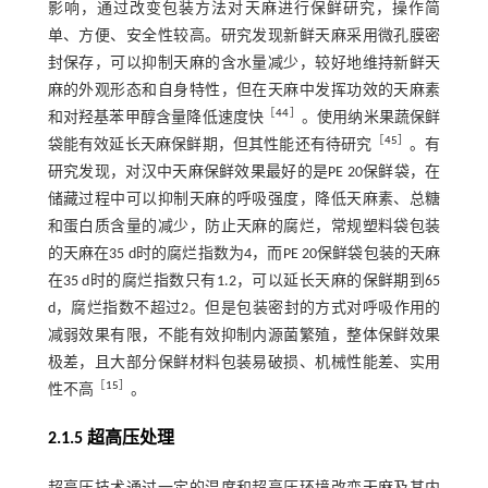
影响，通过改变包装方法对天麻进行保鲜研究，操作简
单、方便、安全性较高。研究发现新鲜天麻采用微孔膜密
封保存，可以抑制天麻的含水量减少，较好地维持新鲜天
麻的外观形态和自身特性，但在天麻中发挥功效的天麻素
［
44
］
和对羟基苯甲醇含量降低速度快
。使用纳米果蔬保鲜
［
45
］
袋能有效延长天麻保鲜期，但其性能还有待研究
。有
研究发现，对汉中天麻保鲜效果最好的是PE 20保鲜袋，在
储藏过程中可以抑制天麻的呼吸强度，降低天麻素、总糖
和蛋白质含量的减少，防止天麻的腐烂，常规塑料袋包装
的天麻在35 d时的腐烂指数为4，而PE 20保鲜袋包装的天麻
在35 d时的腐烂指数只有1.2，可以延长天麻的保鲜期到65
d，腐烂指数不超过2。但是包装密封的方式对呼吸作用的
减弱效果有限，不能有效抑制内源菌繁殖，整体保鲜效果
极差，且大部分保鲜材料包装易破损、机械性能差、实用
［
15
］
性不高
。
2.1.5 超高压处理