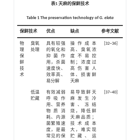
表1 天麻的保鲜技术
Table 1 The preservation technology of
G. elata
保鲜技术
优点
缺点
参考文献
物
臭氧
具有较强
操作成本
[
32
~
36
]
理
处理
的氧化和
高、臭氧浓
保
抑菌作
度不易控
鲜
用，杀菌
制；浓度过
技
速度快、
高伤害人
术
效率高、
体、损害鲜
易分解
天麻
低温
有效减弱
易导致鲜天
[
37
~
40
]
贮藏
呼吸作
麻发生冷
用、营养
害、冻结
物质消
烧，降低鲜
耗、内源
天麻品质；
菌繁殖速
技术成本
度，是最
大，难实现
常见的保
贮藏、运