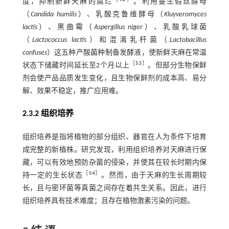
度，抑制新鲜天麻的腐烂
。利用蔓生假丝酵母
（
Candida humilis
）、乳酸克鲁维酵母（
Kluyveromyces
lactis
）、黑曲霉（
Aspergillus niger
）、乳酸乳球菌
（
Lactococcus lactis
）和混淆乳杆菌（
Lactobacillus
confuses
）这五种产酸菌种制备发酵液，使新鲜天麻在常温
［
53
］
状态下储藏时间延长至2个月以上
。但部分生物保鲜
剂会使产品品质发生变化，且生物保鲜剂的成本高、易分
解、效果不稳定，推广应用难。
2.3.2 组织培养
组织培养是指将植物的部分组织、器官在人为条件下培育
成完整的新植株。研究发现，利用组织培养对天麻进行保
藏，可以有效地预防杂菌的侵染，并使其在较长时期内保
［
54
］
持一定的生长状态
。然而，由于天麻的生长周期较
长，且与密环菌等真菌之间存在着共生关系。因此，进行
组织培养具有技术难度；且存在植物激素污染的问题。