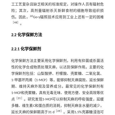
工工艺复杂且缺乏相关的标准规定，对操作人员有辐射危
险；其次，高剂量辐射杀灭新鲜食材的细胞导致组织损
60
伤。因此，
Go⁃γ辐照技术应用到工业上还有一定的困难
［
48
］
。
2.2 化学保鲜方法
2.2.1 化学保鲜剂
化学保鲜方法主要采用化学保鲜剂，利用有抑菌或杀菌活
性的化学合成物质处理天麻，以达到保鲜作用。主要的化
学保鲜剂包括：山梨酸钾、柠檬酸、壳聚糖、二氧化氯、
1⁃甲基环丙烯（1⁃MCP）等，能够抑制天麻腐败、延长保鲜
期、维持天麻外观及营养成分。最常见的化学保鲜剂有
1⁃MCP和壳聚糖，具有无毒无味、使用方便、安全高效等优
［
31
］
点
。研究发现1⁃MCP可以抑制天麻的呼吸强度，延缓
多糖、维生素C和蛋白质的消耗，抑制天麻含水量的减少，
［
49
］
延长天麻的保鲜期高于31 d
。采用1.5%壳寡糖浸泡可