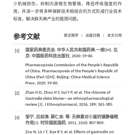
少机械损伤，抑制内源微生物繁殖，降低呼吸强度的作
用，并进一步将多种保鲜技术相结合的方式形成行业技术
标准，解决鲜天麻产业的瓶颈问题。
参考文献
原文顺序
|
出版日期
|
本文引用
国家药典委员会.
中华人民共和国药典
.一部[M]. 北
[1]
京: 中国医药科技出版社,
2020
: 59⁃60.
Pharmacopoeia Commission of the People’s Republic
of China.
Pharmacopoeia of the People’s Republic of
China (Part I)
[M]. Beijing: China Medical Science
Press,
2020
: 59⁃60.
Zhan
H D
,
Zhou
H Y
,
Sui
Y P
,
et al
. The rhizome of
[2]
Gastrodia elata
blume—an ethnopharmacological
review [J].
J Ethnopharmacol
,
2016
,
189
: 361⁃385.
邹宁, 吕剑涛, 薛仁余,
等
. 天麻素对小鼠的镇静催眠
[3]
作用[J].
时珍国医国药
,
2011
,
22
(4): 807⁃809.
Zou
N
,
Lü
J T
,
Xue
R Y
,
et al
. Effects of gastrodin on