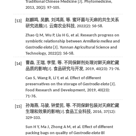
Traditional Chinese Medicine [J].
Phytomedicine
,
2013
,
20
(2): 97⁃105.
赵麒鸣, 吴鹏, 刘鸿高,
等
. 蜜环菌与天麻的共生关系
[13]
研究进展[J].
云南农业科技
,
2022
(2): 56⁃58.
Zhao
Q M
,
Wu
P
,
Liu
H G
,
et al
. Research progress on
symbiotic relationship between
Armillaria mellea
and
Gastrodia elata
[J].
Yunnan Agricultural Science and
Technology
,
2022
(2): 56⁃58.
曹森, 王瑞, 李莹,
等
. 不同保鲜剂处理对鲜天麻贮藏
[14]
品质的影响[J].
食品研究与开发
,
2019
,
40
(23): 71⁃76.
Cao
S
,
Wang
R
,
Li
Y
,
et al
. Effect of different
preservatives on the storage of
Gastrodia elata
[J].
Food Research and Development
,
2019
,
40
(23):
71⁃76.
孙海燕, 马骏, 钟爱民,
等
. 不同保鲜包装对天麻贮藏
[15]
生理和效果的影响[J].
食品工业科技
,
2016
,
37
(12):
329⁃333.
Sun
H Y
,
Ma
J
,
Zhong
A M
,
et al
. Effect of different
packing bags on quality of
Gastrodia elata
Bl