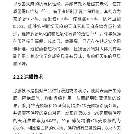
以改善天麻的抗氧化性能，并能有效地延缓其老化，使其
［
50
］
质量得以维持
。有学者研制了复合保鲜剂，其配方为
茶多酚1.25%、壳聚糖0.90%、柠檬酸0.50%、抗坏血酸
0.20%，能够抑制鲜切天麻的天麻素和天麻多糖含量的减
［
51
］
少，维持多酚氧化酶和过氧化氢酶的活性
。化学保鲜
剂虽然操作简便、成本低、效率高，但还存在缺乏安全用
量标准、残留药物超标的问题，且残留药物对人体具有毒
副作用；其次化学合成物质具有异味，影响鲜天麻的品质
和风味。
2.2.2 涂膜技术
涂膜技术是指对产品进行浸泡或者喷涂，使其表面产生薄
膜，隔绝氧气，抑制呼吸作用，从而起到贮藏保鲜的效
果。采用2%壳聚糖和20 μL薄荷精油+2%壳聚糖涂膜处理，
并设置不涂膜的空白对照，发现在第80 d，2%壳聚糖涂膜
的天麻失重率为4.03%，20 μL薄荷精油+2%壳聚糖的为
6.09%，相比空白组的9.76%，涂膜组有显著效果；80 d内天