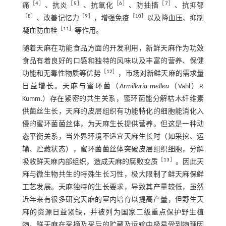
［
4
］
［
5
］
［
6
］
［
7
］
痛
、抗炎
、抗氧化
、防抽搐
、抗抑郁
［
8
］
［
9
］
［
10
］
、改善记忆力
，增强免疫
以及降血压、抑制
［
11
］
凝血防血栓
等作用。
随着天麻在功能食品方面的开发利用，新鲜天麻作为功效
食品有着良好的口感和独特的风味以及丰富的营养、保健
［
12
］
功能和无毒性物质等优势
，市场对新鲜天麻的需求量
日益增长。天麻与蜜环菌（
Armillaria mellea
（Vahl）P.
Kumm.）存在紧密的共生关系，蜜环菌能分解枯木纤维素
供菌丝生长，天麻的皮层组织有功能特化的细胞能消化入
侵的蜜环菌菌丝体，为天麻生长提供营养。但这是一种动
态平衡关系，当外界环境不适宜天麻生长时（如采挖、运
输、贮藏状态），蜜环菌菌丝体突破皮层组织细胞，分解
［
13
］
吸收鲜天麻内部组织，造成天麻的腐败变质
。因此天
麻与微生物共生的特殊生长习性，极大限制了鲜天麻保鲜
工艺发展。天麻独特的生长要求，导致其产量较低，虽然
近年来有很多研究天麻的室内培育以提高产量，但野生天
麻的资源日益紧缺，并被列为国家二级重点保护野生植
物。鲜天麻在采摘及采后的贮藏及运输中极易受到物理因