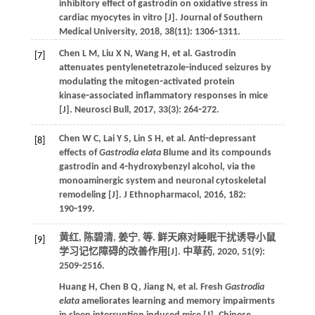
inhibitory effect of gastrodin on oxidative stress in
cardiac myocytes in vitro [J].
Journal of Southern
Medical University
,
2018
,
38
(11): 1306⁃1311.
Chen
L M
,
Liu
X N
,
Wang
H
,
et al
. Gastrodin
[7]
attenuates pentylenetetrazole⁃induced seizures by
modulating the mitogen⁃activated protein
kinase⁃associated inflammatory responses in mice
[J].
Neurosci Bull
,
2017
,
33
(3): 264⁃272.
Chen
W C
,
Lai
Y S
,
Lin
S H
,
et al
. Anti⁃depressant
[8]
effects of
Gastrodia elata
Blume and its compounds
gastrodin and 4⁃hydroxybenzyl alcohol, via the
monoaminergic system and neuronal cytoskeletal
remodeling [J].
J Ethnopharmacol
,
2016
,
182
:
190⁃199.
黄红, 陈碧清, 姜宁,
等
. 鲜天麻对睡眠干扰诱导小鼠
[9]
学习记忆障碍的改善作用[J].
中草药
,
2020
,
51
(9):
2509⁃2516.
Huang
H
,
Chen
B Q
,
Jiang
N
,
et al
. Fresh
Gastrodia
elata
ameliorates learning and memory impairments