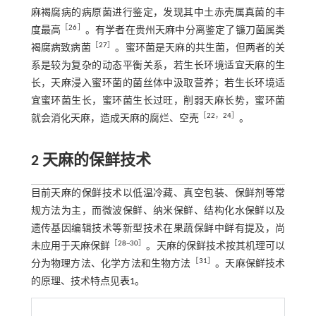
麻褐腐病的病原菌进行鉴定，发现其中土赤壳属真菌的丰
［
26
］
度最高
。有学者在贵州天麻中分离鉴定了镰刀菌属类
［
27
］
褐腐病致病菌
。蜜环菌是天麻的共生菌，但两者的关
系是较为复杂的动态平衡关系，若生长环境适宜天麻的生
长，天麻浸入蜜环菌的菌丝体中汲取营养；若生长环境适
宜蜜环菌生长，蜜环菌生长过旺，削弱天麻长势，蜜环菌
［
22
，
24
］
就会消化天麻，造成天麻的腐烂、空壳
。
2 天麻的保鲜技术
目前天麻的保鲜技术以低温冷藏、真空包装、保鲜剂等常
规方法为主，而微波保鲜、纳米保鲜、结构化水保鲜以及
遗传基因编辑技术等新型技术在果蔬保鲜中鲜有提及，尚
［
28
~
30
］
未应用于天麻保鲜
。天麻的保鲜技术按其机理可以
［
31
］
分为物理方法、化学方法和生物方法
。天麻保鲜技术
的原理、技术特点见
表1
。