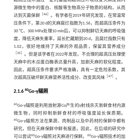
超高压技术通过一定的温度和超高压环境改变天麻及其内
源微生物中的蛋白、核酸等生物高分子物质的结构，从而
［
46
］
达到灭菌保鲜
。有学者在2019年研究发现，在常温常
压条件下，第20 d的天麻腐烂指数为1.56，而超高压条件为
30 ℃、300 MPa处理10 min后，可以抑制鲜切天麻的呼吸强
度，降低天麻失重率，延长贮藏期到20 d，且腐烂指数只有
1.02，很好地维持了天麻的外观品质，保留其营养成分
［
35
］
。但是该学者在2022年发现，不合理的超高压处理使
天麻中的木瓜蛋白酶表达量升高，加剧天麻的软化程度。
因此，超高压条件要求严格准确，具有一定危险系数，其
［
47
］
次超高压破坏鲜天麻营养活性成分、改变其风味
。
60
2.1.6
Go⁃γ辐照
60
Go⁃γ辐照是利用放射源Co产生的γ射线杀灭新鲜食材内源
微生物，同时抑制新鲜食材的呼吸强度延长保质期。
60
Go⁃γ辐照方法在果蔬、肉制品以及中药材的保鲜中都有
研究，但在天麻保鲜中鲜有报道。因此，在后续的研究中
60
60
可以尝试
Go⁃γ辐照对天麻进行保鲜。
Go⁃γ辐照技术的加