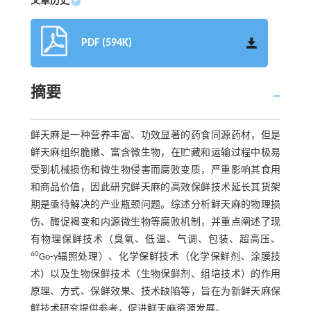
文章历史
+
PDF (594K)
摘要
鲜天麻是一种营养丰富、功效显著的药食同源药材，但是
鲜天麻组织脆嫩、富含微生物，在贮藏和运输过程中极易
受到机械损伤和微生物侵害而腐败变质，严重影响其食用
和商品价值，因此研究鲜天麻的高效保鲜技术延长其货架
期是亟待解决的产业瓶颈问题。综述分析鲜天麻的物理损
伤、酶促褐变和内源微生物等腐败机制，并重点阐述了现
有物理保鲜技术（臭氧、低温、气调、包装、超高压、
60
Go⁃γ辐照处理）、化学保鲜技术（化学保鲜剂、涂膜技
术）以及生物保鲜技术（生物保鲜剂、组培技术）的作用
原理、方式、保鲜效果、技术缺陷等，旨在为新鲜天麻保
鲜技术研究提供参考，促进鲜天麻资源发展。