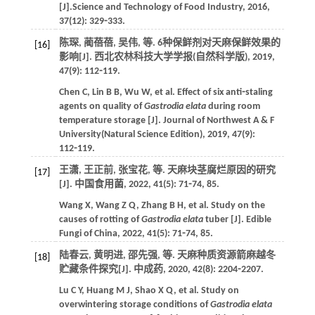
[J].
Science and Technology of Food Industry
,
2016
,
37
(12): 329⁃333.
陈琛, 蔺蓓蓓, 吴伟,
等
. 6种保鲜剂对天麻保鲜效果的
[16]
影响[J].
西北农林科技大学学报(自然科学版)
,
2019
,
47
(9): 112⁃119.
Chen
C
,
Lin
B B
,
Wu
W
,
et al
. Effect of six anti⁃staling
agents on quality of
Gastrodia elata
during room
temperature storage [J].
Journal of Northwest A & F
University(Natural Science Edition)
,
2019
,
47
(9):
112⁃119.
王潇, 王正前, 张宝花,
等
. 天麻块茎腐烂原因的研究
[17]
[J].
中国食用菌
,
2022
,
41
(5): 71⁃74, 85.
Wang
X
,
Wang
Z Q
,
Zhang
B H
,
et al
. Study on the
causes of rotting of
Gastrodia elata
tuber [J].
Edible
Fungi of China
,
2022
,
41
(5): 71⁃74, 85.
陆春云, 黄明进, 邵先强,
等
. 天麻种质资源箭麻越冬
[18]
贮藏条件探究[J].
中成药
,
2020
,
42
(8): 2204⁃2207.
Lu
C Y
,
Huang
M J
,
Shao
X Q
,
et al
. Study on
overwintering storage conditions of
Gastrodia elata