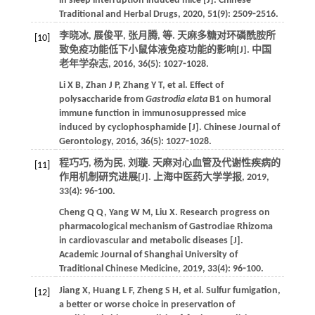
in sleep interruption induced mice [J].
Chinese
Traditional and Herbal Drugs
,
2020
,
51
(9): 2509⁃2516.
李晓冰, 展俊平, 张月腾,
等
. 天麻多糖对环磷酰胺所
[10]
致免疫功能低下小鼠体液免疫功能的影响[J].
中国
老年学杂志
,
2016
,
36
(5): 1027⁃1028.
Li
X B
,
Zhan
J P
,
Zhang
Y T
,
et al
. Effect of
polysaccharide from
Gastrodia elata
B1 on humoral
immune function in immunosuppressed mice
induced by cyclophosphamide [J].
Chinese Journal of
Gerontology
,
2016
,
36
(5): 1027⁃1028.
程巧巧, 杨为民, 刘璇. 天麻对心血管及代谢性疾病的
[11]
作用机制研究进展[J].
上海中医药大学学报
,
2019
,
33
(4): 96⁃100.
Cheng
Q Q
,
Yang
W M
,
Liu
X
. Research progress on
pharmacological mechanism of Gastrodiae Rhizoma
in cardiovascular and metabolic diseases [J].
Academic Journal of Shanghai University of
Traditional Chinese Medicine
,
2019
,
33
(4): 96⁃100.
Jiang
X
,
Huang
L F
,
Zheng
S H
,
et al
. Sulfur fumigation,
[12]
a better or worse choice in preservation of