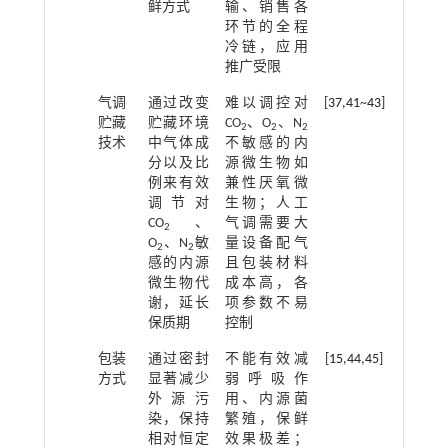
鲜方式
输、销售各
环节的全程
冷链，应用
推广受限
气调
通过改变
难以调控对
[
37
,
41
~
43
]
贮藏
贮藏环境
CO
、O
、N
2
2
2
技术
中气体成
不敏感的内
分以及比
源微生物如
例来有效
兼性厌氧微
调节对
生物；人工
CO
、
气调需要大
2
O
、N
敏
量设备配气
2
2
感的内源
且包装材料
微生物代
成本高，各
谢，延长
项参数不易
保质期
控制
包装
通过密封
不能有效减
[
15
,
44
,
45
]
方式
显著减少
弱呼吸作
外源污
用、内源菌
染，保持
繁殖，保鲜
相对恒定
效果极差；