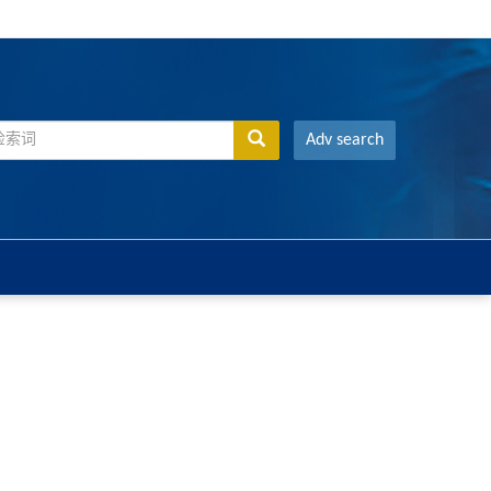
Adv search