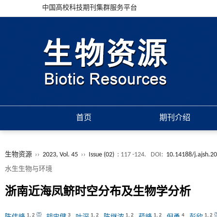
中国高校科技期刊集群服务平台
首页
期刊介绍
生物资源
››
2023, Vol. 45
››
Issue (02)
: 117 -124.
DOI:
10.14188/j.ajsh.2
水生生物与环境
浙南近海凤鲚时空分布及生物学分析
1
,
2
3
1
,
2
1
,
2
1
,
2
4
1
,
2