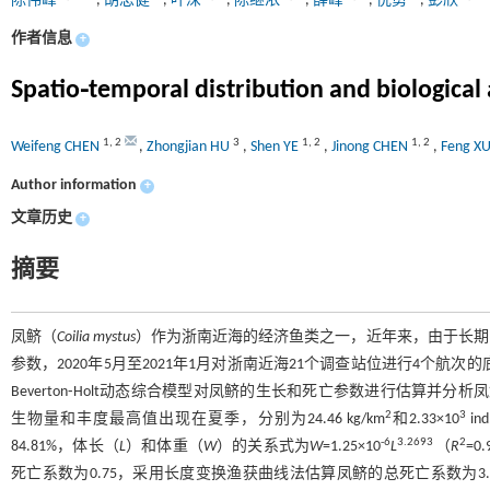
陈伟峰
,
胡忠健
,
叶深
,
陈继浓
,
薛峰
,
倪勇
,
彭欣
作者信息
+
Spatio⁃temporal distribution and biological 
1
,
2
3
1
,
2
1
,
2
Weifeng CHEN
,
Zhongjian HU
,
Shen YE
,
Jinong CHEN
,
Feng X
Author information
+
文章历史
+
摘要
凤鲚（
Coilia mystus
）作为浙南近海的经济鱼类之一，近年来，由于长期
参数，2020年5月至2021年1月对浙南近海21个调查站位进行4个航
Beverton⁃Holt动态综合模型对凤鲚的生长和死亡参数进行估算并分
2
3
生物量和丰度最高值出现在夏季，分别为24.46 kg/km
和2.33×10
ind
-6
3.2693
2
84.81%，体长（
L
）和体重（
W
）的关系式为
W
=1.25×10
L
（
R
=
死亡系数为0.75，采用长度变换渔获曲线法估算凤鲚的总死亡系数为3.06，捕