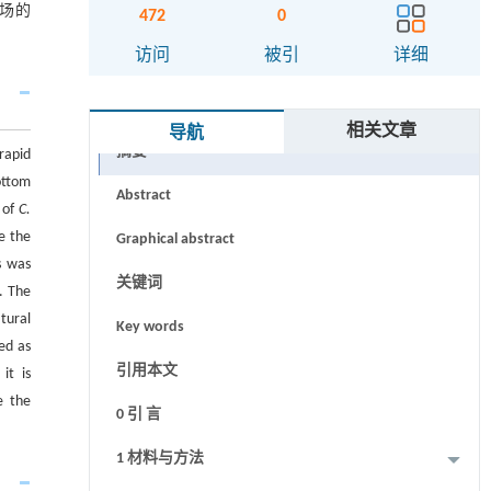
场的
472
0
访问
被引
详细
相关文章
导航
摘要
rapid
ottom
Abstract
 of
C.
e the
Graphical abstract
s was
关键词
. The
tural
Key words
ed as
引用本文
it is
e the
0 引 言
1 材料与方法