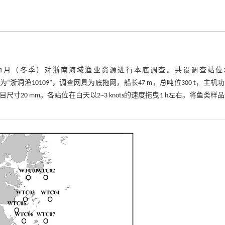
21年1月（冬季）对浙南海域渔业资源进行本底调查。共设调查站位2
“浙洞渔10109”，调查网具为底拖网，船长47 m，总吨位300 t，主机
目尺寸20 mm。各站位在白天以2~3 knots的速度拖曳1 h左右。将鱼类样