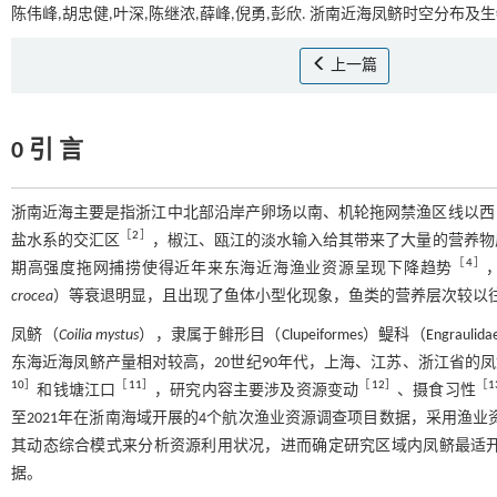
陈伟峰,胡忠健,叶深,陈继浓,薛峰,倪勇,彭欣. 浙南近海凤鲚时空分布及生物
上一篇
0 引 言
浙南近海主要是指浙江中北部沿岸产卵场以南、机轮拖网禁渔区线以西，
［
2
］
盐水系的交汇区
，椒江、瓯江的淡水输入给其带来了大量的营养物
［
4
］
期高强度拖网捕捞使得近年来东海近海渔业资源呈现下降趋势
crocea
）等衰退明显，且出现了鱼体小型化现象，鱼类的营养层次较以
凤鲚（
Coilia mystus
），隶属于鲱形目（Clupeiformes）鳀科（Engrauli
东海近海凤鲚产量相对较高，20世纪90年代，上海、江苏、浙江省的凤鲚年
10
］
［
11
］
［
12
］
［
1
和钱塘江口
，研究内容主要涉及资源变动
、摄食习性
至2021年在浙南海域开展的4个航次渔业资源调查项目数据，采用渔业资源评估
其动态综合模式来分析资源利用状况，进而确定研究区域内凤鲚最适
据。