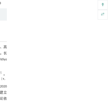
3
Engineering
. 2026, Vol.58(3): 1-303
https://doi.org/10.1016/j.eng.2025.07.044
基于检流计的无对准误差全原位成像与激光加
[5]
工系统及其在泛半导体制造中的应用
Engineering
. 2026, Vol.58(3): 1-303
https://doi.org/10.1016/j.eng.2025.07.041
、高
。长
hthys
7
］
。
［
9
，
020
过建立
论依