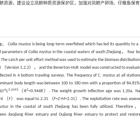
鲚资源，建议设立凤鲚种质资源保护区，加强对凤鲚产卵场、仔稚鱼保育
iang，
Coilia mustus
is being long⁃term overfished which has led its quantity to a 
al parameters of
Coilia mystus
in the coastal waters of south Zhejiang， four b
The catch per unit effort method was used to estimate the biomass distribution
 II （Version 1.2.2）， and the Beverton⁃Holt model was constructed to evaluat
lected in 4 bottom trawling surveys. The frequency of
C. mystus
at all station
inant body length was between 100 to 180 mm with a proportion of 84.81%
-6
3.2693
2
10
L
（
R
=0.9448）. The weight growth inflection age was 1.20a. Na
ent （
F
） was equal to 2.31 （
F
=
Z
-
M
=2.31）. The exploitation rate was assess
ystus
in the coastal of south Zhejiang has been fully utilized. Therefore， 
n Jiaojiang River estuary and Oujiang River estuary to protect and restor