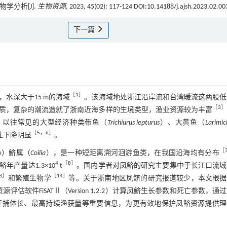
学分析[J].
生物资源
, 2023, 45(02): 117-124 DOI:10.14188/j.ajsh.2023.02.00
下一篇
［
1
］
水深大于15 m的海域
。该海域地处浙江沿岸流和台湾暖流这两股低
［
3
］
质，复杂的潮流造就了浙南近海多样的生境类型，渔业资源较为丰富
，以往常见的大型经济种类带鱼（
Trichiurus lepturus
）、大黄鱼（
Larimic
［
5
，
6
］
往下降明显
。
［
dae）鲚属（
Coilia
），是一种短距离溯河洄游鱼类，在我国沿海均有分布
4
［
8
］
产量达1.3×10
t
。国内学者对凤鲚的研究主要集中于长江口流域
3
］
［
14
］
和繁殖生物学
等。关于浙南地区凤鲚的研究报道较少，本文根据2
软件FiSATⅡ（Version 1.2.2）计算凤鲚生长参数和死亡参数，通
开捕体长、最高持续渔获量等重要信息，为更有效地保护凤鲚资源提供理