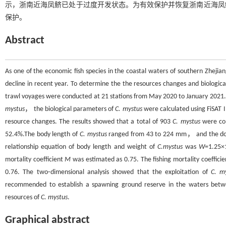
示，浙南近海凤鲚已处于过度开发状态。为有效保护并恢复浙南近海凤
保护。
Abstract
As one of the economic fish species in the coastal waters of southern Zhej
decline in recent year. To determine the the resources changes and biologic
trawl voyages were conducted at 21 stations from May 2020 to January 2021. 
mystus
， the biological parameters of
C. mystus
were calculated using FiSAT
resource changes. The results showed that a total of 903
C. mystus
were col
52.4%.The body length of
C. mystus
ranged from 43 to 224 mm， and the dom
relationship equation of body length and weight of
C.mystus
was
W
=1.25×
mortality coefficient
M
was estimated as 0.75. The fishing mortality coeffici
0.76. The two⁃dimensional analysis showed that the exploitation of
C. m
recommended to establish a spawning ground reserve in the waters betwee
resources of
C. mystus
.
Graphical abstract