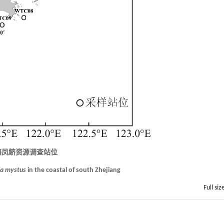
海凤鲚资源调查站位
ia mystus
in the coastal of south Zhejiang
Full siz