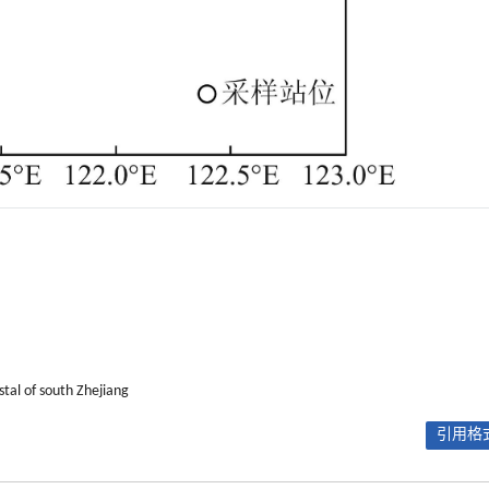
stal of south Zhejiang
引用格式