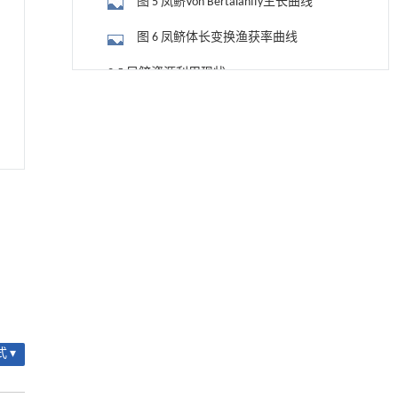
图 5 凤鲚Von Bertalanffy生长曲线
图 6 凤鲚体长变换渔获率曲线
2.5 凤鲚资源利用现状
降温路面涂层混合反射行为及其对道路光环境
[1]
图7 凤鲚相对单位补充量渔获量（Y'/R）
安全的影响研究
Engineering
和相对单位补充资源量（B'/R）曲线图
. 2026, Vol.58(3): 1-303
3 讨 论
https://doi.org/10.1016/j.eng.2025.06.014
3.1 凤鲚资源分布规律
用于宽浓度范围高效捕集CO₂及低能耗再生的新
[2]
型酮基IPDA相变吸收剂
3.2 生物学特征分析
Engineering
. 2026, Vol.58(3): 1-303
https://doi.org/10.1016/j.eng.2025.05.008
表1 不同水域凤鲚生物学参数比较
用于背面供电网络的纯钌n-TSV加工与极致全干
[3]
3.3 资源管理
法SOI晶圆减薄技术
Engineering
. 2026, Vol.58(3): 1-303
参考文献
https://doi.org/10.1016/j.eng.2025.10.026
 ▾
基金资助
利用纳米结构增强水产养殖安全性——危害物
[4]
检测与去除