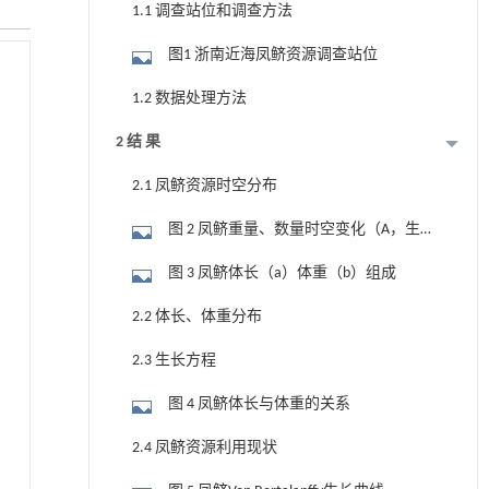
1.1 调查站位和调查方法
图1 浙南近海凤鲚资源调查站位
1.2 数据处理方法
2 结 果
2.1 凤鲚资源时空分布
图 2 凤鲚重量、数量时空变化（A，生
物量；B，丰度）
图 3 凤鲚体长（a）体重（b）组成
2.2 体长、体重分布
2.3 生长方程
图 4 凤鲚体长与体重的关系
2.4 凤鲚资源利用现状