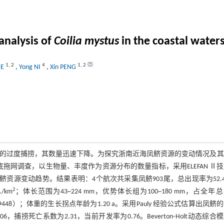
analysis of
Coilia mystus
in the coastal waters
1
,
2
4
1
,
2
UE
,
Yong NI
,
Xin PENG
的过度捕捞，其数量迅速下降。为探究浙南近海凤鲚资源的变动情况及其
次的底拖网调查，以生物量、丰度作为资源分布的数量指标，采用ELEFAN Ⅱ
析凤鲚资源变动趋势。结果表明：4个航次共采集凤鲚903尾，总出现率为52.
2
./km
；体长范围为43~224 mm，优势体长组为100~180 mm，占全年
0.9448）；体重的生长拐点年龄为1.20 a。采用Pauly 经验公式估算出凤鲚
捞死亡系数为2.31，当前开发率为0.76。Beverton⁃Holt动态综合