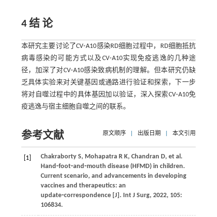
4 结 论
本研究主要讨论了CV⁃A10感染RD细胞过程中，RD细胞抵抗
病毒感染的可能方式以及CV⁃A10实现免疫逃逸的几种途
径，加深了对CV⁃A10感染致病机制的理解。但本研究仍缺
乏具体实验来对关键基因或通路进行验证和探索，下一步
将对自噬过程中的具体基因加以验证，深入探索CV⁃A10免
疫逃逸与宿主细胞自噬之间的联系。
参考文献
原文顺序
|
出版日期
|
本文引用
Chakraborty
S
,
Mohapatra
R K
,
Chandran
D
,
et al
.
[1]
Hand⁃foot⁃and⁃mouth disease (HFMD) in children.
Current scenario, and advancements in developing
vaccines and therapeutics: an
update⁃correspondence [J].
Int J Surg
,
2022
,
105
:
106834.