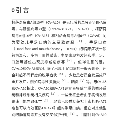
0 引 言
柯萨奇病毒A组10型（CV⁃A10）是无包膜的单股正链RNA病
毒，与肠道病毒71型（Enterovirus 71， EV⁃A71）、柯萨奇
病毒A组16型（CV⁃A16）和柯萨奇病毒A组6型（CV⁃A6）同
［
1
］
为婴幼儿手足口病的主要致病原
。手足口病
（Hand⁃foot⁃and⁃mouth disease， HFMD）的临床症状一般
较为温和，多为自限性感染，主要表现为发热和手、足、
［
2
］
口腔等部位出现皮疹或疱疹等
。值得注意的是，
CV⁃A10和CV⁃A6感染后除了出现手足口病的一般表现外，还
［
3
］
会引起不同程度的脱甲症状
，少数患者还会发展成严
［
4
］
［
5
］
重并发症，例如病毒性脑膜炎
、脑炎
等。与CV⁃A6
和CV⁃A16相比，CV⁃A10和EV⁃A71更容易导致严重的循环系
［
6
］
统和神经系统相关疾病
，一些重症患者由于病情发展
［
7
］
迅速可能导致死亡
。尽管已经成功获批上市的EV⁃A71
疫苗可以有效预防EV⁃A71引起的手足口病，但它对其他型
［
8
］
别的肠道病毒并没有交叉保护作用
。目前针对CV⁃A10