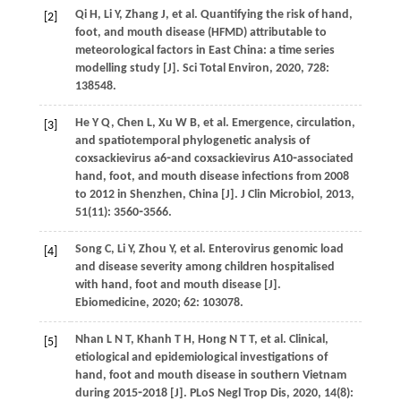
Qi
H
,
Li
Y
,
Zhang
J
,
et al
. Quantifying the risk of hand,
[2]
foot, and mouth disease (HFMD) attributable to
meteorological factors in East China: a time series
modelling study [J].
Sci Total Environ
,
2020
,
728
:
138548.
He
Y Q
,
Chen
L
,
Xu
W B
,
et al
. Emergence, circulation,
[3]
and spatiotemporal phylogenetic analysis of
coxsackievirus a6⁃and coxsackievirus A10⁃associated
hand, foot, and mouth disease infections from 2008
to 2012 in Shenzhen, China [J].
J Clin Microbiol
,
2013
,
51
(11): 3560⁃3566.
Song
C
,
Li
Y
,
Zhou
Y
,
et al
. Enterovirus genomic load
[4]
and disease severity among children hospitalised
with hand, foot and mouth disease [J].
Ebiomedicine
,
2020
;
62
: 103078.
Nhan
L N T
,
Khanh
T H
,
Hong
N T T
,
et al
. Clinical,
[5]
etiological and epidemiological investigations of
hand, foot and mouth disease in southern Vietnam
during 2015⁃2018 [J].
PLoS Negl Trop Dis
,
2020
,
14
(8):