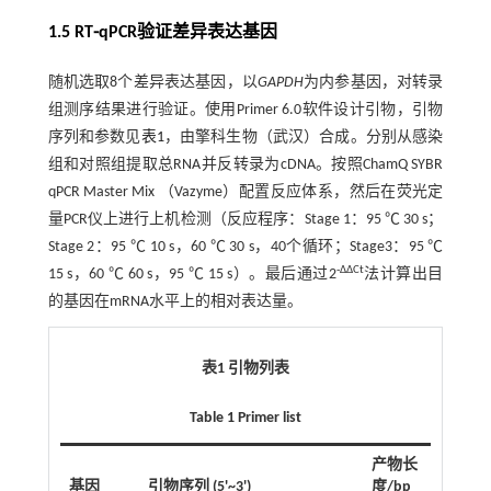
1.5 RT⁃qPCR验证差异表达基因
随机选取8个差异表达基因，以
GAPDH
为内参基因，对转录
组测序结果进行验证。使用Primer 6.0软件设计引物，引物
序列和参数见
表1
，由擎科生物（武汉）合成。分别从感染
组和对照组提取总RNA并反转录为cDNA。按照ChamQ SYBR
qPCR Master Mix （Vazyme）配置反应体系，然后在荧光定
量PCR仪上进行上机检测（反应程序：Stage 1：95 ℃ 30 s；
Stage 2：95 ℃ 10 s，60 ℃ 30 s，40个循环；Stage3：95 ℃
⁃ΔΔCt
15 s，60 ℃ 60 s，95 ℃ 15 s）。最后通过2
法计算出目
的基因在mRNA水平上的相对表达量。
表1 引物列表
Table 1 Primer list
产物长
基因
引物序列 (5'~
3'
)
度/bp