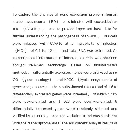
To explore the changes of gene expression profile in human
rhabdomyosarcoma （RD） cells infected with coxsackievirus
A10 （CV⁃A10）， and to provide important basic data for
further understanding the pathogenesis of CV⁃A10， RD cells
were infected with CV⁃A10 at a multiplicity of infection
（MOI） of 0.1 for 12 h， and total RNA was extracted. All
transcriptional information of infected RD cells was obtained
though RNA⁃Seq technology. Based on bioinformatics
methods， differentially expressed genes were analyzed using
GO （gene ontology） and KEGG （Kyoto encyclopedia of
genes and genomes）. The results showed that a total of 2 610
differentially expressed genes were screened， of which 1 582
were up⁃regulated and 1 028 were down⁃regulated. 8
differentially expressed genes were randomly selected and
verified by RT⁃qPCR， and the variation trend was consistent
with the transcriptome data. The enrichment analysis results of