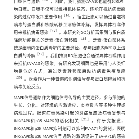
［
15
］
自噬信号通路
，因此，我们猜测CV⁃A10也能引起RD细
胞自噬。自噬不仅可以维持机体稳态，还能在抵抗病毒感
［
16
］
染的过程中发挥重要作用
。宿主细胞可以通过自噬将
病毒的蛋白质和核酸转移至溶酶体降解，发挥异体吞噬作
［
17
］
用来抵抗病毒感染
。本研究的GO分析富集到与蛋白质
［
18
］
降解功能相关的泛素⁃蛋白转移酶
。泛素⁃蛋白酶体系
统是细胞内蛋白质降解的主要途径，参与细胞内80%以上蛋
［
19
］
白质的降解
。我们推测RD细胞也会通过异体吞噬作用
来抵抗CV⁃A10的感染。有研究发现细菌也是采用与人类细
胞相似的方式，通过泛素转移酶启动抗病毒免疫反应
［
20
］
。泛素作为一种普遍的识别信号参与蛋白质降解和抗
病毒免疫反应。
MAPK信号通路作为细胞信号传导的主要途径，参与细胞的
生长、分化、对环境的应激适应、炎症反应等多种生理或
病理过程。肠道病毒感染引起的炎症反应及病毒复制与
［
21
］
JNK/SAPK和p38 MAPK的活化相关
。有研究报道，
JNK/SAPK和p38 MAPK抑制剂可以抑制EV⁃A71的复制，表明
JNK/SAPK和p38 MAPK信号通路的激活促进了EV⁃A71的感染