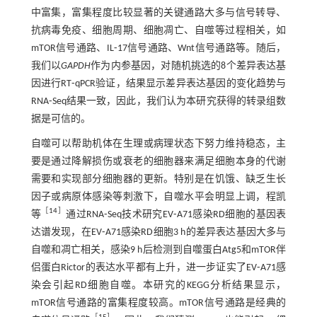
中富集，富集程度比较显著的关键通路大多与信号转导、
抗病毒免疫、细胞周期、细胞凋亡、自噬等过程相关，如
mTOR信号通路、IL⁃17信号通路、Wnt信号通路等。随后，
我们以
GAPDH
作为内参基因，对随机挑选的8个差异表达基
因进行RT⁃qPCR验证，结果显示差异表达基因的变化趋势与
RNA⁃Seq结果一致，因此，我们认为本研究获得的转录组数
据是可信的。
自噬可以帮助机体在生理或病理状态下努力维持稳态，主
要是通过降解损伤或衰老的细胞器来满足细胞本身的代谢
需要和实现部分细胞器的更新。特别是在饥饿、缺乏生长
因子或病原体感染等刺激下，自噬水平会明显上调，程凯
［
14
］
等
通过RNA⁃Seq技术研究EV⁃A71感染RD细胞的基因表
达谱发现，在EV⁃A71感染RD细胞3 h的差异表达基因大多与
自噬和凋亡相关，感染9 h后检测到自噬蛋白Atg5和mTOR伴
侣蛋白Rictor的表达水平都有上升，进一步证实了EV⁃A71感
染会引起RD细胞自噬。本研究的KEGG分析结果显示，
mTOR信号通路的富集程度较高。mTOR信号通路是经典的