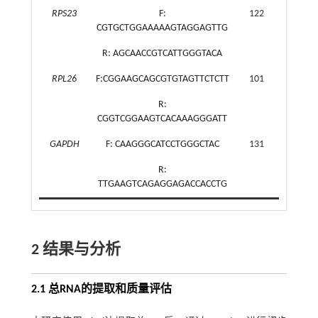
RPS23
F:
122
CGTGCTGGAAAAAGTAGGAGTTG
R: AGCAACCGTCATTGGGTACA
RPL26
F:CGGAAGCAGCGTGTAGTTCTCTT
101
R:
CGGTCGGAAGTCACAAAGGGATT
GAPDH
F: CAAGGGCATCCTGGGCTAC
131
R:
TTGAAGTCAGAGGAGACCACCTG
2 结果与分析
2.1 总RNA的提取和质量评估