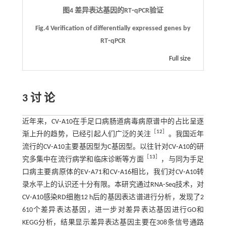
图4 差异表达基因的RT⁃qPCR验证
Fig.4 Verification of differentially expressed genes by
RT⁃qPCR
Full size
3 讨 论
近年来，CV⁃A10在手足口病肠道病毒病原谱中的占比呈逐
［
12
］
渐上升的趋势，已经引起人们广泛的关注
。我国近年
流行的CV⁃A10主要基因型为C基因型。以往针对CV⁃A10的研
［
13
］
究多集中在流行病学和临床诊断等方面
，与同为手足
口病主要病原体的EV⁃A71和CV⁃A16相比，我们对CV⁃A10转
录水平上的认识还十分有限。本研究通过RNA⁃Seq技术，对
CV⁃A10感染RD细胞12 h后的基因表达谱进行分析，发现了2
610个差异表达基因，进一步对差异表达基因进行GO和
KEGG分析，结果显示差异表达基因主要在308条信号通路