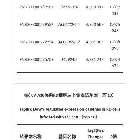
ENSG00000182107
TMEM30B
4.359 917
0.027
414
ENSG00000279532
AC002094.5
4.353 687
0.026
246
ENSG00000272954
AP000553.2
4.331 307
0.038
895
ENSG00000275703
U47924.3
4.331 217
0.024
672
表6 CV⁃A10感染RD细胞后下调表达基因 （前10）
Table 6 Down⁃regulated expression of genes in RD cells
infected with CV⁃A10 （top 10）
log2(Fold
转录本名称
基因名称
Change)
P
值