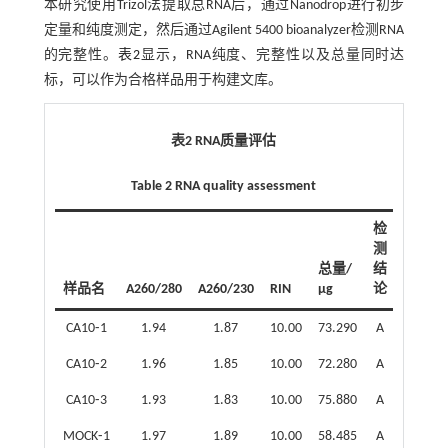
本研究使用Trizol法提取总RNA后，通过Nanodrop进行初步
定量和纯度测定，然后通过Agilent 5400 bioanalyzer检测RNA
的完整性。
表2
显示，RNA纯度、完整性以及总量同时达
标，可以作为合格样品用于构建文库。
表2 RNA质量评估
Table 2 RNA quality assessment
检
测
总量/
结
样品名
A260/280
A260/230
RIN
μg
论
CA10⁃1
1.94
1.87
10.00
73.290
A
CA10⁃2
1.96
1.85
10.00
72.280
A
CA10⁃3
1.93
1.83
10.00
75.880
A
MOCK⁃1
1.97
1.89
10.00
58.485
A