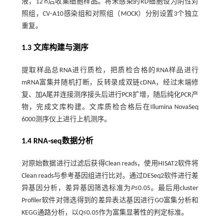
液，12 h后收集细胞样品。将未感染的RD细胞设为阴性对
照组，CV⁃A10感染组和对照组（MOCK）分别设置3个独立
重复。
1.3 文库构建与测序
提取样品总RNA进行质检，把质检合格的RNA样品进行
mRNA富集并随机打断，反转录成双链cDNA，经过末端修
复、加A尾并连接测序接头后进行PCR扩增，随后纯化PCR产
物，完成文库构建。文库质检合格后在Illumina NovaSeq
6000测序仪上进行上机测序。
1.4 RNA⁃seq数据分析
对原始数据进行过滤后获得Clean reads，使用HISAT2软件将
Clean reads与参考基因组进行比对。通过DESeq2软件进行差
异基因分析，差异基因筛选标准为
P
≤0.05。最后用cluster
Profiler软件对筛选得到的差异表达基因进行GO富集分析和
KEGG通路分析，以
Q
≤0.05作为富集显著性的判定标准。