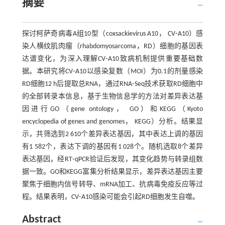
摘要
探讨柯萨奇病毒A组10型（coxsackievirus A10， CV⁃A10）感
染人横纹肌肉瘤（rhabdomyosarcoma，RD）细胞的基因表
达谱变化，为深入理解CV⁃A10致病机制提供重要基础数
据。本研究将CV⁃A10以感染复数（MOI）为0.1的剂量感染
RD细胞12 h后提取总RNA，通过RNA⁃Seq技术获取RD细胞中
的全部转录本信息，基于生物信息学的方法对差异表达基
因进行GO（gene ontology， GO）和KEGG（Kyoto
encyclopedia of genes and genomes， KEGG）分析。结果显
示，共筛选到2 610个差异表达基因，其中表达上调的基因
有1 582个，表达下调的基因有1 028个。随机选取8个差异
表达基因，经RT⁃qPCR验证后发现，其变化趋势与转录组数
据一致。GO和KEGG富集分析结果显示，差异表达基因主要
聚焦于细胞内信号转导、mRNA加工、抗病毒免疫反应等过
程。结果表明，CV⁃A10感染可能会引起RD细胞发生自噬。
Abstract