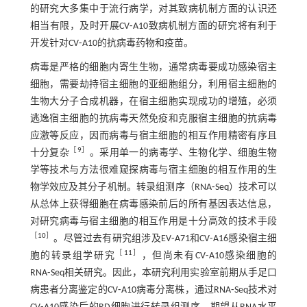
的研究大多集中于流行病学，对其致病机制方面的认识还
相当有限，及时开展CV⁃A10致病机制方面的研究将有利于
开发针对CV⁃A10的抗病毒药物和疫苗。
病毒是严格的细胞内寄生生物，通常病毒要成功感染宿主
细胞，需要劫持宿主细胞的亚细胞组分，利用宿主细胞的
生物大分子合成机器，在宿主细胞实现成功的增殖，必须
逃逸宿主细胞的抗病毒天然免疫和克服宿主细胞的抗病毒
应激等反应，因而病毒与宿主细胞的相互作用精密有序且
［
9
］
十分复杂
。采用单一的病毒学、生物化学、细胞生物
学等技术与方法很难窥探病毒与宿主细胞的相互作用的生
物学效应及其分子机制。转录组测序（RNA⁃Seq）技术可以
从总体上获得细胞在病毒感染前后的所有基因表达信息，
对研究病毒与宿主细胞的相互作用是十分高效的技术手段
［
10
］
。尽管过去有研究组涉及EV⁃A71和CV⁃A16感染宿主细
［
11
］
胞的转录组学研究
，但尚未有CV⁃A10感染细胞的
RNA⁃Seq相关研究。因此，本研究利用实验室前期从手足口
病患者分离鉴定的CV⁃A10病毒分离株，通过RNA⁃Seq技术对