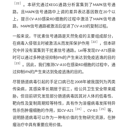
［
22
］
。本研究通过KEGG通路分析富集到了MAPK信号通
路，且MAPK信号通路中上调的差异表达基因数在20个以
上，提示CV⁃A10感染RD细胞的过程中激活了MAPK信号通
路，MAPK信号通路被激活后促进了CV⁃A10的复制过程。
一般来说，干扰素信号通路是天然免疫的主要组成部分，
［
22
］
在病毒入侵宿主时被激活从而发挥保护作用
，但本研
究中并没有富集到干扰素信号通路。Lei等发现EV⁃A71感染
时可以通过多种途径抑制IFN的产生来达到免疫逃逸的目的
［
23
］
。因此，我们推测CV⁃A10在感染RD细胞的过程中，通
过抑制IFN的产生来达到免疫逃逸的目的。
尽管肠道病毒引起的手足口病已在2008年被我国列为丙类
传染病，其感染率长期居于前三，给公共卫生安全带来威
胁，但目前研究发现部分肠道病毒因其对人体的低毒性、
靶向性及复制周期短等特性，具有作为溶瘤病毒发挥特异
［24］
［25］
性杀伤肿瘤细胞的作用，如CV⁃A21
、CV⁃B3
等，
说明肠道病毒可以作为一种有价值的生物研究资源，在肿
瘤治疗中具有重要应用价值。