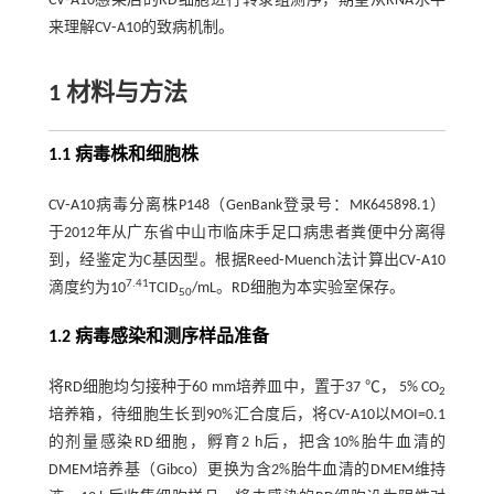
CV⁃A10感染后的RD细胞进行转录组测序，期望从RNA水平
来理解CV⁃A10的致病机制。
1 材料与方法
1.1 病毒株和细胞株
CV⁃A10病毒分离株P148（GenBank登录号：MK645898.1）
于2012年从广东省中山市临床手足口病患者粪便中分离得
到，经鉴定为C基因型。根据Reed⁃Muench法计算出CV⁃A10
7.41
滴度约为10
TCID
/mL。RD细胞为本实验室保存。
50
1.2 病毒感染和测序样品准备
将RD细胞均匀接种于60 mm培养皿中，置于37 ℃， 5% CO
2
培养箱，待细胞生长到90%汇合度后，将CV⁃A10以MOI=0.1
的剂量感染RD细胞，孵育2 h后，把含10%胎牛血清的
DMEM培养基（Gibco）更换为含2%胎牛血清的DMEM维持