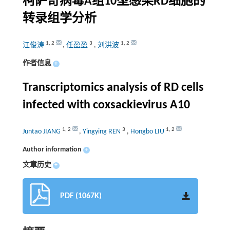
柯萨奇病毒A组10型感染RD细胞的
转录组学分析
1
,
2
3
1
,
2
江俊涛
,
任盈盈
,
刘洪波
作者信息
+
Transcriptomics analysis of RD cells
infected with coxsackievirus A10
1
,
2
3
1
,
2
Juntao JIANG
,
Yingying REN
,
Hongbo LIU
Author information
+
文章历史
+
PDF (1067K)