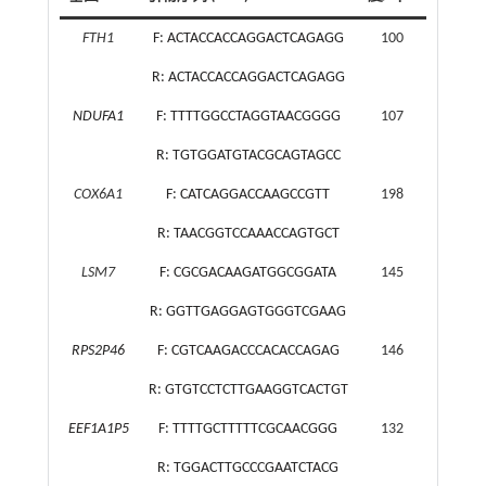
FTH1
F: ACTACCACCAGGACTCAGAGG
100
R: ACTACCACCAGGACTCAGAGG
NDUFA1
F: TTTTGGCCTAGGTAACGGGG
107
R: TGTGGATGTACGCAGTAGCC
COX6A1
F: CATCAGGACCAAGCCGTT
198
R: TAACGGTCCAAACCAGTGCT
LSM7
F: CGCGACAAGATGGCGGATA
145
R: GGTTGAGGAGTGGGTCGAAG
RPS2P46
F: CGTCAAGACCCACACCAGAG
146
R: GTGTCCTCTTGAAGGTCACTGT
EEF1A1P5
F: TTTTGCTTTTTCGCAACGGG
132
R: TGGACTTGCCCGAATCTACG