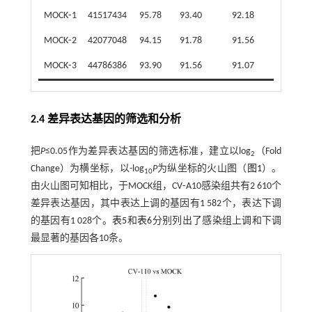
MOCK⁃1
41517434
95.78
93.40
92.18
MOCK⁃2
42077048
94.15
91.78
91.56
MOCK⁃3
44786386
93.90
91.56
91.07
2.4 差异表达基因的筛选和分析
把
P
≤0.05作为差异表达基因的筛选标准，建立以log
（Fold
2
Change）为横坐标，以-log
P
为纵坐标的火山图（
图1
）。
10
由火山图可知相比，于MOCK组，CV⁃A10感染组共有2 610个
差异表达基因，其中表达上调的基因有1 582个，表达下调
的基因有1 028个。
表5
和
表6
分别列出了感染组上调和下调
最显著的基因各10条。