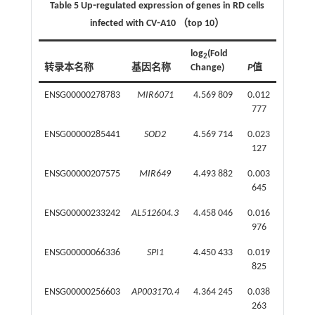
Table 5 Up⁃regulated expression of genes in RD cells
infected with CV⁃A10 （top 10）
log
(Fold
2
转录本名称
基因名称
Change)
P
值
ENSG00000278783
MIR6071
4.569 809
0.012
777
ENSG00000285441
SOD2
4.569 714
0.023
127
ENSG00000207575
MIR649
4.493 882
0.003
645
ENSG00000233242
AL512604.3
4.458 046
0.016
976
ENSG00000066336
SPI1
4.450 433
0.019
825
ENSG00000256603
AP003170.4
4.364 245
0.038
263