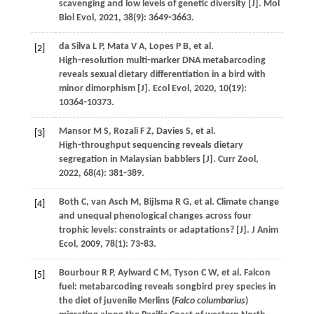
scavenging and low levels of genetic diversity [J].
Mol
Biol Evol
,
2021
,
38
(9): 3649⁃3663.
da Silva
L P
,
Mata
V A
,
Lopes
P B
,
et al
.
[2]
High⁃resolution multi⁃marker DNA metabarcoding
reveals sexual dietary differentiation in a bird with
minor dimorphism [J].
Ecol Evol
,
2020
,
10
(19):
10364⁃10373.
Mansor
M S
,
Rozali
F Z
,
Davies
S
,
et al
.
[3]
High⁃throughput sequencing reveals dietary
segregation in Malaysian babblers [J].
Curr Zool
,
2022
,
68
(4): 381⁃389.
Both
C
,
van Asch
M
,
Bijlsma
R G
,
et al
. Climate change
[4]
and unequal phenological changes across four
trophic levels: constraints or adaptations? [J].
J Anim
Ecol
,
2009
,
78
(1): 73⁃83.
Bourbour
R P
,
Aylward
C M
,
Tyson
C W
,
et al
. Falcon
[5]
fuel: metabarcoding reveals songbird prey species in
the diet of juvenile Merlins (
Falco columbarius
)