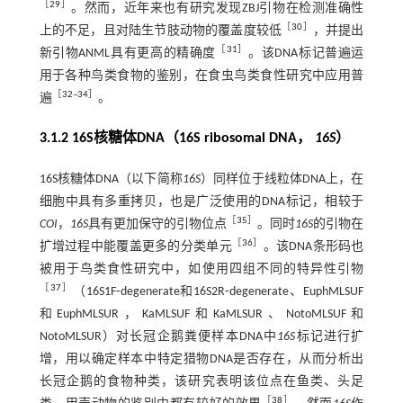
［
29
］
。然而，近年来也有研究发现ZBJ引物在检测准确性
［
30
］
上的不足，且对陆生节肢动物的覆盖度较低
，并提出
［
31
］
新引物ANML具有更高的精确度
。该DNA标记普遍运
用于各种鸟类食物的鉴别，在食虫鸟类食性研究中应用普
［
32
~
34
］
遍
。
3.1.2 16S核糖体DNA（16S ribosomal DNA，
16S
）
16S核糖体DNA（以下简称
16S
）同样位于线粒体DNA上，在
细胞中具有多重拷贝，也是广泛使用的DNA标记，相较于
［
35
］
COI
，
16S
具有更加保守的引物位点
。同时
16S
的引物在
［
36
］
扩增过程中能覆盖更多的分类单元
。该DNA条形码也
被用于鸟类食性研究中，如使用四组不同的特异性引物
［
37
］
（16S1F⁃degenerate和16S2R⁃degenerate、EuphMLSUF
和EuphMLSUR，KaMLSUF和KaMLSUR、NotoMLSUF和
NotoMLSUR）对长冠企鹅粪便样本DNA中
16S
标记进行扩
增，用以确定样本中特定猎物DNA是否存在，从而分析出
长冠企鹅的食物种类，该研究表明该位点在鱼类、头足
［
38
］