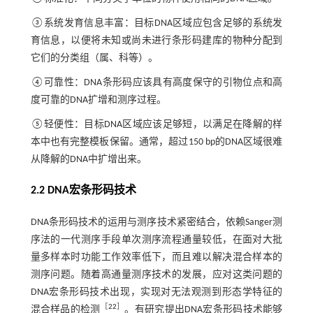
③系统发育信息丰富：目标DNA区域应包含足够的系统发
育信息，以便将未知或尚未进行条形码建库的物种分配到
它们的分类组（属、科等）。
④可靠性：DNA条形码应该具有高度保守的引物位点和高
度可靠的DNA扩增和测序过程。
⑤轻便性：目标DNA区域应该足够短，以满足在降解的样
本中也有完整模板保留。通常，超过150 bp的DNA区域很难
从降解的DNA中扩增出来。
2.2 DNA宏条形码技术
DNA条形码技术的运用与测序技术紧密结合，依赖Sanger测
序法的一代测序手段单次测序流程通量较低，在面对大批
量多样本时功能工作效率低下，而且难以解决混合样本的
测序问题。随着高通量测序技术的发展，应对这类问题的
DNA宏条形码技术出现，实现对无法观测到形态学特征的
［
22
］
混合样品的检测
。有研究提出DNA宏条形码技术能够