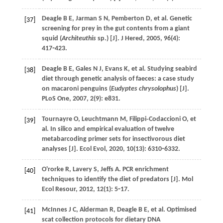
Deagle
B E
,
Jarman
S N
,
Pemberton
D
,
et al
. Genetic
[37]
screening for prey in the gut contents from a giant
squid (
Architeuthis
sp.) [J].
J Hered
,
2005
,
96
(4):
417⁃423.
Deagle
B E
,
Gales
N J
,
Evans
K
,
et al
. Studying seabird
[38]
diet through genetic analysis of faeces: a case study
on macaroni penguins (
Eudyptes chrysolophus
) [J].
PLoS One
,
2007
,
2
(9): e831.
Tournayre
O
,
Leuchtmann
M
,
Filippi‐Codaccioni
O
,
et
[39]
al
. In silico and empirical evaluation of twelve
metabarcoding primer sets for insectivorous diet
analyses [J].
Ecol Evol
,
2020
,
10
(13): 6310⁃6332.
O'rorke
R
,
Lavery
S
,
Jeffs
A
. PCR enrichment
[40]
techniques to identify the diet of predators [J].
Mol
Ecol Resour
,
2012
,
12
(1): 5⁃17.
McInnes
J C
,
Alderman
R
,
Deagle
B E
,
et al
. Optimised
[41]
scat collection protocols for dietary DNA