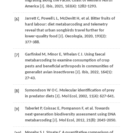
migrating along the Pacific Coast of western North
America [J].
Ibis
,
2021
,
163
(4): 1282⁃1293.
Jarrett
C
,
Powell
L L
,
McDevitt
H
,
et al
. Bitter fruits of
[6]
hard labour: diet metabarcoding and telemetry
reveal that urban songbirds travel further for
lower⁃quality food [J].
Oecologia
,
2020
,
193
(2):
377⁃388.
Garfinkel
M
,
Minor
E
,
Whelan
C J
. Using faecal
[7]
metabarcoding to examine consumption of crop
pests and beneficial arthropods in communities of
generalist avian insectivores [J].
Ibis
,
2022
,
164
(1):
27⁃43.
Symondson
W O C
. Molecular identification of prey
[8]
in predator diets [J].
Mol Ecol
,
2002
,
11
(4): 627⁃641.
Taberlet
P
,
Coissac
E
,
Pompanon
F
,
et al
. Towards
[9]
next⁃generation biodiversity assessment using DNA
metabarcoding [J].
Mol Ecol
,
2012
,
21
(8): 2045⁃2050.
Moreby
S J
,
Stoate
C
.A quantitative comparison of