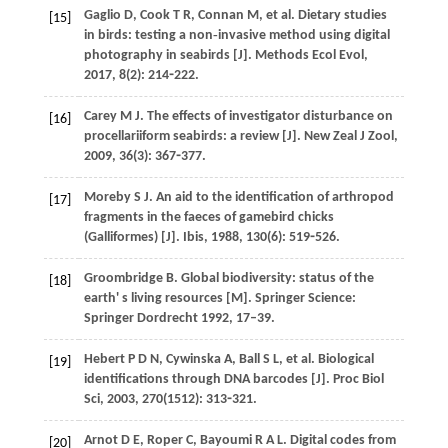
Gaglio
D
,
Cook
T R
,
Connan
M
,
et al
. Dietary studies
[15]
in birds: testing a non‐invasive method using digital
photography in seabirds [J].
Methods Ecol Evol
,
2017
,
8
(2): 214⁃222.
Carey
M J
. The effects of investigator disturbance on
[16]
procellariiform seabirds: a review [J].
New Zeal J Zool
,
2009
,
36
(3): 367⁃377.
Moreby
S J
. An aid to the identification of arthropod
[17]
fragments in the faeces of gamebird chicks
(Galliformes) [J].
Ibis
,
1988
,
130
(6): 519⁃526.
Groombridge
B
.
Global biodiversity: status of the
[18]
earth' s living resources
[M]. Springer Science:
Springer Dordrecht
1992
, 17–39.
Hebert
P D N
,
Cywinska
A
,
Ball
S L
,
et al
. Biological
[19]
identifications through DNA barcodes [J].
Proc Biol
Sci
,
2003
,
270
(1512): 313⁃321.
Arnot
D E
,
Roper
C
,
Bayoumi
R A L
. Digital codes from
[20]