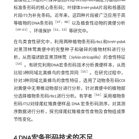
盟植物工作组将叶绿体基因片段
rbcL
和
matK
确定为植物DNA
标准条形码的核心条形码；叶绿体
trnH
⁃
psbA
片段和核基因
片段
ITS
为补充条码。近年来，这四种片段被广泛应用于高
［
47
，
48
］
等植物的DNA条形码
以及植食性动物的粪便分析
［
49
~
51
］
［
52
，
53
］
、环境保护
等研究中。
在鸟类食性研究中，利用两种植物条形码
rbcL
和
trnH
⁃
psbA
对黑顶林莺粪便中的完整种子和破碎的植物材料进行分
析，从而描述欧亚黑顶林莺（
Sylvia atricapilla
）的食性特征
［
54
］
。有研究利用DNA宏条形码技术分析粪便样本，从而
［
55
］
比较3种同域北美蜂鸟的食性异同
。在研究过程中，
针对3种同域北美蜂鸟的食性特征，选用了动物条形码COI
对粪便中无脊椎动物部分进行分析，针对粪便中的植物部
［
56
］
分选择植物条形码
rbcL
进行分析。有学者
采用植物条
形码
ITS2
对绿尾虹雉粪便样品 DNA 宏条形码测序，对其测
序数据进行分析，探究绿尾虹雉植食性食物及食物组成季
节性变化。
4 DNA宏条形码技术的不足