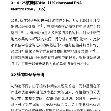
3.1.4 12S核糖体DNA（12S ribosomal DNA
identification，
12S
）
12S核糖体DNA基因也来自线粒体DNA。Riaz于2011年开发
［
44
］
出的12S⁃V5引物
，在鉴别脊椎动物物种中得到广泛的
［
45
］
运用
。脊椎动物是大多数狼的猎物物种，对12个研究
地点收集的860只狼的粪便进行分析，使用引物12S⁃V5定位
狼粪便中所含脊椎动物的线粒体12S区基因组并将其扩增，
［
46
］
通过分析量化了整个群岛狼食物的生物地理变异性
。
目前暂未将
12S
用于鸟类食性研究中的报道，根据该条形码
特征，可用于以脊椎动物为食的鸟类的食性分析中。
3.2 植物DNA条形码
与动物不同，由于植物种间杂交现象普遍，同种基因在不
同植物类群中的进化速率差异大等因素，在植物界的分类
鉴定中，未找到类似于
COI
的通用条形码。2009年，在墨西
哥召开了第三届国际DNA条形码会议，会上生命条形码联