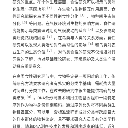
研究的重点。在个体生理层面，食性研究可以揭示鸟类消
［
1
］
化生理与基因功能
。在生物与生物相互作用层面，食
［
2
］
性研究能探究鸟类不同性别食性分化
、物种间生态位
［
3
］
分化
等问题。在气候环境对生物的影响方面，食性研
［
4
］
究能揭示鸟类繁殖时期对气候波动的适应
以及影响鸟
［
5
］
类迁徙路线的因素
。在鸟类与人类的关系方面，食性
［
6
］
研究可以发现人类活动对鸟类习性的影响
和鸟类对农
［
7
］
业生产的生态价值
。对鸟类食性的研究不仅增进对其
习性的了解，也对基础理论研究、环境保护及人类生产活
动具有重要意义。
在鸟类食性研究环节中，食物鉴定是一项困难的工作，传
统研究方法要求研究者有扎实的分类学基础且需耗费大量
时间进行分类工作，在过去的研究中很少能提供精确的分
［
8
］
类结果
。DNA条形码技术利用生物基因组中一段特定
序列作为物种身份识别编码，通过序列比对将不同类群生
物相互区分，可以用一套标准流程完成对分类学跨度巨大
的样本群体的物种鉴定，且不要求研究人员具有分类学科
背景。随着DNA测序技术的发展和测序成本的降低，近年