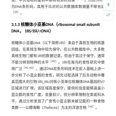
类、甲壳动物的鉴别中都有较好的效果
。然而
16S
作
为DNA条形码，其用于比对的公共数据库数据量不够充足
［
39
］
。
3.1.3 核糖体小亚基DNA（ribosomal small subunit
DNA，
18S/SSU rDNA
）
核糖体小亚基DNA（以下简称
18S
）来自于真核生物的核基
因组，在真核生物中较为保守，在公共数据库中，大多数
真核生物门都有
18S
的数据记录。但由于其过于保守，通常
［
40
］
不能分辨到物种的水平
。
18S
在海鸟的食性研究中使
［
41
~
43
］
用广泛
。通过DNA宏条形码技术在前人基础上进一
步分析了小蓝企鹅的食性，研究过程选择了后生动物中覆
盖范围大的引物18S_SSU对核小亚单位核糖体DNA基因的V7
区域进行扩增，该区域高度保守，提供的信息能够涵盖小
蓝企鹅的食性广度，变量较少，但分辨率限制在类或科水
平，通过分析发现了广食性小蓝企鹅未被记载的一种食物
［
42
］
类群——以樽海鞘（Thaliacea）为主的浮游生物
。