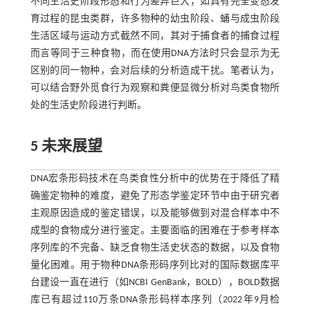
不同生活史阶段形态和行为差异巨大，如具有完全变态发
育过程的昆虫类群，许多物种的幼虫阶段、蛹与成虫阶段
生活区域与运动方式截然不同，其对于捕食者的捕食过程
而言等同于三种食物，而在使用DNA方法时只会显示为无
区别的同一物种，会对后续的分析造成干扰。笔者认为，
可以结合野外觅食行为观察和粪便显微分析对鸟类食物所
处的生活史阶段进行判断。
5 未来展望
DNA宏条形码技术在鸟类食性分析中的优势在于降低了精
确鉴定物种的难度，避免了形态学鉴定环节中由于研究者
主观原因造成的鉴定错误，以及能够做到对混合样本中不
成型的食物成分进行鉴定。主要面临的困难在于参考样本
序列库的不完备、缺乏食物生活史状态的数据，以及食物
量化困难。用于物种DNA条形码序列比对的国际数据库平
台建设一直在进行（如NCBI GenBank，BOLD），BOLD数据
库已有超过110万条DNA条形码样本序列（2022年9月检