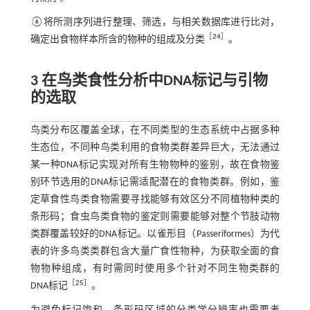
⑥将所测序列进行整理、筛选，与相关数据库进行比对，
［
24
］
确定出食物样本所含的物种的组成及分类
。
3 在鸟类食性分析中DNA标记与引物
的选取
鸟类分布区覆盖全球，在不同类型的生态系统中占据多种
生态位，不同种鸟类利用的食物类群差异巨大，无法通过
某一种DNA标记实现对所有生物物种的鉴别，故在食物鉴
别环节选用的DNA标记需适配潜在的食物类群。例如，鉴
定草食性鸟类食物需要寻找能够有效区分不同植物种类的
条形码；食虫鸟类食物的鉴定则需要能够对整个节肢动物
类群覆盖较好的DNA标记。以雀形目（Passeriformes）为代
表的许多鸟类类群包含大量广食性物种，为获取全面的食
物物种组成，有时需同时使用多个针对不同生物类群的
［
25
］
DNA标记
。