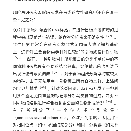
现阶段DNA宏条形码技术在鸟类的食性研究中还存在着一
些不足之处：
①对于多物种混合的DNA样品，在进行目标片段扩增的过
［
57
］
程中会出现偏差与错误，给食物分析带来不确定性
。
食性研究通常会在研究对象食物范围有大致了解的基础
上，选择对主要食物类群针对性较好的引物或设计新引物
［
58
］
。然而，一种引物对其所能覆盖的分类学单位中的不
同物种DNA片段有不同的结合效率，会使输出的序列数量
［
59
］
出现正偏倚或负偏倚
。对于食物组成分类学跨度较大
的物种，由于无法用单一引物覆盖所有食物类群，上述问
［
60
］
题会更加棘手
针对这类问题，da Silva开发了一种利
。
用多个鉴定范围重叠的标记来分析鸟类食物组成，并对不
［
24
］
同引物的结果进行整合得到更全面的食物组成情况
。
有学者制定了“一个位点多个引物集”
（one⁃locus⁃several⁃primer⁃sets， OLSP）的策略，即使用针
对相同位点（如
COI
基因的某部分）和同一分类群（如无脊