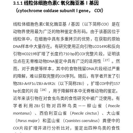
3.1.1 线粒体细胞色素C 氧化酶亚基Ⅰ基因
（cytochrome oxidase subunit I gene，
COI
）
线粒体细胞色素C氧化酶亚基
Ⅰ
基因（以下简称
COI
）是在
动物界使用最为广泛的物种鉴定条形码。由于该基因位于
线粒体中，在细胞中具有多重拷贝的优势，在获取的原始
DNA样本中大量存在。有研究使用正向引物LCO1490和反向
引物HC02198扩增了长度约710 bp的
COI
完整片段，证明该
［
27
］
位点在无脊椎动物DNA鉴定中具有广泛的适用性
。然
而，对于粪便等样本，其中的食物残留DNA片段经过严重
的降解，难以获取完整的
COI
序列。随后，有学者开发了引
物ZBJ‐ArtF1c/ZBJ‐ArtR2c（以下简称ZBJ），扩增
COI
中约157
［
28
］
bp长度的片段
，用于降解样本中无脊椎动物的鉴定。
近年来该引物在对食虫鸟类的食性研究中被广泛使用。有
学者利用ZBJ引物对四种鸟类——柳山雀（
Poecile
montanus
）、西伯利亚山雀（
Poecile cinctus
）、大山雀
（
Parus major
）和蓝山雀（
Cyanistes caeruleus
）粪便中的
COI
片段扩增并进行分析比对，鉴定出四种鸟类的食性