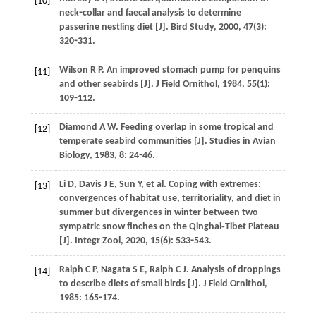
[10]
neck⁃collar and faecal analysis to determine
passerine nestling diet [J].
Bird Study
,
2000
,
47
(3):
320⁃331.
Wilson
R P
. An improved stomach pump for penquins
[11]
and other seabirds [J].
J Field Ornithol
,
1984
,
55
(1):
109⁃112.
Diamond
A W
. Feeding overlap in some tropical and
[12]
temperate seabird communities [J].
Studies in Avian
Biology
,
1983
,
8
: 24⁃46.
Li
D
,
Davis
J E
,
Sun
Y
,
et al
. Coping with extremes:
[13]
convergences of habitat use, territoriality, and diet in
summer but divergences in winter between two
sympatric snow finches on the Qinghai‐Tibet Plateau
[J].
Integr Zool
,
2020
,
15
(6): 533⁃543.
Ralph
C P
,
Nagata
S E
,
Ralph
C J
. Analysis of droppings
[14]
to describe diets of small birds [J].
J Field Ornithol
,
1985
: 165⁃174.