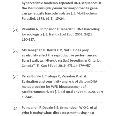
hypervariable tandemly repeated DNA sequences in
the
Plasmodium falciparum
circumsporozoite gene
can genetically barcode isolates [J].
Mol Biochem
Parasitol
,
1993
,
61
(1): 15⁃24.
Valentini
A
,
Pompanon
F
,
Taberlet
P
. DNA barcoding
[21]
for ecologists [J].
Trends Ecol Evol
,
2009
,
24
(2):
110⁃117.
McClenaghan
B
,
Kerr
K C R
,
Nol
E
. Does prey
[22]
availability affect the reproductive performance of
Barn Swallows (
Hirundo rustica
) breeding in Ontario,
Canada? [J].
Can J Zool
,
2019
,
97
(11): 979⁃987.
Pérez⁃Burillo
J
,
Trobajo
R
,
Vasselon
V
,
et al
.
[23]
Evaluation and sensitivity analysis of diatom DNA
metabarcoding for WFD bioassessment of
Mediterranean rivers [J].
Sci Total Environ
,
2020
, 727:
138445..
Pompanon
F
,
Deagle
B E
,
Symondson
W O C
,
et al
.
[24]
Who is eating what: diet assessment using next