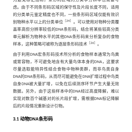
为避免标记饱和，条形码区域的分类学分辨率也需要考
虑。由于不同条形码区域的保守性及片段长度不同，适用
的分类单元鉴定精度也不同，一些条形码区域仅能有效识
［
24
］
别物种水平以上的分类单位
。可以使用对物种分类覆
盖率高但分辨率较低的DNA条形码，结合将某些较高分类
单元解析为物种水平的其他DNA条形码来分析复杂的食物
［
26
］
样本，这种策略可被称为逐层条形码技术
。
由于利用DNA宏条形码技术所分析的食物样本通常为鸟粪
或胃容物，不可避免地含有大量鸟体本身的DNA，这要求
尽量选取能特异性结合食物中物种类群，而非鸟类自身
DNA的DNA条形码，从而尽可能避免在DNA扩增过程中鸟类
自身DNA被大量扩增，以免在后续测序环节产生大量无效
数据。另外，由于这些样本中的DNA经过高度降解，难以
实现对数百个碱基对的长片段扩增，需根据DNA标记降解
后的片段情况重新设计引物。
3.1 动物DNA条形码