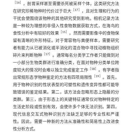
［
16
］
，剖胃采样甚至需要杀死被采样个体，这类研究方法
［
17
］
在研究珍稀物种时代价过于巨大
，且对生理和行为的
干扰会使围绕该物种的其他研究受到影响。相机记录方法
是一种较为理想的非侵入性食物数据获取方式，在海鸟的
［
15
］
食性分析中有较好的效果
，然而需要影像中的食物保
留有清晰的外形特征。对于胃容物与粪便样本，需要研究
者有能力从已被消化或半消化的混合物中寻找动植物组织
［
17
］
碎片来判断物种
。通常每名分类学工作者只能做到对
一小部分生物类群进行准确分类，在面对物种分类单位跨
［
18
］
度较大的情况时会难以独立完成鉴定工作
。有学者指
［
19
］
出常规形态学物种鉴定的方法有四项局限性
。首先，
用于物种识别的性状表型的可塑性和遗传变异性都可能导
致错误的鉴定结果。第二，该方法会忽略形态上隐蔽的分
类群。第三，由于形态上的关键特征通常仅对物种特定的
生活史阶段或性别有效，会使许多个体无法识别。第四，
现代信息交互式物种识别方法缺乏足够的专业性和严谨
性。因此，需要一种新的方法从准确性和简易性上改进食
性分析方式。