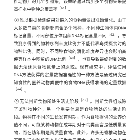
椎动物）的几个引物集，该策略通过增加多个引物集来提
［
61
］
高样本中物种总覆盖率
。
②难以根据检测结果对摄入的食物量做出准确量化。由于
大多数鸟类的食物都包含多个物种，不同种生物体内DNA
［
62
］
标记含量、不同部位身体组织DNA标记含量不同
，导
致测序得到的物种序列丰度比例并不能代表鸟类摄食时的
物种比例。同时，不同种食物的消化难度差异也会影响粪
［
63
］
便等样本中残留的DNA比例
，也将导致最终得到的数
据无法还原食物数量上的原貌。现有研究中，评估使用
DNA方法获得的定量数据准确性的一种方法是通过研究已
知食性的圈养动物粪便中的食物DNA获得准确的定量数据
［
64
］
。
［
65
］
③无法判断食物所处生活史阶段
。判断食性组成除
了鉴别物种外，另一个重要信息是食物所处的生活史阶
段。物种在不同的生长发育时期，作为食物提供的营养价
值不同，可能某种动物在成年期对于鸟类而言是低质量食
物，而在幼年期是高质量食物。此外，许多无脊椎动物在