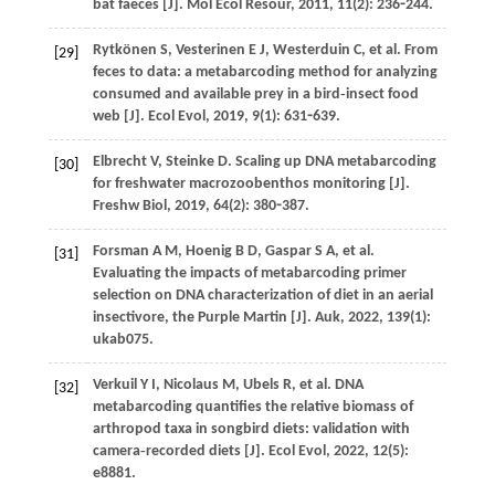
bat faeces [J].
Mol Ecol Resour
,
2011
,
11
(2): 236⁃244.
Rytkönen
S
,
Vesterinen
E J
,
Westerduin
C
,
et al
. From
[29]
feces to data: a metabarcoding method for analyzing
consumed and available prey in a bird‐insect food
web [J].
Ecol Evol
,
2019
,
9
(1): 631⁃639.
Elbrecht
V
,
Steinke
D
. Scaling up DNA metabarcoding
[30]
for freshwater macrozoobenthos monitoring [J].
Freshw Biol
,
2019
,
64
(2): 380⁃387.
Forsman
A M
,
Hoenig
B D
,
Gaspar
S A
,
et al
.
[31]
Evaluating the impacts of metabarcoding primer
selection on DNA characterization of diet in an aerial
insectivore, the Purple Martin [J].
Auk
,
2022
,
139
(1):
ukab075.
Verkuil
Y I
,
Nicolaus
M
,
Ubels
R
,
et al
. DNA
[32]
metabarcoding quantifies the relative biomass of
arthropod taxa in songbird diets: validation with
camera‐recorded diets [J].
Ecol Evol
,
2022
,
12
(5):
e8881.