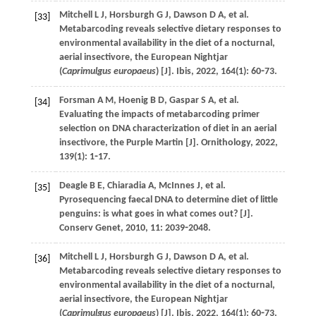
Mitchell
L J
,
Horsburgh
G J
,
Dawson
D A
,
et al
.
[33]
Metabarcoding reveals selective dietary responses to
environmental availability in the diet of a nocturnal,
aerial insectivore, the European Nightjar
(
Caprimulgus europaeus
) [J].
Ibis
,
2022
,
164
(1): 60⁃73.
Forsman
A M
,
Hoenig
B D
,
Gaspar
S A
,
et al
.
[34]
Evaluating the impacts of metabarcoding primer
selection on DNA characterization of diet in an aerial
insectivore, the Purple Martin [J].
Ornithology
,
2022
,
139
(1): 1⁃17.
Deagle
B E
,
Chiaradia
A
,
McInnes
J
,
et al
.
[35]
Pyrosequencing faecal DNA to determine diet of little
penguins: is what goes in what comes out? [J].
Conserv Genet
,
2010
,
11
: 2039⁃2048.
Mitchell
L J
,
Horsburgh
G J
,
Dawson
D A
,
et al
.
[36]
Metabarcoding reveals selective dietary responses to
environmental availability in the diet of a nocturnal,
aerial insectivore, the European Nightjar
(
Caprimulgus europaeus
) [J].
Ibis
,
2022
,
164
(1): 60⁃73.