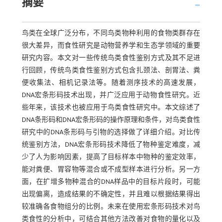
摘要
鸟类在全球广泛分布，不同鸟类物种利用的食物类群存在
很大差异，而食性研究是动物营养学和生态学领域的重要
研究内容。本文对一些传统鸟类食性鉴别方式及其不足进
行回顾，传统鸟类食性鉴别方式包含扎颈法、剖胃法、粪
便收集法、相机记录法等。随着测序技术的高速发展，
DNA宏条形码技术出现，并广泛应用于动物食性研究。近
些年来，该技术也被应用于鸟类食性研究中。本文综述了
DNA条形码和DNA宏条形码的操作原理和条件，对鸟类食性
研究中的DNA条形码与引物的选择做了详细介绍。对比传
统鉴别方法，DNA宏条形码技术降低了物种鉴定难度，减
少了人为影响因素，提高了目标样本中物种的鉴定效率，
能对粪便、胃容物等混合或不成型样本进行分析。另一方
面，在扩增多物种混合的DNA样品中的目标片段时，可能
出现偏离，造成结果的不确定性，并且难以根据结果得出
较准确各食物组分的比例。未来在使用宏条形码技术对鸟
类食性的分析中，可结合其他方法改善对食物的量化以及