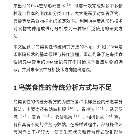
［
9
］
来出现的DNA宏条形码技术
能够一次完成对多个多物
种混合样本的测序和分类工作，大大提高了对如胃容物、
粪便等复杂食物样本的鉴定效率。利用DNA宏条形码技术
对食物物种组成进行分析成为一种被广泛使用的研究方
法。
本文回顾了鸟类食性传统研究方法的不足，介绍了DNA宏
条形码技术的基本原理与操作流程，重点列举了在鸟类食
性研究中常用的DNA标记与在不同情况下相应引物的选
取，并对未来食性分析技术方向提出建议。
1 鸟类食性的传统分析方式与不足
鸟类食性的传统分析方式为依托各种采样途径的形态学分
［
10
］
［
11
］
析法，主要途径有幼鸟扎颈
、胃冲洗
、诱导反
［
12
］
［
13
］
［
14
］
［
15
］
流
、剖胃
、粪便收集
、相机记录
等，
各自具有不同的优势与弊端。在采样过程中，部分操作环
节对鸟类干扰较大，使其生理状态和行为模式受到影响