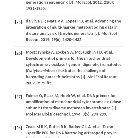
generation sequencing [J].
Mol Ecol
,
2012
,
21
(8):
1931⁃1950.
da Silva
L P
,
Mata
V A
,
Lopes
P B
,
et al
. Advancing the
[25]
integration of multi‐marker metabarcoding data in
dietary analysis of trophic generalists [J].
Mol Ecol
Resour
,
2019
,
19
(6): 1420⁃1432.
Moszczynska
A
,
Locke
S A
,
McLaughlin
J D
,
et al
.
[26]
Development of primers for the mitochondrial
cytochrome c oxidase I gene in digenetic trematodes
(
Platyhelminthes
) illustrates the challenge of
barcoding parasitic helminths [J].
Mol Ecol Resour
,
2009
,
9
: 75⁃82.
Folmer
O
,
Black
M
,
Hoeh
W
,
et al
. DNA primers for
[27]
amplification of mitochondrial cytochrome c oxidase
subunit I from diverse metazoan invertebrates [J].
Mol Mar Biol Biotechnol
,
1994
,
3
(5): 294⁃299.
Zeale
M R K
,
Butlin
R K
,
Barker
G L A
,
et al
. Taxon
[28]
‐specific PCR for DNA barcoding arthropod prey in