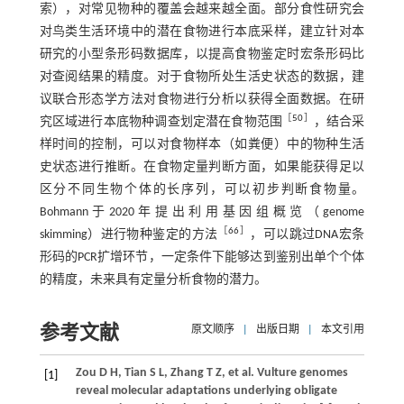
索），对常见物种的覆盖会越来越全面。部分食性研究会
对鸟类生活环境中的潜在食物进行本底采样，建立针对本
研究的小型条形码数据库，以提高食物鉴定时宏条形码比
对查阅结果的精度。对于食物所处生活史状态的数据，建
议联合形态学方法对食物进行分析以获得全面数据。在研
［
50
］
究区域进行本底物种调查划定潜在食物范围
，结合采
样时间的控制，可以对食物样本（如粪便）中的物种生活
史状态进行推断。在食物定量判断方面，如果能获得足以
区分不同生物个体的长序列，可以初步判断食物量。
Bohmann于2020年提出利用基因组概览（genome
［
66
］
skimming）进行物种鉴定的方法
，可以跳过DNA宏条
形码的PCR扩增环节，一定条件下能够达到鉴别出单个个体
的精度，未来具有定量分析食物的潜力。
参考文献
原文顺序
|
出版日期
|
本文引用
Zou
D H
,
Tian
S L
,
Zhang
T Z
,
et al
. Vulture genomes
[1]
reveal molecular adaptations underlying obligate