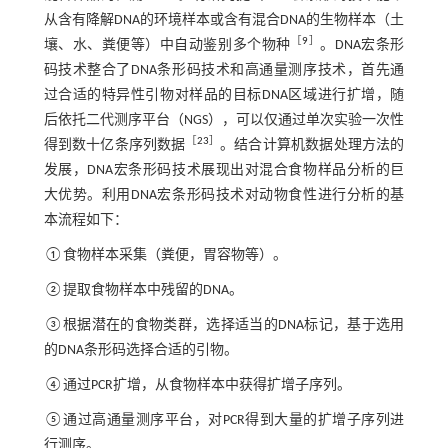
从含有降解DNA的环境样本或含有混合DNA的生物样本（土
［
9
］
壤、水、粪便等）中自动鉴别多个物种
。DNA宏条形
码技术整合了DNA条形码技术和高通量测序技术，首先通
过合适的特异性引物对样品的目标DNA区域进行扩增，随
后依托二代测序平台（NGS），可以仅通过单次实验一次性
［
23
］
得到数十亿条序列数据
。结合计算机数据处理方法的
发展，DNA宏条形码技术展现出对混合食物样品分析的巨
大优势。利用DNA宏条形码技术对动物食性进行分析的基
本流程如下：
①食物样本采集（粪便，胃容物等）。
②提取食物样本中残留的DNA。
③根据潜在的食物类群，选择适当的DNA标记，基于选用
的DNA条形码选择合适的引物。
④通过PCR扩增，从食物样本中获得扩增子序列。
⑤通过高通量测序平台，对PCR得到大量的扩增子序列进
行测序。